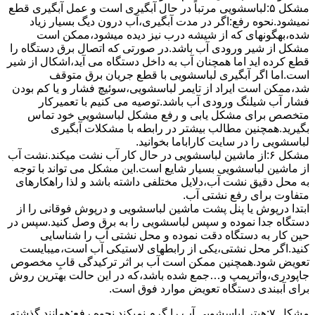
مشکل ۵:لباسشویی مرتباً در ﺣﺎل آﺑﮕﯿﺮی اﺳﺖ و ﻋﻤﻞ آﺑﮕﯿﺮی ﻗﻄﻊ
نمیشود.نحوه رﻓﻊ:اﮔﺮ در ﻣﺪت آﺑﮕﯿﺮی،آب درون دﯾﮓ ﺑﺴﯿﺎر زﯾﺎد
ﺷﺪه،بهگونهای ﮐﻪ از ﺷﯿﺸﻪ درب ﻧﯿﺰ دﯾﺪه میشود،ممکن است
مشکل از شیر ورودی آب باشد.در صورتی که اتصال برق دستگاه را
قطع کرده اید اما همچنان آب به داخل دستگاه می آید،اشکال از شیر
است.اما اگر آبگیری لباسشویی با قطع جریان برق متوقف
شد،ممکن است ایراد از تایمر لباسشویی،سوئیچ فشار و یا کم بودن
فشار آب شیلنگ ورودی آب باشد.توصیه می کنیم با تعمیرکار
متخصص برای مشکل یابی و رفع مشکل لباسشویی خود تماس
بگیرید.همچنین مطالب بیشتر در رابطه با مشکلات آبگیری
لباسشویی را در سایت کاراباما بخوانید.
مشکل ۶:از ﻣﺎﺷﯿﻦ لباسشویی در ﺣﺎل ﮐﺎر آب ﻧﺸﺖ میکند.نشت آب
از ماشین لباسشویی بسیار شایع است.این مشکل می تواند با توجه
به محل دقیق نشت آب،دلایل مختلفی داشته باشد و لذا راهکارهای
متفاوت برای رفع نشتی آب.
ابتدا درپوش یا پنل ﭘﺸﺖ ﻣﺎﺷﯿﻦ لباسشویی و درپوش ﻓﻮﻗﺎﻧﯽ را از
دستگاه ﺟﺪا ﻧﻤﻮده و ﺳﭙﺲ لباسشویی را ﺑﻪ ﺑﺮق وصل ﮐﻨﯿﺪ.سپس در
حین کار به دستگاه دقت نموده و ﻣﺤﻞ نشتی آب را ﺷﻨﺎﺳﺎﯾﯽ
کنید.اﮔﺮ ﻣﺤﻞ نشتی،ﯾﮑﯽ از رابطهای ﻻﺳﺘﯿﮑﯽ آب اﺳﺖ،میبایست
ﺗﻌﻮﯾﺾ شود.همچنین ﻣﻤﮑﻦ اﺳﺖ آب بر اثر ﺗﺮﮐﯿﺪﮔﯽ قابِ ﻣﺨﺼﻮص
ﺟﺎﭘﻮدری،واترپمپ و…جمع شده ﺑﺎﺷﺪ،ﮐﻪ در این حالت بهترین روش
برای آببندی دستگاه ﺗﻌﻮﯾﺾ ﻣﻮارد ﻓﻮق اﺳﺖ.
مشکل ۷:ﻫﯿﺘﺮ لباسشویی آب را ﮔﺮم نمیکند.نحوه رﻓﻊ:ﻫﻤﺎﻧﻨﺪ ﮔﺬﺷﺘﻪ