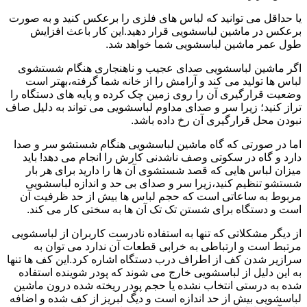
یا حداقل می توانید که لباس های فلزی را برعکس کنید و به صورت
برعکس در ماشین لباسشویی قرار دهید.این کار باعث افزایش
طول عمر ماشین لباسشویی شما خواهد شد.
اگر ماشین لباسشویی صدای عجیب و ناهنجاری هنگام شستشوی
لباس ها تولید می کند و آرامش را از خانه شما گرفته،بهتر است
وضعیت قرارگیری آن را روی زمین چک کرده و پایه های دستگاه را
تراز کنید؛ زیرا سر و صدای مداوم لباسشویی می تواند به دلیل صاف
نبودن محل قرارگیری آن رخ داده باشد.
اما در صورتی که گاه ماشین لباسشویی هنگام شستشو سر و صدا
دارد و گاه در سکوتی وصف ناشدنی کارش را انجام می دهد! باید
میزان لباس هایی که قصد شستشوی آن ها را دارید برای هر بار
شستشو تنظیم کنید،زیرا سر و صدای بی حد و اندازه لباسشویی
مربوط به ساعاتی است که حجم لباس ها بیش از حد ظرفیت آن
است و دستگاه برای شستن تک تک آن ها به سختی کار می کند.
از دیگر مشکلاتی که تنها به استفاده نادرست کاربران از لباسشویی
مرتبط است و ارتباطی به خرابی قطعات آن ندارد می توان به
سرازیر شدن کف از اطراف درب دستگاه اشاره کرد.این کف ها تنها
به این دلیل از لباسشویی خارج می شوند که پودر شوینده استفاده
شده به درستی انتخاب نشده یا حجم پودر ریخته شده درون ماشین
لباسشویی بیش از حد اندازه است و دیگ لبریز از کف شده و اضافه