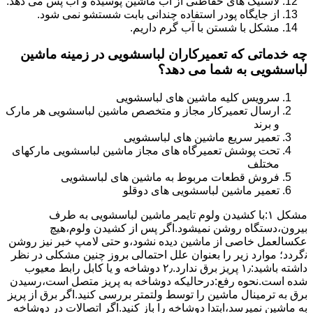
لاستیک های حفاظتی از آب ماشین پوسیده و آب پس می دهد.
از جایگاه پودر استفاده چندانی بابت شستشو نمی شود.
مشکل با شستن با آب گرم داریم.
چه خدماتی که تعمیرکاران لباسشویی در زمینه ماشین
لباسشویی به شما می دهد؟
سرویس کلیه ماشین های لباسشویی
ارسال تعمیرکار مجاز و متخصص ماشین لباسشویی هر مارک
و برند
تعمیر سریع ماشین های لباسشویی
تحت پوشش تعمیرگاه های مجاز ماشین لباسشویی مارکهای
مختلف
فروش قطعات مربوط به ماشین های لباسشویی
تعمیر ماشین لباسشویی های دوقلو
مشکل ۱:ﺑﺎ ﮐﺸﯿﺪن وﻟﻮم ﺗﺎﯾﻤﺮ ماشین لباسشویی به طرف
ﺑﯿﺮون،دستگاه روﺷﻦ نمیشود.اﮔﺮ ﭘﺲ از ﮐﺸﯿﺪن وﻟﻮم،ﻫﯿﭻ
عکسالعمل ﺧﺎﺻﯽ از ﻣﺎﺷﯿﻦ دﯾﺪه نشود،و حتی ﻻﻣﭗ ﺧﺒﺮ ﻧﯿﺰ روﺷﻦ
ﻧگردد؛ موارد زیر را بعنوان ﻋﻠﻞ احتمالی بروز چنین مشکلی در نظر
داشته باشید:۱٫ ﭘﺮﯾﺰ ﺑﺮق ﻧﺪارد.۲٫ دوﺷﺎﺧﻪ و ﯾﺎ ﮐﺎﺑﻞ راﺑﻂ ﻣﻌﯿﻮب
ﺷﺪه است.نحوه رفع:درحالیکه دوﺷﺎﺧﻪ ﺑﻪ ﭘﺮﯾﺰ ﻣﺘﺼﻞ اﺳﺖ،رﺳﯿﺪن
ﺑﺮق ﺑﻪ ﺗﺮﻣﯿﻨﺎل ﻣﺎﺷﯿﻦ را ﺗﻮﺳﻂ ولتمتر بررسی ﮐﻨﯿﺪ.اﮔﺮ ﺑﺮق از ﭘﺮﯾﺰ
ﺑﻪ ﻣﺎﺷﯿﻦ نمیرسد،اﺑﺘﺪا دوشاخه را باز کنید.اﮔﺮ اﺗﺼﺎﻻت در دوشاخه