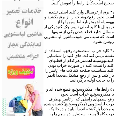
ﺻﺤﯿﺢ اﺳﺖ،ﮐﺎﺑﻞ راﺑﻂ را ﺗﻌﻮﯾﺾ کنید.
۳٫ ﺑﺮق از ﺗﺮﻣﯿﻨﺎل وارد ﮐﻠﯿﺪ اﺻﻠﯽ ﻧﺸﺪه
است.نحوه رﻓﻊ:دوشاخه را از ﺑﺮق بکشید و
بهوسیله اهممتر،ارﺗﺒﺎط سیمها را از
ﺗﺮﻣﯿﻨﺎل ﺗﺎ ﮐﻠﯿﺪ اﺻﻠﯽ ﺗﺎﯾﻤﺮ چک کنید.یکی از
مسائل شایع،ﻗﻄﻊ شدن ﯾﮑﯽ از سیمها
است که سبب می شود،ﻣﺎﺷﯿﻦ لباسشویی
روﺷﻦ نشود.
۴٫ ﮐﻠﯿﺪ ﺧﺮاب اﺳﺖ.نحوه رفع:ﺑﺎ اﺳﺘﻔﺎده از
ﻧﻘﺸﻪ ﺗﺎﯾﻤﺮ،ﮐﻨﺘﺎﮐﺖ ﻫﺎی ﮐﻠﯿﺪ را ﺷﻨﺎﺳﺎﯾﯽ
کنید.بهوسیله اهممتر هرکدام از قطبهای
ﮐﻠﯿﺪ را ﺗﺴﺖ ﮐﻨﯿﺪ.در ﺻﻮرت ﺧﺮاب ﺑﻮدن
ﮐﻠﯿﺪ میبایست ﺻﻔﺤﻪ ﮐﻨﺘﺎﮐﺖ ﻫﺎی ﺗﺎﯾﻤﺮ را
باز کنید و ﭘﺲ از رﻓﻊ مشکل،مجدداً ﺗﺎﯾﻤﺮ
را به حالت اوﻟﯿﻪ برگردانید.
۵٫ رابط های ﻣﯿﮑﺮوﺳﻮﺋﯿﭻ ﻗﻄﻊ شده اند و
ﯾﺎ ﻣﯿﮑﺮوﺳﻮﺋﯿﭻ ﺧﺮاب اﺳﺖ.نحوه
رفع:سیمهای راﺑﻄﯽ ﮐﻪ از ﺗﺎﯾﻤﺮ بهطرف
درب لباسشویی (ﻣﯿﮑﺮوﺳﻮﺋﯿﭻ)کشیده شده
و مجدداً بازگشته اند،را ﺑﯿﺎﺑﯿﺪ و درحالیکه
درب کاملاً ﺑﺴﺘﻪ اﺳﺖ،اﯾﻦ دو ﺳﯿﻢ را ﺑﻪ