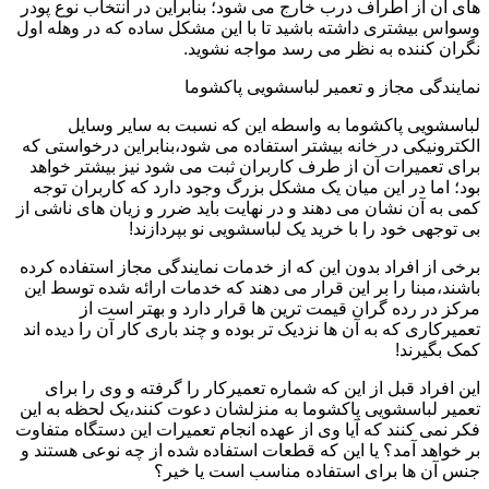
های آن از اطراف درب خارج می شود؛ بنابراین در انتخاب نوع پودر
وسواس بیشتری داشته باشید تا با این مشکل ساده که در وهله اول
نگران کننده به نظر می رسد مواجه نشوید.
نمایندگی مجاز و تعمیر لباسشویی پاکشوما
لباسشویی پاکشوما به واسطه این که نسبت به سایر وسایل
الکترونیکی در خانه بیشتر استفاده می شود،بنابراین درخواستی که
برای تعمیرات آن از طرف کاربران ثبت می شود نیز بیشتر خواهد
بود؛ اما در این میان یک مشکل بزرگ وجود دارد که کاربران توجه
کمی به آن نشان می دهند و در نهایت باید ضرر و زیان های ناشی از
بی توجهی خود را با خرید یک لباسشویی نو بپردازند!
برخی از افراد بدون این که از خدمات نمایندگی مجاز استفاده کرده
باشند،مبنا را بر این قرار می دهند که خدمات ارائه شده توسط این
مرکز در رده گران قیمت ترین ها قرار دارد و بهتر است از
تعمیرکاری که به آن ها نزدیک تر بوده و چند باری کار آن را دیده اند
کمک بگیرند!
این افراد قبل از این که شماره تعمیرکار را گرفته و وی را برای
تعمیر لباسشویی پاکشوما به منزلشان دعوت کنند،یک لحظه به این
فکر نمی کنند که آیا وی از عهده انجام تعمیرات این دستگاه متفاوت
بر خواهد آمد؟ یا این که قطعات استفاده شده از چه نوعی هستند و
جنس آن ها برای استفاده مناسب است یا خیر؟