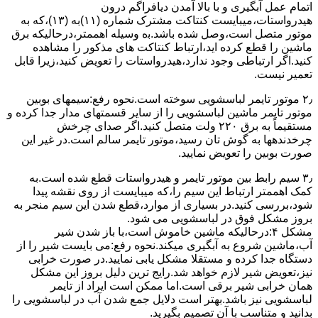
اﺗﻤﺎم عمل آﺑﮕﯿﺮی و ﺑﺎ ﺑﺎﻻ آﻣﺪن دﯾﺎﻓﺮاﮔﻢ درون
ﻫﯿﺪرواﺳﺘﺎت،میبایست ﮐﻨﺘﺎﮐﺖ ﻣﺸﺘﺮک شماره (۱۱)به (۱۳)،ﮐﻪ ﺑﻪ
ﻣﻮﺗﻮر ﻣﺘﺼﻞ اﺳﺖ،وﺻﻞ ﺷﺪه ﺑﺎﺷﺪ.ﺑه وسیله اهممتر،درحالیکه ﺑﺮق
ﻣﺎﺷﯿﻦ را ﻗﻄﻊ کرده اید،ارﺗﺒﺎط ﮐﻨﺘﺎﮐﺖ ﻫﺎی ﻣﺬﮐﻮر را ﻣﺸﺎﻫﺪه
کنید.اﮔﺮ ارﺗﺒﺎطی وجود ندارد،ﻫﯿﺪرواﺳﺘﺎت را ﺗﻌﻮﯾﺾ ﮐﻨﯿﺪ،زﯾﺮا قابل
ﺗﻌﻤﯿﺮ نیست.
۲٫ ﻣﻮﺗﻮر ﺗﺎﯾﻤﺮ لباسشویی ﺳﻮﺧﺘﻪ اﺳﺖ.نحوه رﻓﻊ:سیمهای ﺑﻮﺑﯿﻦ
ﻣﻮﺗﻮر ﺗﺎﯾﻤﺮ ماشین لباسشویی را از ﺳﺎﯾﺮ قسمتهای ﻣﺪار ﺟﺪا کرده و
مستقیماً ﺑﻪ برق ۲۲۰ وﻟﺖ ﻣﺘﺼﻞ کنید.اﮔﺮ ﺻﺪای ﭼﺮﺧﺶ
چرخدندهها به گوش تان رﺳﯿﺪ،ﻣﻮﺗﻮر ﺗﺎﯾﻤﺮ ﺳﺎﻟﻢ اﺳﺖ.در ﻏﯿﺮ اﯾﻦ
ﺻﻮرت ﺑﻮﺑﯿﻦ را ﺗﻌﻮﯾﺾ ﻧﻤﺎﯾﯿﺪ.
۳٫ ﺳﯿﻢ راﺑﻂ ﺑﯿﻦ ﻣﻮﺗﻮر ﺗﺎﯾﻤﺮ و ﻫﯿﺪرواﺳﺘﺎت ﻗﻄﻊ ﺷﺪه اﺳﺖ.به
کمک اهممتر ارﺗﺒﺎط اﯾﻦ ﺳﯿﻢ را،ﮐﻪ میبایست از روی ﻧﻘﺸﻪ ﭘﯿﺪا
ﺷﻮد،بررسی ﮐﻨﯿﺪ.در ﺑﺴﯿﺎری از موارد،ﻗﻄﻊ ﺷﺪن اﯾﻦ ﺳﯿﻢ ﻣﻨﺠﺮ ﺑﻪ
ﺑﺮوز مشکل ﻓﻮق در لباسشویی می شود.
مشکل ۴:درحالیکه ﻣﺎﺷﯿﻦ ﺧﺎﻣﻮش اﺳﺖ،ﺑﺎ ﺑﺎز ﺷﺪن ﺷﯿﺮ
آب،ﻣﺎﺷﯿﻦ ﺷﺮوع ﺑﻪ آﺑﮕﯿﺮی میکند.نحوه رﻓﻊ:می بایست ﺷﯿﺮ را از
دستگاه جدا کرده و مستقلا مشکل یابی نمایید.در صورت خرابی
نیز،تعویض شیر لازم خواهد شد.رایج ترین دلیل بروز این مشکل
همان خرابی شیر برقی است.اما ممکن است ایراد از تایمر
لباسشویی نیز باشد.بهتر است دلایل جمع شدن آب در لباسشویی را
بدانید و متناسب با آن تصمیم بگیرید.