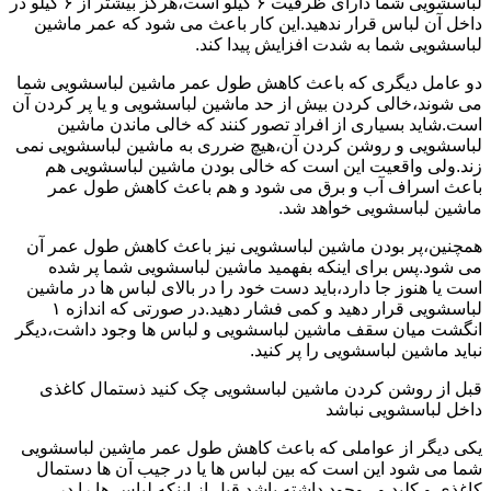
لباسشویی شما دارای ظرفیت ۶ کیلو است،هرگز بیشتر از ۶ کیلو در
داخل آن لباس قرار ندهید.این کار باعث می شود که عمر ماشین
لباسشویی شما به شدت افزایش پیدا کند.
دو عامل دیگری که باعث کاهش طول عمر ماشین لباسشویی شما
می شوند،خالی کردن بیش از حد ماشین لباسشویی و یا پر کردن آن
است.شاید بسیاری از افراد تصور کنند که خالی ماندن ماشین
لباسشویی و روشن کردن آن،هیچ ضرری به ماشین لباسشویی نمی
زند.ولی واقعیت این است که خالی بودن ماشین لباسشویی هم
باعث اسراف آب و برق می شود و هم باعث کاهش طول عمر
ماشین لباسشویی خواهد شد.
همچنین،پر بودن ماشین لباسشویی نیز باعث کاهش طول عمر آن
می شود.پس برای اینکه بفهمید ماشین لباسشویی شما پر شده
است یا هنوز جا دارد،باید دست خود را در بالای لباس ها در ماشین
لباسشویی قرار دهید و کمی فشار دهید.در صورتی که اندازه ۱
انگشت میان سقف ماشین لباسشویی و لباس ها وجود داشت،دیگر
نباید ماشین لباسشویی را پر کنید.
قبل از روشن کردن ماشین لباسشویی چک کنید ذستمال کاغذی
داخل لباسشویی نباشد
یکی دیگر از عواملی که باعث کاهش طول عمر ماشین لباسشویی
شما می شود این است که بین لباس ها یا در جیب آن ها دستمال
کاغذی و کلید و...وجود داشته باشد.قبل از اینکه لباس ها را در