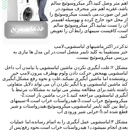
اﻫﻢ ﻣﺘﺮ وصل کنید.اﮔﺮ ﻣﯿﮑﺮوﺳﻮﺋﯿﭻ ﺳﺎﻟﻢ
ﺑﺎﺷﺪ،ﻋﻘﺮﺑﻪ اهم متر ﻣﻨﺤﺮف میشود.در
ﻏﯿﺮ اﯾﻦ ﺻﻮرت،می بایست ﻣﯿﮑﺮوﺳﻮﺋﯿﭻ را
از ﻣﺤﻞ خود ﺧﺎرج کرده و بهوسیله اهممتر
آن را ﺗﺴﺖ ﻧﻤﺎﯾﯿﺪ.اﮔﺮ ﻣﯿﮑﺮوﺳﻮﺋﯿﭻ ﺳﺎﻟﻢ
اﺳﺖ،ﮐﺎﻓﯿﺴﺖ سیمهای راﺑﻄ آن را ﺗﻌﻮﯾﺾ
کنید.
ﺗﺬﮐﺮ:در اﮐﺜﺮ ماشینهای لباسشویی،ﻻﻣﭗ
ﺧﺒﺮ مستقیماً ﺑﻪ ﮐﻠﯿﺪ ﺗﺎﯾﻤﺮ ﻣﺘﺼﻞ اﺳﺖ.در اﯾﻦ مدل ها ﻧﯿﺎزی ﺑﻪ
بررسی ﻣﯿﮑﺮوﺳﻮﺋﯿﭻ نیست.
مشکل ۲:علت آبگیری نکردن ماشین لباسشویی یا نیامدن آب داخل
لباسشویی بهمحض ﺣﺮﮐﺖ دادن وﻟﻮم بهطرف ﺑﯿﺮون،ﻻﻣﭗ ﺧﺒﺮ
روشنشده اﻣﺎ ﻣﺎﺷﯿﻦ آﺑﮕﯿﺮی نمیکند.ﻋﻠﺖ و نحوه رﻓﻊ مشکل:آبگیری
کند ماشین لباسشویی و یا آبگیر نکردن آن می تواند دلایل متفاوتی
داشته باشد.برای مطالعه بیشتر می توانید به مشکلات مرتبط با
آبگیری لباسشویی مراجعه کنید.1-درب ﻣﺎﺷﯿﻦ ﺑﺎز اﺳﺖ.2-
ﻣﯿﮑﺮوﺳﻮﺋﯿﭻ ﺧﺮاب اﺳﺖ.3-ﻫﯿﺪرواﺳﺘﺎت ﺧﺮاب اﺳﺖ.4-سیمهای
راﺑﻂ ﺑﯿﻦ ﮐﻠﯿﺪ ﺗﺎﯾﻤﺮ لباسشویی،ﻣﯿﮑﺮوﺳﻮﺋﯿﭻ،ﻫﯿﺪرواﺳﺘﺎت و ﺷﯿﺮ
ﻗﻄﻊ ﺷﺪه اند.5-خرابی شیر ورودی آب
مشکل ۳:لباسشویی ﻋﻤﻞ آﺑﮕﯿﺮی را ﺑﻪ اﺗﻤﺎم رﺳﺎﻧﺪه،اﻣﺎ ﻋﻤﻠﯿﺎت
ﺑﻌﺪی اﻧﺠﺎم نمیشود.۱٫ ﻫﯿﺪرواﺳﺘﺎت ﺧﺮاب اﺳﺖ.نحوه رﻓﻊ:ﭘﺲ از