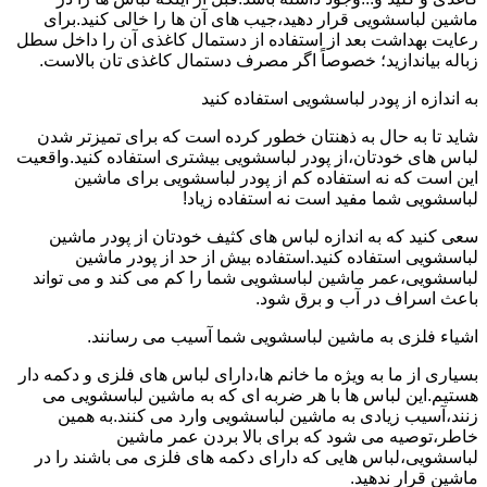
ماشین لباسشویی قرار دهید،جیب های آن ها را خالی کنید.برای
رعایت بهداشت بعد از استفاده از دستمال کاغذی آن را داخل سطل
زباله بیاندازید؛ خصوصاً اگر مصرف دستمال کاغذی تان بالاست.
به اندازه از پودر لباسشویی استفاده کنید
شاید تا به حال به ذهنتان خطور کرده است که برای تمیزتر شدن
لباس های خودتان،از پودر لباسشویی بیشتری استفاده کنید.واقعیت
این است که نه استفاده کم از پودر لباسشویی برای ماشین
لباسشویی شما مفید است نه استفاده زیاد!
سعی کنید که به اندازه لباس های کثیف خودتان از پودر ماشین
لباسشویی استفاده کنید.استفاده بیش از حد از پودر ماشین
لباسشویی،عمر ماشین لباسشویی شما را کم می کند و می تواند
باعث اسراف در آب و برق شود.
اشیاء فلزی به ماشین لباسشویی شما آسیب می رسانند.
بسیاری از ما به ویژه ما خانم ها،دارای لباس های فلزی و دکمه دار
هستیم.این لباس ها با هر ضربه ای که به ماشین لباسشویی می
زنند،آسیب زیادی به ماشین لباسشویی وارد می کنند.به همین
خاطر،توصیه می شود که برای بالا بردن عمر ماشین
لباسشویی،لباس هایی که دارای دکمه های فلزی می باشند را در
ماشین قرار ندهید.