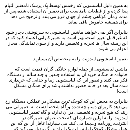
به همین دلیل لباسشویی که زخمش توسط یک پزشک نامعتبر التیام
پیدا کرده و از قطعات نامناسب برای تعمیر آن استفاده شده،پس از
مدت زمان کوتاهی چشم از جهان فرو می بندد و ترجیح می دهد
برای همیشه خاموش باقی بماند.
بنابراین اگر نمی خواهید ماشین لباسشویی به سرنوشتی دچار شود
که غیرقابل تغییر است،بهتر است به تعمیرکارانی اعتماد کنید که در
این زمینه سال ها تجربه و تخصص دارند و از سوی نمایندگی مجاز
اعزام می شوند.
تعمیر لباسشویی ایندزیت را به متخصص آن بسپارید
ماشین لباسشویی از جمله لوازم خانگی گران قیمت است که
خانواده ها هنگام خرید آن به استفاده چندین و چند ساله از دستگاه
فکر می کنند و تصور این که لباسشویی زیبا و جذابی که خریداری
شده سال بعد در خانه حضور نداشته باشد برای همگان مشکل
است!
بنابراین به محض این که کوچک ترین مشکل در عملکرد دستگاه رخ
می دهد کاربران دستپاچه شده و گاه شخصاً دست به تعمیراتی می
زنند که هیچ تجربه و تخصصی در آن ندارند و گاه تعمیر لباسشویی
ایندزیت را به اولین شماره ای که تحت عنوان تعمیرگاه در
اینترنت،روزنامه و...پیدا می کنند می سپارند! غافل از این که این
عمل مشکل کوچک اولیه را به یک ایراد بزرگ تبدیل می کند که