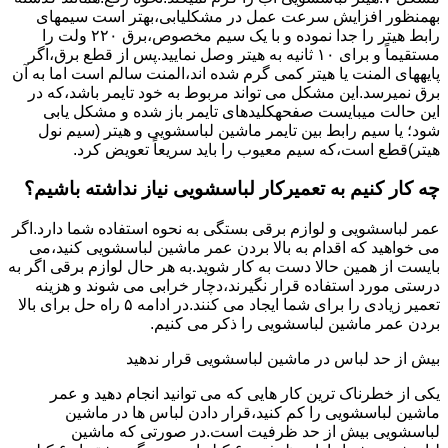
بهمنظور اﻓﺰاﯾﺶ ﺳﺮﻋﺖ ﻋﻤﻞ در مشکلیابی،بهتر است سیمهای
راﺑﻂ ﻫﯿﺘﺮ را ﺟﺪا ﻧﻤﻮده و ﺑﺎ ﯾﮏ ﺳﯿﻢ ﻣﺨﺼﻮص،برق ۲۲۰ ولت را
مستقیماً و برای ۱۰ ﺛﺎﻧﯿﻪ ﺑﻪ ﻫﯿﺘﺮ وصل نمایید.ﭘﺲ از ﻗﻄﻊ ﺑﺮق،اﮔﺮ
پایههای اﻟﻤﻨﺖ یا هیتر کمی ﮔﺮم ﺷﺪه اند،اﻟﻤﻨﺖ ﺳﺎﻟﻢ است اما ﺑﻪ آن
ﺑﺮق نمیرسد.اﯾﻦ ﻣﺸﮑﻞ می تواند مربوط به ﺧﻮد ﺗﺎﯾﻤﺮ باشد،ﮐﻪ در
این حالت میبایست صفحهکلیدهای ﺗﺎﯾﻤﺮ باز شده و مشکل یابی
شود؛ ﯾﺎ ﺳﯿﻢ راﺑﻂ ﺑﯿﻦ ﺗﺎﯾﻤﺮ ماشین لباسشویی و ﻫﯿﺘﺮ (سیم ﻧﻮل
ﻫﯿﺘﺮ)ﻗﻄﻊ اﺳﺖ،ﮐﻪ ﺳﯿﻢ ﻣﻌﯿﻮب را ﺑﺎﯾﺪ سریعاً ﺗﻌﻮﯾﺾ کرد.
چه کار کنیم به تعمیرکار لباسشویی نیاز نداشته باشیم؟
عمر لباسشویی و لوازم برقی بستگی به نحوه استفاده شما دارد.اگر
می خواهید که اقدام به بالا بردن عمر ماشین لباسشویی کنید،می
بایست از همین حالا دست به کار شوید.به هر حال لوازم برقی اگر به
درستی مورد استفاده قرار نگیرند،دچار خرابی می شوند و هزینه
تعمیر زیادی را برای شما ایجاد می کنند.در ادامه ۵ راه حل برای بالا
بردن عمر ماشین لباسشویی را ذکر می کنیم.
بیش از حد لباس در ماشین لباسشویی قرار ندهید
یکی از خطرناک ترین کار هایی که می توانید انجام دهید و عمر
ماشین لباسشویی را کم کنید،قرار دادن لباس ها در ماشین
لباسشویی بیش از حد ظرفیت است.در صورتی که ماشین