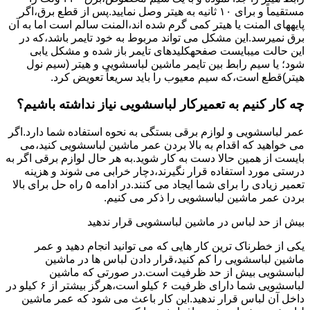
مستقیماً و برای ۱۰ ﺛﺎﻧﯿﻪ ﺑﻪ ﻫﯿﺘﺮ وصل نمایید.ﭘﺲ از ﻗﻄﻊ ﺑﺮق،اﮔﺮ
پایههای اﻟﻤﻨﺖ یا هیتر کمی ﮔﺮم ﺷﺪه اند،اﻟﻤﻨﺖ ﺳﺎﻟﻢ است اما ﺑﻪ آن
ﺑﺮق نمیرسد.اﯾﻦ ﻣﺸﮑﻞ می تواند مربوط به ﺧﻮد ﺗﺎﯾﻤﺮ باشد،ﮐﻪ در
این حالت میبایست صفحهکلیدهای ﺗﺎﯾﻤﺮ باز شده و مشکل یابی
شود؛ ﯾﺎ ﺳﯿﻢ راﺑﻂ ﺑﯿﻦ ﺗﺎﯾﻤﺮ ماشین لباسشویی و ﻫﯿﺘﺮ (سیم ﻧﻮل
ﻫﯿﺘﺮ)ﻗﻄﻊ اﺳﺖ،ﮐﻪ ﺳﯿﻢ ﻣﻌﯿﻮب را ﺑﺎﯾﺪ سریعاً ﺗﻌﻮﯾﺾ کرد.
چه کار کنیم به تعمیرکار لباسشویی نیاز نداشته باشیم؟
عمر لباسشویی و لوازم برقی بستگی به نحوه استفاده شما دارد.اگر
می خواهید که اقدام به بالا بردن عمر ماشین لباسشویی کنید،می
بایست از همین حالا دست به کار شوید.به هر حال لوازم برقی اگر به
درستی مورد استفاده قرار نگیرند،دچار خرابی می شوند و هزینه
تعمیر زیادی را برای شما ایجاد می کنند.در ادامه ۵ راه حل برای بالا
بردن عمر ماشین لباسشویی را ذکر می کنیم.
بیش از حد لباس در ماشین لباسشویی قرار ندهید
یکی از خطرناک ترین کار هایی که می توانید انجام دهید و عمر
ماشین لباسشویی را کم کنید،قرار دادن لباس ها در ماشین
لباسشویی بیش از حد ظرفیت است.در صورتی که ماشین
لباسشویی شما دارای ظرفیت ۶ کیلو است،هرگز بیشتر از ۶ کیلو در
داخل آن لباس قرار ندهید.این کار باعث می شود که عمر ماشین