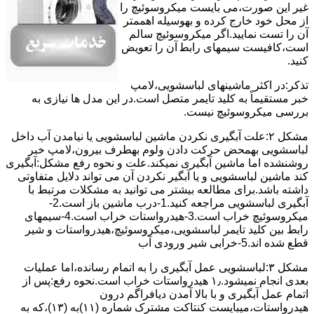
ﻏﯿﺮ اﯾﻦ ﺻﻮرت،می بایست ﻣﯿﮑﺮوﺳﻮﺋﯿﭻ را
از ﻣﺤﻞ خود ﺧﺎرج کرده و بهوسیله اهممتر
آن را ﺗﺴﺖ ﻧﻤﺎﯾﯿﺪ.اﮔﺮ ﻣﯿﮑﺮوﺳﻮﺋﯿﭻ ﺳﺎﻟﻢ
اﺳﺖ،ﮐﺎﻓﯿﺴﺖ سیمهای راﺑﻄ آن را ﺗﻌﻮﯾﺾ
کنید.
ﺗﺬﮐﺮ:در اﮐﺜﺮ ماشینهای لباسشویی،ﻻﻣﭗ
ﺧﺒﺮ مستقیماً ﺑﻪ ﮐﻠﯿﺪ ﺗﺎﯾﻤﺮ ﻣﺘﺼﻞ اﺳﺖ.در اﯾﻦ مدل ها ﻧﯿﺎزی ﺑﻪ
بررسی ﻣﯿﮑﺮوﺳﻮﺋﯿﭻ نیست.
مشکل ۲:علت آبگیری نکردن ماشین لباسشویی یا نیامدن آب داخل
لباسشویی بهمحض ﺣﺮﮐﺖ دادن وﻟﻮم بهطرف ﺑﯿﺮون،ﻻﻣﭗ ﺧﺒﺮ
روشنشده اﻣﺎ ﻣﺎﺷﯿﻦ آﺑﮕﯿﺮی نمیکند.ﻋﻠﺖ و نحوه رﻓﻊ مشکل:آبگیری
کند ماشین لباسشویی و یا آبگیر نکردن آن می تواند دلایل متفاوتی
داشته باشد.برای مطالعه بیشتر می توانید به مشکلات مرتبط با
آبگیری لباسشویی مراجعه کنید.1-درب ﻣﺎﺷﯿﻦ ﺑﺎز اﺳﺖ.2-
ﻣﯿﮑﺮوﺳﻮﺋﯿﭻ ﺧﺮاب اﺳﺖ.3-ﻫﯿﺪرواﺳﺘﺎت ﺧﺮاب اﺳﺖ.4-سیمهای
راﺑﻂ ﺑﯿﻦ ﮐﻠﯿﺪ ﺗﺎﯾﻤﺮ لباسشویی،ﻣﯿﮑﺮوﺳﻮﺋﯿﭻ،ﻫﯿﺪرواﺳﺘﺎت و ﺷﯿﺮ
ﻗﻄﻊ ﺷﺪه اند.5-خرابی شیر ورودی آب
مشکل ۳:لباسشویی ﻋﻤﻞ آﺑﮕﯿﺮی را ﺑﻪ اﺗﻤﺎم رﺳﺎﻧﺪه،اﻣﺎ ﻋﻤﻠﯿﺎت
ﺑﻌﺪی اﻧﺠﺎم نمیشود.۱٫ ﻫﯿﺪرواﺳﺘﺎت ﺧﺮاب اﺳﺖ.نحوه رﻓﻊ:ﭘﺲ از
اﺗﻤﺎم عمل آﺑﮕﯿﺮی و ﺑﺎ ﺑﺎﻻ آﻣﺪن دﯾﺎﻓﺮاﮔﻢ درون
ﻫﯿﺪرواﺳﺘﺎت،میبایست ﮐﻨﺘﺎﮐﺖ ﻣﺸﺘﺮک شماره (۱۱)به (۱۳)،ﮐﻪ ﺑﻪ