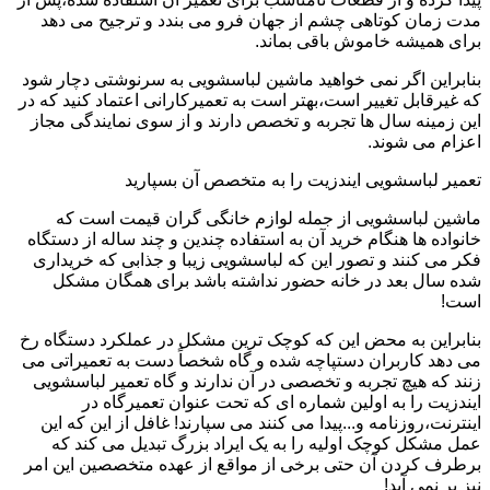
مدت زمان کوتاهی چشم از جهان فرو می بندد و ترجیح می دهد
برای همیشه خاموش باقی بماند.
بنابراین اگر نمی خواهید ماشین لباسشویی به سرنوشتی دچار شود
که غیرقابل تغییر است،بهتر است به تعمیرکارانی اعتماد کنید که در
این زمینه سال ها تجربه و تخصص دارند و از سوی نمایندگی مجاز
اعزام می شوند.
تعمیر لباسشویی ایندزیت را به متخصص آن بسپارید
ماشین لباسشویی از جمله لوازم خانگی گران قیمت است که
خانواده ها هنگام خرید آن به استفاده چندین و چند ساله از دستگاه
فکر می کنند و تصور این که لباسشویی زیبا و جذابی که خریداری
شده سال بعد در خانه حضور نداشته باشد برای همگان مشکل
است!
بنابراین به محض این که کوچک ترین مشکل در عملکرد دستگاه رخ
می دهد کاربران دستپاچه شده و گاه شخصاً دست به تعمیراتی می
زنند که هیچ تجربه و تخصصی در آن ندارند و گاه تعمیر لباسشویی
ایندزیت را به اولین شماره ای که تحت عنوان تعمیرگاه در
اینترنت،روزنامه و...پیدا می کنند می سپارند! غافل از این که این
عمل مشکل کوچک اولیه را به یک ایراد بزرگ تبدیل می کند که
برطرف کردن آن حتی برخی از مواقع از عهده متخصصین این امر
نیز بر نمی آید!