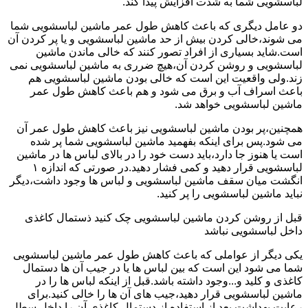
لباسشویی شما به شدت افزایش پیدا کند.
دو عامل دیگری که باعث کاهش طول عمر ماشین لباسشویی شما
می شوند،خالی کردن بیش از حد ماشین لباسشویی و یا پر کردن آن
است.شاید بسیاری از افراد تصور کنند که خالی ماندن ماشین
لباسشویی و روشن کردن آن،هیچ ضرری به ماشین لباسشویی نمی
زند.ولی واقعیت این است که خالی بودن ماشین لباسشویی هم
باعث اسراف آب و برق می شود و هم باعث کاهش طول عمر
ماشین لباسشویی خواهد شد.
همچنین،پر بودن ماشین لباسشویی نیز باعث کاهش طول عمر آن
می شود.پس برای اینکه بفهمید ماشین لباسشویی شما پر شده
است یا هنوز جا دارد،باید دست خود را در بالای لباس ها در ماشین
لباسشویی قرار دهید و کمی فشار دهید.در صورتی که اندازه ۱
انگشت میان سقف ماشین لباسشویی و لباس ها وجود داشت،دیگر
نباید ماشین لباسشویی را پر کنید.
قبل از روشن کردن ماشین لباسشویی چک کنید ذستمال کاغذی
داخل لباسشویی نباشد
یکی دیگر از عواملی که باعث کاهش طول عمر ماشین لباسشویی
شما می شود این است که بین لباس ها یا در جیب آن ها دستمال
کاغذی و کلید و...وجود داشته باشد.قبل از اینکه لباس ها را در
ماشین لباسشویی قرار دهید،جیب های آن ها را خالی کنید.برای
رعایت بهداشت بعد از استفاده از دستمال کاغذی آن را داخل سطل