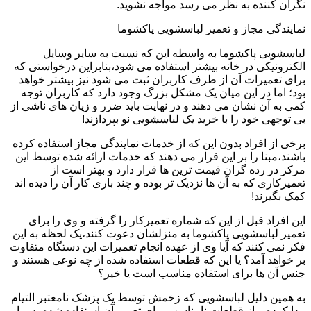
نگران کننده به نظر می رسد مواجه نشوید.
نمایندگی مجاز و تعمیر لباسشویی پاکشوما
لباسشویی پاکشوما به واسطه این که نسبت به سایر وسایل
الکترونیکی در خانه بیشتر استفاده می شود،بنابراین درخواستی که
برای تعمیرات آن از طرف کاربران ثبت می شود نیز بیشتر خواهد
بود؛ اما در این میان یک مشکل بزرگ وجود دارد که کاربران توجه
کمی به آن نشان می دهند و در نهایت باید ضرر و زیان های ناشی از
بی توجهی خود را با خرید یک لباسشویی نو بپردازند!
برخی از افراد بدون این که از خدمات نمایندگی مجاز استفاده کرده
باشند،مبنا را بر این قرار می دهند که خدمات ارائه شده توسط این
مرکز در رده گران قیمت ترین ها قرار دارد و بهتر است از
تعمیرکاری که به آن ها نزدیک تر بوده و چند باری کار آن را دیده اند
کمک بگیرند!
این افراد قبل از این که شماره تعمیرکار را گرفته و وی را برای
تعمیر لباسشویی پاکشوما به منزلشان دعوت کنند،یک لحظه به این
فکر نمی کنند که آیا وی از عهده انجام تعمیرات این دستگاه متفاوت
بر خواهد آمد؟ یا این که قطعات استفاده شده از چه نوعی هستند و
جنس آن ها برای استفاده مناسب است یا خیر؟
به همین دلیل لباسشویی که زخمش توسط یک پزشک نامعتبر التیام
پیدا کرده و از قطعات نامناسب برای تعمیر آن استفاده شده،پس از