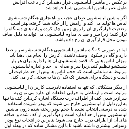
برعکس در ماشین لباسشویی قرار دهید.این کار باعث افزایش
طول عمر ماشین لباسشویی شما خواهد شد.
اگر ماشین لباسشویی صدای عجیب و ناهنجاری هنگام شستشوی
لباس ها تولید می کند و آرامش را از خانه شما گرفته،بهتر است
وضعیت قرارگیری آن را روی زمین چک کرده و پایه های دستگاه را
تراز کنید؛ زیرا سر و صدای مداوم لباسشویی می تواند به دلیل صاف
نبودن محل قرارگیری آن رخ داده باشد.
اما در صورتی که گاه ماشین لباسشویی هنگام شستشو سر و صدا
دارد و گاه در سکوتی وصف ناشدنی کارش را انجام می دهد! باید
میزان لباس هایی که قصد شستشوی آن ها را دارید برای هر بار
شستشو تنظیم کنید،زیرا سر و صدای بی حد و اندازه لباسشویی
مربوط به ساعاتی است که حجم لباس ها بیش از حد ظرفیت آن
است و دستگاه برای شستن تک تک آن ها به سختی کار می کند.
از دیگر مشکلاتی که تنها به استفاده نادرست کاربران از لباسشویی
مرتبط است و ارتباطی به خرابی قطعات آن ندارد می توان به
سرازیر شدن کف از اطراف درب دستگاه اشاره کرد.این کف ها تنها
به این دلیل از لباسشویی خارج می شوند که پودر شوینده استفاده
شده به درستی انتخاب نشده یا حجم پودر ریخته شده درون ماشین
لباسشویی بیش از حد اندازه است و دیگ لبریز از کف شده و اضافه
های آن از اطراف درب خارج می شود؛ بنابراین در انتخاب نوع پودر
وسواس بیشتری داشته باشید تا با این مشکل ساده که در وهله اول