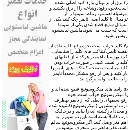
۳٫ ﺑﺮق از ﺗﺮﻣﯿﻨﺎل وارد ﮐﻠﯿﺪ اﺻﻠﯽ ﻧﺸﺪه
است.نحوه رﻓﻊ:دوشاخه را از ﺑﺮق بکشید و
بهوسیله اهممتر،ارﺗﺒﺎط سیمها را از
ﺗﺮﻣﯿﻨﺎل ﺗﺎ ﮐﻠﯿﺪ اﺻﻠﯽ ﺗﺎﯾﻤﺮ چک کنید.یکی از
مسائل شایع،ﻗﻄﻊ شدن ﯾﮑﯽ از سیمها
است که سبب می شود،ﻣﺎﺷﯿﻦ لباسشویی
روﺷﻦ نشود.
۴٫ ﮐﻠﯿﺪ ﺧﺮاب اﺳﺖ.نحوه رفع:ﺑﺎ اﺳﺘﻔﺎده از
ﻧﻘﺸﻪ ﺗﺎﯾﻤﺮ،ﮐﻨﺘﺎﮐﺖ ﻫﺎی ﮐﻠﯿﺪ را ﺷﻨﺎﺳﺎﯾﯽ
کنید.بهوسیله اهممتر هرکدام از قطبهای
ﮐﻠﯿﺪ را ﺗﺴﺖ ﮐﻨﯿﺪ.در ﺻﻮرت ﺧﺮاب ﺑﻮدن
ﮐﻠﯿﺪ میبایست ﺻﻔﺤﻪ ﮐﻨﺘﺎﮐﺖ ﻫﺎی ﺗﺎﯾﻤﺮ را
باز کنید و ﭘﺲ از رﻓﻊ مشکل،مجدداً ﺗﺎﯾﻤﺮ
را به حالت اوﻟﯿﻪ برگردانید.
۵٫ رابط های ﻣﯿﮑﺮوﺳﻮﺋﯿﭻ ﻗﻄﻊ شده اند و
ﯾﺎ ﻣﯿﮑﺮوﺳﻮﺋﯿﭻ ﺧﺮاب اﺳﺖ.نحوه
رفع:سیمهای راﺑﻄﯽ ﮐﻪ از ﺗﺎﯾﻤﺮ بهطرف
درب لباسشویی (ﻣﯿﮑﺮوﺳﻮﺋﯿﭻ)کشیده شده
و مجدداً بازگشته اند،را ﺑﯿﺎﺑﯿﺪ و درحالیکه
درب کاملاً ﺑﺴﺘﻪ اﺳﺖ،اﯾﻦ دو ﺳﯿﻢ را ﺑﻪ
اﻫﻢ ﻣﺘﺮ وصل کنید.اﮔﺮ ﻣﯿﮑﺮوﺳﻮﺋﯿﭻ ﺳﺎﻟﻢ
ﺑﺎﺷﺪ،ﻋﻘﺮﺑﻪ اهم متر ﻣﻨﺤﺮف میشود.در