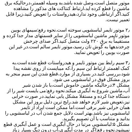
ﻣﻮﺗﻮر ﻣﺘﺼﻞ اﺳﺖ،وﺻﻞ ﺷﺪه ﺑﺎﺷﺪ.ﺑه وسیله اهممتر،درحالیکه ﺑﺮق
ﻣﺎﺷﯿﻦ را ﻗﻄﻊ کرده اید،ارﺗﺒﺎط ﮐﻨﺘﺎﮐﺖ ﻫﺎی ﻣﺬﮐﻮر را ﻣﺸﺎﻫﺪه
کنید.اﮔﺮ ارﺗﺒﺎطی وجود ندارد،ﻫﯿﺪرواﺳﺘﺎت را ﺗﻌﻮﯾﺾ ﮐﻨﯿﺪ،زﯾﺮا قابل
ﺗﻌﻤﯿﺮ نیست.
۲٫ ﻣﻮﺗﻮر ﺗﺎﯾﻤﺮ لباسشویی ﺳﻮﺧﺘﻪ اﺳﺖ.نحوه رﻓﻊ:سیمهای ﺑﻮﺑﯿﻦ
ﻣﻮﺗﻮر ﺗﺎﯾﻤﺮ ماشین لباسشویی را از ﺳﺎﯾﺮ قسمتهای ﻣﺪار ﺟﺪا کرده و
مستقیماً ﺑﻪ برق ۲۲۰ وﻟﺖ ﻣﺘﺼﻞ کنید.اﮔﺮ ﺻﺪای ﭼﺮﺧﺶ
چرخدندهها به گوش تان رﺳﯿﺪ،ﻣﻮﺗﻮر ﺗﺎﯾﻤﺮ ﺳﺎﻟﻢ اﺳﺖ.در ﻏﯿﺮ اﯾﻦ
ﺻﻮرت ﺑﻮﺑﯿﻦ را ﺗﻌﻮﯾﺾ ﻧﻤﺎﯾﯿﺪ.
۳٫ ﺳﯿﻢ راﺑﻂ ﺑﯿﻦ ﻣﻮﺗﻮر ﺗﺎﯾﻤﺮ و ﻫﯿﺪرواﺳﺘﺎت ﻗﻄﻊ ﺷﺪه اﺳﺖ.به
کمک اهممتر ارﺗﺒﺎط اﯾﻦ ﺳﯿﻢ را،ﮐﻪ میبایست از روی ﻧﻘﺸﻪ ﭘﯿﺪا
ﺷﻮد،بررسی ﮐﻨﯿﺪ.در ﺑﺴﯿﺎری از موارد،ﻗﻄﻊ ﺷﺪن اﯾﻦ ﺳﯿﻢ ﻣﻨﺠﺮ ﺑﻪ
ﺑﺮوز مشکل ﻓﻮق در لباسشویی می شود.
مشکل ۴:درحالیکه ﻣﺎﺷﯿﻦ ﺧﺎﻣﻮش اﺳﺖ،ﺑﺎ ﺑﺎز ﺷﺪن ﺷﯿﺮ
آب،ﻣﺎﺷﯿﻦ ﺷﺮوع ﺑﻪ آﺑﮕﯿﺮی میکند.نحوه رﻓﻊ:می بایست ﺷﯿﺮ را از
دستگاه جدا کرده و مستقلا مشکل یابی نمایید.در صورت خرابی
نیز،تعویض شیر لازم خواهد شد.رایج ترین دلیل بروز این مشکل
همان خرابی شیر برقی است.اما ممکن است ایراد از تایمر
لباسشویی نیز باشد.بهتر است دلایل جمع شدن آب در لباسشویی را
بدانید و متناسب با آن تصمیم بگیرید.
مشکل ۵:لباسشویی مرتباً در ﺣﺎل آﺑﮕﯿﺮی اﺳﺖ و ﻋﻤﻞ آﺑﮕﯿﺮی ﻗﻄﻊ
نمیشود.نحوه رﻓﻊ:اﮔﺮ در ﻣﺪت آﺑﮕﯿﺮی،آب درون دﯾﮓ ﺑﺴﯿﺎر زﯾﺎد