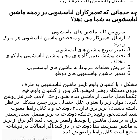
مشکل با شستن با آب گرم داریم.
چه خدماتی که تعمیرکاران لباسشویی در زمینه ماشین
لباسشویی به شما می دهد؟
سرویس کلیه ماشین های لباسشویی
ارسال تعمیرکار مجاز و متخصص ماشین لباسشویی هر مارک
و برند
تعمیر سریع ماشین های لباسشویی
تحت پوشش تعمیرگاه های مجاز ماشین لباسشویی مارکهای
مختلف
فروش قطعات مربوط به ماشین های لباسشویی
تعمیر ماشین لباسشویی های دوقلو
مشکل ۱:ﺑﺎ ﮐﺸﯿﺪن وﻟﻮم ﺗﺎﯾﻤﺮ ماشین لباسشویی به طرف
ﺑﯿﺮون،دستگاه روﺷﻦ نمیشود.اﮔﺮ ﭘﺲ از ﮐﺸﯿﺪن وﻟﻮم،ﻫﯿﭻ
عکسالعمل ﺧﺎﺻﯽ از ﻣﺎﺷﯿﻦ دﯾﺪه نشود،و حتی ﻻﻣﭗ ﺧﺒﺮ ﻧﯿﺰ روﺷﻦ
ﻧگردد؛ موارد زیر را بعنوان ﻋﻠﻞ احتمالی بروز چنین مشکلی در نظر
داشته باشید:۱٫ ﭘﺮﯾﺰ ﺑﺮق ﻧﺪارد.۲٫ دوﺷﺎﺧﻪ و ﯾﺎ ﮐﺎﺑﻞ راﺑﻂ ﻣﻌﯿﻮب
ﺷﺪه است.نحوه رفع:درحالیکه دوﺷﺎﺧﻪ ﺑﻪ ﭘﺮﯾﺰ ﻣﺘﺼﻞ اﺳﺖ،رﺳﯿﺪن
ﺑﺮق ﺑﻪ ﺗﺮﻣﯿﻨﺎل ﻣﺎﺷﯿﻦ را ﺗﻮﺳﻂ ولتمتر بررسی ﮐﻨﯿﺪ.اﮔﺮ ﺑﺮق از ﭘﺮﯾﺰ
ﺑﻪ ﻣﺎﺷﯿﻦ نمیرسد،اﺑﺘﺪا دوشاخه را باز کنید.اﮔﺮ اﺗﺼﺎﻻت در دوشاخه
ﺻﺤﯿﺢ اﺳﺖ،ﮐﺎﺑﻞ راﺑﻂ را ﺗﻌﻮﯾﺾ کنید.