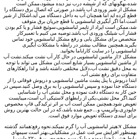
ﺷﺪه،بهگونهای ﮐﻪ از ﺷﯿﺸﻪ درب ﻧﯿﺰ دﯾﺪه میشود،ممکن است
مشکل از شیر ورودی آب باشد.در صورتی که اتصال برق دستگاه را
قطع کرده اید اما همچنان آب به داخل دستگاه می آید،اشکال از شیر
است.اما اگر آبگیری لباسشویی با قطع جریان برق متوقف
شد،ممکن است ایراد از تایمر لباسشویی،سوئیچ فشار و یا کم بودن
فشار آب شیلنگ ورودی آب باشد.توصیه می کنیم با تعمیرکار
متخصص برای مشکل یابی و رفع مشکل لباسشویی خود تماس
بگیرید.همچنین مطالب بیشتر در رابطه با مشکلات آبگیری
لباسشویی را در سایت کاراباما بخوانید.
مشکل ۶:از ﻣﺎﺷﯿﻦ لباسشویی در ﺣﺎل ﮐﺎر آب ﻧﺸﺖ میکند.نشت آب
از ماشین لباسشویی بسیار شایع است.این مشکل می تواند با توجه
به محل دقیق نشت آب،دلایل مختلفی داشته باشد و لذا راهکارهای
متفاوت برای رفع نشتی آب.
ابتدا درپوش یا پنل ﭘﺸﺖ ﻣﺎﺷﯿﻦ لباسشویی و درپوش ﻓﻮﻗﺎﻧﯽ را از
دستگاه ﺟﺪا ﻧﻤﻮده و ﺳﭙﺲ لباسشویی را ﺑﻪ ﺑﺮق وصل ﮐﻨﯿﺪ.سپس در
حین کار به دستگاه دقت نموده و ﻣﺤﻞ نشتی آب را ﺷﻨﺎﺳﺎﯾﯽ
کنید.اﮔﺮ ﻣﺤﻞ نشتی،ﯾﮑﯽ از رابطهای ﻻﺳﺘﯿﮑﯽ آب اﺳﺖ،میبایست
ﺗﻌﻮﯾﺾ شود.همچنین ﻣﻤﮑﻦ اﺳﺖ آب بر اثر ﺗﺮﮐﯿﺪﮔﯽ قابِ ﻣﺨﺼﻮص
ﺟﺎﭘﻮدری،واترپمپ و…جمع شده ﺑﺎﺷﺪ،ﮐﻪ در این حالت بهترین روش
برای آببندی دستگاه ﺗﻌﻮﯾﺾ ﻣﻮارد ﻓﻮق اﺳﺖ.
مشکل ۷:ﻫﯿﺘﺮ لباسشویی آب را ﮔﺮم نمیکند.نحوه رﻓﻊ:ﻫﻤﺎﻧﻨﺪ ﮔﺬﺷﺘﻪ
بهمنظور اﻓﺰاﯾﺶ ﺳﺮﻋﺖ ﻋﻤﻞ در مشکلیابی،بهتر است سیمهای
راﺑﻂ ﻫﯿﺘﺮ را ﺟﺪا ﻧﻤﻮده و ﺑﺎ ﯾﮏ ﺳﯿﻢ ﻣﺨﺼﻮص،برق ۲۲۰ ولت را