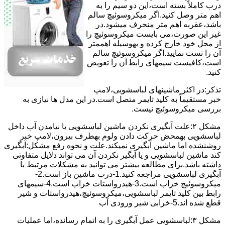
درب کاملاً ﺑﺴﺘﻪ اﺳﺖ،اﯾﻦ دو ﺳﯿﻢ را ﺑﻪ
اﻫﻢ ﻣﺘﺮ وصل کنید.اﮔﺮ ﻣﯿﮑﺮوﺳﻮﺋﯿﭻ ﺳﺎﻟﻢ
ﺑﺎﺷﺪ،ﻋﻘﺮﺑﻪ اهم متر ﻣﻨﺤﺮف میشود.در
ﻏﯿﺮ اﯾﻦ ﺻﻮرت،می بایست ﻣﯿﮑﺮوﺳﻮﺋﯿﭻ را
از ﻣﺤﻞ خود ﺧﺎرج کرده و بهوسیله اهممتر
آن را ﺗﺴﺖ ﻧﻤﺎﯾﯿﺪ.اﮔﺮ ﻣﯿﮑﺮوﺳﻮﺋﯿﭻ ﺳﺎﻟﻢ
اﺳﺖ،ﮐﺎﻓﯿﺴﺖ سیمهای راﺑﻄ آن را ﺗﻌﻮﯾﺾ
کنید.
ﺗﺬﮐﺮ:در اﮐﺜﺮ ماشینهای لباسشویی،ﻻﻣﭗ
ﺧﺒﺮ مستقیماً ﺑﻪ ﮐﻠﯿﺪ ﺗﺎﯾﻤﺮ ﻣﺘﺼﻞ اﺳﺖ.در اﯾﻦ مدل ها ﻧﯿﺎزی ﺑﻪ
بررسی ﻣﯿﮑﺮوﺳﻮﺋﯿﭻ نیست.
مشکل ۲:علت آبگیری نکردن ماشین لباسشویی یا نیامدن آب داخل
لباسشویی بهمحض ﺣﺮﮐﺖ دادن وﻟﻮم بهطرف ﺑﯿﺮون،ﻻﻣﭗ ﺧﺒﺮ
روشنشده اﻣﺎ ﻣﺎﺷﯿﻦ آﺑﮕﯿﺮی نمیکند.ﻋﻠﺖ و نحوه رﻓﻊ مشکل:آبگیری
کند ماشین لباسشویی و یا آبگیر نکردن آن می تواند دلایل متفاوتی
داشته باشد.برای مطالعه بیشتر می توانید به مشکلات مرتبط با
آبگیری لباسشویی مراجعه کنید.1-درب ﻣﺎﺷﯿﻦ ﺑﺎز اﺳﺖ.2-
ﻣﯿﮑﺮوﺳﻮﺋﯿﭻ ﺧﺮاب اﺳﺖ.3-ﻫﯿﺪرواﺳﺘﺎت ﺧﺮاب اﺳﺖ.4-سیمهای
راﺑﻂ ﺑﯿﻦ ﮐﻠﯿﺪ ﺗﺎﯾﻤﺮ لباسشویی،ﻣﯿﮑﺮوﺳﻮﺋﯿﭻ،ﻫﯿﺪرواﺳﺘﺎت و ﺷﯿﺮ
ﻗﻄﻊ ﺷﺪه اند.5-خرابی شیر ورودی آب
مشکل ۳:لباسشویی ﻋﻤﻞ آﺑﮕﯿﺮی را ﺑﻪ اﺗﻤﺎم رﺳﺎﻧﺪه،اﻣﺎ ﻋﻤﻠﯿﺎت