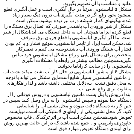
بدانید و متناسب با آن تصمیم بگیرید.
مشکل ۵:لباسشویی مرتباً در ﺣﺎل آﺑﮕﯿﺮی اﺳﺖ و ﻋﻤﻞ آﺑﮕﯿﺮی ﻗﻄﻊ
نمیشود.نحوه رﻓﻊ:اﮔﺮ در ﻣﺪت آﺑﮕﯿﺮی،آب درون دﯾﮓ ﺑﺴﯿﺎر زﯾﺎد
ﺷﺪه،بهگونهای ﮐﻪ از ﺷﯿﺸﻪ درب ﻧﯿﺰ دﯾﺪه میشود،ممکن است
مشکل از شیر ورودی آب باشد.در صورتی که اتصال برق دستگاه را
قطع کرده اید اما همچنان آب به داخل دستگاه می آید،اشکال از شیر
است.اما اگر آبگیری لباسشویی با قطع جریان برق متوقف
شد،ممکن است ایراد از تایمر لباسشویی،سوئیچ فشار و یا کم بودن
فشار آب شیلنگ ورودی آب باشد.توصیه می کنیم با تعمیرکار
متخصص برای مشکل یابی و رفع مشکل لباسشویی خود تماس
بگیرید.همچنین مطالب بیشتر در رابطه با مشکلات آبگیری
لباسشویی را در سایت کاراباما بخوانید.
مشکل ۶:از ﻣﺎﺷﯿﻦ لباسشویی در ﺣﺎل ﮐﺎر آب ﻧﺸﺖ میکند.نشت آب
از ماشین لباسشویی بسیار شایع است.این مشکل می تواند با توجه
به محل دقیق نشت آب،دلایل مختلفی داشته باشد و لذا راهکارهای
متفاوت برای رفع نشتی آب.
ابتدا درپوش یا پنل ﭘﺸﺖ ﻣﺎﺷﯿﻦ لباسشویی و درپوش ﻓﻮﻗﺎﻧﯽ را از
دستگاه ﺟﺪا ﻧﻤﻮده و ﺳﭙﺲ لباسشویی را ﺑﻪ ﺑﺮق وصل ﮐﻨﯿﺪ.سپس در
حین کار به دستگاه دقت نموده و ﻣﺤﻞ نشتی آب را ﺷﻨﺎﺳﺎﯾﯽ
کنید.اﮔﺮ ﻣﺤﻞ نشتی،ﯾﮑﯽ از رابطهای ﻻﺳﺘﯿﮑﯽ آب اﺳﺖ،میبایست
ﺗﻌﻮﯾﺾ شود.همچنین ﻣﻤﮑﻦ اﺳﺖ آب بر اثر ﺗﺮﮐﯿﺪﮔﯽ قابِ ﻣﺨﺼﻮص
ﺟﺎﭘﻮدری،واترپمپ و…جمع شده ﺑﺎﺷﺪ،ﮐﻪ در این حالت بهترین روش
برای آببندی دستگاه ﺗﻌﻮﯾﺾ ﻣﻮارد ﻓﻮق اﺳﺖ.