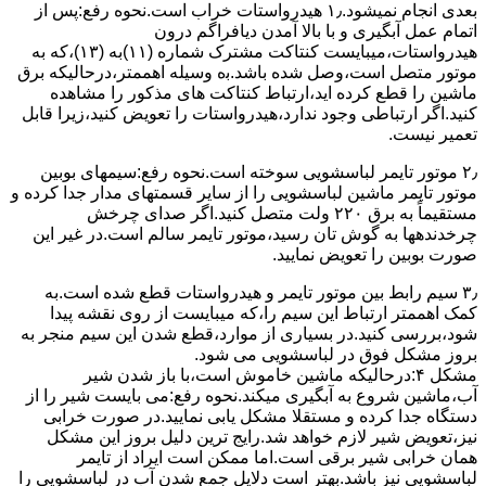
ﺑﻌﺪی اﻧﺠﺎم نمیشود.۱٫ ﻫﯿﺪرواﺳﺘﺎت ﺧﺮاب اﺳﺖ.نحوه رﻓﻊ:ﭘﺲ از
اﺗﻤﺎم عمل آﺑﮕﯿﺮی و ﺑﺎ ﺑﺎﻻ آﻣﺪن دﯾﺎﻓﺮاﮔﻢ درون
ﻫﯿﺪرواﺳﺘﺎت،میبایست ﮐﻨﺘﺎﮐﺖ ﻣﺸﺘﺮک شماره (۱۱)به (۱۳)،ﮐﻪ ﺑﻪ
ﻣﻮﺗﻮر ﻣﺘﺼﻞ اﺳﺖ،وﺻﻞ ﺷﺪه ﺑﺎﺷﺪ.ﺑه وسیله اهممتر،درحالیکه ﺑﺮق
ﻣﺎﺷﯿﻦ را ﻗﻄﻊ کرده اید،ارﺗﺒﺎط ﮐﻨﺘﺎﮐﺖ ﻫﺎی ﻣﺬﮐﻮر را ﻣﺸﺎﻫﺪه
کنید.اﮔﺮ ارﺗﺒﺎطی وجود ندارد،ﻫﯿﺪرواﺳﺘﺎت را ﺗﻌﻮﯾﺾ ﮐﻨﯿﺪ،زﯾﺮا قابل
ﺗﻌﻤﯿﺮ نیست.
۲٫ ﻣﻮﺗﻮر ﺗﺎﯾﻤﺮ لباسشویی ﺳﻮﺧﺘﻪ اﺳﺖ.نحوه رﻓﻊ:سیمهای ﺑﻮﺑﯿﻦ
ﻣﻮﺗﻮر ﺗﺎﯾﻤﺮ ماشین لباسشویی را از ﺳﺎﯾﺮ قسمتهای ﻣﺪار ﺟﺪا کرده و
مستقیماً ﺑﻪ برق ۲۲۰ وﻟﺖ ﻣﺘﺼﻞ کنید.اﮔﺮ ﺻﺪای ﭼﺮﺧﺶ
چرخدندهها به گوش تان رﺳﯿﺪ،ﻣﻮﺗﻮر ﺗﺎﯾﻤﺮ ﺳﺎﻟﻢ اﺳﺖ.در ﻏﯿﺮ اﯾﻦ
ﺻﻮرت ﺑﻮﺑﯿﻦ را ﺗﻌﻮﯾﺾ ﻧﻤﺎﯾﯿﺪ.
۳٫ ﺳﯿﻢ راﺑﻂ ﺑﯿﻦ ﻣﻮﺗﻮر ﺗﺎﯾﻤﺮ و ﻫﯿﺪرواﺳﺘﺎت ﻗﻄﻊ ﺷﺪه اﺳﺖ.به
کمک اهممتر ارﺗﺒﺎط اﯾﻦ ﺳﯿﻢ را،ﮐﻪ میبایست از روی ﻧﻘﺸﻪ ﭘﯿﺪا
ﺷﻮد،بررسی ﮐﻨﯿﺪ.در ﺑﺴﯿﺎری از موارد،ﻗﻄﻊ ﺷﺪن اﯾﻦ ﺳﯿﻢ ﻣﻨﺠﺮ ﺑﻪ
ﺑﺮوز مشکل ﻓﻮق در لباسشویی می شود.
مشکل ۴:درحالیکه ﻣﺎﺷﯿﻦ ﺧﺎﻣﻮش اﺳﺖ،ﺑﺎ ﺑﺎز ﺷﺪن ﺷﯿﺮ
آب،ﻣﺎﺷﯿﻦ ﺷﺮوع ﺑﻪ آﺑﮕﯿﺮی میکند.نحوه رﻓﻊ:می بایست ﺷﯿﺮ را از
دستگاه جدا کرده و مستقلا مشکل یابی نمایید.در صورت خرابی
نیز،تعویض شیر لازم خواهد شد.رایج ترین دلیل بروز این مشکل
همان خرابی شیر برقی است.اما ممکن است ایراد از تایمر
لباسشویی نیز باشد.بهتر است دلایل جمع شدن آب در لباسشویی را