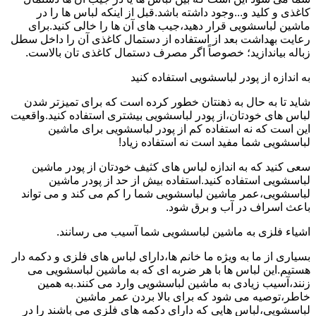
کاغذی و کلید و...وجود داشته باشد.قبل از اینکه لباس ها را در
ماشین لباسشویی قرار دهید،جیب های آن ها را خالی کنید.برای
رعایت بهداشت بعد از استفاده از دستمال کاغذی آن را داخل سطل
زباله بیاندازید؛ خصوصاً اگر مصرف دستمال کاغذی تان بالاست.
به اندازه از پودر لباسشویی استفاده کنید
شاید تا به حال به ذهنتان خطور کرده است که برای تمیزتر شدن
لباس های خودتان،از پودر لباسشویی بیشتری استفاده کنید.واقعیت
این است که نه استفاده کم از پودر لباسشویی برای ماشین
لباسشویی شما مفید است نه استفاده زیاد!
سعی کنید که به اندازه لباس های کثیف خودتان از پودر ماشین
لباسشویی استفاده کنید.استفاده بیش از حد از پودر ماشین
لباسشویی،عمر ماشین لباسشویی شما را کم می کند و می تواند
باعث اسراف در آب و برق شود.
اشیاء فلزی به ماشین لباسشویی شما آسیب می رسانند.
بسیاری از ما به ویژه ما خانم ها،دارای لباس های فلزی و دکمه دار
هستیم.این لباس ها با هر ضربه ای که به ماشین لباسشویی می
زنند،آسیب زیادی به ماشین لباسشویی وارد می کنند.به همین
خاطر،توصیه می شود که برای بالا بردن عمر ماشین
لباسشویی،لباس هایی که دارای دکمه های فلزی می باشند را در