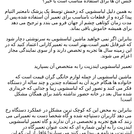
جنس آن ها برای استفاده مناسب است یا خیر؟
به همین دلیل لباسشویی که زخمش توسط یک پزشک نامعتبر التیام
پیدا کرده و از قطعات نامناسب برای تعمیر آن استفاده شده،پس از
مدت زمان کوتاهی چشم از جهان فرو می بندد و ترجیح می دهد
برای همیشه خاموش باقی بماند.
بنابراین اگر نمی خواهید ماشین لباسشویی به سرنوشتی دچار شود
که غیرقابل تغییر است،بهتر است به تعمیرکارانی اعتماد کنید که در
این زمینه سال ها تجربه و تخصص دارند و از سوی نمایندگی مجاز
اعزام می شوند.
تعمیر لباسشویی ایندزیت را به متخصص آن بسپارید
ماشین لباسشویی از جمله لوازم خانگی گران قیمت است که
خانواده ها هنگام خرید آن به استفاده چندین و چند ساله از دستگاه
فکر می کنند و تصور این که لباسشویی زیبا و جذابی که خریداری
شده سال بعد در خانه حضور نداشته باشد برای همگان مشکل
است!
بنابراین به محض این که کوچک ترین مشکل در عملکرد دستگاه رخ
می دهد کاربران دستپاچه شده و گاه شخصاً دست به تعمیراتی می
زنند که هیچ تجربه و تخصصی در آن ندارند و گاه تعمیر لباسشویی
ایندزیت را به اولین شماره ای که تحت عنوان تعمیرگاه در
اینترنت،روزنامه و...پیدا می کنند می سپارند! غافل از این که این