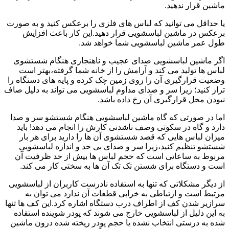
ماشین قرار ندهید.
یا حداقل می توانید که لباس های فلزی را برعکس کنید و به صورت
برعکس در ماشین لباسشویی قرار دهید.این کار باعث افزایش
طول عمر ماشین لباسشویی شما خواهد شد.
اگر ماشین لباسشویی صدای عجیب و ناهنجاری هنگام شستشوی
لباس ها تولید می کند و آرامش را از خانه شما گرفته،بهتر است
وضعیت قرارگیری آن را روی زمین چک کرده و پایه های دستگاه را
تراز کنید؛ زیرا سر و صدای مداوم لباسشویی می تواند به دلیل صاف
نبودن محل قرارگیری آن رخ داده باشد.
اما در صورتی که گاه ماشین لباسشویی هنگام شستشو سر و صدا
دارد و گاه در سکوتی وصف ناشدنی کارش را انجام می دهد! باید
میزان لباس هایی که قصد شستشوی آن ها را دارید برای هر بار
شستشو تنظیم کنید،زیرا سر و صدای بی حد و اندازه لباسشویی
مربوط به ساعاتی است که حجم لباس ها بیش از حد ظرفیت آن
است و دستگاه برای شستن تک تک آن ها به سختی کار می کند.
از دیگر مشکلاتی که تنها به استفاده نادرست کاربران از لباسشویی
مرتبط است و ارتباطی به خرابی قطعات آن ندارد می توان به
سرازیر شدن کف از اطراف درب دستگاه اشاره کرد.این کف ها تنها
به این دلیل از لباسشویی خارج می شوند که پودر شوینده استفاده
شده به درستی انتخاب نشده یا حجم پودر ریخته شده درون ماشین