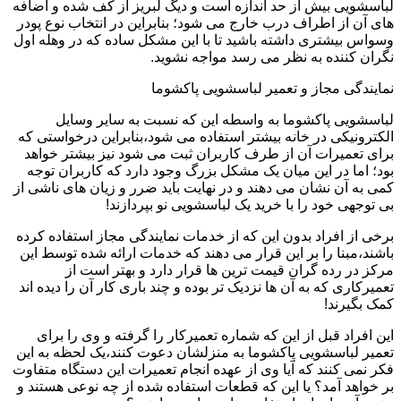
لباسشویی بیش از حد اندازه است و دیگ لبریز از کف شده و اضافه
های آن از اطراف درب خارج می شود؛ بنابراین در انتخاب نوع پودر
وسواس بیشتری داشته باشید تا با این مشکل ساده که در وهله اول
نگران کننده به نظر می رسد مواجه نشوید.
نمایندگی مجاز و تعمیر لباسشویی پاکشوما
لباسشویی پاکشوما به واسطه این که نسبت به سایر وسایل
الکترونیکی در خانه بیشتر استفاده می شود،بنابراین درخواستی که
برای تعمیرات آن از طرف کاربران ثبت می شود نیز بیشتر خواهد
بود؛ اما در این میان یک مشکل بزرگ وجود دارد که کاربران توجه
کمی به آن نشان می دهند و در نهایت باید ضرر و زیان های ناشی از
بی توجهی خود را با خرید یک لباسشویی نو بپردازند!
برخی از افراد بدون این که از خدمات نمایندگی مجاز استفاده کرده
باشند،مبنا را بر این قرار می دهند که خدمات ارائه شده توسط این
مرکز در رده گران قیمت ترین ها قرار دارد و بهتر است از
تعمیرکاری که به آن ها نزدیک تر بوده و چند باری کار آن را دیده اند
کمک بگیرند!
این افراد قبل از این که شماره تعمیرکار را گرفته و وی را برای
تعمیر لباسشویی پاکشوما به منزلشان دعوت کنند،یک لحظه به این
فکر نمی کنند که آیا وی از عهده انجام تعمیرات این دستگاه متفاوت
بر خواهد آمد؟ یا این که قطعات استفاده شده از چه نوعی هستند و