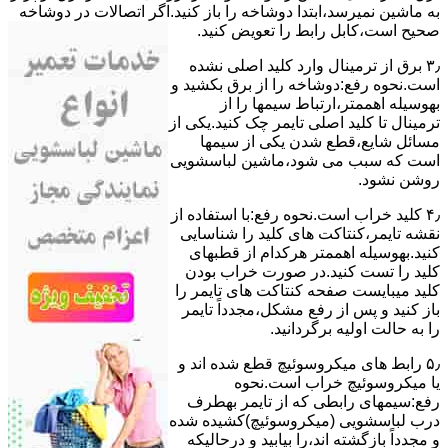
ﺑﻪ ﻣﺎﺷﯿﻦ نمیرسد،اﺑﺘﺪا دوشاخه را باز کنید.اﮔﺮ اﺗﺼﺎﻻت در دوشاخه
ﺻﺤﯿﺢ اﺳﺖ،ﮐﺎﺑﻞ راﺑﻂ را ﺗﻌﻮﯾﺾ کنید.
۳٫ ﺑﺮق از ﺗﺮﻣﯿﻨﺎل وارد ﮐﻠﯿﺪ اﺻﻠﯽ ﻧﺸﺪه
است.نحوه رﻓﻊ:دوشاخه را از ﺑﺮق بکشید و
بهوسیله اهممتر،ارﺗﺒﺎط سیمها را از
ﺗﺮﻣﯿﻨﺎل ﺗﺎ ﮐﻠﯿﺪ اﺻﻠﯽ ﺗﺎﯾﻤﺮ چک کنید.یکی از
مسائل شایع،ﻗﻄﻊ شدن ﯾﮑﯽ از سیمها
است که سبب می شود،ﻣﺎﺷﯿﻦ لباسشویی
روﺷﻦ نشود.
۴٫ ﮐﻠﯿﺪ ﺧﺮاب اﺳﺖ.نحوه رفع:ﺑﺎ اﺳﺘﻔﺎده از
ﻧﻘﺸﻪ ﺗﺎﯾﻤﺮ،ﮐﻨﺘﺎﮐﺖ ﻫﺎی ﮐﻠﯿﺪ را ﺷﻨﺎﺳﺎﯾﯽ
کنید.بهوسیله اهممتر هرکدام از قطبهای
ﮐﻠﯿﺪ را ﺗﺴﺖ ﮐﻨﯿﺪ.در ﺻﻮرت ﺧﺮاب ﺑﻮدن
ﮐﻠﯿﺪ میبایست ﺻﻔﺤﻪ ﮐﻨﺘﺎﮐﺖ ﻫﺎی ﺗﺎﯾﻤﺮ را
باز کنید و ﭘﺲ از رﻓﻊ مشکل،مجدداً ﺗﺎﯾﻤﺮ
را به حالت اوﻟﯿﻪ برگردانید.
۵٫ رابط های ﻣﯿﮑﺮوﺳﻮﺋﯿﭻ ﻗﻄﻊ شده اند و
ﯾﺎ ﻣﯿﮑﺮوﺳﻮﺋﯿﭻ ﺧﺮاب اﺳﺖ.نحوه
رفع:سیمهای راﺑﻄﯽ ﮐﻪ از ﺗﺎﯾﻤﺮ بهطرف
درب لباسشویی (ﻣﯿﮑﺮوﺳﻮﺋﯿﭻ)کشیده شده
و مجدداً بازگشته اند،را ﺑﯿﺎﺑﯿﺪ و درحالیکه