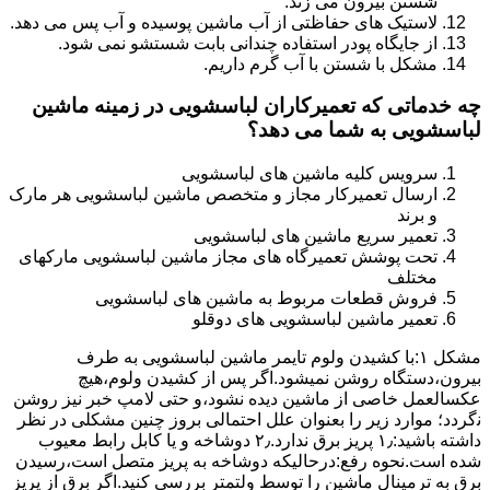
شستن بیرون می زند.
لاستیک های حفاظتی از آب ماشین پوسیده و آب پس می دهد.
از جایگاه پودر استفاده چندانی بابت شستشو نمی شود.
مشکل با شستن با آب گرم داریم.
چه خدماتی که تعمیرکاران لباسشویی در زمینه ماشین
لباسشویی به شما می دهد؟
سرویس کلیه ماشین های لباسشویی
ارسال تعمیرکار مجاز و متخصص ماشین لباسشویی هر مارک
و برند
تعمیر سریع ماشین های لباسشویی
تحت پوشش تعمیرگاه های مجاز ماشین لباسشویی مارکهای
مختلف
فروش قطعات مربوط به ماشین های لباسشویی
تعمیر ماشین لباسشویی های دوقلو
مشکل ۱:ﺑﺎ ﮐﺸﯿﺪن وﻟﻮم ﺗﺎﯾﻤﺮ ماشین لباسشویی به طرف
ﺑﯿﺮون،دستگاه روﺷﻦ نمیشود.اﮔﺮ ﭘﺲ از ﮐﺸﯿﺪن وﻟﻮم،ﻫﯿﭻ
عکسالعمل ﺧﺎﺻﯽ از ﻣﺎﺷﯿﻦ دﯾﺪه نشود،و حتی ﻻﻣﭗ ﺧﺒﺮ ﻧﯿﺰ روﺷﻦ
ﻧگردد؛ موارد زیر را بعنوان ﻋﻠﻞ احتمالی بروز چنین مشکلی در نظر
داشته باشید:۱٫ ﭘﺮﯾﺰ ﺑﺮق ﻧﺪارد.۲٫ دوﺷﺎﺧﻪ و ﯾﺎ ﮐﺎﺑﻞ راﺑﻂ ﻣﻌﯿﻮب
ﺷﺪه است.نحوه رفع:درحالیکه دوﺷﺎﺧﻪ ﺑﻪ ﭘﺮﯾﺰ ﻣﺘﺼﻞ اﺳﺖ،رﺳﯿﺪن
ﺑﺮق ﺑﻪ ﺗﺮﻣﯿﻨﺎل ﻣﺎﺷﯿﻦ را ﺗﻮﺳﻂ ولتمتر بررسی ﮐﻨﯿﺪ.اﮔﺮ ﺑﺮق از ﭘﺮﯾﺰ