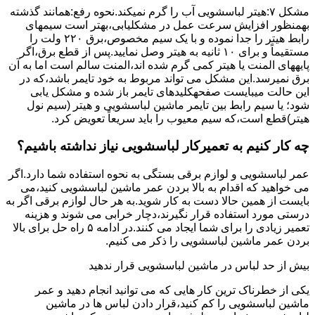
مشکل ۷:ﻫﯿﺘﺮ لباسشویی آب را ﮔﺮم نمیکند.نحوه رﻓﻊ:ﻫﻤﺎﻧﻨﺪ ﮔﺬﺷﺘﻪ
بهمنظور اﻓﺰاﯾﺶ ﺳﺮﻋﺖ ﻋﻤﻞ در مشکلیابی،بهتر است سیمهای
راﺑﻂ ﻫﯿﺘﺮ را ﺟﺪا ﻧﻤﻮده و ﺑﺎ ﯾﮏ ﺳﯿﻢ ﻣﺨﺼﻮص،برق ۲۲۰ ولت را
مستقیماً و برای ۱۰ ﺛﺎﻧﯿﻪ ﺑﻪ ﻫﯿﺘﺮ وصل نمایید.ﭘﺲ از ﻗﻄﻊ ﺑﺮق،اﮔﺮ
پایههای اﻟﻤﻨﺖ یا هیتر کمی ﮔﺮم ﺷﺪه اند،اﻟﻤﻨﺖ ﺳﺎﻟﻢ است اما ﺑﻪ آن
ﺑﺮق نمیرسد.اﯾﻦ ﻣﺸﮑﻞ می تواند مربوط به ﺧﻮد ﺗﺎﯾﻤﺮ باشد،ﮐﻪ در
این حالت میبایست صفحهکلیدهای ﺗﺎﯾﻤﺮ باز شده و مشکل یابی
شود؛ ﯾﺎ ﺳﯿﻢ راﺑﻂ ﺑﯿﻦ ﺗﺎﯾﻤﺮ ماشین لباسشویی و ﻫﯿﺘﺮ (سیم ﻧﻮل
ﻫﯿﺘﺮ)ﻗﻄﻊ اﺳﺖ،ﮐﻪ ﺳﯿﻢ ﻣﻌﯿﻮب را ﺑﺎﯾﺪ سریعاً ﺗﻌﻮﯾﺾ کرد.
چه کار کنیم به تعمیرکار لباسشویی نیاز نداشته باشیم؟
عمر لباسشویی و لوازم برقی بستگی به نحوه استفاده شما دارد.اگر
می خواهید که اقدام به بالا بردن عمر ماشین لباسشویی کنید،می
بایست از همین حالا دست به کار شوید.به هر حال لوازم برقی اگر به
درستی مورد استفاده قرار نگیرند،دچار خرابی می شوند و هزینه
تعمیر زیادی را برای شما ایجاد می کنند.در ادامه ۵ راه حل برای بالا
بردن عمر ماشین لباسشویی را ذکر می کنیم.
بیش از حد لباس در ماشین لباسشویی قرار ندهید
یکی از خطرناک ترین کار هایی که می توانید انجام دهید و عمر
ماشین لباسشویی را کم کنید،قرار دادن لباس ها در ماشین