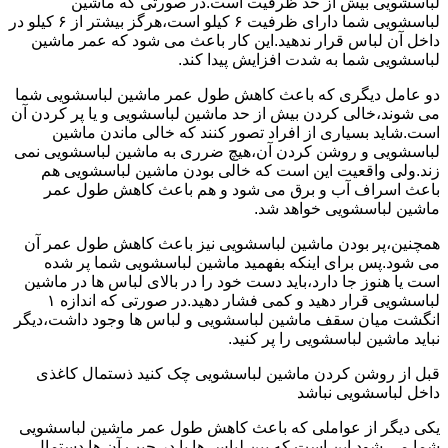
لباسشویی بیش از حد ظرفیت است.در صورتی که ماشین
لباسشویی شما دارای ظرفیت ۶ کیلو است،هرگز بیشتر از ۶ کیلو در
داخل آن لباس قرار ندهید.این کار باعث می شود که عمر ماشین
لباسشویی شما به شدت افزایش پیدا کند.
دو عامل دیگری که باعث کاهش طول عمر ماشین لباسشویی شما
می شوند،خالی کردن بیش از حد ماشین لباسشویی و یا پر کردن آن
است.شاید بسیاری از افراد تصور کنند که خالی ماندن ماشین
لباسشویی و روشن کردن آن،هیچ ضرری به ماشین لباسشویی نمی
زند.ولی واقعیت این است که خالی بودن ماشین لباسشویی هم
باعث اسراف آب و برق می شود و هم باعث کاهش طول عمر
ماشین لباسشویی خواهد شد.
همچنین،پر بودن ماشین لباسشویی نیز باعث کاهش طول عمر آن
می شود.پس برای اینکه بفهمید ماشین لباسشویی شما پر شده
است یا هنوز جا دارد،باید دست خود را در بالای لباس ها در ماشین
لباسشویی قرار دهید و کمی فشار دهید.در صورتی که اندازه ۱
انگشت میان سقف ماشین لباسشویی و لباس ها وجود داشت،دیگر
نباید ماشین لباسشویی را پر کنید.
قبل از روشن کردن ماشین لباسشویی چک کنید ذستمال کاغذی
داخل لباسشویی نباشد
یکی دیگر از عواملی که باعث کاهش طول عمر ماشین لباسشویی
شما می شود این است که بین لباس ها یا در جیب آن ها دستمال