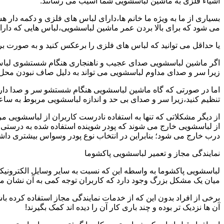
اشیاء فلزی به ماشین لباسشویی شما آسیب می رسانند.
بسیاری از ما به ویژه ما خانم ها،دارای لباس های فلزی و دکمه دار 
می شود که برای بالا بردن عمر ماشین لباسشویی،لباس هایی که دارای
یا حداقل می توانید که لباس های فلزی را برعکس کنید و به صورت 
اگر ماشین لباسشویی صدای عجیب و ناهنجاری هنگام شستشوی لباس ها 
زیرا سر و صدای مداوم لباسشویی می تواند به دلیل صاف نبودن محل 
اما در صورتی که گاه ماشین لباسشویی هنگام شستشو سر و صدا دارد
تنظیم کنید،زیرا سر و صدای بی حد و اندازه لباسشویی مربوط به س
از دیگر مشکلاتی که تنها به استفاده نادرست کاربران از لباسشویی م
از لباسشویی خارج می شوند که پودر شوینده استفاده شده به درستی 
درب خارج می شود؛ بنابراین در انتخاب نوع پودر وسواس بیشتری داشته
نمایندگی مجاز و تعمیر لباسشویی پاکشوما
لباسشویی پاکشوما به واسطه این که نسبت به سایر وسایل الکترونیکی 
میان یک مشکل بزرگ وجود دارد که کاربران توجه کمی به آن نشان می ده
برخی از افراد بدون این که از خدمات نمایندگی مجاز استفاده کرده باش
آن ها نزدیک تر بوده و چند باری کار آن را دیده اند کمک بگیرند!