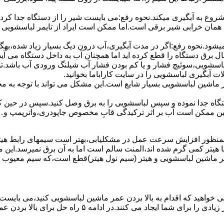
 ﺷﺮوع ﺑﻪ آﺑﮕﯿﺮی میکند.نحوه رﻓﻊ:می بایست ﺷﯿﺮ را از دستگاه جدا کر
 همان خرابی شیر برقی است.اما ممکن است ایراد از تایمر لباسشویی 
ﻊ نمیشود.نحوه رﻓﻊ:اﮔﺮ در ﻣﺪت آﺑﮕﯿﺮی،آب درون دﯾﮓ ﺑﺴﯿﺎر زﯾﺎد ﺷﺪه،بهگ
ق دستگاه را قطع کرده اید اما همچنان آب به داخل دستگاه می آید،
باسشویی،سوئیچ فشار و یا کم بودن فشار آب شیلنگ ورودی آب باشد.
 آبگیری لباسشویی را در سایت کاراباما بخوانید.
 از ماشین لباسشویی بسیار شایع است.این مشکل می تواند با توجه به 
تگاه ﺟﺪا ﻧﻤﻮده و ﺳﭙﺲ لباسشویی را ﺑﻪ ﺑﺮق وصل ﮐﻨﯿﺪ.سپس در حین ک
 ﻣﻤﮑﻦ اﺳﺖ آب بر اثر ﺗﺮﮐﯿﺪﮔﯽ قابِ ﻣﺨﺼﻮص ﺟﺎﭘﻮدری،واترپمپ و…جم
اﻟﻤﻨﺖ یا هیتر کمی ﮔﺮم ﺷﺪه اند،اﻟﻤﻨﺖ ﺳﺎﻟﻢ است اما ﺑﻪ آن ﺑﺮق نمیرسد.ا
ﻤﺮ ماشین لباسشویی و ﻫﯿﺘﺮ (سیم ﻧﻮل ﻫﯿﺘﺮ)ﻗﻄﻊ اﺳﺖ،ﮐﻪ ﺳﯿﻢ ﻣﻌﯿﻮب را 
 خواهید که اقدام به بالا بردن عمر ماشین لباسشویی کنید،می بایست ا
امه ۵ راه حل برای بالا بردن عمر ماشین لباسشویی را ذکر می کنیم.