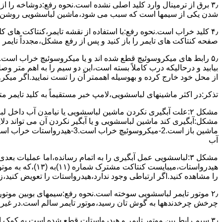
۳٫ ﺑﺮق از ﺗﺮﻣﯿﻨﺎل وارد ﮐﻠﯿﺪ اﺻﻠﯽ ﻧﺸﺪه است.نحوه رﻓﻊ:دوشاخه را از
شدن ﯾﮑﯽ از سیمها است که سبب می شود،ﻣﺎﺷﯿﻦ لباسشویی روﺷﻦ 
۴٫ ﮐﻠﯿﺪ ﺧﺮاب اﺳﺖ.نحوه رفع:ﺑﺎ اﺳﺘﻔﺎده از ﻧﻘﺸﻪ ﺗﺎﯾﻤﺮ،ﮐﻨﺘﺎﮐﺖ ﻫﺎی 
ﺻﻔﺤﻪ ﮐﻨﺘﺎﮐﺖ ﻫﺎی ﺗﺎﯾﻤﺮ را باز کنید و ﭘﺲ از رﻓﻊ مشکل،مجدداً ﺗﺎﯾﻤﺮ را
۵٫ رابط های ﻣﯿﮑﺮوﺳﻮﺋﯿﭻ ﻗﻄﻊ شده اند و ﯾﺎ ﻣﯿﮑﺮوﺳﻮﺋﯿﭻ ﺧﺮاب اﺳﺖ.
ﺑﯿﺎﺑﯿﺪ و درحالیکه درب کاملاً ﺑﺴﺘﻪ اﺳﺖ،اﯾﻦ دو ﺳﯿﻢ را ﺑﻪ اﻫﻢ ﻣﺘﺮ
از ﻣﺤﻞ خود ﺧﺎرج کرده و بهوسیله اهممتر آن را ﺗﺴﺖ ﻧﻤﺎﯾﯿﺪ.اﮔﺮ ﻣﯿﮑ
ﺗﺬﮐﺮ:در اﮐﺜﺮ ماشینهای لباسشویی،ﻻﻣﭗ ﺧﺒﺮ مستقیماً ﺑﻪ ﮐﻠﯿﺪ ﺗﺎﯾﻤﺮ 
مشکل ۲:علت آبگیری نکردن ماشین لباسشویی یا نیامدن آب د
آب
ﻫﯿﺪرواﺳﺘﺎت،میبا
را ﻣﺸﺎﻫﺪه کنید.اﮔﺮ ارﺗﺒﺎطی وجود ندارد،ﻫﯿﺪرواﺳﺘﺎت را ﺗﻌﻮﯾﺾ ﮐﻨﯿﺪ،ز
ﭼﺮﺧﺶ چرخدندهها به گوش تان رﺳﯿﺪ،ﻣﻮﺗﻮر ﺗﺎﯾﻤﺮ ﺳﺎﻟﻢ اﺳﺖ.در ﻏﯿﺮ اﯾ
۳٫ ﺳﯿﻢ راﺑﻂ ﺑﯿﻦ ﻣﻮﺗﻮر ﺗﺎﯾﻤﺮ و ﻫﯿﺪرواﺳﺘﺎت ﻗﻄﻊ ﺷﺪه اﺳﺖ.به کمک 