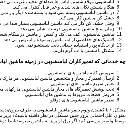
لباسشویی موقع شستن لباس ها صداهای عجیب غریب می دهد
هنگام شستن تکان های شدید و غیر قابل کنترل می کند.
در ماشین لباسشویی بسته نمی شود یا بسته شده دیگر باز نمی 
خشک کن ماشین کار نمی کند.
وقتی خشک کن کار می کند ماشین لباسشویی بسیار صدا می ده
زمان سنج ماشین لباسشویی درست نشان نمی دهد.
ماشین لباسشویی کف می کند و کفش از ماشین در هنگام شستن
لاستیک های حفاظتی از آب ماشین پوسیده و آب پس می دهد.
از جایگاه پودر استفاده چندانی بابت شستشو نمی شود.
مشکل با شستن با آب گرم داریم.
چه خدماتی که تعمیرکاران لباسشویی در زمینه ماشین لب
سرویس کلیه ماشین های لباسشویی
ارسال تعمیرکار مجاز و متخصص ماشین لباسشویی هر مارک و 
تعمیر سریع ماشین های لباسشویی
تحت پوشش تعمیرگاه های مجاز ماشین لباسشویی مارکهای م
فروش قطعات مربوط به ماشین های لباسشویی
تعمیر ماشین لباسشویی های دوقلو
مشکل ۱:ﺑﺎ ﮐﺸﯿﺪن وﻟﻮم ﺗﺎﯾﻤﺮ ماشین لباسشویی به طرف ﺑﯿﺮون
ﺗﻮﺳﻂ ولتمتر بررسی ﮐﻨﯿﺪ.اﮔﺮ ﺑﺮق از ﭘﺮﯾﺰ ﺑﻪ ﻣﺎﺷﯿﻦ نمیرسد،اﺑﺘﺪا دو