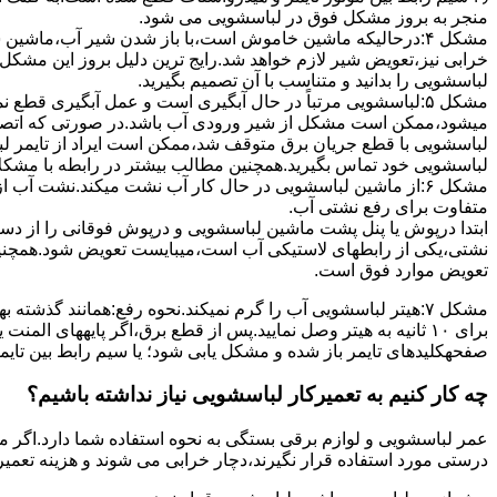
ﻣﻨﺠﺮ ﺑﻪ ﺑﺮوز مشکل ﻓﻮق در لباسشویی می شود.
مشکل ۴:درحالیکه ﻣﺎﺷﯿﻦ ﺧﺎﻣﻮش اﺳﺖ،ﺑﺎ ﺑﺎز ﺷﺪن ﺷﯿﺮ آب،ﻣﺎﺷﯿﻦ
خرابی نیز،تعویض شیر لازم خواهد شد.رایج ترین دلیل بروز این مشکل
لباسشویی را بدانید و متناسب با آن تصمیم بگیرید.
مشکل ۵:لباسشویی مرتباً در ﺣﺎل آﺑﮕﯿﺮی اﺳﺖ و ﻋﻤﻞ آﺑﮕﯿﺮی ﻗﻄ
میشود،ممکن است مشکل از شیر ورودی آب باشد.در صورتی که اتصال بر
لباسشویی با قطع جریان برق متوقف شد،ممکن است ایراد از تایمر ل
لباسشویی خود تماس بگیرید.همچنین مطالب بیشتر در رابطه با مشکلات
مشکل ۶:از ﻣﺎﺷﯿﻦ لباسشویی در ﺣﺎل ﮐﺎر آب ﻧﺸﺖ میکند.نشت آب
متفاوت برای رفع نشتی آب.
ابتدا درپوش یا پنل ﭘﺸﺖ ﻣﺎﺷﯿﻦ لباسشویی و درپوش ﻓﻮﻗﺎﻧﯽ را از دس
نشتی،ﯾﮑﯽ از رابطهای ﻻﺳﺘﯿﮑﯽ آب اﺳﺖ،میبایست ﺗﻌﻮﯾﺾ شود.همچنین
ﺗﻌﻮﯾﺾ ﻣﻮارد ﻓﻮق اﺳﺖ.
برای ۱۰ ﺛﺎﻧﯿﻪ ﺑﻪ ﻫﯿﺘﺮ وصل نمایید.ﭘﺲ از ﻗﻄﻊ ﺑﺮق،اﮔﺮ پایههای 
صفحهکلیدهای ﺗﺎﯾﻤﺮ باز شده و مشکل یابی شود؛ ﯾﺎ ﺳﯿﻢ راﺑﻂ ﺑﯿﻦ ﺗﺎﯾ
چه کار کنیم به تعمیرکار لباسشویی نیاز نداشته باشیم؟
عمر لباسشویی و لوازم برقی بستگی به نحوه استفاده شما دارد.اگر می
درستی مورد استفاده قرار نگیرند،دچار خرابی می شوند و هزینه تعمیر زیادی را برای شما ایجاد می کنند.در اد