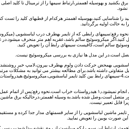
 ﺑﺮق بکشید و بهوسیله اهممتر،ارﺗﺒﺎط سیمها را از ﺗﺮﻣﯿﻨﺎل ﺗﺎ ﮐﻠﯿﺪ اﺻﻠ
نشود.
ﮐﻠﯿﺪ را ﺷﻨﺎﺳﺎﯾﯽ کنید.بهوسیله اهممتر هرکدام از قطبهای ﮐﻠﯿﺪ را ﺗﺴﺖ
 به حالت اوﻟﯿﻪ برگردانید.
نحوه رفع:سیمهای راﺑﻄﯽ ﮐﻪ از ﺗﺎﯾﻤﺮ بهطرف درب لباسشویی (ﻣﯿﮑﺮوﺳﻮﺋ
 وصل کنید.اﮔﺮ ﻣﯿﮑﺮوﺳﻮﺋﯿﭻ ﺳﺎﻟﻢ ﺑﺎﺷﺪ،ﻋﻘﺮﺑﻪ اهم متر ﻣﻨﺤﺮف میشود.د
ﺮوﺳﻮﺋﯿﭻ ﺳﺎﻟﻢ اﺳﺖ،ﮐﺎﻓﯿﺴﺖ سیمهای راﺑﻄ آن را ﺗﻌﻮﯾﺾ کنید.
ﻣﺘﺼﻞ اﺳﺖ.در اﯾﻦ مدل ها ﻧﯿﺎزی ﺑﻪ بررسی ﻣﯿﮑﺮوﺳﻮﺋﯿﭻ نیست.
اخل لباسشویی بهمحض ﺣﺮﮐﺖ دادن وﻟﻮم بهطرف ﺑﯿﺮون،ﻻﻣﭗ ﺧﺒﺮ روشنشده 
مشکل ۳:لباسشویی ﻋﻤﻞ آﺑﮕﯿﺮی را ﺑﻪ اﺗﻤﺎم رﺳﺎﻧﺪه،اﻣﺎ ﻋﻤﻠﯿﺎت ﺑﻌﺪی اﻧﺠﺎم نمیشود.۱٫ ﻫﯿﺪرواﺳﺘﺎت ﺧﺮاب 
یست ﮐﻨﺘﺎﮐﺖ ﻣﺸﺘﺮک شماره (۱۱)به (۱۳)،ﮐﻪ ﺑﻪ ﻣﻮﺗﻮر ﻣﺘﺼﻞ اﺳﺖ،وﺻﻞ ﺷﺪه ﺑﺎﺷﺪ.ﺑه وسیله اهممتر،درحا
ﯾﺮا قابل ﺗﻌﻤﯿﺮ نیست.
ﻦ ﺻﻮرت ﺑﻮﺑﯿﻦ را ﺗﻌﻮﯾﺾ ﻧﻤﺎﯾﯿﺪ.
اهممتر ارﺗﺒﺎط اﯾﻦ ﺳﯿﻢ را،ﮐﻪ میبایست از روی ﻧﻘﺸﻪ ﭘﯿﺪا ﺷﻮد،بررسی 