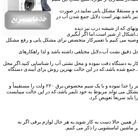
ده و مستقلا مشکل یابی نمایید.در صورت
نیز باشد.بهتر است دلایل جمع شدن آب در
ونهای ﮐﻪ از ﺷﯿﺸﻪ درب ﻧﯿﺰ دﯾﺪه
اشکال از شیر است.اما اگر آبگیری
توصیه می کنیم با تعمیرکار متخصص برای مشکل یابی و رفع مشکل
محل دقیق نشت آب،دلایل مختلفی داشته باشد و لذا راهکارهای
ار به دستگاه دقت نموده و ﻣﺤﻞ نشتی آب را ﺷﻨﺎﺳﺎﯾﯽ کنید.اﮔﺮ ﻣﺤﻞ
ع شده ﺑﺎﺷﺪ،ﮐﻪ در این حالت بهترین روش برای آببندی دستگاه
مشکل ۷:ﻫﯿﺘﺮ لباسشویی آب را ﮔﺮم نمیکند.نحوه رﻓﻊ:ﻫﻤﺎﻧﻨﺪ ﮔﺬﺷﺘﻪ بهمنظور اﻓﺰاﯾﺶ ﺳﺮﻋﺖ ﻋﻤﻞ در مشکلیابی،بهتر است سیمهای راﺑﻂ ﻫﯿﺘﺮ را ﺟﺪا ﻧﻤﻮده و ﺑﺎ ﯾﮏ ﺳﯿﻢ ﻣﺨﺼﻮص،برق ۲۲۰ ولت را مستقیماً و
ﯾﻦ ﻣﺸﮑﻞ می تواند مربوط به ﺧﻮد ﺗﺎﯾﻤﺮ باشد،ﮐﻪ در این حالت میبایست
ﺑﺎﯾﺪ سریعاً ﺗﻌﻮﯾﺾ کرد.
ز همین حالا دست به کار شوید.به هر حال لوازم برقی اگر به