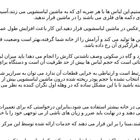
هستیم.این لباس ها با هر ضربه ای که به ماشین لباسشویی می زنند،آس
 دکمه های فلزی می باشند را در ماشین قرار ندهید.
برعکس در ماشین لباسشویی قرار دهید.این کار باعث افزایش طول عم
تولید می کند و آرامش را از خانه شما گرفته،بهتر است وضعیت قرارگ
قرارگیری آن رخ داده باشد.
 و گاه در سکوتی وصف ناشدنی کارش را انجام می دهد! باید میزان ل
اعاتی است که حجم لباس ها بیش از حد ظرفیت آن است و دستگاه برای
رتبط است و ارتباطی به خرابی قطعات آن ندارد می توان به سرازیر شد
انتخاب نشده یا حجم پودر ریخته شده درون ماشین لباسشویی بیش از ح
 باشید تا با این مشکل ساده که در وهله اول نگران کننده به نظر می
در خانه بیشتر استفاده می شود،بنابراین درخواستی که برای تعمیرات 
ند و در نهایت باید ضرر و زیان های ناشی از بی توجهی خود را با خری
ند،مبنا را بر این قرار می دهند که خدمات ارائه شده توسط این مرکز د