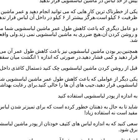
بیش از حد لباس در ماشین لباسشویی قرار ندهید
یکی از خطرناک ترین کار هایی که می توانید انجام دهید و عمر ماش
ظرفیت ۶ کیلو است،هرگز بیشتر از ۶ کیلو در داخل آن لباس قرار ندهید.این کار باعث می شود که عمر ماشین لباسشویی شما به شدت افزایش پیدا کند.
دو عامل دیگری که باعث کاهش طول عمر ماشین لباسشویی شما می شو
و روشن کردن آن،هیچ ضرری به ماشین لباسشویی نمی زند.ولی واق
شد.
همچنین،پر بودن ماشین لباسشویی نیز باعث کاهش طول عمر آن می شود
قرار دهید و کمی فشار دهید.در صورتی که اندازه ۱ انگشت میان سقف ماشین لباسشویی و لباس ها وجود داشت،دیگر نباید ماشین لباسشویی را پر کنید.
قبل از روشن کردن ماشین لباسشویی چک کنید ذستمال کاغذی داخل 
یکی دیگر از عواملی که باعث کاهش طول عمر ماشین لباسشویی شما می 
لباسشویی قرار دهید،جیب های آن ها را خالی کنید.برای رعایت بهداش
به اندازه از پودر لباسشویی استفاده کنید
شاید تا به حال به ذهنتان خطور کرده است که برای تمیزتر شدن لباس
مفید است نه استفاده زیاد!
سعی کنید که به اندازه لباس های کثیف خودتان از پودر ماشین لباسش
برق شود.