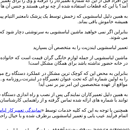
این افراد قبل از این که شماره تعمیرکار را گرفته و وی را برای تعم
آمد؟ یا این که قطعات استفاده شده از چه نوعی هستند و جنس آن ها
به همین دلیل لباسشویی که زخمش توسط یک پزشک نامعتبر التیام پید
همیشه خاموش باقی بماند.
بنابراین اگر نمی خواهید ماشین لباسشویی به سرنوشتی دچار شود که غ
می شوند.
تعمیر لباسشویی ایندزیت را به متخصص آن بسپارید
ماشین لباسشویی از جمله لوازم خانگی گران قیمت است که خانواده ها
در خانه حضور نداشته باشد برای همگان مشکل است!
بنابراین به محض این که کوچک ترین مشکل در عملکرد دستگاه رخ می د
را به اولین شماره ای که تحت عنوان تعمیرگاه در اینترنت،روزنامه و.
مواقع از عهده متخصصین این امر نیز بر نمی آید!
به همین دلیل تعمیرکاران نمایندگی پس از نصب و راه اندازی دستگاه 
توانند با شماره های ارائه شده تماس گرفته و از راهنمایی کارشناسان 
همچنین با توجه به این که کلیه خدمات توسط «
نمایندگی تعمیرکار لبا
اتمام فرآیند عیب یابی و تعمیر لباسشویی برطرف شده و با خیال راحت 