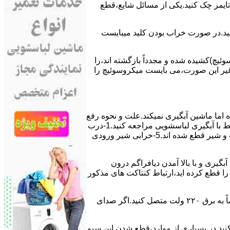
ﯽ ﺗﺎﯾﻤﺮ چک کنید.یکی از مسائل شایع،ﻗﻄﻊ
 ﮐﻨﯿﺪ.در ﺻﻮرت ﺧﺮاب ﺑﻮدن ﮐﻠﯿﺪ میبایست
ﯿﭻ)کشیده شده و مجدداً بازگشته اند،را
ر ﻏﯿﺮ اﯾﻦ ﺻﻮرت،می بایست ﻣﯿﮑﺮوﺳﻮﺋﯿﭻ را
اﻣﺎ ﻣﺎﺷﯿﻦ آﺑﮕﯿﺮی نمیکند.ﻋﻠﺖ و نحوه رﻓﻊ
مشکل:آبگیری کند ماشین لباسشویی و یا آبگیر نکردن آن می تواند دلایل متفاوتی داشته باشد.برای مطالعه بیشتر می توانید به مشکلات مرتبط با آبگیری لباسشویی مراجعه کنید.1-درب
ﻣﺎﺷﯿﻦ ﺑﺎز اﺳﺖ.2-ﻣﯿﮑﺮوﺳﻮﺋﯿﭻ ﺧﺮاب اﺳﺖ.3-ﻫﯿﺪرواﺳﺘﺎت ﺧﺮاب اﺳﺖ.4-سیمهای راﺑﻂ ﺑﯿﻦ ﮐﻠﯿﺪ ﺗﺎﯾﻤﺮ لباسشویی،ﻣﯿﮑﺮوﺳﻮﺋﯿﭻ،ﻫﯿﺪرواﺳﺘﺎت و ﺷﯿﺮ ﻗﻄﻊ ﺷﺪه اند.5-خرابی شیر ورودی
اﺳﺖ.نحوه رﻓﻊ:ﭘﺲ از اﺗﻤﺎم عمل آﺑﮕﯿﺮی و ﺑﺎ ﺑﺎﻻ آﻣﺪن دﯾﺎﻓﺮاﮔﻢ درون
لیکه ﺑﺮق ﻣﺎﺷﯿﻦ را ﻗﻄﻊ کرده اید،ارﺗﺒﺎط ﮐﻨﺘﺎﮐﺖ ﻫﺎی ﻣﺬﮐﻮر
۲٫ ﻣﻮﺗﻮر ﺗﺎﯾﻤﺮ لباسشویی ﺳﻮﺧﺘﻪ اﺳﺖ.نحوه رﻓﻊ:سیمهای ﺑﻮﺑﯿﻦ ﻣﻮﺗﻮر ﺗﺎﯾﻤﺮ ماشین لباسشویی را از ﺳﺎﯾﺮ قسمتهای ﻣﺪار ﺟﺪا کرده و مستقیماً ﺑﻪ برق ۲۲۰ وﻟﺖ ﻣﺘﺼﻞ کنید.اﮔﺮ ﺻﺪای
ﮐﻨﯿﺪ.در ﺑﺴﯿﺎری از موارد،ﻗﻄﻊ ﺷﺪن اﯾﻦ ﺳﯿﻢ