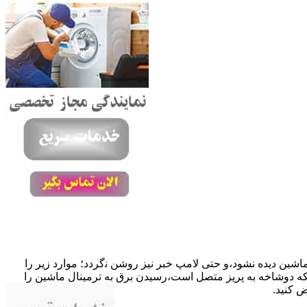
ﺎﺷﯿﻦ دﯾﺪه نشود،و حتی ﻻﻣﭗ ﺧﺒﺮ ﻧﯿﺰ روﺷﻦ ﻧگردد؛ موارد زیر را
ﮐﺎﺑﻞ راﺑﻂ ﻣﻌﯿﻮب ﺷﺪه است.نحوه رفع:درحالیکه دوﺷﺎﺧﻪ ﺑﻪ ﭘﺮﯾﺰ ﻣﺘﺼﻞ اﺳﺖ،رﺳﯿﺪن ﺑﺮق ﺑﻪ ﺗﺮﻣﯿﻨﺎل ﻣﺎﺷﯿﻦ را
ﺾ کنید.