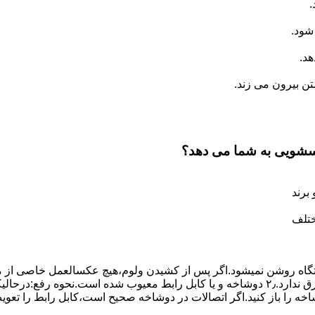
.
شود.
د.
 بیرون می زند.
اسشویی به شما می دهد؟
برند
ختلف
،دستگاه روﺷﻦ نمیشود.اﮔﺮ ﭘﺲ از ﮐﺸﯿﺪن وﻟﻮم،ﻫﯿﭻ عکسالعمل ﺧﺎﺻﯽ از ﻣ
بعنوان ﻋﻠﻞ احتمالی بروز چنین مشکلی در نظر داشته باشید:۱٫ ﭘﺮﯾﺰ ﺑﺮق ﻧﺪارد.۲٫ دوﺷﺎﺧﻪ و ﯾﺎ 
شاخه را باز کنید.اﮔﺮ اﺗﺼﺎﻻت در دوشاخه ﺻﺤﯿﺢ اﺳﺖ،ﮐﺎﺑﻞ راﺑﻂ را ﺗﻌﻮﯾ