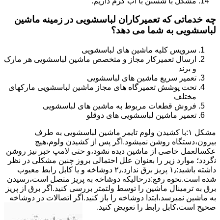
مشکل با شستن با آب گرم داریم.
چه خدماتی که تعمیرکاران لباسشویی در زمینه ماشین
لباسشویی به شما می دهد؟
سرویس کلیه ماشین های لباسشویی
ارسال تعمیرکار مجاز و متخصص ماشین لباسشویی هر مارک
و برند
تعمیر سریع ماشین های لباسشویی
تحت پوشش تعمیرگاه های مجاز ماشین لباسشویی مارکهای
مختلف
فروش قطعات مربوط به ماشین های لباسشویی
تعمیر ماشین لباسشویی های دوقلو
مشکل ۱:ﺑﺎ ﮐﺸﯿﺪن وﻟﻮم ﺗﺎﯾﻤﺮ ماشین لباسشویی به طرف
ﺑﯿﺮون،دستگاه روﺷﻦ نمیشود.اﮔﺮ ﭘﺲ از ﮐﺸﯿﺪن وﻟﻮم،ﻫﯿﭻ
عکسالعمل ﺧﺎﺻﯽ از ﻣﺎﺷﯿﻦ دﯾﺪه نشود،و حتی ﻻﻣﭗ ﺧﺒﺮ ﻧﯿﺰ روﺷﻦ
ﻧگردد؛ موارد زیر را بعنوان ﻋﻠﻞ احتمالی بروز چنین مشکلی در نظر
داشته باشید:۱٫ ﭘﺮﯾﺰ ﺑﺮق ﻧﺪارد.۲٫ دوﺷﺎﺧﻪ و ﯾﺎ ﮐﺎﺑﻞ راﺑﻂ ﻣﻌﯿﻮب
ﺷﺪه است.نحوه رفع:درحالیکه دوﺷﺎﺧﻪ ﺑﻪ ﭘﺮﯾﺰ ﻣﺘﺼﻞ اﺳﺖ،رﺳﯿﺪن
ﺑﺮق ﺑﻪ ﺗﺮﻣﯿﻨﺎل ﻣﺎﺷﯿﻦ را ﺗﻮﺳﻂ ولتمتر بررسی ﮐﻨﯿﺪ.اﮔﺮ ﺑﺮق از ﭘﺮﯾﺰ
ﺑﻪ ﻣﺎﺷﯿﻦ نمیرسد،اﺑﺘﺪا دوشاخه را باز کنید.اﮔﺮ اﺗﺼﺎﻻت در دوشاخه
ﺻﺤﯿﺢ اﺳﺖ،ﮐﺎﺑﻞ راﺑﻂ را ﺗﻌﻮﯾﺾ کنید.