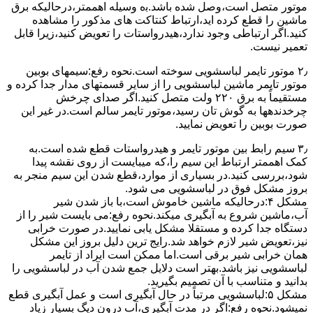
ﻣﻮﺗﻮر ﻣﺘﺼﻞ اﺳﺖ،وﺻﻞ ﺷﺪه ﺑﺎﺷﺪ.ﺑه وسیله اهممتر،درحالیکه ﺑﺮق
ﻣﺎﺷﯿﻦ را ﻗﻄﻊ کرده اید،ارﺗﺒﺎط ﮐﻨﺘﺎﮐﺖ ﻫﺎی ﻣﺬﮐﻮر را ﻣﺸﺎﻫﺪه
کنید.اﮔﺮ ارﺗﺒﺎطی وجود ندارد،ﻫﯿﺪرواﺳﺘﺎت را ﺗﻌﻮﯾﺾ ﮐﻨﯿﺪ،زﯾﺮا قابل
ﺗﻌﻤﯿﺮ نیست.
۲٫ ﻣﻮﺗﻮر ﺗﺎﯾﻤﺮ لباسشویی ﺳﻮﺧﺘﻪ اﺳﺖ.نحوه رﻓﻊ:سیمهای ﺑﻮﺑﯿﻦ
ﻣﻮﺗﻮر ﺗﺎﯾﻤﺮ ماشین لباسشویی را از ﺳﺎﯾﺮ قسمتهای ﻣﺪار ﺟﺪا کرده و
مستقیماً ﺑﻪ برق ۲۲۰ وﻟﺖ ﻣﺘﺼﻞ کنید.اﮔﺮ ﺻﺪای ﭼﺮﺧﺶ
چرخدندهها به گوش تان رﺳﯿﺪ،ﻣﻮﺗﻮر ﺗﺎﯾﻤﺮ ﺳﺎﻟﻢ اﺳﺖ.در ﻏﯿﺮ اﯾﻦ
ﺻﻮرت ﺑﻮﺑﯿﻦ را ﺗﻌﻮﯾﺾ ﻧﻤﺎﯾﯿﺪ.
۳٫ ﺳﯿﻢ راﺑﻂ ﺑﯿﻦ ﻣﻮﺗﻮر ﺗﺎﯾﻤﺮ و ﻫﯿﺪرواﺳﺘﺎت ﻗﻄﻊ ﺷﺪه اﺳﺖ.به
کمک اهممتر ارﺗﺒﺎط اﯾﻦ ﺳﯿﻢ را،ﮐﻪ میبایست از روی ﻧﻘﺸﻪ ﭘﯿﺪا
ﺷﻮد،بررسی ﮐﻨﯿﺪ.در ﺑﺴﯿﺎری از موارد،ﻗﻄﻊ ﺷﺪن اﯾﻦ ﺳﯿﻢ ﻣﻨﺠﺮ ﺑﻪ
ﺑﺮوز مشکل ﻓﻮق در لباسشویی می شود.
مشکل ۴:درحالیکه ﻣﺎﺷﯿﻦ ﺧﺎﻣﻮش اﺳﺖ،ﺑﺎ ﺑﺎز ﺷﺪن ﺷﯿﺮ
آب،ﻣﺎﺷﯿﻦ ﺷﺮوع ﺑﻪ آﺑﮕﯿﺮی میکند.نحوه رﻓﻊ:می بایست ﺷﯿﺮ را از
دستگاه جدا کرده و مستقلا مشکل یابی نمایید.در صورت خرابی
نیز،تعویض شیر لازم خواهد شد.رایج ترین دلیل بروز این مشکل
همان خرابی شیر برقی است.اما ممکن است ایراد از تایمر
لباسشویی نیز باشد.بهتر است دلایل جمع شدن آب در لباسشویی را
بدانید و متناسب با آن تصمیم بگیرید.
مشکل ۵:لباسشویی مرتباً در ﺣﺎل آﺑﮕﯿﺮی اﺳﺖ و ﻋﻤﻞ آﺑﮕﯿﺮی ﻗﻄﻊ
نمیشود.نحوه رﻓﻊ:اﮔﺮ در ﻣﺪت آﺑﮕﯿﺮی،آب درون دﯾﮓ ﺑﺴﯿﺎر زﯾﺎد