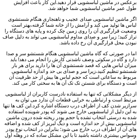
برعکس در ماشین لباسشویی قرار دهید.این کار باعث افزایش
طول عمر ماشین لباسشویی شما خواهد شد.
اگر ماشین لباسشویی صدای عجیب و ناهنجاری هنگام شستشوی
لباس ها تولید می کند و آرامش را از خانه شما گرفته،بهتر است
وضعیت قرارگیری آن را روی زمین چک کرده و پایه های دستگاه را
تراز کنید؛ زیرا سر و صدای مداوم لباسشویی می تواند به دلیل صاف
نبودن محل قرارگیری آن رخ داده باشد.
اما در صورتی که گاه ماشین لباسشویی هنگام شستشو سر و صدا
دارد و گاه در سکوتی وصف ناشدنی کارش را انجام می دهد! باید
میزان لباس هایی که قصد شستشوی آن ها را دارید برای هر بار
شستشو تنظیم کنید،زیرا سر و صدای بی حد و اندازه لباسشویی
مربوط به ساعاتی است که حجم لباس ها بیش از حد ظرفیت آن
است و دستگاه برای شستن تک تک آن ها به سختی کار می کند.
از دیگر مشکلاتی که تنها به استفاده نادرست کاربران از لباسشویی
مرتبط است و ارتباطی به خرابی قطعات آن ندارد می توان به
سرازیر شدن کف از اطراف درب دستگاه اشاره کرد.این کف ها تنها
به این دلیل از لباسشویی خارج می شوند که پودر شوینده استفاده
شده به درستی انتخاب نشده یا حجم پودر ریخته شده درون ماشین
لباسشویی بیش از حد اندازه است و دیگ لبریز از کف شده و اضافه
های آن از اطراف درب خارج می شود؛ بنابراین در انتخاب نوع پودر
وسواس بیشتری داشته باشید تا با این مشکل ساده که در وهله اول