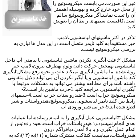
ﻏﯿﺮ اﯾﻦ ﺻﻮرت،می بایست ﻣﯿﮑﺮوﺳﻮﺋﯿﭻ را
از ﻣﺤﻞ خود ﺧﺎرج کرده و بهوسیله اهممتر
آن را ﺗﺴﺖ ﻧﻤﺎﯾﯿﺪ.اﮔﺮ ﻣﯿﮑﺮوﺳﻮﺋﯿﭻ ﺳﺎﻟﻢ
اﺳﺖ،ﮐﺎﻓﯿﺴﺖ سیمهای راﺑﻄ آن را ﺗﻌﻮﯾﺾ
کنید.
ﺗﺬﮐﺮ:در اﮐﺜﺮ ماشینهای لباسشویی،ﻻﻣﭗ
ﺧﺒﺮ مستقیماً ﺑﻪ ﮐﻠﯿﺪ ﺗﺎﯾﻤﺮ ﻣﺘﺼﻞ اﺳﺖ.در اﯾﻦ مدل ها ﻧﯿﺎزی ﺑﻪ
بررسی ﻣﯿﮑﺮوﺳﻮﺋﯿﭻ نیست.
مشکل ۲:علت آبگیری نکردن ماشین لباسشویی یا نیامدن آب داخل
لباسشویی بهمحض ﺣﺮﮐﺖ دادن وﻟﻮم بهطرف ﺑﯿﺮون،ﻻﻣﭗ ﺧﺒﺮ
روشنشده اﻣﺎ ﻣﺎﺷﯿﻦ آﺑﮕﯿﺮی نمیکند.ﻋﻠﺖ و نحوه رﻓﻊ مشکل:آبگیری
کند ماشین لباسشویی و یا آبگیر نکردن آن می تواند دلایل متفاوتی
داشته باشد.برای مطالعه بیشتر می توانید به مشکلات مرتبط با
آبگیری لباسشویی مراجعه کنید.1-درب ﻣﺎﺷﯿﻦ ﺑﺎز اﺳﺖ.2-
ﻣﯿﮑﺮوﺳﻮﺋﯿﭻ ﺧﺮاب اﺳﺖ.3-ﻫﯿﺪرواﺳﺘﺎت ﺧﺮاب اﺳﺖ.4-سیمهای
راﺑﻂ ﺑﯿﻦ ﮐﻠﯿﺪ ﺗﺎﯾﻤﺮ لباسشویی،ﻣﯿﮑﺮوﺳﻮﺋﯿﭻ،ﻫﯿﺪرواﺳﺘﺎت و ﺷﯿﺮ
ﻗﻄﻊ ﺷﺪه اند.5-خرابی شیر ورودی آب
مشکل ۳:لباسشویی ﻋﻤﻞ آﺑﮕﯿﺮی را ﺑﻪ اﺗﻤﺎم رﺳﺎﻧﺪه،اﻣﺎ ﻋﻤﻠﯿﺎت
ﺑﻌﺪی اﻧﺠﺎم نمیشود.۱٫ ﻫﯿﺪرواﺳﺘﺎت ﺧﺮاب اﺳﺖ.نحوه رﻓﻊ:ﭘﺲ از
اﺗﻤﺎم عمل آﺑﮕﯿﺮی و ﺑﺎ ﺑﺎﻻ آﻣﺪن دﯾﺎﻓﺮاﮔﻢ درون
ﻫﯿﺪرواﺳﺘﺎت،میبایست ﮐﻨﺘﺎﮐﺖ ﻣﺸﺘﺮک شماره (۱۱)به (۱۳)،ﮐﻪ ﺑﻪ