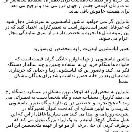
مدت زمان کوتاهی چشم از جهان فرو می بندد و ترجیح می دهد
برای همیشه خاموش باقی بماند.
بنابراین اگر نمی خواهید ماشین لباسشویی به سرنوشتی دچار شود
که غیرقابل تغییر است،بهتر است به تعمیرکارانی اعتماد کنید که در
این زمینه سال ها تجربه و تخصص دارند و از سوی نمایندگی مجاز
اعزام می شوند.
تعمیر لباسشویی ایندزیت را به متخصص آن بسپارید
ماشین لباسشویی از جمله لوازم خانگی گران قیمت است که
خانواده ها هنگام خرید آن به استفاده چندین و چند ساله از دستگاه
فکر می کنند و تصور این که لباسشویی زیبا و جذابی که خریداری
شده سال بعد در خانه حضور نداشته باشد برای همگان مشکل
است!
بنابراین به محض این که کوچک ترین مشکل در عملکرد دستگاه رخ
می دهد کاربران دستپاچه شده و گاه شخصاً دست به تعمیراتی می
زنند که هیچ تجربه و تخصصی در آن ندارند و گاه تعمیر لباسشویی
ایندزیت را به اولین شماره ای که تحت عنوان تعمیرگاه در
اینترنت،روزنامه و...پیدا می کنند می سپارند! غافل از این که این
عمل مشکل کوچک اولیه را به یک ایراد بزرگ تبدیل می کند که
برطرف کردن آن حتی برخی از مواقع از عهده متخصصین این امر
نیز بر نمی آید!