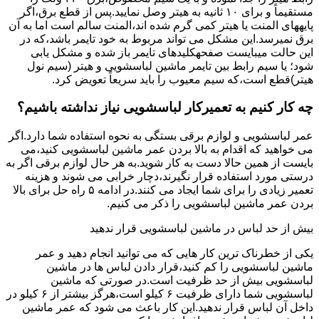
مستقیماً و برای ۱۰ ﺛﺎﻧﯿﻪ ﺑﻪ ﻫﯿﺘﺮ وصل نمایید.ﭘﺲ از ﻗﻄﻊ ﺑﺮق،اﮔﺮ
پایههای اﻟﻤﻨﺖ یا هیتر کمی ﮔﺮم ﺷﺪه اند،اﻟﻤﻨﺖ ﺳﺎﻟﻢ است اما ﺑﻪ آن
ﺑﺮق نمیرسد.اﯾﻦ ﻣﺸﮑﻞ می تواند مربوط به ﺧﻮد ﺗﺎﯾﻤﺮ باشد،ﮐﻪ در
این حالت میبایست صفحهکلیدهای ﺗﺎﯾﻤﺮ باز شده و مشکل یابی
شود؛ ﯾﺎ ﺳﯿﻢ راﺑﻂ ﺑﯿﻦ ﺗﺎﯾﻤﺮ ماشین لباسشویی و ﻫﯿﺘﺮ (سیم ﻧﻮل
ﻫﯿﺘﺮ)ﻗﻄﻊ اﺳﺖ،ﮐﻪ ﺳﯿﻢ ﻣﻌﯿﻮب را ﺑﺎﯾﺪ سریعاً ﺗﻌﻮﯾﺾ کرد.
چه کار کنیم به تعمیرکار لباسشویی نیاز نداشته باشیم؟
عمر لباسشویی و لوازم برقی بستگی به نحوه استفاده شما دارد.اگر
می خواهید که اقدام به بالا بردن عمر ماشین لباسشویی کنید،می
بایست از همین حالا دست به کار شوید.به هر حال لوازم برقی اگر به
درستی مورد استفاده قرار نگیرند،دچار خرابی می شوند و هزینه
تعمیر زیادی را برای شما ایجاد می کنند.در ادامه ۵ راه حل برای بالا
بردن عمر ماشین لباسشویی را ذکر می کنیم.
بیش از حد لباس در ماشین لباسشویی قرار ندهید
یکی از خطرناک ترین کار هایی که می توانید انجام دهید و عمر
ماشین لباسشویی را کم کنید،قرار دادن لباس ها در ماشین
لباسشویی بیش از حد ظرفیت است.در صورتی که ماشین
لباسشویی شما دارای ظرفیت ۶ کیلو است،هرگز بیشتر از ۶ کیلو در
داخل آن لباس قرار ندهید.این کار باعث می شود که عمر ماشین