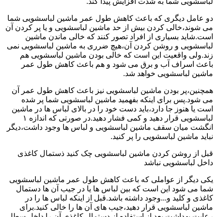
لباسشویی شما به شدت افزایش پیدا کند.
دو عامل دیگری که باعث کاهش طول عمر ماشین لباسشویی شما
می شوند،خالی کردن بیش از حد ماشین لباسشویی و یا پر کردن آن
است.شاید بسیاری از افراد تصور کنند که خالی ماندن ماشین
لباسشویی و روشن کردن آن،هیچ ضرری به ماشین لباسشویی نمی
زند.ولی واقعیت این است که خالی بودن ماشین لباسشویی هم
باعث اسراف آب و برق می شود و هم باعث کاهش طول عمر
ماشین لباسشویی خواهد شد.
همچنین،پر بودن ماشین لباسشویی نیز باعث کاهش طول عمر آن
می شود.پس برای اینکه بفهمید ماشین لباسشویی شما پر شده
است یا هنوز جا دارد،باید دست خود را در بالای لباس ها در ماشین
لباسشویی قرار دهید و کمی فشار دهید.در صورتی که اندازه ۱
انگشت میان سقف ماشین لباسشویی و لباس ها وجود داشت،دیگر
نباید ماشین لباسشویی را پر کنید.
قبل از روشن کردن ماشین لباسشویی چک کنید ذستمال کاغذی
داخل لباسشویی نباشد
یکی دیگر از عواملی که باعث کاهش طول عمر ماشین لباسشویی
شما می شود این است که بین لباس ها یا در جیب آن ها دستمال
کاغذی و کلید و...وجود داشته باشد.قبل از اینکه لباس ها را در
ماشین لباسشویی قرار دهید،جیب های آن ها را خالی کنید.برای
رعایت بهداشت بعد از استفاده از دستمال کاغذی آن را داخل سطل