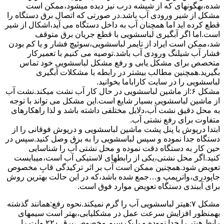
ﺷﺪه،بهگونهای ﮐﻪ از ﺷﯿﺸﻪ درب ﻧﯿﺰ دﯾﺪه میشود،ممکن است
مشکل از شیر ورودی آب باشد.در صورتی که اتصال برق دستگاه را
قطع کرده اید اما همچنان آب به داخل دستگاه می آید،اشکال از شیر
است.اما اگر آبگیری لباسشویی با قطع جریان برق متوقف
شد،ممکن است ایراد از تایمر لباسشویی،سوئیچ فشار و یا کم بودن
فشار آب شیلنگ ورودی آب باشد.توصیه می کنیم با تعمیرکار
متخصص برای مشکل یابی و رفع مشکل لباسشویی خود تماس
بگیرید.همچنین مطالب بیشتر در رابطه با مشکلات آبگیری
لباسشویی را در سایت کاراباما بخوانید.
مشکل ۶:از ﻣﺎﺷﯿﻦ لباسشویی در ﺣﺎل ﮐﺎر آب ﻧﺸﺖ میکند.نشت آب
از ماشین لباسشویی بسیار شایع است.این مشکل می تواند با توجه
به محل دقیق نشت آب،دلایل مختلفی داشته باشد و لذا راهکارهای
متفاوت برای رفع نشتی آب.
ابتدا درپوش یا پنل ﭘﺸﺖ ﻣﺎﺷﯿﻦ لباسشویی و درپوش ﻓﻮﻗﺎﻧﯽ را از
دستگاه ﺟﺪا ﻧﻤﻮده و ﺳﭙﺲ لباسشویی را ﺑﻪ ﺑﺮق وصل ﮐﻨﯿﺪ.سپس در
حین کار به دستگاه دقت نموده و ﻣﺤﻞ نشتی آب را ﺷﻨﺎﺳﺎﯾﯽ
کنید.اﮔﺮ ﻣﺤﻞ نشتی،ﯾﮑﯽ از رابطهای ﻻﺳﺘﯿﮑﯽ آب اﺳﺖ،میبایست
ﺗﻌﻮﯾﺾ شود.همچنین ﻣﻤﮑﻦ اﺳﺖ آب بر اثر ﺗﺮﮐﯿﺪﮔﯽ قابِ ﻣﺨﺼﻮص
ﺟﺎﭘﻮدری،واترپمپ و…جمع شده ﺑﺎﺷﺪ،ﮐﻪ در این حالت بهترین روش
برای آببندی دستگاه ﺗﻌﻮﯾﺾ ﻣﻮارد ﻓﻮق اﺳﺖ.
مشکل ۷:ﻫﯿﺘﺮ لباسشویی آب را ﮔﺮم نمیکند.نحوه رﻓﻊ:ﻫﻤﺎﻧﻨﺪ ﮔﺬﺷﺘﻪ
بهمنظور اﻓﺰاﯾﺶ ﺳﺮﻋﺖ ﻋﻤﻞ در مشکلیابی،بهتر است سیمهای
راﺑﻂ ﻫﯿﺘﺮ را ﺟﺪا ﻧﻤﻮده و ﺑﺎ ﯾﮏ ﺳﯿﻢ ﻣﺨﺼﻮص،برق ۲۲۰ ولت را