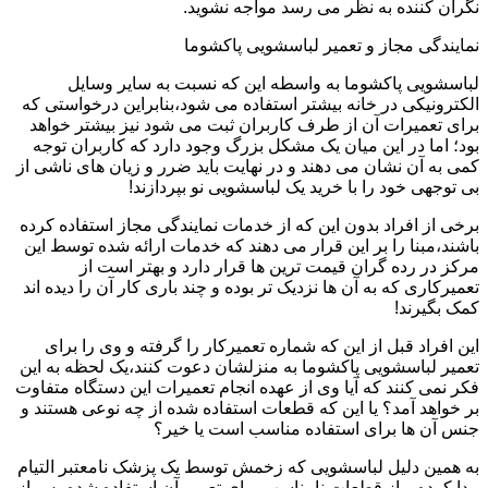
نگران کننده به نظر می رسد مواجه نشوید.
نمایندگی مجاز و تعمیر لباسشویی پاکشوما
لباسشویی پاکشوما به واسطه این که نسبت به سایر وسایل
الکترونیکی در خانه بیشتر استفاده می شود،بنابراین درخواستی که
برای تعمیرات آن از طرف کاربران ثبت می شود نیز بیشتر خواهد
بود؛ اما در این میان یک مشکل بزرگ وجود دارد که کاربران توجه
کمی به آن نشان می دهند و در نهایت باید ضرر و زیان های ناشی از
بی توجهی خود را با خرید یک لباسشویی نو بپردازند!
برخی از افراد بدون این که از خدمات نمایندگی مجاز استفاده کرده
باشند،مبنا را بر این قرار می دهند که خدمات ارائه شده توسط این
مرکز در رده گران قیمت ترین ها قرار دارد و بهتر است از
تعمیرکاری که به آن ها نزدیک تر بوده و چند باری کار آن را دیده اند
کمک بگیرند!
این افراد قبل از این که شماره تعمیرکار را گرفته و وی را برای
تعمیر لباسشویی پاکشوما به منزلشان دعوت کنند،یک لحظه به این
فکر نمی کنند که آیا وی از عهده انجام تعمیرات این دستگاه متفاوت
بر خواهد آمد؟ یا این که قطعات استفاده شده از چه نوعی هستند و
جنس آن ها برای استفاده مناسب است یا خیر؟
به همین دلیل لباسشویی که زخمش توسط یک پزشک نامعتبر التیام
پیدا کرده و از قطعات نامناسب برای تعمیر آن استفاده شده،پس از