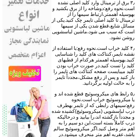
۳٫ ﺑﺮق از ﺗﺮﻣﯿﻨﺎل وارد ﮐﻠﯿﺪ اﺻﻠﯽ ﻧﺸﺪه
است.نحوه رﻓﻊ:دوشاخه را از ﺑﺮق بکشید و
بهوسیله اهممتر،ارﺗﺒﺎط سیمها را از
ﺗﺮﻣﯿﻨﺎل ﺗﺎ ﮐﻠﯿﺪ اﺻﻠﯽ ﺗﺎﯾﻤﺮ چک کنید.یکی از
مسائل شایع،ﻗﻄﻊ شدن ﯾﮑﯽ از سیمها
است که سبب می شود،ﻣﺎﺷﯿﻦ لباسشویی
روﺷﻦ نشود.
۴٫ ﮐﻠﯿﺪ ﺧﺮاب اﺳﺖ.نحوه رفع:ﺑﺎ اﺳﺘﻔﺎده از
ﻧﻘﺸﻪ ﺗﺎﯾﻤﺮ،ﮐﻨﺘﺎﮐﺖ ﻫﺎی ﮐﻠﯿﺪ را ﺷﻨﺎﺳﺎﯾﯽ
کنید.بهوسیله اهممتر هرکدام از قطبهای
ﮐﻠﯿﺪ را ﺗﺴﺖ ﮐﻨﯿﺪ.در ﺻﻮرت ﺧﺮاب ﺑﻮدن
ﮐﻠﯿﺪ میبایست ﺻﻔﺤﻪ ﮐﻨﺘﺎﮐﺖ ﻫﺎی ﺗﺎﯾﻤﺮ را
باز کنید و ﭘﺲ از رﻓﻊ مشکل،مجدداً ﺗﺎﯾﻤﺮ
را به حالت اوﻟﯿﻪ برگردانید.
۵٫ رابط های ﻣﯿﮑﺮوﺳﻮﺋﯿﭻ ﻗﻄﻊ شده اند و
ﯾﺎ ﻣﯿﮑﺮوﺳﻮﺋﯿﭻ ﺧﺮاب اﺳﺖ.نحوه
رفع:سیمهای راﺑﻄﯽ ﮐﻪ از ﺗﺎﯾﻤﺮ بهطرف
درب لباسشویی (ﻣﯿﮑﺮوﺳﻮﺋﯿﭻ)کشیده شده
و مجدداً بازگشته اند،را ﺑﯿﺎﺑﯿﺪ و درحالیکه
درب کاملاً ﺑﺴﺘﻪ اﺳﺖ،اﯾﻦ دو ﺳﯿﻢ را ﺑﻪ
اﻫﻢ ﻣﺘﺮ وصل کنید.اﮔﺮ ﻣﯿﮑﺮوﺳﻮﺋﯿﭻ ﺳﺎﻟﻢ
ﺑﺎﺷﺪ،ﻋﻘﺮﺑﻪ اهم متر ﻣﻨﺤﺮف میشود.در