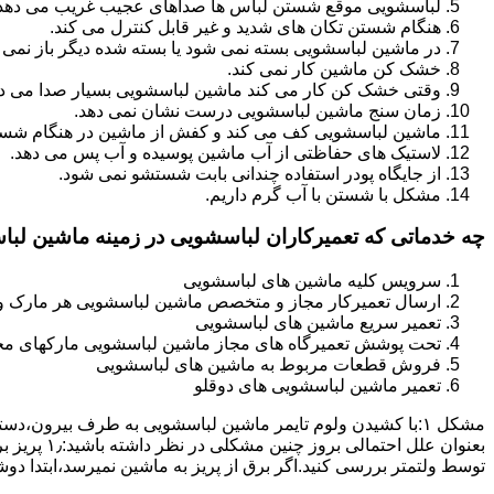
لباسشویی موقع شستن لباس ها صداهای عجیب غریب می دهد
هنگام شستن تکان های شدید و غیر قابل کنترل می کند.
در ماشین لباسشویی بسته نمی شود یا بسته شده دیگر باز نمی 
خشک کن ماشین کار نمی کند.
وقتی خشک کن کار می کند ماشین لباسشویی بسیار صدا می ده
زمان سنج ماشین لباسشویی درست نشان نمی دهد.
ماشین لباسشویی کف می کند و کفش از ماشین در هنگام شستن
لاستیک های حفاظتی از آب ماشین پوسیده و آب پس می دهد.
از جایگاه پودر استفاده چندانی بابت شستشو نمی شود.
مشکل با شستن با آب گرم داریم.
چه خدماتی که تعمیرکاران لباسشویی در زمینه ماشین لب
سرویس کلیه ماشین های لباسشویی
ارسال تعمیرکار مجاز و متخصص ماشین لباسشویی هر مارک و 
تعمیر سریع ماشین های لباسشویی
تحت پوشش تعمیرگاه های مجاز ماشین لباسشویی مارکهای م
فروش قطعات مربوط به ماشین های لباسشویی
تعمیر ماشین لباسشویی های دوقلو
مشکل ۱:ﺑﺎ ﮐﺸﯿﺪن وﻟﻮم ﺗﺎﯾﻤﺮ ماشین لباسشویی به طرف ﺑﯿﺮون
ﺗﻮﺳﻂ ولتمتر بررسی ﮐﻨﯿﺪ.اﮔﺮ ﺑﺮق از ﭘﺮﯾﺰ ﺑﻪ ﻣﺎﺷﯿﻦ نمیرسد،اﺑﺘﺪا دو