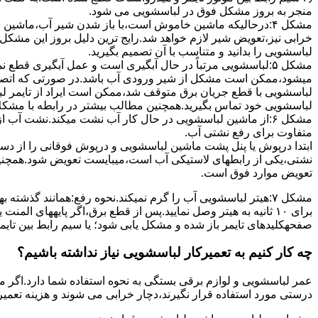
ﻣﻨﺠﺮ ﺑﻪ ﺑﺮوز مشکل ﻓﻮق در لباسشویی می شود.
مشکل ۴:درحالیکه ﻣﺎﺷﯿﻦ ﺧﺎﻣﻮش اﺳﺖ،ﺑﺎ ﺑﺎز ﺷﺪن ﺷﯿﺮ آب،ﻣﺎﺷﯿﻦ
خرابی نیز،تعویض شیر لازم خواهد شد.رایج ترین دلیل بروز این مشکل
لباسشویی را بدانید و متناسب با آن تصمیم بگیرید.
مشکل ۵:لباسشویی مرتباً در ﺣﺎل آﺑﮕﯿﺮی اﺳﺖ و ﻋﻤﻞ آﺑﮕﯿﺮی ﻗﻄ
میشود،ممکن است مشکل از شیر ورودی آب باشد.در صورتی که اتصال بر
لباسشویی با قطع جریان برق متوقف شد،ممکن است ایراد از تایمر ل
لباسشویی خود تماس بگیرید.همچنین مطالب بیشتر در رابطه با مشکلات
مشکل ۶:از ﻣﺎﺷﯿﻦ لباسشویی در ﺣﺎل ﮐﺎر آب ﻧﺸﺖ میکند.نشت آب
متفاوت برای رفع نشتی آب.
ابتدا درپوش یا پنل ﭘﺸﺖ ﻣﺎﺷﯿﻦ لباسشویی و درپوش ﻓﻮﻗﺎﻧﯽ را از دس
نشتی،ﯾﮑﯽ از رابطهای ﻻﺳﺘﯿﮑﯽ آب اﺳﺖ،میبایست ﺗﻌﻮﯾﺾ شود.همچنین
ﺗﻌﻮﯾﺾ ﻣﻮارد ﻓﻮق اﺳﺖ.
برای ۱۰ ﺛﺎﻧﯿﻪ ﺑﻪ ﻫﯿﺘﺮ وصل نمایید.ﭘﺲ از ﻗﻄﻊ ﺑﺮق،اﮔﺮ پایههای 
صفحهکلیدهای ﺗﺎﯾﻤﺮ باز شده و مشکل یابی شود؛ ﯾﺎ ﺳﯿﻢ راﺑﻂ ﺑﯿﻦ ﺗﺎﯾ
چه کار کنیم به تعمیرکار لباسشویی نیاز نداشته باشیم؟
عمر لباسشویی و لوازم برقی بستگی به نحوه استفاده شما دارد.اگر می
درستی مورد استفاده قرار نگیرند،دچار خرابی می شوند و هزینه تعمیر زیادی را برای شما ایجاد می کنند.در اد