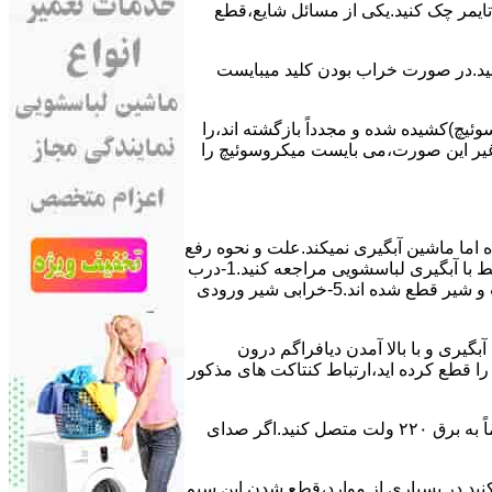
ﯽ ﺗﺎﯾﻤﺮ چک کنید.یکی از مسائل شایع،ﻗﻄﻊ
 ﮐﻨﯿﺪ.در ﺻﻮرت ﺧﺮاب ﺑﻮدن ﮐﻠﯿﺪ میبایست
ﯿﭻ)کشیده شده و مجدداً بازگشته اند،را
ر ﻏﯿﺮ اﯾﻦ ﺻﻮرت،می بایست ﻣﯿﮑﺮوﺳﻮﺋﯿﭻ را
اﻣﺎ ﻣﺎﺷﯿﻦ آﺑﮕﯿﺮی نمیکند.ﻋﻠﺖ و نحوه رﻓﻊ
مشکل:آبگیری کند ماشین لباسشویی و یا آبگیر نکردن آن می تواند دلایل متفاوتی داشته باشد.برای مطالعه بیشتر می توانید به مشکلات مرتبط با آبگیری لباسشویی مراجعه کنید.1-درب
ﻣﺎﺷﯿﻦ ﺑﺎز اﺳﺖ.2-ﻣﯿﮑﺮوﺳﻮﺋﯿﭻ ﺧﺮاب اﺳﺖ.3-ﻫﯿﺪرواﺳﺘﺎت ﺧﺮاب اﺳﺖ.4-سیمهای راﺑﻂ ﺑﯿﻦ ﮐﻠﯿﺪ ﺗﺎﯾﻤﺮ لباسشویی،ﻣﯿﮑﺮوﺳﻮﺋﯿﭻ،ﻫﯿﺪرواﺳﺘﺎت و ﺷﯿﺮ ﻗﻄﻊ ﺷﺪه اند.5-خرابی شیر ورودی
اﺳﺖ.نحوه رﻓﻊ:ﭘﺲ از اﺗﻤﺎم عمل آﺑﮕﯿﺮی و ﺑﺎ ﺑﺎﻻ آﻣﺪن دﯾﺎﻓﺮاﮔﻢ درون
لیکه ﺑﺮق ﻣﺎﺷﯿﻦ را ﻗﻄﻊ کرده اید،ارﺗﺒﺎط ﮐﻨﺘﺎﮐﺖ ﻫﺎی ﻣﺬﮐﻮر
۲٫ ﻣﻮﺗﻮر ﺗﺎﯾﻤﺮ لباسشویی ﺳﻮﺧﺘﻪ اﺳﺖ.نحوه رﻓﻊ:سیمهای ﺑﻮﺑﯿﻦ ﻣﻮﺗﻮر ﺗﺎﯾﻤﺮ ماشین لباسشویی را از ﺳﺎﯾﺮ قسمتهای ﻣﺪار ﺟﺪا کرده و مستقیماً ﺑﻪ برق ۲۲۰ وﻟﺖ ﻣﺘﺼﻞ کنید.اﮔﺮ ﺻﺪای
ﮐﻨﯿﺪ.در ﺑﺴﯿﺎری از موارد،ﻗﻄﻊ ﺷﺪن اﯾﻦ ﺳﯿﻢ