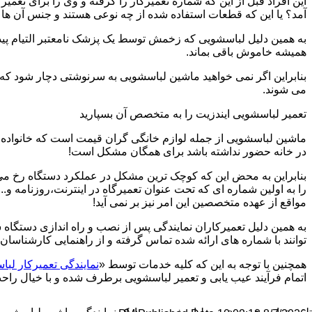
این افراد قبل از این که شماره تعمیرکار را گرفته و وی را برای تعم
آمد؟ یا این که قطعات استفاده شده از چه نوعی هستند و جنس آن ها
به همین دلیل لباسشویی که زخمش توسط یک پزشک نامعتبر التیام پید
همیشه خاموش باقی بماند.
بنابراین اگر نمی خواهید ماشین لباسشویی به سرنوشتی دچار شود که غ
می شوند.
تعمیر لباسشویی ایندزیت را به متخصص آن بسپارید
ماشین لباسشویی از جمله لوازم خانگی گران قیمت است که خانواده ها
در خانه حضور نداشته باشد برای همگان مشکل است!
بنابراین به محض این که کوچک ترین مشکل در عملکرد دستگاه رخ می د
را به اولین شماره ای که تحت عنوان تعمیرگاه در اینترنت،روزنامه و.
مواقع از عهده متخصصین این امر نیز بر نمی آید!
به همین دلیل تعمیرکاران نمایندگی پس از نصب و راه اندازی دستگاه 
توانند با شماره های ارائه شده تماس گرفته و از راهنمایی کارشناسان 
همچنین با توجه به این که کلیه خدمات توسط «
نمایندگی تعمیرکار ل
اتمام فرآیند عیب یابی و تعمیر لباسشویی برطرف شده و با خیال راحت 