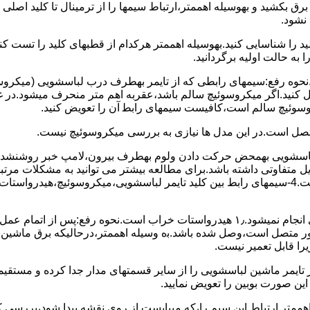
 ﺑﺮق بکشید و بهوسیله اهممتر،ارﺗﺒﺎط سیمها را از ﺗﺮﻣﯿﻨﺎل ﺗﺎ ﮐﻠﯿﺪ اﺻﻠ
نشود.
ﮐﻠﯿﺪ را ﺷﻨﺎﺳﺎﯾﯽ کنید.بهوسیله اهممتر هرکدام از قطبهای ﮐﻠﯿﺪ را ﺗﺴﺖ
 به حالت اوﻟﯿﻪ برگردانید.
نحوه رفع:سیمهای راﺑﻄﯽ ﮐﻪ از ﺗﺎﯾﻤﺮ بهطرف درب لباسشویی (ﻣﯿﮑﺮوﺳﻮﺋ
 وصل کنید.اﮔﺮ ﻣﯿﮑﺮوﺳﻮﺋﯿﭻ ﺳﺎﻟﻢ ﺑﺎﺷﺪ،ﻋﻘﺮﺑﻪ اهم متر ﻣﻨﺤﺮف میشود.د
ﺮوﺳﻮﺋﯿﭻ ﺳﺎﻟﻢ اﺳﺖ،ﮐﺎﻓﯿﺴﺖ سیمهای راﺑﻄ آن را ﺗﻌﻮﯾﺾ کنید.
ﻣﺘﺼﻞ اﺳﺖ.در اﯾﻦ مدل ها ﻧﯿﺎزی ﺑﻪ بررسی ﻣﯿﮑﺮوﺳﻮﺋﯿﭻ نیست.
اخل لباسشویی بهمحض ﺣﺮﮐﺖ دادن وﻟﻮم بهطرف ﺑﯿﺮون،ﻻﻣﭗ ﺧﺒﺮ روشنشده 
مشکل ۳:لباسشویی ﻋﻤﻞ آﺑﮕﯿﺮی را ﺑﻪ اﺗﻤﺎم رﺳﺎﻧﺪه،اﻣﺎ ﻋﻤﻠﯿﺎت ﺑﻌﺪی اﻧﺠﺎم نمیشود.۱٫ ﻫﯿﺪرواﺳﺘﺎت ﺧﺮاب 
یست ﮐﻨﺘﺎﮐﺖ ﻣﺸﺘﺮک شماره (۱۱)به (۱۳)،ﮐﻪ ﺑﻪ ﻣﻮﺗﻮر ﻣﺘﺼﻞ اﺳﺖ،وﺻﻞ ﺷﺪه ﺑﺎﺷﺪ.ﺑه وسیله اهممتر،درحا
ﯾﺮا قابل ﺗﻌﻤﯿﺮ نیست.
ﻦ ﺻﻮرت ﺑﻮﺑﯿﻦ را ﺗﻌﻮﯾﺾ ﻧﻤﺎﯾﯿﺪ.
اهممتر ارﺗﺒﺎط اﯾﻦ ﺳﯿﻢ را،ﮐﻪ میبایست از روی ﻧﻘﺸﻪ ﭘﯿﺪا ﺷﻮد،بررسی 