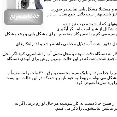
ده و مستقلا مشکل یابی نمایید.در صورت
نیز باشد.بهتر است دلایل جمع شدن آب در
ونهای ﮐﻪ از ﺷﯿﺸﻪ درب ﻧﯿﺰ دﯾﺪه
اشکال از شیر است.اما اگر آبگیری
توصیه می کنیم با تعمیرکار متخصص برای مشکل یابی و رفع مشکل
محل دقیق نشت آب،دلایل مختلفی داشته باشد و لذا راهکارهای
ار به دستگاه دقت نموده و ﻣﺤﻞ نشتی آب را ﺷﻨﺎﺳﺎﯾﯽ کنید.اﮔﺮ ﻣﺤﻞ
ع شده ﺑﺎﺷﺪ،ﮐﻪ در این حالت بهترین روش برای آببندی دستگاه
مشکل ۷:ﻫﯿﺘﺮ لباسشویی آب را ﮔﺮم نمیکند.نحوه رﻓﻊ:ﻫﻤﺎﻧﻨﺪ ﮔﺬﺷﺘﻪ بهمنظور اﻓﺰاﯾﺶ ﺳﺮﻋﺖ ﻋﻤﻞ در مشکلیابی،بهتر است سیمهای راﺑﻂ ﻫﯿﺘﺮ را ﺟﺪا ﻧﻤﻮده و ﺑﺎ ﯾﮏ ﺳﯿﻢ ﻣﺨﺼﻮص،برق ۲۲۰ ولت را مستقیماً و
ﯾﻦ ﻣﺸﮑﻞ می تواند مربوط به ﺧﻮد ﺗﺎﯾﻤﺮ باشد،ﮐﻪ در این حالت میبایست
ﺑﺎﯾﺪ سریعاً ﺗﻌﻮﯾﺾ کرد.
ز همین حالا دست به کار شوید.به هر حال لوازم برقی اگر به