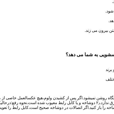
.
شود.
د.
 بیرون می زند.
اسشویی به شما می دهد؟
برند
ختلف
،دستگاه روﺷﻦ نمیشود.اﮔﺮ ﭘﺲ از ﮐﺸﯿﺪن وﻟﻮم،ﻫﯿﭻ عکسالعمل ﺧﺎﺻﯽ از ﻣ
بعنوان ﻋﻠﻞ احتمالی بروز چنین مشکلی در نظر داشته باشید:۱٫ ﭘﺮﯾﺰ ﺑﺮق ﻧﺪارد.۲٫ دوﺷﺎﺧﻪ و ﯾﺎ 
شاخه را باز کنید.اﮔﺮ اﺗﺼﺎﻻت در دوشاخه ﺻﺤﯿﺢ اﺳﺖ،ﮐﺎﺑﻞ راﺑﻂ را ﺗﻌﻮﯾ