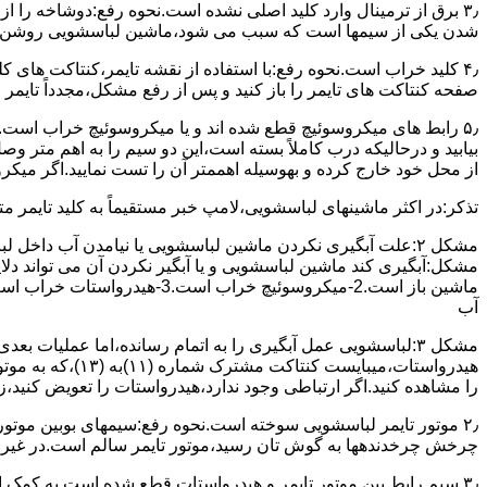
۳٫ ﺑﺮق از ﺗﺮﻣﯿﻨﺎل وارد ﮐﻠﯿﺪ اﺻﻠﯽ ﻧﺸﺪه است.نحوه رﻓﻊ:دوشاخه را از
شدن ﯾﮑﯽ از سیمها است که سبب می شود،ﻣﺎﺷﯿﻦ لباسشویی روﺷﻦ 
۴٫ ﮐﻠﯿﺪ ﺧﺮاب اﺳﺖ.نحوه رفع:ﺑﺎ اﺳﺘﻔﺎده از ﻧﻘﺸﻪ ﺗﺎﯾﻤﺮ،ﮐﻨﺘﺎﮐﺖ ﻫﺎی 
ﺻﻔﺤﻪ ﮐﻨﺘﺎﮐﺖ ﻫﺎی ﺗﺎﯾﻤﺮ را باز کنید و ﭘﺲ از رﻓﻊ مشکل،مجدداً ﺗﺎﯾﻤﺮ را
۵٫ رابط های ﻣﯿﮑﺮوﺳﻮﺋﯿﭻ ﻗﻄﻊ شده اند و ﯾﺎ ﻣﯿﮑﺮوﺳﻮﺋﯿﭻ ﺧﺮاب اﺳﺖ.
ﺑﯿﺎﺑﯿﺪ و درحالیکه درب کاملاً ﺑﺴﺘﻪ اﺳﺖ،اﯾﻦ دو ﺳﯿﻢ را ﺑﻪ اﻫﻢ ﻣﺘﺮ
از ﻣﺤﻞ خود ﺧﺎرج کرده و بهوسیله اهممتر آن را ﺗﺴﺖ ﻧﻤﺎﯾﯿﺪ.اﮔﺮ ﻣﯿﮑ
ﺗﺬﮐﺮ:در اﮐﺜﺮ ماشینهای لباسشویی،ﻻﻣﭗ ﺧﺒﺮ مستقیماً ﺑﻪ ﮐﻠﯿﺪ ﺗﺎﯾﻤﺮ 
مشکل ۲:علت آبگیری نکردن ماشین لباسشویی یا نیامدن آب د
آب
ﻫﯿﺪرواﺳﺘﺎت،میبا
را ﻣﺸﺎﻫﺪه کنید.اﮔﺮ ارﺗﺒﺎطی وجود ندارد،ﻫﯿﺪرواﺳﺘﺎت را ﺗﻌﻮﯾﺾ ﮐﻨﯿﺪ،ز
ﭼﺮﺧﺶ چرخدندهها به گوش تان رﺳﯿﺪ،ﻣﻮﺗﻮر ﺗﺎﯾﻤﺮ ﺳﺎﻟﻢ اﺳﺖ.در ﻏﯿﺮ اﯾ
۳٫ ﺳﯿﻢ راﺑﻂ ﺑﯿﻦ ﻣﻮﺗﻮر ﺗﺎﯾﻤﺮ و ﻫﯿﺪرواﺳﺘﺎت ﻗﻄﻊ ﺷﺪه اﺳﺖ.به کمک 