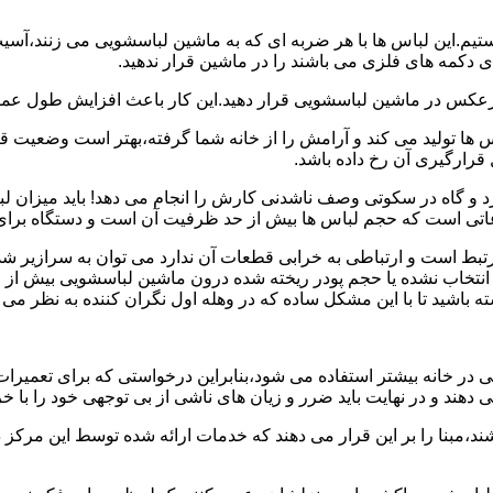
هستیم.این لباس ها با هر ضربه ای که به ماشین لباسشویی می زنند،آس
 دکمه های فلزی می باشند را در ماشین قرار ندهید.
برعکس در ماشین لباسشویی قرار دهید.این کار باعث افزایش طول عم
تولید می کند و آرامش را از خانه شما گرفته،بهتر است وضعیت قرارگ
قرارگیری آن رخ داده باشد.
 و گاه در سکوتی وصف ناشدنی کارش را انجام می دهد! باید میزان ل
اعاتی است که حجم لباس ها بیش از حد ظرفیت آن است و دستگاه برای
رتبط است و ارتباطی به خرابی قطعات آن ندارد می توان به سرازیر شد
انتخاب نشده یا حجم پودر ریخته شده درون ماشین لباسشویی بیش از ح
 باشید تا با این مشکل ساده که در وهله اول نگران کننده به نظر می
در خانه بیشتر استفاده می شود،بنابراین درخواستی که برای تعمیرات 
ند و در نهایت باید ضرر و زیان های ناشی از بی توجهی خود را با خری
ند،مبنا را بر این قرار می دهند که خدمات ارائه شده توسط این مرکز د