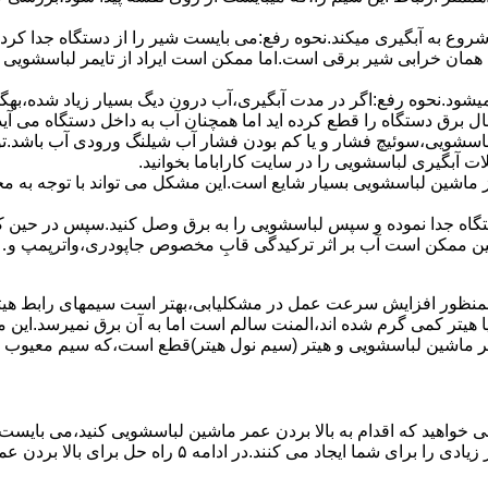
 ﺷﺮوع ﺑﻪ آﺑﮕﯿﺮی میکند.نحوه رﻓﻊ:می بایست ﺷﯿﺮ را از دستگاه جدا کر
 همان خرابی شیر برقی است.اما ممکن است ایراد از تایمر لباسشویی 
ﻊ نمیشود.نحوه رﻓﻊ:اﮔﺮ در ﻣﺪت آﺑﮕﯿﺮی،آب درون دﯾﮓ ﺑﺴﯿﺎر زﯾﺎد ﺷﺪه،بهگ
ق دستگاه را قطع کرده اید اما همچنان آب به داخل دستگاه می آید،
باسشویی،سوئیچ فشار و یا کم بودن فشار آب شیلنگ ورودی آب باشد.
 آبگیری لباسشویی را در سایت کاراباما بخوانید.
 از ماشین لباسشویی بسیار شایع است.این مشکل می تواند با توجه به 
تگاه ﺟﺪا ﻧﻤﻮده و ﺳﭙﺲ لباسشویی را ﺑﻪ ﺑﺮق وصل ﮐﻨﯿﺪ.سپس در حین ک
 ﻣﻤﮑﻦ اﺳﺖ آب بر اثر ﺗﺮﮐﯿﺪﮔﯽ قابِ ﻣﺨﺼﻮص ﺟﺎﭘﻮدری،واترپمپ و…جم
اﻟﻤﻨﺖ یا هیتر کمی ﮔﺮم ﺷﺪه اند،اﻟﻤﻨﺖ ﺳﺎﻟﻢ است اما ﺑﻪ آن ﺑﺮق نمیرسد.ا
ﻤﺮ ماشین لباسشویی و ﻫﯿﺘﺮ (سیم ﻧﻮل ﻫﯿﺘﺮ)ﻗﻄﻊ اﺳﺖ،ﮐﻪ ﺳﯿﻢ ﻣﻌﯿﻮب را 
 خواهید که اقدام به بالا بردن عمر ماشین لباسشویی کنید،می بایست ا
امه ۵ راه حل برای بالا بردن عمر ماشین لباسشویی را ذکر می کنیم.