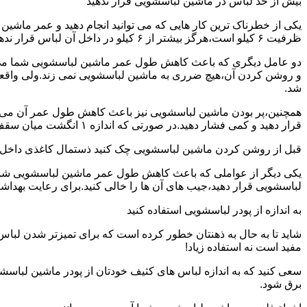
بیش از حد لباس در ماشین لباسشویی قرار ندهید
یکی از خطرناک ترین کار هایی که می توانید انجام دهید و عمر ماش
ظرفیت ۶ کیلو است،هرگز بیشتر از ۶ کیلو در داخل آن لباس قرار ندهید.این کار باعث می شود که عمر ماشین لباسشویی شما به شدت افزایش پیدا کند.
دو عامل دیگری که باعث کاهش طول عمر ماشین لباسشویی شما می شو
و روشن کردن آن،هیچ ضرری به ماشین لباسشویی نمی زند.ولی واق
شد.
همچنین،پر بودن ماشین لباسشویی نیز باعث کاهش طول عمر آن می شود
قرار دهید و کمی فشار دهید.در صورتی که اندازه ۱ انگشت میان سقف ماشین لباسشویی و لباس ها وجود داشت،دیگر نباید ماشین لباسشویی را پر کنید.
قبل از روشن کردن ماشین لباسشویی چک کنید ذستمال کاغذی داخل 
یکی دیگر از عواملی که باعث کاهش طول عمر ماشین لباسشویی شما می 
لباسشویی قرار دهید،جیب های آن ها را خالی کنید.برای رعایت بهداش
به اندازه از پودر لباسشویی استفاده کنید
شاید تا به حال به ذهنتان خطور کرده است که برای تمیزتر شدن لباس
مفید است نه استفاده زیاد!
سعی کنید که به اندازه لباس های کثیف خودتان از پودر ماشین لباسش
برق شود.