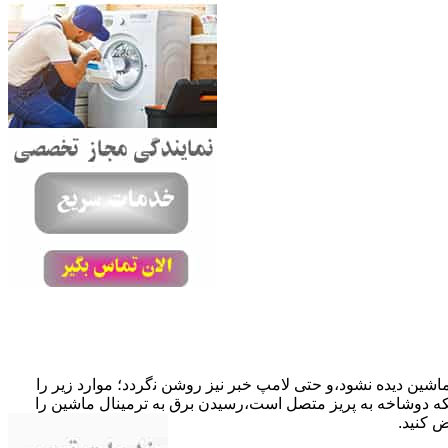
ﺎﺷﯿﻦ دﯾﺪه نشود،و حتی ﻻﻣﭗ ﺧﺒﺮ ﻧﯿﺰ روﺷﻦ ﻧگردد؛ موارد زیر را
ﮐﺎﺑﻞ راﺑﻂ ﻣﻌﯿﻮب ﺷﺪه است.نحوه رفع:درحالیکه دوﺷﺎﺧﻪ ﺑﻪ ﭘﺮﯾﺰ ﻣﺘﺼﻞ اﺳﺖ،رﺳﯿﺪن ﺑﺮق ﺑﻪ ﺗﺮﻣﯿﻨﺎل ﻣﺎﺷﯿﻦ را
ﺾ کنید.