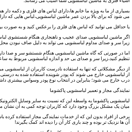
اشیاء فلزی به ماشین لباسشویی شما آسیب می رسانند.
بسیاری از ما به ویژه ما خانم ها،دارای لباس های فلزی و دکمه دار 
می شود که برای بالا بردن عمر ماشین لباسشویی،لباس هایی که دارای
یا حداقل می توانید که لباس های فلزی را برعکس کنید و به صورت 
اگر ماشین لباسشویی صدای عجیب و ناهنجاری هنگام شستشوی لباس ها 
زیرا سر و صدای مداوم لباسشویی می تواند به دلیل صاف نبودن محل 
اما در صورتی که گاه ماشین لباسشویی هنگام شستشو سر و صدا دارد
تنظیم کنید،زیرا سر و صدای بی حد و اندازه لباسشویی مربوط به س
از دیگر مشکلاتی که تنها به استفاده نادرست کاربران از لباسشویی م
از لباسشویی خارج می شوند که پودر شوینده استفاده شده به درستی 
درب خارج می شود؛ بنابراین در انتخاب نوع پودر وسواس بیشتری داشته
نمایندگی مجاز و تعمیر لباسشویی پاکشوما
لباسشویی پاکشوما به واسطه این که نسبت به سایر وسایل الکترونیکی 
میان یک مشکل بزرگ وجود دارد که کاربران توجه کمی به آن نشان می ده
برخی از افراد بدون این که از خدمات نمایندگی مجاز استفاده کرده باش
آن ها نزدیک تر بوده و چند باری کار آن را دیده اند کمک بگیرند!