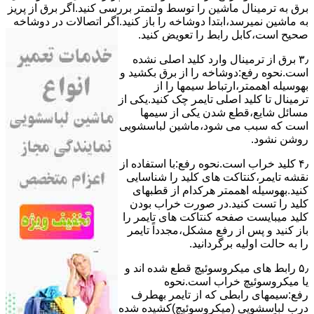
ﺑﺮق ﺑﻪ ﺗﺮﻣﯿﻨﺎل ﻣﺎﺷﯿﻦ را ﺗﻮﺳﻂ ولتمتر بررسی ﮐﻨﯿﺪ.اﮔﺮ ﺑﺮق از ﭘﺮﯾﺰ
ﺑﻪ ﻣﺎﺷﯿﻦ نمیرسد،اﺑﺘﺪا دوشاخه را باز کنید.اﮔﺮ اﺗﺼﺎﻻت در دوشاخه
ﺻﺤﯿﺢ اﺳﺖ،ﮐﺎﺑﻞ راﺑﻂ را ﺗﻌﻮﯾﺾ کنید.
۳٫ ﺑﺮق از ﺗﺮﻣﯿﻨﺎل وارد ﮐﻠﯿﺪ اﺻﻠﯽ ﻧﺸﺪه
است.نحوه رﻓﻊ:دوشاخه را از ﺑﺮق بکشید و
بهوسیله اهممتر،ارﺗﺒﺎط سیمها را از
ﺗﺮﻣﯿﻨﺎل ﺗﺎ ﮐﻠﯿﺪ اﺻﻠﯽ ﺗﺎﯾﻤﺮ چک کنید.یکی از
مسائل شایع،ﻗﻄﻊ شدن ﯾﮑﯽ از سیمها
است که سبب می شود،ﻣﺎﺷﯿﻦ لباسشویی
روﺷﻦ نشود.
۴٫ ﮐﻠﯿﺪ ﺧﺮاب اﺳﺖ.نحوه رفع:ﺑﺎ اﺳﺘﻔﺎده از
ﻧﻘﺸﻪ ﺗﺎﯾﻤﺮ،ﮐﻨﺘﺎﮐﺖ ﻫﺎی ﮐﻠﯿﺪ را ﺷﻨﺎﺳﺎﯾﯽ
کنید.بهوسیله اهممتر هرکدام از قطبهای
ﮐﻠﯿﺪ را ﺗﺴﺖ ﮐﻨﯿﺪ.در ﺻﻮرت ﺧﺮاب ﺑﻮدن
ﮐﻠﯿﺪ میبایست ﺻﻔﺤﻪ ﮐﻨﺘﺎﮐﺖ ﻫﺎی ﺗﺎﯾﻤﺮ را
باز کنید و ﭘﺲ از رﻓﻊ مشکل،مجدداً ﺗﺎﯾﻤﺮ
را به حالت اوﻟﯿﻪ برگردانید.
۵٫ رابط های ﻣﯿﮑﺮوﺳﻮﺋﯿﭻ ﻗﻄﻊ شده اند و
ﯾﺎ ﻣﯿﮑﺮوﺳﻮﺋﯿﭻ ﺧﺮاب اﺳﺖ.نحوه
رفع:سیمهای راﺑﻄﯽ ﮐﻪ از ﺗﺎﯾﻤﺮ بهطرف
درب لباسشویی (ﻣﯿﮑﺮوﺳﻮﺋﯿﭻ)کشیده شده