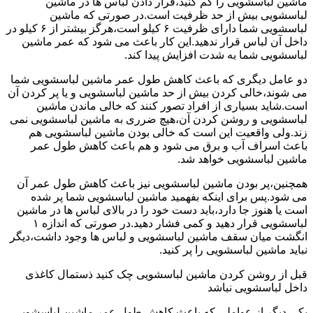
ماشین لباسشویی را کم کنید،قرار دادن لباس ها در ماشین
لباسشویی بیش از حد ظرفیت است.در صورتی که ماشین
لباسشویی شما دارای ظرفیت ۶ کیلو است،هرگز بیشتر از ۶ کیلو در
داخل آن لباس قرار ندهید.این کار باعث می شود که عمر ماشین
لباسشویی شما به شدت افزایش پیدا کند.
دو عامل دیگری که باعث کاهش طول عمر ماشین لباسشویی شما
می شوند،خالی کردن بیش از حد ماشین لباسشویی و یا پر کردن آن
است.شاید بسیاری از افراد تصور کنند که خالی ماندن ماشین
لباسشویی و روشن کردن آن،هیچ ضرری به ماشین لباسشویی نمی
زند.ولی واقعیت این است که خالی بودن ماشین لباسشویی هم
باعث اسراف آب و برق می شود و هم باعث کاهش طول عمر
ماشین لباسشویی خواهد شد.
همچنین،پر بودن ماشین لباسشویی نیز باعث کاهش طول عمر آن
می شود.پس برای اینکه بفهمید ماشین لباسشویی شما پر شده
است یا هنوز جا دارد،باید دست خود را در بالای لباس ها در ماشین
لباسشویی قرار دهید و کمی فشار دهید.در صورتی که اندازه ۱
انگشت میان سقف ماشین لباسشویی و لباس ها وجود داشت،دیگر
نباید ماشین لباسشویی را پر کنید.
قبل از روشن کردن ماشین لباسشویی چک کنید ذستمال کاغذی
داخل لباسشویی نباشد
یکی دیگر از عواملی که باعث کاهش طول عمر ماشین لباسشویی