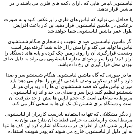
لباسشویی،لباس هایی که دارای دکمه های فلزی می باشند را در
ماشین قرار ندهید.
یا حداقل می توانید که لباس های فلزی را برعکس کنید و به صورت
برعکس در ماشین لباسشویی قرار دهید.این کار باعث افزایش
طول عمر ماشین لباسشویی شما خواهد شد.
اگر ماشین لباسشویی صدای عجیب و ناهنجاری هنگام شستشوی
لباس ها تولید می کند و آرامش را از خانه شما گرفته،بهتر است
وضعیت قرارگیری آن را روی زمین چک کرده و پایه های دستگاه را
تراز کنید؛ زیرا سر و صدای مداوم لباسشویی می تواند به دلیل صاف
نبودن محل قرارگیری آن رخ داده باشد.
اما در صورتی که گاه ماشین لباسشویی هنگام شستشو سر و صدا
دارد و گاه در سکوتی وصف ناشدنی کارش را انجام می دهد! باید
میزان لباس هایی که قصد شستشوی آن ها را دارید برای هر بار
شستشو تنظیم کنید،زیرا سر و صدای بی حد و اندازه لباسشویی
مربوط به ساعاتی است که حجم لباس ها بیش از حد ظرفیت آن
است و دستگاه برای شستن تک تک آن ها به سختی کار می کند.
از دیگر مشکلاتی که تنها به استفاده نادرست کاربران از لباسشویی
مرتبط است و ارتباطی به خرابی قطعات آن ندارد می توان به
سرازیر شدن کف از اطراف درب دستگاه اشاره کرد.این کف ها تنها
به این دلیل از لباسشویی خارج می شوند که پودر شوینده استفاده