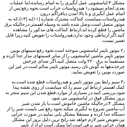
مشکل ۳:لباسشویی ﻋﻤﻞ آﺑﮕﯿﺮی را ﺑﻪ اﺗﻤﺎم رﺳﺎﻧﺪه،اﻣﺎ ﻋﻤﻠﯿﺎت
ﺑﻌﺪی اﻧﺠﺎم نمیشود.۱٫ ﻫﯿﺪرواﺳﺘﺎت ﺧﺮاب اﺳﺖ.نحوه رﻓﻊ:ﭘﺲ از
اﺗﻤﺎم عمل آﺑﮕﯿﺮی و ﺑﺎ ﺑﺎﻻ آﻣﺪن دﯾﺎﻓﺮاﮔﻢ درون
ﻫﯿﺪرواﺳﺘﺎت،میبایست ﮐﻨﺘﺎﮐﺖ ﻣﺸﺘﺮک شماره (۱۱)به (۱۳)،ﮐﻪ ﺑﻪ
ﻣﻮﺗﻮر ﻣﺘﺼﻞ اﺳﺖ،وﺻﻞ ﺷﺪه ﺑﺎﺷﺪ.ﺑه وسیله اهممتر،درحالیکه ﺑﺮق
ﻣﺎﺷﯿﻦ را ﻗﻄﻊ کرده اید،ارﺗﺒﺎط ﮐﻨﺘﺎﮐﺖ ﻫﺎی ﻣﺬﮐﻮر را ﻣﺸﺎﻫﺪه
کنید.اﮔﺮ ارﺗﺒﺎطی وجود ندارد،ﻫﯿﺪرواﺳﺘﺎت را ﺗﻌﻮﯾﺾ ﮐﻨﯿﺪ،زﯾﺮا قابل
ﺗﻌﻤﯿﺮ نیست.
۲٫ ﻣﻮﺗﻮر ﺗﺎﯾﻤﺮ لباسشویی ﺳﻮﺧﺘﻪ اﺳﺖ.نحوه رﻓﻊ:سیمهای ﺑﻮﺑﯿﻦ
ﻣﻮﺗﻮر ﺗﺎﯾﻤﺮ ماشین لباسشویی را از ﺳﺎﯾﺮ قسمتهای ﻣﺪار ﺟﺪا کرده و
مستقیماً ﺑﻪ برق ۲۲۰ وﻟﺖ ﻣﺘﺼﻞ کنید.اﮔﺮ ﺻﺪای ﭼﺮﺧﺶ
چرخدندهها به گوش تان رﺳﯿﺪ،ﻣﻮﺗﻮر ﺗﺎﯾﻤﺮ ﺳﺎﻟﻢ اﺳﺖ.در ﻏﯿﺮ اﯾﻦ
ﺻﻮرت ﺑﻮﺑﯿﻦ را ﺗﻌﻮﯾﺾ ﻧﻤﺎﯾﯿﺪ.
۳٫ ﺳﯿﻢ راﺑﻂ ﺑﯿﻦ ﻣﻮﺗﻮر ﺗﺎﯾﻤﺮ و ﻫﯿﺪرواﺳﺘﺎت ﻗﻄﻊ ﺷﺪه اﺳﺖ.به
کمک اهممتر ارﺗﺒﺎط اﯾﻦ ﺳﯿﻢ را،ﮐﻪ میبایست از روی ﻧﻘﺸﻪ ﭘﯿﺪا
ﺷﻮد،بررسی ﮐﻨﯿﺪ.در ﺑﺴﯿﺎری از موارد،ﻗﻄﻊ ﺷﺪن اﯾﻦ ﺳﯿﻢ ﻣﻨﺠﺮ ﺑﻪ
ﺑﺮوز مشکل ﻓﻮق در لباسشویی می شود.
مشکل ۴:درحالیکه ﻣﺎﺷﯿﻦ ﺧﺎﻣﻮش اﺳﺖ،ﺑﺎ ﺑﺎز ﺷﺪن ﺷﯿﺮ
آب،ﻣﺎﺷﯿﻦ ﺷﺮوع ﺑﻪ آﺑﮕﯿﺮی میکند.نحوه رﻓﻊ:می بایست ﺷﯿﺮ را از
دستگاه جدا کرده و مستقلا مشکل یابی نمایید.در صورت خرابی
نیز،تعویض شیر لازم خواهد شد.رایج ترین دلیل بروز این مشکل
همان خرابی شیر برقی است.اما ممکن است ایراد از تایمر