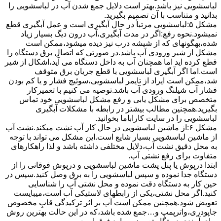
لباسشویی نیز باشد.بهتر است دلایل جمع شدن آب در لباسشویی را
بدانید و متناسب با آن تصمیم بگیرید.
مشکل ۵:لباسشویی مرتباً در ﺣﺎل آﺑﮕﯿﺮی اﺳﺖ و ﻋﻤﻞ آﺑﮕﯿﺮی ﻗﻄﻊ
نمیشود.نحوه رﻓﻊ:اﮔﺮ در ﻣﺪت آﺑﮕﯿﺮی،آب درون دﯾﮓ ﺑﺴﯿﺎر زﯾﺎد
ﺷﺪه،بهگونهای ﮐﻪ از ﺷﯿﺸﻪ درب ﻧﯿﺰ دﯾﺪه میشود،ممکن است
مشکل از شیر ورودی آب باشد.در صورتی که اتصال برق دستگاه را
قطع کرده اید اما همچنان آب به داخل دستگاه می آید،اشکال از شیر
است.اما اگر آبگیری لباسشویی با قطع جریان برق متوقف
شد،ممکن است ایراد از تایمر لباسشویی،سوئیچ فشار و یا کم بودن
فشار آب شیلنگ ورودی آب باشد.توصیه می کنیم با تعمیرکار
متخصص برای مشکل یابی و رفع مشکل لباسشویی خود تماس
بگیرید.همچنین مطالب بیشتر در رابطه با مشکلات آبگیری
لباسشویی را در سایت کاراباما بخوانید.
مشکل ۶:از ﻣﺎﺷﯿﻦ لباسشویی در ﺣﺎل ﮐﺎر آب ﻧﺸﺖ میکند.نشت آب
از ماشین لباسشویی بسیار شایع است.این مشکل می تواند با توجه
به محل دقیق نشت آب،دلایل مختلفی داشته باشد و لذا راهکارهای
متفاوت برای رفع نشتی آب.
ابتدا درپوش یا پنل ﭘﺸﺖ ﻣﺎﺷﯿﻦ لباسشویی و درپوش ﻓﻮﻗﺎﻧﯽ را از
دستگاه ﺟﺪا ﻧﻤﻮده و ﺳﭙﺲ لباسشویی را ﺑﻪ ﺑﺮق وصل ﮐﻨﯿﺪ.سپس در
حین کار به دستگاه دقت نموده و ﻣﺤﻞ نشتی آب را ﺷﻨﺎﺳﺎﯾﯽ
کنید.اﮔﺮ ﻣﺤﻞ نشتی،ﯾﮑﯽ از رابطهای ﻻﺳﺘﯿﮑﯽ آب اﺳﺖ،میبایست
ﺗﻌﻮﯾﺾ شود.همچنین ﻣﻤﮑﻦ اﺳﺖ آب بر اثر ﺗﺮﮐﯿﺪﮔﯽ قابِ ﻣﺨﺼﻮص
ﺟﺎﭘﻮدری،واترپمپ و…جمع شده ﺑﺎﺷﺪ،ﮐﻪ در این حالت بهترین روش