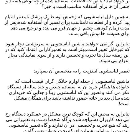
بر خواهد آمد؟ یا این که قطعات استفاده شده از چه نوعی هستند و
جنس آن ها برای استفاده مناسب است یا خیر؟
به همین دلیل لباسشویی که زخمش توسط یک پزشک نامعتبر التیام
پیدا کرده و از قطعات نامناسب برای تعمیر آن استفاده شده،پس از
مدت زمان کوتاهی چشم از جهان فرو می بندد و ترجیح می دهد
برای همیشه خاموش باقی بماند.
بنابراین اگر نمی خواهید ماشین لباسشویی به سرنوشتی دچار شود
که غیرقابل تغییر است،بهتر است به تعمیرکارانی اعتماد کنید که در
این زمینه سال ها تجربه و تخصص دارند و از سوی نمایندگی مجاز
اعزام می شوند.
تعمیر لباسشویی ایندزیت را به متخصص آن بسپارید
ماشین لباسشویی از جمله لوازم خانگی گران قیمت است که
خانواده ها هنگام خرید آن به استفاده چندین و چند ساله از دستگاه
فکر می کنند و تصور این که لباسشویی زیبا و جذابی که خریداری
شده سال بعد در خانه حضور نداشته باشد برای همگان مشکل
است!
بنابراین به محض این که کوچک ترین مشکل در عملکرد دستگاه رخ
می دهد کاربران دستپاچه شده و گاه شخصاً دست به تعمیراتی می
زنند که هیچ تجربه و تخصصی در آن ندارند و گاه تعمیر لباسشویی
ایندزیت را به اولین شماره ای که تحت عنوان تعمیرگاه در