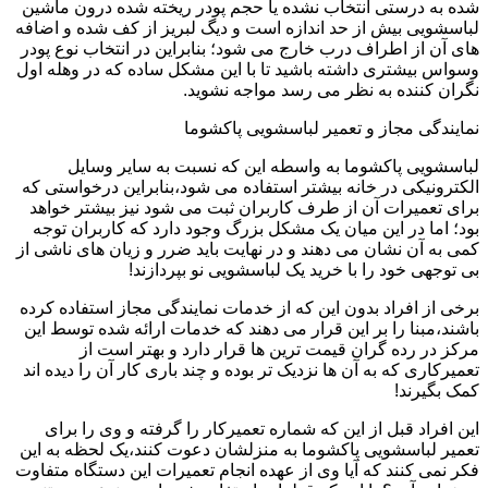
شده به درستی انتخاب نشده یا حجم پودر ریخته شده درون ماشین
لباسشویی بیش از حد اندازه است و دیگ لبریز از کف شده و اضافه
های آن از اطراف درب خارج می شود؛ بنابراین در انتخاب نوع پودر
وسواس بیشتری داشته باشید تا با این مشکل ساده که در وهله اول
نگران کننده به نظر می رسد مواجه نشوید.
نمایندگی مجاز و تعمیر لباسشویی پاکشوما
لباسشویی پاکشوما به واسطه این که نسبت به سایر وسایل
الکترونیکی در خانه بیشتر استفاده می شود،بنابراین درخواستی که
برای تعمیرات آن از طرف کاربران ثبت می شود نیز بیشتر خواهد
بود؛ اما در این میان یک مشکل بزرگ وجود دارد که کاربران توجه
کمی به آن نشان می دهند و در نهایت باید ضرر و زیان های ناشی از
بی توجهی خود را با خرید یک لباسشویی نو بپردازند!
برخی از افراد بدون این که از خدمات نمایندگی مجاز استفاده کرده
باشند،مبنا را بر این قرار می دهند که خدمات ارائه شده توسط این
مرکز در رده گران قیمت ترین ها قرار دارد و بهتر است از
تعمیرکاری که به آن ها نزدیک تر بوده و چند باری کار آن را دیده اند
کمک بگیرند!
این افراد قبل از این که شماره تعمیرکار را گرفته و وی را برای
تعمیر لباسشویی پاکشوما به منزلشان دعوت کنند،یک لحظه به این
فکر نمی کنند که آیا وی از عهده انجام تعمیرات این دستگاه متفاوت