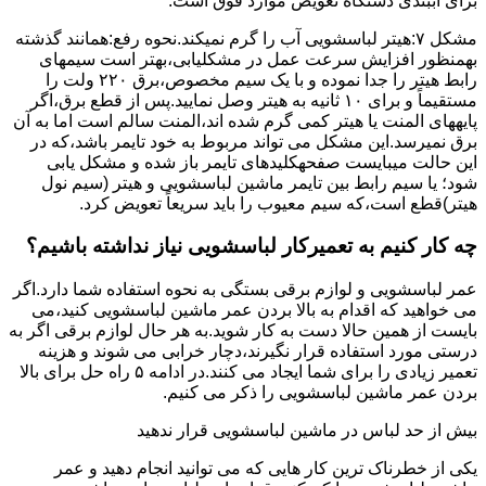
برای آببندی دستگاه ﺗﻌﻮﯾﺾ ﻣﻮارد ﻓﻮق اﺳﺖ.
مشکل ۷:ﻫﯿﺘﺮ لباسشویی آب را ﮔﺮم نمیکند.نحوه رﻓﻊ:ﻫﻤﺎﻧﻨﺪ ﮔﺬﺷﺘﻪ
بهمنظور اﻓﺰاﯾﺶ ﺳﺮﻋﺖ ﻋﻤﻞ در مشکلیابی،بهتر است سیمهای
راﺑﻂ ﻫﯿﺘﺮ را ﺟﺪا ﻧﻤﻮده و ﺑﺎ ﯾﮏ ﺳﯿﻢ ﻣﺨﺼﻮص،برق ۲۲۰ ولت را
مستقیماً و برای ۱۰ ﺛﺎﻧﯿﻪ ﺑﻪ ﻫﯿﺘﺮ وصل نمایید.ﭘﺲ از ﻗﻄﻊ ﺑﺮق،اﮔﺮ
پایههای اﻟﻤﻨﺖ یا هیتر کمی ﮔﺮم ﺷﺪه اند،اﻟﻤﻨﺖ ﺳﺎﻟﻢ است اما ﺑﻪ آن
ﺑﺮق نمیرسد.اﯾﻦ ﻣﺸﮑﻞ می تواند مربوط به ﺧﻮد ﺗﺎﯾﻤﺮ باشد،ﮐﻪ در
این حالت میبایست صفحهکلیدهای ﺗﺎﯾﻤﺮ باز شده و مشکل یابی
شود؛ ﯾﺎ ﺳﯿﻢ راﺑﻂ ﺑﯿﻦ ﺗﺎﯾﻤﺮ ماشین لباسشویی و ﻫﯿﺘﺮ (سیم ﻧﻮل
ﻫﯿﺘﺮ)ﻗﻄﻊ اﺳﺖ،ﮐﻪ ﺳﯿﻢ ﻣﻌﯿﻮب را ﺑﺎﯾﺪ سریعاً ﺗﻌﻮﯾﺾ کرد.
چه کار کنیم به تعمیرکار لباسشویی نیاز نداشته باشیم؟
عمر لباسشویی و لوازم برقی بستگی به نحوه استفاده شما دارد.اگر
می خواهید که اقدام به بالا بردن عمر ماشین لباسشویی کنید،می
بایست از همین حالا دست به کار شوید.به هر حال لوازم برقی اگر به
درستی مورد استفاده قرار نگیرند،دچار خرابی می شوند و هزینه
تعمیر زیادی را برای شما ایجاد می کنند.در ادامه ۵ راه حل برای بالا
بردن عمر ماشین لباسشویی را ذکر می کنیم.
بیش از حد لباس در ماشین لباسشویی قرار ندهید
یکی از خطرناک ترین کار هایی که می توانید انجام دهید و عمر