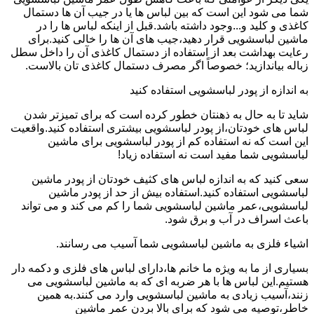
شما می شود این است که بین لباس ها یا در جیب آن ها دستمال
کاغذی و کلید و...وجود داشته باشد.قبل از اینکه لباس ها را در
ماشین لباسشویی قرار دهید،جیب های آن ها را خالی کنید.برای
رعایت بهداشت بعد از استفاده از دستمال کاغذی آن را داخل سطل
زباله بیاندازید؛ خصوصاً اگر مصرف دستمال کاغذی تان بالاست.
به اندازه از پودر لباسشویی استفاده کنید
شاید تا به حال به ذهنتان خطور کرده است که برای تمیزتر شدن
لباس های خودتان،از پودر لباسشویی بیشتری استفاده کنید.واقعیت
این است که نه استفاده کم از پودر لباسشویی برای ماشین
لباسشویی شما مفید است نه استفاده زیاد!
سعی کنید که به اندازه لباس های کثیف خودتان از پودر ماشین
لباسشویی استفاده کنید.استفاده بیش از حد از پودر ماشین
لباسشویی،عمر ماشین لباسشویی شما را کم می کند و می تواند
باعث اسراف در آب و برق شود.
اشیاء فلزی به ماشین لباسشویی شما آسیب می رسانند.
بسیاری از ما به ویژه ما خانم ها،دارای لباس های فلزی و دکمه دار
هستیم.این لباس ها با هر ضربه ای که به ماشین لباسشویی می
زنند،آسیب زیادی به ماشین لباسشویی وارد می کنند.به همین
خاطر،توصیه می شود که برای بالا بردن عمر ماشین