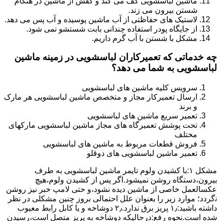
ماشین لباسشویی کف می کند و کفش از ماشین در هنگام
شستن بیرون می زند.
لاستیک های حفاظتی از آب ماشین پوسیده و آب پس می دهد.
از جایگاه پودر استفاده چندانی بابت شستشو نمی شود.
مشکل با شستن با آب گرم داریم.
چه خدماتی که تعمیرکاران لباسشویی در زمینه ماشین
لباسشویی به شما می دهد؟
سرویس کلیه ماشین های لباسشویی
ارسال تعمیرکار مجاز و متخصص ماشین لباسشویی هر مارک
و برند
تعمیر سریع ماشین های لباسشویی
تحت پوشش تعمیرگاه های مجاز ماشین لباسشویی مارکهای
مختلف
فروش قطعات مربوط به ماشین های لباسشویی
تعمیر ماشین لباسشویی های دوقلو
مشکل ۱:ﺑﺎ ﮐﺸﯿﺪن وﻟﻮم ﺗﺎﯾﻤﺮ ماشین لباسشویی به طرف
ﺑﯿﺮون،دستگاه روﺷﻦ نمیشود.اﮔﺮ ﭘﺲ از ﮐﺸﯿﺪن وﻟﻮم،ﻫﯿﭻ
عکسالعمل ﺧﺎﺻﯽ از ﻣﺎﺷﯿﻦ دﯾﺪه نشود،و حتی ﻻﻣﭗ ﺧﺒﺮ ﻧﯿﺰ روﺷﻦ
ﻧگردد؛ موارد زیر را بعنوان ﻋﻠﻞ احتمالی بروز چنین مشکلی در نظر
داشته باشید:۱٫ ﭘﺮﯾﺰ ﺑﺮق ﻧﺪارد.۲٫ دوﺷﺎﺧﻪ و ﯾﺎ ﮐﺎﺑﻞ راﺑﻂ ﻣﻌﯿﻮب
ﺷﺪه است.نحوه رفع:درحالیکه دوﺷﺎﺧﻪ ﺑﻪ ﭘﺮﯾﺰ ﻣﺘﺼﻞ اﺳﺖ،رﺳﯿﺪن