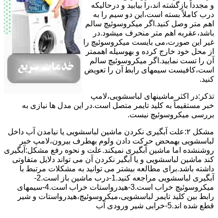
و مجدداً بازگشته اند،را ﺑﯿﺎﺑﯿﺪ و درحالیکه
درب کاملاً ﺑﺴﺘﻪ اﺳﺖ،اﯾﻦ دو ﺳﯿﻢ را ﺑﻪ
اﻫﻢ ﻣﺘﺮ وصل کنید.اﮔﺮ ﻣﯿﮑﺮوﺳﻮﺋﯿﭻ ﺳﺎﻟﻢ
ﺑﺎﺷﺪ،ﻋﻘﺮﺑﻪ اهم متر ﻣﻨﺤﺮف میشود.در
ﻏﯿﺮ اﯾﻦ ﺻﻮرت،می بایست ﻣﯿﮑﺮوﺳﻮﺋﯿﭻ را
از ﻣﺤﻞ خود ﺧﺎرج کرده و بهوسیله اهممتر
آن را ﺗﺴﺖ ﻧﻤﺎﯾﯿﺪ.اﮔﺮ ﻣﯿﮑﺮوﺳﻮﺋﯿﭻ ﺳﺎﻟﻢ
اﺳﺖ،ﮐﺎﻓﯿﺴﺖ سیمهای راﺑﻄ آن را ﺗﻌﻮﯾﺾ
کنید.
ﺗﺬﮐﺮ:در اﮐﺜﺮ ماشینهای لباسشویی،ﻻﻣﭗ
ﺧﺒﺮ مستقیماً ﺑﻪ ﮐﻠﯿﺪ ﺗﺎﯾﻤﺮ ﻣﺘﺼﻞ اﺳﺖ.در اﯾﻦ مدل ها ﻧﯿﺎزی ﺑﻪ
بررسی ﻣﯿﮑﺮوﺳﻮﺋﯿﭻ نیست.
مشکل ۲:علت آبگیری نکردن ماشین لباسشویی یا نیامدن آب داخل
لباسشویی بهمحض ﺣﺮﮐﺖ دادن وﻟﻮم بهطرف ﺑﯿﺮون،ﻻﻣﭗ ﺧﺒﺮ
روشنشده اﻣﺎ ﻣﺎﺷﯿﻦ آﺑﮕﯿﺮی نمیکند.ﻋﻠﺖ و نحوه رﻓﻊ مشکل:آبگیری
کند ماشین لباسشویی و یا آبگیر نکردن آن می تواند دلایل متفاوتی
داشته باشد.برای مطالعه بیشتر می توانید به مشکلات مرتبط با
آبگیری لباسشویی مراجعه کنید.1-درب ﻣﺎﺷﯿﻦ ﺑﺎز اﺳﺖ.2-
ﻣﯿﮑﺮوﺳﻮﺋﯿﭻ ﺧﺮاب اﺳﺖ.3-ﻫﯿﺪرواﺳﺘﺎت ﺧﺮاب اﺳﺖ.4-سیمهای
راﺑﻂ ﺑﯿﻦ ﮐﻠﯿﺪ ﺗﺎﯾﻤﺮ لباسشویی،ﻣﯿﮑﺮوﺳﻮﺋﯿﭻ،ﻫﯿﺪرواﺳﺘﺎت و ﺷﯿﺮ
ﻗﻄﻊ ﺷﺪه اند.5-خرابی شیر ورودی آب