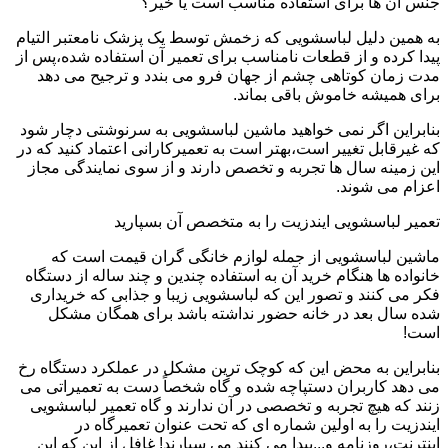
جنس آن ها برای استفاده مناسب است یا خیر؟
به همین دلیل لباسشویی که زخمش توسط یک پزشک نامعتبر التیام
پیدا کرده و از قطعات نامناسب برای تعمیر آن استفاده شده،پس از
مدت زمان کوتاهی چشم از جهان فرو می بندد و ترجیح می دهد
برای همیشه خاموش باقی بماند.
بنابراین اگر نمی خواهید ماشین لباسشویی به سرنوشتی دچار شود
که غیرقابل تغییر است،بهتر است به تعمیرکارانی اعتماد کنید که در
این زمینه سال ها تجربه و تخصص دارند و از سوی نمایندگی مجاز
اعزام می شوند.
تعمیر لباسشویی ایندزیت را به متخصص آن بسپارید
ماشین لباسشویی از جمله لوازم خانگی گران قیمت است که
خانواده ها هنگام خرید آن به استفاده چندین و چند ساله از دستگاه
فکر می کنند و تصور این که لباسشویی زیبا و جذابی که خریداری
شده سال بعد در خانه حضور نداشته باشد برای همگان مشکل
است!
بنابراین به محض این که کوچک ترین مشکل در عملکرد دستگاه رخ
می دهد کاربران دستپاچه شده و گاه شخصاً دست به تعمیراتی می
زنند که هیچ تجربه و تخصصی در آن ندارند و گاه تعمیر لباسشویی
ایندزیت را به اولین شماره ای که تحت عنوان تعمیرگاه در
اینترنت،روزنامه و...پیدا می کنند می سپارند! غافل از این که این