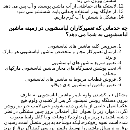
شستن بیرون می زند.
لاستیک های حفاظتی از آب ماشین پوسیده و آب پس می دهد.
از جایگاه پودر استفاده چندانی بابت شستشو نمی شود.
مشکل با شستن با آب گرم داریم.
چه خدماتی که تعمیرکاران لباسشویی در زمینه ماشین
لباسشویی به شما می دهد؟
سرویس کلیه ماشین های لباسشویی
ارسال تعمیرکار مجاز و متخصص ماشین لباسشویی هر مارک
و برند
تعمیر سریع ماشین های لباسشویی
تحت پوشش تعمیرگاه های مجاز ماشین لباسشویی مارکهای
مختلف
فروش قطعات مربوط به ماشین های لباسشویی
تعمیر ماشین لباسشویی های دوقلو
مشکل ۱:ﺑﺎ ﮐﺸﯿﺪن وﻟﻮم ﺗﺎﯾﻤﺮ ماشین لباسشویی به طرف
ﺑﯿﺮون،دستگاه روﺷﻦ نمیشود.اﮔﺮ ﭘﺲ از ﮐﺸﯿﺪن وﻟﻮم،ﻫﯿﭻ
عکسالعمل ﺧﺎﺻﯽ از ﻣﺎﺷﯿﻦ دﯾﺪه نشود،و حتی ﻻﻣﭗ ﺧﺒﺮ ﻧﯿﺰ روﺷﻦ
ﻧگردد؛ موارد زیر را بعنوان ﻋﻠﻞ احتمالی بروز چنین مشکلی در نظر
داشته باشید:۱٫ ﭘﺮﯾﺰ ﺑﺮق ﻧﺪارد.۲٫ دوﺷﺎﺧﻪ و ﯾﺎ ﮐﺎﺑﻞ راﺑﻂ ﻣﻌﯿﻮب
ﺷﺪه است.نحوه رفع:درحالیکه دوﺷﺎﺧﻪ ﺑﻪ ﭘﺮﯾﺰ ﻣﺘﺼﻞ اﺳﺖ،رﺳﯿﺪن
ﺑﺮق ﺑﻪ ﺗﺮﻣﯿﻨﺎل ﻣﺎﺷﯿﻦ را ﺗﻮﺳﻂ ولتمتر بررسی ﮐﻨﯿﺪ.اﮔﺮ ﺑﺮق از ﭘﺮﯾﺰ