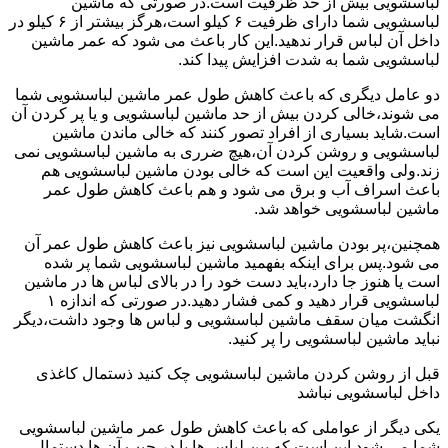
لباسشویی بیش از حد ظرفیت است.در صورتی که ماشین
لباسشویی شما دارای ظرفیت ۶ کیلو است،هرگز بیشتر از ۶ کیلو در
داخل آن لباس قرار ندهید.این کار باعث می شود که عمر ماشین
لباسشویی شما به شدت افزایش پیدا کند.
دو عامل دیگری که باعث کاهش طول عمر ماشین لباسشویی شما
می شوند،خالی کردن بیش از حد ماشین لباسشویی و یا پر کردن آن
است.شاید بسیاری از افراد تصور کنند که خالی ماندن ماشین
لباسشویی و روشن کردن آن،هیچ ضرری به ماشین لباسشویی نمی
زند.ولی واقعیت این است که خالی بودن ماشین لباسشویی هم
باعث اسراف آب و برق می شود و هم باعث کاهش طول عمر
ماشین لباسشویی خواهد شد.
همچنین،پر بودن ماشین لباسشویی نیز باعث کاهش طول عمر آن
می شود.پس برای اینکه بفهمید ماشین لباسشویی شما پر شده
است یا هنوز جا دارد،باید دست خود را در بالای لباس ها در ماشین
لباسشویی قرار دهید و کمی فشار دهید.در صورتی که اندازه ۱
انگشت میان سقف ماشین لباسشویی و لباس ها وجود داشت،دیگر
نباید ماشین لباسشویی را پر کنید.
قبل از روشن کردن ماشین لباسشویی چک کنید ذستمال کاغذی
داخل لباسشویی نباشد
یکی دیگر از عواملی که باعث کاهش طول عمر ماشین لباسشویی
شما می شود این است که بین لباس ها یا در جیب آن ها دستمال