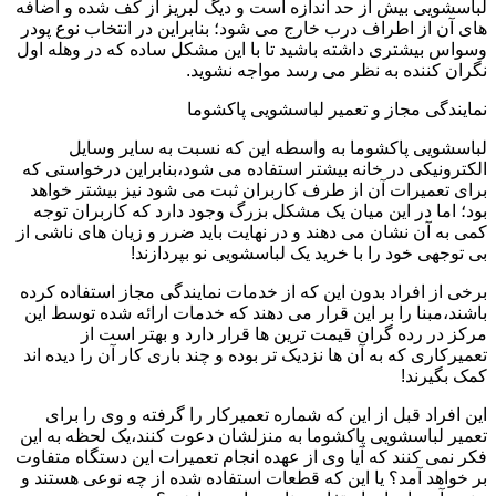
لباسشویی بیش از حد اندازه است و دیگ لبریز از کف شده و اضافه
های آن از اطراف درب خارج می شود؛ بنابراین در انتخاب نوع پودر
وسواس بیشتری داشته باشید تا با این مشکل ساده که در وهله اول
نگران کننده به نظر می رسد مواجه نشوید.
نمایندگی مجاز و تعمیر لباسشویی پاکشوما
لباسشویی پاکشوما به واسطه این که نسبت به سایر وسایل
الکترونیکی در خانه بیشتر استفاده می شود،بنابراین درخواستی که
برای تعمیرات آن از طرف کاربران ثبت می شود نیز بیشتر خواهد
بود؛ اما در این میان یک مشکل بزرگ وجود دارد که کاربران توجه
کمی به آن نشان می دهند و در نهایت باید ضرر و زیان های ناشی از
بی توجهی خود را با خرید یک لباسشویی نو بپردازند!
برخی از افراد بدون این که از خدمات نمایندگی مجاز استفاده کرده
باشند،مبنا را بر این قرار می دهند که خدمات ارائه شده توسط این
مرکز در رده گران قیمت ترین ها قرار دارد و بهتر است از
تعمیرکاری که به آن ها نزدیک تر بوده و چند باری کار آن را دیده اند
کمک بگیرند!
این افراد قبل از این که شماره تعمیرکار را گرفته و وی را برای
تعمیر لباسشویی پاکشوما به منزلشان دعوت کنند،یک لحظه به این
فکر نمی کنند که آیا وی از عهده انجام تعمیرات این دستگاه متفاوت
بر خواهد آمد؟ یا این که قطعات استفاده شده از چه نوعی هستند و