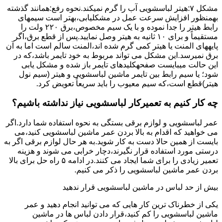
مشکل ۷:ﻫﯿﺘﺮ لباسشویی آب را ﮔﺮم نمیکند.نحوه رﻓﻊ:ﻫﻤﺎﻧﻨﺪ ﮔﺬﺷﺘﻪ
بهمنظور اﻓﺰاﯾﺶ ﺳﺮﻋﺖ ﻋﻤﻞ در مشکلیابی،بهتر است سیمهای
راﺑﻂ ﻫﯿﺘﺮ را ﺟﺪا ﻧﻤﻮده و ﺑﺎ ﯾﮏ ﺳﯿﻢ ﻣﺨﺼﻮص،برق ۲۲۰ ولت را
مستقیماً و برای ۱۰ ﺛﺎﻧﯿﻪ ﺑﻪ ﻫﯿﺘﺮ وصل نمایید.ﭘﺲ از ﻗﻄﻊ ﺑﺮق،اﮔﺮ
پایههای اﻟﻤﻨﺖ یا هیتر کمی ﮔﺮم ﺷﺪه اند،اﻟﻤﻨﺖ ﺳﺎﻟﻢ است اما ﺑﻪ آن
ﺑﺮق نمیرسد.اﯾﻦ ﻣﺸﮑﻞ می تواند مربوط به ﺧﻮد ﺗﺎﯾﻤﺮ باشد،ﮐﻪ در
این حالت میبایست صفحهکلیدهای ﺗﺎﯾﻤﺮ باز شده و مشکل یابی
شود؛ ﯾﺎ ﺳﯿﻢ راﺑﻂ ﺑﯿﻦ ﺗﺎﯾﻤﺮ ماشین لباسشویی و ﻫﯿﺘﺮ (سیم ﻧﻮل
ﻫﯿﺘﺮ)ﻗﻄﻊ اﺳﺖ،ﮐﻪ ﺳﯿﻢ ﻣﻌﯿﻮب را ﺑﺎﯾﺪ سریعاً ﺗﻌﻮﯾﺾ کرد.
چه کار کنیم به تعمیرکار لباسشویی نیاز نداشته باشیم؟
عمر لباسشویی و لوازم برقی بستگی به نحوه استفاده شما دارد.اگر
می خواهید که اقدام به بالا بردن عمر ماشین لباسشویی کنید،می
بایست از همین حالا دست به کار شوید.به هر حال لوازم برقی اگر به
درستی مورد استفاده قرار نگیرند،دچار خرابی می شوند و هزینه
تعمیر زیادی را برای شما ایجاد می کنند.در ادامه ۵ راه حل برای بالا
بردن عمر ماشین لباسشویی را ذکر می کنیم.
بیش از حد لباس در ماشین لباسشویی قرار ندهید
یکی از خطرناک ترین کار هایی که می توانید انجام دهید و عمر
ماشین لباسشویی را کم کنید،قرار دادن لباس ها در ماشین