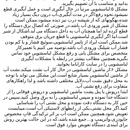
بدانید و متناسب با آن تصمیم بگیرید.
مشکل ۵:لباسشویی مرتباً در ﺣﺎل آﺑﮕﯿﺮی اﺳﺖ و ﻋﻤﻞ آﺑﮕﯿﺮی ﻗﻄﻊ
نمیشود.نحوه رﻓﻊ:اﮔﺮ در ﻣﺪت آﺑﮕﯿﺮی،آب درون دﯾﮓ ﺑﺴﯿﺎر زﯾﺎد
ﺷﺪه،بهگونهای ﮐﻪ از ﺷﯿﺸﻪ درب ﻧﯿﺰ دﯾﺪه میشود،ممکن است
مشکل از شیر ورودی آب باشد.در صورتی که اتصال برق دستگاه را
قطع کرده اید اما همچنان آب به داخل دستگاه می آید،اشکال از شیر
است.اما اگر آبگیری لباسشویی با قطع جریان برق متوقف
شد،ممکن است ایراد از تایمر لباسشویی،سوئیچ فشار و یا کم بودن
فشار آب شیلنگ ورودی آب باشد.توصیه می کنیم با تعمیرکار
متخصص برای مشکل یابی و رفع مشکل لباسشویی خود تماس
بگیرید.همچنین مطالب بیشتر در رابطه با مشکلات آبگیری
لباسشویی را در سایت کاراباما بخوانید.
مشکل ۶:از ﻣﺎﺷﯿﻦ لباسشویی در ﺣﺎل ﮐﺎر آب ﻧﺸﺖ میکند.نشت آب
از ماشین لباسشویی بسیار شایع است.این مشکل می تواند با توجه
به محل دقیق نشت آب،دلایل مختلفی داشته باشد و لذا راهکارهای
متفاوت برای رفع نشتی آب.
ابتدا درپوش یا پنل ﭘﺸﺖ ﻣﺎﺷﯿﻦ لباسشویی و درپوش ﻓﻮﻗﺎﻧﯽ را از
دستگاه ﺟﺪا ﻧﻤﻮده و ﺳﭙﺲ لباسشویی را ﺑﻪ ﺑﺮق وصل ﮐﻨﯿﺪ.سپس در
حین کار به دستگاه دقت نموده و ﻣﺤﻞ نشتی آب را ﺷﻨﺎﺳﺎﯾﯽ
کنید.اﮔﺮ ﻣﺤﻞ نشتی،ﯾﮑﯽ از رابطهای ﻻﺳﺘﯿﮑﯽ آب اﺳﺖ،میبایست
ﺗﻌﻮﯾﺾ شود.همچنین ﻣﻤﮑﻦ اﺳﺖ آب بر اثر ﺗﺮﮐﯿﺪﮔﯽ قابِ ﻣﺨﺼﻮص
ﺟﺎﭘﻮدری،واترپمپ و…جمع شده ﺑﺎﺷﺪ،ﮐﻪ در این حالت بهترین روش
برای آببندی دستگاه ﺗﻌﻮﯾﺾ ﻣﻮارد ﻓﻮق اﺳﺖ.