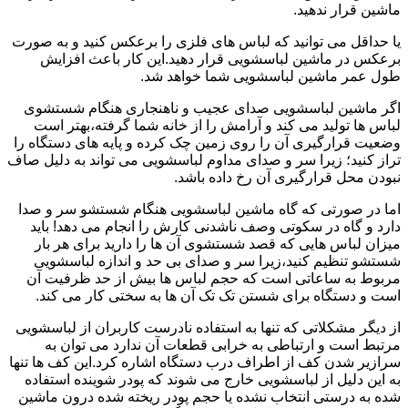
ماشین قرار ندهید.
یا حداقل می توانید که لباس های فلزی را برعکس کنید و به صورت
برعکس در ماشین لباسشویی قرار دهید.این کار باعث افزایش
طول عمر ماشین لباسشویی شما خواهد شد.
اگر ماشین لباسشویی صدای عجیب و ناهنجاری هنگام شستشوی
لباس ها تولید می کند و آرامش را از خانه شما گرفته،بهتر است
وضعیت قرارگیری آن را روی زمین چک کرده و پایه های دستگاه را
تراز کنید؛ زیرا سر و صدای مداوم لباسشویی می تواند به دلیل صاف
نبودن محل قرارگیری آن رخ داده باشد.
اما در صورتی که گاه ماشین لباسشویی هنگام شستشو سر و صدا
دارد و گاه در سکوتی وصف ناشدنی کارش را انجام می دهد! باید
میزان لباس هایی که قصد شستشوی آن ها را دارید برای هر بار
شستشو تنظیم کنید،زیرا سر و صدای بی حد و اندازه لباسشویی
مربوط به ساعاتی است که حجم لباس ها بیش از حد ظرفیت آن
است و دستگاه برای شستن تک تک آن ها به سختی کار می کند.
از دیگر مشکلاتی که تنها به استفاده نادرست کاربران از لباسشویی
مرتبط است و ارتباطی به خرابی قطعات آن ندارد می توان به
سرازیر شدن کف از اطراف درب دستگاه اشاره کرد.این کف ها تنها
به این دلیل از لباسشویی خارج می شوند که پودر شوینده استفاده
شده به درستی انتخاب نشده یا حجم پودر ریخته شده درون ماشین