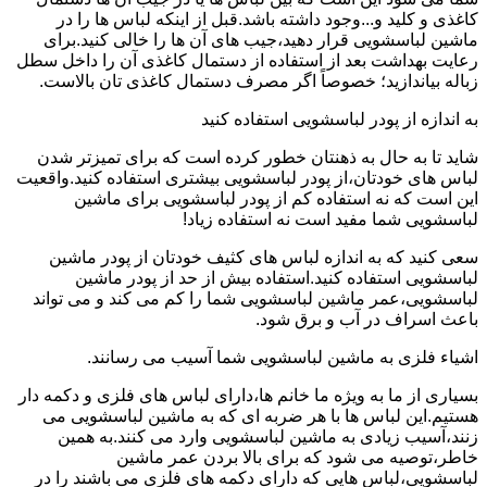
کاغذی و کلید و...وجود داشته باشد.قبل از اینکه لباس ها را در
ماشین لباسشویی قرار دهید،جیب های آن ها را خالی کنید.برای
رعایت بهداشت بعد از استفاده از دستمال کاغذی آن را داخل سطل
زباله بیاندازید؛ خصوصاً اگر مصرف دستمال کاغذی تان بالاست.
به اندازه از پودر لباسشویی استفاده کنید
شاید تا به حال به ذهنتان خطور کرده است که برای تمیزتر شدن
لباس های خودتان،از پودر لباسشویی بیشتری استفاده کنید.واقعیت
این است که نه استفاده کم از پودر لباسشویی برای ماشین
لباسشویی شما مفید است نه استفاده زیاد!
سعی کنید که به اندازه لباس های کثیف خودتان از پودر ماشین
لباسشویی استفاده کنید.استفاده بیش از حد از پودر ماشین
لباسشویی،عمر ماشین لباسشویی شما را کم می کند و می تواند
باعث اسراف در آب و برق شود.
اشیاء فلزی به ماشین لباسشویی شما آسیب می رسانند.
بسیاری از ما به ویژه ما خانم ها،دارای لباس های فلزی و دکمه دار
هستیم.این لباس ها با هر ضربه ای که به ماشین لباسشویی می
زنند،آسیب زیادی به ماشین لباسشویی وارد می کنند.به همین
خاطر،توصیه می شود که برای بالا بردن عمر ماشین
لباسشویی،لباس هایی که دارای دکمه های فلزی می باشند را در