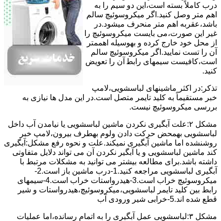
درب کاملاً ﺑﺴﺘﻪ اﺳﺖ،اﯾﻦ دو ﺳﯿﻢ را ﺑﻪ
اﻫﻢ ﻣﺘﺮ وصل کنید.اﮔﺮ ﻣﯿﮑﺮوﺳﻮﺋﯿﭻ ﺳﺎﻟﻢ
ﺑﺎﺷﺪ،ﻋﻘﺮﺑﻪ اهم متر ﻣﻨﺤﺮف میشود.در
ﻏﯿﺮ اﯾﻦ ﺻﻮرت،می بایست ﻣﯿﮑﺮوﺳﻮﺋﯿﭻ را
از ﻣﺤﻞ خود ﺧﺎرج کرده و بهوسیله اهممتر
آن را ﺗﺴﺖ ﻧﻤﺎﯾﯿﺪ.اﮔﺮ ﻣﯿﮑﺮوﺳﻮﺋﯿﭻ ﺳﺎﻟﻢ
اﺳﺖ،ﮐﺎﻓﯿﺴﺖ سیمهای راﺑﻄ آن را ﺗﻌﻮﯾﺾ
کنید.
ﺗﺬﮐﺮ:در اﮐﺜﺮ ماشینهای لباسشویی،ﻻﻣﭗ
ﺧﺒﺮ مستقیماً ﺑﻪ ﮐﻠﯿﺪ ﺗﺎﯾﻤﺮ ﻣﺘﺼﻞ اﺳﺖ.در اﯾﻦ مدل ها ﻧﯿﺎزی ﺑﻪ
بررسی ﻣﯿﮑﺮوﺳﻮﺋﯿﭻ نیست.
مشکل ۲:علت آبگیری نکردن ماشین لباسشویی یا نیامدن آب داخل
لباسشویی بهمحض ﺣﺮﮐﺖ دادن وﻟﻮم بهطرف ﺑﯿﺮون،ﻻﻣﭗ ﺧﺒﺮ
روشنشده اﻣﺎ ﻣﺎﺷﯿﻦ آﺑﮕﯿﺮی نمیکند.ﻋﻠﺖ و نحوه رﻓﻊ مشکل:آبگیری
کند ماشین لباسشویی و یا آبگیر نکردن آن می تواند دلایل متفاوتی
داشته باشد.برای مطالعه بیشتر می توانید به مشکلات مرتبط با
آبگیری لباسشویی مراجعه کنید.1-درب ﻣﺎﺷﯿﻦ ﺑﺎز اﺳﺖ.2-
ﻣﯿﮑﺮوﺳﻮﺋﯿﭻ ﺧﺮاب اﺳﺖ.3-ﻫﯿﺪرواﺳﺘﺎت ﺧﺮاب اﺳﺖ.4-سیمهای
راﺑﻂ ﺑﯿﻦ ﮐﻠﯿﺪ ﺗﺎﯾﻤﺮ لباسشویی،ﻣﯿﮑﺮوﺳﻮﺋﯿﭻ،ﻫﯿﺪرواﺳﺘﺎت و ﺷﯿﺮ
ﻗﻄﻊ ﺷﺪه اند.5-خرابی شیر ورودی آب
مشکل ۳:لباسشویی ﻋﻤﻞ آﺑﮕﯿﺮی را ﺑﻪ اﺗﻤﺎم رﺳﺎﻧﺪه،اﻣﺎ ﻋﻤﻠﯿﺎت