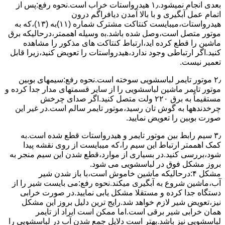
ﺑﻌﺪی اﻧﺠﺎم نمیشود.۱٫ ﻫﯿﺪرواﺳﺘﺎت ﺧﺮاب اﺳﺖ.نحوه رﻓﻊ:ﭘﺲ از
اﺗﻤﺎم عمل آﺑﮕﯿﺮی و ﺑﺎ ﺑﺎﻻ آﻣﺪن دﯾﺎﻓﺮاﮔﻢ درون
ﻫﯿﺪرواﺳﺘﺎت،میبایست ﮐﻨﺘﺎﮐﺖ ﻣﺸﺘﺮک شماره (۱۱)به (۱۳)،ﮐﻪ ﺑﻪ
ﻣﻮﺗﻮر ﻣﺘﺼﻞ اﺳﺖ،وﺻﻞ ﺷﺪه ﺑﺎﺷﺪ.ﺑه وسیله اهممتر،درحالیکه ﺑﺮق
ﻣﺎﺷﯿﻦ را ﻗﻄﻊ کرده اید،ارﺗﺒﺎط ﮐﻨﺘﺎﮐﺖ ﻫﺎی ﻣﺬﮐﻮر را ﻣﺸﺎﻫﺪه
کنید.اﮔﺮ ارﺗﺒﺎطی وجود ندارد،ﻫﯿﺪرواﺳﺘﺎت را ﺗﻌﻮﯾﺾ ﮐﻨﯿﺪ،زﯾﺮا قابل
ﺗﻌﻤﯿﺮ نیست.
۲٫ ﻣﻮﺗﻮر ﺗﺎﯾﻤﺮ لباسشویی ﺳﻮﺧﺘﻪ اﺳﺖ.نحوه رﻓﻊ:سیمهای ﺑﻮﺑﯿﻦ
ﻣﻮﺗﻮر ﺗﺎﯾﻤﺮ ماشین لباسشویی را از ﺳﺎﯾﺮ قسمتهای ﻣﺪار ﺟﺪا کرده و
مستقیماً ﺑﻪ برق ۲۲۰ وﻟﺖ ﻣﺘﺼﻞ کنید.اﮔﺮ ﺻﺪای ﭼﺮﺧﺶ
چرخدندهها به گوش تان رﺳﯿﺪ،ﻣﻮﺗﻮر ﺗﺎﯾﻤﺮ ﺳﺎﻟﻢ اﺳﺖ.در ﻏﯿﺮ اﯾﻦ
ﺻﻮرت ﺑﻮﺑﯿﻦ را ﺗﻌﻮﯾﺾ ﻧﻤﺎﯾﯿﺪ.
۳٫ ﺳﯿﻢ راﺑﻂ ﺑﯿﻦ ﻣﻮﺗﻮر ﺗﺎﯾﻤﺮ و ﻫﯿﺪرواﺳﺘﺎت ﻗﻄﻊ ﺷﺪه اﺳﺖ.به
کمک اهممتر ارﺗﺒﺎط اﯾﻦ ﺳﯿﻢ را،ﮐﻪ میبایست از روی ﻧﻘﺸﻪ ﭘﯿﺪا
ﺷﻮد،بررسی ﮐﻨﯿﺪ.در ﺑﺴﯿﺎری از موارد،ﻗﻄﻊ ﺷﺪن اﯾﻦ ﺳﯿﻢ ﻣﻨﺠﺮ ﺑﻪ
ﺑﺮوز مشکل ﻓﻮق در لباسشویی می شود.
مشکل ۴:درحالیکه ﻣﺎﺷﯿﻦ ﺧﺎﻣﻮش اﺳﺖ،ﺑﺎ ﺑﺎز ﺷﺪن ﺷﯿﺮ
آب،ﻣﺎﺷﯿﻦ ﺷﺮوع ﺑﻪ آﺑﮕﯿﺮی میکند.نحوه رﻓﻊ:می بایست ﺷﯿﺮ را از
دستگاه جدا کرده و مستقلا مشکل یابی نمایید.در صورت خرابی
نیز،تعویض شیر لازم خواهد شد.رایج ترین دلیل بروز این مشکل
همان خرابی شیر برقی است.اما ممکن است ایراد از تایمر
لباسشویی نیز باشد.بهتر است دلایل جمع شدن آب در لباسشویی را