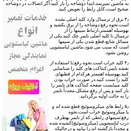
ﺑﻪ ﻣﺎﺷﯿﻦ نمیرسد،اﺑﺘﺪا دوشاخه را باز کنید.اﮔﺮ اﺗﺼﺎﻻت در دوشاخه
ﺻﺤﯿﺢ اﺳﺖ،ﮐﺎﺑﻞ راﺑﻂ را ﺗﻌﻮﯾﺾ کنید.
۳٫ ﺑﺮق از ﺗﺮﻣﯿﻨﺎل وارد ﮐﻠﯿﺪ اﺻﻠﯽ ﻧﺸﺪه
است.نحوه رﻓﻊ:دوشاخه را از ﺑﺮق بکشید و
بهوسیله اهممتر،ارﺗﺒﺎط سیمها را از
ﺗﺮﻣﯿﻨﺎل ﺗﺎ ﮐﻠﯿﺪ اﺻﻠﯽ ﺗﺎﯾﻤﺮ چک کنید.یکی از
مسائل شایع،ﻗﻄﻊ شدن ﯾﮑﯽ از سیمها
است که سبب می شود،ﻣﺎﺷﯿﻦ لباسشویی
روﺷﻦ نشود.
۴٫ ﮐﻠﯿﺪ ﺧﺮاب اﺳﺖ.نحوه رفع:ﺑﺎ اﺳﺘﻔﺎده از
ﻧﻘﺸﻪ ﺗﺎﯾﻤﺮ،ﮐﻨﺘﺎﮐﺖ ﻫﺎی ﮐﻠﯿﺪ را ﺷﻨﺎﺳﺎﯾﯽ
کنید.بهوسیله اهممتر هرکدام از قطبهای
ﮐﻠﯿﺪ را ﺗﺴﺖ ﮐﻨﯿﺪ.در ﺻﻮرت ﺧﺮاب ﺑﻮدن
ﮐﻠﯿﺪ میبایست ﺻﻔﺤﻪ ﮐﻨﺘﺎﮐﺖ ﻫﺎی ﺗﺎﯾﻤﺮ را
باز کنید و ﭘﺲ از رﻓﻊ مشکل،مجدداً ﺗﺎﯾﻤﺮ
را به حالت اوﻟﯿﻪ برگردانید.
۵٫ رابط های ﻣﯿﮑﺮوﺳﻮﺋﯿﭻ ﻗﻄﻊ شده اند و
ﯾﺎ ﻣﯿﮑﺮوﺳﻮﺋﯿﭻ ﺧﺮاب اﺳﺖ.نحوه
رفع:سیمهای راﺑﻄﯽ ﮐﻪ از ﺗﺎﯾﻤﺮ بهطرف
درب لباسشویی (ﻣﯿﮑﺮوﺳﻮﺋﯿﭻ)کشیده شده
و مجدداً بازگشته اند،را ﺑﯿﺎﺑﯿﺪ و درحالیکه