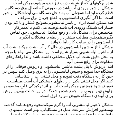
ﺷﺪه،بهگونهای ﮐﻪ از ﺷﯿﺸﻪ درب ﻧﯿﺰ دﯾﺪه میشود،ممکن است
مشکل از شیر ورودی آب باشد.در صورتی که اتصال برق دستگاه را
قطع کرده اید اما همچنان آب به داخل دستگاه می آید،اشکال از شیر
است.اما اگر آبگیری لباسشویی با قطع جریان برق متوقف
شد،ممکن است ایراد از تایمر لباسشویی،سوئیچ فشار و یا کم بودن
فشار آب شیلنگ ورودی آب باشد.توصیه می کنیم با تعمیرکار
متخصص برای مشکل یابی و رفع مشکل لباسشویی خود تماس
بگیرید.همچنین مطالب بیشتر در رابطه با مشکلات آبگیری
لباسشویی را در سایت کاراباما بخوانید.
مشکل ۶:از ﻣﺎﺷﯿﻦ لباسشویی در ﺣﺎل ﮐﺎر آب ﻧﺸﺖ میکند.نشت آب
از ماشین لباسشویی بسیار شایع است.این مشکل می تواند با توجه
به محل دقیق نشت آب،دلایل مختلفی داشته باشد و لذا راهکارهای
متفاوت برای رفع نشتی آب.
ابتدا درپوش یا پنل ﭘﺸﺖ ﻣﺎﺷﯿﻦ لباسشویی و درپوش ﻓﻮﻗﺎﻧﯽ را از
دستگاه ﺟﺪا ﻧﻤﻮده و ﺳﭙﺲ لباسشویی را ﺑﻪ ﺑﺮق وصل ﮐﻨﯿﺪ.سپس در
حین کار به دستگاه دقت نموده و ﻣﺤﻞ نشتی آب را ﺷﻨﺎﺳﺎﯾﯽ
کنید.اﮔﺮ ﻣﺤﻞ نشتی،ﯾﮑﯽ از رابطهای ﻻﺳﺘﯿﮑﯽ آب اﺳﺖ،میبایست
ﺗﻌﻮﯾﺾ شود.همچنین ﻣﻤﮑﻦ اﺳﺖ آب بر اثر ﺗﺮﮐﯿﺪﮔﯽ قابِ ﻣﺨﺼﻮص
ﺟﺎﭘﻮدری،واترپمپ و…جمع شده ﺑﺎﺷﺪ،ﮐﻪ در این حالت بهترین روش
برای آببندی دستگاه ﺗﻌﻮﯾﺾ ﻣﻮارد ﻓﻮق اﺳﺖ.
مشکل ۷:ﻫﯿﺘﺮ لباسشویی آب را ﮔﺮم نمیکند.نحوه رﻓﻊ:ﻫﻤﺎﻧﻨﺪ ﮔﺬﺷﺘﻪ
بهمنظور اﻓﺰاﯾﺶ ﺳﺮﻋﺖ ﻋﻤﻞ در مشکلیابی،بهتر است سیمهای
راﺑﻂ ﻫﯿﺘﺮ را ﺟﺪا ﻧﻤﻮده و ﺑﺎ ﯾﮏ ﺳﯿﻢ ﻣﺨﺼﻮص،برق ۲۲۰ ولت را