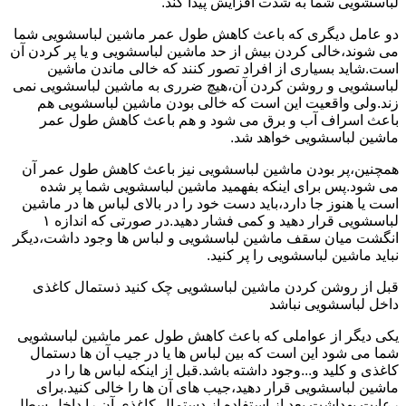
لباسشویی شما به شدت افزایش پیدا کند.
دو عامل دیگری که باعث کاهش طول عمر ماشین لباسشویی شما
می شوند،خالی کردن بیش از حد ماشین لباسشویی و یا پر کردن آن
است.شاید بسیاری از افراد تصور کنند که خالی ماندن ماشین
لباسشویی و روشن کردن آن،هیچ ضرری به ماشین لباسشویی نمی
زند.ولی واقعیت این است که خالی بودن ماشین لباسشویی هم
باعث اسراف آب و برق می شود و هم باعث کاهش طول عمر
ماشین لباسشویی خواهد شد.
همچنین،پر بودن ماشین لباسشویی نیز باعث کاهش طول عمر آن
می شود.پس برای اینکه بفهمید ماشین لباسشویی شما پر شده
است یا هنوز جا دارد،باید دست خود را در بالای لباس ها در ماشین
لباسشویی قرار دهید و کمی فشار دهید.در صورتی که اندازه ۱
انگشت میان سقف ماشین لباسشویی و لباس ها وجود داشت،دیگر
نباید ماشین لباسشویی را پر کنید.
قبل از روشن کردن ماشین لباسشویی چک کنید ذستمال کاغذی
داخل لباسشویی نباشد
یکی دیگر از عواملی که باعث کاهش طول عمر ماشین لباسشویی
شما می شود این است که بین لباس ها یا در جیب آن ها دستمال
کاغذی و کلید و...وجود داشته باشد.قبل از اینکه لباس ها را در
ماشین لباسشویی قرار دهید،جیب های آن ها را خالی کنید.برای
رعایت بهداشت بعد از استفاده از دستمال کاغذی آن را داخل سطل