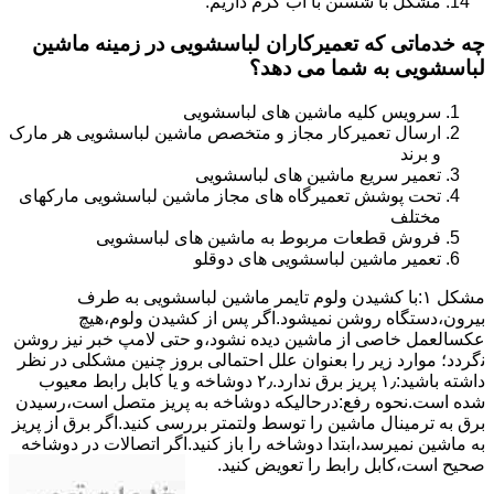
مشکل با شستن با آب گرم داریم.
چه خدماتی که تعمیرکاران لباسشویی در زمینه ماشین
لباسشویی به شما می دهد؟
سرویس کلیه ماشین های لباسشویی
ارسال تعمیرکار مجاز و متخصص ماشین لباسشویی هر مارک
و برند
تعمیر سریع ماشین های لباسشویی
تحت پوشش تعمیرگاه های مجاز ماشین لباسشویی مارکهای
مختلف
فروش قطعات مربوط به ماشین های لباسشویی
تعمیر ماشین لباسشویی های دوقلو
مشکل ۱:ﺑﺎ ﮐﺸﯿﺪن وﻟﻮم ﺗﺎﯾﻤﺮ ماشین لباسشویی به طرف
ﺑﯿﺮون،دستگاه روﺷﻦ نمیشود.اﮔﺮ ﭘﺲ از ﮐﺸﯿﺪن وﻟﻮم،ﻫﯿﭻ
عکسالعمل ﺧﺎﺻﯽ از ﻣﺎﺷﯿﻦ دﯾﺪه نشود،و حتی ﻻﻣﭗ ﺧﺒﺮ ﻧﯿﺰ روﺷﻦ
ﻧگردد؛ موارد زیر را بعنوان ﻋﻠﻞ احتمالی بروز چنین مشکلی در نظر
داشته باشید:۱٫ ﭘﺮﯾﺰ ﺑﺮق ﻧﺪارد.۲٫ دوﺷﺎﺧﻪ و ﯾﺎ ﮐﺎﺑﻞ راﺑﻂ ﻣﻌﯿﻮب
ﺷﺪه است.نحوه رفع:درحالیکه دوﺷﺎﺧﻪ ﺑﻪ ﭘﺮﯾﺰ ﻣﺘﺼﻞ اﺳﺖ،رﺳﯿﺪن
ﺑﺮق ﺑﻪ ﺗﺮﻣﯿﻨﺎل ﻣﺎﺷﯿﻦ را ﺗﻮﺳﻂ ولتمتر بررسی ﮐﻨﯿﺪ.اﮔﺮ ﺑﺮق از ﭘﺮﯾﺰ
ﺑﻪ ﻣﺎﺷﯿﻦ نمیرسد،اﺑﺘﺪا دوشاخه را باز کنید.اﮔﺮ اﺗﺼﺎﻻت در دوشاخه
ﺻﺤﯿﺢ اﺳﺖ،ﮐﺎﺑﻞ راﺑﻂ را ﺗﻌﻮﯾﺾ کنید.