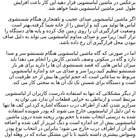
برعکس در ماشین لباسشویی قرار دهید.این کار باعث افزایش
طول عمر ماشین لباسشویی شما خواهد شد.
اگر ماشین لباسشویی صدای عجیب و ناهنجاری هنگام شستشوی
لباس ها تولید می کند و آرامش را از خانه شما گرفته،بهتر است
وضعیت قرارگیری آن را روی زمین چک کرده و پایه های دستگاه را
تراز کنید؛ زیرا سر و صدای مداوم لباسشویی می تواند به دلیل صاف
نبودن محل قرارگیری آن رخ داده باشد.
اما در صورتی که گاه ماشین لباسشویی هنگام شستشو سر و صدا
دارد و گاه در سکوتی وصف ناشدنی کارش را انجام می دهد! باید
میزان لباس هایی که قصد شستشوی آن ها را دارید برای هر بار
شستشو تنظیم کنید،زیرا سر و صدای بی حد و اندازه لباسشویی
مربوط به ساعاتی است که حجم لباس ها بیش از حد ظرفیت آن
است و دستگاه برای شستن تک تک آن ها به سختی کار می کند.
از دیگر مشکلاتی که تنها به استفاده نادرست کاربران از لباسشویی
مرتبط است و ارتباطی به خرابی قطعات آن ندارد می توان به
سرازیر شدن کف از اطراف درب دستگاه اشاره کرد.این کف ها تنها
به این دلیل از لباسشویی خارج می شوند که پودر شوینده استفاده
شده به درستی انتخاب نشده یا حجم پودر ریخته شده درون ماشین
لباسشویی بیش از حد اندازه است و دیگ لبریز از کف شده و اضافه
های آن از اطراف درب خارج می شود؛ بنابراین در انتخاب نوع پودر
وسواس بیشتری داشته باشید تا با این مشکل ساده که در وهله اول