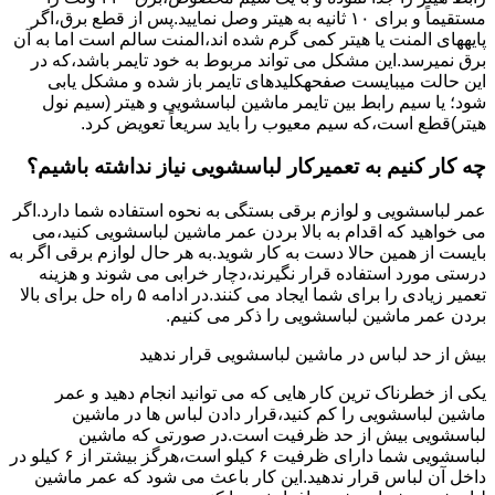
مستقیماً و برای ۱۰ ﺛﺎﻧﯿﻪ ﺑﻪ ﻫﯿﺘﺮ وصل نمایید.ﭘﺲ از ﻗﻄﻊ ﺑﺮق،اﮔﺮ
پایههای اﻟﻤﻨﺖ یا هیتر کمی ﮔﺮم ﺷﺪه اند،اﻟﻤﻨﺖ ﺳﺎﻟﻢ است اما ﺑﻪ آن
ﺑﺮق نمیرسد.اﯾﻦ ﻣﺸﮑﻞ می تواند مربوط به ﺧﻮد ﺗﺎﯾﻤﺮ باشد،ﮐﻪ در
این حالت میبایست صفحهکلیدهای ﺗﺎﯾﻤﺮ باز شده و مشکل یابی
شود؛ ﯾﺎ ﺳﯿﻢ راﺑﻂ ﺑﯿﻦ ﺗﺎﯾﻤﺮ ماشین لباسشویی و ﻫﯿﺘﺮ (سیم ﻧﻮل
ﻫﯿﺘﺮ)ﻗﻄﻊ اﺳﺖ،ﮐﻪ ﺳﯿﻢ ﻣﻌﯿﻮب را ﺑﺎﯾﺪ سریعاً ﺗﻌﻮﯾﺾ کرد.
چه کار کنیم به تعمیرکار لباسشویی نیاز نداشته باشیم؟
عمر لباسشویی و لوازم برقی بستگی به نحوه استفاده شما دارد.اگر
می خواهید که اقدام به بالا بردن عمر ماشین لباسشویی کنید،می
بایست از همین حالا دست به کار شوید.به هر حال لوازم برقی اگر به
درستی مورد استفاده قرار نگیرند،دچار خرابی می شوند و هزینه
تعمیر زیادی را برای شما ایجاد می کنند.در ادامه ۵ راه حل برای بالا
بردن عمر ماشین لباسشویی را ذکر می کنیم.
بیش از حد لباس در ماشین لباسشویی قرار ندهید
یکی از خطرناک ترین کار هایی که می توانید انجام دهید و عمر
ماشین لباسشویی را کم کنید،قرار دادن لباس ها در ماشین
لباسشویی بیش از حد ظرفیت است.در صورتی که ماشین
لباسشویی شما دارای ظرفیت ۶ کیلو است،هرگز بیشتر از ۶ کیلو در
داخل آن لباس قرار ندهید.این کار باعث می شود که عمر ماشین