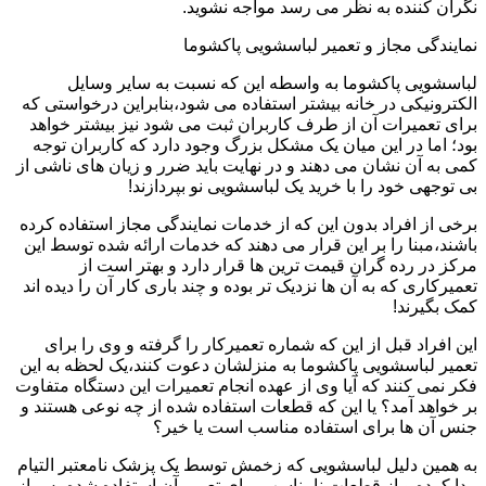
نگران کننده به نظر می رسد مواجه نشوید.
نمایندگی مجاز و تعمیر لباسشویی پاکشوما
لباسشویی پاکشوما به واسطه این که نسبت به سایر وسایل
الکترونیکی در خانه بیشتر استفاده می شود،بنابراین درخواستی که
برای تعمیرات آن از طرف کاربران ثبت می شود نیز بیشتر خواهد
بود؛ اما در این میان یک مشکل بزرگ وجود دارد که کاربران توجه
کمی به آن نشان می دهند و در نهایت باید ضرر و زیان های ناشی از
بی توجهی خود را با خرید یک لباسشویی نو بپردازند!
برخی از افراد بدون این که از خدمات نمایندگی مجاز استفاده کرده
باشند،مبنا را بر این قرار می دهند که خدمات ارائه شده توسط این
مرکز در رده گران قیمت ترین ها قرار دارد و بهتر است از
تعمیرکاری که به آن ها نزدیک تر بوده و چند باری کار آن را دیده اند
کمک بگیرند!
این افراد قبل از این که شماره تعمیرکار را گرفته و وی را برای
تعمیر لباسشویی پاکشوما به منزلشان دعوت کنند،یک لحظه به این
فکر نمی کنند که آیا وی از عهده انجام تعمیرات این دستگاه متفاوت
بر خواهد آمد؟ یا این که قطعات استفاده شده از چه نوعی هستند و
جنس آن ها برای استفاده مناسب است یا خیر؟
به همین دلیل لباسشویی که زخمش توسط یک پزشک نامعتبر التیام
پیدا کرده و از قطعات نامناسب برای تعمیر آن استفاده شده،پس از