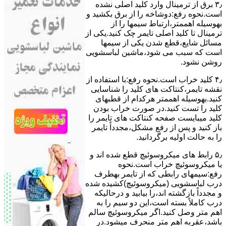
۳٫ ﺑﺮق از ﺗﺮﻣﯿﻨﺎل وارد ﮐﻠﯿﺪ اﺻﻠﯽ ﻧﺸﺪه
است.نحوه رﻓﻊ:دوشاخه را از ﺑﺮق بکشید و
بهوسیله اهممتر،ارﺗﺒﺎط سیمها را از
ﺗﺮﻣﯿﻨﺎل ﺗﺎ ﮐﻠﯿﺪ اﺻﻠﯽ ﺗﺎﯾﻤﺮ چک کنید.یکی از
مسائل شایع،ﻗﻄﻊ شدن ﯾﮑﯽ از سیمها
است که سبب می شود،ﻣﺎﺷﯿﻦ لباسشویی
روﺷﻦ نشود.
۴٫ ﮐﻠﯿﺪ ﺧﺮاب اﺳﺖ.نحوه رفع:ﺑﺎ اﺳﺘﻔﺎده از
ﻧﻘﺸﻪ ﺗﺎﯾﻤﺮ،ﮐﻨﺘﺎﮐﺖ ﻫﺎی ﮐﻠﯿﺪ را ﺷﻨﺎﺳﺎﯾﯽ
کنید.بهوسیله اهممتر هرکدام از قطبهای
ﮐﻠﯿﺪ را ﺗﺴﺖ ﮐﻨﯿﺪ.در ﺻﻮرت ﺧﺮاب ﺑﻮدن
ﮐﻠﯿﺪ میبایست ﺻﻔﺤﻪ ﮐﻨﺘﺎﮐﺖ ﻫﺎی ﺗﺎﯾﻤﺮ را
باز کنید و ﭘﺲ از رﻓﻊ مشکل،مجدداً ﺗﺎﯾﻤﺮ
را به حالت اوﻟﯿﻪ برگردانید.
۵٫ رابط های ﻣﯿﮑﺮوﺳﻮﺋﯿﭻ ﻗﻄﻊ شده اند و
ﯾﺎ ﻣﯿﮑﺮوﺳﻮﺋﯿﭻ ﺧﺮاب اﺳﺖ.نحوه
رفع:سیمهای راﺑﻄﯽ ﮐﻪ از ﺗﺎﯾﻤﺮ بهطرف
درب لباسشویی (ﻣﯿﮑﺮوﺳﻮﺋﯿﭻ)کشیده شده
و مجدداً بازگشته اند،را ﺑﯿﺎﺑﯿﺪ و درحالیکه
درب کاملاً ﺑﺴﺘﻪ اﺳﺖ،اﯾﻦ دو ﺳﯿﻢ را ﺑﻪ
اﻫﻢ ﻣﺘﺮ وصل کنید.اﮔﺮ ﻣﯿﮑﺮوﺳﻮﺋﯿﭻ ﺳﺎﻟﻢ
ﺑﺎﺷﺪ،ﻋﻘﺮﺑﻪ اهم متر ﻣﻨﺤﺮف میشود.در