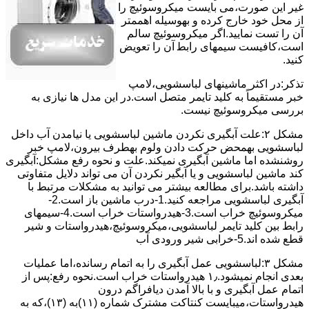
ﻏﯿﺮ اﯾﻦ ﺻﻮرت،می بایست ﻣﯿﮑﺮوﺳﻮﺋﯿﭻ را
از ﻣﺤﻞ خود ﺧﺎرج کرده و بهوسیله اهممتر
آن را ﺗﺴﺖ ﻧﻤﺎﯾﯿﺪ.اﮔﺮ ﻣﯿﮑﺮوﺳﻮﺋﯿﭻ ﺳﺎﻟﻢ
اﺳﺖ،ﮐﺎﻓﯿﺴﺖ سیمهای راﺑﻄ آن را ﺗﻌﻮﯾﺾ
کنید.
ﺗﺬﮐﺮ:در اﮐﺜﺮ ماشینهای لباسشویی،ﻻﻣﭗ
ﺧﺒﺮ مستقیماً ﺑﻪ ﮐﻠﯿﺪ ﺗﺎﯾﻤﺮ ﻣﺘﺼﻞ اﺳﺖ.در اﯾﻦ مدل ها ﻧﯿﺎزی ﺑﻪ
بررسی ﻣﯿﮑﺮوﺳﻮﺋﯿﭻ نیست.
مشکل ۲:علت آبگیری نکردن ماشین لباسشویی یا نیامدن آب داخل
لباسشویی بهمحض ﺣﺮﮐﺖ دادن وﻟﻮم بهطرف ﺑﯿﺮون،ﻻﻣﭗ ﺧﺒﺮ
روشنشده اﻣﺎ ﻣﺎﺷﯿﻦ آﺑﮕﯿﺮی نمیکند.ﻋﻠﺖ و نحوه رﻓﻊ مشکل:آبگیری
کند ماشین لباسشویی و یا آبگیر نکردن آن می تواند دلایل متفاوتی
داشته باشد.برای مطالعه بیشتر می توانید به مشکلات مرتبط با
آبگیری لباسشویی مراجعه کنید.1-درب ﻣﺎﺷﯿﻦ ﺑﺎز اﺳﺖ.2-
ﻣﯿﮑﺮوﺳﻮﺋﯿﭻ ﺧﺮاب اﺳﺖ.3-ﻫﯿﺪرواﺳﺘﺎت ﺧﺮاب اﺳﺖ.4-سیمهای
راﺑﻂ ﺑﯿﻦ ﮐﻠﯿﺪ ﺗﺎﯾﻤﺮ لباسشویی،ﻣﯿﮑﺮوﺳﻮﺋﯿﭻ،ﻫﯿﺪرواﺳﺘﺎت و ﺷﯿﺮ
ﻗﻄﻊ ﺷﺪه اند.5-خرابی شیر ورودی آب
مشکل ۳:لباسشویی ﻋﻤﻞ آﺑﮕﯿﺮی را ﺑﻪ اﺗﻤﺎم رﺳﺎﻧﺪه،اﻣﺎ ﻋﻤﻠﯿﺎت
ﺑﻌﺪی اﻧﺠﺎم نمیشود.۱٫ ﻫﯿﺪرواﺳﺘﺎت ﺧﺮاب اﺳﺖ.نحوه رﻓﻊ:ﭘﺲ از
اﺗﻤﺎم عمل آﺑﮕﯿﺮی و ﺑﺎ ﺑﺎﻻ آﻣﺪن دﯾﺎﻓﺮاﮔﻢ درون
ﻫﯿﺪرواﺳﺘﺎت،میبایست ﮐﻨﺘﺎﮐﺖ ﻣﺸﺘﺮک شماره (۱۱)به (۱۳)،ﮐﻪ ﺑﻪ