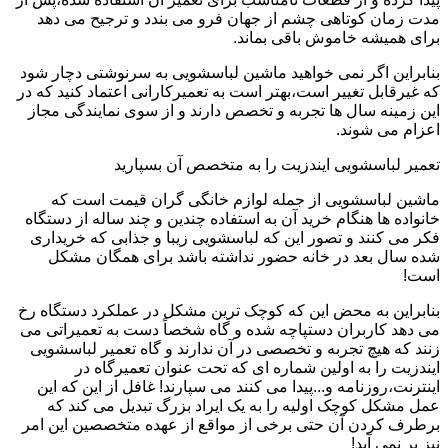
مدت زمان کوتاهی چشم از جهان فرو می بندد و ترجیح می دهد
برای همیشه خاموش باقی بماند.
بنابراین اگر نمی خواهید ماشین لباسشویی به سرنوشتی دچار شود
که غیرقابل تغییر است،بهتر است به تعمیرکارانی اعتماد کنید که در
این زمینه سال ها تجربه و تخصص دارند و از سوی نمایندگی مجاز
اعزام می شوند.
تعمیر لباسشویی ایندزیت را به متخصص آن بسپارید
ماشین لباسشویی از جمله لوازم خانگی گران قیمت است که
خانواده ها هنگام خرید آن به استفاده چندین و چند ساله از دستگاه
فکر می کنند و تصور این که لباسشویی زیبا و جذابی که خریداری
شده سال بعد در خانه حضور نداشته باشد برای همگان مشکل
است!
بنابراین به محض این که کوچک ترین مشکل در عملکرد دستگاه رخ
می دهد کاربران دستپاچه شده و گاه شخصاً دست به تعمیراتی می
زنند که هیچ تجربه و تخصصی در آن ندارند و گاه تعمیر لباسشویی
ایندزیت را به اولین شماره ای که تحت عنوان تعمیرگاه در
اینترنت،روزنامه و...پیدا می کنند می سپارند! غافل از این که این
عمل مشکل کوچک اولیه را به یک ایراد بزرگ تبدیل می کند که
برطرف کردن آن حتی برخی از مواقع از عهده متخصصین این امر
نیز بر نمی آید!