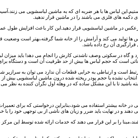
هستیم.این لباس ها با هر ضربه ای که به ماشین لباسشویی می زنند،آس
 دکمه های فلزی می باشند را در ماشین قرار ندهید.
برعکس در ماشین لباسشویی قرار دهید.این کار باعث افزایش طول عم
تولید می کند و آرامش را از خانه شما گرفته،بهتر است وضعیت قرارگ
قرارگیری آن رخ داده باشد.
 و گاه در سکوتی وصف ناشدنی کارش را انجام می دهد! باید میزان ل
اعاتی است که حجم لباس ها بیش از حد ظرفیت آن است و دستگاه برای
رتبط است و ارتباطی به خرابی قطعات آن ندارد می توان به سرازیر شد
انتخاب نشده یا حجم پودر ریخته شده درون ماشین لباسشویی بیش از ح
 باشید تا با این مشکل ساده که در وهله اول نگران کننده به نظر می
در خانه بیشتر استفاده می شود،بنابراین درخواستی که برای تعمیرات 
ند و در نهایت باید ضرر و زیان های ناشی از بی توجهی خود را با خری
ند،مبنا را بر این قرار می دهند که خدمات ارائه شده توسط این مرکز د