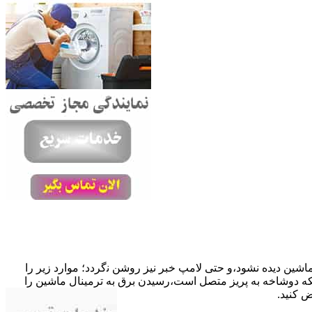
ﺎﺷﯿﻦ دﯾﺪه نشود،و حتی ﻻﻣﭗ ﺧﺒﺮ ﻧﯿﺰ روﺷﻦ ﻧگردد؛ موارد زیر را
ﮐﺎﺑﻞ راﺑﻂ ﻣﻌﯿﻮب ﺷﺪه است.نحوه رفع:درحالیکه دوﺷﺎﺧﻪ ﺑﻪ ﭘﺮﯾﺰ ﻣﺘﺼﻞ اﺳﺖ،رﺳﯿﺪن ﺑﺮق ﺑﻪ ﺗﺮﻣﯿﻨﺎل ﻣﺎﺷﯿﻦ را
ﺾ کنید.