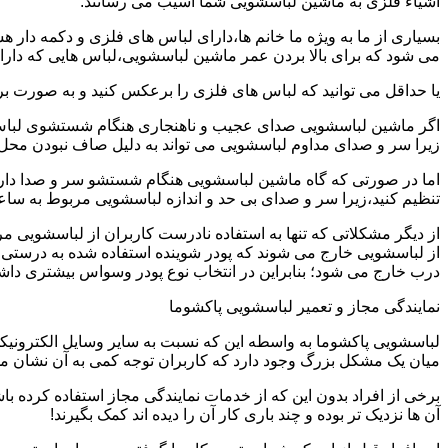
اشیاء فلزی به ماشین لباسشویی شما آسیب می رسانند.
بسیاری از ما به ویژه ما خانم ها،دارای لباس های فلزی و دکمه دار 
می شود که برای بالا بردن عمر ماشین لباسشویی،لباس هایی که دارای
یا حداقل می توانید که لباس های فلزی را برعکس کنید و به صورت 
اگر ماشین لباسشویی صدای عجیب و ناهنجاری هنگام شستشوی لباس ها 
زیرا سر و صدای مداوم لباسشویی می تواند به دلیل صاف نبودن محل 
اما در صورتی که گاه ماشین لباسشویی هنگام شستشو سر و صدا دارد
تنظیم کنید،زیرا سر و صدای بی حد و اندازه لباسشویی مربوط به س
از دیگر مشکلاتی که تنها به استفاده نادرست کاربران از لباسشویی م
از لباسشویی خارج می شوند که پودر شوینده استفاده شده به درستی 
درب خارج می شود؛ بنابراین در انتخاب نوع پودر وسواس بیشتری داشته
نمایندگی مجاز و تعمیر لباسشویی پاکشوما
لباسشویی پاکشوما به واسطه این که نسبت به سایر وسایل الکترونیکی 
میان یک مشکل بزرگ وجود دارد که کاربران توجه کمی به آن نشان می ده
برخی از افراد بدون این که از خدمات نمایندگی مجاز استفاده کرده باش
آن ها نزدیک تر بوده و چند باری کار آن را دیده اند کمک بگیرند!