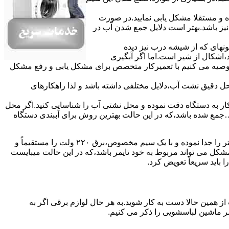
ده و مستقلا مشکل یابی نمایید.در صورت
نیز باشد.بهتر است دلایل جمع شدن آب در
ونهای ﮐﻪ از ﺷﯿﺸﻪ درب ﻧﯿﺰ دﯾﺪه
اشکال از شیر است.اما اگر آبگیری
توصیه می کنیم با تعمیرکار متخصص برای مشکل یابی و رفع مشکل
محل دقیق نشت آب،دلایل مختلفی داشته باشد و لذا راهکارهای
ار به دستگاه دقت نموده و ﻣﺤﻞ نشتی آب را ﺷﻨﺎﺳﺎﯾﯽ کنید.اﮔﺮ ﻣﺤﻞ
ع شده ﺑﺎﺷﺪ،ﮐﻪ در این حالت بهترین روش برای آببندی دستگاه
مشکل ۷:ﻫﯿﺘﺮ لباسشویی آب را ﮔﺮم نمیکند.نحوه رﻓﻊ:ﻫﻤﺎﻧﻨﺪ ﮔﺬﺷﺘﻪ بهمنظور اﻓﺰاﯾﺶ ﺳﺮﻋﺖ ﻋﻤﻞ در مشکلیابی،بهتر است سیمهای راﺑﻂ ﻫﯿﺘﺮ را ﺟﺪا ﻧﻤﻮده و ﺑﺎ ﯾﮏ ﺳﯿﻢ ﻣﺨﺼﻮص،برق ۲۲۰ ولت را مستقیماً و
ﯾﻦ ﻣﺸﮑﻞ می تواند مربوط به ﺧﻮد ﺗﺎﯾﻤﺮ باشد،ﮐﻪ در این حالت میبایست
ﺑﺎﯾﺪ سریعاً ﺗﻌﻮﯾﺾ کرد.
ز همین حالا دست به کار شوید.به هر حال لوازم برقی اگر به