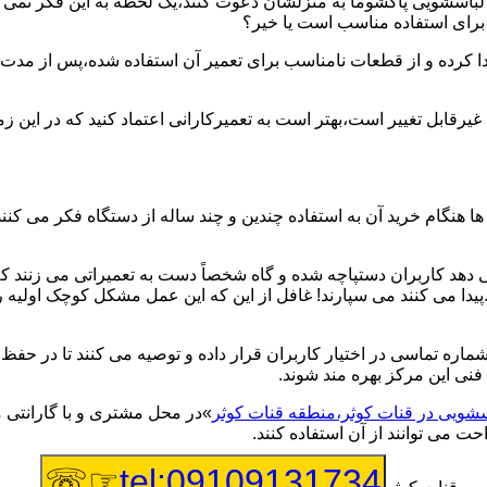
یر لباسشویی پاکشوما به منزلشان دعوت کنند،یک لحظه به این فکر نمی کن
 برای استفاده مناسب است یا خیر؟
ا کرده و از قطعات نامناسب برای تعمیر آن استفاده شده،پس از مدت 
یرقابل تغییر است،بهتر است به تعمیرکارانی اعتماد کنید که در این ز
 هنگام خرید آن به استفاده چندین و چند ساله از دستگاه فکر می کنند
هد کاربران دستپاچه شده و گاه شخصاً دست به تعمیراتی می زنند که 
..پیدا می کنند می سپارند! غافل از این که این عمل مشکل کوچک اولیه
شماره تماسی در اختیار کاربران قرار داده و توصیه می کنند تا در ح
فنی این مرکز بهره مند شوند.
اسشویی در قنات کوثر،منطقه قنات کوثر
»در محل مشتری و با گارانتی م
ت می توانند از آن استفاده کنند.
☞☏
tel:09109131734