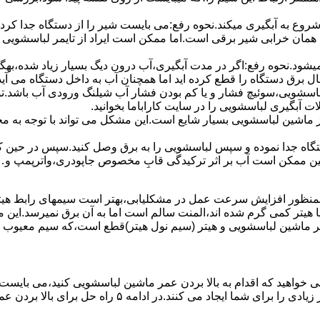
 ﺷﺮوع ﺑﻪ آﺑﮕﯿﺮی میکند.نحوه رﻓﻊ:می بایست ﺷﯿﺮ را از دستگاه جدا کر
 همان خرابی شیر برقی است.اما ممکن است ایراد از تایمر لباسشویی 
ﻊ نمیشود.نحوه رﻓﻊ:اﮔﺮ در ﻣﺪت آﺑﮕﯿﺮی،آب درون دﯾﮓ ﺑﺴﯿﺎر زﯾﺎد ﺷﺪه،بهگ
ق دستگاه را قطع کرده اید اما همچنان آب به داخل دستگاه می آید،
باسشویی،سوئیچ فشار و یا کم بودن فشار آب شیلنگ ورودی آب باشد.
 آبگیری لباسشویی را در سایت کاراباما بخوانید.
 از ماشین لباسشویی بسیار شایع است.این مشکل می تواند با توجه به 
تگاه ﺟﺪا ﻧﻤﻮده و ﺳﭙﺲ لباسشویی را ﺑﻪ ﺑﺮق وصل ﮐﻨﯿﺪ.سپس در حین ک
 ﻣﻤﮑﻦ اﺳﺖ آب بر اثر ﺗﺮﮐﯿﺪﮔﯽ قابِ ﻣﺨﺼﻮص ﺟﺎﭘﻮدری،واترپمپ و…جم
اﻟﻤﻨﺖ یا هیتر کمی ﮔﺮم ﺷﺪه اند،اﻟﻤﻨﺖ ﺳﺎﻟﻢ است اما ﺑﻪ آن ﺑﺮق نمیرسد.ا
ﻤﺮ ماشین لباسشویی و ﻫﯿﺘﺮ (سیم ﻧﻮل ﻫﯿﺘﺮ)ﻗﻄﻊ اﺳﺖ،ﮐﻪ ﺳﯿﻢ ﻣﻌﯿﻮب را 
 خواهید که اقدام به بالا بردن عمر ماشین لباسشویی کنید،می بایست ا
امه ۵ راه حل برای بالا بردن عمر ماشین لباسشویی را ذکر می کنیم.