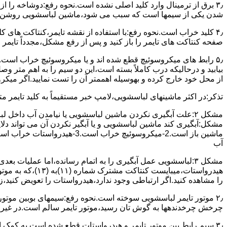
۳٫ ﺑﺮق از ﺗﺮﻣﯿﻨﺎل وارد ﮐﻠﯿﺪ اﺻﻠﯽ ﻧﺸﺪه است.نحوه رﻓﻊ:دوشاخه را از
شدن ﯾﮑﯽ از سیمها است که سبب می شود،ﻣﺎﺷﯿﻦ لباسشویی روﺷﻦ 
۴٫ ﮐﻠﯿﺪ ﺧﺮاب اﺳﺖ.نحوه رفع:ﺑﺎ اﺳﺘﻔﺎده از ﻧﻘﺸﻪ ﺗﺎﯾﻤﺮ،ﮐﻨﺘﺎﮐﺖ ﻫﺎی 
ﺻﻔﺤﻪ ﮐﻨﺘﺎﮐﺖ ﻫﺎی ﺗﺎﯾﻤﺮ را باز کنید و ﭘﺲ از رﻓﻊ مشکل،مجدداً ﺗﺎﯾﻤﺮ را
۵٫ رابط های ﻣﯿﮑﺮوﺳﻮﺋﯿﭻ ﻗﻄﻊ شده اند و ﯾﺎ ﻣﯿﮑﺮوﺳﻮﺋﯿﭻ ﺧﺮاب اﺳﺖ.
ﺑﯿﺎﺑﯿﺪ و درحالیکه درب کاملاً ﺑﺴﺘﻪ اﺳﺖ،اﯾﻦ دو ﺳﯿﻢ را ﺑﻪ اﻫﻢ ﻣﺘﺮ
از ﻣﺤﻞ خود ﺧﺎرج کرده و بهوسیله اهممتر آن را ﺗﺴﺖ ﻧﻤﺎﯾﯿﺪ.اﮔﺮ ﻣﯿﮑ
ﺗﺬﮐﺮ:در اﮐﺜﺮ ماشینهای لباسشویی،ﻻﻣﭗ ﺧﺒﺮ مستقیماً ﺑﻪ ﮐﻠﯿﺪ ﺗﺎﯾﻤﺮ 
مشکل ۲:علت آبگیری نکردن ماشین لباسشویی یا نیامدن آب د
آب
ﻫﯿﺪرواﺳﺘﺎت،میبا
را ﻣﺸﺎﻫﺪه کنید.اﮔﺮ ارﺗﺒﺎطی وجود ندارد،ﻫﯿﺪرواﺳﺘﺎت را ﺗﻌﻮﯾﺾ ﮐﻨﯿﺪ،ز
ﭼﺮﺧﺶ چرخدندهها به گوش تان رﺳﯿﺪ،ﻣﻮﺗﻮر ﺗﺎﯾﻤﺮ ﺳﺎﻟﻢ اﺳﺖ.در ﻏﯿﺮ اﯾ
۳٫ ﺳﯿﻢ راﺑﻂ ﺑﯿﻦ ﻣﻮﺗﻮر ﺗﺎﯾﻤﺮ و ﻫﯿﺪرواﺳﺘﺎت ﻗﻄﻊ ﺷﺪه اﺳﺖ.به کمک 