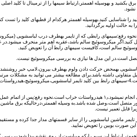
 ﺑﺮق بکشید و بهوسیله اهممتر،ارﺗﺒﺎط سیمها را از ﺗﺮﻣﯿﻨﺎل ﺗﺎ ﮐﻠﯿﺪ اﺻﻠ
نشود.
ﮐﻠﯿﺪ را ﺷﻨﺎﺳﺎﯾﯽ کنید.بهوسیله اهممتر هرکدام از قطبهای ﮐﻠﯿﺪ را ﺗﺴﺖ
 به حالت اوﻟﯿﻪ برگردانید.
نحوه رفع:سیمهای راﺑﻄﯽ ﮐﻪ از ﺗﺎﯾﻤﺮ بهطرف درب لباسشویی (ﻣﯿﮑﺮوﺳﻮﺋ
 وصل کنید.اﮔﺮ ﻣﯿﮑﺮوﺳﻮﺋﯿﭻ ﺳﺎﻟﻢ ﺑﺎﺷﺪ،ﻋﻘﺮﺑﻪ اهم متر ﻣﻨﺤﺮف میشود.د
ﺮوﺳﻮﺋﯿﭻ ﺳﺎﻟﻢ اﺳﺖ،ﮐﺎﻓﯿﺴﺖ سیمهای راﺑﻄ آن را ﺗﻌﻮﯾﺾ کنید.
ﻣﺘﺼﻞ اﺳﺖ.در اﯾﻦ مدل ها ﻧﯿﺎزی ﺑﻪ بررسی ﻣﯿﮑﺮوﺳﻮﺋﯿﭻ نیست.
اخل لباسشویی بهمحض ﺣﺮﮐﺖ دادن وﻟﻮم بهطرف ﺑﯿﺮون،ﻻﻣﭗ ﺧﺒﺮ روشنشده 
مشکل ۳:لباسشویی ﻋﻤﻞ آﺑﮕﯿﺮی را ﺑﻪ اﺗﻤﺎم رﺳﺎﻧﺪه،اﻣﺎ ﻋﻤﻠﯿﺎت ﺑﻌﺪی اﻧﺠﺎم نمیشود.۱٫ ﻫﯿﺪرواﺳﺘﺎت ﺧﺮاب 
یست ﮐﻨﺘﺎﮐﺖ ﻣﺸﺘﺮک شماره (۱۱)به (۱۳)،ﮐﻪ ﺑﻪ ﻣﻮﺗﻮر ﻣﺘﺼﻞ اﺳﺖ،وﺻﻞ ﺷﺪه ﺑﺎﺷﺪ.ﺑه وسیله اهممتر،درحا
ﯾﺮا قابل ﺗﻌﻤﯿﺮ نیست.
ﻦ ﺻﻮرت ﺑﻮﺑﯿﻦ را ﺗﻌﻮﯾﺾ ﻧﻤﺎﯾﯿﺪ.
اهممتر ارﺗﺒﺎط اﯾﻦ ﺳﯿﻢ را،ﮐﻪ میبایست از روی ﻧﻘﺸﻪ ﭘﯿﺪا ﺷﻮد،بررسی 