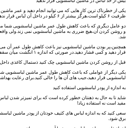
بیش از حد لباس در ماشین لباسشویی قرار ندهید
یکی از خطرناک ترین کار هایی که می توانید انجام دهید و عمر ماش
ظرفیت ۶ کیلو است،هرگز بیشتر از ۶ کیلو در داخل آن لباس قرار ندهید.این کار باعث می شود که عمر ماشین لباسشویی شما به شدت افزایش پیدا کند.
دو عامل دیگری که باعث کاهش طول عمر ماشین لباسشویی شما می شو
و روشن کردن آن،هیچ ضرری به ماشین لباسشویی نمی زند.ولی واق
شد.
همچنین،پر بودن ماشین لباسشویی نیز باعث کاهش طول عمر آن می شود
قرار دهید و کمی فشار دهید.در صورتی که اندازه ۱ انگشت میان سقف ماشین لباسشویی و لباس ها وجود داشت،دیگر نباید ماشین لباسشویی را پر کنید.
قبل از روشن کردن ماشین لباسشویی چک کنید ذستمال کاغذی داخل 
یکی دیگر از عواملی که باعث کاهش طول عمر ماشین لباسشویی شما می 
لباسشویی قرار دهید،جیب های آن ها را خالی کنید.برای رعایت بهداش
به اندازه از پودر لباسشویی استفاده کنید
شاید تا به حال به ذهنتان خطور کرده است که برای تمیزتر شدن لباس
مفید است نه استفاده زیاد!
سعی کنید که به اندازه لباس های کثیف خودتان از پودر ماشین لباسش
برق شود.