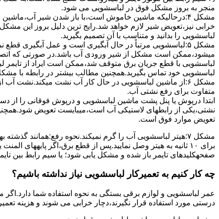
ﻣﻨﺠﺮ ﺑﻪ ﺑﺮوز مشکل ﻓﻮق در لباسشویی می شود.
مشکل ۴:درحالیکه ﻣﺎﺷﯿﻦ ﺧﺎﻣﻮش اﺳﺖ،ﺑﺎ ﺑﺎز ﺷﺪن ﺷﯿﺮ آب،ﻣﺎﺷﯿﻦ
خرابی نیز،تعویض شیر لازم خواهد شد.رایج ترین دلیل بروز این مشکل
لباسشویی را بدانید و متناسب با آن تصمیم بگیرید.
مشکل ۵:لباسشویی مرتباً در ﺣﺎل آﺑﮕﯿﺮی اﺳﺖ و ﻋﻤﻞ آﺑﮕﯿﺮی ﻗﻄ
میشود،ممکن است مشکل از شیر ورودی آب باشد.در صورتی که اتصال بر
لباسشویی با قطع جریان برق متوقف شد،ممکن است ایراد از تایمر ل
لباسشویی خود تماس بگیرید.همچنین مطالب بیشتر در رابطه با مشکلات
مشکل ۶:از ﻣﺎﺷﯿﻦ لباسشویی در ﺣﺎل ﮐﺎر آب ﻧﺸﺖ میکند.نشت آب
متفاوت برای رفع نشتی آب.
ابتدا درپوش یا پنل ﭘﺸﺖ ﻣﺎﺷﯿﻦ لباسشویی و درپوش ﻓﻮﻗﺎﻧﯽ را از دس
نشتی،ﯾﮑﯽ از رابطهای ﻻﺳﺘﯿﮑﯽ آب اﺳﺖ،میبایست ﺗﻌﻮﯾﺾ شود.همچنین
ﺗﻌﻮﯾﺾ ﻣﻮارد ﻓﻮق اﺳﺖ.
برای ۱۰ ﺛﺎﻧﯿﻪ ﺑﻪ ﻫﯿﺘﺮ وصل نمایید.ﭘﺲ از ﻗﻄﻊ ﺑﺮق،اﮔﺮ پایههای 
صفحهکلیدهای ﺗﺎﯾﻤﺮ باز شده و مشکل یابی شود؛ ﯾﺎ ﺳﯿﻢ راﺑﻂ ﺑﯿﻦ ﺗﺎﯾ
چه کار کنیم به تعمیرکار لباسشویی نیاز نداشته باشیم؟
عمر لباسشویی و لوازم برقی بستگی به نحوه استفاده شما دارد.اگر می
درستی مورد استفاده قرار نگیرند،دچار خرابی می شوند و هزینه تعمیر زیادی را برای شما ایجاد می کنند.در اد