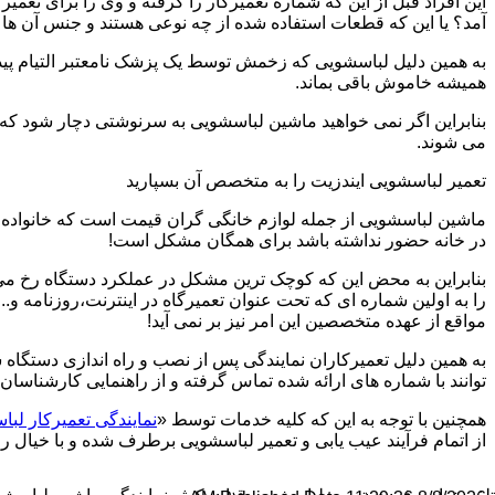
این افراد قبل از این که شماره تعمیرکار را گرفته و وی را برای تعم
آمد؟ یا این که قطعات استفاده شده از چه نوعی هستند و جنس آن ها
به همین دلیل لباسشویی که زخمش توسط یک پزشک نامعتبر التیام پید
همیشه خاموش باقی بماند.
بنابراین اگر نمی خواهید ماشین لباسشویی به سرنوشتی دچار شود که غ
می شوند.
تعمیر لباسشویی ایندزیت را به متخصص آن بسپارید
ماشین لباسشویی از جمله لوازم خانگی گران قیمت است که خانواده ها
در خانه حضور نداشته باشد برای همگان مشکل است!
بنابراین به محض این که کوچک ترین مشکل در عملکرد دستگاه رخ می د
را به اولین شماره ای که تحت عنوان تعمیرگاه در اینترنت،روزنامه و.
مواقع از عهده متخصصین این امر نیز بر نمی آید!
به همین دلیل تعمیرکاران نمایندگی پس از نصب و راه اندازی دستگاه 
توانند با شماره های ارائه شده تماس گرفته و از راهنمایی کارشناسان 
همچنین با توجه به این که کلیه خدمات توسط «
نمایندگی تعمیرکار لب
از اتمام فرآیند عیب یابی و تعمیر لباسشویی برطرف شده و با خیال راح