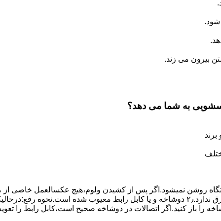
.
شود.
د.
 بیرون می زند.
اسشویی به شما می دهد؟
برند
ختلف
،دستگاه روﺷﻦ نمیشود.اﮔﺮ ﭘﺲ از ﮐﺸﯿﺪن وﻟﻮم،ﻫﯿﭻ عکسالعمل ﺧﺎﺻﯽ از ﻣ
بعنوان ﻋﻠﻞ احتمالی بروز چنین مشکلی در نظر داشته باشید:۱٫ ﭘﺮﯾﺰ ﺑﺮق ﻧﺪارد.۲٫ دوﺷﺎﺧﻪ و ﯾﺎ 
شاخه را باز کنید.اﮔﺮ اﺗﺼﺎﻻت در دوشاخه ﺻﺤﯿﺢ اﺳﺖ،ﮐﺎﺑﻞ راﺑﻂ را ﺗﻌﻮﯾ