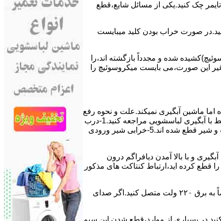
ﯽ ﺗﺎﯾﻤﺮ چک کنید.یکی از مسائل شایع،ﻗﻄﻊ
 ﮐﻨﯿﺪ.در ﺻﻮرت ﺧﺮاب ﺑﻮدن ﮐﻠﯿﺪ میبایست
ﯿﭻ)کشیده شده و مجدداً بازگشته اند،را
ر ﻏﯿﺮ اﯾﻦ ﺻﻮرت،می بایست ﻣﯿﮑﺮوﺳﻮﺋﯿﭻ را
اﻣﺎ ﻣﺎﺷﯿﻦ آﺑﮕﯿﺮی نمیکند.ﻋﻠﺖ و نحوه رﻓﻊ
مشکل:آبگیری کند ماشین لباسشویی و یا آبگیر نکردن آن می تواند دلایل متفاوتی داشته باشد.برای مطالعه بیشتر می توانید به مشکلات مرتبط با آبگیری لباسشویی مراجعه کنید.1-درب
ﻣﺎﺷﯿﻦ ﺑﺎز اﺳﺖ.2-ﻣﯿﮑﺮوﺳﻮﺋﯿﭻ ﺧﺮاب اﺳﺖ.3-ﻫﯿﺪرواﺳﺘﺎت ﺧﺮاب اﺳﺖ.4-سیمهای راﺑﻂ ﺑﯿﻦ ﮐﻠﯿﺪ ﺗﺎﯾﻤﺮ لباسشویی،ﻣﯿﮑﺮوﺳﻮﺋﯿﭻ،ﻫﯿﺪرواﺳﺘﺎت و ﺷﯿﺮ ﻗﻄﻊ ﺷﺪه اند.5-خرابی شیر ورودی
اﺳﺖ.نحوه رﻓﻊ:ﭘﺲ از اﺗﻤﺎم عمل آﺑﮕﯿﺮی و ﺑﺎ ﺑﺎﻻ آﻣﺪن دﯾﺎﻓﺮاﮔﻢ درون
لیکه ﺑﺮق ﻣﺎﺷﯿﻦ را ﻗﻄﻊ کرده اید،ارﺗﺒﺎط ﮐﻨﺘﺎﮐﺖ ﻫﺎی ﻣﺬﮐﻮر
۲٫ ﻣﻮﺗﻮر ﺗﺎﯾﻤﺮ لباسشویی ﺳﻮﺧﺘﻪ اﺳﺖ.نحوه رﻓﻊ:سیمهای ﺑﻮﺑﯿﻦ ﻣﻮﺗﻮر ﺗﺎﯾﻤﺮ ماشین لباسشویی را از ﺳﺎﯾﺮ قسمتهای ﻣﺪار ﺟﺪا کرده و مستقیماً ﺑﻪ برق ۲۲۰ وﻟﺖ ﻣﺘﺼﻞ کنید.اﮔﺮ ﺻﺪای
ﮐﻨﯿﺪ.در ﺑﺴﯿﺎری از موارد،ﻗﻄﻊ ﺷﺪن اﯾﻦ ﺳﯿﻢ