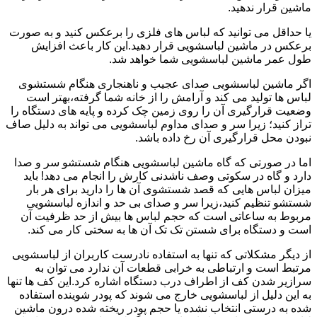
ماشین قرار ندهید.
یا حداقل می توانید که لباس های فلزی را برعکس کنید و به صورت
برعکس در ماشین لباسشویی قرار دهید.این کار باعث افزایش
طول عمر ماشین لباسشویی شما خواهد شد.
اگر ماشین لباسشویی صدای عجیب و ناهنجاری هنگام شستشوی
لباس ها تولید می کند و آرامش را از خانه شما گرفته،بهتر است
وضعیت قرارگیری آن را روی زمین چک کرده و پایه های دستگاه را
تراز کنید؛ زیرا سر و صدای مداوم لباسشویی می تواند به دلیل صاف
نبودن محل قرارگیری آن رخ داده باشد.
اما در صورتی که گاه ماشین لباسشویی هنگام شستشو سر و صدا
دارد و گاه در سکوتی وصف ناشدنی کارش را انجام می دهد! باید
میزان لباس هایی که قصد شستشوی آن ها را دارید برای هر بار
شستشو تنظیم کنید،زیرا سر و صدای بی حد و اندازه لباسشویی
مربوط به ساعاتی است که حجم لباس ها بیش از حد ظرفیت آن
است و دستگاه برای شستن تک تک آن ها به سختی کار می کند.
از دیگر مشکلاتی که تنها به استفاده نادرست کاربران از لباسشویی
مرتبط است و ارتباطی به خرابی قطعات آن ندارد می توان به
سرازیر شدن کف از اطراف درب دستگاه اشاره کرد.این کف ها تنها
به این دلیل از لباسشویی خارج می شوند که پودر شوینده استفاده
شده به درستی انتخاب نشده یا حجم پودر ریخته شده درون ماشین