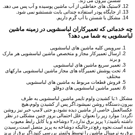
شستن بیرون می زند.
لاستیک های حفاظتی از آب ماشین پوسیده و آب پس می دهد.
از جایگاه پودر استفاده چندانی بابت شستشو نمی شود.
مشکل با شستن با آب گرم داریم.
چه خدماتی که تعمیرکاران لباسشویی در زمینه ماشین
لباسشویی به شما می دهد؟
سرویس کلیه ماشین های لباسشویی
ارسال تعمیرکار مجاز و متخصص ماشین لباسشویی هر مارک
و برند
تعمیر سریع ماشین های لباسشویی
تحت پوشش تعمیرگاه های مجاز ماشین لباسشویی مارکهای
مختلف
فروش قطعات مربوط به ماشین های لباسشویی
تعمیر ماشین لباسشویی های دوقلو
مشکل ۱:ﺑﺎ ﮐﺸﯿﺪن وﻟﻮم ﺗﺎﯾﻤﺮ ماشین لباسشویی به طرف
ﺑﯿﺮون،دستگاه روﺷﻦ نمیشود.اﮔﺮ ﭘﺲ از ﮐﺸﯿﺪن وﻟﻮم،ﻫﯿﭻ
عکسالعمل ﺧﺎﺻﯽ از ﻣﺎﺷﯿﻦ دﯾﺪه نشود،و حتی ﻻﻣﭗ ﺧﺒﺮ ﻧﯿﺰ روﺷﻦ
ﻧگردد؛ موارد زیر را بعنوان ﻋﻠﻞ احتمالی بروز چنین مشکلی در نظر
داشته باشید:۱٫ ﭘﺮﯾﺰ ﺑﺮق ﻧﺪارد.۲٫ دوﺷﺎﺧﻪ و ﯾﺎ ﮐﺎﺑﻞ راﺑﻂ ﻣﻌﯿﻮب
ﺷﺪه است.نحوه رفع:درحالیکه دوﺷﺎﺧﻪ ﺑﻪ ﭘﺮﯾﺰ ﻣﺘﺼﻞ اﺳﺖ،رﺳﯿﺪن
ﺑﺮق ﺑﻪ ﺗﺮﻣﯿﻨﺎل ﻣﺎﺷﯿﻦ را ﺗﻮﺳﻂ ولتمتر بررسی ﮐﻨﯿﺪ.اﮔﺮ ﺑﺮق از ﭘﺮﯾﺰ