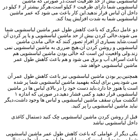
لباسشویی بیش از حد ظرفیت است.در صورتی که ماشین
لباسشویی شما دارای ظرفیت ۶ کیلو است،هرگز بیشتر از ۶ کیلو در
داخل آن لباس قرار ندهید.این کار باعث می شود که عمر ماشین
لباسشویی شما به شدت افزایش پیدا کند.
دو عامل دیگری که باعث کاهش طول عمر ماشین لباسشویی شما
می شوند،خالی کردن بیش از حد ماشین لباسشویی و یا پر کردن آن
است.شاید بسیاری از افراد تصور کنند که خالی ماندن ماشین
لباسشویی و روشن کردن آن،هیچ ضرری به ماشین لباسشویی نمی
زند.ولی واقعیت این است که خالی بودن ماشین لباسشویی هم
باعث اسراف آب و برق می شود و هم باعث کاهش طول عمر
ماشین لباسشویی خواهد شد.
همچنین،پر بودن ماشین لباسشویی نیز باعث کاهش طول عمر آن
می شود.پس برای اینکه بفهمید ماشین لباسشویی شما پر شده
است یا هنوز جا دارد،باید دست خود را در بالای لباس ها در ماشین
لباسشویی قرار دهید و کمی فشار دهید.در صورتی که اندازه ۱
انگشت میان سقف ماشین لباسشویی و لباس ها وجود داشت،دیگر
نباید ماشین لباسشویی را پر کنید.
قبل از روشن کردن ماشین لباسشویی چک کنید ذستمال کاغذی
داخل لباسشویی نباشد
یکی دیگر از عواملی که باعث کاهش طول عمر ماشین لباسشویی
شما می شود این است که بین لباس ها یا در جیب آن ها دستمال