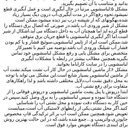
بدانید و متناسب با آن تصمیم بگیرید.
مشکل ۵:لباسشویی مرتباً در ﺣﺎل آﺑﮕﯿﺮی اﺳﺖ و ﻋﻤﻞ آﺑﮕﯿﺮی ﻗﻄﻊ
نمیشود.نحوه رﻓﻊ:اﮔﺮ در ﻣﺪت آﺑﮕﯿﺮی،آب درون دﯾﮓ ﺑﺴﯿﺎر زﯾﺎد
ﺷﺪه،بهگونهای ﮐﻪ از ﺷﯿﺸﻪ درب ﻧﯿﺰ دﯾﺪه میشود،ممکن است
مشکل از شیر ورودی آب باشد.در صورتی که اتصال برق دستگاه را
قطع کرده اید اما همچنان آب به داخل دستگاه می آید،اشکال از شیر
است.اما اگر آبگیری لباسشویی با قطع جریان برق متوقف
شد،ممکن است ایراد از تایمر لباسشویی،سوئیچ فشار و یا کم بودن
فشار آب شیلنگ ورودی آب باشد.توصیه می کنیم با تعمیرکار
متخصص برای مشکل یابی و رفع مشکل لباسشویی خود تماس
بگیرید.همچنین مطالب بیشتر در رابطه با مشکلات آبگیری
لباسشویی را در سایت کاراباما بخوانید.
مشکل ۶:از ﻣﺎﺷﯿﻦ لباسشویی در ﺣﺎل ﮐﺎر آب ﻧﺸﺖ میکند.نشت آب
از ماشین لباسشویی بسیار شایع است.این مشکل می تواند با توجه
به محل دقیق نشت آب،دلایل مختلفی داشته باشد و لذا راهکارهای
متفاوت برای رفع نشتی آب.
ابتدا درپوش یا پنل ﭘﺸﺖ ﻣﺎﺷﯿﻦ لباسشویی و درپوش ﻓﻮﻗﺎﻧﯽ را از
دستگاه ﺟﺪا ﻧﻤﻮده و ﺳﭙﺲ لباسشویی را ﺑﻪ ﺑﺮق وصل ﮐﻨﯿﺪ.سپس در
حین کار به دستگاه دقت نموده و ﻣﺤﻞ نشتی آب را ﺷﻨﺎﺳﺎﯾﯽ
کنید.اﮔﺮ ﻣﺤﻞ نشتی،ﯾﮑﯽ از رابطهای ﻻﺳﺘﯿﮑﯽ آب اﺳﺖ،میبایست
ﺗﻌﻮﯾﺾ شود.همچنین ﻣﻤﮑﻦ اﺳﺖ آب بر اثر ﺗﺮﮐﯿﺪﮔﯽ قابِ ﻣﺨﺼﻮص
ﺟﺎﭘﻮدری،واترپمپ و…جمع شده ﺑﺎﺷﺪ،ﮐﻪ در این حالت بهترین روش
برای آببندی دستگاه ﺗﻌﻮﯾﺾ ﻣﻮارد ﻓﻮق اﺳﺖ.