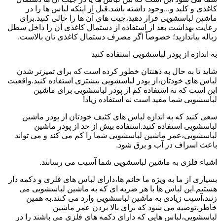
کاغذی و کلید و...وجود داشته باشد.قبل از اینکه لباس ها را در
ماشین لباسشویی قرار دهید،جیب های آن ها را خالی کنید.برای
رعایت بهداشت بعد از استفاده از دستمال کاغذی آن را داخل سطل
زباله بیاندازید؛ خصوصاً اگر مصرف دستمال کاغذی تان بالاست.
به اندازه از پودر لباسشویی استفاده کنید
شاید تا به حال به ذهنتان خطور کرده است که برای تمیزتر شدن
لباس های خودتان،از پودر لباسشویی بیشتری استفاده کنید.واقعیت
این است که نه استفاده کم از پودر لباسشویی برای ماشین
لباسشویی شما مفید است نه استفاده زیاد!
سعی کنید که به اندازه لباس های کثیف خودتان از پودر ماشین
لباسشویی استفاده کنید.استفاده بیش از حد از پودر ماشین
لباسشویی،عمر ماشین لباسشویی شما را کم می کند و می تواند
باعث اسراف در آب و برق شود.
اشیاء فلزی به ماشین لباسشویی شما آسیب می رسانند.
بسیاری از ما به ویژه ما خانم ها،دارای لباس های فلزی و دکمه دار
هستیم.این لباس ها با هر ضربه ای که به ماشین لباسشویی می
زنند،آسیب زیادی به ماشین لباسشویی وارد می کنند.به همین
خاطر،توصیه می شود که برای بالا بردن عمر ماشین
لباسشویی،لباس هایی که دارای دکمه های فلزی می باشند را در