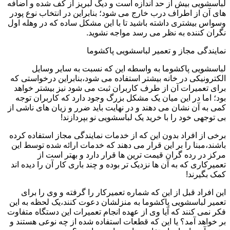
لباسشویی بیش از حد اندازه است و دیگ لبریز از کف شده و اضافه
های آن از اطراف درب خارج می شود؛ بنابراین در انتخاب نوع پودر
وسواس بیشتری داشته باشید تا با این مشکل ساده که در وهله اول
نگران کننده به نظر می رسد مواجه نشوید.
نمایندگی مجاز و تعمیر لباسشویی پاکشوما
لباسشویی پاکشوما به واسطه این که نسبت به سایر وسایل
الکترونیکی در خانه بیشتر استفاده می شود،بنابراین درخواستی که
برای تعمیرات آن از طرف کاربران ثبت می شود نیز بیشتر خواهد
بود؛ اما در این میان یک مشکل بزرگ وجود دارد که کاربران توجه
کمی به آن نشان می دهند و در نهایت باید ضرر و زیان های ناشی از
بی توجهی خود را با خرید یک لباسشویی نو بپردازند!
برخی از افراد بدون این که از خدمات نمایندگی مجاز استفاده کرده
باشند،مبنا را بر این قرار می دهند که خدمات ارائه شده توسط این
مرکز در رده گران قیمت ترین ها قرار دارد و بهتر است از
تعمیرکاری که به آن ها نزدیک تر بوده و چند باری کار آن را دیده اند
کمک بگیرند!
این افراد قبل از این که شماره تعمیرکار را گرفته و وی را برای
تعمیر لباسشویی پاکشوما به منزلشان دعوت کنند،یک لحظه به این
فکر نمی کنند که آیا وی از عهده انجام تعمیرات این دستگاه متفاوت
بر خواهد آمد؟ یا این که قطعات استفاده شده از چه نوعی هستند و