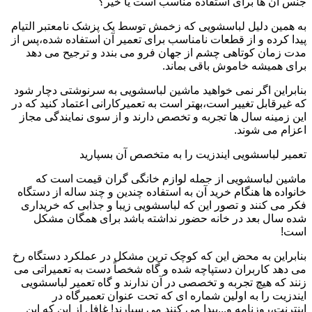
جنس آن ها برای استفاده مناسب است یا خیر؟
به همین دلیل لباسشویی که زخمش توسط یک پزشک نامعتبر التیام
پیدا کرده و از قطعات نامناسب برای تعمیر آن استفاده شده،پس از
مدت زمان کوتاهی چشم از جهان فرو می بندد و ترجیح می دهد
برای همیشه خاموش باقی بماند.
بنابراین اگر نمی خواهید ماشین لباسشویی به سرنوشتی دچار شود
که غیرقابل تغییر است،بهتر است به تعمیرکارانی اعتماد کنید که در
این زمینه سال ها تجربه و تخصص دارند و از سوی نمایندگی مجاز
اعزام می شوند.
تعمیر لباسشویی ایندزیت را به متخصص آن بسپارید
ماشین لباسشویی از جمله لوازم خانگی گران قیمت است که
خانواده ها هنگام خرید آن به استفاده چندین و چند ساله از دستگاه
فکر می کنند و تصور این که لباسشویی زیبا و جذابی که خریداری
شده سال بعد در خانه حضور نداشته باشد برای همگان مشکل
است!
بنابراین به محض این که کوچک ترین مشکل در عملکرد دستگاه رخ
می دهد کاربران دستپاچه شده و گاه شخصاً دست به تعمیراتی می
زنند که هیچ تجربه و تخصصی در آن ندارند و گاه تعمیر لباسشویی
ایندزیت را به اولین شماره ای که تحت عنوان تعمیرگاه در
اینترنت،روزنامه و...پیدا می کنند می سپارند! غافل از این که این