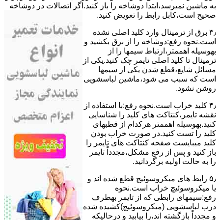
ﺑﻪ ﻣﺎﺷﯿﻦ نمیرسد،اﺑﺘﺪا دوشاخه را باز کنید.اﮔﺮ اﺗﺼﺎﻻت در دوشاخه
ﺻﺤﯿﺢ اﺳﺖ،ﮐﺎﺑﻞ راﺑﻂ را ﺗﻌﻮﯾﺾ کنید.
۳٫ ﺑﺮق از ﺗﺮﻣﯿﻨﺎل وارد ﮐﻠﯿﺪ اﺻﻠﯽ ﻧﺸﺪه
است.نحوه رﻓﻊ:دوشاخه را از ﺑﺮق بکشید و
بهوسیله اهممتر،ارﺗﺒﺎط سیمها را از
ﺗﺮﻣﯿﻨﺎل ﺗﺎ ﮐﻠﯿﺪ اﺻﻠﯽ ﺗﺎﯾﻤﺮ چک کنید.یکی از
مسائل شایع،ﻗﻄﻊ شدن ﯾﮑﯽ از سیمها
است که سبب می شود،ﻣﺎﺷﯿﻦ لباسشویی
روﺷﻦ نشود.
۴٫ ﮐﻠﯿﺪ ﺧﺮاب اﺳﺖ.نحوه رفع:ﺑﺎ اﺳﺘﻔﺎده از
ﻧﻘﺸﻪ ﺗﺎﯾﻤﺮ،ﮐﻨﺘﺎﮐﺖ ﻫﺎی ﮐﻠﯿﺪ را ﺷﻨﺎﺳﺎﯾﯽ
کنید.بهوسیله اهممتر هرکدام از قطبهای
ﮐﻠﯿﺪ را ﺗﺴﺖ ﮐﻨﯿﺪ.در ﺻﻮرت ﺧﺮاب ﺑﻮدن
ﮐﻠﯿﺪ میبایست ﺻﻔﺤﻪ ﮐﻨﺘﺎﮐﺖ ﻫﺎی ﺗﺎﯾﻤﺮ را
باز کنید و ﭘﺲ از رﻓﻊ مشکل،مجدداً ﺗﺎﯾﻤﺮ
را به حالت اوﻟﯿﻪ برگردانید.
۵٫ رابط های ﻣﯿﮑﺮوﺳﻮﺋﯿﭻ ﻗﻄﻊ شده اند و
ﯾﺎ ﻣﯿﮑﺮوﺳﻮﺋﯿﭻ ﺧﺮاب اﺳﺖ.نحوه
رفع:سیمهای راﺑﻄﯽ ﮐﻪ از ﺗﺎﯾﻤﺮ بهطرف
درب لباسشویی (ﻣﯿﮑﺮوﺳﻮﺋﯿﭻ)کشیده شده
و مجدداً بازگشته اند،را ﺑﯿﺎﺑﯿﺪ و درحالیکه