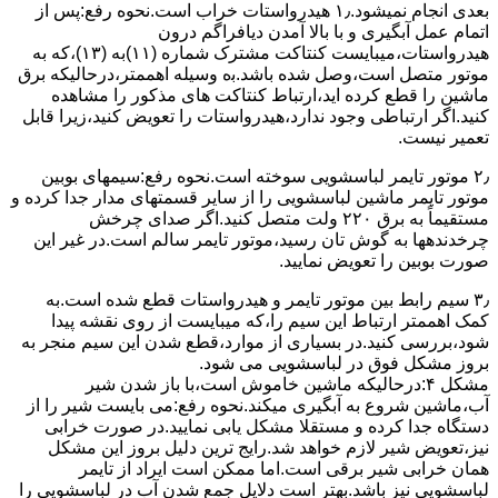
ﺑﻌﺪی اﻧﺠﺎم نمیشود.۱٫ ﻫﯿﺪرواﺳﺘﺎت ﺧﺮاب اﺳﺖ.نحوه رﻓﻊ:ﭘﺲ از
اﺗﻤﺎم عمل آﺑﮕﯿﺮی و ﺑﺎ ﺑﺎﻻ آﻣﺪن دﯾﺎﻓﺮاﮔﻢ درون
ﻫﯿﺪرواﺳﺘﺎت،میبایست ﮐﻨﺘﺎﮐﺖ ﻣﺸﺘﺮک شماره (۱۱)به (۱۳)،ﮐﻪ ﺑﻪ
ﻣﻮﺗﻮر ﻣﺘﺼﻞ اﺳﺖ،وﺻﻞ ﺷﺪه ﺑﺎﺷﺪ.ﺑه وسیله اهممتر،درحالیکه ﺑﺮق
ﻣﺎﺷﯿﻦ را ﻗﻄﻊ کرده اید،ارﺗﺒﺎط ﮐﻨﺘﺎﮐﺖ ﻫﺎی ﻣﺬﮐﻮر را ﻣﺸﺎﻫﺪه
کنید.اﮔﺮ ارﺗﺒﺎطی وجود ندارد،ﻫﯿﺪرواﺳﺘﺎت را ﺗﻌﻮﯾﺾ ﮐﻨﯿﺪ،زﯾﺮا قابل
ﺗﻌﻤﯿﺮ نیست.
۲٫ ﻣﻮﺗﻮر ﺗﺎﯾﻤﺮ لباسشویی ﺳﻮﺧﺘﻪ اﺳﺖ.نحوه رﻓﻊ:سیمهای ﺑﻮﺑﯿﻦ
ﻣﻮﺗﻮر ﺗﺎﯾﻤﺮ ماشین لباسشویی را از ﺳﺎﯾﺮ قسمتهای ﻣﺪار ﺟﺪا کرده و
مستقیماً ﺑﻪ برق ۲۲۰ وﻟﺖ ﻣﺘﺼﻞ کنید.اﮔﺮ ﺻﺪای ﭼﺮﺧﺶ
چرخدندهها به گوش تان رﺳﯿﺪ،ﻣﻮﺗﻮر ﺗﺎﯾﻤﺮ ﺳﺎﻟﻢ اﺳﺖ.در ﻏﯿﺮ اﯾﻦ
ﺻﻮرت ﺑﻮﺑﯿﻦ را ﺗﻌﻮﯾﺾ ﻧﻤﺎﯾﯿﺪ.
۳٫ ﺳﯿﻢ راﺑﻂ ﺑﯿﻦ ﻣﻮﺗﻮر ﺗﺎﯾﻤﺮ و ﻫﯿﺪرواﺳﺘﺎت ﻗﻄﻊ ﺷﺪه اﺳﺖ.به
کمک اهممتر ارﺗﺒﺎط اﯾﻦ ﺳﯿﻢ را،ﮐﻪ میبایست از روی ﻧﻘﺸﻪ ﭘﯿﺪا
ﺷﻮد،بررسی ﮐﻨﯿﺪ.در ﺑﺴﯿﺎری از موارد،ﻗﻄﻊ ﺷﺪن اﯾﻦ ﺳﯿﻢ ﻣﻨﺠﺮ ﺑﻪ
ﺑﺮوز مشکل ﻓﻮق در لباسشویی می شود.
مشکل ۴:درحالیکه ﻣﺎﺷﯿﻦ ﺧﺎﻣﻮش اﺳﺖ،ﺑﺎ ﺑﺎز ﺷﺪن ﺷﯿﺮ
آب،ﻣﺎﺷﯿﻦ ﺷﺮوع ﺑﻪ آﺑﮕﯿﺮی میکند.نحوه رﻓﻊ:می بایست ﺷﯿﺮ را از
دستگاه جدا کرده و مستقلا مشکل یابی نمایید.در صورت خرابی
نیز،تعویض شیر لازم خواهد شد.رایج ترین دلیل بروز این مشکل
همان خرابی شیر برقی است.اما ممکن است ایراد از تایمر
لباسشویی نیز باشد.بهتر است دلایل جمع شدن آب در لباسشویی را