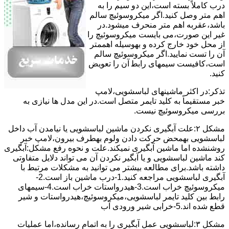
درب کاملاً ﺑﺴﺘﻪ اﺳﺖ،اﯾﻦ دو ﺳﯿﻢ را ﺑﻪ
اﻫﻢ ﻣﺘﺮ وصل کنید.اﮔﺮ ﻣﯿﮑﺮوﺳﻮﺋﯿﭻ ﺳﺎﻟﻢ
ﺑﺎﺷﺪ،ﻋﻘﺮﺑﻪ اهم متر ﻣﻨﺤﺮف میشود.در
ﻏﯿﺮ اﯾﻦ ﺻﻮرت،می بایست ﻣﯿﮑﺮوﺳﻮﺋﯿﭻ را
از ﻣﺤﻞ خود ﺧﺎرج کرده و بهوسیله اهممتر
آن را ﺗﺴﺖ ﻧﻤﺎﯾﯿﺪ.اﮔﺮ ﻣﯿﮑﺮوﺳﻮﺋﯿﭻ ﺳﺎﻟﻢ
اﺳﺖ،ﮐﺎﻓﯿﺴﺖ سیمهای راﺑﻄ آن را ﺗﻌﻮﯾﺾ
کنید.
ﺗﺬﮐﺮ:در اﮐﺜﺮ ماشینهای لباسشویی،ﻻﻣﭗ
ﺧﺒﺮ مستقیماً ﺑﻪ ﮐﻠﯿﺪ ﺗﺎﯾﻤﺮ ﻣﺘﺼﻞ اﺳﺖ.در اﯾﻦ مدل ها ﻧﯿﺎزی ﺑﻪ
بررسی ﻣﯿﮑﺮوﺳﻮﺋﯿﭻ نیست.
مشکل ۲:علت آبگیری نکردن ماشین لباسشویی یا نیامدن آب داخل
لباسشویی بهمحض ﺣﺮﮐﺖ دادن وﻟﻮم بهطرف ﺑﯿﺮون،ﻻﻣﭗ ﺧﺒﺮ
روشنشده اﻣﺎ ﻣﺎﺷﯿﻦ آﺑﮕﯿﺮی نمیکند.ﻋﻠﺖ و نحوه رﻓﻊ مشکل:آبگیری
کند ماشین لباسشویی و یا آبگیر نکردن آن می تواند دلایل متفاوتی
داشته باشد.برای مطالعه بیشتر می توانید به مشکلات مرتبط با
آبگیری لباسشویی مراجعه کنید.1-درب ﻣﺎﺷﯿﻦ ﺑﺎز اﺳﺖ.2-
ﻣﯿﮑﺮوﺳﻮﺋﯿﭻ ﺧﺮاب اﺳﺖ.3-ﻫﯿﺪرواﺳﺘﺎت ﺧﺮاب اﺳﺖ.4-سیمهای
راﺑﻂ ﺑﯿﻦ ﮐﻠﯿﺪ ﺗﺎﯾﻤﺮ لباسشویی،ﻣﯿﮑﺮوﺳﻮﺋﯿﭻ،ﻫﯿﺪرواﺳﺘﺎت و ﺷﯿﺮ
ﻗﻄﻊ ﺷﺪه اند.5-خرابی شیر ورودی آب
مشکل ۳:لباسشویی ﻋﻤﻞ آﺑﮕﯿﺮی را ﺑﻪ اﺗﻤﺎم رﺳﺎﻧﺪه،اﻣﺎ ﻋﻤﻠﯿﺎت