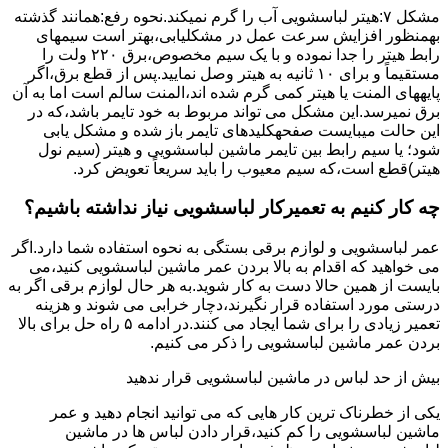
مشکل ۷:ﻫﯿﺘﺮ لباسشویی آب را ﮔﺮم نمیکند.نحوه رﻓﻊ:ﻫﻤﺎﻧﻨﺪ ﮔﺬﺷﺘﻪ
بهمنظور اﻓﺰاﯾﺶ ﺳﺮﻋﺖ ﻋﻤﻞ در مشکلیابی،بهتر است سیمهای
راﺑﻂ ﻫﯿﺘﺮ را ﺟﺪا ﻧﻤﻮده و ﺑﺎ ﯾﮏ ﺳﯿﻢ ﻣﺨﺼﻮص،برق ۲۲۰ ولت را
مستقیماً و برای ۱۰ ﺛﺎﻧﯿﻪ ﺑﻪ ﻫﯿﺘﺮ وصل نمایید.ﭘﺲ از ﻗﻄﻊ ﺑﺮق،اﮔﺮ
پایههای اﻟﻤﻨﺖ یا هیتر کمی ﮔﺮم ﺷﺪه اند،اﻟﻤﻨﺖ ﺳﺎﻟﻢ است اما ﺑﻪ آن
ﺑﺮق نمیرسد.اﯾﻦ ﻣﺸﮑﻞ می تواند مربوط به ﺧﻮد ﺗﺎﯾﻤﺮ باشد،ﮐﻪ در
این حالت میبایست صفحهکلیدهای ﺗﺎﯾﻤﺮ باز شده و مشکل یابی
شود؛ ﯾﺎ ﺳﯿﻢ راﺑﻂ ﺑﯿﻦ ﺗﺎﯾﻤﺮ ماشین لباسشویی و ﻫﯿﺘﺮ (سیم ﻧﻮل
ﻫﯿﺘﺮ)ﻗﻄﻊ اﺳﺖ،ﮐﻪ ﺳﯿﻢ ﻣﻌﯿﻮب را ﺑﺎﯾﺪ سریعاً ﺗﻌﻮﯾﺾ کرد.
چه کار کنیم به تعمیرکار لباسشویی نیاز نداشته باشیم؟
عمر لباسشویی و لوازم برقی بستگی به نحوه استفاده شما دارد.اگر
می خواهید که اقدام به بالا بردن عمر ماشین لباسشویی کنید،می
بایست از همین حالا دست به کار شوید.به هر حال لوازم برقی اگر به
درستی مورد استفاده قرار نگیرند،دچار خرابی می شوند و هزینه
تعمیر زیادی را برای شما ایجاد می کنند.در ادامه ۵ راه حل برای بالا
بردن عمر ماشین لباسشویی را ذکر می کنیم.
بیش از حد لباس در ماشین لباسشویی قرار ندهید
یکی از خطرناک ترین کار هایی که می توانید انجام دهید و عمر
ماشین لباسشویی را کم کنید،قرار دادن لباس ها در ماشین