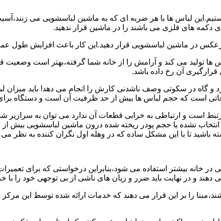
هستیم.این لباس ها با هر ضربه ای که به ماشین لباسشویی می زنند،آس
 دکمه های فلزی می باشند را در ماشین قرار ندهید.
برعکس در ماشین لباسشویی قرار دهید.این کار باعث افزایش طول عم
تولید می کند و آرامش را از خانه شما گرفته،بهتر است وضعیت قرارگ
قرارگیری آن رخ داده باشد.
 و گاه در سکوتی وصف ناشدنی کارش را انجام می دهد! باید میزان ل
اعاتی است که حجم لباس ها بیش از حد ظرفیت آن است و دستگاه برای
رتبط است و ارتباطی به خرابی قطعات آن ندارد می توان به سرازیر شد
انتخاب نشده یا حجم پودر ریخته شده درون ماشین لباسشویی بیش از ح
 باشید تا با این مشکل ساده که در وهله اول نگران کننده به نظر می
در خانه بیشتر استفاده می شود،بنابراین درخواستی که برای تعمیرات 
ند و در نهایت باید ضرر و زیان های ناشی از بی توجهی خود را با خری
ند،مبنا را بر این قرار می دهند که خدمات ارائه شده توسط این مرکز د