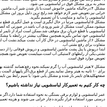
ﻣﻨﺠﺮ ﺑﻪ ﺑﺮوز مشکل ﻓﻮق در لباسشویی می شود.
مشکل ۴:درحالیکه ﻣﺎﺷﯿﻦ ﺧﺎﻣﻮش اﺳﺖ،ﺑﺎ ﺑﺎز ﺷﺪن ﺷﯿﺮ آب،ﻣﺎﺷﯿﻦ
خرابی نیز،تعویض شیر لازم خواهد شد.رایج ترین دلیل بروز این مشکل
لباسشویی را بدانید و متناسب با آن تصمیم بگیرید.
مشکل ۵:لباسشویی مرتباً در ﺣﺎل آﺑﮕﯿﺮی اﺳﺖ و ﻋﻤﻞ آﺑﮕﯿﺮی ﻗﻄ
میشود،ممکن است مشکل از شیر ورودی آب باشد.در صورتی که اتصال بر
لباسشویی با قطع جریان برق متوقف شد،ممکن است ایراد از تایمر ل
لباسشویی خود تماس بگیرید.همچنین مطالب بیشتر در رابطه با مشکلات
مشکل ۶:از ﻣﺎﺷﯿﻦ لباسشویی در ﺣﺎل ﮐﺎر آب ﻧﺸﺖ میکند.نشت آب
متفاوت برای رفع نشتی آب.
ابتدا درپوش یا پنل ﭘﺸﺖ ﻣﺎﺷﯿﻦ لباسشویی و درپوش ﻓﻮﻗﺎﻧﯽ را از دس
نشتی،ﯾﮑﯽ از رابطهای ﻻﺳﺘﯿﮑﯽ آب اﺳﺖ،میبایست ﺗﻌﻮﯾﺾ شود.همچنین
ﺗﻌﻮﯾﺾ ﻣﻮارد ﻓﻮق اﺳﺖ.
برای ۱۰ ﺛﺎﻧﯿﻪ ﺑﻪ ﻫﯿﺘﺮ وصل نمایید.ﭘﺲ از ﻗﻄﻊ ﺑﺮق،اﮔﺮ پایههای 
صفحهکلیدهای ﺗﺎﯾﻤﺮ باز شده و مشکل یابی شود؛ ﯾﺎ ﺳﯿﻢ راﺑﻂ ﺑﯿﻦ ﺗﺎﯾ
چه کار کنیم به تعمیرکار لباسشویی نیاز نداشته باشیم؟
عمر لباسشویی و لوازم برقی بستگی به نحوه استفاده شما دارد.اگر می
درستی مورد استفاده قرار نگیرند،دچار خرابی می شوند و هزینه تعمیر زیادی را برای شما ایجاد می کنند.در اد