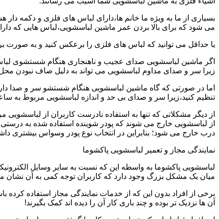
اشیاء فلزی به ماشین لباسشویی شما آسیب می رسانند.
بسیاری از ما به ویژه ما خانم ها،دارای لباس های فلزی و دکمه دار 
می شود که برای بالا بردن عمر ماشین لباسشویی،لباس هایی که دارای
یا حداقل می توانید که لباس های فلزی را برعکس کنید و به صورت 
اگر ماشین لباسشویی صدای عجیب و ناهنجاری هنگام شستشوی لباس ها 
زیرا سر و صدای مداوم لباسشویی می تواند به دلیل صاف نبودن محل 
اما در صورتی که گاه ماشین لباسشویی هنگام شستشو سر و صدا دارد
تنظیم کنید،زیرا سر و صدای بی حد و اندازه لباسشویی مربوط به س
از دیگر مشکلاتی که تنها به استفاده نادرست کاربران از لباسشویی م
از لباسشویی خارج می شوند که پودر شوینده استفاده شده به درستی 
درب خارج می شود؛ بنابراین در انتخاب نوع پودر وسواس بیشتری داشته
نمایندگی مجاز و تعمیر لباسشویی پاکشوما
لباسشویی پاکشوما به واسطه این که نسبت به سایر وسایل الکترونیکی 
میان یک مشکل بزرگ وجود دارد که کاربران توجه کمی به آن نشان می ده
برخی از افراد بدون این که از خدمات نمایندگی مجاز استفاده کرده باش
آن ها نزدیک تر بوده و چند باری کار آن را دیده اند کمک بگیرند!