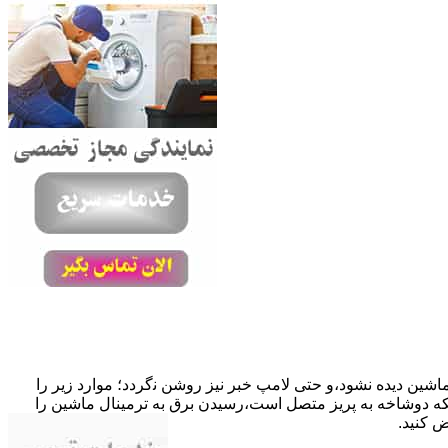
ﺎﺷﯿﻦ دﯾﺪه نشود،و حتی ﻻﻣﭗ ﺧﺒﺮ ﻧﯿﺰ روﺷﻦ ﻧگردد؛ موارد زیر را
ﮐﺎﺑﻞ راﺑﻂ ﻣﻌﯿﻮب ﺷﺪه است.نحوه رفع:درحالیکه دوﺷﺎﺧﻪ ﺑﻪ ﭘﺮﯾﺰ ﻣﺘﺼﻞ اﺳﺖ،رﺳﯿﺪن ﺑﺮق ﺑﻪ ﺗﺮﻣﯿﻨﺎل ﻣﺎﺷﯿﻦ را
ﺾ کنید.