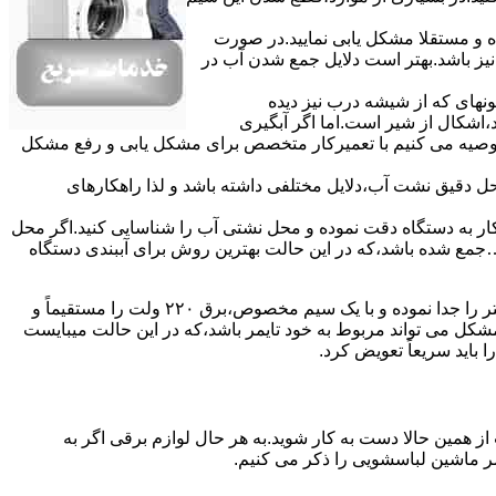
ده و مستقلا مشکل یابی نمایید.در صورت
نیز باشد.بهتر است دلایل جمع شدن آب در
ونهای ﮐﻪ از ﺷﯿﺸﻪ درب ﻧﯿﺰ دﯾﺪه
اشکال از شیر است.اما اگر آبگیری
توصیه می کنیم با تعمیرکار متخصص برای مشکل یابی و رفع مشکل
محل دقیق نشت آب،دلایل مختلفی داشته باشد و لذا راهکارهای
ار به دستگاه دقت نموده و ﻣﺤﻞ نشتی آب را ﺷﻨﺎﺳﺎﯾﯽ کنید.اﮔﺮ ﻣﺤﻞ
ع شده ﺑﺎﺷﺪ،ﮐﻪ در این حالت بهترین روش برای آببندی دستگاه
مشکل ۷:ﻫﯿﺘﺮ لباسشویی آب را ﮔﺮم نمیکند.نحوه رﻓﻊ:ﻫﻤﺎﻧﻨﺪ ﮔﺬﺷﺘﻪ بهمنظور اﻓﺰاﯾﺶ ﺳﺮﻋﺖ ﻋﻤﻞ در مشکلیابی،بهتر است سیمهای راﺑﻂ ﻫﯿﺘﺮ را ﺟﺪا ﻧﻤﻮده و ﺑﺎ ﯾﮏ ﺳﯿﻢ ﻣﺨﺼﻮص،برق ۲۲۰ ولت را مستقیماً و
ﯾﻦ ﻣﺸﮑﻞ می تواند مربوط به ﺧﻮد ﺗﺎﯾﻤﺮ باشد،ﮐﻪ در این حالت میبایست
ﺑﺎﯾﺪ سریعاً ﺗﻌﻮﯾﺾ کرد.
ز همین حالا دست به کار شوید.به هر حال لوازم برقی اگر به