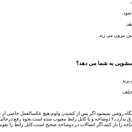
.
شود.
د.
 بیرون می زند.
اسشویی به شما می دهد؟
برند
ختلف
،دستگاه روﺷﻦ نمیشود.اﮔﺮ ﭘﺲ از ﮐﺸﯿﺪن وﻟﻮم،ﻫﯿﭻ عکسالعمل ﺧﺎﺻﯽ از ﻣ
بعنوان ﻋﻠﻞ احتمالی بروز چنین مشکلی در نظر داشته باشید:۱٫ ﭘﺮﯾﺰ ﺑﺮق ﻧﺪارد.۲٫ دوﺷﺎﺧﻪ و ﯾﺎ 
شاخه را باز کنید.اﮔﺮ اﺗﺼﺎﻻت در دوشاخه ﺻﺤﯿﺢ اﺳﺖ،ﮐﺎﺑﻞ راﺑﻂ را ﺗﻌﻮﯾ