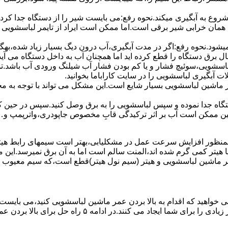
 ﺷﺮوع ﺑﻪ آﺑﮕﯿﺮی میکند.نحوه رﻓﻊ:می بایست ﺷﯿﺮ را از دستگاه جدا کر
 همان خرابی شیر برقی است.اما ممکن است ایراد از تایمر لباسشویی 
ﻊ نمیشود.نحوه رﻓﻊ:اﮔﺮ در ﻣﺪت آﺑﮕﯿﺮی،آب درون دﯾﮓ ﺑﺴﯿﺎر زﯾﺎد ﺷﺪه،بهگ
ق دستگاه را قطع کرده اید اما همچنان آب به داخل دستگاه می آید،
باسشویی،سوئیچ فشار و یا کم بودن فشار آب شیلنگ ورودی آب باشد.
 آبگیری لباسشویی را در سایت کاراباما بخوانید.
 از ماشین لباسشویی بسیار شایع است.این مشکل می تواند با توجه به 
تگاه ﺟﺪا ﻧﻤﻮده و ﺳﭙﺲ لباسشویی را ﺑﻪ ﺑﺮق وصل ﮐﻨﯿﺪ.سپس در حین ک
 ﻣﻤﮑﻦ اﺳﺖ آب بر اثر ﺗﺮﮐﯿﺪﮔﯽ قابِ ﻣﺨﺼﻮص ﺟﺎﭘﻮدری،واترپمپ و…جم
اﻟﻤﻨﺖ یا هیتر کمی ﮔﺮم ﺷﺪه اند،اﻟﻤﻨﺖ ﺳﺎﻟﻢ است اما ﺑﻪ آن ﺑﺮق نمیرسد.ا
ﻤﺮ ماشین لباسشویی و ﻫﯿﺘﺮ (سیم ﻧﻮل ﻫﯿﺘﺮ)ﻗﻄﻊ اﺳﺖ،ﮐﻪ ﺳﯿﻢ ﻣﻌﯿﻮب را 
 خواهید که اقدام به بالا بردن عمر ماشین لباسشویی کنید،می بایست ا
امه ۵ راه حل برای بالا بردن عمر ماشین لباسشویی را ذکر می کنیم.