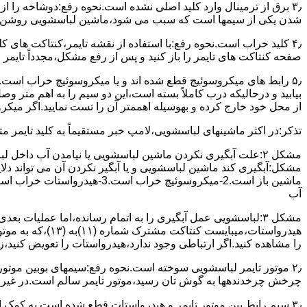
۳٫ ﺑﺮق از ﺗﺮﻣﯿﻨﺎل وارد ﮐﻠﯿﺪ اﺻﻠﯽ ﻧﺸﺪه است.نحوه رﻓﻊ:دوشاخه را از
شدن ﯾﮑﯽ از سیمها است که سبب می شود،ﻣﺎﺷﯿﻦ لباسشویی روﺷﻦ 
۴٫ ﮐﻠﯿﺪ ﺧﺮاب اﺳﺖ.نحوه رفع:ﺑﺎ اﺳﺘﻔﺎده از ﻧﻘﺸﻪ ﺗﺎﯾﻤﺮ،ﮐﻨﺘﺎﮐﺖ ﻫﺎی 
ﺻﻔﺤﻪ ﮐﻨﺘﺎﮐﺖ ﻫﺎی ﺗﺎﯾﻤﺮ را باز کنید و ﭘﺲ از رﻓﻊ مشکل،مجدداً ﺗﺎﯾﻤﺮ را
۵٫ رابط های ﻣﯿﮑﺮوﺳﻮﺋﯿﭻ ﻗﻄﻊ شده اند و ﯾﺎ ﻣﯿﮑﺮوﺳﻮﺋﯿﭻ ﺧﺮاب اﺳﺖ.
ﺑﯿﺎﺑﯿﺪ و درحالیکه درب کاملاً ﺑﺴﺘﻪ اﺳﺖ،اﯾﻦ دو ﺳﯿﻢ را ﺑﻪ اﻫﻢ ﻣﺘﺮ
از ﻣﺤﻞ خود ﺧﺎرج کرده و بهوسیله اهممتر آن را ﺗﺴﺖ ﻧﻤﺎﯾﯿﺪ.اﮔﺮ ﻣﯿﮑ
ﺗﺬﮐﺮ:در اﮐﺜﺮ ماشینهای لباسشویی،ﻻﻣﭗ ﺧﺒﺮ مستقیماً ﺑﻪ ﮐﻠﯿﺪ ﺗﺎﯾﻤﺮ 
مشکل ۲:علت آبگیری نکردن ماشین لباسشویی یا نیامدن آب د
آب
ﻫﯿﺪرواﺳﺘﺎت،میبا
را ﻣﺸﺎﻫﺪه کنید.اﮔﺮ ارﺗﺒﺎطی وجود ندارد،ﻫﯿﺪرواﺳﺘﺎت را ﺗﻌﻮﯾﺾ ﮐﻨﯿﺪ،ز
ﭼﺮﺧﺶ چرخدندهها به گوش تان رﺳﯿﺪ،ﻣﻮﺗﻮر ﺗﺎﯾﻤﺮ ﺳﺎﻟﻢ اﺳﺖ.در ﻏﯿﺮ اﯾ
۳٫ ﺳﯿﻢ راﺑﻂ ﺑﯿﻦ ﻣﻮﺗﻮر ﺗﺎﯾﻤﺮ و ﻫﯿﺪرواﺳﺘﺎت ﻗﻄﻊ ﺷﺪه اﺳﺖ.به کمک 