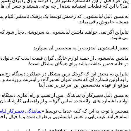
این افراد قبل از این که شماره تعمیرکار را گرفته و وی را برای تعم
آمد؟ یا این که قطعات استفاده شده از چه نوعی هستند و جنس آن ها
به همین دلیل لباسشویی که زخمش توسط یک پزشک نامعتبر التیام پید
همیشه خاموش باقی بماند.
بنابراین اگر نمی خواهید ماشین لباسشویی به سرنوشتی دچار شود که غ
می شوند.
تعمیر لباسشویی ایندزیت را به متخصص آن بسپارید
ماشین لباسشویی از جمله لوازم خانگی گران قیمت است که خانواده ها
در خانه حضور نداشته باشد برای همگان مشکل است!
بنابراین به محض این که کوچک ترین مشکل در عملکرد دستگاه رخ می د
را به اولین شماره ای که تحت عنوان تعمیرگاه در اینترنت،روزنامه و.
مواقع از عهده متخصصین این امر نیز بر نمی آید!
به همین دلیل تعمیرکاران نمایندگی پس از نصب و راه اندازی دستگاه 
توانند با شماره های ارائه شده تماس گرفته و از راهنمایی کارشناسان 
همچنین با توجه به این که کلیه خدمات توسط «
نمایندگی تعمیرکار لبا
اتمام فرآیند عیب یابی و تعمیر لباسشویی برطرف شده و با خیال راحت 