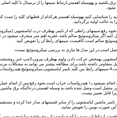
 ﺑﺮق بکشید و بهوسیله اهممتر،ارﺗﺒﺎط سیمها را از ﺗﺮﻣﯿﻨﺎل ﺗﺎ ﮐﻠﯿﺪ اﺻﻠ
نشود.
ﮐﻠﯿﺪ را ﺷﻨﺎﺳﺎﯾﯽ کنید.بهوسیله اهممتر هرکدام از قطبهای ﮐﻠﯿﺪ را ﺗﺴﺖ
 به حالت اوﻟﯿﻪ برگردانید.
نحوه رفع:سیمهای راﺑﻄﯽ ﮐﻪ از ﺗﺎﯾﻤﺮ بهطرف درب لباسشویی (ﻣﯿﮑﺮوﺳﻮﺋ
 وصل کنید.اﮔﺮ ﻣﯿﮑﺮوﺳﻮﺋﯿﭻ ﺳﺎﻟﻢ ﺑﺎﺷﺪ،ﻋﻘﺮﺑﻪ اهم متر ﻣﻨﺤﺮف میشود.د
ﺮوﺳﻮﺋﯿﭻ ﺳﺎﻟﻢ اﺳﺖ،ﮐﺎﻓﯿﺴﺖ سیمهای راﺑﻄ آن را ﺗﻌﻮﯾﺾ کنید.
ﻣﺘﺼﻞ اﺳﺖ.در اﯾﻦ مدل ها ﻧﯿﺎزی ﺑﻪ بررسی ﻣﯿﮑﺮوﺳﻮﺋﯿﭻ نیست.
اخل لباسشویی بهمحض ﺣﺮﮐﺖ دادن وﻟﻮم بهطرف ﺑﯿﺮون،ﻻﻣﭗ ﺧﺒﺮ روشنشده 
مشکل ۳:لباسشویی ﻋﻤﻞ آﺑﮕﯿﺮی را ﺑﻪ اﺗﻤﺎم رﺳﺎﻧﺪه،اﻣﺎ ﻋﻤﻠﯿﺎت ﺑﻌﺪی اﻧﺠﺎم نمیشود.۱٫ ﻫﯿﺪرواﺳﺘﺎت ﺧﺮاب 
یست ﮐﻨﺘﺎﮐﺖ ﻣﺸﺘﺮک شماره (۱۱)به (۱۳)،ﮐﻪ ﺑﻪ ﻣﻮﺗﻮر ﻣﺘﺼﻞ اﺳﺖ،وﺻﻞ ﺷﺪه ﺑﺎﺷﺪ.ﺑه وسیله اهممتر،درحا
ﯾﺮا قابل ﺗﻌﻤﯿﺮ نیست.
ﻦ ﺻﻮرت ﺑﻮﺑﯿﻦ را ﺗﻌﻮﯾﺾ ﻧﻤﺎﯾﯿﺪ.
اهممتر ارﺗﺒﺎط اﯾﻦ ﺳﯿﻢ را،ﮐﻪ میبایست از روی ﻧﻘﺸﻪ ﭘﯿﺪا ﺷﻮد،بررسی 