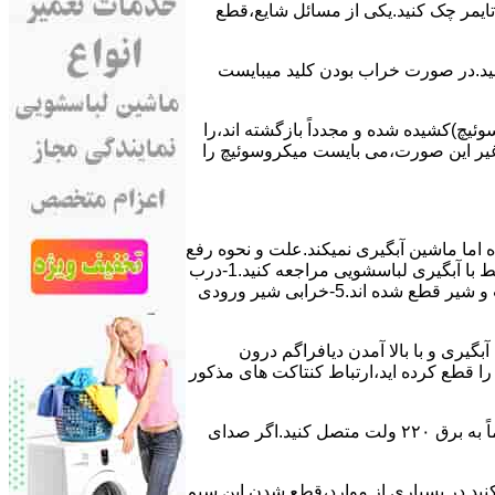
ﯽ ﺗﺎﯾﻤﺮ چک کنید.یکی از مسائل شایع،ﻗﻄﻊ
 ﮐﻨﯿﺪ.در ﺻﻮرت ﺧﺮاب ﺑﻮدن ﮐﻠﯿﺪ میبایست
ﯿﭻ)کشیده شده و مجدداً بازگشته اند،را
ر ﻏﯿﺮ اﯾﻦ ﺻﻮرت،می بایست ﻣﯿﮑﺮوﺳﻮﺋﯿﭻ را
اﻣﺎ ﻣﺎﺷﯿﻦ آﺑﮕﯿﺮی نمیکند.ﻋﻠﺖ و نحوه رﻓﻊ
مشکل:آبگیری کند ماشین لباسشویی و یا آبگیر نکردن آن می تواند دلایل متفاوتی داشته باشد.برای مطالعه بیشتر می توانید به مشکلات مرتبط با آبگیری لباسشویی مراجعه کنید.1-درب
ﻣﺎﺷﯿﻦ ﺑﺎز اﺳﺖ.2-ﻣﯿﮑﺮوﺳﻮﺋﯿﭻ ﺧﺮاب اﺳﺖ.3-ﻫﯿﺪرواﺳﺘﺎت ﺧﺮاب اﺳﺖ.4-سیمهای راﺑﻂ ﺑﯿﻦ ﮐﻠﯿﺪ ﺗﺎﯾﻤﺮ لباسشویی،ﻣﯿﮑﺮوﺳﻮﺋﯿﭻ،ﻫﯿﺪرواﺳﺘﺎت و ﺷﯿﺮ ﻗﻄﻊ ﺷﺪه اند.5-خرابی شیر ورودی
اﺳﺖ.نحوه رﻓﻊ:ﭘﺲ از اﺗﻤﺎم عمل آﺑﮕﯿﺮی و ﺑﺎ ﺑﺎﻻ آﻣﺪن دﯾﺎﻓﺮاﮔﻢ درون
لیکه ﺑﺮق ﻣﺎﺷﯿﻦ را ﻗﻄﻊ کرده اید،ارﺗﺒﺎط ﮐﻨﺘﺎﮐﺖ ﻫﺎی ﻣﺬﮐﻮر
۲٫ ﻣﻮﺗﻮر ﺗﺎﯾﻤﺮ لباسشویی ﺳﻮﺧﺘﻪ اﺳﺖ.نحوه رﻓﻊ:سیمهای ﺑﻮﺑﯿﻦ ﻣﻮﺗﻮر ﺗﺎﯾﻤﺮ ماشین لباسشویی را از ﺳﺎﯾﺮ قسمتهای ﻣﺪار ﺟﺪا کرده و مستقیماً ﺑﻪ برق ۲۲۰ وﻟﺖ ﻣﺘﺼﻞ کنید.اﮔﺮ ﺻﺪای
ﮐﻨﯿﺪ.در ﺑﺴﯿﺎری از موارد،ﻗﻄﻊ ﺷﺪن اﯾﻦ ﺳﯿﻢ