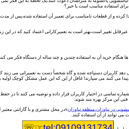
یر لباسشویی پاکشوما به منزلشان دعوت کنند،یک لحظه به این فکر نمی کن
 برای استفاده مناسب است یا خیر؟
ا کرده و از قطعات نامناسب برای تعمیر آن استفاده شده،پس از مدت 
یرقابل تغییر است،بهتر است به تعمیرکارانی اعتماد کنید که در این ز
 هنگام خرید آن به استفاده چندین و چند ساله از دستگاه فکر می کنند
هد کاربران دستپاچه شده و گاه شخصاً دست به تعمیراتی می زنند که 
..پیدا می کنند می سپارند! غافل از این که این عمل مشکل کوچک اولیه
شماره تماسی در اختیار کاربران قرار داده و توصیه می کنند تا در ح
فنی این مرکز بهره مند شوند.
سشویی در نیاوران،منطقه نیاوران
»در محل مشتری و با گارانتی معتبر ا
می توانند از آن استفاده کنند.
☞☏
tel:09109131734