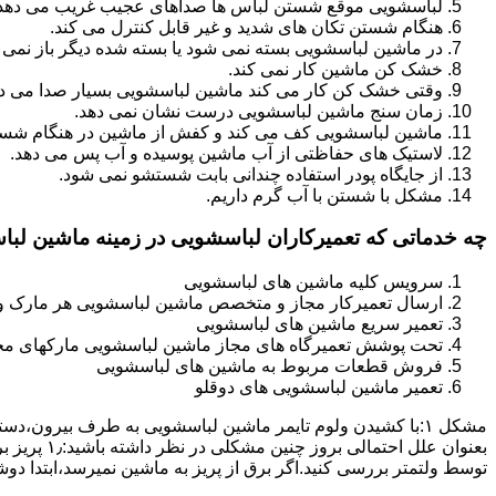
لباسشویی موقع شستن لباس ها صداهای عجیب غریب می دهد
هنگام شستن تکان های شدید و غیر قابل کنترل می کند.
در ماشین لباسشویی بسته نمی شود یا بسته شده دیگر باز نمی 
خشک کن ماشین کار نمی کند.
وقتی خشک کن کار می کند ماشین لباسشویی بسیار صدا می ده
زمان سنج ماشین لباسشویی درست نشان نمی دهد.
ماشین لباسشویی کف می کند و کفش از ماشین در هنگام شستن
لاستیک های حفاظتی از آب ماشین پوسیده و آب پس می دهد.
از جایگاه پودر استفاده چندانی بابت شستشو نمی شود.
مشکل با شستن با آب گرم داریم.
چه خدماتی که تعمیرکاران لباسشویی در زمینه ماشین لب
سرویس کلیه ماشین های لباسشویی
ارسال تعمیرکار مجاز و متخصص ماشین لباسشویی هر مارک و 
تعمیر سریع ماشین های لباسشویی
تحت پوشش تعمیرگاه های مجاز ماشین لباسشویی مارکهای م
فروش قطعات مربوط به ماشین های لباسشویی
تعمیر ماشین لباسشویی های دوقلو
مشکل ۱:ﺑﺎ ﮐﺸﯿﺪن وﻟﻮم ﺗﺎﯾﻤﺮ ماشین لباسشویی به طرف ﺑﯿﺮون
ﺗﻮﺳﻂ ولتمتر بررسی ﮐﻨﯿﺪ.اﮔﺮ ﺑﺮق از ﭘﺮﯾﺰ ﺑﻪ ﻣﺎﺷﯿﻦ نمیرسد،اﺑﺘﺪا دو