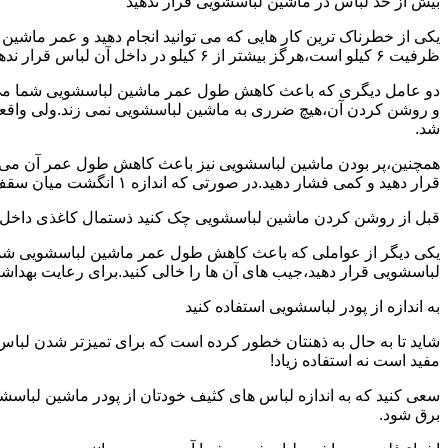
بیش از حد لباس در ماشین لباسشویی قرار ندهید
یکی از خطرناک ترین کار هایی که می توانید انجام دهید و عمر ماش
ظرفیت ۶ کیلو است،هرگز بیشتر از ۶ کیلو در داخل آن لباس قرار ندهید.این کار باعث می شود که عمر ماشین لباسشویی شما به شدت افزایش پیدا کند.
دو عامل دیگری که باعث کاهش طول عمر ماشین لباسشویی شما می شو
و روشن کردن آن،هیچ ضرری به ماشین لباسشویی نمی زند.ولی واق
شد.
همچنین،پر بودن ماشین لباسشویی نیز باعث کاهش طول عمر آن می شود
قرار دهید و کمی فشار دهید.در صورتی که اندازه ۱ انگشت میان سقف ماشین لباسشویی و لباس ها وجود داشت،دیگر نباید ماشین لباسشویی را پر کنید.
قبل از روشن کردن ماشین لباسشویی چک کنید ذستمال کاغذی داخل 
یکی دیگر از عواملی که باعث کاهش طول عمر ماشین لباسشویی شما می 
لباسشویی قرار دهید،جیب های آن ها را خالی کنید.برای رعایت بهداش
به اندازه از پودر لباسشویی استفاده کنید
شاید تا به حال به ذهنتان خطور کرده است که برای تمیزتر شدن لباس
مفید است نه استفاده زیاد!
سعی کنید که به اندازه لباس های کثیف خودتان از پودر ماشین لباسش
برق شود.