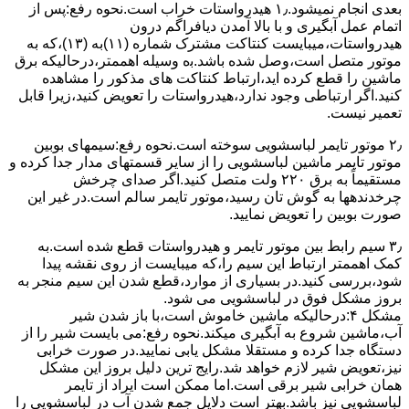
ﺑﻌﺪی اﻧﺠﺎم نمیشود.۱٫ ﻫﯿﺪرواﺳﺘﺎت ﺧﺮاب اﺳﺖ.نحوه رﻓﻊ:ﭘﺲ از
اﺗﻤﺎم عمل آﺑﮕﯿﺮی و ﺑﺎ ﺑﺎﻻ آﻣﺪن دﯾﺎﻓﺮاﮔﻢ درون
ﻫﯿﺪرواﺳﺘﺎت،میبایست ﮐﻨﺘﺎﮐﺖ ﻣﺸﺘﺮک شماره (۱۱)به (۱۳)،ﮐﻪ ﺑﻪ
ﻣﻮﺗﻮر ﻣﺘﺼﻞ اﺳﺖ،وﺻﻞ ﺷﺪه ﺑﺎﺷﺪ.ﺑه وسیله اهممتر،درحالیکه ﺑﺮق
ﻣﺎﺷﯿﻦ را ﻗﻄﻊ کرده اید،ارﺗﺒﺎط ﮐﻨﺘﺎﮐﺖ ﻫﺎی ﻣﺬﮐﻮر را ﻣﺸﺎﻫﺪه
کنید.اﮔﺮ ارﺗﺒﺎطی وجود ندارد،ﻫﯿﺪرواﺳﺘﺎت را ﺗﻌﻮﯾﺾ ﮐﻨﯿﺪ،زﯾﺮا قابل
ﺗﻌﻤﯿﺮ نیست.
۲٫ ﻣﻮﺗﻮر ﺗﺎﯾﻤﺮ لباسشویی ﺳﻮﺧﺘﻪ اﺳﺖ.نحوه رﻓﻊ:سیمهای ﺑﻮﺑﯿﻦ
ﻣﻮﺗﻮر ﺗﺎﯾﻤﺮ ماشین لباسشویی را از ﺳﺎﯾﺮ قسمتهای ﻣﺪار ﺟﺪا کرده و
مستقیماً ﺑﻪ برق ۲۲۰ وﻟﺖ ﻣﺘﺼﻞ کنید.اﮔﺮ ﺻﺪای ﭼﺮﺧﺶ
چرخدندهها به گوش تان رﺳﯿﺪ،ﻣﻮﺗﻮر ﺗﺎﯾﻤﺮ ﺳﺎﻟﻢ اﺳﺖ.در ﻏﯿﺮ اﯾﻦ
ﺻﻮرت ﺑﻮﺑﯿﻦ را ﺗﻌﻮﯾﺾ ﻧﻤﺎﯾﯿﺪ.
۳٫ ﺳﯿﻢ راﺑﻂ ﺑﯿﻦ ﻣﻮﺗﻮر ﺗﺎﯾﻤﺮ و ﻫﯿﺪرواﺳﺘﺎت ﻗﻄﻊ ﺷﺪه اﺳﺖ.به
کمک اهممتر ارﺗﺒﺎط اﯾﻦ ﺳﯿﻢ را،ﮐﻪ میبایست از روی ﻧﻘﺸﻪ ﭘﯿﺪا
ﺷﻮد،بررسی ﮐﻨﯿﺪ.در ﺑﺴﯿﺎری از موارد،ﻗﻄﻊ ﺷﺪن اﯾﻦ ﺳﯿﻢ ﻣﻨﺠﺮ ﺑﻪ
ﺑﺮوز مشکل ﻓﻮق در لباسشویی می شود.
مشکل ۴:درحالیکه ﻣﺎﺷﯿﻦ ﺧﺎﻣﻮش اﺳﺖ،ﺑﺎ ﺑﺎز ﺷﺪن ﺷﯿﺮ
آب،ﻣﺎﺷﯿﻦ ﺷﺮوع ﺑﻪ آﺑﮕﯿﺮی میکند.نحوه رﻓﻊ:می بایست ﺷﯿﺮ را از
دستگاه جدا کرده و مستقلا مشکل یابی نمایید.در صورت خرابی
نیز،تعویض شیر لازم خواهد شد.رایج ترین دلیل بروز این مشکل
همان خرابی شیر برقی است.اما ممکن است ایراد از تایمر
لباسشویی نیز باشد.بهتر است دلایل جمع شدن آب در لباسشویی را