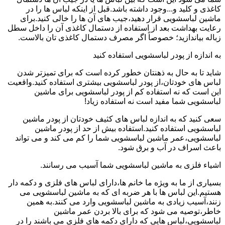
کاغذی و کلید و...وجود داشته باشد.قبل از اینکه لباس ها را در
ماشین لباسشویی قرار دهید،جیب های آن ها را خالی کنید.برای
رعایت بهداشت بعد از استفاده از دستمال کاغذی آن را داخل سطل
زباله بیاندازید؛ خصوصاً اگر مصرف دستمال کاغذی تان بالاست.
به اندازه از پودر لباسشویی استفاده کنید
شاید تا به حال به ذهنتان خطور کرده است که برای تمیزتر شدن
لباس های خودتان،از پودر لباسشویی بیشتری استفاده کنید.واقعیت
این است که نه استفاده کم از پودر لباسشویی برای ماشین
لباسشویی شما مفید است نه استفاده زیاد!
سعی کنید که به اندازه لباس های کثیف خودتان از پودر ماشین
لباسشویی استفاده کنید.استفاده بیش از حد از پودر ماشین
لباسشویی،عمر ماشین لباسشویی شما را کم می کند و می تواند
باعث اسراف در آب و برق شود.
اشیاء فلزی به ماشین لباسشویی شما آسیب می رسانند.
بسیاری از ما به ویژه ما خانم ها،دارای لباس های فلزی و دکمه دار
هستیم.این لباس ها با هر ضربه ای که به ماشین لباسشویی می
زنند،آسیب زیادی به ماشین لباسشویی وارد می کنند.به همین
خاطر،توصیه می شود که برای بالا بردن عمر ماشین
لباسشویی،لباس هایی که دارای دکمه های فلزی می باشند را در