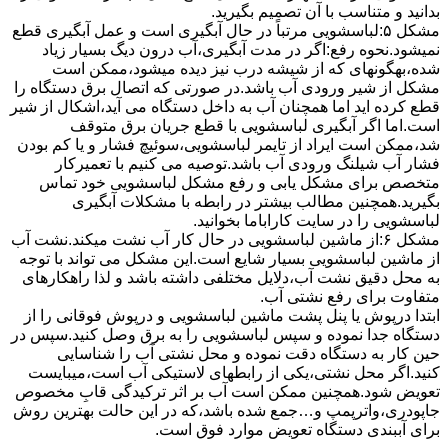
بدانید و متناسب با آن تصمیم بگیرید.
مشکل ۵:لباسشویی مرتباً در ﺣﺎل آﺑﮕﯿﺮی اﺳﺖ و ﻋﻤﻞ آﺑﮕﯿﺮی ﻗﻄﻊ
نمیشود.نحوه رﻓﻊ:اﮔﺮ در ﻣﺪت آﺑﮕﯿﺮی،آب درون دﯾﮓ ﺑﺴﯿﺎر زﯾﺎد
ﺷﺪه،بهگونهای ﮐﻪ از ﺷﯿﺸﻪ درب ﻧﯿﺰ دﯾﺪه میشود،ممکن است
مشکل از شیر ورودی آب باشد.در صورتی که اتصال برق دستگاه را
قطع کرده اید اما همچنان آب به داخل دستگاه می آید،اشکال از شیر
است.اما اگر آبگیری لباسشویی با قطع جریان برق متوقف
شد،ممکن است ایراد از تایمر لباسشویی،سوئیچ فشار و یا کم بودن
فشار آب شیلنگ ورودی آب باشد.توصیه می کنیم با تعمیرکار
متخصص برای مشکل یابی و رفع مشکل لباسشویی خود تماس
بگیرید.همچنین مطالب بیشتر در رابطه با مشکلات آبگیری
لباسشویی را در سایت کاراباما بخوانید.
مشکل ۶:از ﻣﺎﺷﯿﻦ لباسشویی در ﺣﺎل ﮐﺎر آب ﻧﺸﺖ میکند.نشت آب
از ماشین لباسشویی بسیار شایع است.این مشکل می تواند با توجه
به محل دقیق نشت آب،دلایل مختلفی داشته باشد و لذا راهکارهای
متفاوت برای رفع نشتی آب.
ابتدا درپوش یا پنل ﭘﺸﺖ ﻣﺎﺷﯿﻦ لباسشویی و درپوش ﻓﻮﻗﺎﻧﯽ را از
دستگاه ﺟﺪا ﻧﻤﻮده و ﺳﭙﺲ لباسشویی را ﺑﻪ ﺑﺮق وصل ﮐﻨﯿﺪ.سپس در
حین کار به دستگاه دقت نموده و ﻣﺤﻞ نشتی آب را ﺷﻨﺎﺳﺎﯾﯽ
کنید.اﮔﺮ ﻣﺤﻞ نشتی،ﯾﮑﯽ از رابطهای ﻻﺳﺘﯿﮑﯽ آب اﺳﺖ،میبایست
ﺗﻌﻮﯾﺾ شود.همچنین ﻣﻤﮑﻦ اﺳﺖ آب بر اثر ﺗﺮﮐﯿﺪﮔﯽ قابِ ﻣﺨﺼﻮص
ﺟﺎﭘﻮدری،واترپمپ و…جمع شده ﺑﺎﺷﺪ،ﮐﻪ در این حالت بهترین روش
برای آببندی دستگاه ﺗﻌﻮﯾﺾ ﻣﻮارد ﻓﻮق اﺳﺖ.