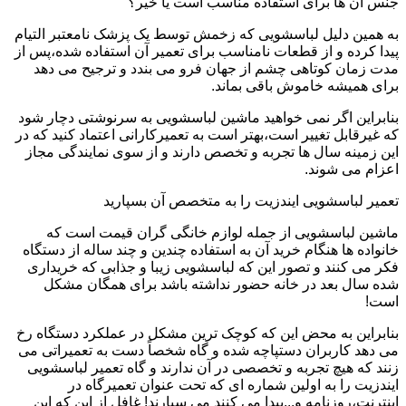
جنس آن ها برای استفاده مناسب است یا خیر؟
به همین دلیل لباسشویی که زخمش توسط یک پزشک نامعتبر التیام
پیدا کرده و از قطعات نامناسب برای تعمیر آن استفاده شده،پس از
مدت زمان کوتاهی چشم از جهان فرو می بندد و ترجیح می دهد
برای همیشه خاموش باقی بماند.
بنابراین اگر نمی خواهید ماشین لباسشویی به سرنوشتی دچار شود
که غیرقابل تغییر است،بهتر است به تعمیرکارانی اعتماد کنید که در
این زمینه سال ها تجربه و تخصص دارند و از سوی نمایندگی مجاز
اعزام می شوند.
تعمیر لباسشویی ایندزیت را به متخصص آن بسپارید
ماشین لباسشویی از جمله لوازم خانگی گران قیمت است که
خانواده ها هنگام خرید آن به استفاده چندین و چند ساله از دستگاه
فکر می کنند و تصور این که لباسشویی زیبا و جذابی که خریداری
شده سال بعد در خانه حضور نداشته باشد برای همگان مشکل
است!
بنابراین به محض این که کوچک ترین مشکل در عملکرد دستگاه رخ
می دهد کاربران دستپاچه شده و گاه شخصاً دست به تعمیراتی می
زنند که هیچ تجربه و تخصصی در آن ندارند و گاه تعمیر لباسشویی
ایندزیت را به اولین شماره ای که تحت عنوان تعمیرگاه در
اینترنت،روزنامه و...پیدا می کنند می سپارند! غافل از این که این