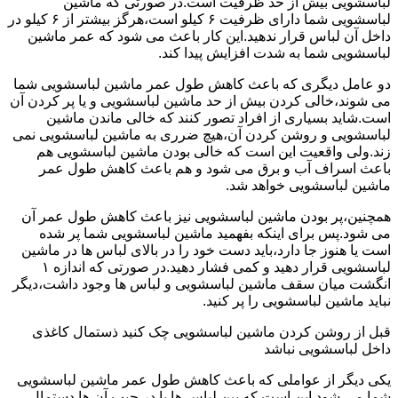
لباسشویی بیش از حد ظرفیت است.در صورتی که ماشین
لباسشویی شما دارای ظرفیت ۶ کیلو است،هرگز بیشتر از ۶ کیلو در
داخل آن لباس قرار ندهید.این کار باعث می شود که عمر ماشین
لباسشویی شما به شدت افزایش پیدا کند.
دو عامل دیگری که باعث کاهش طول عمر ماشین لباسشویی شما
می شوند،خالی کردن بیش از حد ماشین لباسشویی و یا پر کردن آن
است.شاید بسیاری از افراد تصور کنند که خالی ماندن ماشین
لباسشویی و روشن کردن آن،هیچ ضرری به ماشین لباسشویی نمی
زند.ولی واقعیت این است که خالی بودن ماشین لباسشویی هم
باعث اسراف آب و برق می شود و هم باعث کاهش طول عمر
ماشین لباسشویی خواهد شد.
همچنین،پر بودن ماشین لباسشویی نیز باعث کاهش طول عمر آن
می شود.پس برای اینکه بفهمید ماشین لباسشویی شما پر شده
است یا هنوز جا دارد،باید دست خود را در بالای لباس ها در ماشین
لباسشویی قرار دهید و کمی فشار دهید.در صورتی که اندازه ۱
انگشت میان سقف ماشین لباسشویی و لباس ها وجود داشت،دیگر
نباید ماشین لباسشویی را پر کنید.
قبل از روشن کردن ماشین لباسشویی چک کنید ذستمال کاغذی
داخل لباسشویی نباشد
یکی دیگر از عواملی که باعث کاهش طول عمر ماشین لباسشویی
شما می شود این است که بین لباس ها یا در جیب آن ها دستمال