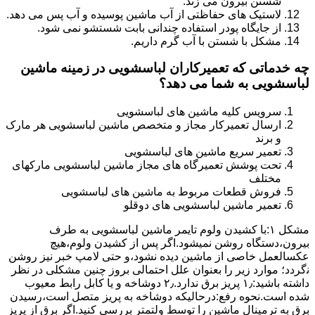
شستن بیرون می زند.
لاستیک های حفاظتی از آب ماشین پوسیده و آب پس می دهد.
از جایگاه پودر استفاده چندانی بابت شستشو نمی شود.
مشکل با شستن با آب گرم داریم.
چه خدماتی که تعمیرکاران لباسشویی در زمینه ماشین
لباسشویی به شما می دهد؟
سرویس کلیه ماشین های لباسشویی
ارسال تعمیرکار مجاز و متخصص ماشین لباسشویی هر مارک
و برند
تعمیر سریع ماشین های لباسشویی
تحت پوشش تعمیرگاه های مجاز ماشین لباسشویی مارکهای
مختلف
فروش قطعات مربوط به ماشین های لباسشویی
تعمیر ماشین لباسشویی های دوقلو
مشکل ۱:ﺑﺎ ﮐﺸﯿﺪن وﻟﻮم ﺗﺎﯾﻤﺮ ماشین لباسشویی به طرف
ﺑﯿﺮون،دستگاه روﺷﻦ نمیشود.اﮔﺮ ﭘﺲ از ﮐﺸﯿﺪن وﻟﻮم،ﻫﯿﭻ
عکسالعمل ﺧﺎﺻﯽ از ﻣﺎﺷﯿﻦ دﯾﺪه نشود،و حتی ﻻﻣﭗ ﺧﺒﺮ ﻧﯿﺰ روﺷﻦ
ﻧگردد؛ موارد زیر را بعنوان ﻋﻠﻞ احتمالی بروز چنین مشکلی در نظر
داشته باشید:۱٫ ﭘﺮﯾﺰ ﺑﺮق ﻧﺪارد.۲٫ دوﺷﺎﺧﻪ و ﯾﺎ ﮐﺎﺑﻞ راﺑﻂ ﻣﻌﯿﻮب
ﺷﺪه است.نحوه رفع:درحالیکه دوﺷﺎﺧﻪ ﺑﻪ ﭘﺮﯾﺰ ﻣﺘﺼﻞ اﺳﺖ،رﺳﯿﺪن
ﺑﺮق ﺑﻪ ﺗﺮﻣﯿﻨﺎل ﻣﺎﺷﯿﻦ را ﺗﻮﺳﻂ ولتمتر بررسی ﮐﻨﯿﺪ.اﮔﺮ ﺑﺮق از ﭘﺮﯾﺰ