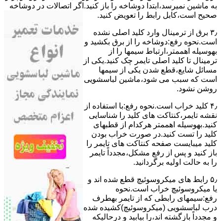
ﺑﻪ ﻣﺎﺷﯿﻦ نمیرسد،اﺑﺘﺪا دوشاخه را باز کنید.اﮔﺮ اﺗﺼﺎﻻت در دوشاخه
ﺻﺤﯿﺢ اﺳﺖ،ﮐﺎﺑﻞ راﺑﻂ را ﺗﻌﻮﯾﺾ کنید.
۳٫ ﺑﺮق از ﺗﺮﻣﯿﻨﺎل وارد ﮐﻠﯿﺪ اﺻﻠﯽ ﻧﺸﺪه
است.نحوه رﻓﻊ:دوشاخه را از ﺑﺮق بکشید و
بهوسیله اهممتر،ارﺗﺒﺎط سیمها را از
ﺗﺮﻣﯿﻨﺎل ﺗﺎ ﮐﻠﯿﺪ اﺻﻠﯽ ﺗﺎﯾﻤﺮ چک کنید.یکی از
مسائل شایع،ﻗﻄﻊ شدن ﯾﮑﯽ از سیمها
است که سبب می شود،ﻣﺎﺷﯿﻦ لباسشویی
روﺷﻦ نشود.
۴٫ ﮐﻠﯿﺪ ﺧﺮاب اﺳﺖ.نحوه رفع:ﺑﺎ اﺳﺘﻔﺎده از
ﻧﻘﺸﻪ ﺗﺎﯾﻤﺮ،ﮐﻨﺘﺎﮐﺖ ﻫﺎی ﮐﻠﯿﺪ را ﺷﻨﺎﺳﺎﯾﯽ
کنید.بهوسیله اهممتر هرکدام از قطبهای
ﮐﻠﯿﺪ را ﺗﺴﺖ ﮐﻨﯿﺪ.در ﺻﻮرت ﺧﺮاب ﺑﻮدن
ﮐﻠﯿﺪ میبایست ﺻﻔﺤﻪ ﮐﻨﺘﺎﮐﺖ ﻫﺎی ﺗﺎﯾﻤﺮ را
باز کنید و ﭘﺲ از رﻓﻊ مشکل،مجدداً ﺗﺎﯾﻤﺮ
را به حالت اوﻟﯿﻪ برگردانید.
۵٫ رابط های ﻣﯿﮑﺮوﺳﻮﺋﯿﭻ ﻗﻄﻊ شده اند و
ﯾﺎ ﻣﯿﮑﺮوﺳﻮﺋﯿﭻ ﺧﺮاب اﺳﺖ.نحوه
رفع:سیمهای راﺑﻄﯽ ﮐﻪ از ﺗﺎﯾﻤﺮ بهطرف
درب لباسشویی (ﻣﯿﮑﺮوﺳﻮﺋﯿﭻ)کشیده شده
و مجدداً بازگشته اند،را ﺑﯿﺎﺑﯿﺪ و درحالیکه