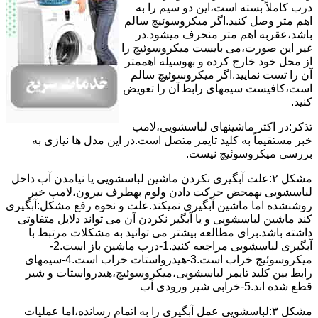
درب کاملاً ﺑﺴﺘﻪ اﺳﺖ،اﯾﻦ دو ﺳﯿﻢ را ﺑﻪ
اﻫﻢ ﻣﺘﺮ وصل کنید.اﮔﺮ ﻣﯿﮑﺮوﺳﻮﺋﯿﭻ ﺳﺎﻟﻢ
ﺑﺎﺷﺪ،ﻋﻘﺮﺑﻪ اهم متر ﻣﻨﺤﺮف میشود.در
ﻏﯿﺮ اﯾﻦ ﺻﻮرت،می بایست ﻣﯿﮑﺮوﺳﻮﺋﯿﭻ را
از ﻣﺤﻞ خود ﺧﺎرج کرده و بهوسیله اهممتر
آن را ﺗﺴﺖ ﻧﻤﺎﯾﯿﺪ.اﮔﺮ ﻣﯿﮑﺮوﺳﻮﺋﯿﭻ ﺳﺎﻟﻢ
اﺳﺖ،ﮐﺎﻓﯿﺴﺖ سیمهای راﺑﻄ آن را ﺗﻌﻮﯾﺾ
کنید.
ﺗﺬﮐﺮ:در اﮐﺜﺮ ماشینهای لباسشویی،ﻻﻣﭗ
ﺧﺒﺮ مستقیماً ﺑﻪ ﮐﻠﯿﺪ ﺗﺎﯾﻤﺮ ﻣﺘﺼﻞ اﺳﺖ.در اﯾﻦ مدل ها ﻧﯿﺎزی ﺑﻪ
بررسی ﻣﯿﮑﺮوﺳﻮﺋﯿﭻ نیست.
مشکل ۲:علت آبگیری نکردن ماشین لباسشویی یا نیامدن آب داخل
لباسشویی بهمحض ﺣﺮﮐﺖ دادن وﻟﻮم بهطرف ﺑﯿﺮون،ﻻﻣﭗ ﺧﺒﺮ
روشنشده اﻣﺎ ﻣﺎﺷﯿﻦ آﺑﮕﯿﺮی نمیکند.ﻋﻠﺖ و نحوه رﻓﻊ مشکل:آبگیری
کند ماشین لباسشویی و یا آبگیر نکردن آن می تواند دلایل متفاوتی
داشته باشد.برای مطالعه بیشتر می توانید به مشکلات مرتبط با
آبگیری لباسشویی مراجعه کنید.1-درب ﻣﺎﺷﯿﻦ ﺑﺎز اﺳﺖ.2-
ﻣﯿﮑﺮوﺳﻮﺋﯿﭻ ﺧﺮاب اﺳﺖ.3-ﻫﯿﺪرواﺳﺘﺎت ﺧﺮاب اﺳﺖ.4-سیمهای
راﺑﻂ ﺑﯿﻦ ﮐﻠﯿﺪ ﺗﺎﯾﻤﺮ لباسشویی،ﻣﯿﮑﺮوﺳﻮﺋﯿﭻ،ﻫﯿﺪرواﺳﺘﺎت و ﺷﯿﺮ
ﻗﻄﻊ ﺷﺪه اند.5-خرابی شیر ورودی آب
مشکل ۳:لباسشویی ﻋﻤﻞ آﺑﮕﯿﺮی را ﺑﻪ اﺗﻤﺎم رﺳﺎﻧﺪه،اﻣﺎ ﻋﻤﻠﯿﺎت