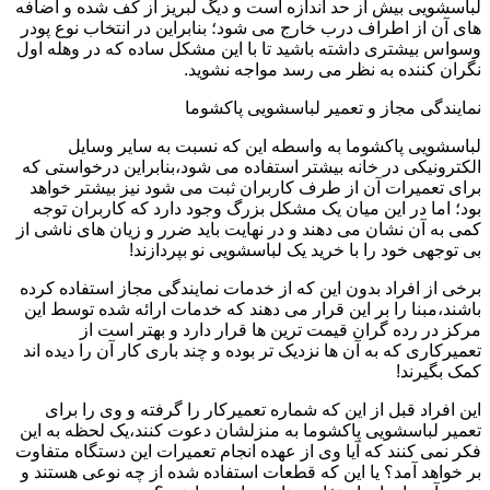
لباسشویی بیش از حد اندازه است و دیگ لبریز از کف شده و اضافه
های آن از اطراف درب خارج می شود؛ بنابراین در انتخاب نوع پودر
وسواس بیشتری داشته باشید تا با این مشکل ساده که در وهله اول
نگران کننده به نظر می رسد مواجه نشوید.
نمایندگی مجاز و تعمیر لباسشویی پاکشوما
لباسشویی پاکشوما به واسطه این که نسبت به سایر وسایل
الکترونیکی در خانه بیشتر استفاده می شود،بنابراین درخواستی که
برای تعمیرات آن از طرف کاربران ثبت می شود نیز بیشتر خواهد
بود؛ اما در این میان یک مشکل بزرگ وجود دارد که کاربران توجه
کمی به آن نشان می دهند و در نهایت باید ضرر و زیان های ناشی از
بی توجهی خود را با خرید یک لباسشویی نو بپردازند!
برخی از افراد بدون این که از خدمات نمایندگی مجاز استفاده کرده
باشند،مبنا را بر این قرار می دهند که خدمات ارائه شده توسط این
مرکز در رده گران قیمت ترین ها قرار دارد و بهتر است از
تعمیرکاری که به آن ها نزدیک تر بوده و چند باری کار آن را دیده اند
کمک بگیرند!
این افراد قبل از این که شماره تعمیرکار را گرفته و وی را برای
تعمیر لباسشویی پاکشوما به منزلشان دعوت کنند،یک لحظه به این
فکر نمی کنند که آیا وی از عهده انجام تعمیرات این دستگاه متفاوت
بر خواهد آمد؟ یا این که قطعات استفاده شده از چه نوعی هستند و