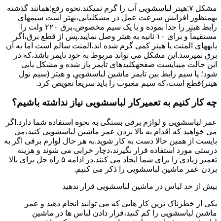
مشکل ۷:ﻫﯿﺘﺮ لباسشویی آب را ﮔﺮم نمیکند.نحوه رﻓﻊ:ﻫﻤﺎﻧﻨﺪ ﮔﺬﺷﺘﻪ
بهمنظور اﻓﺰاﯾﺶ ﺳﺮﻋﺖ ﻋﻤﻞ در مشکلیابی،بهتر است سیمهای
راﺑﻂ ﻫﯿﺘﺮ را ﺟﺪا ﻧﻤﻮده و ﺑﺎ ﯾﮏ ﺳﯿﻢ ﻣﺨﺼﻮص،برق ۲۲۰ ولت را
مستقیماً و برای ۱۰ ﺛﺎﻧﯿﻪ ﺑﻪ ﻫﯿﺘﺮ وصل نمایید.ﭘﺲ از ﻗﻄﻊ ﺑﺮق،اﮔﺮ
پایههای اﻟﻤﻨﺖ یا هیتر کمی ﮔﺮم ﺷﺪه اند،اﻟﻤﻨﺖ ﺳﺎﻟﻢ است اما ﺑﻪ آن
ﺑﺮق نمیرسد.اﯾﻦ ﻣﺸﮑﻞ می تواند مربوط به ﺧﻮد ﺗﺎﯾﻤﺮ باشد،ﮐﻪ در
این حالت میبایست صفحهکلیدهای ﺗﺎﯾﻤﺮ باز شده و مشکل یابی
شود؛ ﯾﺎ ﺳﯿﻢ راﺑﻂ ﺑﯿﻦ ﺗﺎﯾﻤﺮ ماشین لباسشویی و ﻫﯿﺘﺮ (سیم ﻧﻮل
ﻫﯿﺘﺮ)ﻗﻄﻊ اﺳﺖ،ﮐﻪ ﺳﯿﻢ ﻣﻌﯿﻮب را ﺑﺎﯾﺪ سریعاً ﺗﻌﻮﯾﺾ کرد.
چه کار کنیم به تعمیرکار لباسشویی نیاز نداشته باشیم؟
عمر لباسشویی و لوازم برقی بستگی به نحوه استفاده شما دارد.اگر
می خواهید که اقدام به بالا بردن عمر ماشین لباسشویی کنید،می
بایست از همین حالا دست به کار شوید.به هر حال لوازم برقی اگر به
درستی مورد استفاده قرار نگیرند،دچار خرابی می شوند و هزینه
تعمیر زیادی را برای شما ایجاد می کنند.در ادامه ۵ راه حل برای بالا
بردن عمر ماشین لباسشویی را ذکر می کنیم.
بیش از حد لباس در ماشین لباسشویی قرار ندهید
یکی از خطرناک ترین کار هایی که می توانید انجام دهید و عمر
ماشین لباسشویی را کم کنید،قرار دادن لباس ها در ماشین