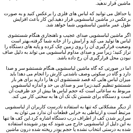
ماشین قرار ندهید.
یا حداقل می توانید که لباس های فلزی را برعکس کنید و به صورت
برعکس در ماشین لباسشویی قرار دهید.این کار باعث افزایش
طول عمر ماشین لباسشویی شما خواهد شد.
اگر ماشین لباسشویی صدای عجیب و ناهنجاری هنگام شستشوی
لباس ها تولید می کند و آرامش را از خانه شما گرفته،بهتر است
وضعیت قرارگیری آن را روی زمین چک کرده و پایه های دستگاه را
تراز کنید؛ زیرا سر و صدای مداوم لباسشویی می تواند به دلیل صاف
نبودن محل قرارگیری آن رخ داده باشد.
اما در صورتی که گاه ماشین لباسشویی هنگام شستشو سر و صدا
دارد و گاه در سکوتی وصف ناشدنی کارش را انجام می دهد! باید
میزان لباس هایی که قصد شستشوی آن ها را دارید برای هر بار
شستشو تنظیم کنید،زیرا سر و صدای بی حد و اندازه لباسشویی
مربوط به ساعاتی است که حجم لباس ها بیش از حد ظرفیت آن
است و دستگاه برای شستن تک تک آن ها به سختی کار می کند.
از دیگر مشکلاتی که تنها به استفاده نادرست کاربران از لباسشویی
مرتبط است و ارتباطی به خرابی قطعات آن ندارد می توان به
سرازیر شدن کف از اطراف درب دستگاه اشاره کرد.این کف ها تنها
به این دلیل از لباسشویی خارج می شوند که پودر شوینده استفاده
شده به درستی انتخاب نشده یا حجم پودر ریخته شده درون ماشین