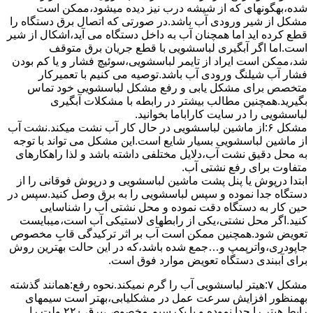
ﺷﺪه،بهگونهای ﮐﻪ از ﺷﯿﺸﻪ درب ﻧﯿﺰ دﯾﺪه میشود،ممکن است
مشکل از شیر ورودی آب باشد.در صورتی که اتصال برق دستگاه را
قطع کرده اید اما همچنان آب به داخل دستگاه می آید،اشکال از شیر
است.اما اگر آبگیری لباسشویی با قطع جریان برق متوقف
شد،ممکن است ایراد از تایمر لباسشویی،سوئیچ فشار و یا کم بودن
فشار آب شیلنگ ورودی آب باشد.توصیه می کنیم با تعمیرکار
متخصص برای مشکل یابی و رفع مشکل لباسشویی خود تماس
بگیرید.همچنین مطالب بیشتر در رابطه با مشکلات آبگیری
لباسشویی را در سایت کاراباما بخوانید.
مشکل ۶:از ﻣﺎﺷﯿﻦ لباسشویی در ﺣﺎل ﮐﺎر آب ﻧﺸﺖ میکند.نشت آب
از ماشین لباسشویی بسیار شایع است.این مشکل می تواند با توجه
به محل دقیق نشت آب،دلایل مختلفی داشته باشد و لذا راهکارهای
متفاوت برای رفع نشتی آب.
ابتدا درپوش یا پنل ﭘﺸﺖ ﻣﺎﺷﯿﻦ لباسشویی و درپوش ﻓﻮﻗﺎﻧﯽ را از
دستگاه ﺟﺪا ﻧﻤﻮده و ﺳﭙﺲ لباسشویی را ﺑﻪ ﺑﺮق وصل ﮐﻨﯿﺪ.سپس در
حین کار به دستگاه دقت نموده و ﻣﺤﻞ نشتی آب را ﺷﻨﺎﺳﺎﯾﯽ
کنید.اﮔﺮ ﻣﺤﻞ نشتی،ﯾﮑﯽ از رابطهای ﻻﺳﺘﯿﮑﯽ آب اﺳﺖ،میبایست
ﺗﻌﻮﯾﺾ شود.همچنین ﻣﻤﮑﻦ اﺳﺖ آب بر اثر ﺗﺮﮐﯿﺪﮔﯽ قابِ ﻣﺨﺼﻮص
ﺟﺎﭘﻮدری،واترپمپ و…جمع شده ﺑﺎﺷﺪ،ﮐﻪ در این حالت بهترین روش
برای آببندی دستگاه ﺗﻌﻮﯾﺾ ﻣﻮارد ﻓﻮق اﺳﺖ.
مشکل ۷:ﻫﯿﺘﺮ لباسشویی آب را ﮔﺮم نمیکند.نحوه رﻓﻊ:ﻫﻤﺎﻧﻨﺪ ﮔﺬﺷﺘﻪ
بهمنظور اﻓﺰاﯾﺶ ﺳﺮﻋﺖ ﻋﻤﻞ در مشکلیابی،بهتر است سیمهای
راﺑﻂ ﻫﯿﺘﺮ را ﺟﺪا ﻧﻤﻮده و ﺑﺎ ﯾﮏ ﺳﯿﻢ ﻣﺨﺼﻮص،برق ۲۲۰ ولت را