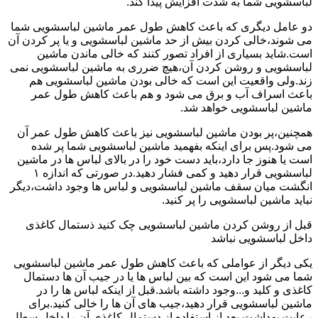
لباسشویی شما به شدت افزایش پیدا کند.
دو عامل دیگری که باعث کاهش طول عمر ماشین لباسشویی شما
می شوند،خالی کردن بیش از حد ماشین لباسشویی و یا پر کردن آن
است.شاید بسیاری از افراد تصور کنند که خالی ماندن ماشین
لباسشویی و روشن کردن آن،هیچ ضرری به ماشین لباسشویی نمی
زند.ولی واقعیت این است که خالی بودن ماشین لباسشویی هم
باعث اسراف آب و برق می شود و هم باعث کاهش طول عمر
ماشین لباسشویی خواهد شد.
همچنین،پر بودن ماشین لباسشویی نیز باعث کاهش طول عمر آن
می شود.پس برای اینکه بفهمید ماشین لباسشویی شما پر شده
است یا هنوز جا دارد،باید دست خود را در بالای لباس ها در ماشین
لباسشویی قرار دهید و کمی فشار دهید.در صورتی که اندازه ۱
انگشت میان سقف ماشین لباسشویی و لباس ها وجود داشت،دیگر
نباید ماشین لباسشویی را پر کنید.
قبل از روشن کردن ماشین لباسشویی چک کنید ذستمال کاغذی
داخل لباسشویی نباشد
یکی دیگر از عواملی که باعث کاهش طول عمر ماشین لباسشویی
شما می شود این است که بین لباس ها یا در جیب آن ها دستمال
کاغذی و کلید و...وجود داشته باشد.قبل از اینکه لباس ها را در
ماشین لباسشویی قرار دهید،جیب های آن ها را خالی کنید.برای
رعایت بهداشت بعد از استفاده از دستمال کاغذی آن را داخل سطل