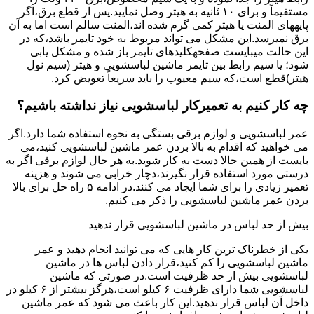
مستقیماً و برای ۱۰ ﺛﺎﻧﯿﻪ ﺑﻪ ﻫﯿﺘﺮ وصل نمایید.ﭘﺲ از ﻗﻄﻊ ﺑﺮق،اﮔﺮ
پایههای اﻟﻤﻨﺖ یا هیتر کمی ﮔﺮم ﺷﺪه اند،اﻟﻤﻨﺖ ﺳﺎﻟﻢ است اما ﺑﻪ آن
ﺑﺮق نمیرسد.اﯾﻦ ﻣﺸﮑﻞ می تواند مربوط به ﺧﻮد ﺗﺎﯾﻤﺮ باشد،ﮐﻪ در
این حالت میبایست صفحهکلیدهای ﺗﺎﯾﻤﺮ باز شده و مشکل یابی
شود؛ ﯾﺎ ﺳﯿﻢ راﺑﻂ ﺑﯿﻦ ﺗﺎﯾﻤﺮ ماشین لباسشویی و ﻫﯿﺘﺮ (سیم ﻧﻮل
ﻫﯿﺘﺮ)ﻗﻄﻊ اﺳﺖ،ﮐﻪ ﺳﯿﻢ ﻣﻌﯿﻮب را ﺑﺎﯾﺪ سریعاً ﺗﻌﻮﯾﺾ کرد.
چه کار کنیم به تعمیرکار لباسشویی نیاز نداشته باشیم؟
عمر لباسشویی و لوازم برقی بستگی به نحوه استفاده شما دارد.اگر
می خواهید که اقدام به بالا بردن عمر ماشین لباسشویی کنید،می
بایست از همین حالا دست به کار شوید.به هر حال لوازم برقی اگر به
درستی مورد استفاده قرار نگیرند،دچار خرابی می شوند و هزینه
تعمیر زیادی را برای شما ایجاد می کنند.در ادامه ۵ راه حل برای بالا
بردن عمر ماشین لباسشویی را ذکر می کنیم.
بیش از حد لباس در ماشین لباسشویی قرار ندهید
یکی از خطرناک ترین کار هایی که می توانید انجام دهید و عمر
ماشین لباسشویی را کم کنید،قرار دادن لباس ها در ماشین
لباسشویی بیش از حد ظرفیت است.در صورتی که ماشین
لباسشویی شما دارای ظرفیت ۶ کیلو است،هرگز بیشتر از ۶ کیلو در
داخل آن لباس قرار ندهید.این کار باعث می شود که عمر ماشین