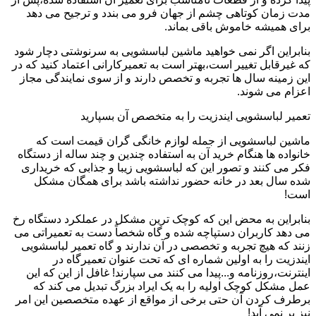
مدت زمان کوتاهی چشم از جهان فرو می بندد و ترجیح می دهد
برای همیشه خاموش باقی بماند.
بنابراین اگر نمی خواهید ماشین لباسشویی به سرنوشتی دچار شود
که غیرقابل تغییر است،بهتر است به تعمیرکارانی اعتماد کنید که در
این زمینه سال ها تجربه و تخصص دارند و از سوی نمایندگی مجاز
اعزام می شوند.
تعمیر لباسشویی ایندزیت را به متخصص آن بسپارید
ماشین لباسشویی از جمله لوازم خانگی گران قیمت است که
خانواده ها هنگام خرید آن به استفاده چندین و چند ساله از دستگاه
فکر می کنند و تصور این که لباسشویی زیبا و جذابی که خریداری
شده سال بعد در خانه حضور نداشته باشد برای همگان مشکل
است!
بنابراین به محض این که کوچک ترین مشکل در عملکرد دستگاه رخ
می دهد کاربران دستپاچه شده و گاه شخصاً دست به تعمیراتی می
زنند که هیچ تجربه و تخصصی در آن ندارند و گاه تعمیر لباسشویی
ایندزیت را به اولین شماره ای که تحت عنوان تعمیرگاه در
اینترنت،روزنامه و...پیدا می کنند می سپارند! غافل از این که این
عمل مشکل کوچک اولیه را به یک ایراد بزرگ تبدیل می کند که
برطرف کردن آن حتی برخی از مواقع از عهده متخصصین این امر
نیز بر نمی آید!