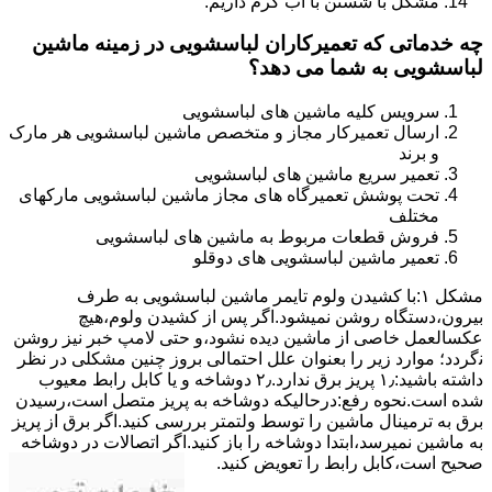
مشکل با شستن با آب گرم داریم.
چه خدماتی که تعمیرکاران لباسشویی در زمینه ماشین
لباسشویی به شما می دهد؟
سرویس کلیه ماشین های لباسشویی
ارسال تعمیرکار مجاز و متخصص ماشین لباسشویی هر مارک
و برند
تعمیر سریع ماشین های لباسشویی
تحت پوشش تعمیرگاه های مجاز ماشین لباسشویی مارکهای
مختلف
فروش قطعات مربوط به ماشین های لباسشویی
تعمیر ماشین لباسشویی های دوقلو
مشکل ۱:ﺑﺎ ﮐﺸﯿﺪن وﻟﻮم ﺗﺎﯾﻤﺮ ماشین لباسشویی به طرف
ﺑﯿﺮون،دستگاه روﺷﻦ نمیشود.اﮔﺮ ﭘﺲ از ﮐﺸﯿﺪن وﻟﻮم،ﻫﯿﭻ
عکسالعمل ﺧﺎﺻﯽ از ﻣﺎﺷﯿﻦ دﯾﺪه نشود،و حتی ﻻﻣﭗ ﺧﺒﺮ ﻧﯿﺰ روﺷﻦ
ﻧگردد؛ موارد زیر را بعنوان ﻋﻠﻞ احتمالی بروز چنین مشکلی در نظر
داشته باشید:۱٫ ﭘﺮﯾﺰ ﺑﺮق ﻧﺪارد.۲٫ دوﺷﺎﺧﻪ و ﯾﺎ ﮐﺎﺑﻞ راﺑﻂ ﻣﻌﯿﻮب
ﺷﺪه است.نحوه رفع:درحالیکه دوﺷﺎﺧﻪ ﺑﻪ ﭘﺮﯾﺰ ﻣﺘﺼﻞ اﺳﺖ،رﺳﯿﺪن
ﺑﺮق ﺑﻪ ﺗﺮﻣﯿﻨﺎل ﻣﺎﺷﯿﻦ را ﺗﻮﺳﻂ ولتمتر بررسی ﮐﻨﯿﺪ.اﮔﺮ ﺑﺮق از ﭘﺮﯾﺰ
ﺑﻪ ﻣﺎﺷﯿﻦ نمیرسد،اﺑﺘﺪا دوشاخه را باز کنید.اﮔﺮ اﺗﺼﺎﻻت در دوشاخه
ﺻﺤﯿﺢ اﺳﺖ،ﮐﺎﺑﻞ راﺑﻂ را ﺗﻌﻮﯾﺾ کنید.