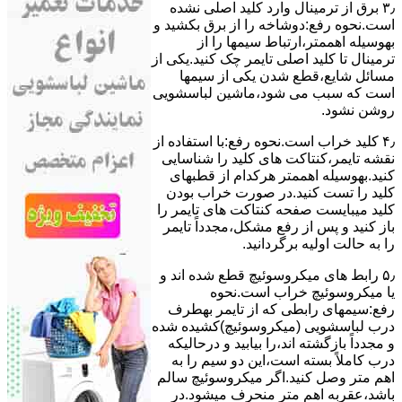
۳٫ ﺑﺮق از ﺗﺮﻣﯿﻨﺎل وارد ﮐﻠﯿﺪ اﺻﻠﯽ ﻧﺸﺪه
است.نحوه رﻓﻊ:دوشاخه را از ﺑﺮق بکشید و
بهوسیله اهممتر،ارﺗﺒﺎط سیمها را از
ﺗﺮﻣﯿﻨﺎل ﺗﺎ ﮐﻠﯿﺪ اﺻﻠﯽ ﺗﺎﯾﻤﺮ چک کنید.یکی از
مسائل شایع،ﻗﻄﻊ شدن ﯾﮑﯽ از سیمها
است که سبب می شود،ﻣﺎﺷﯿﻦ لباسشویی
روﺷﻦ نشود.
۴٫ ﮐﻠﯿﺪ ﺧﺮاب اﺳﺖ.نحوه رفع:ﺑﺎ اﺳﺘﻔﺎده از
ﻧﻘﺸﻪ ﺗﺎﯾﻤﺮ،ﮐﻨﺘﺎﮐﺖ ﻫﺎی ﮐﻠﯿﺪ را ﺷﻨﺎﺳﺎﯾﯽ
کنید.بهوسیله اهممتر هرکدام از قطبهای
ﮐﻠﯿﺪ را ﺗﺴﺖ ﮐﻨﯿﺪ.در ﺻﻮرت ﺧﺮاب ﺑﻮدن
ﮐﻠﯿﺪ میبایست ﺻﻔﺤﻪ ﮐﻨﺘﺎﮐﺖ ﻫﺎی ﺗﺎﯾﻤﺮ را
باز کنید و ﭘﺲ از رﻓﻊ مشکل،مجدداً ﺗﺎﯾﻤﺮ
را به حالت اوﻟﯿﻪ برگردانید.
۵٫ رابط های ﻣﯿﮑﺮوﺳﻮﺋﯿﭻ ﻗﻄﻊ شده اند و
ﯾﺎ ﻣﯿﮑﺮوﺳﻮﺋﯿﭻ ﺧﺮاب اﺳﺖ.نحوه
رفع:سیمهای راﺑﻄﯽ ﮐﻪ از ﺗﺎﯾﻤﺮ بهطرف
درب لباسشویی (ﻣﯿﮑﺮوﺳﻮﺋﯿﭻ)کشیده شده
و مجدداً بازگشته اند،را ﺑﯿﺎﺑﯿﺪ و درحالیکه
درب کاملاً ﺑﺴﺘﻪ اﺳﺖ،اﯾﻦ دو ﺳﯿﻢ را ﺑﻪ
اﻫﻢ ﻣﺘﺮ وصل کنید.اﮔﺮ ﻣﯿﮑﺮوﺳﻮﺋﯿﭻ ﺳﺎﻟﻢ
ﺑﺎﺷﺪ،ﻋﻘﺮﺑﻪ اهم متر ﻣﻨﺤﺮف میشود.در