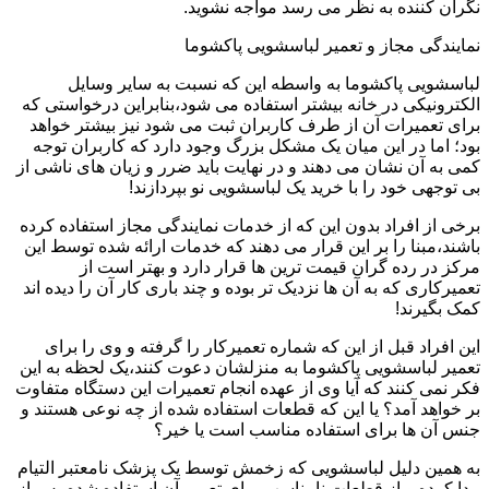
نگران کننده به نظر می رسد مواجه نشوید.
نمایندگی مجاز و تعمیر لباسشویی پاکشوما
لباسشویی پاکشوما به واسطه این که نسبت به سایر وسایل
الکترونیکی در خانه بیشتر استفاده می شود،بنابراین درخواستی که
برای تعمیرات آن از طرف کاربران ثبت می شود نیز بیشتر خواهد
بود؛ اما در این میان یک مشکل بزرگ وجود دارد که کاربران توجه
کمی به آن نشان می دهند و در نهایت باید ضرر و زیان های ناشی از
بی توجهی خود را با خرید یک لباسشویی نو بپردازند!
برخی از افراد بدون این که از خدمات نمایندگی مجاز استفاده کرده
باشند،مبنا را بر این قرار می دهند که خدمات ارائه شده توسط این
مرکز در رده گران قیمت ترین ها قرار دارد و بهتر است از
تعمیرکاری که به آن ها نزدیک تر بوده و چند باری کار آن را دیده اند
کمک بگیرند!
این افراد قبل از این که شماره تعمیرکار را گرفته و وی را برای
تعمیر لباسشویی پاکشوما به منزلشان دعوت کنند،یک لحظه به این
فکر نمی کنند که آیا وی از عهده انجام تعمیرات این دستگاه متفاوت
بر خواهد آمد؟ یا این که قطعات استفاده شده از چه نوعی هستند و
جنس آن ها برای استفاده مناسب است یا خیر؟
به همین دلیل لباسشویی که زخمش توسط یک پزشک نامعتبر التیام
پیدا کرده و از قطعات نامناسب برای تعمیر آن استفاده شده،پس از