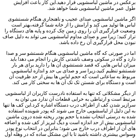
برعکس در ماشین لباسشویی قرار دهید.این کار باعث افزایش
طول عمر ماشین لباسشویی شما خواهد شد.
اگر ماشین لباسشویی صدای عجیب و ناهنجاری هنگام شستشوی
لباس ها تولید می کند و آرامش را از خانه شما گرفته،بهتر است
وضعیت قرارگیری آن را روی زمین چک کرده و پایه های دستگاه را
تراز کنید؛ زیرا سر و صدای مداوم لباسشویی می تواند به دلیل صاف
نبودن محل قرارگیری آن رخ داده باشد.
اما در صورتی که گاه ماشین لباسشویی هنگام شستشو سر و صدا
دارد و گاه در سکوتی وصف ناشدنی کارش را انجام می دهد! باید
میزان لباس هایی که قصد شستشوی آن ها را دارید برای هر بار
شستشو تنظیم کنید،زیرا سر و صدای بی حد و اندازه لباسشویی
مربوط به ساعاتی است که حجم لباس ها بیش از حد ظرفیت آن
است و دستگاه برای شستن تک تک آن ها به سختی کار می کند.
از دیگر مشکلاتی که تنها به استفاده نادرست کاربران از لباسشویی
مرتبط است و ارتباطی به خرابی قطعات آن ندارد می توان به
سرازیر شدن کف از اطراف درب دستگاه اشاره کرد.این کف ها تنها
به این دلیل از لباسشویی خارج می شوند که پودر شوینده استفاده
شده به درستی انتخاب نشده یا حجم پودر ریخته شده درون ماشین
لباسشویی بیش از حد اندازه است و دیگ لبریز از کف شده و اضافه
های آن از اطراف درب خارج می شود؛ بنابراین در انتخاب نوع پودر
وسواس بیشتری داشته باشید تا با این مشکل ساده که در وهله اول