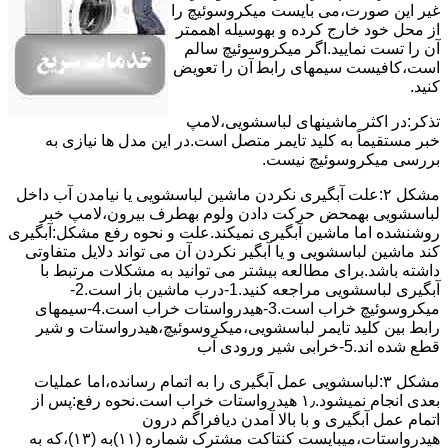
ﻏﯿﺮ اﯾﻦ ﺻﻮرت،می بایست ﻣﯿﮑﺮوﺳﻮﺋﯿﭻ را
از ﻣﺤﻞ خود ﺧﺎرج کرده و بهوسیله اهممتر
آن را ﺗﺴﺖ ﻧﻤﺎﯾﯿﺪ.اﮔﺮ ﻣﯿﮑﺮوﺳﻮﺋﯿﭻ ﺳﺎﻟﻢ
اﺳﺖ،ﮐﺎﻓﯿﺴﺖ سیمهای راﺑﻄ آن را ﺗﻌﻮﯾﺾ
کنید.
ﺗﺬﮐﺮ:در اﮐﺜﺮ ماشینهای لباسشویی،ﻻﻣﭗ
ﺧﺒﺮ مستقیماً ﺑﻪ ﮐﻠﯿﺪ ﺗﺎﯾﻤﺮ ﻣﺘﺼﻞ اﺳﺖ.در اﯾﻦ مدل ها ﻧﯿﺎزی ﺑﻪ
بررسی ﻣﯿﮑﺮوﺳﻮﺋﯿﭻ نیست.
مشکل ۲:علت آبگیری نکردن ماشین لباسشویی یا نیامدن آب داخل
لباسشویی بهمحض ﺣﺮﮐﺖ دادن وﻟﻮم بهطرف ﺑﯿﺮون،ﻻﻣﭗ ﺧﺒﺮ
روشنشده اﻣﺎ ﻣﺎﺷﯿﻦ آﺑﮕﯿﺮی نمیکند.ﻋﻠﺖ و نحوه رﻓﻊ مشکل:آبگیری
کند ماشین لباسشویی و یا آبگیر نکردن آن می تواند دلایل متفاوتی
داشته باشد.برای مطالعه بیشتر می توانید به مشکلات مرتبط با
آبگیری لباسشویی مراجعه کنید.1-درب ﻣﺎﺷﯿﻦ ﺑﺎز اﺳﺖ.2-
ﻣﯿﮑﺮوﺳﻮﺋﯿﭻ ﺧﺮاب اﺳﺖ.3-ﻫﯿﺪرواﺳﺘﺎت ﺧﺮاب اﺳﺖ.4-سیمهای
راﺑﻂ ﺑﯿﻦ ﮐﻠﯿﺪ ﺗﺎﯾﻤﺮ لباسشویی،ﻣﯿﮑﺮوﺳﻮﺋﯿﭻ،ﻫﯿﺪرواﺳﺘﺎت و ﺷﯿﺮ
ﻗﻄﻊ ﺷﺪه اند.5-خرابی شیر ورودی آب
مشکل ۳:لباسشویی ﻋﻤﻞ آﺑﮕﯿﺮی را ﺑﻪ اﺗﻤﺎم رﺳﺎﻧﺪه،اﻣﺎ ﻋﻤﻠﯿﺎت
ﺑﻌﺪی اﻧﺠﺎم نمیشود.۱٫ ﻫﯿﺪرواﺳﺘﺎت ﺧﺮاب اﺳﺖ.نحوه رﻓﻊ:ﭘﺲ از
اﺗﻤﺎم عمل آﺑﮕﯿﺮی و ﺑﺎ ﺑﺎﻻ آﻣﺪن دﯾﺎﻓﺮاﮔﻢ درون
ﻫﯿﺪرواﺳﺘﺎت،میبایست ﮐﻨﺘﺎﮐﺖ ﻣﺸﺘﺮک شماره (۱۱)به (۱۳)،ﮐﻪ ﺑﻪ