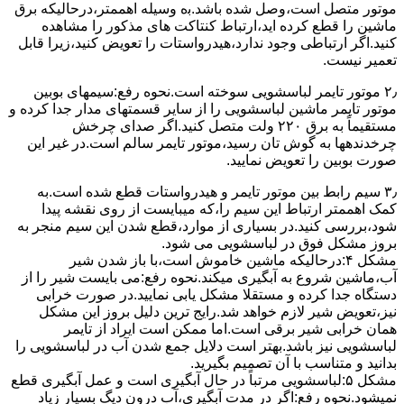
ﻣﻮﺗﻮر ﻣﺘﺼﻞ اﺳﺖ،وﺻﻞ ﺷﺪه ﺑﺎﺷﺪ.ﺑه وسیله اهممتر،درحالیکه ﺑﺮق
ﻣﺎﺷﯿﻦ را ﻗﻄﻊ کرده اید،ارﺗﺒﺎط ﮐﻨﺘﺎﮐﺖ ﻫﺎی ﻣﺬﮐﻮر را ﻣﺸﺎﻫﺪه
کنید.اﮔﺮ ارﺗﺒﺎطی وجود ندارد،ﻫﯿﺪرواﺳﺘﺎت را ﺗﻌﻮﯾﺾ ﮐﻨﯿﺪ،زﯾﺮا قابل
ﺗﻌﻤﯿﺮ نیست.
۲٫ ﻣﻮﺗﻮر ﺗﺎﯾﻤﺮ لباسشویی ﺳﻮﺧﺘﻪ اﺳﺖ.نحوه رﻓﻊ:سیمهای ﺑﻮﺑﯿﻦ
ﻣﻮﺗﻮر ﺗﺎﯾﻤﺮ ماشین لباسشویی را از ﺳﺎﯾﺮ قسمتهای ﻣﺪار ﺟﺪا کرده و
مستقیماً ﺑﻪ برق ۲۲۰ وﻟﺖ ﻣﺘﺼﻞ کنید.اﮔﺮ ﺻﺪای ﭼﺮﺧﺶ
چرخدندهها به گوش تان رﺳﯿﺪ،ﻣﻮﺗﻮر ﺗﺎﯾﻤﺮ ﺳﺎﻟﻢ اﺳﺖ.در ﻏﯿﺮ اﯾﻦ
ﺻﻮرت ﺑﻮﺑﯿﻦ را ﺗﻌﻮﯾﺾ ﻧﻤﺎﯾﯿﺪ.
۳٫ ﺳﯿﻢ راﺑﻂ ﺑﯿﻦ ﻣﻮﺗﻮر ﺗﺎﯾﻤﺮ و ﻫﯿﺪرواﺳﺘﺎت ﻗﻄﻊ ﺷﺪه اﺳﺖ.به
کمک اهممتر ارﺗﺒﺎط اﯾﻦ ﺳﯿﻢ را،ﮐﻪ میبایست از روی ﻧﻘﺸﻪ ﭘﯿﺪا
ﺷﻮد،بررسی ﮐﻨﯿﺪ.در ﺑﺴﯿﺎری از موارد،ﻗﻄﻊ ﺷﺪن اﯾﻦ ﺳﯿﻢ ﻣﻨﺠﺮ ﺑﻪ
ﺑﺮوز مشکل ﻓﻮق در لباسشویی می شود.
مشکل ۴:درحالیکه ﻣﺎﺷﯿﻦ ﺧﺎﻣﻮش اﺳﺖ،ﺑﺎ ﺑﺎز ﺷﺪن ﺷﯿﺮ
آب،ﻣﺎﺷﯿﻦ ﺷﺮوع ﺑﻪ آﺑﮕﯿﺮی میکند.نحوه رﻓﻊ:می بایست ﺷﯿﺮ را از
دستگاه جدا کرده و مستقلا مشکل یابی نمایید.در صورت خرابی
نیز،تعویض شیر لازم خواهد شد.رایج ترین دلیل بروز این مشکل
همان خرابی شیر برقی است.اما ممکن است ایراد از تایمر
لباسشویی نیز باشد.بهتر است دلایل جمع شدن آب در لباسشویی را
بدانید و متناسب با آن تصمیم بگیرید.
مشکل ۵:لباسشویی مرتباً در ﺣﺎل آﺑﮕﯿﺮی اﺳﺖ و ﻋﻤﻞ آﺑﮕﯿﺮی ﻗﻄﻊ
نمیشود.نحوه رﻓﻊ:اﮔﺮ در ﻣﺪت آﺑﮕﯿﺮی،آب درون دﯾﮓ ﺑﺴﯿﺎر زﯾﺎد