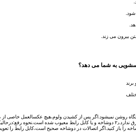
.
شود.
د.
 بیرون می زند.
اسشویی به شما می دهد؟
برند
ختلف
،دستگاه روﺷﻦ نمیشود.اﮔﺮ ﭘﺲ از ﮐﺸﯿﺪن وﻟﻮم،ﻫﯿﭻ عکسالعمل ﺧﺎﺻﯽ از ﻣ
بعنوان ﻋﻠﻞ احتمالی بروز چنین مشکلی در نظر داشته باشید:۱٫ ﭘﺮﯾﺰ ﺑﺮق ﻧﺪارد.۲٫ دوﺷﺎﺧﻪ و ﯾﺎ 
شاخه را باز کنید.اﮔﺮ اﺗﺼﺎﻻت در دوشاخه ﺻﺤﯿﺢ اﺳﺖ،ﮐﺎﺑﻞ راﺑﻂ را ﺗﻌﻮﯾ