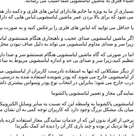
اشیاء فلزی به ماشین لباسشویی شما آسیب می رسانند.
بسیاری از ما به ویژه ما خانم ها،دارای لباس های فلزی و دکمه دار 
می شود که برای بالا بردن عمر ماشین لباسشویی،لباس هایی که دارای
یا حداقل می توانید که لباس های فلزی را برعکس کنید و به صورت 
اگر ماشین لباسشویی صدای عجیب و ناهنجاری هنگام شستشوی لباس ها 
زیرا سر و صدای مداوم لباسشویی می تواند به دلیل صاف نبودن محل 
اما در صورتی که گاه ماشین لباسشویی هنگام شستشو سر و صدا دارد
تنظیم کنید،زیرا سر و صدای بی حد و اندازه لباسشویی مربوط به س
از دیگر مشکلاتی که تنها به استفاده نادرست کاربران از لباسشویی م
از لباسشویی خارج می شوند که پودر شوینده استفاده شده به درستی 
درب خارج می شود؛ بنابراین در انتخاب نوع پودر وسواس بیشتری داشته
نمایندگی مجاز و تعمیر لباسشویی پاکشوما
لباسشویی پاکشوما به واسطه این که نسبت به سایر وسایل الکترونیکی 
میان یک مشکل بزرگ وجود دارد که کاربران توجه کمی به آن نشان می ده
برخی از افراد بدون این که از خدمات نمایندگی مجاز استفاده کرده باش
آن ها نزدیک تر بوده و چند باری کار آن را دیده اند کمک بگیرند!