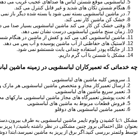
لباسشویی موقع شستن لباس ها صداهای عجیب غریب می دهد
هنگام شستن تکان های شدید و غیر قابل کنترل می کند.
در ماشین لباسشویی بسته نمی شود یا بسته شده دیگر باز نمی 
خشک کن ماشین کار نمی کند.
وقتی خشک کن کار می کند ماشین لباسشویی بسیار صدا می ده
زمان سنج ماشین لباسشویی درست نشان نمی دهد.
ماشین لباسشویی کف می کند و کفش از ماشین در هنگام شستن
لاستیک های حفاظتی از آب ماشین پوسیده و آب پس می دهد.
از جایگاه پودر استفاده چندانی بابت شستشو نمی شود.
مشکل با شستن با آب گرم داریم.
چه خدماتی که تعمیرکاران لباسشویی در زمینه ماشین لب
سرویس کلیه ماشین های لباسشویی
ارسال تعمیرکار مجاز و متخصص ماشین لباسشویی هر مارک و 
تعمیر سریع ماشین های لباسشویی
تحت پوشش تعمیرگاه های مجاز ماشین لباسشویی مارکهای م
فروش قطعات مربوط به ماشین های لباسشویی
تعمیر ماشین لباسشویی های دوقلو
مشکل ۱:ﺑﺎ ﮐﺸﯿﺪن وﻟﻮم ﺗﺎﯾﻤﺮ ماشین لباسشویی به طرف ﺑﯿﺮون
ﺗﻮﺳﻂ ولتمتر بررسی ﮐﻨﯿﺪ.اﮔﺮ ﺑﺮق از ﭘﺮﯾﺰ ﺑﻪ ﻣﺎﺷﯿﻦ نمیرسد،اﺑﺘﺪا دو