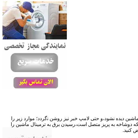
ﺎﺷﯿﻦ دﯾﺪه نشود،و حتی ﻻﻣﭗ ﺧﺒﺮ ﻧﯿﺰ روﺷﻦ ﻧگردد؛ موارد زیر را
ﮐﺎﺑﻞ راﺑﻂ ﻣﻌﯿﻮب ﺷﺪه است.نحوه رفع:درحالیکه دوﺷﺎﺧﻪ ﺑﻪ ﭘﺮﯾﺰ ﻣﺘﺼﻞ اﺳﺖ،رﺳﯿﺪن ﺑﺮق ﺑﻪ ﺗﺮﻣﯿﻨﺎل ﻣﺎﺷﯿﻦ را
ﺾ کنید.