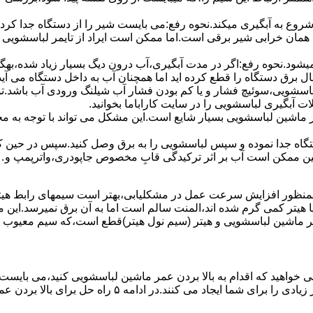
 ﺷﺮوع ﺑﻪ آﺑﮕﯿﺮی میکند.نحوه رﻓﻊ:می بایست ﺷﯿﺮ را از دستگاه جدا کر
 همان خرابی شیر برقی است.اما ممکن است ایراد از تایمر لباسشویی 
ﻊ نمیشود.نحوه رﻓﻊ:اﮔﺮ در ﻣﺪت آﺑﮕﯿﺮی،آب درون دﯾﮓ ﺑﺴﯿﺎر زﯾﺎد ﺷﺪه،بهگ
ق دستگاه را قطع کرده اید اما همچنان آب به داخل دستگاه می آید،
باسشویی،سوئیچ فشار و یا کم بودن فشار آب شیلنگ ورودی آب باشد.
 آبگیری لباسشویی را در سایت کاراباما بخوانید.
 از ماشین لباسشویی بسیار شایع است.این مشکل می تواند با توجه به 
تگاه ﺟﺪا ﻧﻤﻮده و ﺳﭙﺲ لباسشویی را ﺑﻪ ﺑﺮق وصل ﮐﻨﯿﺪ.سپس در حین ک
 ﻣﻤﮑﻦ اﺳﺖ آب بر اثر ﺗﺮﮐﯿﺪﮔﯽ قابِ ﻣﺨﺼﻮص ﺟﺎﭘﻮدری،واترپمپ و…جم
اﻟﻤﻨﺖ یا هیتر کمی ﮔﺮم ﺷﺪه اند،اﻟﻤﻨﺖ ﺳﺎﻟﻢ است اما ﺑﻪ آن ﺑﺮق نمیرسد.ا
ﻤﺮ ماشین لباسشویی و ﻫﯿﺘﺮ (سیم ﻧﻮل ﻫﯿﺘﺮ)ﻗﻄﻊ اﺳﺖ،ﮐﻪ ﺳﯿﻢ ﻣﻌﯿﻮب را 
 خواهید که اقدام به بالا بردن عمر ماشین لباسشویی کنید،می بایست ا
امه ۵ راه حل برای بالا بردن عمر ماشین لباسشویی را ذکر می کنیم.