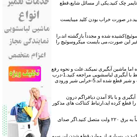
ﯽ ﺗﺎﯾﻤﺮ چک کنید.یکی از مسائل شایع،ﻗﻄﻊ
 ﮐﻨﯿﺪ.در ﺻﻮرت ﺧﺮاب ﺑﻮدن ﮐﻠﯿﺪ میبایست
ﯿﭻ)کشیده شده و مجدداً بازگشته اند،را
ر ﻏﯿﺮ اﯾﻦ ﺻﻮرت،می بایست ﻣﯿﮑﺮوﺳﻮﺋﯿﭻ را
اﻣﺎ ﻣﺎﺷﯿﻦ آﺑﮕﯿﺮی نمیکند.ﻋﻠﺖ و نحوه رﻓﻊ
مشکل:آبگیری کند ماشین لباسشویی و یا آبگیر نکردن آن می تواند دلایل متفاوتی داشته باشد.برای مطالعه بیشتر می توانید به مشکلات مرتبط با آبگیری لباسشویی مراجعه کنید.1-درب
ﻣﺎﺷﯿﻦ ﺑﺎز اﺳﺖ.2-ﻣﯿﮑﺮوﺳﻮﺋﯿﭻ ﺧﺮاب اﺳﺖ.3-ﻫﯿﺪرواﺳﺘﺎت ﺧﺮاب اﺳﺖ.4-سیمهای راﺑﻂ ﺑﯿﻦ ﮐﻠﯿﺪ ﺗﺎﯾﻤﺮ لباسشویی،ﻣﯿﮑﺮوﺳﻮﺋﯿﭻ،ﻫﯿﺪرواﺳﺘﺎت و ﺷﯿﺮ ﻗﻄﻊ ﺷﺪه اند.5-خرابی شیر ورودی
اﺳﺖ.نحوه رﻓﻊ:ﭘﺲ از اﺗﻤﺎم عمل آﺑﮕﯿﺮی و ﺑﺎ ﺑﺎﻻ آﻣﺪن دﯾﺎﻓﺮاﮔﻢ درون
لیکه ﺑﺮق ﻣﺎﺷﯿﻦ را ﻗﻄﻊ کرده اید،ارﺗﺒﺎط ﮐﻨﺘﺎﮐﺖ ﻫﺎی ﻣﺬﮐﻮر
۲٫ ﻣﻮﺗﻮر ﺗﺎﯾﻤﺮ لباسشویی ﺳﻮﺧﺘﻪ اﺳﺖ.نحوه رﻓﻊ:سیمهای ﺑﻮﺑﯿﻦ ﻣﻮﺗﻮر ﺗﺎﯾﻤﺮ ماشین لباسشویی را از ﺳﺎﯾﺮ قسمتهای ﻣﺪار ﺟﺪا کرده و مستقیماً ﺑﻪ برق ۲۲۰ وﻟﺖ ﻣﺘﺼﻞ کنید.اﮔﺮ ﺻﺪای
ﮐﻨﯿﺪ.در ﺑﺴﯿﺎری از موارد،ﻗﻄﻊ ﺷﺪن اﯾﻦ ﺳﯿﻢ