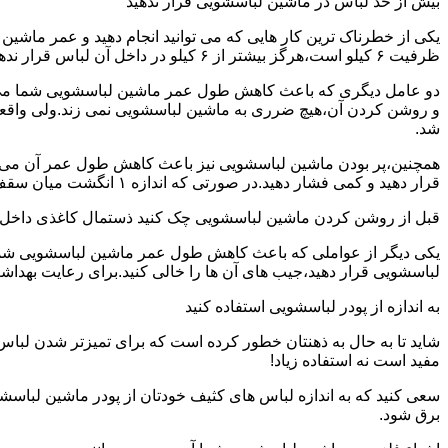
بیش از حد لباس در ماشین لباسشویی قرار ندهید
یکی از خطرناک ترین کار هایی که می توانید انجام دهید و عمر ماش
ظرفیت ۶ کیلو است،هرگز بیشتر از ۶ کیلو در داخل آن لباس قرار ندهید.این کار باعث می شود که عمر ماشین لباسشویی شما به شدت افزایش پیدا کند.
دو عامل دیگری که باعث کاهش طول عمر ماشین لباسشویی شما می شو
و روشن کردن آن،هیچ ضرری به ماشین لباسشویی نمی زند.ولی واق
شد.
همچنین،پر بودن ماشین لباسشویی نیز باعث کاهش طول عمر آن می شود
قرار دهید و کمی فشار دهید.در صورتی که اندازه ۱ انگشت میان سقف ماشین لباسشویی و لباس ها وجود داشت،دیگر نباید ماشین لباسشویی را پر کنید.
قبل از روشن کردن ماشین لباسشویی چک کنید ذستمال کاغذی داخل 
یکی دیگر از عواملی که باعث کاهش طول عمر ماشین لباسشویی شما می 
لباسشویی قرار دهید،جیب های آن ها را خالی کنید.برای رعایت بهداش
به اندازه از پودر لباسشویی استفاده کنید
شاید تا به حال به ذهنتان خطور کرده است که برای تمیزتر شدن لباس
مفید است نه استفاده زیاد!
سعی کنید که به اندازه لباس های کثیف خودتان از پودر ماشین لباسش
برق شود.