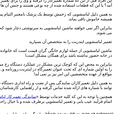
این افراد قبل از این که شماره تعمیرکار را گرفته و وی را برای تعم
آمد؟ یا این که قطعات استفاده شده از چه نوعی هستند و جنس آن ها
به همین دلیل لباسشویی که زخمش توسط یک پزشک نامعتبر التیام پید
همیشه خاموش باقی بماند.
بنابراین اگر نمی خواهید ماشین لباسشویی به سرنوشتی دچار شود که غ
می شوند.
تعمیر لباسشویی ایندزیت را به متخصص آن بسپارید
ماشین لباسشویی از جمله لوازم خانگی گران قیمت است که خانواده ها
در خانه حضور نداشته باشد برای همگان مشکل است!
بنابراین به محض این که کوچک ترین مشکل در عملکرد دستگاه رخ می د
را به اولین شماره ای که تحت عنوان تعمیرگاه در اینترنت،روزنامه و.
مواقع از عهده متخصصین این امر نیز بر نمی آید!
به همین دلیل تعمیرکاران نمایندگی پس از نصب و راه اندازی دستگاه 
توانند با شماره های ارائه شده تماس گرفته و از راهنمایی کارشناسان 
همچنین با توجه به این که کلیه خدمات توسط «
نمایندگی تعمیرکار لب
اتمام فرآیند عیب یابی و تعمیر لباسشویی برطرف شده و با خیال راحت 