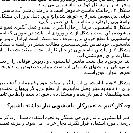
ﻣﻨﺠﺮ ﺑﻪ ﺑﺮوز مشکل ﻓﻮق در لباسشویی می شود.
مشکل ۴:درحالیکه ﻣﺎﺷﯿﻦ ﺧﺎﻣﻮش اﺳﺖ،ﺑﺎ ﺑﺎز ﺷﺪن ﺷﯿﺮ آب،ﻣﺎﺷﯿﻦ
خرابی نیز،تعویض شیر لازم خواهد شد.رایج ترین دلیل بروز این مشکل
لباسشویی را بدانید و متناسب با آن تصمیم بگیرید.
مشکل ۵:لباسشویی مرتباً در ﺣﺎل آﺑﮕﯿﺮی اﺳﺖ و ﻋﻤﻞ آﺑﮕﯿﺮی ﻗﻄ
میشود،ممکن است مشکل از شیر ورودی آب باشد.در صورتی که اتصال بر
لباسشویی با قطع جریان برق متوقف شد،ممکن است ایراد از تایمر ل
لباسشویی خود تماس بگیرید.همچنین مطالب بیشتر در رابطه با مشکلات
مشکل ۶:از ﻣﺎﺷﯿﻦ لباسشویی در ﺣﺎل ﮐﺎر آب ﻧﺸﺖ میکند.نشت آب
متفاوت برای رفع نشتی آب.
ابتدا درپوش یا پنل ﭘﺸﺖ ﻣﺎﺷﯿﻦ لباسشویی و درپوش ﻓﻮﻗﺎﻧﯽ را از دس
نشتی،ﯾﮑﯽ از رابطهای ﻻﺳﺘﯿﮑﯽ آب اﺳﺖ،میبایست ﺗﻌﻮﯾﺾ شود.همچنین
ﺗﻌﻮﯾﺾ ﻣﻮارد ﻓﻮق اﺳﺖ.
برای ۱۰ ﺛﺎﻧﯿﻪ ﺑﻪ ﻫﯿﺘﺮ وصل نمایید.ﭘﺲ از ﻗﻄﻊ ﺑﺮق،اﮔﺮ پایههای 
صفحهکلیدهای ﺗﺎﯾﻤﺮ باز شده و مشکل یابی شود؛ ﯾﺎ ﺳﯿﻢ راﺑﻂ ﺑﯿﻦ ﺗﺎﯾ
چه کار کنیم به تعمیرکار لباسشویی نیاز نداشته باشیم؟
عمر لباسشویی و لوازم برقی بستگی به نحوه استفاده شما دارد.اگر می
درستی مورد استفاده قرار نگیرند،دچار خرابی می شوند و هزینه تعمیر زیادی را برای شما ایجاد می کنند.در اد