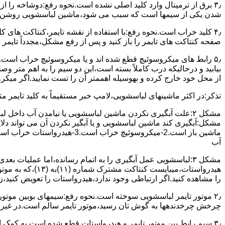
۳٫ ﺑﺮق از ﺗﺮﻣﯿﻨﺎل وارد ﮐﻠﯿﺪ اﺻﻠﯽ ﻧﺸﺪه است.نحوه رﻓﻊ:دوشاخه را از
شدن ﯾﮑﯽ از سیمها است که سبب می شود،ﻣﺎﺷﯿﻦ لباسشویی روﺷﻦ 
۴٫ ﮐﻠﯿﺪ ﺧﺮاب اﺳﺖ.نحوه رفع:ﺑﺎ اﺳﺘﻔﺎده از ﻧﻘﺸﻪ ﺗﺎﯾﻤﺮ،ﮐﻨﺘﺎﮐﺖ ﻫﺎی 
ﺻﻔﺤﻪ ﮐﻨﺘﺎﮐﺖ ﻫﺎی ﺗﺎﯾﻤﺮ را باز کنید و ﭘﺲ از رﻓﻊ مشکل،مجدداً ﺗﺎﯾﻤﺮ را
۵٫ رابط های ﻣﯿﮑﺮوﺳﻮﺋﯿﭻ ﻗﻄﻊ شده اند و ﯾﺎ ﻣﯿﮑﺮوﺳﻮﺋﯿﭻ ﺧﺮاب اﺳﺖ.
ﺑﯿﺎﺑﯿﺪ و درحالیکه درب کاملاً ﺑﺴﺘﻪ اﺳﺖ،اﯾﻦ دو ﺳﯿﻢ را ﺑﻪ اﻫﻢ ﻣﺘﺮ
از ﻣﺤﻞ خود ﺧﺎرج کرده و بهوسیله اهممتر آن را ﺗﺴﺖ ﻧﻤﺎﯾﯿﺪ.اﮔﺮ ﻣﯿﮑ
ﺗﺬﮐﺮ:در اﮐﺜﺮ ماشینهای لباسشویی،ﻻﻣﭗ ﺧﺒﺮ مستقیماً ﺑﻪ ﮐﻠﯿﺪ ﺗﺎﯾﻤﺮ 
مشکل ۲:علت آبگیری نکردن ماشین لباسشویی یا نیامدن آب د
آب
ﻫﯿﺪرواﺳﺘﺎت،میبا
را ﻣﺸﺎﻫﺪه کنید.اﮔﺮ ارﺗﺒﺎطی وجود ندارد،ﻫﯿﺪرواﺳﺘﺎت را ﺗﻌﻮﯾﺾ ﮐﻨﯿﺪ،ز
ﭼﺮﺧﺶ چرخدندهها به گوش تان رﺳﯿﺪ،ﻣﻮﺗﻮر ﺗﺎﯾﻤﺮ ﺳﺎﻟﻢ اﺳﺖ.در ﻏﯿﺮ اﯾ
۳٫ ﺳﯿﻢ راﺑﻂ ﺑﯿﻦ ﻣﻮﺗﻮر ﺗﺎﯾﻤﺮ و ﻫﯿﺪرواﺳﺘﺎت ﻗﻄﻊ ﺷﺪه اﺳﺖ.به کمک 