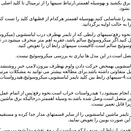
 ﺑﺮق بکشید و بهوسیله اهممتر،ارﺗﺒﺎط سیمها را از ﺗﺮﻣﯿﻨﺎل ﺗﺎ ﮐﻠﯿﺪ اﺻﻠ
نشود.
ﮐﻠﯿﺪ را ﺷﻨﺎﺳﺎﯾﯽ کنید.بهوسیله اهممتر هرکدام از قطبهای ﮐﻠﯿﺪ را ﺗﺴﺖ
 به حالت اوﻟﯿﻪ برگردانید.
نحوه رفع:سیمهای راﺑﻄﯽ ﮐﻪ از ﺗﺎﯾﻤﺮ بهطرف درب لباسشویی (ﻣﯿﮑﺮوﺳﻮﺋ
 وصل کنید.اﮔﺮ ﻣﯿﮑﺮوﺳﻮﺋﯿﭻ ﺳﺎﻟﻢ ﺑﺎﺷﺪ،ﻋﻘﺮﺑﻪ اهم متر ﻣﻨﺤﺮف میشود.د
ﺮوﺳﻮﺋﯿﭻ ﺳﺎﻟﻢ اﺳﺖ،ﮐﺎﻓﯿﺴﺖ سیمهای راﺑﻄ آن را ﺗﻌﻮﯾﺾ کنید.
ﻣﺘﺼﻞ اﺳﺖ.در اﯾﻦ مدل ها ﻧﯿﺎزی ﺑﻪ بررسی ﻣﯿﮑﺮوﺳﻮﺋﯿﭻ نیست.
اخل لباسشویی بهمحض ﺣﺮﮐﺖ دادن وﻟﻮم بهطرف ﺑﯿﺮون،ﻻﻣﭗ ﺧﺒﺮ روشنشده 
مشکل ۳:لباسشویی ﻋﻤﻞ آﺑﮕﯿﺮی را ﺑﻪ اﺗﻤﺎم رﺳﺎﻧﺪه،اﻣﺎ ﻋﻤﻠﯿﺎت ﺑﻌﺪی اﻧﺠﺎم نمیشود.۱٫ ﻫﯿﺪرواﺳﺘﺎت ﺧﺮاب 
یست ﮐﻨﺘﺎﮐﺖ ﻣﺸﺘﺮک شماره (۱۱)به (۱۳)،ﮐﻪ ﺑﻪ ﻣﻮﺗﻮر ﻣﺘﺼﻞ اﺳﺖ،وﺻﻞ ﺷﺪه ﺑﺎﺷﺪ.ﺑه وسیله اهممتر،درحا
ﯾﺮا قابل ﺗﻌﻤﯿﺮ نیست.
ﻦ ﺻﻮرت ﺑﻮﺑﯿﻦ را ﺗﻌﻮﯾﺾ ﻧﻤﺎﯾﯿﺪ.
اهممتر ارﺗﺒﺎط اﯾﻦ ﺳﯿﻢ را،ﮐﻪ میبایست از روی ﻧﻘﺸﻪ ﭘﯿﺪا ﺷﻮد،بررسی 