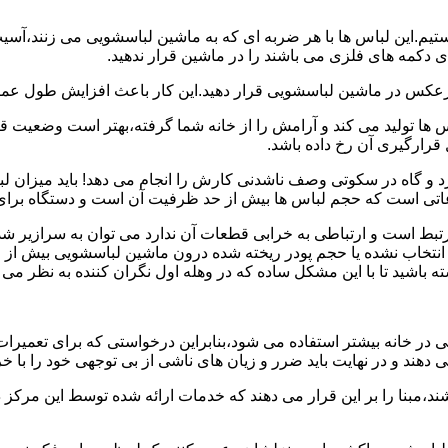
هستیم.این لباس ها با هر ضربه ای که به ماشین لباسشویی می زنند،آس
 دکمه های فلزی می باشند را در ماشین قرار ندهید.
برعکس در ماشین لباسشویی قرار دهید.این کار باعث افزایش طول عم
تولید می کند و آرامش را از خانه شما گرفته،بهتر است وضعیت قرارگ
قرارگیری آن رخ داده باشد.
 و گاه در سکوتی وصف ناشدنی کارش را انجام می دهد! باید میزان ل
اعاتی است که حجم لباس ها بیش از حد ظرفیت آن است و دستگاه برای
رتبط است و ارتباطی به خرابی قطعات آن ندارد می توان به سرازیر شد
انتخاب نشده یا حجم پودر ریخته شده درون ماشین لباسشویی بیش از ح
 باشید تا با این مشکل ساده که در وهله اول نگران کننده به نظر می
در خانه بیشتر استفاده می شود،بنابراین درخواستی که برای تعمیرات 
ند و در نهایت باید ضرر و زیان های ناشی از بی توجهی خود را با خری
ند،مبنا را بر این قرار می دهند که خدمات ارائه شده توسط این مرکز د