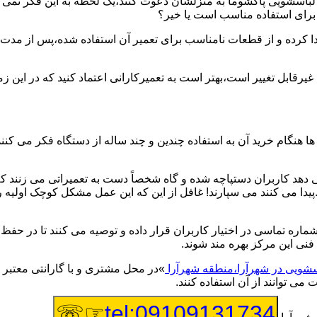
یر لباسشویی پاکشوما به منزلشان دعوت کنند،یک لحظه به این فکر نمی کن
 برای استفاده مناسب است یا خیر؟
ا کرده و از قطعات نامناسب برای تعمیر آن استفاده شده،پس از مدت 
یرقابل تغییر است،بهتر است به تعمیرکارانی اعتماد کنید که در این ز
 هنگام خرید آن به استفاده چندین و چند ساله از دستگاه فکر می کنند
هد کاربران دستپاچه شده و گاه شخصاً دست به تعمیراتی می زنند که 
..پیدا می کنند می سپارند! غافل از این که این عمل مشکل کوچک اولیه
شماره تماسی در اختیار کاربران قرار داده و توصیه می کنند تا در ح
فنی این مرکز بهره مند شوند.
اسشویی در شهرآرا،منطقه شهرآرا
»در محل مشتری و با گارانتی معتبر ا
می توانند از آن استفاده کنند.
☞☏
tel:09109131734