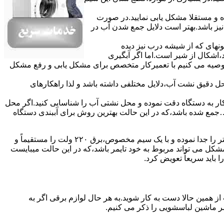
ده و مستقلا مشکل یابی نمایید.در صورت
نیز باشد.بهتر است دلایل جمع شدن آب در
ونهای ﮐﻪ از ﺷﯿﺸﻪ درب ﻧﯿﺰ دﯾﺪه
اشکال از شیر است.اما اگر آبگیری
توصیه می کنیم با تعمیرکار متخصص برای مشکل یابی و رفع مشکل
محل دقیق نشت آب،دلایل مختلفی داشته باشد و لذا راهکارهای
ار به دستگاه دقت نموده و ﻣﺤﻞ نشتی آب را ﺷﻨﺎﺳﺎﯾﯽ کنید.اﮔﺮ ﻣﺤﻞ
ع شده ﺑﺎﺷﺪ،ﮐﻪ در این حالت بهترین روش برای آببندی دستگاه
مشکل ۷:ﻫﯿﺘﺮ لباسشویی آب را ﮔﺮم نمیکند.نحوه رﻓﻊ:ﻫﻤﺎﻧﻨﺪ ﮔﺬﺷﺘﻪ بهمنظور اﻓﺰاﯾﺶ ﺳﺮﻋﺖ ﻋﻤﻞ در مشکلیابی،بهتر است سیمهای راﺑﻂ ﻫﯿﺘﺮ را ﺟﺪا ﻧﻤﻮده و ﺑﺎ ﯾﮏ ﺳﯿﻢ ﻣﺨﺼﻮص،برق ۲۲۰ ولت را مستقیماً و
ﯾﻦ ﻣﺸﮑﻞ می تواند مربوط به ﺧﻮد ﺗﺎﯾﻤﺮ باشد،ﮐﻪ در این حالت میبایست
ﺑﺎﯾﺪ سریعاً ﺗﻌﻮﯾﺾ کرد.
ز همین حالا دست به کار شوید.به هر حال لوازم برقی اگر به