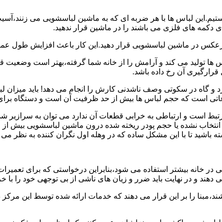
هستیم.این لباس ها با هر ضربه ای که به ماشین لباسشویی می زنند،آس
 دکمه های فلزی می باشند را در ماشین قرار ندهید.
برعکس در ماشین لباسشویی قرار دهید.این کار باعث افزایش طول عم
تولید می کند و آرامش را از خانه شما گرفته،بهتر است وضعیت قرارگ
قرارگیری آن رخ داده باشد.
 و گاه در سکوتی وصف ناشدنی کارش را انجام می دهد! باید میزان ل
اعاتی است که حجم لباس ها بیش از حد ظرفیت آن است و دستگاه برای
رتبط است و ارتباطی به خرابی قطعات آن ندارد می توان به سرازیر شد
انتخاب نشده یا حجم پودر ریخته شده درون ماشین لباسشویی بیش از ح
 باشید تا با این مشکل ساده که در وهله اول نگران کننده به نظر می
در خانه بیشتر استفاده می شود،بنابراین درخواستی که برای تعمیرات 
ند و در نهایت باید ضرر و زیان های ناشی از بی توجهی خود را با خری
ند،مبنا را بر این قرار می دهند که خدمات ارائه شده توسط این مرکز د