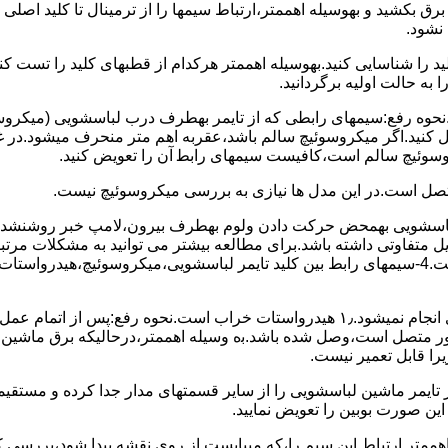
 ﺑﺮق بکشید و بهوسیله اهممتر،ارﺗﺒﺎط سیمها را از ﺗﺮﻣﯿﻨﺎل ﺗﺎ ﮐﻠﯿﺪ اﺻﻠ
نشود.
ﮐﻠﯿﺪ را ﺷﻨﺎﺳﺎﯾﯽ کنید.بهوسیله اهممتر هرکدام از قطبهای ﮐﻠﯿﺪ را ﺗﺴﺖ
 به حالت اوﻟﯿﻪ برگردانید.
نحوه رفع:سیمهای راﺑﻄﯽ ﮐﻪ از ﺗﺎﯾﻤﺮ بهطرف درب لباسشویی (ﻣﯿﮑﺮوﺳﻮﺋ
 وصل کنید.اﮔﺮ ﻣﯿﮑﺮوﺳﻮﺋﯿﭻ ﺳﺎﻟﻢ ﺑﺎﺷﺪ،ﻋﻘﺮﺑﻪ اهم متر ﻣﻨﺤﺮف میشود.د
ﺮوﺳﻮﺋﯿﭻ ﺳﺎﻟﻢ اﺳﺖ،ﮐﺎﻓﯿﺴﺖ سیمهای راﺑﻄ آن را ﺗﻌﻮﯾﺾ کنید.
ﻣﺘﺼﻞ اﺳﺖ.در اﯾﻦ مدل ها ﻧﯿﺎزی ﺑﻪ بررسی ﻣﯿﮑﺮوﺳﻮﺋﯿﭻ نیست.
اخل لباسشویی بهمحض ﺣﺮﮐﺖ دادن وﻟﻮم بهطرف ﺑﯿﺮون،ﻻﻣﭗ ﺧﺒﺮ روشنشده 
مشکل ۳:لباسشویی ﻋﻤﻞ آﺑﮕﯿﺮی را ﺑﻪ اﺗﻤﺎم رﺳﺎﻧﺪه،اﻣﺎ ﻋﻤﻠﯿﺎت ﺑﻌﺪی اﻧﺠﺎم نمیشود.۱٫ ﻫﯿﺪرواﺳﺘﺎت ﺧﺮاب 
یست ﮐﻨﺘﺎﮐﺖ ﻣﺸﺘﺮک شماره (۱۱)به (۱۳)،ﮐﻪ ﺑﻪ ﻣﻮﺗﻮر ﻣﺘﺼﻞ اﺳﺖ،وﺻﻞ ﺷﺪه ﺑﺎﺷﺪ.ﺑه وسیله اهممتر،درحا
ﯾﺮا قابل ﺗﻌﻤﯿﺮ نیست.
ﻦ ﺻﻮرت ﺑﻮﺑﯿﻦ را ﺗﻌﻮﯾﺾ ﻧﻤﺎﯾﯿﺪ.
اهممتر ارﺗﺒﺎط اﯾﻦ ﺳﯿﻢ را،ﮐﻪ میبایست از روی ﻧﻘﺸﻪ ﭘﯿﺪا ﺷﻮد،بررسی 