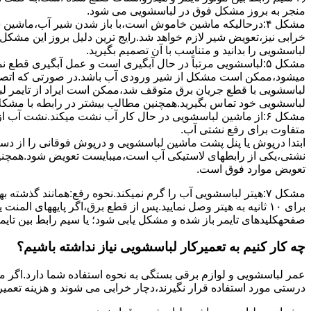
ﻣﻨﺠﺮ ﺑﻪ ﺑﺮوز مشکل ﻓﻮق در لباسشویی می شود.
مشکل ۴:درحالیکه ﻣﺎﺷﯿﻦ ﺧﺎﻣﻮش اﺳﺖ،ﺑﺎ ﺑﺎز ﺷﺪن ﺷﯿﺮ آب،ﻣﺎﺷﯿﻦ
خرابی نیز،تعویض شیر لازم خواهد شد.رایج ترین دلیل بروز این مشکل
لباسشویی را بدانید و متناسب با آن تصمیم بگیرید.
مشکل ۵:لباسشویی مرتباً در ﺣﺎل آﺑﮕﯿﺮی اﺳﺖ و ﻋﻤﻞ آﺑﮕﯿﺮی ﻗﻄ
میشود،ممکن است مشکل از شیر ورودی آب باشد.در صورتی که اتصال بر
لباسشویی با قطع جریان برق متوقف شد،ممکن است ایراد از تایمر ل
لباسشویی خود تماس بگیرید.همچنین مطالب بیشتر در رابطه با مشکلات
مشکل ۶:از ﻣﺎﺷﯿﻦ لباسشویی در ﺣﺎل ﮐﺎر آب ﻧﺸﺖ میکند.نشت آب
متفاوت برای رفع نشتی آب.
ابتدا درپوش یا پنل ﭘﺸﺖ ﻣﺎﺷﯿﻦ لباسشویی و درپوش ﻓﻮﻗﺎﻧﯽ را از دس
نشتی،ﯾﮑﯽ از رابطهای ﻻﺳﺘﯿﮑﯽ آب اﺳﺖ،میبایست ﺗﻌﻮﯾﺾ شود.همچنین
ﺗﻌﻮﯾﺾ ﻣﻮارد ﻓﻮق اﺳﺖ.
برای ۱۰ ﺛﺎﻧﯿﻪ ﺑﻪ ﻫﯿﺘﺮ وصل نمایید.ﭘﺲ از ﻗﻄﻊ ﺑﺮق،اﮔﺮ پایههای 
صفحهکلیدهای ﺗﺎﯾﻤﺮ باز شده و مشکل یابی شود؛ ﯾﺎ ﺳﯿﻢ راﺑﻂ ﺑﯿﻦ ﺗﺎﯾ
چه کار کنیم به تعمیرکار لباسشویی نیاز نداشته باشیم؟
عمر لباسشویی و لوازم برقی بستگی به نحوه استفاده شما دارد.اگر می
درستی مورد استفاده قرار نگیرند،دچار خرابی می شوند و هزینه تعمیر زیادی را برای شما ایجاد می کنند.در اد