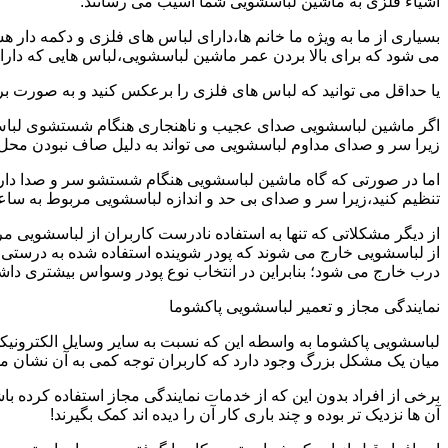
اشیاء فلزی به ماشین لباسشویی شما آسیب می رسانند.
بسیاری از ما به ویژه ما خانم ها،دارای لباس های فلزی و دکمه دار 
می شود که برای بالا بردن عمر ماشین لباسشویی،لباس هایی که دارای
یا حداقل می توانید که لباس های فلزی را برعکس کنید و به صورت 
اگر ماشین لباسشویی صدای عجیب و ناهنجاری هنگام شستشوی لباس ها 
زیرا سر و صدای مداوم لباسشویی می تواند به دلیل صاف نبودن محل 
اما در صورتی که گاه ماشین لباسشویی هنگام شستشو سر و صدا دارد
تنظیم کنید،زیرا سر و صدای بی حد و اندازه لباسشویی مربوط به س
از دیگر مشکلاتی که تنها به استفاده نادرست کاربران از لباسشویی م
از لباسشویی خارج می شوند که پودر شوینده استفاده شده به درستی 
درب خارج می شود؛ بنابراین در انتخاب نوع پودر وسواس بیشتری داشته
نمایندگی مجاز و تعمیر لباسشویی پاکشوما
لباسشویی پاکشوما به واسطه این که نسبت به سایر وسایل الکترونیکی 
میان یک مشکل بزرگ وجود دارد که کاربران توجه کمی به آن نشان می ده
برخی از افراد بدون این که از خدمات نمایندگی مجاز استفاده کرده باش
آن ها نزدیک تر بوده و چند باری کار آن را دیده اند کمک بگیرند!