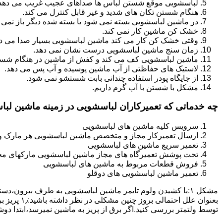
لباسشویی موقع شستن لباس ها صداهای عجیب غریب می دهد
هنگام شستن تکان های شدید و غیر قابل کنترل می کند.
در ماشین لباسشویی بسته نمی شود یا بسته شده دیگر باز نمی 
خشک کن ماشین کار نمی کند.
وقتی خشک کن کار می کند ماشین لباسشویی بسیار صدا می ده
زمان سنج ماشین لباسشویی درست نشان نمی دهد.
ماشین لباسشویی کف می کند و کفش از ماشین در هنگام شستن
لاستیک های حفاظتی از آب ماشین پوسیده و آب پس می دهد.
از جایگاه پودر استفاده چندانی بابت شستشو نمی شود.
مشکل با شستن با آب گرم داریم.
چه خدماتی که تعمیرکاران لباسشویی در زمینه ماشین لب
سرویس کلیه ماشین های لباسشویی
ارسال تعمیرکار مجاز و متخصص ماشین لباسشویی هر مارک و 
تعمیر سریع ماشین های لباسشویی
تحت پوشش تعمیرگاه های مجاز ماشین لباسشویی مارکهای م
فروش قطعات مربوط به ماشین های لباسشویی
تعمیر ماشین لباسشویی های دوقلو
مشکل ۱:ﺑﺎ ﮐﺸﯿﺪن وﻟﻮم ﺗﺎﯾﻤﺮ ماشین لباسشویی به طرف ﺑﯿﺮون
ﺗﻮﺳﻂ ولتمتر بررسی ﮐﻨﯿﺪ.اﮔﺮ ﺑﺮق از ﭘﺮﯾﺰ ﺑﻪ ﻣﺎﺷﯿﻦ نمیرسد،اﺑﺘﺪا دو