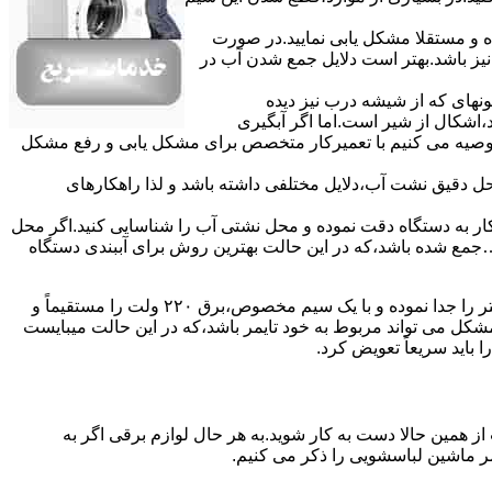
ده و مستقلا مشکل یابی نمایید.در صورت
نیز باشد.بهتر است دلایل جمع شدن آب در
ونهای ﮐﻪ از ﺷﯿﺸﻪ درب ﻧﯿﺰ دﯾﺪه
اشکال از شیر است.اما اگر آبگیری
توصیه می کنیم با تعمیرکار متخصص برای مشکل یابی و رفع مشکل
محل دقیق نشت آب،دلایل مختلفی داشته باشد و لذا راهکارهای
ار به دستگاه دقت نموده و ﻣﺤﻞ نشتی آب را ﺷﻨﺎﺳﺎﯾﯽ کنید.اﮔﺮ ﻣﺤﻞ
ع شده ﺑﺎﺷﺪ،ﮐﻪ در این حالت بهترین روش برای آببندی دستگاه
مشکل ۷:ﻫﯿﺘﺮ لباسشویی آب را ﮔﺮم نمیکند.نحوه رﻓﻊ:ﻫﻤﺎﻧﻨﺪ ﮔﺬﺷﺘﻪ بهمنظور اﻓﺰاﯾﺶ ﺳﺮﻋﺖ ﻋﻤﻞ در مشکلیابی،بهتر است سیمهای راﺑﻂ ﻫﯿﺘﺮ را ﺟﺪا ﻧﻤﻮده و ﺑﺎ ﯾﮏ ﺳﯿﻢ ﻣﺨﺼﻮص،برق ۲۲۰ ولت را مستقیماً و
ﯾﻦ ﻣﺸﮑﻞ می تواند مربوط به ﺧﻮد ﺗﺎﯾﻤﺮ باشد،ﮐﻪ در این حالت میبایست
ﺑﺎﯾﺪ سریعاً ﺗﻌﻮﯾﺾ کرد.
ز همین حالا دست به کار شوید.به هر حال لوازم برقی اگر به