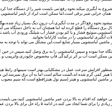
 ﺷﺮوع ﺑﻪ آﺑﮕﯿﺮی میکند.نحوه رﻓﻊ:می بایست ﺷﯿﺮ را از دستگاه جدا کر
 همان خرابی شیر برقی است.اما ممکن است ایراد از تایمر لباسشویی 
ﻊ نمیشود.نحوه رﻓﻊ:اﮔﺮ در ﻣﺪت آﺑﮕﯿﺮی،آب درون دﯾﮓ ﺑﺴﯿﺎر زﯾﺎد ﺷﺪه،بهگ
ق دستگاه را قطع کرده اید اما همچنان آب به داخل دستگاه می آید،
باسشویی،سوئیچ فشار و یا کم بودن فشار آب شیلنگ ورودی آب باشد.
 آبگیری لباسشویی را در سایت کاراباما بخوانید.
 از ماشین لباسشویی بسیار شایع است.این مشکل می تواند با توجه به 
تگاه ﺟﺪا ﻧﻤﻮده و ﺳﭙﺲ لباسشویی را ﺑﻪ ﺑﺮق وصل ﮐﻨﯿﺪ.سپس در حین ک
 ﻣﻤﮑﻦ اﺳﺖ آب بر اثر ﺗﺮﮐﯿﺪﮔﯽ قابِ ﻣﺨﺼﻮص ﺟﺎﭘﻮدری،واترپمپ و…جم
اﻟﻤﻨﺖ یا هیتر کمی ﮔﺮم ﺷﺪه اند،اﻟﻤﻨﺖ ﺳﺎﻟﻢ است اما ﺑﻪ آن ﺑﺮق نمیرسد.ا
ﻤﺮ ماشین لباسشویی و ﻫﯿﺘﺮ (سیم ﻧﻮل ﻫﯿﺘﺮ)ﻗﻄﻊ اﺳﺖ،ﮐﻪ ﺳﯿﻢ ﻣﻌﯿﻮب را 
 خواهید که اقدام به بالا بردن عمر ماشین لباسشویی کنید،می بایست ا
امه ۵ راه حل برای بالا بردن عمر ماشین لباسشویی را ذکر می کنیم.