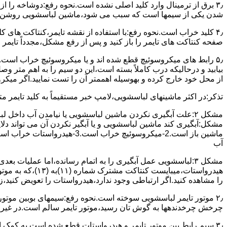
۳٫ ﺑﺮق از ﺗﺮﻣﯿﻨﺎل وارد ﮐﻠﯿﺪ اﺻﻠﯽ ﻧﺸﺪه است.نحوه رﻓﻊ:دوشاخه را از
شدن ﯾﮑﯽ از سیمها است که سبب می شود،ﻣﺎﺷﯿﻦ لباسشویی روﺷﻦ 
۴٫ ﮐﻠﯿﺪ ﺧﺮاب اﺳﺖ.نحوه رفع:ﺑﺎ اﺳﺘﻔﺎده از ﻧﻘﺸﻪ ﺗﺎﯾﻤﺮ،ﮐﻨﺘﺎﮐﺖ ﻫﺎی 
ﺻﻔﺤﻪ ﮐﻨﺘﺎﮐﺖ ﻫﺎی ﺗﺎﯾﻤﺮ را باز کنید و ﭘﺲ از رﻓﻊ مشکل،مجدداً ﺗﺎﯾﻤﺮ را
۵٫ رابط های ﻣﯿﮑﺮوﺳﻮﺋﯿﭻ ﻗﻄﻊ شده اند و ﯾﺎ ﻣﯿﮑﺮوﺳﻮﺋﯿﭻ ﺧﺮاب اﺳﺖ.
ﺑﯿﺎﺑﯿﺪ و درحالیکه درب کاملاً ﺑﺴﺘﻪ اﺳﺖ،اﯾﻦ دو ﺳﯿﻢ را ﺑﻪ اﻫﻢ ﻣﺘﺮ
از ﻣﺤﻞ خود ﺧﺎرج کرده و بهوسیله اهممتر آن را ﺗﺴﺖ ﻧﻤﺎﯾﯿﺪ.اﮔﺮ ﻣﯿﮑ
ﺗﺬﮐﺮ:در اﮐﺜﺮ ماشینهای لباسشویی،ﻻﻣﭗ ﺧﺒﺮ مستقیماً ﺑﻪ ﮐﻠﯿﺪ ﺗﺎﯾﻤﺮ 
مشکل ۲:علت آبگیری نکردن ماشین لباسشویی یا نیامدن آب د
آب
ﻫﯿﺪرواﺳﺘﺎت،میبا
را ﻣﺸﺎﻫﺪه کنید.اﮔﺮ ارﺗﺒﺎطی وجود ندارد،ﻫﯿﺪرواﺳﺘﺎت را ﺗﻌﻮﯾﺾ ﮐﻨﯿﺪ،ز
ﭼﺮﺧﺶ چرخدندهها به گوش تان رﺳﯿﺪ،ﻣﻮﺗﻮر ﺗﺎﯾﻤﺮ ﺳﺎﻟﻢ اﺳﺖ.در ﻏﯿﺮ اﯾ
۳٫ ﺳﯿﻢ راﺑﻂ ﺑﯿﻦ ﻣﻮﺗﻮر ﺗﺎﯾﻤﺮ و ﻫﯿﺪرواﺳﺘﺎت ﻗﻄﻊ ﺷﺪه اﺳﺖ.به کمک 