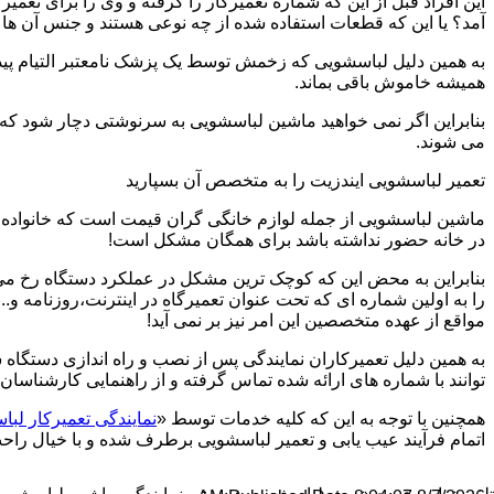
این افراد قبل از این که شماره تعمیرکار را گرفته و وی را برای تعم
آمد؟ یا این که قطعات استفاده شده از چه نوعی هستند و جنس آن ها
به همین دلیل لباسشویی که زخمش توسط یک پزشک نامعتبر التیام پید
همیشه خاموش باقی بماند.
بنابراین اگر نمی خواهید ماشین لباسشویی به سرنوشتی دچار شود که غ
می شوند.
تعمیر لباسشویی ایندزیت را به متخصص آن بسپارید
ماشین لباسشویی از جمله لوازم خانگی گران قیمت است که خانواده ها
در خانه حضور نداشته باشد برای همگان مشکل است!
بنابراین به محض این که کوچک ترین مشکل در عملکرد دستگاه رخ می د
را به اولین شماره ای که تحت عنوان تعمیرگاه در اینترنت،روزنامه و.
مواقع از عهده متخصصین این امر نیز بر نمی آید!
به همین دلیل تعمیرکاران نمایندگی پس از نصب و راه اندازی دستگاه 
توانند با شماره های ارائه شده تماس گرفته و از راهنمایی کارشناسان 
همچنین با توجه به این که کلیه خدمات توسط «
نمایندگی تعمیرکار ل
اتمام فرآیند عیب یابی و تعمیر لباسشویی برطرف شده و با خیال راحت 