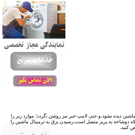
ﺎﺷﯿﻦ دﯾﺪه نشود،و حتی ﻻﻣﭗ ﺧﺒﺮ ﻧﯿﺰ روﺷﻦ ﻧگردد؛ موارد زیر را
ﮐﺎﺑﻞ راﺑﻂ ﻣﻌﯿﻮب ﺷﺪه است.نحوه رفع:درحالیکه دوﺷﺎﺧﻪ ﺑﻪ ﭘﺮﯾﺰ ﻣﺘﺼﻞ اﺳﺖ،رﺳﯿﺪن ﺑﺮق ﺑﻪ ﺗﺮﻣﯿﻨﺎل ﻣﺎﺷﯿﻦ را
ﺾ کنید.