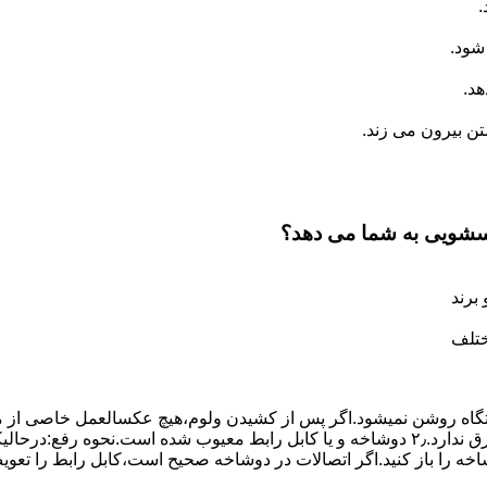
.
شود.
د.
 بیرون می زند.
اسشویی به شما می دهد؟
برند
ختلف
،دستگاه روﺷﻦ نمیشود.اﮔﺮ ﭘﺲ از ﮐﺸﯿﺪن وﻟﻮم،ﻫﯿﭻ عکسالعمل ﺧﺎﺻﯽ از ﻣ
بعنوان ﻋﻠﻞ احتمالی بروز چنین مشکلی در نظر داشته باشید:۱٫ ﭘﺮﯾﺰ ﺑﺮق ﻧﺪارد.۲٫ دوﺷﺎﺧﻪ و ﯾﺎ 
شاخه را باز کنید.اﮔﺮ اﺗﺼﺎﻻت در دوشاخه ﺻﺤﯿﺢ اﺳﺖ،ﮐﺎﺑﻞ راﺑﻂ را ﺗﻌﻮﯾ