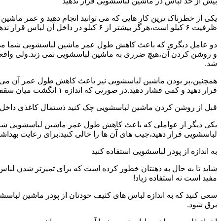
بیش از حد لباس در ماشین لباسشویی قرار ندهید
یکی از خطرناک ترین کار هایی که می توانید انجام دهید و عمر ماش
ظرفیت ۶ کیلو است،هرگز بیشتر از ۶ کیلو در داخل آن لباس قرار ندهید.این کار باعث می شود که عمر ماشین لباسشویی شما به شدت افزایش پیدا کند.
دو عامل دیگری که باعث کاهش طول عمر ماشین لباسشویی شما می شو
و روشن کردن آن،هیچ ضرری به ماشین لباسشویی نمی زند.ولی واق
شد.
همچنین،پر بودن ماشین لباسشویی نیز باعث کاهش طول عمر آن می شود
قرار دهید و کمی فشار دهید.در صورتی که اندازه ۱ انگشت میان سقف ماشین لباسشویی و لباس ها وجود داشت،دیگر نباید ماشین لباسشویی را پر کنید.
قبل از روشن کردن ماشین لباسشویی چک کنید ذستمال کاغذی داخل 
یکی دیگر از عواملی که باعث کاهش طول عمر ماشین لباسشویی شما می 
لباسشویی قرار دهید،جیب های آن ها را خالی کنید.برای رعایت بهداش
به اندازه از پودر لباسشویی استفاده کنید
شاید تا به حال به ذهنتان خطور کرده است که برای تمیزتر شدن لباس
مفید است نه استفاده زیاد!
سعی کنید که به اندازه لباس های کثیف خودتان از پودر ماشین لباسش
برق شود.