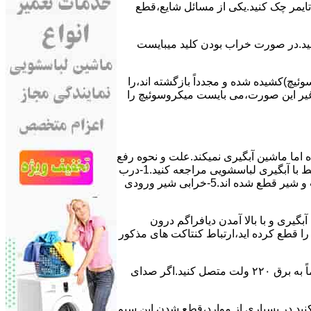
ﯽ ﺗﺎﯾﻤﺮ چک کنید.یکی از مسائل شایع،ﻗﻄﻊ
 ﮐﻨﯿﺪ.در ﺻﻮرت ﺧﺮاب ﺑﻮدن ﮐﻠﯿﺪ میبایست
ﯿﭻ)کشیده شده و مجدداً بازگشته اند،را
ر ﻏﯿﺮ اﯾﻦ ﺻﻮرت،می بایست ﻣﯿﮑﺮوﺳﻮﺋﯿﭻ را
اﻣﺎ ﻣﺎﺷﯿﻦ آﺑﮕﯿﺮی نمیکند.ﻋﻠﺖ و نحوه رﻓﻊ
مشکل:آبگیری کند ماشین لباسشویی و یا آبگیر نکردن آن می تواند دلایل متفاوتی داشته باشد.برای مطالعه بیشتر می توانید به مشکلات مرتبط با آبگیری لباسشویی مراجعه کنید.1-درب
ﻣﺎﺷﯿﻦ ﺑﺎز اﺳﺖ.2-ﻣﯿﮑﺮوﺳﻮﺋﯿﭻ ﺧﺮاب اﺳﺖ.3-ﻫﯿﺪرواﺳﺘﺎت ﺧﺮاب اﺳﺖ.4-سیمهای راﺑﻂ ﺑﯿﻦ ﮐﻠﯿﺪ ﺗﺎﯾﻤﺮ لباسشویی،ﻣﯿﮑﺮوﺳﻮﺋﯿﭻ،ﻫﯿﺪرواﺳﺘﺎت و ﺷﯿﺮ ﻗﻄﻊ ﺷﺪه اند.5-خرابی شیر ورودی
اﺳﺖ.نحوه رﻓﻊ:ﭘﺲ از اﺗﻤﺎم عمل آﺑﮕﯿﺮی و ﺑﺎ ﺑﺎﻻ آﻣﺪن دﯾﺎﻓﺮاﮔﻢ درون
لیکه ﺑﺮق ﻣﺎﺷﯿﻦ را ﻗﻄﻊ کرده اید،ارﺗﺒﺎط ﮐﻨﺘﺎﮐﺖ ﻫﺎی ﻣﺬﮐﻮر
۲٫ ﻣﻮﺗﻮر ﺗﺎﯾﻤﺮ لباسشویی ﺳﻮﺧﺘﻪ اﺳﺖ.نحوه رﻓﻊ:سیمهای ﺑﻮﺑﯿﻦ ﻣﻮﺗﻮر ﺗﺎﯾﻤﺮ ماشین لباسشویی را از ﺳﺎﯾﺮ قسمتهای ﻣﺪار ﺟﺪا کرده و مستقیماً ﺑﻪ برق ۲۲۰ وﻟﺖ ﻣﺘﺼﻞ کنید.اﮔﺮ ﺻﺪای
ﮐﻨﯿﺪ.در ﺑﺴﯿﺎری از موارد،ﻗﻄﻊ ﺷﺪن اﯾﻦ ﺳﯿﻢ