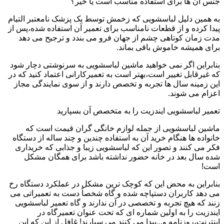
جنس آن ها برای استفاده مناسب است یا خیر؟
به همین دلیل لباسشویی که زخمش توسط یک پزشک نامعتبر التیام
پیدا کرده و از قطعات نامناسب برای تعمیر آن استفاده شده،پس از
مدت زمان کوتاهی چشم از جهان فرو می بندد و ترجیح می دهد
برای همیشه خاموش باقی بماند.
بنابراین اگر نمی خواهید ماشین لباسشویی به سرنوشتی دچار شود
که غیرقابل تغییر است،بهتر است به تعمیرکارانی اعتماد کنید که در
این زمینه سال ها تجربه و تخصص دارند و از سوی نمایندگی مجاز
اعزام می شوند.
تعمیر لباسشویی ایندزیت را به متخصص آن بسپارید
ماشین لباسشویی از جمله لوازم خانگی گران قیمت است که
خانواده ها هنگام خرید آن به استفاده چندین و چند ساله از دستگاه
فکر می کنند و تصور این که لباسشویی زیبا و جذابی که خریداری
شده سال بعد در خانه حضور نداشته باشد برای همگان مشکل
است!
بنابراین به محض این که کوچک ترین مشکل در عملکرد دستگاه رخ
می دهد کاربران دستپاچه شده و گاه شخصاً دست به تعمیراتی می
زنند که هیچ تجربه و تخصصی در آن ندارند و گاه تعمیر لباسشویی
ایندزیت را به اولین شماره ای که تحت عنوان تعمیرگاه در
اینترنت،روزنامه و...پیدا می کنند می سپارند! غافل از این که این