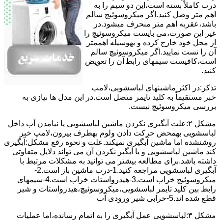
درب کاملاً ﺑﺴﺘﻪ اﺳﺖ،اﯾﻦ دو ﺳﯿﻢ را ﺑﻪ
اﻫﻢ ﻣﺘﺮ وصل کنید.اﮔﺮ ﻣﯿﮑﺮوﺳﻮﺋﯿﭻ ﺳﺎﻟﻢ
ﺑﺎﺷﺪ،ﻋﻘﺮﺑﻪ اهم متر ﻣﻨﺤﺮف میشود.در
ﻏﯿﺮ اﯾﻦ ﺻﻮرت،می بایست ﻣﯿﮑﺮوﺳﻮﺋﯿﭻ را
از ﻣﺤﻞ خود ﺧﺎرج کرده و بهوسیله اهممتر
آن را ﺗﺴﺖ ﻧﻤﺎﯾﯿﺪ.اﮔﺮ ﻣﯿﮑﺮوﺳﻮﺋﯿﭻ ﺳﺎﻟﻢ
اﺳﺖ،ﮐﺎﻓﯿﺴﺖ سیمهای راﺑﻄ آن را ﺗﻌﻮﯾﺾ
کنید.
ﺗﺬﮐﺮ:در اﮐﺜﺮ ماشینهای لباسشویی،ﻻﻣﭗ
ﺧﺒﺮ مستقیماً ﺑﻪ ﮐﻠﯿﺪ ﺗﺎﯾﻤﺮ ﻣﺘﺼﻞ اﺳﺖ.در اﯾﻦ مدل ها ﻧﯿﺎزی ﺑﻪ
بررسی ﻣﯿﮑﺮوﺳﻮﺋﯿﭻ نیست.
مشکل ۲:علت آبگیری نکردن ماشین لباسشویی یا نیامدن آب داخل
لباسشویی بهمحض ﺣﺮﮐﺖ دادن وﻟﻮم بهطرف ﺑﯿﺮون،ﻻﻣﭗ ﺧﺒﺮ
روشنشده اﻣﺎ ﻣﺎﺷﯿﻦ آﺑﮕﯿﺮی نمیکند.ﻋﻠﺖ و نحوه رﻓﻊ مشکل:آبگیری
کند ماشین لباسشویی و یا آبگیر نکردن آن می تواند دلایل متفاوتی
داشته باشد.برای مطالعه بیشتر می توانید به مشکلات مرتبط با
آبگیری لباسشویی مراجعه کنید.1-درب ﻣﺎﺷﯿﻦ ﺑﺎز اﺳﺖ.2-
ﻣﯿﮑﺮوﺳﻮﺋﯿﭻ ﺧﺮاب اﺳﺖ.3-ﻫﯿﺪرواﺳﺘﺎت ﺧﺮاب اﺳﺖ.4-سیمهای
راﺑﻂ ﺑﯿﻦ ﮐﻠﯿﺪ ﺗﺎﯾﻤﺮ لباسشویی،ﻣﯿﮑﺮوﺳﻮﺋﯿﭻ،ﻫﯿﺪرواﺳﺘﺎت و ﺷﯿﺮ
ﻗﻄﻊ ﺷﺪه اند.5-خرابی شیر ورودی آب
مشکل ۳:لباسشویی ﻋﻤﻞ آﺑﮕﯿﺮی را ﺑﻪ اﺗﻤﺎم رﺳﺎﻧﺪه،اﻣﺎ ﻋﻤﻠﯿﺎت