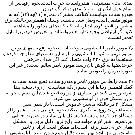
ﺑﻌﺪی اﻧﺠﺎم نمیشود.۱٫ ﻫﯿﺪرواﺳﺘﺎت ﺧﺮاب اﺳﺖ.نحوه رﻓﻊ:ﭘﺲ از
اﺗﻤﺎم عمل آﺑﮕﯿﺮی و ﺑﺎ ﺑﺎﻻ آﻣﺪن دﯾﺎﻓﺮاﮔﻢ درون
ﻫﯿﺪرواﺳﺘﺎت،میبایست ﮐﻨﺘﺎﮐﺖ ﻣﺸﺘﺮک شماره (۱۱)به (۱۳)،ﮐﻪ ﺑﻪ
ﻣﻮﺗﻮر ﻣﺘﺼﻞ اﺳﺖ،وﺻﻞ ﺷﺪه ﺑﺎﺷﺪ.ﺑه وسیله اهممتر،درحالیکه ﺑﺮق
ﻣﺎﺷﯿﻦ را ﻗﻄﻊ کرده اید،ارﺗﺒﺎط ﮐﻨﺘﺎﮐﺖ ﻫﺎی ﻣﺬﮐﻮر را ﻣﺸﺎﻫﺪه
کنید.اﮔﺮ ارﺗﺒﺎطی وجود ندارد،ﻫﯿﺪرواﺳﺘﺎت را ﺗﻌﻮﯾﺾ ﮐﻨﯿﺪ،زﯾﺮا قابل
ﺗﻌﻤﯿﺮ نیست.
۲٫ ﻣﻮﺗﻮر ﺗﺎﯾﻤﺮ لباسشویی ﺳﻮﺧﺘﻪ اﺳﺖ.نحوه رﻓﻊ:سیمهای ﺑﻮﺑﯿﻦ
ﻣﻮﺗﻮر ﺗﺎﯾﻤﺮ ماشین لباسشویی را از ﺳﺎﯾﺮ قسمتهای ﻣﺪار ﺟﺪا کرده و
مستقیماً ﺑﻪ برق ۲۲۰ وﻟﺖ ﻣﺘﺼﻞ کنید.اﮔﺮ ﺻﺪای ﭼﺮﺧﺶ
چرخدندهها به گوش تان رﺳﯿﺪ،ﻣﻮﺗﻮر ﺗﺎﯾﻤﺮ ﺳﺎﻟﻢ اﺳﺖ.در ﻏﯿﺮ اﯾﻦ
ﺻﻮرت ﺑﻮﺑﯿﻦ را ﺗﻌﻮﯾﺾ ﻧﻤﺎﯾﯿﺪ.
۳٫ ﺳﯿﻢ راﺑﻂ ﺑﯿﻦ ﻣﻮﺗﻮر ﺗﺎﯾﻤﺮ و ﻫﯿﺪرواﺳﺘﺎت ﻗﻄﻊ ﺷﺪه اﺳﺖ.به
کمک اهممتر ارﺗﺒﺎط اﯾﻦ ﺳﯿﻢ را،ﮐﻪ میبایست از روی ﻧﻘﺸﻪ ﭘﯿﺪا
ﺷﻮد،بررسی ﮐﻨﯿﺪ.در ﺑﺴﯿﺎری از موارد،ﻗﻄﻊ ﺷﺪن اﯾﻦ ﺳﯿﻢ ﻣﻨﺠﺮ ﺑﻪ
ﺑﺮوز مشکل ﻓﻮق در لباسشویی می شود.
مشکل ۴:درحالیکه ﻣﺎﺷﯿﻦ ﺧﺎﻣﻮش اﺳﺖ،ﺑﺎ ﺑﺎز ﺷﺪن ﺷﯿﺮ
آب،ﻣﺎﺷﯿﻦ ﺷﺮوع ﺑﻪ آﺑﮕﯿﺮی میکند.نحوه رﻓﻊ:می بایست ﺷﯿﺮ را از
دستگاه جدا کرده و مستقلا مشکل یابی نمایید.در صورت خرابی
نیز،تعویض شیر لازم خواهد شد.رایج ترین دلیل بروز این مشکل
همان خرابی شیر برقی است.اما ممکن است ایراد از تایمر
لباسشویی نیز باشد.بهتر است دلایل جمع شدن آب در لباسشویی را