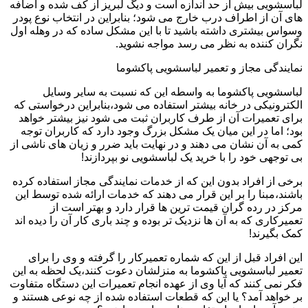
لباسشویی بیش از حد اندازه است و دیگ لبریز از کف شده و اضافه
های آن از اطراف درب خارج می شود؛ بنابراین در انتخاب نوع پودر
وسواس بیشتری داشته باشید تا با این مشکل ساده که در وهله اول
نگران کننده به نظر می رسد مواجه نشوید.
نمایندگی مجاز و تعمیر لباسشویی پاکشوما
لباسشویی پاکشوما به واسطه این که نسبت به سایر وسایل
الکترونیکی در خانه بیشتر استفاده می شود،بنابراین درخواستی که
برای تعمیرات آن از طرف کاربران ثبت می شود نیز بیشتر خواهد
بود؛ اما در این میان یک مشکل بزرگ وجود دارد که کاربران توجه
کمی به آن نشان می دهند و در نهایت باید ضرر و زیان های ناشی از
بی توجهی خود را با خرید یک لباسشویی نو بپردازند!
برخی از افراد بدون این که از خدمات نمایندگی مجاز استفاده کرده
باشند،مبنا را بر این قرار می دهند که خدمات ارائه شده توسط این
مرکز در رده گران قیمت ترین ها قرار دارد و بهتر است از
تعمیرکاری که به آن ها نزدیک تر بوده و چند باری کار آن را دیده اند
کمک بگیرند!
این افراد قبل از این که شماره تعمیرکار را گرفته و وی را برای
تعمیر لباسشویی پاکشوما به منزلشان دعوت کنند،یک لحظه به این
فکر نمی کنند که آیا وی از عهده انجام تعمیرات این دستگاه متفاوت
بر خواهد آمد؟ یا این که قطعات استفاده شده از چه نوعی هستند و