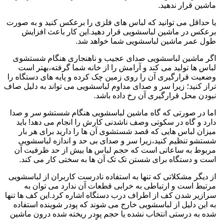
ماشین قرار ندهید.
یا حداقل می توانید که لباس های فلزی را برعکس کنید و به صورت
برعکس در ماشین لباسشویی قرار دهید.این کار باعث افزایش
طول عمر ماشین لباسشویی شما خواهد شد.
اگر ماشین لباسشویی صدای عجیب و ناهنجاری هنگام شستشوی
لباس ها تولید می کند و آرامش را از خانه شما گرفته،بهتر است
وضعیت قرارگیری آن را روی زمین چک کرده و پایه های دستگاه را
تراز کنید؛ زیرا سر و صدای مداوم لباسشویی می تواند به دلیل صاف
نبودن محل قرارگیری آن رخ داده باشد.
اما در صورتی که گاه ماشین لباسشویی هنگام شستشو سر و صدا
دارد و گاه در سکوتی وصف ناشدنی کارش را انجام می دهد! باید
میزان لباس هایی که قصد شستشوی آن ها را دارید برای هر بار
شستشو تنظیم کنید،زیرا سر و صدای بی حد و اندازه لباسشویی
مربوط به ساعاتی است که حجم لباس ها بیش از حد ظرفیت آن
است و دستگاه برای شستن تک تک آن ها به سختی کار می کند.
از دیگر مشکلاتی که تنها به استفاده نادرست کاربران از لباسشویی
مرتبط است و ارتباطی به خرابی قطعات آن ندارد می توان به
سرازیر شدن کف از اطراف درب دستگاه اشاره کرد.این کف ها تنها
به این دلیل از لباسشویی خارج می شوند که پودر شوینده استفاده
شده به درستی انتخاب نشده یا حجم پودر ریخته شده درون ماشین