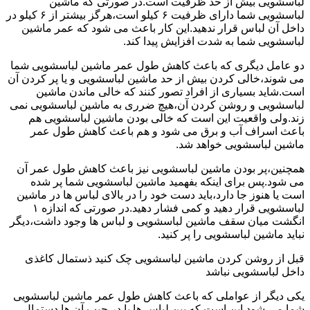
لباسشویی بیش از حد ظرفیت است.در صورتی که ماشین
لباسشویی شما دارای ظرفیت ۶ کیلو است،هرگز بیشتر از ۶ کیلو در
داخل آن لباس قرار ندهید.این کار باعث می شود که عمر ماشین
لباسشویی شما به شدت افزایش پیدا کند.
دو عامل دیگری که باعث کاهش طول عمر ماشین لباسشویی شما
می شوند،خالی کردن بیش از حد ماشین لباسشویی و یا پر کردن آن
است.شاید بسیاری از افراد تصور کنند که خالی ماندن ماشین
لباسشویی و روشن کردن آن،هیچ ضرری به ماشین لباسشویی نمی
زند.ولی واقعیت این است که خالی بودن ماشین لباسشویی هم
باعث اسراف آب و برق می شود و هم باعث کاهش طول عمر
ماشین لباسشویی خواهد شد.
همچنین،پر بودن ماشین لباسشویی نیز باعث کاهش طول عمر آن
می شود.پس برای اینکه بفهمید ماشین لباسشویی شما پر شده
است یا هنوز جا دارد،باید دست خود را در بالای لباس ها در ماشین
لباسشویی قرار دهید و کمی فشار دهید.در صورتی که اندازه ۱
انگشت میان سقف ماشین لباسشویی و لباس ها وجود داشت،دیگر
نباید ماشین لباسشویی را پر کنید.
قبل از روشن کردن ماشین لباسشویی چک کنید ذستمال کاغذی
داخل لباسشویی نباشد
یکی دیگر از عواملی که باعث کاهش طول عمر ماشین لباسشویی
شما می شود این است که بین لباس ها یا در جیب آن ها دستمال