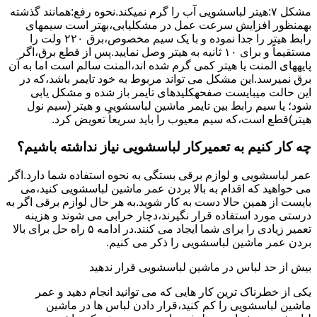
مشکل ۷:ﻫﯿﺘﺮ لباسشویی آب را ﮔﺮم نمیکند.نحوه رﻓﻊ:ﻫﻤﺎﻧﻨﺪ ﮔﺬﺷﺘﻪ
بهمنظور اﻓﺰاﯾﺶ ﺳﺮﻋﺖ ﻋﻤﻞ در مشکلیابی،بهتر است سیمهای
راﺑﻂ ﻫﯿﺘﺮ را ﺟﺪا ﻧﻤﻮده و ﺑﺎ ﯾﮏ ﺳﯿﻢ ﻣﺨﺼﻮص،برق ۲۲۰ ولت را
مستقیماً و برای ۱۰ ﺛﺎﻧﯿﻪ ﺑﻪ ﻫﯿﺘﺮ وصل نمایید.ﭘﺲ از ﻗﻄﻊ ﺑﺮق،اﮔﺮ
پایههای اﻟﻤﻨﺖ یا هیتر کمی ﮔﺮم ﺷﺪه اند،اﻟﻤﻨﺖ ﺳﺎﻟﻢ است اما ﺑﻪ آن
ﺑﺮق نمیرسد.اﯾﻦ ﻣﺸﮑﻞ می تواند مربوط به ﺧﻮد ﺗﺎﯾﻤﺮ باشد،ﮐﻪ در
این حالت میبایست صفحهکلیدهای ﺗﺎﯾﻤﺮ باز شده و مشکل یابی
شود؛ ﯾﺎ ﺳﯿﻢ راﺑﻂ ﺑﯿﻦ ﺗﺎﯾﻤﺮ ماشین لباسشویی و ﻫﯿﺘﺮ (سیم ﻧﻮل
ﻫﯿﺘﺮ)ﻗﻄﻊ اﺳﺖ،ﮐﻪ ﺳﯿﻢ ﻣﻌﯿﻮب را ﺑﺎﯾﺪ سریعاً ﺗﻌﻮﯾﺾ کرد.
چه کار کنیم به تعمیرکار لباسشویی نیاز نداشته باشیم؟
عمر لباسشویی و لوازم برقی بستگی به نحوه استفاده شما دارد.اگر
می خواهید که اقدام به بالا بردن عمر ماشین لباسشویی کنید،می
بایست از همین حالا دست به کار شوید.به هر حال لوازم برقی اگر به
درستی مورد استفاده قرار نگیرند،دچار خرابی می شوند و هزینه
تعمیر زیادی را برای شما ایجاد می کنند.در ادامه ۵ راه حل برای بالا
بردن عمر ماشین لباسشویی را ذکر می کنیم.
بیش از حد لباس در ماشین لباسشویی قرار ندهید
یکی از خطرناک ترین کار هایی که می توانید انجام دهید و عمر
ماشین لباسشویی را کم کنید،قرار دادن لباس ها در ماشین