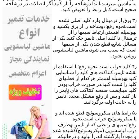
ﺑﻪ ﻣﺎﺷﯿﻦ نمیرسد،اﺑﺘﺪا دوشاخه را باز کنید.اﮔﺮ اﺗﺼﺎﻻت در دوشاخه
ﺻﺤﯿﺢ اﺳﺖ،ﮐﺎﺑﻞ راﺑﻂ را ﺗﻌﻮﯾﺾ کنید.
۳٫ ﺑﺮق از ﺗﺮﻣﯿﻨﺎل وارد ﮐﻠﯿﺪ اﺻﻠﯽ ﻧﺸﺪه
است.نحوه رﻓﻊ:دوشاخه را از ﺑﺮق بکشید و
بهوسیله اهممتر،ارﺗﺒﺎط سیمها را از
ﺗﺮﻣﯿﻨﺎل ﺗﺎ ﮐﻠﯿﺪ اﺻﻠﯽ ﺗﺎﯾﻤﺮ چک کنید.یکی از
مسائل شایع،ﻗﻄﻊ شدن ﯾﮑﯽ از سیمها
است که سبب می شود،ﻣﺎﺷﯿﻦ لباسشویی
روﺷﻦ نشود.
۴٫ ﮐﻠﯿﺪ ﺧﺮاب اﺳﺖ.نحوه رفع:ﺑﺎ اﺳﺘﻔﺎده از
ﻧﻘﺸﻪ ﺗﺎﯾﻤﺮ،ﮐﻨﺘﺎﮐﺖ ﻫﺎی ﮐﻠﯿﺪ را ﺷﻨﺎﺳﺎﯾﯽ
کنید.بهوسیله اهممتر هرکدام از قطبهای
ﮐﻠﯿﺪ را ﺗﺴﺖ ﮐﻨﯿﺪ.در ﺻﻮرت ﺧﺮاب ﺑﻮدن
ﮐﻠﯿﺪ میبایست ﺻﻔﺤﻪ ﮐﻨﺘﺎﮐﺖ ﻫﺎی ﺗﺎﯾﻤﺮ را
باز کنید و ﭘﺲ از رﻓﻊ مشکل،مجدداً ﺗﺎﯾﻤﺮ
را به حالت اوﻟﯿﻪ برگردانید.
۵٫ رابط های ﻣﯿﮑﺮوﺳﻮﺋﯿﭻ ﻗﻄﻊ شده اند و
ﯾﺎ ﻣﯿﮑﺮوﺳﻮﺋﯿﭻ ﺧﺮاب اﺳﺖ.نحوه
رفع:سیمهای راﺑﻄﯽ ﮐﻪ از ﺗﺎﯾﻤﺮ بهطرف
درب لباسشویی (ﻣﯿﮑﺮوﺳﻮﺋﯿﭻ)کشیده شده
و مجدداً بازگشته اند،را ﺑﯿﺎﺑﯿﺪ و درحالیکه