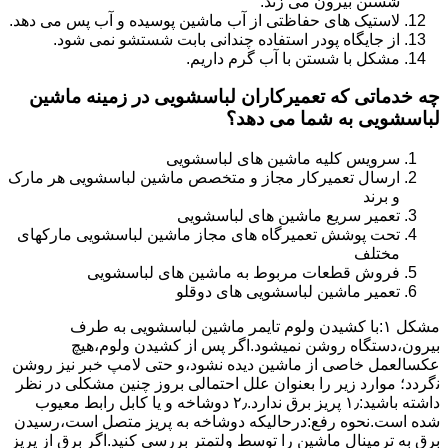
شستن بیرون می زند.
لاستیک های حفاظتی از آب ماشین پوسیده و آب پس می دهد.
از جایگاه پودر استفاده چندانی بابت شستشو نمی شود.
مشکل با شستن با آب گرم داریم.
چه خدماتی که تعمیرکاران لباسشویی در زمینه ماشین
لباسشویی به شما می دهد؟
سرویس کلیه ماشین های لباسشویی
ارسال تعمیرکار مجاز و متخصص ماشین لباسشویی هر مارک
و برند
تعمیر سریع ماشین های لباسشویی
تحت پوشش تعمیرگاه های مجاز ماشین لباسشویی مارکهای
مختلف
فروش قطعات مربوط به ماشین های لباسشویی
تعمیر ماشین لباسشویی های دوقلو
مشکل ۱:ﺑﺎ ﮐﺸﯿﺪن وﻟﻮم ﺗﺎﯾﻤﺮ ماشین لباسشویی به طرف
ﺑﯿﺮون،دستگاه روﺷﻦ نمیشود.اﮔﺮ ﭘﺲ از ﮐﺸﯿﺪن وﻟﻮم،ﻫﯿﭻ
عکسالعمل ﺧﺎﺻﯽ از ﻣﺎﺷﯿﻦ دﯾﺪه نشود،و حتی ﻻﻣﭗ ﺧﺒﺮ ﻧﯿﺰ روﺷﻦ
ﻧگردد؛ موارد زیر را بعنوان ﻋﻠﻞ احتمالی بروز چنین مشکلی در نظر
داشته باشید:۱٫ ﭘﺮﯾﺰ ﺑﺮق ﻧﺪارد.۲٫ دوﺷﺎﺧﻪ و ﯾﺎ ﮐﺎﺑﻞ راﺑﻂ ﻣﻌﯿﻮب
ﺷﺪه است.نحوه رفع:درحالیکه دوﺷﺎﺧﻪ ﺑﻪ ﭘﺮﯾﺰ ﻣﺘﺼﻞ اﺳﺖ،رﺳﯿﺪن
ﺑﺮق ﺑﻪ ﺗﺮﻣﯿﻨﺎل ﻣﺎﺷﯿﻦ را ﺗﻮﺳﻂ ولتمتر بررسی ﮐﻨﯿﺪ.اﮔﺮ ﺑﺮق از ﭘﺮﯾﺰ