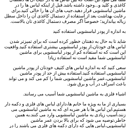
کاغذی و کلید و...وجود داشته باشد.قبل از اینکه لباس ها را در
ماشین لباسشویی قرار دهید،جیب های آن ها را خالی کنید.برای
رعایت بهداشت بعد از استفاده از دستمال کاغذی آن را داخل سطل
زباله بیاندازید؛ خصوصاً اگر مصرف دستمال کاغذی تان بالاست.
به اندازه از پودر لباسشویی استفاده کنید
شاید تا به حال به ذهنتان خطور کرده است که برای تمیزتر شدن
لباس های خودتان،از پودر لباسشویی بیشتری استفاده کنید.واقعیت
این است که نه استفاده کم از پودر لباسشویی برای ماشین
لباسشویی شما مفید است نه استفاده زیاد!
سعی کنید که به اندازه لباس های کثیف خودتان از پودر ماشین
لباسشویی استفاده کنید.استفاده بیش از حد از پودر ماشین
لباسشویی،عمر ماشین لباسشویی شما را کم می کند و می تواند
باعث اسراف در آب و برق شود.
اشیاء فلزی به ماشین لباسشویی شما آسیب می رسانند.
بسیاری از ما به ویژه ما خانم ها،دارای لباس های فلزی و دکمه دار
هستیم.این لباس ها با هر ضربه ای که به ماشین لباسشویی می
زنند،آسیب زیادی به ماشین لباسشویی وارد می کنند.به همین
خاطر،توصیه می شود که برای بالا بردن عمر ماشین
لباسشویی،لباس هایی که دارای دکمه های فلزی می باشند را در