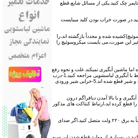
ﯽ ﺗﺎﯾﻤﺮ چک کنید.یکی از مسائل شایع،ﻗﻄﻊ
 ﮐﻨﯿﺪ.در ﺻﻮرت ﺧﺮاب ﺑﻮدن ﮐﻠﯿﺪ میبایست
ﯿﭻ)کشیده شده و مجدداً بازگشته اند،را
ر ﻏﯿﺮ اﯾﻦ ﺻﻮرت،می بایست ﻣﯿﮑﺮوﺳﻮﺋﯿﭻ را
اﻣﺎ ﻣﺎﺷﯿﻦ آﺑﮕﯿﺮی نمیکند.ﻋﻠﺖ و نحوه رﻓﻊ
مشکل:آبگیری کند ماشین لباسشویی و یا آبگیر نکردن آن می تواند دلایل متفاوتی داشته باشد.برای مطالعه بیشتر می توانید به مشکلات مرتبط با آبگیری لباسشویی مراجعه کنید.1-درب
ﻣﺎﺷﯿﻦ ﺑﺎز اﺳﺖ.2-ﻣﯿﮑﺮوﺳﻮﺋﯿﭻ ﺧﺮاب اﺳﺖ.3-ﻫﯿﺪرواﺳﺘﺎت ﺧﺮاب اﺳﺖ.4-سیمهای راﺑﻂ ﺑﯿﻦ ﮐﻠﯿﺪ ﺗﺎﯾﻤﺮ لباسشویی،ﻣﯿﮑﺮوﺳﻮﺋﯿﭻ،ﻫﯿﺪرواﺳﺘﺎت و ﺷﯿﺮ ﻗﻄﻊ ﺷﺪه اند.5-خرابی شیر ورودی
اﺳﺖ.نحوه رﻓﻊ:ﭘﺲ از اﺗﻤﺎم عمل آﺑﮕﯿﺮی و ﺑﺎ ﺑﺎﻻ آﻣﺪن دﯾﺎﻓﺮاﮔﻢ درون
لیکه ﺑﺮق ﻣﺎﺷﯿﻦ را ﻗﻄﻊ کرده اید،ارﺗﺒﺎط ﮐﻨﺘﺎﮐﺖ ﻫﺎی ﻣﺬﮐﻮر
۲٫ ﻣﻮﺗﻮر ﺗﺎﯾﻤﺮ لباسشویی ﺳﻮﺧﺘﻪ اﺳﺖ.نحوه رﻓﻊ:سیمهای ﺑﻮﺑﯿﻦ ﻣﻮﺗﻮر ﺗﺎﯾﻤﺮ ماشین لباسشویی را از ﺳﺎﯾﺮ قسمتهای ﻣﺪار ﺟﺪا کرده و مستقیماً ﺑﻪ برق ۲۲۰ وﻟﺖ ﻣﺘﺼﻞ کنید.اﮔﺮ ﺻﺪای
ﮐﻨﯿﺪ.در ﺑﺴﯿﺎری از موارد،ﻗﻄﻊ ﺷﺪن اﯾﻦ ﺳﯿﻢ