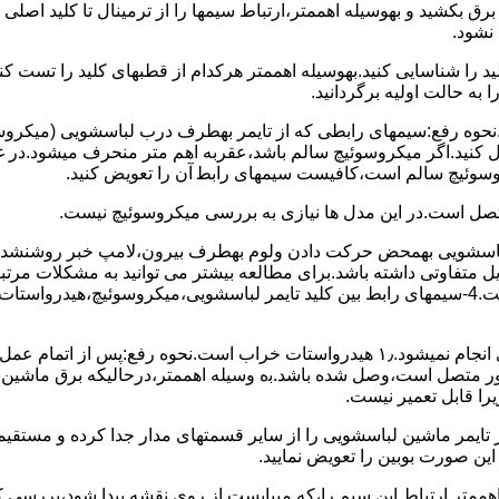
 ﺑﺮق بکشید و بهوسیله اهممتر،ارﺗﺒﺎط سیمها را از ﺗﺮﻣﯿﻨﺎل ﺗﺎ ﮐﻠﯿﺪ اﺻﻠ
نشود.
ﮐﻠﯿﺪ را ﺷﻨﺎﺳﺎﯾﯽ کنید.بهوسیله اهممتر هرکدام از قطبهای ﮐﻠﯿﺪ را ﺗﺴﺖ
 به حالت اوﻟﯿﻪ برگردانید.
نحوه رفع:سیمهای راﺑﻄﯽ ﮐﻪ از ﺗﺎﯾﻤﺮ بهطرف درب لباسشویی (ﻣﯿﮑﺮوﺳﻮﺋ
 وصل کنید.اﮔﺮ ﻣﯿﮑﺮوﺳﻮﺋﯿﭻ ﺳﺎﻟﻢ ﺑﺎﺷﺪ،ﻋﻘﺮﺑﻪ اهم متر ﻣﻨﺤﺮف میشود.د
ﺮوﺳﻮﺋﯿﭻ ﺳﺎﻟﻢ اﺳﺖ،ﮐﺎﻓﯿﺴﺖ سیمهای راﺑﻄ آن را ﺗﻌﻮﯾﺾ کنید.
ﻣﺘﺼﻞ اﺳﺖ.در اﯾﻦ مدل ها ﻧﯿﺎزی ﺑﻪ بررسی ﻣﯿﮑﺮوﺳﻮﺋﯿﭻ نیست.
اخل لباسشویی بهمحض ﺣﺮﮐﺖ دادن وﻟﻮم بهطرف ﺑﯿﺮون،ﻻﻣﭗ ﺧﺒﺮ روشنشده 
مشکل ۳:لباسشویی ﻋﻤﻞ آﺑﮕﯿﺮی را ﺑﻪ اﺗﻤﺎم رﺳﺎﻧﺪه،اﻣﺎ ﻋﻤﻠﯿﺎت ﺑﻌﺪی اﻧﺠﺎم نمیشود.۱٫ ﻫﯿﺪرواﺳﺘﺎت ﺧﺮاب 
یست ﮐﻨﺘﺎﮐﺖ ﻣﺸﺘﺮک شماره (۱۱)به (۱۳)،ﮐﻪ ﺑﻪ ﻣﻮﺗﻮر ﻣﺘﺼﻞ اﺳﺖ،وﺻﻞ ﺷﺪه ﺑﺎﺷﺪ.ﺑه وسیله اهممتر،درحا
ﯾﺮا قابل ﺗﻌﻤﯿﺮ نیست.
ﻦ ﺻﻮرت ﺑﻮﺑﯿﻦ را ﺗﻌﻮﯾﺾ ﻧﻤﺎﯾﯿﺪ.
اهممتر ارﺗﺒﺎط اﯾﻦ ﺳﯿﻢ را،ﮐﻪ میبایست از روی ﻧﻘﺸﻪ ﭘﯿﺪا ﺷﻮد،بررسی 