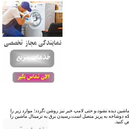
ﺎﺷﯿﻦ دﯾﺪه نشود،و حتی ﻻﻣﭗ ﺧﺒﺮ ﻧﯿﺰ روﺷﻦ ﻧگردد؛ موارد زیر را
ﮐﺎﺑﻞ راﺑﻂ ﻣﻌﯿﻮب ﺷﺪه است.نحوه رفع:درحالیکه دوﺷﺎﺧﻪ ﺑﻪ ﭘﺮﯾﺰ ﻣﺘﺼﻞ اﺳﺖ،رﺳﯿﺪن ﺑﺮق ﺑﻪ ﺗﺮﻣﯿﻨﺎل ﻣﺎﺷﯿﻦ را
ﺾ کنید.