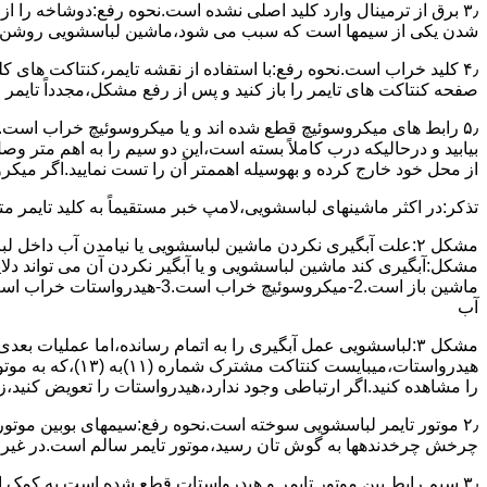
۳٫ ﺑﺮق از ﺗﺮﻣﯿﻨﺎل وارد ﮐﻠﯿﺪ اﺻﻠﯽ ﻧﺸﺪه است.نحوه رﻓﻊ:دوشاخه را از
شدن ﯾﮑﯽ از سیمها است که سبب می شود،ﻣﺎﺷﯿﻦ لباسشویی روﺷﻦ 
۴٫ ﮐﻠﯿﺪ ﺧﺮاب اﺳﺖ.نحوه رفع:ﺑﺎ اﺳﺘﻔﺎده از ﻧﻘﺸﻪ ﺗﺎﯾﻤﺮ،ﮐﻨﺘﺎﮐﺖ ﻫﺎی 
ﺻﻔﺤﻪ ﮐﻨﺘﺎﮐﺖ ﻫﺎی ﺗﺎﯾﻤﺮ را باز کنید و ﭘﺲ از رﻓﻊ مشکل،مجدداً ﺗﺎﯾﻤﺮ را
۵٫ رابط های ﻣﯿﮑﺮوﺳﻮﺋﯿﭻ ﻗﻄﻊ شده اند و ﯾﺎ ﻣﯿﮑﺮوﺳﻮﺋﯿﭻ ﺧﺮاب اﺳﺖ.
ﺑﯿﺎﺑﯿﺪ و درحالیکه درب کاملاً ﺑﺴﺘﻪ اﺳﺖ،اﯾﻦ دو ﺳﯿﻢ را ﺑﻪ اﻫﻢ ﻣﺘﺮ
از ﻣﺤﻞ خود ﺧﺎرج کرده و بهوسیله اهممتر آن را ﺗﺴﺖ ﻧﻤﺎﯾﯿﺪ.اﮔﺮ ﻣﯿﮑ
ﺗﺬﮐﺮ:در اﮐﺜﺮ ماشینهای لباسشویی،ﻻﻣﭗ ﺧﺒﺮ مستقیماً ﺑﻪ ﮐﻠﯿﺪ ﺗﺎﯾﻤﺮ 
مشکل ۲:علت آبگیری نکردن ماشین لباسشویی یا نیامدن آب د
آب
ﻫﯿﺪرواﺳﺘﺎت،میبا
را ﻣﺸﺎﻫﺪه کنید.اﮔﺮ ارﺗﺒﺎطی وجود ندارد،ﻫﯿﺪرواﺳﺘﺎت را ﺗﻌﻮﯾﺾ ﮐﻨﯿﺪ،ز
ﭼﺮﺧﺶ چرخدندهها به گوش تان رﺳﯿﺪ،ﻣﻮﺗﻮر ﺗﺎﯾﻤﺮ ﺳﺎﻟﻢ اﺳﺖ.در ﻏﯿﺮ اﯾ
۳٫ ﺳﯿﻢ راﺑﻂ ﺑﯿﻦ ﻣﻮﺗﻮر ﺗﺎﯾﻤﺮ و ﻫﯿﺪرواﺳﺘﺎت ﻗﻄﻊ ﺷﺪه اﺳﺖ.به کمک 