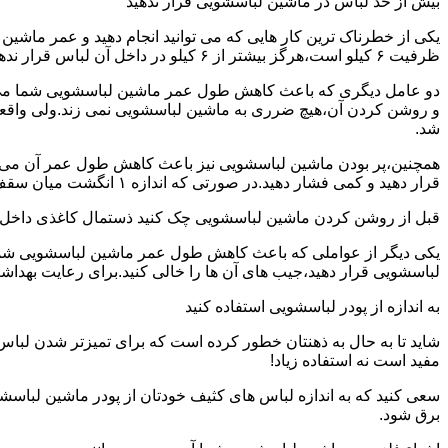
بیش از حد لباس در ماشین لباسشویی قرار ندهید
یکی از خطرناک ترین کار هایی که می توانید انجام دهید و عمر ماش
ظرفیت ۶ کیلو است،هرگز بیشتر از ۶ کیلو در داخل آن لباس قرار ندهید.این کار باعث می شود که عمر ماشین لباسشویی شما به شدت افزایش پیدا کند.
دو عامل دیگری که باعث کاهش طول عمر ماشین لباسشویی شما می شو
و روشن کردن آن،هیچ ضرری به ماشین لباسشویی نمی زند.ولی واق
شد.
همچنین،پر بودن ماشین لباسشویی نیز باعث کاهش طول عمر آن می شود
قرار دهید و کمی فشار دهید.در صورتی که اندازه ۱ انگشت میان سقف ماشین لباسشویی و لباس ها وجود داشت،دیگر نباید ماشین لباسشویی را پر کنید.
قبل از روشن کردن ماشین لباسشویی چک کنید ذستمال کاغذی داخل 
یکی دیگر از عواملی که باعث کاهش طول عمر ماشین لباسشویی شما می 
لباسشویی قرار دهید،جیب های آن ها را خالی کنید.برای رعایت بهداش
به اندازه از پودر لباسشویی استفاده کنید
شاید تا به حال به ذهنتان خطور کرده است که برای تمیزتر شدن لباس
مفید است نه استفاده زیاد!
سعی کنید که به اندازه لباس های کثیف خودتان از پودر ماشین لباسش
برق شود.