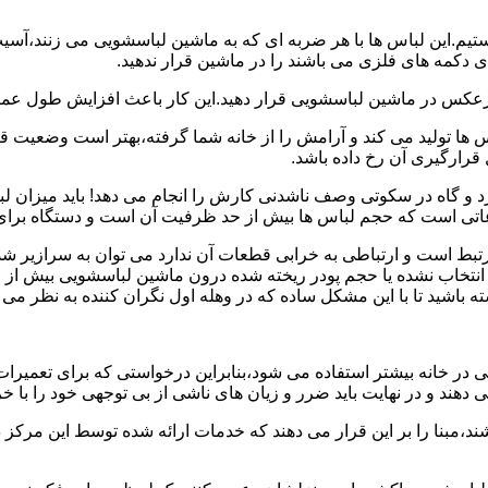
هستیم.این لباس ها با هر ضربه ای که به ماشین لباسشویی می زنند،آس
 دکمه های فلزی می باشند را در ماشین قرار ندهید.
برعکس در ماشین لباسشویی قرار دهید.این کار باعث افزایش طول عم
تولید می کند و آرامش را از خانه شما گرفته،بهتر است وضعیت قرارگ
قرارگیری آن رخ داده باشد.
 و گاه در سکوتی وصف ناشدنی کارش را انجام می دهد! باید میزان ل
اعاتی است که حجم لباس ها بیش از حد ظرفیت آن است و دستگاه برای
رتبط است و ارتباطی به خرابی قطعات آن ندارد می توان به سرازیر شد
انتخاب نشده یا حجم پودر ریخته شده درون ماشین لباسشویی بیش از ح
 باشید تا با این مشکل ساده که در وهله اول نگران کننده به نظر می
در خانه بیشتر استفاده می شود،بنابراین درخواستی که برای تعمیرات 
ند و در نهایت باید ضرر و زیان های ناشی از بی توجهی خود را با خری
ند،مبنا را بر این قرار می دهند که خدمات ارائه شده توسط این مرکز د