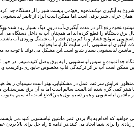
 ﺷﺮوع ﺑﻪ آﺑﮕﯿﺮی میکند.نحوه رﻓﻊ:می بایست ﺷﯿﺮ را از دستگاه جدا کر
 همان خرابی شیر برقی است.اما ممکن است ایراد از تایمر لباسشویی 
ﻊ نمیشود.نحوه رﻓﻊ:اﮔﺮ در ﻣﺪت آﺑﮕﯿﺮی،آب درون دﯾﮓ ﺑﺴﯿﺎر زﯾﺎد ﺷﺪه،بهگ
ق دستگاه را قطع کرده اید اما همچنان آب به داخل دستگاه می آید،
باسشویی،سوئیچ فشار و یا کم بودن فشار آب شیلنگ ورودی آب باشد.
 آبگیری لباسشویی را در سایت کاراباما بخوانید.
 از ماشین لباسشویی بسیار شایع است.این مشکل می تواند با توجه به 
تگاه ﺟﺪا ﻧﻤﻮده و ﺳﭙﺲ لباسشویی را ﺑﻪ ﺑﺮق وصل ﮐﻨﯿﺪ.سپس در حین ک
 ﻣﻤﮑﻦ اﺳﺖ آب بر اثر ﺗﺮﮐﯿﺪﮔﯽ قابِ ﻣﺨﺼﻮص ﺟﺎﭘﻮدری،واترپمپ و…جم
اﻟﻤﻨﺖ یا هیتر کمی ﮔﺮم ﺷﺪه اند،اﻟﻤﻨﺖ ﺳﺎﻟﻢ است اما ﺑﻪ آن ﺑﺮق نمیرسد.ا
ﻤﺮ ماشین لباسشویی و ﻫﯿﺘﺮ (سیم ﻧﻮل ﻫﯿﺘﺮ)ﻗﻄﻊ اﺳﺖ،ﮐﻪ ﺳﯿﻢ ﻣﻌﯿﻮب را 
 خواهید که اقدام به بالا بردن عمر ماشین لباسشویی کنید،می بایست ا
امه ۵ راه حل برای بالا بردن عمر ماشین لباسشویی را ذکر می کنیم.