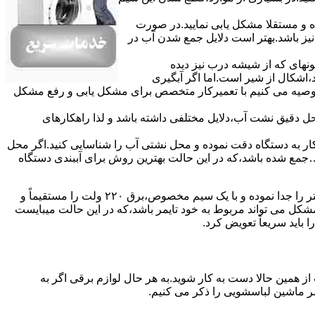
ده و مستقلا مشکل یابی نمایید.در صورت
نیز باشد.بهتر است دلایل جمع شدن آب در
ونهای ﮐﻪ از ﺷﯿﺸﻪ درب ﻧﯿﺰ دﯾﺪه
اشکال از شیر است.اما اگر آبگیری
توصیه می کنیم با تعمیرکار متخصص برای مشکل یابی و رفع مشکل
محل دقیق نشت آب،دلایل مختلفی داشته باشد و لذا راهکارهای
ار به دستگاه دقت نموده و ﻣﺤﻞ نشتی آب را ﺷﻨﺎﺳﺎﯾﯽ کنید.اﮔﺮ ﻣﺤﻞ
ع شده ﺑﺎﺷﺪ،ﮐﻪ در این حالت بهترین روش برای آببندی دستگاه
مشکل ۷:ﻫﯿﺘﺮ لباسشویی آب را ﮔﺮم نمیکند.نحوه رﻓﻊ:ﻫﻤﺎﻧﻨﺪ ﮔﺬﺷﺘﻪ بهمنظور اﻓﺰاﯾﺶ ﺳﺮﻋﺖ ﻋﻤﻞ در مشکلیابی،بهتر است سیمهای راﺑﻂ ﻫﯿﺘﺮ را ﺟﺪا ﻧﻤﻮده و ﺑﺎ ﯾﮏ ﺳﯿﻢ ﻣﺨﺼﻮص،برق ۲۲۰ ولت را مستقیماً و
ﯾﻦ ﻣﺸﮑﻞ می تواند مربوط به ﺧﻮد ﺗﺎﯾﻤﺮ باشد،ﮐﻪ در این حالت میبایست
ﺑﺎﯾﺪ سریعاً ﺗﻌﻮﯾﺾ کرد.
ز همین حالا دست به کار شوید.به هر حال لوازم برقی اگر به