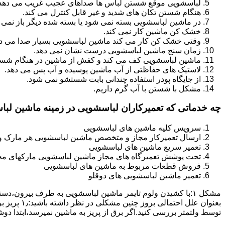
لباسشویی موقع شستن لباس ها صداهای عجیب غریب می دهد
هنگام شستن تکان های شدید و غیر قابل کنترل می کند.
در ماشین لباسشویی بسته نمی شود یا بسته شده دیگر باز نمی 
خشک کن ماشین کار نمی کند.
وقتی خشک کن کار می کند ماشین لباسشویی بسیار صدا می ده
زمان سنج ماشین لباسشویی درست نشان نمی دهد.
ماشین لباسشویی کف می کند و کفش از ماشین در هنگام شستن
لاستیک های حفاظتی از آب ماشین پوسیده و آب پس می دهد.
از جایگاه پودر استفاده چندانی بابت شستشو نمی شود.
مشکل با شستن با آب گرم داریم.
چه خدماتی که تعمیرکاران لباسشویی در زمینه ماشین لب
سرویس کلیه ماشین های لباسشویی
ارسال تعمیرکار مجاز و متخصص ماشین لباسشویی هر مارک و 
تعمیر سریع ماشین های لباسشویی
تحت پوشش تعمیرگاه های مجاز ماشین لباسشویی مارکهای م
فروش قطعات مربوط به ماشین های لباسشویی
تعمیر ماشین لباسشویی های دوقلو
مشکل ۱:ﺑﺎ ﮐﺸﯿﺪن وﻟﻮم ﺗﺎﯾﻤﺮ ماشین لباسشویی به طرف ﺑﯿﺮون
ﺗﻮﺳﻂ ولتمتر بررسی ﮐﻨﯿﺪ.اﮔﺮ ﺑﺮق از ﭘﺮﯾﺰ ﺑﻪ ﻣﺎﺷﯿﻦ نمیرسد،اﺑﺘﺪا دو