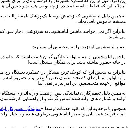
این افراد قبل از این که شماره تعمیرکار را گرفته و وی را برای تعم
آمد؟ یا این که قطعات استفاده شده از چه نوعی هستند و جنس آن ها
به همین دلیل لباسشویی که زخمش توسط یک پزشک نامعتبر التیام پید
همیشه خاموش باقی بماند.
بنابراین اگر نمی خواهید ماشین لباسشویی به سرنوشتی دچار شود که غ
می شوند.
تعمیر لباسشویی ایندزیت را به متخصص آن بسپارید
ماشین لباسشویی از جمله لوازم خانگی گران قیمت است که خانواده ها
در خانه حضور نداشته باشد برای همگان مشکل است!
بنابراین به محض این که کوچک ترین مشکل در عملکرد دستگاه رخ می د
را به اولین شماره ای که تحت عنوان تعمیرگاه در اینترنت،روزنامه و.
مواقع از عهده متخصصین این امر نیز بر نمی آید!
به همین دلیل تعمیرکاران نمایندگی پس از نصب و راه اندازی دستگاه 
توانند با شماره های ارائه شده تماس گرفته و از راهنمایی کارشناسان 
همچنین با توجه به این که کلیه خدمات توسط «
نمایندگی تعمیرکار لبا
اتمام فرآیند عیب یابی و تعمیر لباسشویی برطرف شده و با خیال راحت 