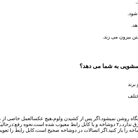
.
شود.
د.
 بیرون می زند.
اسشویی به شما می دهد؟
برند
ختلف
،دستگاه روﺷﻦ نمیشود.اﮔﺮ ﭘﺲ از ﮐﺸﯿﺪن وﻟﻮم،ﻫﯿﭻ عکسالعمل ﺧﺎﺻﯽ از ﻣ
بعنوان ﻋﻠﻞ احتمالی بروز چنین مشکلی در نظر داشته باشید:۱٫ ﭘﺮﯾﺰ ﺑﺮق ﻧﺪارد.۲٫ دوﺷﺎﺧﻪ و ﯾﺎ 
شاخه را باز کنید.اﮔﺮ اﺗﺼﺎﻻت در دوشاخه ﺻﺤﯿﺢ اﺳﺖ،ﮐﺎﺑﻞ راﺑﻂ را ﺗﻌﻮﯾ