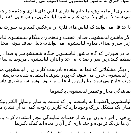
اشیاء فلزی به ماشین لباسشویی شما آسیب می رسانند.
بسیاری از ما به ویژه ما خانم ها،دارای لباس های فلزی و دکمه دار 
می شود که برای بالا بردن عمر ماشین لباسشویی،لباس هایی که دارای
یا حداقل می توانید که لباس های فلزی را برعکس کنید و به صورت 
اگر ماشین لباسشویی صدای عجیب و ناهنجاری هنگام شستشوی لباس ها 
زیرا سر و صدای مداوم لباسشویی می تواند به دلیل صاف نبودن محل 
اما در صورتی که گاه ماشین لباسشویی هنگام شستشو سر و صدا دارد
تنظیم کنید،زیرا سر و صدای بی حد و اندازه لباسشویی مربوط به س
از دیگر مشکلاتی که تنها به استفاده نادرست کاربران از لباسشویی م
از لباسشویی خارج می شوند که پودر شوینده استفاده شده به درستی 
درب خارج می شود؛ بنابراین در انتخاب نوع پودر وسواس بیشتری داشته
نمایندگی مجاز و تعمیر لباسشویی پاکشوما
لباسشویی پاکشوما به واسطه این که نسبت به سایر وسایل الکترونیکی 
میان یک مشکل بزرگ وجود دارد که کاربران توجه کمی به آن نشان می ده
برخی از افراد بدون این که از خدمات نمایندگی مجاز استفاده کرده باش
آن ها نزدیک تر بوده و چند باری کار آن را دیده اند کمک بگیرند!