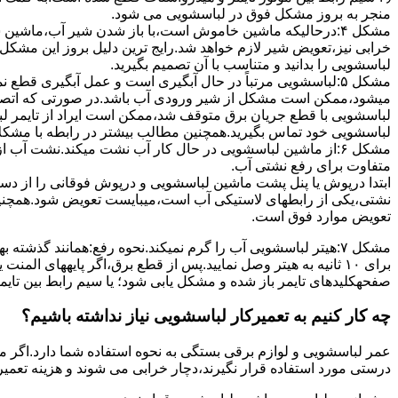
ﻣﻨﺠﺮ ﺑﻪ ﺑﺮوز مشکل ﻓﻮق در لباسشویی می شود.
مشکل ۴:درحالیکه ﻣﺎﺷﯿﻦ ﺧﺎﻣﻮش اﺳﺖ،ﺑﺎ ﺑﺎز ﺷﺪن ﺷﯿﺮ آب،ﻣﺎﺷﯿﻦ
خرابی نیز،تعویض شیر لازم خواهد شد.رایج ترین دلیل بروز این مشکل
لباسشویی را بدانید و متناسب با آن تصمیم بگیرید.
مشکل ۵:لباسشویی مرتباً در ﺣﺎل آﺑﮕﯿﺮی اﺳﺖ و ﻋﻤﻞ آﺑﮕﯿﺮی ﻗﻄ
میشود،ممکن است مشکل از شیر ورودی آب باشد.در صورتی که اتصال بر
لباسشویی با قطع جریان برق متوقف شد،ممکن است ایراد از تایمر ل
لباسشویی خود تماس بگیرید.همچنین مطالب بیشتر در رابطه با مشکلات
مشکل ۶:از ﻣﺎﺷﯿﻦ لباسشویی در ﺣﺎل ﮐﺎر آب ﻧﺸﺖ میکند.نشت آب
متفاوت برای رفع نشتی آب.
ابتدا درپوش یا پنل ﭘﺸﺖ ﻣﺎﺷﯿﻦ لباسشویی و درپوش ﻓﻮﻗﺎﻧﯽ را از دس
نشتی،ﯾﮑﯽ از رابطهای ﻻﺳﺘﯿﮑﯽ آب اﺳﺖ،میبایست ﺗﻌﻮﯾﺾ شود.همچنین
ﺗﻌﻮﯾﺾ ﻣﻮارد ﻓﻮق اﺳﺖ.
برای ۱۰ ﺛﺎﻧﯿﻪ ﺑﻪ ﻫﯿﺘﺮ وصل نمایید.ﭘﺲ از ﻗﻄﻊ ﺑﺮق،اﮔﺮ پایههای 
صفحهکلیدهای ﺗﺎﯾﻤﺮ باز شده و مشکل یابی شود؛ ﯾﺎ ﺳﯿﻢ راﺑﻂ ﺑﯿﻦ ﺗﺎﯾ
چه کار کنیم به تعمیرکار لباسشویی نیاز نداشته باشیم؟
عمر لباسشویی و لوازم برقی بستگی به نحوه استفاده شما دارد.اگر می
درستی مورد استفاده قرار نگیرند،دچار خرابی می شوند و هزینه تعمیر زیادی را برای شما ایجاد می کنند.در اد