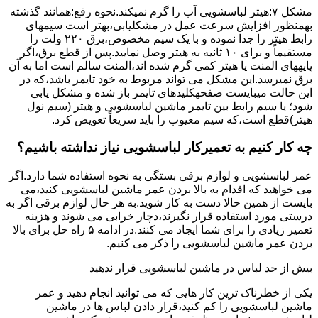
مشکل ۷:ﻫﯿﺘﺮ لباسشویی آب را ﮔﺮم نمیکند.نحوه رﻓﻊ:ﻫﻤﺎﻧﻨﺪ ﮔﺬﺷﺘﻪ
بهمنظور اﻓﺰاﯾﺶ ﺳﺮﻋﺖ ﻋﻤﻞ در مشکلیابی،بهتر است سیمهای
راﺑﻂ ﻫﯿﺘﺮ را ﺟﺪا ﻧﻤﻮده و ﺑﺎ ﯾﮏ ﺳﯿﻢ ﻣﺨﺼﻮص،برق ۲۲۰ ولت را
مستقیماً و برای ۱۰ ﺛﺎﻧﯿﻪ ﺑﻪ ﻫﯿﺘﺮ وصل نمایید.ﭘﺲ از ﻗﻄﻊ ﺑﺮق،اﮔﺮ
پایههای اﻟﻤﻨﺖ یا هیتر کمی ﮔﺮم ﺷﺪه اند،اﻟﻤﻨﺖ ﺳﺎﻟﻢ است اما ﺑﻪ آن
ﺑﺮق نمیرسد.اﯾﻦ ﻣﺸﮑﻞ می تواند مربوط به ﺧﻮد ﺗﺎﯾﻤﺮ باشد،ﮐﻪ در
این حالت میبایست صفحهکلیدهای ﺗﺎﯾﻤﺮ باز شده و مشکل یابی
شود؛ ﯾﺎ ﺳﯿﻢ راﺑﻂ ﺑﯿﻦ ﺗﺎﯾﻤﺮ ماشین لباسشویی و ﻫﯿﺘﺮ (سیم ﻧﻮل
ﻫﯿﺘﺮ)ﻗﻄﻊ اﺳﺖ،ﮐﻪ ﺳﯿﻢ ﻣﻌﯿﻮب را ﺑﺎﯾﺪ سریعاً ﺗﻌﻮﯾﺾ کرد.
چه کار کنیم به تعمیرکار لباسشویی نیاز نداشته باشیم؟
عمر لباسشویی و لوازم برقی بستگی به نحوه استفاده شما دارد.اگر
می خواهید که اقدام به بالا بردن عمر ماشین لباسشویی کنید،می
بایست از همین حالا دست به کار شوید.به هر حال لوازم برقی اگر به
درستی مورد استفاده قرار نگیرند،دچار خرابی می شوند و هزینه
تعمیر زیادی را برای شما ایجاد می کنند.در ادامه ۵ راه حل برای بالا
بردن عمر ماشین لباسشویی را ذکر می کنیم.
بیش از حد لباس در ماشین لباسشویی قرار ندهید
یکی از خطرناک ترین کار هایی که می توانید انجام دهید و عمر
ماشین لباسشویی را کم کنید،قرار دادن لباس ها در ماشین