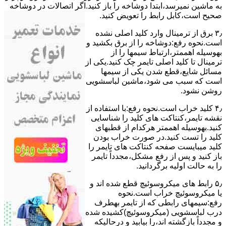
ﺑﻪ ﻣﺎﺷﯿﻦ نمیرسد،اﺑﺘﺪا دوشاخه را باز کنید.اﮔﺮ اﺗﺼﺎﻻت در دوشاخه
ﺻﺤﯿﺢ اﺳﺖ،ﮐﺎﺑﻞ راﺑﻂ را ﺗﻌﻮﯾﺾ کنید.
۳٫ ﺑﺮق از ﺗﺮﻣﯿﻨﺎل وارد ﮐﻠﯿﺪ اﺻﻠﯽ ﻧﺸﺪه
است.نحوه رﻓﻊ:دوشاخه را از ﺑﺮق بکشید و
بهوسیله اهممتر،ارﺗﺒﺎط سیمها را از
ﺗﺮﻣﯿﻨﺎل ﺗﺎ ﮐﻠﯿﺪ اﺻﻠﯽ ﺗﺎﯾﻤﺮ چک کنید.یکی از
مسائل شایع،ﻗﻄﻊ شدن ﯾﮑﯽ از سیمها
است که سبب می شود،ﻣﺎﺷﯿﻦ لباسشویی
روﺷﻦ نشود.
۴٫ ﮐﻠﯿﺪ ﺧﺮاب اﺳﺖ.نحوه رفع:ﺑﺎ اﺳﺘﻔﺎده از
ﻧﻘﺸﻪ ﺗﺎﯾﻤﺮ،ﮐﻨﺘﺎﮐﺖ ﻫﺎی ﮐﻠﯿﺪ را ﺷﻨﺎﺳﺎﯾﯽ
کنید.بهوسیله اهممتر هرکدام از قطبهای
ﮐﻠﯿﺪ را ﺗﺴﺖ ﮐﻨﯿﺪ.در ﺻﻮرت ﺧﺮاب ﺑﻮدن
ﮐﻠﯿﺪ میبایست ﺻﻔﺤﻪ ﮐﻨﺘﺎﮐﺖ ﻫﺎی ﺗﺎﯾﻤﺮ را
باز کنید و ﭘﺲ از رﻓﻊ مشکل،مجدداً ﺗﺎﯾﻤﺮ
را به حالت اوﻟﯿﻪ برگردانید.
۵٫ رابط های ﻣﯿﮑﺮوﺳﻮﺋﯿﭻ ﻗﻄﻊ شده اند و
ﯾﺎ ﻣﯿﮑﺮوﺳﻮﺋﯿﭻ ﺧﺮاب اﺳﺖ.نحوه
رفع:سیمهای راﺑﻄﯽ ﮐﻪ از ﺗﺎﯾﻤﺮ بهطرف
درب لباسشویی (ﻣﯿﮑﺮوﺳﻮﺋﯿﭻ)کشیده شده
و مجدداً بازگشته اند،را ﺑﯿﺎﺑﯿﺪ و درحالیکه