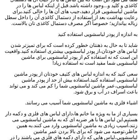
کاغذی و کلید و...وجود داشته باشد.قبل از اینکه لباس ها را در
ماشین لباسشویی قرار دهید،جیب های آن ها را خالی کنید.برای
رعایت بهداشت بعد از استفاده از دستمال کاغذی آن را داخل سطل
زباله بیاندازید؛ خصوصاً اگر مصرف دستمال کاغذی تان بالاست.
به اندازه از پودر لباسشویی استفاده کنید
شاید تا به حال به ذهنتان خطور کرده است که برای تمیزتر شدن
لباس های خودتان،از پودر لباسشویی بیشتری استفاده کنید.واقعیت
این است که نه استفاده کم از پودر لباسشویی برای ماشین
لباسشویی شما مفید است نه استفاده زیاد!
سعی کنید که به اندازه لباس های کثیف خودتان از پودر ماشین
لباسشویی استفاده کنید.استفاده بیش از حد از پودر ماشین
لباسشویی،عمر ماشین لباسشویی شما را کم می کند و می تواند
باعث اسراف در آب و برق شود.
اشیاء فلزی به ماشین لباسشویی شما آسیب می رسانند.
بسیاری از ما به ویژه ما خانم ها،دارای لباس های فلزی و دکمه دار
هستیم.این لباس ها با هر ضربه ای که به ماشین لباسشویی می
زنند،آسیب زیادی به ماشین لباسشویی وارد می کنند.به همین
خاطر،توصیه می شود که برای بالا بردن عمر ماشین
لباسشویی،لباس هایی که دارای دکمه های فلزی می باشند را در