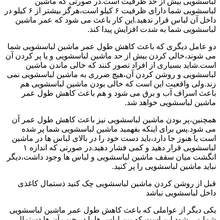
لباسشویی بیش از حد ظرفیت است.در صورتی که ماشین
لباسشویی شما دارای ظرفیت ۶ کیلو است،هرگز بیشتر از ۶ کیلو در
داخل آن لباس قرار ندهید.این کار باعث می شود که عمر ماشین
لباسشویی شما به شدت افزایش پیدا کند.
دو عامل دیگری که باعث کاهش طول عمر ماشین لباسشویی شما
می شوند،خالی کردن بیش از حد ماشین لباسشویی و یا پر کردن آن
است.شاید بسیاری از افراد تصور کنند که خالی ماندن ماشین
لباسشویی و روشن کردن آن،هیچ ضرری به ماشین لباسشویی نمی
زند.ولی واقعیت این است که خالی بودن ماشین لباسشویی هم
باعث اسراف آب و برق می شود و هم باعث کاهش طول عمر
ماشین لباسشویی خواهد شد.
همچنین،پر بودن ماشین لباسشویی نیز باعث کاهش طول عمر آن
می شود.پس برای اینکه بفهمید ماشین لباسشویی شما پر شده
است یا هنوز جا دارد،باید دست خود را در بالای لباس ها در ماشین
لباسشویی قرار دهید و کمی فشار دهید.در صورتی که اندازه ۱
انگشت میان سقف ماشین لباسشویی و لباس ها وجود داشت،دیگر
نباید ماشین لباسشویی را پر کنید.
قبل از روشن کردن ماشین لباسشویی چک کنید ذستمال کاغذی
داخل لباسشویی نباشد
یکی دیگر از عواملی که باعث کاهش طول عمر ماشین لباسشویی
شما می شود این است که بین لباس ها یا در جیب آن ها دستمال