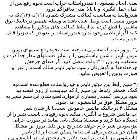
ﺑﻌﺪی اﻧﺠﺎم نمیشود.۱٫ ﻫﯿﺪرواﺳﺘﺎت ﺧﺮاب اﺳﺖ.نحوه رﻓﻊ:ﭘﺲ از
اﺗﻤﺎم عمل آﺑﮕﯿﺮی و ﺑﺎ ﺑﺎﻻ آﻣﺪن دﯾﺎﻓﺮاﮔﻢ درون
ﻫﯿﺪرواﺳﺘﺎت،میبایست ﮐﻨﺘﺎﮐﺖ ﻣﺸﺘﺮک شماره (۱۱)به (۱۳)،ﮐﻪ ﺑﻪ
ﻣﻮﺗﻮر ﻣﺘﺼﻞ اﺳﺖ،وﺻﻞ ﺷﺪه ﺑﺎﺷﺪ.ﺑه وسیله اهممتر،درحالیکه ﺑﺮق
ﻣﺎﺷﯿﻦ را ﻗﻄﻊ کرده اید،ارﺗﺒﺎط ﮐﻨﺘﺎﮐﺖ ﻫﺎی ﻣﺬﮐﻮر را ﻣﺸﺎﻫﺪه
کنید.اﮔﺮ ارﺗﺒﺎطی وجود ندارد،ﻫﯿﺪرواﺳﺘﺎت را ﺗﻌﻮﯾﺾ ﮐﻨﯿﺪ،زﯾﺮا قابل
ﺗﻌﻤﯿﺮ نیست.
۲٫ ﻣﻮﺗﻮر ﺗﺎﯾﻤﺮ لباسشویی ﺳﻮﺧﺘﻪ اﺳﺖ.نحوه رﻓﻊ:سیمهای ﺑﻮﺑﯿﻦ
ﻣﻮﺗﻮر ﺗﺎﯾﻤﺮ ماشین لباسشویی را از ﺳﺎﯾﺮ قسمتهای ﻣﺪار ﺟﺪا کرده و
مستقیماً ﺑﻪ برق ۲۲۰ وﻟﺖ ﻣﺘﺼﻞ کنید.اﮔﺮ ﺻﺪای ﭼﺮﺧﺶ
چرخدندهها به گوش تان رﺳﯿﺪ،ﻣﻮﺗﻮر ﺗﺎﯾﻤﺮ ﺳﺎﻟﻢ اﺳﺖ.در ﻏﯿﺮ اﯾﻦ
ﺻﻮرت ﺑﻮﺑﯿﻦ را ﺗﻌﻮﯾﺾ ﻧﻤﺎﯾﯿﺪ.
۳٫ ﺳﯿﻢ راﺑﻂ ﺑﯿﻦ ﻣﻮﺗﻮر ﺗﺎﯾﻤﺮ و ﻫﯿﺪرواﺳﺘﺎت ﻗﻄﻊ ﺷﺪه اﺳﺖ.به
کمک اهممتر ارﺗﺒﺎط اﯾﻦ ﺳﯿﻢ را،ﮐﻪ میبایست از روی ﻧﻘﺸﻪ ﭘﯿﺪا
ﺷﻮد،بررسی ﮐﻨﯿﺪ.در ﺑﺴﯿﺎری از موارد،ﻗﻄﻊ ﺷﺪن اﯾﻦ ﺳﯿﻢ ﻣﻨﺠﺮ ﺑﻪ
ﺑﺮوز مشکل ﻓﻮق در لباسشویی می شود.
مشکل ۴:درحالیکه ﻣﺎﺷﯿﻦ ﺧﺎﻣﻮش اﺳﺖ،ﺑﺎ ﺑﺎز ﺷﺪن ﺷﯿﺮ
آب،ﻣﺎﺷﯿﻦ ﺷﺮوع ﺑﻪ آﺑﮕﯿﺮی میکند.نحوه رﻓﻊ:می بایست ﺷﯿﺮ را از
دستگاه جدا کرده و مستقلا مشکل یابی نمایید.در صورت خرابی
نیز،تعویض شیر لازم خواهد شد.رایج ترین دلیل بروز این مشکل
همان خرابی شیر برقی است.اما ممکن است ایراد از تایمر
لباسشویی نیز باشد.بهتر است دلایل جمع شدن آب در لباسشویی را