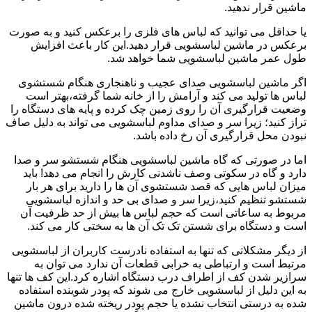
ماشین قرار ندهید.
یا حداقل می توانید که لباس های فلزی را برعکس کنید و به صورت
برعکس در ماشین لباسشویی قرار دهید.این کار باعث افزایش
طول عمر ماشین لباسشویی شما خواهد شد.
اگر ماشین لباسشویی صدای عجیب و ناهنجاری هنگام شستشوی
لباس ها تولید می کند و آرامش را از خانه شما گرفته،بهتر است
وضعیت قرارگیری آن را روی زمین چک کرده و پایه های دستگاه را
تراز کنید؛ زیرا سر و صدای مداوم لباسشویی می تواند به دلیل صاف
نبودن محل قرارگیری آن رخ داده باشد.
اما در صورتی که گاه ماشین لباسشویی هنگام شستشو سر و صدا
دارد و گاه در سکوتی وصف ناشدنی کارش را انجام می دهد! باید
میزان لباس هایی که قصد شستشوی آن ها را دارید برای هر بار
شستشو تنظیم کنید،زیرا سر و صدای بی حد و اندازه لباسشویی
مربوط به ساعاتی است که حجم لباس ها بیش از حد ظرفیت آن
است و دستگاه برای شستن تک تک آن ها به سختی کار می کند.
از دیگر مشکلاتی که تنها به استفاده نادرست کاربران از لباسشویی
مرتبط است و ارتباطی به خرابی قطعات آن ندارد می توان به
سرازیر شدن کف از اطراف درب دستگاه اشاره کرد.این کف ها تنها
به این دلیل از لباسشویی خارج می شوند که پودر شوینده استفاده
شده به درستی انتخاب نشده یا حجم پودر ریخته شده درون ماشین