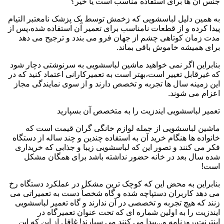
جنس آن ها برای استفاده مناسب است یا خیر؟
به همین دلیل لباسشویی که زخمش توسط یک پزشک نامعتبر التیام
پیدا کرده و از قطعات نامناسب برای تعمیر آن استفاده شده،پس از
مدت زمان کوتاهی چشم از جهان فرو می بندد و ترجیح می دهد
برای همیشه خاموش باقی بماند.
بنابراین اگر نمی خواهید ماشین لباسشویی به سرنوشتی دچار شود
که غیرقابل تغییر است،بهتر است به تعمیرکارانی اعتماد کنید که در
این زمینه سال ها تجربه و تخصص دارند و از سوی نمایندگی مجاز
اعزام می شوند.
تعمیر لباسشویی ایندزیت را به متخصص آن بسپارید
ماشین لباسشویی از جمله لوازم خانگی گران قیمت است که
خانواده ها هنگام خرید آن به استفاده چندین و چند ساله از دستگاه
فکر می کنند و تصور این که لباسشویی زیبا و جذابی که خریداری
شده سال بعد در خانه حضور نداشته باشد برای همگان مشکل
است!
بنابراین به محض این که کوچک ترین مشکل در عملکرد دستگاه رخ
می دهد کاربران دستپاچه شده و گاه شخصاً دست به تعمیراتی می
زنند که هیچ تجربه و تخصصی در آن ندارند و گاه تعمیر لباسشویی
ایندزیت را به اولین شماره ای که تحت عنوان تعمیرگاه در
اینترنت،روزنامه و...پیدا می کنند می سپارند! غافل از این که این