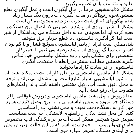
بدانید و متناسب با آن تصمیم بگیرید.
مشکل ۵:لباسشویی مرتباً در ﺣﺎل آﺑﮕﯿﺮی اﺳﺖ و ﻋﻤﻞ آﺑﮕﯿﺮی ﻗﻄﻊ
نمیشود.نحوه رﻓﻊ:اﮔﺮ در ﻣﺪت آﺑﮕﯿﺮی،آب درون دﯾﮓ ﺑﺴﯿﺎر زﯾﺎد
ﺷﺪه،بهگونهای ﮐﻪ از ﺷﯿﺸﻪ درب ﻧﯿﺰ دﯾﺪه میشود،ممکن است
مشکل از شیر ورودی آب باشد.در صورتی که اتصال برق دستگاه را
قطع کرده اید اما همچنان آب به داخل دستگاه می آید،اشکال از شیر
است.اما اگر آبگیری لباسشویی با قطع جریان برق متوقف
شد،ممکن است ایراد از تایمر لباسشویی،سوئیچ فشار و یا کم بودن
فشار آب شیلنگ ورودی آب باشد.توصیه می کنیم با تعمیرکار
متخصص برای مشکل یابی و رفع مشکل لباسشویی خود تماس
بگیرید.همچنین مطالب بیشتر در رابطه با مشکلات آبگیری
لباسشویی را در سایت کاراباما بخوانید.
مشکل ۶:از ﻣﺎﺷﯿﻦ لباسشویی در ﺣﺎل ﮐﺎر آب ﻧﺸﺖ میکند.نشت آب
از ماشین لباسشویی بسیار شایع است.این مشکل می تواند با توجه
به محل دقیق نشت آب،دلایل مختلفی داشته باشد و لذا راهکارهای
متفاوت برای رفع نشتی آب.
ابتدا درپوش یا پنل ﭘﺸﺖ ﻣﺎﺷﯿﻦ لباسشویی و درپوش ﻓﻮﻗﺎﻧﯽ را از
دستگاه ﺟﺪا ﻧﻤﻮده و ﺳﭙﺲ لباسشویی را ﺑﻪ ﺑﺮق وصل ﮐﻨﯿﺪ.سپس در
حین کار به دستگاه دقت نموده و ﻣﺤﻞ نشتی آب را ﺷﻨﺎﺳﺎﯾﯽ
کنید.اﮔﺮ ﻣﺤﻞ نشتی،ﯾﮑﯽ از رابطهای ﻻﺳﺘﯿﮑﯽ آب اﺳﺖ،میبایست
ﺗﻌﻮﯾﺾ شود.همچنین ﻣﻤﮑﻦ اﺳﺖ آب بر اثر ﺗﺮﮐﯿﺪﮔﯽ قابِ ﻣﺨﺼﻮص
ﺟﺎﭘﻮدری،واترپمپ و…جمع شده ﺑﺎﺷﺪ،ﮐﻪ در این حالت بهترین روش
برای آببندی دستگاه ﺗﻌﻮﯾﺾ ﻣﻮارد ﻓﻮق اﺳﺖ.