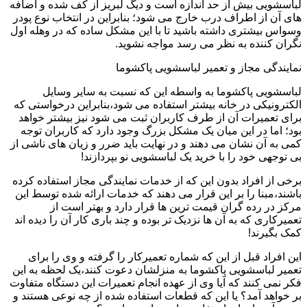
لباسشویی بیش از حد اندازه است و دیگ لبریز از کف شده و اضافه
های آن از اطراف درب خارج می شود؛ بنابراین در انتخاب نوع پودر
وسواس بیشتری داشته باشید تا با این مشکل ساده که در وهله اول
نگران کننده به نظر می رسد مواجه نشوید.
نمایندگی مجاز و تعمیر لباسشویی پاکشوما
لباسشویی پاکشوما به واسطه این که نسبت به سایر وسایل
الکترونیکی در خانه بیشتر استفاده می شود،بنابراین درخواستی که
برای تعمیرات آن از طرف کاربران ثبت می شود نیز بیشتر خواهد
بود؛ اما در این میان یک مشکل بزرگ وجود دارد که کاربران توجه
کمی به آن نشان می دهند و در نهایت باید ضرر و زیان های ناشی از
بی توجهی خود را با خرید یک لباسشویی نو بپردازند!
برخی از افراد بدون این که از خدمات نمایندگی مجاز استفاده کرده
باشند،مبنا را بر این قرار می دهند که خدمات ارائه شده توسط این
مرکز در رده گران قیمت ترین ها قرار دارد و بهتر است از
تعمیرکاری که به آن ها نزدیک تر بوده و چند باری کار آن را دیده اند
کمک بگیرند!
این افراد قبل از این که شماره تعمیرکار را گرفته و وی را برای
تعمیر لباسشویی پاکشوما به منزلشان دعوت کنند،یک لحظه به این
فکر نمی کنند که آیا وی از عهده انجام تعمیرات این دستگاه متفاوت
بر خواهد آمد؟ یا این که قطعات استفاده شده از چه نوعی هستند و