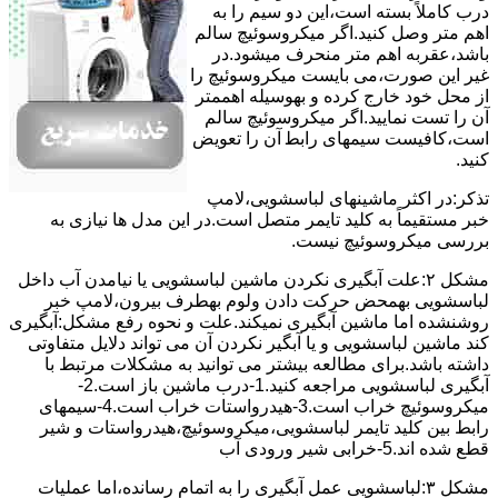
درب کاملاً ﺑﺴﺘﻪ اﺳﺖ،اﯾﻦ دو ﺳﯿﻢ را ﺑﻪ
اﻫﻢ ﻣﺘﺮ وصل کنید.اﮔﺮ ﻣﯿﮑﺮوﺳﻮﺋﯿﭻ ﺳﺎﻟﻢ
ﺑﺎﺷﺪ،ﻋﻘﺮﺑﻪ اهم متر ﻣﻨﺤﺮف میشود.در
ﻏﯿﺮ اﯾﻦ ﺻﻮرت،می بایست ﻣﯿﮑﺮوﺳﻮﺋﯿﭻ را
از ﻣﺤﻞ خود ﺧﺎرج کرده و بهوسیله اهممتر
آن را ﺗﺴﺖ ﻧﻤﺎﯾﯿﺪ.اﮔﺮ ﻣﯿﮑﺮوﺳﻮﺋﯿﭻ ﺳﺎﻟﻢ
اﺳﺖ،ﮐﺎﻓﯿﺴﺖ سیمهای راﺑﻄ آن را ﺗﻌﻮﯾﺾ
کنید.
ﺗﺬﮐﺮ:در اﮐﺜﺮ ماشینهای لباسشویی،ﻻﻣﭗ
ﺧﺒﺮ مستقیماً ﺑﻪ ﮐﻠﯿﺪ ﺗﺎﯾﻤﺮ ﻣﺘﺼﻞ اﺳﺖ.در اﯾﻦ مدل ها ﻧﯿﺎزی ﺑﻪ
بررسی ﻣﯿﮑﺮوﺳﻮﺋﯿﭻ نیست.
مشکل ۲:علت آبگیری نکردن ماشین لباسشویی یا نیامدن آب داخل
لباسشویی بهمحض ﺣﺮﮐﺖ دادن وﻟﻮم بهطرف ﺑﯿﺮون،ﻻﻣﭗ ﺧﺒﺮ
روشنشده اﻣﺎ ﻣﺎﺷﯿﻦ آﺑﮕﯿﺮی نمیکند.ﻋﻠﺖ و نحوه رﻓﻊ مشکل:آبگیری
کند ماشین لباسشویی و یا آبگیر نکردن آن می تواند دلایل متفاوتی
داشته باشد.برای مطالعه بیشتر می توانید به مشکلات مرتبط با
آبگیری لباسشویی مراجعه کنید.1-درب ﻣﺎﺷﯿﻦ ﺑﺎز اﺳﺖ.2-
ﻣﯿﮑﺮوﺳﻮﺋﯿﭻ ﺧﺮاب اﺳﺖ.3-ﻫﯿﺪرواﺳﺘﺎت ﺧﺮاب اﺳﺖ.4-سیمهای
راﺑﻂ ﺑﯿﻦ ﮐﻠﯿﺪ ﺗﺎﯾﻤﺮ لباسشویی،ﻣﯿﮑﺮوﺳﻮﺋﯿﭻ،ﻫﯿﺪرواﺳﺘﺎت و ﺷﯿﺮ
ﻗﻄﻊ ﺷﺪه اند.5-خرابی شیر ورودی آب
مشکل ۳:لباسشویی ﻋﻤﻞ آﺑﮕﯿﺮی را ﺑﻪ اﺗﻤﺎم رﺳﺎﻧﺪه،اﻣﺎ ﻋﻤﻠﯿﺎت