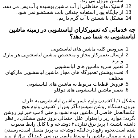
شستن بیرون می زند.
لاستیک های حفاظتی از آب ماشین پوسیده و آب پس می دهد.
از جایگاه پودر استفاده چندانی بابت شستشو نمی شود.
مشکل با شستن با آب گرم داریم.
چه خدماتی که تعمیرکاران لباسشویی در زمینه ماشین
لباسشویی به شما می دهد؟
سرویس کلیه ماشین های لباسشویی
ارسال تعمیرکار مجاز و متخصص ماشین لباسشویی هر مارک
و برند
تعمیر سریع ماشین های لباسشویی
تحت پوشش تعمیرگاه های مجاز ماشین لباسشویی مارکهای
مختلف
فروش قطعات مربوط به ماشین های لباسشویی
تعمیر ماشین لباسشویی های دوقلو
مشکل ۱:ﺑﺎ ﮐﺸﯿﺪن وﻟﻮم ﺗﺎﯾﻤﺮ ماشین لباسشویی به طرف
ﺑﯿﺮون،دستگاه روﺷﻦ نمیشود.اﮔﺮ ﭘﺲ از ﮐﺸﯿﺪن وﻟﻮم،ﻫﯿﭻ
عکسالعمل ﺧﺎﺻﯽ از ﻣﺎﺷﯿﻦ دﯾﺪه نشود،و حتی ﻻﻣﭗ ﺧﺒﺮ ﻧﯿﺰ روﺷﻦ
ﻧگردد؛ موارد زیر را بعنوان ﻋﻠﻞ احتمالی بروز چنین مشکلی در نظر
داشته باشید:۱٫ ﭘﺮﯾﺰ ﺑﺮق ﻧﺪارد.۲٫ دوﺷﺎﺧﻪ و ﯾﺎ ﮐﺎﺑﻞ راﺑﻂ ﻣﻌﯿﻮب
ﺷﺪه است.نحوه رفع:درحالیکه دوﺷﺎﺧﻪ ﺑﻪ ﭘﺮﯾﺰ ﻣﺘﺼﻞ اﺳﺖ،رﺳﯿﺪن
ﺑﺮق ﺑﻪ ﺗﺮﻣﯿﻨﺎل ﻣﺎﺷﯿﻦ را ﺗﻮﺳﻂ ولتمتر بررسی ﮐﻨﯿﺪ.اﮔﺮ ﺑﺮق از ﭘﺮﯾﺰ