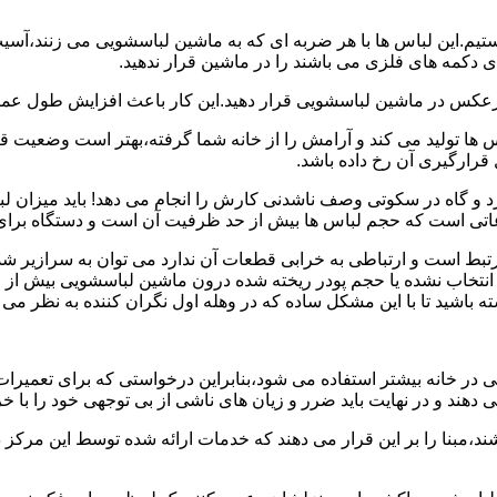
هستیم.این لباس ها با هر ضربه ای که به ماشین لباسشویی می زنند،آس
 دکمه های فلزی می باشند را در ماشین قرار ندهید.
برعکس در ماشین لباسشویی قرار دهید.این کار باعث افزایش طول عم
تولید می کند و آرامش را از خانه شما گرفته،بهتر است وضعیت قرارگ
قرارگیری آن رخ داده باشد.
 و گاه در سکوتی وصف ناشدنی کارش را انجام می دهد! باید میزان ل
اعاتی است که حجم لباس ها بیش از حد ظرفیت آن است و دستگاه برای
رتبط است و ارتباطی به خرابی قطعات آن ندارد می توان به سرازیر شد
انتخاب نشده یا حجم پودر ریخته شده درون ماشین لباسشویی بیش از ح
 باشید تا با این مشکل ساده که در وهله اول نگران کننده به نظر می
در خانه بیشتر استفاده می شود،بنابراین درخواستی که برای تعمیرات 
ند و در نهایت باید ضرر و زیان های ناشی از بی توجهی خود را با خری
ند،مبنا را بر این قرار می دهند که خدمات ارائه شده توسط این مرکز د