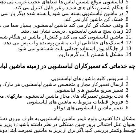
لباسشویی موقع شستن لباس ها صداهای عجیب غریب می دهد
هنگام شستن تکان های شدید و غیر قابل کنترل می کند.
در ماشین لباسشویی بسته نمی شود یا بسته شده دیگر باز نمی 
خشک کن ماشین کار نمی کند.
وقتی خشک کن کار می کند ماشین لباسشویی بسیار صدا می ده
زمان سنج ماشین لباسشویی درست نشان نمی دهد.
ماشین لباسشویی کف می کند و کفش از ماشین در هنگام شستن
لاستیک های حفاظتی از آب ماشین پوسیده و آب پس می دهد.
از جایگاه پودر استفاده چندانی بابت شستشو نمی شود.
مشکل با شستن با آب گرم داریم.
چه خدماتی که تعمیرکاران لباسشویی در زمینه ماشین لب
سرویس کلیه ماشین های لباسشویی
ارسال تعمیرکار مجاز و متخصص ماشین لباسشویی هر مارک و 
تعمیر سریع ماشین های لباسشویی
تحت پوشش تعمیرگاه های مجاز ماشین لباسشویی مارکهای م
فروش قطعات مربوط به ماشین های لباسشویی
تعمیر ماشین لباسشویی های دوقلو
مشکل ۱:ﺑﺎ ﮐﺸﯿﺪن وﻟﻮم ﺗﺎﯾﻤﺮ ماشین لباسشویی به طرف ﺑﯿﺮون
ﺗﻮﺳﻂ ولتمتر بررسی ﮐﻨﯿﺪ.اﮔﺮ ﺑﺮق از ﭘﺮﯾﺰ ﺑﻪ ﻣﺎﺷﯿﻦ نمیرسد،اﺑﺘﺪا دو