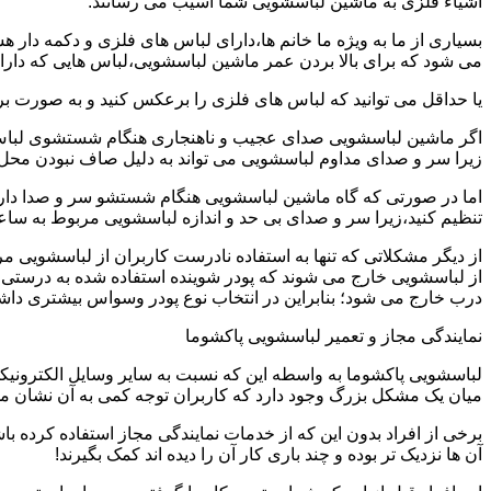
اشیاء فلزی به ماشین لباسشویی شما آسیب می رسانند.
بسیاری از ما به ویژه ما خانم ها،دارای لباس های فلزی و دکمه دار 
می شود که برای بالا بردن عمر ماشین لباسشویی،لباس هایی که دارای
یا حداقل می توانید که لباس های فلزی را برعکس کنید و به صورت 
اگر ماشین لباسشویی صدای عجیب و ناهنجاری هنگام شستشوی لباس ها 
زیرا سر و صدای مداوم لباسشویی می تواند به دلیل صاف نبودن محل 
اما در صورتی که گاه ماشین لباسشویی هنگام شستشو سر و صدا دارد
تنظیم کنید،زیرا سر و صدای بی حد و اندازه لباسشویی مربوط به س
از دیگر مشکلاتی که تنها به استفاده نادرست کاربران از لباسشویی م
از لباسشویی خارج می شوند که پودر شوینده استفاده شده به درستی 
درب خارج می شود؛ بنابراین در انتخاب نوع پودر وسواس بیشتری داشته
نمایندگی مجاز و تعمیر لباسشویی پاکشوما
لباسشویی پاکشوما به واسطه این که نسبت به سایر وسایل الکترونیکی 
میان یک مشکل بزرگ وجود دارد که کاربران توجه کمی به آن نشان می ده
برخی از افراد بدون این که از خدمات نمایندگی مجاز استفاده کرده باش
آن ها نزدیک تر بوده و چند باری کار آن را دیده اند کمک بگیرند!