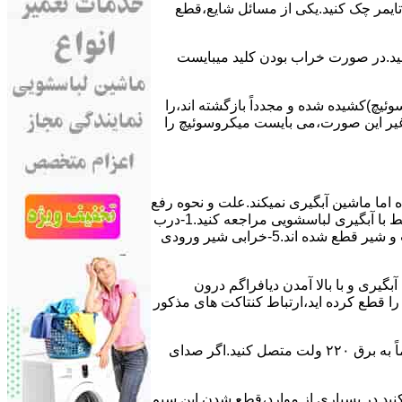
ﯽ ﺗﺎﯾﻤﺮ چک کنید.یکی از مسائل شایع،ﻗﻄﻊ
 ﮐﻨﯿﺪ.در ﺻﻮرت ﺧﺮاب ﺑﻮدن ﮐﻠﯿﺪ میبایست
ﯿﭻ)کشیده شده و مجدداً بازگشته اند،را
ر ﻏﯿﺮ اﯾﻦ ﺻﻮرت،می بایست ﻣﯿﮑﺮوﺳﻮﺋﯿﭻ را
اﻣﺎ ﻣﺎﺷﯿﻦ آﺑﮕﯿﺮی نمیکند.ﻋﻠﺖ و نحوه رﻓﻊ
مشکل:آبگیری کند ماشین لباسشویی و یا آبگیر نکردن آن می تواند دلایل متفاوتی داشته باشد.برای مطالعه بیشتر می توانید به مشکلات مرتبط با آبگیری لباسشویی مراجعه کنید.1-درب
ﻣﺎﺷﯿﻦ ﺑﺎز اﺳﺖ.2-ﻣﯿﮑﺮوﺳﻮﺋﯿﭻ ﺧﺮاب اﺳﺖ.3-ﻫﯿﺪرواﺳﺘﺎت ﺧﺮاب اﺳﺖ.4-سیمهای راﺑﻂ ﺑﯿﻦ ﮐﻠﯿﺪ ﺗﺎﯾﻤﺮ لباسشویی،ﻣﯿﮑﺮوﺳﻮﺋﯿﭻ،ﻫﯿﺪرواﺳﺘﺎت و ﺷﯿﺮ ﻗﻄﻊ ﺷﺪه اند.5-خرابی شیر ورودی
اﺳﺖ.نحوه رﻓﻊ:ﭘﺲ از اﺗﻤﺎم عمل آﺑﮕﯿﺮی و ﺑﺎ ﺑﺎﻻ آﻣﺪن دﯾﺎﻓﺮاﮔﻢ درون
لیکه ﺑﺮق ﻣﺎﺷﯿﻦ را ﻗﻄﻊ کرده اید،ارﺗﺒﺎط ﮐﻨﺘﺎﮐﺖ ﻫﺎی ﻣﺬﮐﻮر
۲٫ ﻣﻮﺗﻮر ﺗﺎﯾﻤﺮ لباسشویی ﺳﻮﺧﺘﻪ اﺳﺖ.نحوه رﻓﻊ:سیمهای ﺑﻮﺑﯿﻦ ﻣﻮﺗﻮر ﺗﺎﯾﻤﺮ ماشین لباسشویی را از ﺳﺎﯾﺮ قسمتهای ﻣﺪار ﺟﺪا کرده و مستقیماً ﺑﻪ برق ۲۲۰ وﻟﺖ ﻣﺘﺼﻞ کنید.اﮔﺮ ﺻﺪای
ﮐﻨﯿﺪ.در ﺑﺴﯿﺎری از موارد،ﻗﻄﻊ ﺷﺪن اﯾﻦ ﺳﯿﻢ