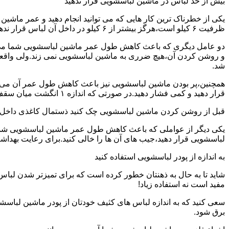
بیش از حد لباس در ماشین لباسشویی قرار ندهید
یکی از خطرناک ترین کار هایی که می توانید انجام دهید و عمر ماش
ظرفیت ۶ کیلو است،هرگز بیشتر از ۶ کیلو در داخل آن لباس قرار ندهید.این کار باعث می شود که عمر ماشین لباسشویی شما به شدت افزایش پیدا کند.
دو عامل دیگری که باعث کاهش طول عمر ماشین لباسشویی شما می شو
و روشن کردن آن،هیچ ضرری به ماشین لباسشویی نمی زند.ولی واق
شد.
همچنین،پر بودن ماشین لباسشویی نیز باعث کاهش طول عمر آن می شود
قرار دهید و کمی فشار دهید.در صورتی که اندازه ۱ انگشت میان سقف ماشین لباسشویی و لباس ها وجود داشت،دیگر نباید ماشین لباسشویی را پر کنید.
قبل از روشن کردن ماشین لباسشویی چک کنید ذستمال کاغذی داخل 
یکی دیگر از عواملی که باعث کاهش طول عمر ماشین لباسشویی شما می 
لباسشویی قرار دهید،جیب های آن ها را خالی کنید.برای رعایت بهداش
به اندازه از پودر لباسشویی استفاده کنید
شاید تا به حال به ذهنتان خطور کرده است که برای تمیزتر شدن لباس
مفید است نه استفاده زیاد!
سعی کنید که به اندازه لباس های کثیف خودتان از پودر ماشین لباسش
برق شود.