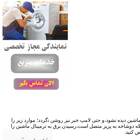
ﺎﺷﯿﻦ دﯾﺪه نشود،و حتی ﻻﻣﭗ ﺧﺒﺮ ﻧﯿﺰ روﺷﻦ ﻧگردد؛ موارد زیر را
ﮐﺎﺑﻞ راﺑﻂ ﻣﻌﯿﻮب ﺷﺪه است.نحوه رفع:درحالیکه دوﺷﺎﺧﻪ ﺑﻪ ﭘﺮﯾﺰ ﻣﺘﺼﻞ اﺳﺖ،رﺳﯿﺪن ﺑﺮق ﺑﻪ ﺗﺮﻣﯿﻨﺎل ﻣﺎﺷﯿﻦ را
ﺾ کنید.