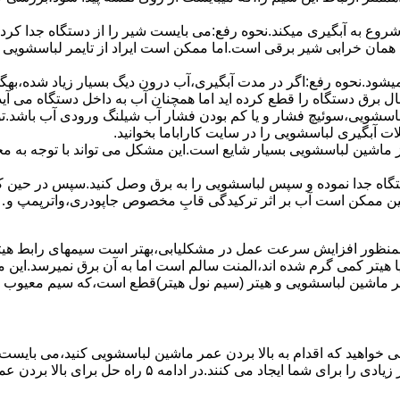
 ﺷﺮوع ﺑﻪ آﺑﮕﯿﺮی میکند.نحوه رﻓﻊ:می بایست ﺷﯿﺮ را از دستگاه جدا کر
 همان خرابی شیر برقی است.اما ممکن است ایراد از تایمر لباسشویی 
ﻊ نمیشود.نحوه رﻓﻊ:اﮔﺮ در ﻣﺪت آﺑﮕﯿﺮی،آب درون دﯾﮓ ﺑﺴﯿﺎر زﯾﺎد ﺷﺪه،بهگ
ق دستگاه را قطع کرده اید اما همچنان آب به داخل دستگاه می آید،
باسشویی،سوئیچ فشار و یا کم بودن فشار آب شیلنگ ورودی آب باشد.
 آبگیری لباسشویی را در سایت کاراباما بخوانید.
 از ماشین لباسشویی بسیار شایع است.این مشکل می تواند با توجه به 
تگاه ﺟﺪا ﻧﻤﻮده و ﺳﭙﺲ لباسشویی را ﺑﻪ ﺑﺮق وصل ﮐﻨﯿﺪ.سپس در حین ک
 ﻣﻤﮑﻦ اﺳﺖ آب بر اثر ﺗﺮﮐﯿﺪﮔﯽ قابِ ﻣﺨﺼﻮص ﺟﺎﭘﻮدری،واترپمپ و…جم
اﻟﻤﻨﺖ یا هیتر کمی ﮔﺮم ﺷﺪه اند،اﻟﻤﻨﺖ ﺳﺎﻟﻢ است اما ﺑﻪ آن ﺑﺮق نمیرسد.ا
ﻤﺮ ماشین لباسشویی و ﻫﯿﺘﺮ (سیم ﻧﻮل ﻫﯿﺘﺮ)ﻗﻄﻊ اﺳﺖ،ﮐﻪ ﺳﯿﻢ ﻣﻌﯿﻮب را 
 خواهید که اقدام به بالا بردن عمر ماشین لباسشویی کنید،می بایست ا
امه ۵ راه حل برای بالا بردن عمر ماشین لباسشویی را ذکر می کنیم.