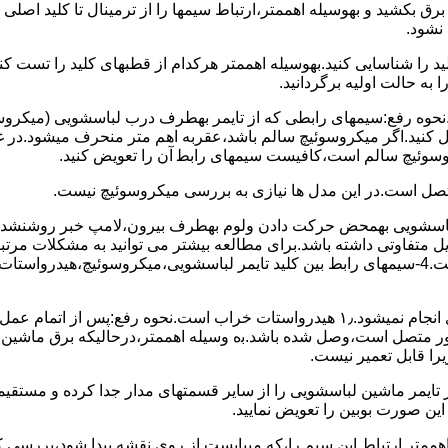
 ﺑﺮق بکشید و بهوسیله اهممتر،ارﺗﺒﺎط سیمها را از ﺗﺮﻣﯿﻨﺎل ﺗﺎ ﮐﻠﯿﺪ اﺻﻠ
نشود.
ﮐﻠﯿﺪ را ﺷﻨﺎﺳﺎﯾﯽ کنید.بهوسیله اهممتر هرکدام از قطبهای ﮐﻠﯿﺪ را ﺗﺴﺖ
 به حالت اوﻟﯿﻪ برگردانید.
نحوه رفع:سیمهای راﺑﻄﯽ ﮐﻪ از ﺗﺎﯾﻤﺮ بهطرف درب لباسشویی (ﻣﯿﮑﺮوﺳﻮﺋ
 وصل کنید.اﮔﺮ ﻣﯿﮑﺮوﺳﻮﺋﯿﭻ ﺳﺎﻟﻢ ﺑﺎﺷﺪ،ﻋﻘﺮﺑﻪ اهم متر ﻣﻨﺤﺮف میشود.د
ﺮوﺳﻮﺋﯿﭻ ﺳﺎﻟﻢ اﺳﺖ،ﮐﺎﻓﯿﺴﺖ سیمهای راﺑﻄ آن را ﺗﻌﻮﯾﺾ کنید.
ﻣﺘﺼﻞ اﺳﺖ.در اﯾﻦ مدل ها ﻧﯿﺎزی ﺑﻪ بررسی ﻣﯿﮑﺮوﺳﻮﺋﯿﭻ نیست.
اخل لباسشویی بهمحض ﺣﺮﮐﺖ دادن وﻟﻮم بهطرف ﺑﯿﺮون،ﻻﻣﭗ ﺧﺒﺮ روشنشده 
مشکل ۳:لباسشویی ﻋﻤﻞ آﺑﮕﯿﺮی را ﺑﻪ اﺗﻤﺎم رﺳﺎﻧﺪه،اﻣﺎ ﻋﻤﻠﯿﺎت ﺑﻌﺪی اﻧﺠﺎم نمیشود.۱٫ ﻫﯿﺪرواﺳﺘﺎت ﺧﺮاب 
یست ﮐﻨﺘﺎﮐﺖ ﻣﺸﺘﺮک شماره (۱۱)به (۱۳)،ﮐﻪ ﺑﻪ ﻣﻮﺗﻮر ﻣﺘﺼﻞ اﺳﺖ،وﺻﻞ ﺷﺪه ﺑﺎﺷﺪ.ﺑه وسیله اهممتر،درحا
ﯾﺮا قابل ﺗﻌﻤﯿﺮ نیست.
ﻦ ﺻﻮرت ﺑﻮﺑﯿﻦ را ﺗﻌﻮﯾﺾ ﻧﻤﺎﯾﯿﺪ.
اهممتر ارﺗﺒﺎط اﯾﻦ ﺳﯿﻢ را،ﮐﻪ میبایست از روی ﻧﻘﺸﻪ ﭘﯿﺪا ﺷﻮد،بررسی 