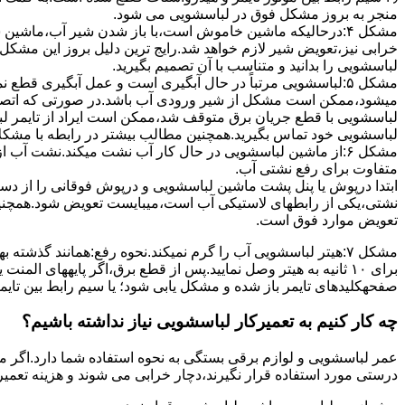
ﻣﻨﺠﺮ ﺑﻪ ﺑﺮوز مشکل ﻓﻮق در لباسشویی می شود.
مشکل ۴:درحالیکه ﻣﺎﺷﯿﻦ ﺧﺎﻣﻮش اﺳﺖ،ﺑﺎ ﺑﺎز ﺷﺪن ﺷﯿﺮ آب،ﻣﺎﺷﯿﻦ
خرابی نیز،تعویض شیر لازم خواهد شد.رایج ترین دلیل بروز این مشکل
لباسشویی را بدانید و متناسب با آن تصمیم بگیرید.
مشکل ۵:لباسشویی مرتباً در ﺣﺎل آﺑﮕﯿﺮی اﺳﺖ و ﻋﻤﻞ آﺑﮕﯿﺮی ﻗﻄ
میشود،ممکن است مشکل از شیر ورودی آب باشد.در صورتی که اتصال بر
لباسشویی با قطع جریان برق متوقف شد،ممکن است ایراد از تایمر ل
لباسشویی خود تماس بگیرید.همچنین مطالب بیشتر در رابطه با مشکلات
مشکل ۶:از ﻣﺎﺷﯿﻦ لباسشویی در ﺣﺎل ﮐﺎر آب ﻧﺸﺖ میکند.نشت آب
متفاوت برای رفع نشتی آب.
ابتدا درپوش یا پنل ﭘﺸﺖ ﻣﺎﺷﯿﻦ لباسشویی و درپوش ﻓﻮﻗﺎﻧﯽ را از دس
نشتی،ﯾﮑﯽ از رابطهای ﻻﺳﺘﯿﮑﯽ آب اﺳﺖ،میبایست ﺗﻌﻮﯾﺾ شود.همچنین
ﺗﻌﻮﯾﺾ ﻣﻮارد ﻓﻮق اﺳﺖ.
برای ۱۰ ﺛﺎﻧﯿﻪ ﺑﻪ ﻫﯿﺘﺮ وصل نمایید.ﭘﺲ از ﻗﻄﻊ ﺑﺮق،اﮔﺮ پایههای 
صفحهکلیدهای ﺗﺎﯾﻤﺮ باز شده و مشکل یابی شود؛ ﯾﺎ ﺳﯿﻢ راﺑﻂ ﺑﯿﻦ ﺗﺎﯾ
چه کار کنیم به تعمیرکار لباسشویی نیاز نداشته باشیم؟
عمر لباسشویی و لوازم برقی بستگی به نحوه استفاده شما دارد.اگر می
درستی مورد استفاده قرار نگیرند،دچار خرابی می شوند و هزینه تعمیر زیادی را برای شما ایجاد می کنند.در اد