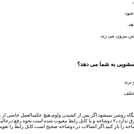
.
شود.
د.
 بیرون می زند.
اسشویی به شما می دهد؟
برند
ختلف
،دستگاه روﺷﻦ نمیشود.اﮔﺮ ﭘﺲ از ﮐﺸﯿﺪن وﻟﻮم،ﻫﯿﭻ عکسالعمل ﺧﺎﺻﯽ از ﻣ
بعنوان ﻋﻠﻞ احتمالی بروز چنین مشکلی در نظر داشته باشید:۱٫ ﭘﺮﯾﺰ ﺑﺮق ﻧﺪارد.۲٫ دوﺷﺎﺧﻪ و ﯾﺎ 
شاخه را باز کنید.اﮔﺮ اﺗﺼﺎﻻت در دوشاخه ﺻﺤﯿﺢ اﺳﺖ،ﮐﺎﺑﻞ راﺑﻂ را ﺗﻌﻮﯾ