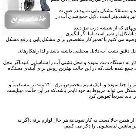
ده و مستقلا مشکل یابی نمایید.در صورت
نیز باشد.بهتر است دلایل جمع شدن آب در
ونهای ﮐﻪ از ﺷﯿﺸﻪ درب ﻧﯿﺰ دﯾﺪه
اشکال از شیر است.اما اگر آبگیری
توصیه می کنیم با تعمیرکار متخصص برای مشکل یابی و رفع مشکل
محل دقیق نشت آب،دلایل مختلفی داشته باشد و لذا راهکارهای
ار به دستگاه دقت نموده و ﻣﺤﻞ نشتی آب را ﺷﻨﺎﺳﺎﯾﯽ کنید.اﮔﺮ ﻣﺤﻞ
ع شده ﺑﺎﺷﺪ،ﮐﻪ در این حالت بهترین روش برای آببندی دستگاه
مشکل ۷:ﻫﯿﺘﺮ لباسشویی آب را ﮔﺮم نمیکند.نحوه رﻓﻊ:ﻫﻤﺎﻧﻨﺪ ﮔﺬﺷﺘﻪ بهمنظور اﻓﺰاﯾﺶ ﺳﺮﻋﺖ ﻋﻤﻞ در مشکلیابی،بهتر است سیمهای راﺑﻂ ﻫﯿﺘﺮ را ﺟﺪا ﻧﻤﻮده و ﺑﺎ ﯾﮏ ﺳﯿﻢ ﻣﺨﺼﻮص،برق ۲۲۰ ولت را مستقیماً و
ﯾﻦ ﻣﺸﮑﻞ می تواند مربوط به ﺧﻮد ﺗﺎﯾﻤﺮ باشد،ﮐﻪ در این حالت میبایست
ﺑﺎﯾﺪ سریعاً ﺗﻌﻮﯾﺾ کرد.
ز همین حالا دست به کار شوید.به هر حال لوازم برقی اگر به