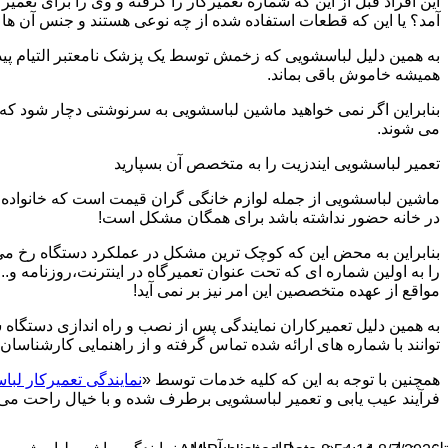
این افراد قبل از این که شماره تعمیرکار را گرفته و وی را برای تعم
آمد؟ یا این که قطعات استفاده شده از چه نوعی هستند و جنس آن ها
به همین دلیل لباسشویی که زخمش توسط یک پزشک نامعتبر التیام پید
همیشه خاموش باقی بماند.
بنابراین اگر نمی خواهید ماشین لباسشویی به سرنوشتی دچار شود که غ
می شوند.
تعمیر لباسشویی ایندزیت را به متخصص آن بسپارید
ماشین لباسشویی از جمله لوازم خانگی گران قیمت است که خانواده ها
در خانه حضور نداشته باشد برای همگان مشکل است!
بنابراین به محض این که کوچک ترین مشکل در عملکرد دستگاه رخ می د
را به اولین شماره ای که تحت عنوان تعمیرگاه در اینترنت،روزنامه و.
مواقع از عهده متخصصین این امر نیز بر نمی آید!
به همین دلیل تعمیرکاران نمایندگی پس از نصب و راه اندازی دستگاه 
توانند با شماره های ارائه شده تماس گرفته و از راهنمایی کارشناسان 
همچنین با توجه به این که کلیه خدمات توسط «
نمایندگی تعمیرکار لبا
فرآیند عیب یابی و تعمیر لباسشویی برطرف شده و با خیال راحت می توا