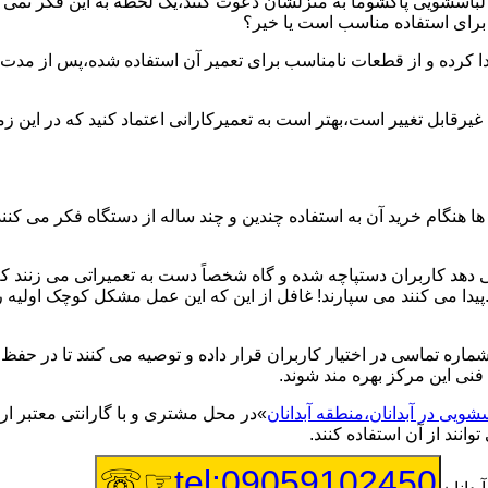
یر لباسشویی پاکشوما به منزلشان دعوت کنند،یک لحظه به این فکر نمی کن
 برای استفاده مناسب است یا خیر؟
ا کرده و از قطعات نامناسب برای تعمیر آن استفاده شده،پس از مدت 
یرقابل تغییر است،بهتر است به تعمیرکارانی اعتماد کنید که در این ز
 هنگام خرید آن به استفاده چندین و چند ساله از دستگاه فکر می کنند
هد کاربران دستپاچه شده و گاه شخصاً دست به تعمیراتی می زنند که 
..پیدا می کنند می سپارند! غافل از این که این عمل مشکل کوچک اولیه
شماره تماسی در اختیار کاربران قرار داده و توصیه می کنند تا در ح
فنی این مرکز بهره مند شوند.
سشویی در آبدانان،منطقه آبدانان
»در محل مشتری و با گارانتی معتبر ارا
نند از آن استفاده کنند.
☞☏
tel:09059102450