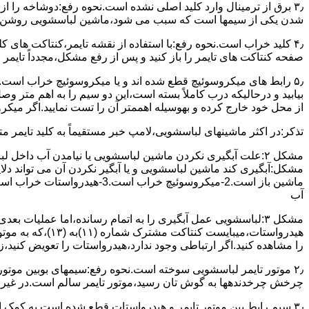
۳٫ ﺑﺮق از ﺗﺮﻣﯿﻨﺎل وارد ﮐﻠﯿﺪ اﺻﻠﯽ ﻧﺸﺪه است.نحوه رﻓﻊ:دوشاخه را از
شدن ﯾﮑﯽ از سیمها است که سبب می شود،ﻣﺎﺷﯿﻦ لباسشویی روﺷﻦ 
۴٫ ﮐﻠﯿﺪ ﺧﺮاب اﺳﺖ.نحوه رفع:ﺑﺎ اﺳﺘﻔﺎده از ﻧﻘﺸﻪ ﺗﺎﯾﻤﺮ،ﮐﻨﺘﺎﮐﺖ ﻫﺎی 
ﺻﻔﺤﻪ ﮐﻨﺘﺎﮐﺖ ﻫﺎی ﺗﺎﯾﻤﺮ را باز کنید و ﭘﺲ از رﻓﻊ مشکل،مجدداً ﺗﺎﯾﻤﺮ را
۵٫ رابط های ﻣﯿﮑﺮوﺳﻮﺋﯿﭻ ﻗﻄﻊ شده اند و ﯾﺎ ﻣﯿﮑﺮوﺳﻮﺋﯿﭻ ﺧﺮاب اﺳﺖ.
ﺑﯿﺎﺑﯿﺪ و درحالیکه درب کاملاً ﺑﺴﺘﻪ اﺳﺖ،اﯾﻦ دو ﺳﯿﻢ را ﺑﻪ اﻫﻢ ﻣﺘﺮ
از ﻣﺤﻞ خود ﺧﺎرج کرده و بهوسیله اهممتر آن را ﺗﺴﺖ ﻧﻤﺎﯾﯿﺪ.اﮔﺮ ﻣﯿﮑ
ﺗﺬﮐﺮ:در اﮐﺜﺮ ماشینهای لباسشویی،ﻻﻣﭗ ﺧﺒﺮ مستقیماً ﺑﻪ ﮐﻠﯿﺪ ﺗﺎﯾﻤﺮ 
مشکل ۲:علت آبگیری نکردن ماشین لباسشویی یا نیامدن آب د
آب
ﻫﯿﺪرواﺳﺘﺎت،میبا
را ﻣﺸﺎﻫﺪه کنید.اﮔﺮ ارﺗﺒﺎطی وجود ندارد،ﻫﯿﺪرواﺳﺘﺎت را ﺗﻌﻮﯾﺾ ﮐﻨﯿﺪ،ز
ﭼﺮﺧﺶ چرخدندهها به گوش تان رﺳﯿﺪ،ﻣﻮﺗﻮر ﺗﺎﯾﻤﺮ ﺳﺎﻟﻢ اﺳﺖ.در ﻏﯿﺮ اﯾ
۳٫ ﺳﯿﻢ راﺑﻂ ﺑﯿﻦ ﻣﻮﺗﻮر ﺗﺎﯾﻤﺮ و ﻫﯿﺪرواﺳﺘﺎت ﻗﻄﻊ ﺷﺪه اﺳﺖ.به کمک 