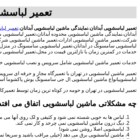
تعمیر لباسشو
تعمیر لباسشویی آبدانان
،
نمایندگی ماشین لباسشویی آبدانان
،
تعمیر لبا
آبدانان،نمایندگی ماشین لباسشویی محدوده آبدانان،تعمیر لباسشویی 
شرکت،تعمیر ماشین لباسشویی ادارات،تعمیر ماشین لباسشویی شرکت در 
لباسشویی سامسونگ در آبدانان،تعمیر لباسشویی سامسونگ در منزل،تع
خدمات در کمترین زمان با نازلترین قیمت در محل،تعمیر لباسشویی س
خدمات تعمیر ماشین لباسشویی شامل سرویس و نصب لباسشویی خانگی 
تعمیر ماشین لباسشویی در تهران با تعمیرگاه مجاز و حرفه ای سرویس
لباسشوییانواع ماشین لباسشویی ال جی سامسونگ بوش پاکشوما اسنوا 
تعمیر لباسشویی در تهران و حومه در کوتاه ترین زمان توسط تعمیر
چه مشکلاتی ماشین لباسشویی اتفاق می افتد
لباس ها به خوبی شسته نمی شود و کثیفی و لک روی آنها می ما
دیگ درون ماشین لباسشویی نمی چرخد و کار نمی کند.
لباسشویی اصلا روشن نمی شود!
ماشین لباسشویی برق می دهد (خیلی مراقب باشید و سریعا تما