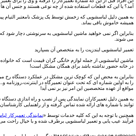
این افراد قبل از این که شماره تعمیرکار را گرفته و وی را برای تعم
آمد؟ یا این که قطعات استفاده شده از چه نوعی هستند و جنس آن ها
به همین دلیل لباسشویی که زخمش توسط یک پزشک نامعتبر التیام پید
همیشه خاموش باقی بماند.
بنابراین اگر نمی خواهید ماشین لباسشویی به سرنوشتی دچار شود که غ
می شوند.
تعمیر لباسشویی ایندزیت را به متخصص آن بسپارید
ماشین لباسشویی از جمله لوازم خانگی گران قیمت است که خانواده ها
در خانه حضور نداشته باشد برای همگان مشکل است!
بنابراین به محض این که کوچک ترین مشکل در عملکرد دستگاه رخ می د
را به اولین شماره ای که تحت عنوان تعمیرگاه در اینترنت،روزنامه و.
مواقع از عهده متخصصین این امر نیز بر نمی آید!
به همین دلیل تعمیرکاران نمایندگی پس از نصب و راه اندازی دستگاه 
توانند با شماره های ارائه شده تماس گرفته و از راهنمایی کارشناسان 
همچنین با توجه به این که کلیه خدمات توسط «
نمایندگی تعمیرکار لبا
فرآیند عیب یابی و تعمیر لباسشویی برطرف شده و با خیال راحت می توا