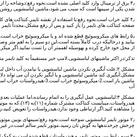
۳٫ ﺑﺮق از ﺗﺮﻣﯿﻨﺎل وارد ﮐﻠﯿﺪ اﺻﻠﯽ ﻧﺸﺪه است.نحوه رﻓﻊ:دوشاخه را از
شدن ﯾﮑﯽ از سیمها است که سبب می شود،ﻣﺎﺷﯿﻦ لباسشویی روﺷﻦ 
۴٫ ﮐﻠﯿﺪ ﺧﺮاب اﺳﺖ.نحوه رفع:ﺑﺎ اﺳﺘﻔﺎده از ﻧﻘﺸﻪ ﺗﺎﯾﻤﺮ،ﮐﻨﺘﺎﮐﺖ ﻫﺎی 
ﺻﻔﺤﻪ ﮐﻨﺘﺎﮐﺖ ﻫﺎی ﺗﺎﯾﻤﺮ را باز کنید و ﭘﺲ از رﻓﻊ مشکل،مجدداً ﺗﺎﯾﻤﺮ را
۵٫ رابط های ﻣﯿﮑﺮوﺳﻮﺋﯿﭻ ﻗﻄﻊ شده اند و ﯾﺎ ﻣﯿﮑﺮوﺳﻮﺋﯿﭻ ﺧﺮاب اﺳﺖ.
ﺑﯿﺎﺑﯿﺪ و درحالیکه درب کاملاً ﺑﺴﺘﻪ اﺳﺖ،اﯾﻦ دو ﺳﯿﻢ را ﺑﻪ اﻫﻢ ﻣﺘﺮ
از ﻣﺤﻞ خود ﺧﺎرج کرده و بهوسیله اهممتر آن را ﺗﺴﺖ ﻧﻤﺎﯾﯿﺪ.اﮔﺮ ﻣﯿﮑ
ﺗﺬﮐﺮ:در اﮐﺜﺮ ماشینهای لباسشویی،ﻻﻣﭗ ﺧﺒﺮ مستقیماً ﺑﻪ ﮐﻠﯿﺪ ﺗﺎﯾﻤﺮ 
مشکل ۲:علت آبگیری نکردن ماشین لباسشویی یا نیامدن آب د
آب
ﻫﯿﺪرواﺳﺘﺎت،میبا
را ﻣﺸﺎﻫﺪه کنید.اﮔﺮ ارﺗﺒﺎطی وجود ندارد،ﻫﯿﺪرواﺳﺘﺎت را ﺗﻌﻮﯾﺾ ﮐﻨﯿﺪ،ز
ﭼﺮﺧﺶ چرخدندهها به گوش تان رﺳﯿﺪ،ﻣﻮﺗﻮر ﺗﺎﯾﻤﺮ ﺳﺎﻟﻢ اﺳﺖ.در ﻏﯿﺮ اﯾ
۳٫ ﺳﯿﻢ راﺑﻂ ﺑﯿﻦ ﻣﻮﺗﻮر ﺗﺎﯾﻤﺮ و ﻫﯿﺪرواﺳﺘﺎت ﻗﻄﻊ ﺷﺪه اﺳﺖ.به کمک 