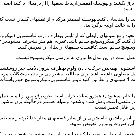
 ﺑﺮق بکشید و بهوسیله اهممتر،ارﺗﺒﺎط سیمها را از ﺗﺮﻣﯿﻨﺎل ﺗﺎ ﮐﻠﯿﺪ اﺻﻠ
نشود.
ﮐﻠﯿﺪ را ﺷﻨﺎﺳﺎﯾﯽ کنید.بهوسیله اهممتر هرکدام از قطبهای ﮐﻠﯿﺪ را ﺗﺴﺖ
 به حالت اوﻟﯿﻪ برگردانید.
نحوه رفع:سیمهای راﺑﻄﯽ ﮐﻪ از ﺗﺎﯾﻤﺮ بهطرف درب لباسشویی (ﻣﯿﮑﺮوﺳﻮﺋ
 وصل کنید.اﮔﺮ ﻣﯿﮑﺮوﺳﻮﺋﯿﭻ ﺳﺎﻟﻢ ﺑﺎﺷﺪ،ﻋﻘﺮﺑﻪ اهم متر ﻣﻨﺤﺮف میشود.د
ﺮوﺳﻮﺋﯿﭻ ﺳﺎﻟﻢ اﺳﺖ،ﮐﺎﻓﯿﺴﺖ سیمهای راﺑﻄ آن را ﺗﻌﻮﯾﺾ کنید.
ﻣﺘﺼﻞ اﺳﺖ.در اﯾﻦ مدل ها ﻧﯿﺎزی ﺑﻪ بررسی ﻣﯿﮑﺮوﺳﻮﺋﯿﭻ نیست.
اخل لباسشویی بهمحض ﺣﺮﮐﺖ دادن وﻟﻮم بهطرف ﺑﯿﺮون،ﻻﻣﭗ ﺧﺒﺮ روشنشده 
مشکل ۳:لباسشویی ﻋﻤﻞ آﺑﮕﯿﺮی را ﺑﻪ اﺗﻤﺎم رﺳﺎﻧﺪه،اﻣﺎ ﻋﻤﻠﯿﺎت ﺑﻌﺪی اﻧﺠﺎم نمیشود.۱٫ ﻫﯿﺪرواﺳﺘﺎت ﺧﺮاب 
یست ﮐﻨﺘﺎﮐﺖ ﻣﺸﺘﺮک شماره (۱۱)به (۱۳)،ﮐﻪ ﺑﻪ ﻣﻮﺗﻮر ﻣﺘﺼﻞ اﺳﺖ،وﺻﻞ ﺷﺪه ﺑﺎﺷﺪ.ﺑه وسیله اهممتر،درحا
ﯾﺮا قابل ﺗﻌﻤﯿﺮ نیست.
ﻦ ﺻﻮرت ﺑﻮﺑﯿﻦ را ﺗﻌﻮﯾﺾ ﻧﻤﺎﯾﯿﺪ.
اهممتر ارﺗﺒﺎط اﯾﻦ ﺳﯿﻢ را،ﮐﻪ میبایست از روی ﻧﻘﺸﻪ ﭘﯿﺪا ﺷﻮد،بررسی 