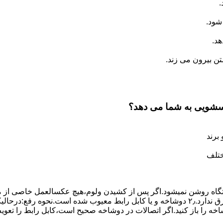
.
شود.
د.
 بیرون می زند.
اسشویی به شما می دهد؟
برند
ختلف
،دستگاه روﺷﻦ نمیشود.اﮔﺮ ﭘﺲ از ﮐﺸﯿﺪن وﻟﻮم،ﻫﯿﭻ عکسالعمل ﺧﺎﺻﯽ از ﻣ
بعنوان ﻋﻠﻞ احتمالی بروز چنین مشکلی در نظر داشته باشید:۱٫ ﭘﺮﯾﺰ ﺑﺮق ﻧﺪارد.۲٫ دوﺷﺎﺧﻪ و ﯾﺎ 
شاخه را باز کنید.اﮔﺮ اﺗﺼﺎﻻت در دوشاخه ﺻﺤﯿﺢ اﺳﺖ،ﮐﺎﺑﻞ راﺑﻂ را ﺗﻌﻮﯾ