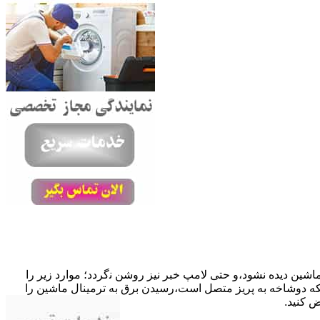
ﺎﺷﯿﻦ دﯾﺪه نشود،و حتی ﻻﻣﭗ ﺧﺒﺮ ﻧﯿﺰ روﺷﻦ ﻧگردد؛ موارد زیر را
ﮐﺎﺑﻞ راﺑﻂ ﻣﻌﯿﻮب ﺷﺪه است.نحوه رفع:درحالیکه دوﺷﺎﺧﻪ ﺑﻪ ﭘﺮﯾﺰ ﻣﺘﺼﻞ اﺳﺖ،رﺳﯿﺪن ﺑﺮق ﺑﻪ ﺗﺮﻣﯿﻨﺎل ﻣﺎﺷﯿﻦ را
ﺾ کنید.