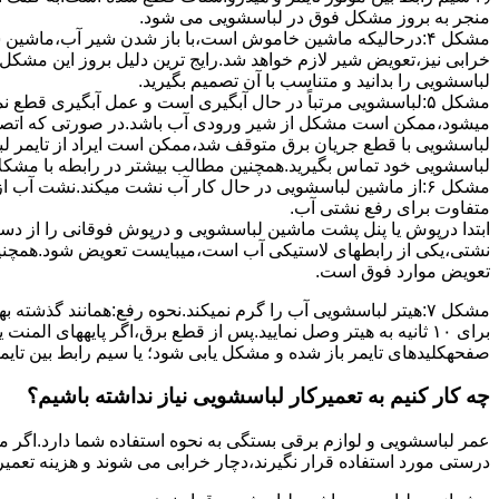
ﻣﻨﺠﺮ ﺑﻪ ﺑﺮوز مشکل ﻓﻮق در لباسشویی می شود.
مشکل ۴:درحالیکه ﻣﺎﺷﯿﻦ ﺧﺎﻣﻮش اﺳﺖ،ﺑﺎ ﺑﺎز ﺷﺪن ﺷﯿﺮ آب،ﻣﺎﺷﯿﻦ
خرابی نیز،تعویض شیر لازم خواهد شد.رایج ترین دلیل بروز این مشکل
لباسشویی را بدانید و متناسب با آن تصمیم بگیرید.
مشکل ۵:لباسشویی مرتباً در ﺣﺎل آﺑﮕﯿﺮی اﺳﺖ و ﻋﻤﻞ آﺑﮕﯿﺮی ﻗﻄ
میشود،ممکن است مشکل از شیر ورودی آب باشد.در صورتی که اتصال بر
لباسشویی با قطع جریان برق متوقف شد،ممکن است ایراد از تایمر ل
لباسشویی خود تماس بگیرید.همچنین مطالب بیشتر در رابطه با مشکلات
مشکل ۶:از ﻣﺎﺷﯿﻦ لباسشویی در ﺣﺎل ﮐﺎر آب ﻧﺸﺖ میکند.نشت آب
متفاوت برای رفع نشتی آب.
ابتدا درپوش یا پنل ﭘﺸﺖ ﻣﺎﺷﯿﻦ لباسشویی و درپوش ﻓﻮﻗﺎﻧﯽ را از دس
نشتی،ﯾﮑﯽ از رابطهای ﻻﺳﺘﯿﮑﯽ آب اﺳﺖ،میبایست ﺗﻌﻮﯾﺾ شود.همچنین
ﺗﻌﻮﯾﺾ ﻣﻮارد ﻓﻮق اﺳﺖ.
برای ۱۰ ﺛﺎﻧﯿﻪ ﺑﻪ ﻫﯿﺘﺮ وصل نمایید.ﭘﺲ از ﻗﻄﻊ ﺑﺮق،اﮔﺮ پایههای 
صفحهکلیدهای ﺗﺎﯾﻤﺮ باز شده و مشکل یابی شود؛ ﯾﺎ ﺳﯿﻢ راﺑﻂ ﺑﯿﻦ ﺗﺎﯾ
چه کار کنیم به تعمیرکار لباسشویی نیاز نداشته باشیم؟
عمر لباسشویی و لوازم برقی بستگی به نحوه استفاده شما دارد.اگر می
درستی مورد استفاده قرار نگیرند،دچار خرابی می شوند و هزینه تعمیر زیادی را برای شما ایجاد می کنند.در اد