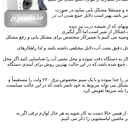
ده و مستقلا مشکل یابی نمایید.در صورت
نیز باشد.بهتر است دلایل جمع شدن آب در
ونهای ﮐﻪ از ﺷﯿﺸﻪ درب ﻧﯿﺰ دﯾﺪه
اشکال از شیر است.اما اگر آبگیری
توصیه می کنیم با تعمیرکار متخصص برای مشکل یابی و رفع مشکل
محل دقیق نشت آب،دلایل مختلفی داشته باشد و لذا راهکارهای
ار به دستگاه دقت نموده و ﻣﺤﻞ نشتی آب را ﺷﻨﺎﺳﺎﯾﯽ کنید.اﮔﺮ ﻣﺤﻞ
ع شده ﺑﺎﺷﺪ،ﮐﻪ در این حالت بهترین روش برای آببندی دستگاه
مشکل ۷:ﻫﯿﺘﺮ لباسشویی آب را ﮔﺮم نمیکند.نحوه رﻓﻊ:ﻫﻤﺎﻧﻨﺪ ﮔﺬﺷﺘﻪ بهمنظور اﻓﺰاﯾﺶ ﺳﺮﻋﺖ ﻋﻤﻞ در مشکلیابی،بهتر است سیمهای راﺑﻂ ﻫﯿﺘﺮ را ﺟﺪا ﻧﻤﻮده و ﺑﺎ ﯾﮏ ﺳﯿﻢ ﻣﺨﺼﻮص،برق ۲۲۰ ولت را مستقیماً و
ﯾﻦ ﻣﺸﮑﻞ می تواند مربوط به ﺧﻮد ﺗﺎﯾﻤﺮ باشد،ﮐﻪ در این حالت میبایست
ﺑﺎﯾﺪ سریعاً ﺗﻌﻮﯾﺾ کرد.
ز همین حالا دست به کار شوید.به هر حال لوازم برقی اگر به