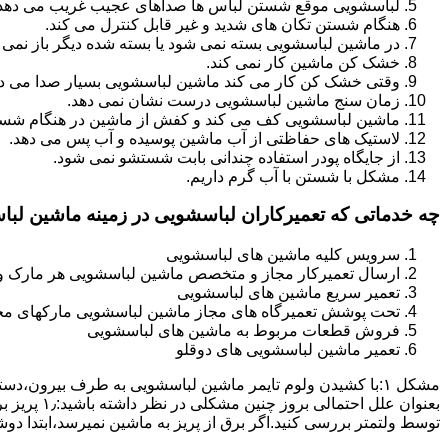
لباسشویی موقع شستن لباس ها صداهای عجیب غریب می دهد
هنگام شستن تکان های شدید و غیر قابل کنترل می کند.
در ماشین لباسشویی بسته نمی شود یا بسته شده دیگر باز نمی 
خشک کن ماشین کار نمی کند.
وقتی خشک کن کار می کند ماشین لباسشویی بسیار صدا می ده
زمان سنج ماشین لباسشویی درست نشان نمی دهد.
ماشین لباسشویی کف می کند و کفش از ماشین در هنگام شستن
لاستیک های حفاظتی از آب ماشین پوسیده و آب پس می دهد.
از جایگاه پودر استفاده چندانی بابت شستشو نمی شود.
مشکل با شستن با آب گرم داریم.
چه خدماتی که تعمیرکاران لباسشویی در زمینه ماشین لب
سرویس کلیه ماشین های لباسشویی
ارسال تعمیرکار مجاز و متخصص ماشین لباسشویی هر مارک و 
تعمیر سریع ماشین های لباسشویی
تحت پوشش تعمیرگاه های مجاز ماشین لباسشویی مارکهای م
فروش قطعات مربوط به ماشین های لباسشویی
تعمیر ماشین لباسشویی های دوقلو
مشکل ۱:ﺑﺎ ﮐﺸﯿﺪن وﻟﻮم ﺗﺎﯾﻤﺮ ماشین لباسشویی به طرف ﺑﯿﺮون
ﺗﻮﺳﻂ ولتمتر بررسی ﮐﻨﯿﺪ.اﮔﺮ ﺑﺮق از ﭘﺮﯾﺰ ﺑﻪ ﻣﺎﺷﯿﻦ نمیرسد،اﺑﺘﺪا دو