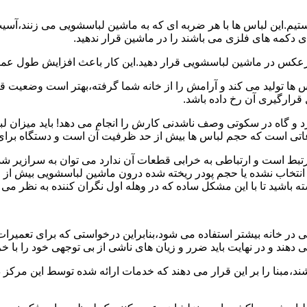
هستیم.این لباس ها با هر ضربه ای که به ماشین لباسشویی می زنند،آس
 دکمه های فلزی می باشند را در ماشین قرار ندهید.
برعکس در ماشین لباسشویی قرار دهید.این کار باعث افزایش طول عم
تولید می کند و آرامش را از خانه شما گرفته،بهتر است وضعیت قرارگ
قرارگیری آن رخ داده باشد.
 و گاه در سکوتی وصف ناشدنی کارش را انجام می دهد! باید میزان ل
اعاتی است که حجم لباس ها بیش از حد ظرفیت آن است و دستگاه برای
رتبط است و ارتباطی به خرابی قطعات آن ندارد می توان به سرازیر شد
انتخاب نشده یا حجم پودر ریخته شده درون ماشین لباسشویی بیش از ح
 باشید تا با این مشکل ساده که در وهله اول نگران کننده به نظر می
در خانه بیشتر استفاده می شود،بنابراین درخواستی که برای تعمیرات 
ند و در نهایت باید ضرر و زیان های ناشی از بی توجهی خود را با خری
ند،مبنا را بر این قرار می دهند که خدمات ارائه شده توسط این مرکز د