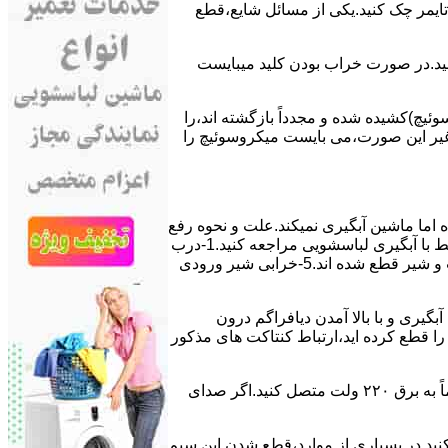
ﯽ ﺗﺎﯾﻤﺮ چک کنید.یکی از مسائل شایع،ﻗﻄﻊ
 ﮐﻨﯿﺪ.در ﺻﻮرت ﺧﺮاب ﺑﻮدن ﮐﻠﯿﺪ میبایست
ﯿﭻ)کشیده شده و مجدداً بازگشته اند،را
ر ﻏﯿﺮ اﯾﻦ ﺻﻮرت،می بایست ﻣﯿﮑﺮوﺳﻮﺋﯿﭻ را
اﻣﺎ ﻣﺎﺷﯿﻦ آﺑﮕﯿﺮی نمیکند.ﻋﻠﺖ و نحوه رﻓﻊ
مشکل:آبگیری کند ماشین لباسشویی و یا آبگیر نکردن آن می تواند دلایل متفاوتی داشته باشد.برای مطالعه بیشتر می توانید به مشکلات مرتبط با آبگیری لباسشویی مراجعه کنید.1-درب
ﻣﺎﺷﯿﻦ ﺑﺎز اﺳﺖ.2-ﻣﯿﮑﺮوﺳﻮﺋﯿﭻ ﺧﺮاب اﺳﺖ.3-ﻫﯿﺪرواﺳﺘﺎت ﺧﺮاب اﺳﺖ.4-سیمهای راﺑﻂ ﺑﯿﻦ ﮐﻠﯿﺪ ﺗﺎﯾﻤﺮ لباسشویی،ﻣﯿﮑﺮوﺳﻮﺋﯿﭻ،ﻫﯿﺪرواﺳﺘﺎت و ﺷﯿﺮ ﻗﻄﻊ ﺷﺪه اند.5-خرابی شیر ورودی
اﺳﺖ.نحوه رﻓﻊ:ﭘﺲ از اﺗﻤﺎم عمل آﺑﮕﯿﺮی و ﺑﺎ ﺑﺎﻻ آﻣﺪن دﯾﺎﻓﺮاﮔﻢ درون
لیکه ﺑﺮق ﻣﺎﺷﯿﻦ را ﻗﻄﻊ کرده اید،ارﺗﺒﺎط ﮐﻨﺘﺎﮐﺖ ﻫﺎی ﻣﺬﮐﻮر
۲٫ ﻣﻮﺗﻮر ﺗﺎﯾﻤﺮ لباسشویی ﺳﻮﺧﺘﻪ اﺳﺖ.نحوه رﻓﻊ:سیمهای ﺑﻮﺑﯿﻦ ﻣﻮﺗﻮر ﺗﺎﯾﻤﺮ ماشین لباسشویی را از ﺳﺎﯾﺮ قسمتهای ﻣﺪار ﺟﺪا کرده و مستقیماً ﺑﻪ برق ۲۲۰ وﻟﺖ ﻣﺘﺼﻞ کنید.اﮔﺮ ﺻﺪای
ﮐﻨﯿﺪ.در ﺑﺴﯿﺎری از موارد،ﻗﻄﻊ ﺷﺪن اﯾﻦ ﺳﯿﻢ