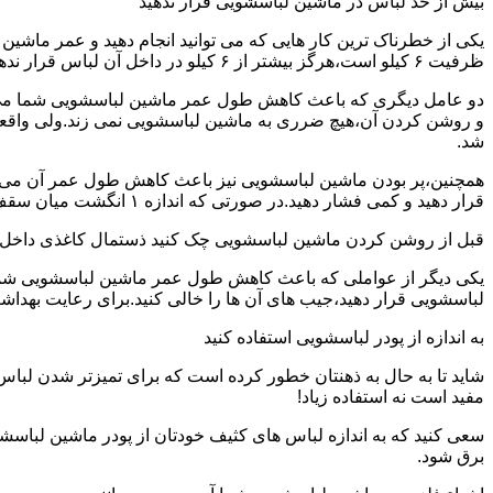
بیش از حد لباس در ماشین لباسشویی قرار ندهید
یکی از خطرناک ترین کار هایی که می توانید انجام دهید و عمر ماش
ظرفیت ۶ کیلو است،هرگز بیشتر از ۶ کیلو در داخل آن لباس قرار ندهید.این کار باعث می شود که عمر ماشین لباسشویی شما به شدت افزایش پیدا کند.
دو عامل دیگری که باعث کاهش طول عمر ماشین لباسشویی شما می شو
و روشن کردن آن،هیچ ضرری به ماشین لباسشویی نمی زند.ولی واق
شد.
همچنین،پر بودن ماشین لباسشویی نیز باعث کاهش طول عمر آن می شود
قرار دهید و کمی فشار دهید.در صورتی که اندازه ۱ انگشت میان سقف ماشین لباسشویی و لباس ها وجود داشت،دیگر نباید ماشین لباسشویی را پر کنید.
قبل از روشن کردن ماشین لباسشویی چک کنید ذستمال کاغذی داخل 
یکی دیگر از عواملی که باعث کاهش طول عمر ماشین لباسشویی شما می 
لباسشویی قرار دهید،جیب های آن ها را خالی کنید.برای رعایت بهداش
به اندازه از پودر لباسشویی استفاده کنید
شاید تا به حال به ذهنتان خطور کرده است که برای تمیزتر شدن لباس
مفید است نه استفاده زیاد!
سعی کنید که به اندازه لباس های کثیف خودتان از پودر ماشین لباسش
برق شود.