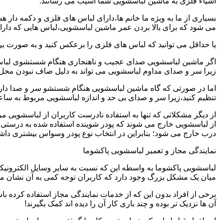
اشیاء فلزی به ماشین لباسشویی شما آسیب می رسانند.
بسیاری از ما به ویژه ما خانم ها،دارای لباس های فلزی و دکمه دار 
می شود که برای بالا بردن عمر ماشین لباسشویی،لباس هایی که دارای
یا حداقل می توانید که لباس های فلزی را برعکس کنید و به صورت 
اگر ماشین لباسشویی صدای عجیب و ناهنجاری هنگام شستشوی لباس ها 
زیرا سر و صدای مداوم لباسشویی می تواند به دلیل صاف نبودن محل 
اما در صورتی که گاه ماشین لباسشویی هنگام شستشو سر و صدا دارد
تنظیم کنید،زیرا سر و صدای بی حد و اندازه لباسشویی مربوط به س
از دیگر مشکلاتی که تنها به استفاده نادرست کاربران از لباسشویی م
از لباسشویی خارج می شوند که پودر شوینده استفاده شده به درستی 
درب خارج می شود؛ بنابراین در انتخاب نوع پودر وسواس بیشتری داشته
نمایندگی مجاز و تعمیر لباسشویی پاکشوما
لباسشویی پاکشوما به واسطه این که نسبت به سایر وسایل الکترونیکی 
میان یک مشکل بزرگ وجود دارد که کاربران توجه کمی به آن نشان می ده
برخی از افراد بدون این که از خدمات نمایندگی مجاز استفاده کرده باش
آن ها نزدیک تر بوده و چند باری کار آن را دیده اند کمک بگیرند!