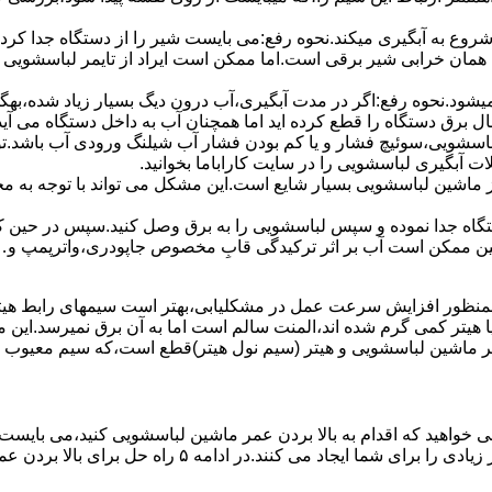
 ﺷﺮوع ﺑﻪ آﺑﮕﯿﺮی میکند.نحوه رﻓﻊ:می بایست ﺷﯿﺮ را از دستگاه جدا کر
 همان خرابی شیر برقی است.اما ممکن است ایراد از تایمر لباسشویی 
ﻊ نمیشود.نحوه رﻓﻊ:اﮔﺮ در ﻣﺪت آﺑﮕﯿﺮی،آب درون دﯾﮓ ﺑﺴﯿﺎر زﯾﺎد ﺷﺪه،بهگ
ق دستگاه را قطع کرده اید اما همچنان آب به داخل دستگاه می آید،
باسشویی،سوئیچ فشار و یا کم بودن فشار آب شیلنگ ورودی آب باشد.
 آبگیری لباسشویی را در سایت کاراباما بخوانید.
 از ماشین لباسشویی بسیار شایع است.این مشکل می تواند با توجه به 
تگاه ﺟﺪا ﻧﻤﻮده و ﺳﭙﺲ لباسشویی را ﺑﻪ ﺑﺮق وصل ﮐﻨﯿﺪ.سپس در حین ک
 ﻣﻤﮑﻦ اﺳﺖ آب بر اثر ﺗﺮﮐﯿﺪﮔﯽ قابِ ﻣﺨﺼﻮص ﺟﺎﭘﻮدری،واترپمپ و…جم
اﻟﻤﻨﺖ یا هیتر کمی ﮔﺮم ﺷﺪه اند،اﻟﻤﻨﺖ ﺳﺎﻟﻢ است اما ﺑﻪ آن ﺑﺮق نمیرسد.ا
ﻤﺮ ماشین لباسشویی و ﻫﯿﺘﺮ (سیم ﻧﻮل ﻫﯿﺘﺮ)ﻗﻄﻊ اﺳﺖ،ﮐﻪ ﺳﯿﻢ ﻣﻌﯿﻮب را 
 خواهید که اقدام به بالا بردن عمر ماشین لباسشویی کنید،می بایست ا
امه ۵ راه حل برای بالا بردن عمر ماشین لباسشویی را ذکر می کنیم.