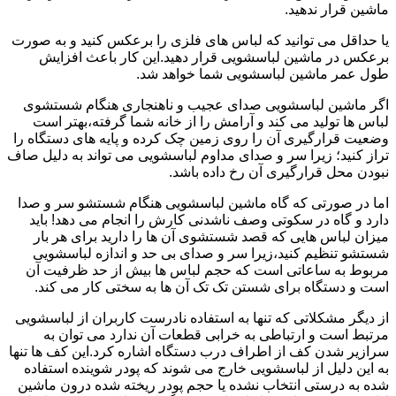
ماشین قرار ندهید.
یا حداقل می توانید که لباس های فلزی را برعکس کنید و به صورت
برعکس در ماشین لباسشویی قرار دهید.این کار باعث افزایش
طول عمر ماشین لباسشویی شما خواهد شد.
اگر ماشین لباسشویی صدای عجیب و ناهنجاری هنگام شستشوی
لباس ها تولید می کند و آرامش را از خانه شما گرفته،بهتر است
وضعیت قرارگیری آن را روی زمین چک کرده و پایه های دستگاه را
تراز کنید؛ زیرا سر و صدای مداوم لباسشویی می تواند به دلیل صاف
نبودن محل قرارگیری آن رخ داده باشد.
اما در صورتی که گاه ماشین لباسشویی هنگام شستشو سر و صدا
دارد و گاه در سکوتی وصف ناشدنی کارش را انجام می دهد! باید
میزان لباس هایی که قصد شستشوی آن ها را دارید برای هر بار
شستشو تنظیم کنید،زیرا سر و صدای بی حد و اندازه لباسشویی
مربوط به ساعاتی است که حجم لباس ها بیش از حد ظرفیت آن
است و دستگاه برای شستن تک تک آن ها به سختی کار می کند.
از دیگر مشکلاتی که تنها به استفاده نادرست کاربران از لباسشویی
مرتبط است و ارتباطی به خرابی قطعات آن ندارد می توان به
سرازیر شدن کف از اطراف درب دستگاه اشاره کرد.این کف ها تنها
به این دلیل از لباسشویی خارج می شوند که پودر شوینده استفاده
شده به درستی انتخاب نشده یا حجم پودر ریخته شده درون ماشین