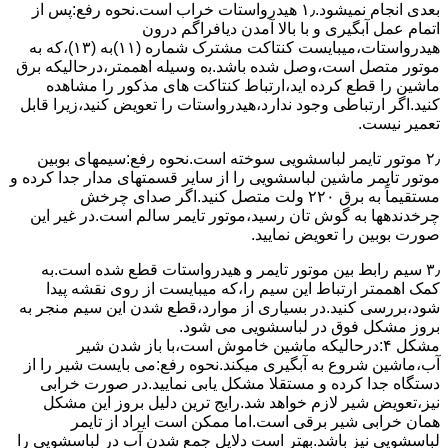
ﺑﻌﺪی اﻧﺠﺎم نمیشود.۱٫ ﻫﯿﺪرواﺳﺘﺎت ﺧﺮاب اﺳﺖ.نحوه رﻓﻊ:ﭘﺲ از
اﺗﻤﺎم عمل آﺑﮕﯿﺮی و ﺑﺎ ﺑﺎﻻ آﻣﺪن دﯾﺎﻓﺮاﮔﻢ درون
ﻫﯿﺪرواﺳﺘﺎت،میبایست ﮐﻨﺘﺎﮐﺖ ﻣﺸﺘﺮک شماره (۱۱)به (۱۳)،ﮐﻪ ﺑﻪ
ﻣﻮﺗﻮر ﻣﺘﺼﻞ اﺳﺖ،وﺻﻞ ﺷﺪه ﺑﺎﺷﺪ.ﺑه وسیله اهممتر،درحالیکه ﺑﺮق
ﻣﺎﺷﯿﻦ را ﻗﻄﻊ کرده اید،ارﺗﺒﺎط ﮐﻨﺘﺎﮐﺖ ﻫﺎی ﻣﺬﮐﻮر را ﻣﺸﺎﻫﺪه
کنید.اﮔﺮ ارﺗﺒﺎطی وجود ندارد،ﻫﯿﺪرواﺳﺘﺎت را ﺗﻌﻮﯾﺾ ﮐﻨﯿﺪ،زﯾﺮا قابل
ﺗﻌﻤﯿﺮ نیست.
۲٫ ﻣﻮﺗﻮر ﺗﺎﯾﻤﺮ لباسشویی ﺳﻮﺧﺘﻪ اﺳﺖ.نحوه رﻓﻊ:سیمهای ﺑﻮﺑﯿﻦ
ﻣﻮﺗﻮر ﺗﺎﯾﻤﺮ ماشین لباسشویی را از ﺳﺎﯾﺮ قسمتهای ﻣﺪار ﺟﺪا کرده و
مستقیماً ﺑﻪ برق ۲۲۰ وﻟﺖ ﻣﺘﺼﻞ کنید.اﮔﺮ ﺻﺪای ﭼﺮﺧﺶ
چرخدندهها به گوش تان رﺳﯿﺪ،ﻣﻮﺗﻮر ﺗﺎﯾﻤﺮ ﺳﺎﻟﻢ اﺳﺖ.در ﻏﯿﺮ اﯾﻦ
ﺻﻮرت ﺑﻮﺑﯿﻦ را ﺗﻌﻮﯾﺾ ﻧﻤﺎﯾﯿﺪ.
۳٫ ﺳﯿﻢ راﺑﻂ ﺑﯿﻦ ﻣﻮﺗﻮر ﺗﺎﯾﻤﺮ و ﻫﯿﺪرواﺳﺘﺎت ﻗﻄﻊ ﺷﺪه اﺳﺖ.به
کمک اهممتر ارﺗﺒﺎط اﯾﻦ ﺳﯿﻢ را،ﮐﻪ میبایست از روی ﻧﻘﺸﻪ ﭘﯿﺪا
ﺷﻮد،بررسی ﮐﻨﯿﺪ.در ﺑﺴﯿﺎری از موارد،ﻗﻄﻊ ﺷﺪن اﯾﻦ ﺳﯿﻢ ﻣﻨﺠﺮ ﺑﻪ
ﺑﺮوز مشکل ﻓﻮق در لباسشویی می شود.
مشکل ۴:درحالیکه ﻣﺎﺷﯿﻦ ﺧﺎﻣﻮش اﺳﺖ،ﺑﺎ ﺑﺎز ﺷﺪن ﺷﯿﺮ
آب،ﻣﺎﺷﯿﻦ ﺷﺮوع ﺑﻪ آﺑﮕﯿﺮی میکند.نحوه رﻓﻊ:می بایست ﺷﯿﺮ را از
دستگاه جدا کرده و مستقلا مشکل یابی نمایید.در صورت خرابی
نیز،تعویض شیر لازم خواهد شد.رایج ترین دلیل بروز این مشکل
همان خرابی شیر برقی است.اما ممکن است ایراد از تایمر
لباسشویی نیز باشد.بهتر است دلایل جمع شدن آب در لباسشویی را