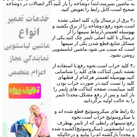
ﺑﻪ ﻣﺎﺷﯿﻦ نمیرسد،اﺑﺘﺪا دوشاخه را باز کنید.اﮔﺮ اﺗﺼﺎﻻت در دوشاخه
ﺻﺤﯿﺢ اﺳﺖ،ﮐﺎﺑﻞ راﺑﻂ را ﺗﻌﻮﯾﺾ کنید.
۳٫ ﺑﺮق از ﺗﺮﻣﯿﻨﺎل وارد ﮐﻠﯿﺪ اﺻﻠﯽ ﻧﺸﺪه
است.نحوه رﻓﻊ:دوشاخه را از ﺑﺮق بکشید و
بهوسیله اهممتر،ارﺗﺒﺎط سیمها را از
ﺗﺮﻣﯿﻨﺎل ﺗﺎ ﮐﻠﯿﺪ اﺻﻠﯽ ﺗﺎﯾﻤﺮ چک کنید.یکی از
مسائل شایع،ﻗﻄﻊ شدن ﯾﮑﯽ از سیمها
است که سبب می شود،ﻣﺎﺷﯿﻦ لباسشویی
روﺷﻦ نشود.
۴٫ ﮐﻠﯿﺪ ﺧﺮاب اﺳﺖ.نحوه رفع:ﺑﺎ اﺳﺘﻔﺎده از
ﻧﻘﺸﻪ ﺗﺎﯾﻤﺮ،ﮐﻨﺘﺎﮐﺖ ﻫﺎی ﮐﻠﯿﺪ را ﺷﻨﺎﺳﺎﯾﯽ
کنید.بهوسیله اهممتر هرکدام از قطبهای
ﮐﻠﯿﺪ را ﺗﺴﺖ ﮐﻨﯿﺪ.در ﺻﻮرت ﺧﺮاب ﺑﻮدن
ﮐﻠﯿﺪ میبایست ﺻﻔﺤﻪ ﮐﻨﺘﺎﮐﺖ ﻫﺎی ﺗﺎﯾﻤﺮ را
باز کنید و ﭘﺲ از رﻓﻊ مشکل،مجدداً ﺗﺎﯾﻤﺮ
را به حالت اوﻟﯿﻪ برگردانید.
۵٫ رابط های ﻣﯿﮑﺮوﺳﻮﺋﯿﭻ ﻗﻄﻊ شده اند و
ﯾﺎ ﻣﯿﮑﺮوﺳﻮﺋﯿﭻ ﺧﺮاب اﺳﺖ.نحوه
رفع:سیمهای راﺑﻄﯽ ﮐﻪ از ﺗﺎﯾﻤﺮ بهطرف
درب لباسشویی (ﻣﯿﮑﺮوﺳﻮﺋﯿﭻ)کشیده شده
و مجدداً بازگشته اند،را ﺑﯿﺎﺑﯿﺪ و درحالیکه