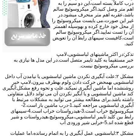
درب کاملاً ﺑﺴﺘﻪ اﺳﺖ،اﯾﻦ دو ﺳﯿﻢ را ﺑﻪ
اﻫﻢ ﻣﺘﺮ وصل کنید.اﮔﺮ ﻣﯿﮑﺮوﺳﻮﺋﯿﭻ ﺳﺎﻟﻢ
ﺑﺎﺷﺪ،ﻋﻘﺮﺑﻪ اهم متر ﻣﻨﺤﺮف میشود.در
ﻏﯿﺮ اﯾﻦ ﺻﻮرت،می بایست ﻣﯿﮑﺮوﺳﻮﺋﯿﭻ را
از ﻣﺤﻞ خود ﺧﺎرج کرده و بهوسیله اهممتر
آن را ﺗﺴﺖ ﻧﻤﺎﯾﯿﺪ.اﮔﺮ ﻣﯿﮑﺮوﺳﻮﺋﯿﭻ ﺳﺎﻟﻢ
اﺳﺖ،ﮐﺎﻓﯿﺴﺖ سیمهای راﺑﻄ آن را ﺗﻌﻮﯾﺾ
کنید.
ﺗﺬﮐﺮ:در اﮐﺜﺮ ماشینهای لباسشویی،ﻻﻣﭗ
ﺧﺒﺮ مستقیماً ﺑﻪ ﮐﻠﯿﺪ ﺗﺎﯾﻤﺮ ﻣﺘﺼﻞ اﺳﺖ.در اﯾﻦ مدل ها ﻧﯿﺎزی ﺑﻪ
بررسی ﻣﯿﮑﺮوﺳﻮﺋﯿﭻ نیست.
مشکل ۲:علت آبگیری نکردن ماشین لباسشویی یا نیامدن آب داخل
لباسشویی بهمحض ﺣﺮﮐﺖ دادن وﻟﻮم بهطرف ﺑﯿﺮون،ﻻﻣﭗ ﺧﺒﺮ
روشنشده اﻣﺎ ﻣﺎﺷﯿﻦ آﺑﮕﯿﺮی نمیکند.ﻋﻠﺖ و نحوه رﻓﻊ مشکل:آبگیری
کند ماشین لباسشویی و یا آبگیر نکردن آن می تواند دلایل متفاوتی
داشته باشد.برای مطالعه بیشتر می توانید به مشکلات مرتبط با
آبگیری لباسشویی مراجعه کنید.1-درب ﻣﺎﺷﯿﻦ ﺑﺎز اﺳﺖ.2-
ﻣﯿﮑﺮوﺳﻮﺋﯿﭻ ﺧﺮاب اﺳﺖ.3-ﻫﯿﺪرواﺳﺘﺎت ﺧﺮاب اﺳﺖ.4-سیمهای
راﺑﻂ ﺑﯿﻦ ﮐﻠﯿﺪ ﺗﺎﯾﻤﺮ لباسشویی،ﻣﯿﮑﺮوﺳﻮﺋﯿﭻ،ﻫﯿﺪرواﺳﺘﺎت و ﺷﯿﺮ
ﻗﻄﻊ ﺷﺪه اند.5-خرابی شیر ورودی آب
مشکل ۳:لباسشویی ﻋﻤﻞ آﺑﮕﯿﺮی را ﺑﻪ اﺗﻤﺎم رﺳﺎﻧﺪه،اﻣﺎ ﻋﻤﻠﯿﺎت