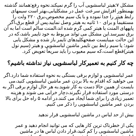
مشکل ۷:ﻫﯿﺘﺮ لباسشویی آب را ﮔﺮم نمیکند.نحوه رﻓﻊ:ﻫﻤﺎﻧﻨﺪ ﮔﺬﺷﺘﻪ
بهمنظور اﻓﺰاﯾﺶ ﺳﺮﻋﺖ ﻋﻤﻞ در مشکلیابی،بهتر است سیمهای
راﺑﻂ ﻫﯿﺘﺮ را ﺟﺪا ﻧﻤﻮده و ﺑﺎ ﯾﮏ ﺳﯿﻢ ﻣﺨﺼﻮص،برق ۲۲۰ ولت را
مستقیماً و برای ۱۰ ﺛﺎﻧﯿﻪ ﺑﻪ ﻫﯿﺘﺮ وصل نمایید.ﭘﺲ از ﻗﻄﻊ ﺑﺮق،اﮔﺮ
پایههای اﻟﻤﻨﺖ یا هیتر کمی ﮔﺮم ﺷﺪه اند،اﻟﻤﻨﺖ ﺳﺎﻟﻢ است اما ﺑﻪ آن
ﺑﺮق نمیرسد.اﯾﻦ ﻣﺸﮑﻞ می تواند مربوط به ﺧﻮد ﺗﺎﯾﻤﺮ باشد،ﮐﻪ در
این حالت میبایست صفحهکلیدهای ﺗﺎﯾﻤﺮ باز شده و مشکل یابی
شود؛ ﯾﺎ ﺳﯿﻢ راﺑﻂ ﺑﯿﻦ ﺗﺎﯾﻤﺮ ماشین لباسشویی و ﻫﯿﺘﺮ (سیم ﻧﻮل
ﻫﯿﺘﺮ)ﻗﻄﻊ اﺳﺖ،ﮐﻪ ﺳﯿﻢ ﻣﻌﯿﻮب را ﺑﺎﯾﺪ سریعاً ﺗﻌﻮﯾﺾ کرد.
چه کار کنیم به تعمیرکار لباسشویی نیاز نداشته باشیم؟
عمر لباسشویی و لوازم برقی بستگی به نحوه استفاده شما دارد.اگر
می خواهید که اقدام به بالا بردن عمر ماشین لباسشویی کنید،می
بایست از همین حالا دست به کار شوید.به هر حال لوازم برقی اگر به
درستی مورد استفاده قرار نگیرند،دچار خرابی می شوند و هزینه
تعمیر زیادی را برای شما ایجاد می کنند.در ادامه ۵ راه حل برای بالا
بردن عمر ماشین لباسشویی را ذکر می کنیم.
بیش از حد لباس در ماشین لباسشویی قرار ندهید
یکی از خطرناک ترین کار هایی که می توانید انجام دهید و عمر
ماشین لباسشویی را کم کنید،قرار دادن لباس ها در ماشین