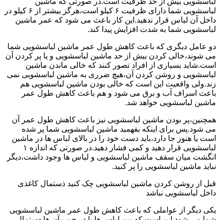
لباسشویی بیش از حد ظرفیت است.در صورتی که ماشین
لباسشویی شما دارای ظرفیت ۶ کیلو است،هرگز بیشتر از ۶ کیلو در
داخل آن لباس قرار ندهید.این کار باعث می شود که عمر ماشین
لباسشویی شما به شدت افزایش پیدا کند.
دو عامل دیگری که باعث کاهش طول عمر ماشین لباسشویی شما
می شوند،خالی کردن بیش از حد ماشین لباسشویی و یا پر کردن آن
است.شاید بسیاری از افراد تصور کنند که خالی ماندن ماشین
لباسشویی و روشن کردن آن،هیچ ضرری به ماشین لباسشویی نمی
زند.ولی واقعیت این است که خالی بودن ماشین لباسشویی هم
باعث اسراف آب و برق می شود و هم باعث کاهش طول عمر
ماشین لباسشویی خواهد شد.
همچنین،پر بودن ماشین لباسشویی نیز باعث کاهش طول عمر آن
می شود.پس برای اینکه بفهمید ماشین لباسشویی شما پر شده
است یا هنوز جا دارد،باید دست خود را در بالای لباس ها در ماشین
لباسشویی قرار دهید و کمی فشار دهید.در صورتی که اندازه ۱
انگشت میان سقف ماشین لباسشویی و لباس ها وجود داشت،دیگر
نباید ماشین لباسشویی را پر کنید.
قبل از روشن کردن ماشین لباسشویی چک کنید ذستمال کاغذی
داخل لباسشویی نباشد
یکی دیگر از عواملی که باعث کاهش طول عمر ماشین لباسشویی
شما می شود این است که بین لباس ها یا در جیب آن ها دستمال