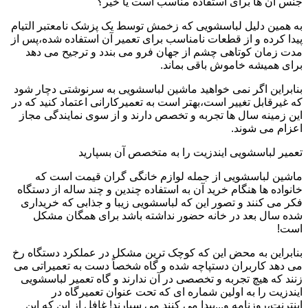
جنس آن ها برای استفاده مناسب است یا خیر؟
به همین دلیل لباسشویی که زخمش توسط یک پزشک نامعتبر التیام
پیدا کرده و از قطعات نامناسب برای تعمیر آن استفاده شده،پس از
مدت زمان کوتاهی چشم از جهان فرو می بندد و ترجیح می دهد
برای همیشه خاموش باقی بماند.
بنابراین اگر نمی خواهید ماشین لباسشویی به سرنوشتی دچار شود
که غیرقابل تغییر است،بهتر است به تعمیرکارانی اعتماد کنید که در
این زمینه سال ها تجربه و تخصص دارند و از سوی نمایندگی مجاز
اعزام می شوند.
تعمیر لباسشویی ایندزیت را به متخصص آن بسپارید
ماشین لباسشویی از جمله لوازم خانگی گران قیمت است که
خانواده ها هنگام خرید آن به استفاده چندین و چند ساله از دستگاه
فکر می کنند و تصور این که لباسشویی زیبا و جذابی که خریداری
شده سال بعد در خانه حضور نداشته باشد برای همگان مشکل
است!
بنابراین به محض این که کوچک ترین مشکل در عملکرد دستگاه رخ
می دهد کاربران دستپاچه شده و گاه شخصاً دست به تعمیراتی می
زنند که هیچ تجربه و تخصصی در آن ندارند و گاه تعمیر لباسشویی
ایندزیت را به اولین شماره ای که تحت عنوان تعمیرگاه در
اینترنت،روزنامه و...پیدا می کنند می سپارند! غافل از این که این