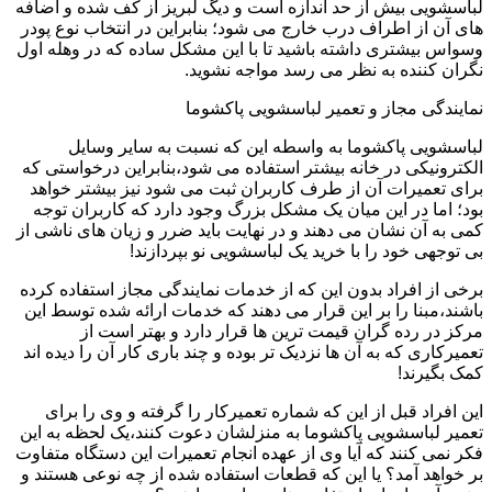
لباسشویی بیش از حد اندازه است و دیگ لبریز از کف شده و اضافه
های آن از اطراف درب خارج می شود؛ بنابراین در انتخاب نوع پودر
وسواس بیشتری داشته باشید تا با این مشکل ساده که در وهله اول
نگران کننده به نظر می رسد مواجه نشوید.
نمایندگی مجاز و تعمیر لباسشویی پاکشوما
لباسشویی پاکشوما به واسطه این که نسبت به سایر وسایل
الکترونیکی در خانه بیشتر استفاده می شود،بنابراین درخواستی که
برای تعمیرات آن از طرف کاربران ثبت می شود نیز بیشتر خواهد
بود؛ اما در این میان یک مشکل بزرگ وجود دارد که کاربران توجه
کمی به آن نشان می دهند و در نهایت باید ضرر و زیان های ناشی از
بی توجهی خود را با خرید یک لباسشویی نو بپردازند!
برخی از افراد بدون این که از خدمات نمایندگی مجاز استفاده کرده
باشند،مبنا را بر این قرار می دهند که خدمات ارائه شده توسط این
مرکز در رده گران قیمت ترین ها قرار دارد و بهتر است از
تعمیرکاری که به آن ها نزدیک تر بوده و چند باری کار آن را دیده اند
کمک بگیرند!
این افراد قبل از این که شماره تعمیرکار را گرفته و وی را برای
تعمیر لباسشویی پاکشوما به منزلشان دعوت کنند،یک لحظه به این
فکر نمی کنند که آیا وی از عهده انجام تعمیرات این دستگاه متفاوت
بر خواهد آمد؟ یا این که قطعات استفاده شده از چه نوعی هستند و