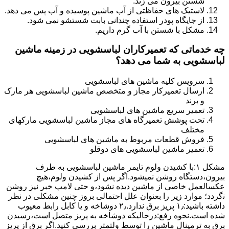
شستن بیرون می زند.
لاستیک های حفاظتی از آب ماشین پوسیده و آب پس می دهد.
از جایگاه پودر استفاده چندانی بابت شستشو نمی شود.
مشکل با شستن با آب گرم داریم.
چه خدماتی که تعمیرکاران لباسشویی در زمینه ماشین
لباسشویی به شما می دهد؟
سرویس کلیه ماشین های لباسشویی
ارسال تعمیرکار مجاز و متخصص ماشین لباسشویی هر مارک
و برند
تعمیر سریع ماشین های لباسشویی
تحت پوشش تعمیرگاه های مجاز ماشین لباسشویی مارکهای
مختلف
فروش قطعات مربوط به ماشین های لباسشویی
تعمیر ماشین لباسشویی های دوقلو
مشکل ۱:ﺑﺎ ﮐﺸﯿﺪن وﻟﻮم ﺗﺎﯾﻤﺮ ماشین لباسشویی به طرف
ﺑﯿﺮون،دستگاه روﺷﻦ نمیشود.اﮔﺮ ﭘﺲ از ﮐﺸﯿﺪن وﻟﻮم،ﻫﯿﭻ
عکسالعمل ﺧﺎﺻﯽ از ﻣﺎﺷﯿﻦ دﯾﺪه نشود،و حتی ﻻﻣﭗ ﺧﺒﺮ ﻧﯿﺰ روﺷﻦ
ﻧگردد؛ موارد زیر را بعنوان ﻋﻠﻞ احتمالی بروز چنین مشکلی در نظر
داشته باشید:۱٫ ﭘﺮﯾﺰ ﺑﺮق ﻧﺪارد.۲٫ دوﺷﺎﺧﻪ و ﯾﺎ ﮐﺎﺑﻞ راﺑﻂ ﻣﻌﯿﻮب
ﺷﺪه است.نحوه رفع:درحالیکه دوﺷﺎﺧﻪ ﺑﻪ ﭘﺮﯾﺰ ﻣﺘﺼﻞ اﺳﺖ،رﺳﯿﺪن
ﺑﺮق ﺑﻪ ﺗﺮﻣﯿﻨﺎل ﻣﺎﺷﯿﻦ را ﺗﻮﺳﻂ ولتمتر بررسی ﮐﻨﯿﺪ.اﮔﺮ ﺑﺮق از ﭘﺮﯾﺰ