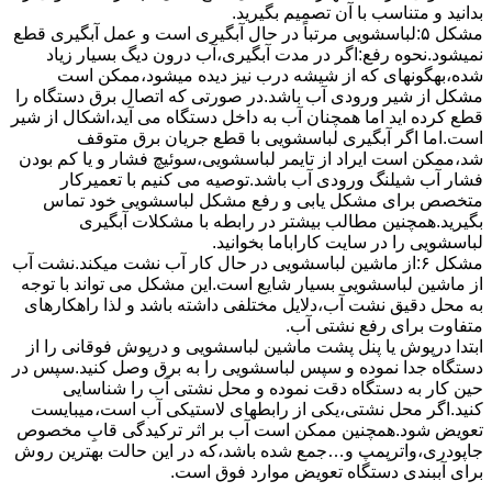
بدانید و متناسب با آن تصمیم بگیرید.
مشکل ۵:لباسشویی مرتباً در ﺣﺎل آﺑﮕﯿﺮی اﺳﺖ و ﻋﻤﻞ آﺑﮕﯿﺮی ﻗﻄﻊ
نمیشود.نحوه رﻓﻊ:اﮔﺮ در ﻣﺪت آﺑﮕﯿﺮی،آب درون دﯾﮓ ﺑﺴﯿﺎر زﯾﺎد
ﺷﺪه،بهگونهای ﮐﻪ از ﺷﯿﺸﻪ درب ﻧﯿﺰ دﯾﺪه میشود،ممکن است
مشکل از شیر ورودی آب باشد.در صورتی که اتصال برق دستگاه را
قطع کرده اید اما همچنان آب به داخل دستگاه می آید،اشکال از شیر
است.اما اگر آبگیری لباسشویی با قطع جریان برق متوقف
شد،ممکن است ایراد از تایمر لباسشویی،سوئیچ فشار و یا کم بودن
فشار آب شیلنگ ورودی آب باشد.توصیه می کنیم با تعمیرکار
متخصص برای مشکل یابی و رفع مشکل لباسشویی خود تماس
بگیرید.همچنین مطالب بیشتر در رابطه با مشکلات آبگیری
لباسشویی را در سایت کاراباما بخوانید.
مشکل ۶:از ﻣﺎﺷﯿﻦ لباسشویی در ﺣﺎل ﮐﺎر آب ﻧﺸﺖ میکند.نشت آب
از ماشین لباسشویی بسیار شایع است.این مشکل می تواند با توجه
به محل دقیق نشت آب،دلایل مختلفی داشته باشد و لذا راهکارهای
متفاوت برای رفع نشتی آب.
ابتدا درپوش یا پنل ﭘﺸﺖ ﻣﺎﺷﯿﻦ لباسشویی و درپوش ﻓﻮﻗﺎﻧﯽ را از
دستگاه ﺟﺪا ﻧﻤﻮده و ﺳﭙﺲ لباسشویی را ﺑﻪ ﺑﺮق وصل ﮐﻨﯿﺪ.سپس در
حین کار به دستگاه دقت نموده و ﻣﺤﻞ نشتی آب را ﺷﻨﺎﺳﺎﯾﯽ
کنید.اﮔﺮ ﻣﺤﻞ نشتی،ﯾﮑﯽ از رابطهای ﻻﺳﺘﯿﮑﯽ آب اﺳﺖ،میبایست
ﺗﻌﻮﯾﺾ شود.همچنین ﻣﻤﮑﻦ اﺳﺖ آب بر اثر ﺗﺮﮐﯿﺪﮔﯽ قابِ ﻣﺨﺼﻮص
ﺟﺎﭘﻮدری،واترپمپ و…جمع شده ﺑﺎﺷﺪ،ﮐﻪ در این حالت بهترین روش
برای آببندی دستگاه ﺗﻌﻮﯾﺾ ﻣﻮارد ﻓﻮق اﺳﺖ.