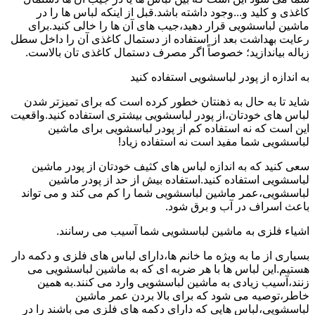
کاغذی و کلید و...وجود داشته باشد.قبل از اینکه لباس ها را در
ماشین لباسشویی قرار دهید،جیب های آن ها را خالی کنید.برای
رعایت بهداشت بعد از استفاده از دستمال کاغذی آن را داخل سطل
زباله بیاندازید؛ خصوصاً اگر مصرف دستمال کاغذی تان بالاست.
به اندازه از پودر لباسشویی استفاده کنید
شاید تا به حال به ذهنتان خطور کرده است که برای تمیزتر شدن
لباس های خودتان،از پودر لباسشویی بیشتری استفاده کنید.واقعیت
این است که نه استفاده کم از پودر لباسشویی برای ماشین
لباسشویی شما مفید است نه استفاده زیاد!
سعی کنید که به اندازه لباس های کثیف خودتان از پودر ماشین
لباسشویی استفاده کنید.استفاده بیش از حد از پودر ماشین
لباسشویی،عمر ماشین لباسشویی شما را کم می کند و می تواند
باعث اسراف در آب و برق شود.
اشیاء فلزی به ماشین لباسشویی شما آسیب می رسانند.
بسیاری از ما به ویژه ما خانم ها،دارای لباس های فلزی و دکمه دار
هستیم.این لباس ها با هر ضربه ای که به ماشین لباسشویی می
زنند،آسیب زیادی به ماشین لباسشویی وارد می کنند.به همین
خاطر،توصیه می شود که برای بالا بردن عمر ماشین
لباسشویی،لباس هایی که دارای دکمه های فلزی می باشند را در