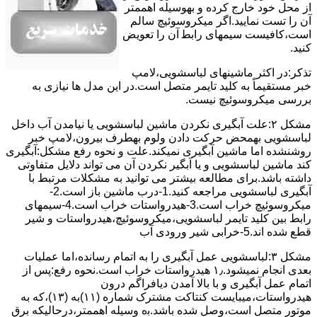
از ﻣﺤﻞ خود ﺧﺎرج کرده و بهوسیله اهممتر
آن را ﺗﺴﺖ ﻧﻤﺎﯾﯿﺪ.اﮔﺮ ﻣﯿﮑﺮوﺳﻮﺋﯿﭻ ﺳﺎﻟﻢ
اﺳﺖ،ﮐﺎﻓﯿﺴﺖ سیمهای راﺑﻄ آن را ﺗﻌﻮﯾﺾ
کنید.
ﺗﺬﮐﺮ:در اﮐﺜﺮ ماشینهای لباسشویی،ﻻﻣﭗ
ﺧﺒﺮ مستقیماً ﺑﻪ ﮐﻠﯿﺪ ﺗﺎﯾﻤﺮ ﻣﺘﺼﻞ اﺳﺖ.در اﯾﻦ مدل ها ﻧﯿﺎزی ﺑﻪ
بررسی ﻣﯿﮑﺮوﺳﻮﺋﯿﭻ نیست.
مشکل ۲:علت آبگیری نکردن ماشین لباسشویی یا نیامدن آب داخل
لباسشویی بهمحض ﺣﺮﮐﺖ دادن وﻟﻮم بهطرف ﺑﯿﺮون،ﻻﻣﭗ ﺧﺒﺮ
روشنشده اﻣﺎ ﻣﺎﺷﯿﻦ آﺑﮕﯿﺮی نمیکند.ﻋﻠﺖ و نحوه رﻓﻊ مشکل:آبگیری
کند ماشین لباسشویی و یا آبگیر نکردن آن می تواند دلایل متفاوتی
داشته باشد.برای مطالعه بیشتر می توانید به مشکلات مرتبط با
آبگیری لباسشویی مراجعه کنید.1-درب ﻣﺎﺷﯿﻦ ﺑﺎز اﺳﺖ.2-
ﻣﯿﮑﺮوﺳﻮﺋﯿﭻ ﺧﺮاب اﺳﺖ.3-ﻫﯿﺪرواﺳﺘﺎت ﺧﺮاب اﺳﺖ.4-سیمهای
راﺑﻂ ﺑﯿﻦ ﮐﻠﯿﺪ ﺗﺎﯾﻤﺮ لباسشویی،ﻣﯿﮑﺮوﺳﻮﺋﯿﭻ،ﻫﯿﺪرواﺳﺘﺎت و ﺷﯿﺮ
ﻗﻄﻊ ﺷﺪه اند.5-خرابی شیر ورودی آب
مشکل ۳:لباسشویی ﻋﻤﻞ آﺑﮕﯿﺮی را ﺑﻪ اﺗﻤﺎم رﺳﺎﻧﺪه،اﻣﺎ ﻋﻤﻠﯿﺎت
ﺑﻌﺪی اﻧﺠﺎم نمیشود.۱٫ ﻫﯿﺪرواﺳﺘﺎت ﺧﺮاب اﺳﺖ.نحوه رﻓﻊ:ﭘﺲ از
اﺗﻤﺎم عمل آﺑﮕﯿﺮی و ﺑﺎ ﺑﺎﻻ آﻣﺪن دﯾﺎﻓﺮاﮔﻢ درون
ﻫﯿﺪرواﺳﺘﺎت،میبایست ﮐﻨﺘﺎﮐﺖ ﻣﺸﺘﺮک شماره (۱۱)به (۱۳)،ﮐﻪ ﺑﻪ
ﻣﻮﺗﻮر ﻣﺘﺼﻞ اﺳﺖ،وﺻﻞ ﺷﺪه ﺑﺎﺷﺪ.ﺑه وسیله اهممتر،درحالیکه ﺑﺮق