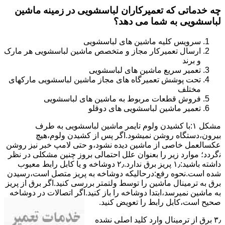
چه خدماتی که تعمیرکاران لباسشویی در زمینه ماشین
لباسشویی به شما می دهد؟
سرویس کلیه ماشین های لباسشویی
ارسال تعمیرکار مجاز و متخصص ماشین لباسشویی هر مارک
و برند
تعمیر سریع ماشین های لباسشویی
تحت پوشش تعمیرگاه های مجاز ماشین لباسشویی مارکهای
مختلف
فروش قطعات مربوط به ماشین های لباسشویی
تعمیر ماشین لباسشویی های دوقلو
مشکل ۱:ﺑﺎ ﮐﺸﯿﺪن وﻟﻮم ﺗﺎﯾﻤﺮ ماشین لباسشویی به طرف
ﺑﯿﺮون،دستگاه روﺷﻦ نمیشود.اﮔﺮ ﭘﺲ از ﮐﺸﯿﺪن وﻟﻮم،ﻫﯿﭻ
عکسالعمل ﺧﺎﺻﯽ از ﻣﺎﺷﯿﻦ دﯾﺪه نشود،و حتی ﻻﻣﭗ ﺧﺒﺮ ﻧﯿﺰ روﺷﻦ
ﻧگردد؛ موارد زیر را بعنوان ﻋﻠﻞ احتمالی بروز چنین مشکلی در نظر
داشته باشید:۱٫ ﭘﺮﯾﺰ ﺑﺮق ﻧﺪارد.۲٫ دوﺷﺎﺧﻪ و ﯾﺎ ﮐﺎﺑﻞ راﺑﻂ ﻣﻌﯿﻮب
ﺷﺪه است.نحوه رفع:درحالیکه دوﺷﺎﺧﻪ ﺑﻪ ﭘﺮﯾﺰ ﻣﺘﺼﻞ اﺳﺖ،رﺳﯿﺪن
ﺑﺮق ﺑﻪ ﺗﺮﻣﯿﻨﺎل ﻣﺎﺷﯿﻦ را ﺗﻮﺳﻂ ولتمتر بررسی ﮐﻨﯿﺪ.اﮔﺮ ﺑﺮق از ﭘﺮﯾﺰ
ﺑﻪ ﻣﺎﺷﯿﻦ نمیرسد،اﺑﺘﺪا دوشاخه را باز کنید.اﮔﺮ اﺗﺼﺎﻻت در دوشاخه
ﺻﺤﯿﺢ اﺳﺖ،ﮐﺎﺑﻞ راﺑﻂ را ﺗﻌﻮﯾﺾ کنید.
۳٫ ﺑﺮق از ﺗﺮﻣﯿﻨﺎل وارد ﮐﻠﯿﺪ اﺻﻠﯽ ﻧﺸﺪه