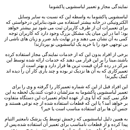
نمایندگی مجاز و تعمیر لباسشویی پاکشوما
لباسشویی پاکشوما به واسطه این که نسبت به سایر وسایل
الکترونیکی در خانه بیشتر استفاده می شود،بنابراین درخواستی که
برای تعمیرات آن از طرف کاربران ثبت می شود نیز بیشتر خواهد
بود؛ اما در این میان یک مشکل بزرگ وجود دارد که کاربران توجه
کمی به آن نشان می دهند و در نهایت باید ضرر و زیان های ناشی از
بی توجهی خود را با خرید یک لباسشویی نو بپردازند!
برخی از افراد بدون این که از خدمات نمایندگی مجاز استفاده کرده
باشند،مبنا را بر این قرار می دهند که خدمات ارائه شده توسط این
مرکز در رده گران قیمت ترین ها قرار دارد و بهتر است از
تعمیرکاری که به آن ها نزدیک تر بوده و چند باری کار آن را دیده اند
کمک بگیرند!
این افراد قبل از این که شماره تعمیرکار را گرفته و وی را برای
تعمیر لباسشویی پاکشوما به منزلشان دعوت کنند،یک لحظه به این
فکر نمی کنند که آیا وی از عهده انجام تعمیرات این دستگاه متفاوت
بر خواهد آمد؟ یا این که قطعات استفاده شده از چه نوعی هستند و
جنس آن ها برای استفاده مناسب است یا خیر؟
به همین دلیل لباسشویی که زخمش توسط یک پزشک نامعتبر التیام
پیدا کرده و از قطعات نامناسب برای تعمیر آن استفاده شده،پس از
مدت زمان کوتاهی چشم از جهان فرو می بندد و ترجیح می دهد