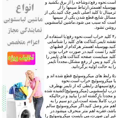
است.نحوه رﻓﻊ:دوشاخه را از ﺑﺮق بکشید و
بهوسیله اهممتر،ارﺗﺒﺎط سیمها را از
ﺗﺮﻣﯿﻨﺎل ﺗﺎ ﮐﻠﯿﺪ اﺻﻠﯽ ﺗﺎﯾﻤﺮ چک کنید.یکی از
مسائل شایع،ﻗﻄﻊ شدن ﯾﮑﯽ از سیمها
است که سبب می شود،ﻣﺎﺷﯿﻦ لباسشویی
روﺷﻦ نشود.
۴٫ ﮐﻠﯿﺪ ﺧﺮاب اﺳﺖ.نحوه رفع:ﺑﺎ اﺳﺘﻔﺎده از
ﻧﻘﺸﻪ ﺗﺎﯾﻤﺮ،ﮐﻨﺘﺎﮐﺖ ﻫﺎی ﮐﻠﯿﺪ را ﺷﻨﺎﺳﺎﯾﯽ
کنید.بهوسیله اهممتر هرکدام از قطبهای
ﮐﻠﯿﺪ را ﺗﺴﺖ ﮐﻨﯿﺪ.در ﺻﻮرت ﺧﺮاب ﺑﻮدن
ﮐﻠﯿﺪ میبایست ﺻﻔﺤﻪ ﮐﻨﺘﺎﮐﺖ ﻫﺎی ﺗﺎﯾﻤﺮ را
باز کنید و ﭘﺲ از رﻓﻊ مشکل،مجدداً ﺗﺎﯾﻤﺮ
را به حالت اوﻟﯿﻪ برگردانید.
۵٫ رابط های ﻣﯿﮑﺮوﺳﻮﺋﯿﭻ ﻗﻄﻊ شده اند و
ﯾﺎ ﻣﯿﮑﺮوﺳﻮﺋﯿﭻ ﺧﺮاب اﺳﺖ.نحوه
رفع:سیمهای راﺑﻄﯽ ﮐﻪ از ﺗﺎﯾﻤﺮ بهطرف
درب لباسشویی (ﻣﯿﮑﺮوﺳﻮﺋﯿﭻ)کشیده شده
و مجدداً بازگشته اند،را ﺑﯿﺎﺑﯿﺪ و درحالیکه
درب کاملاً ﺑﺴﺘﻪ اﺳﺖ،اﯾﻦ دو ﺳﯿﻢ را ﺑﻪ
اﻫﻢ ﻣﺘﺮ وصل کنید.اﮔﺮ ﻣﯿﮑﺮوﺳﻮﺋﯿﭻ ﺳﺎﻟﻢ
ﺑﺎﺷﺪ،ﻋﻘﺮﺑﻪ اهم متر ﻣﻨﺤﺮف میشود.در
ﻏﯿﺮ اﯾﻦ ﺻﻮرت،می بایست ﻣﯿﮑﺮوﺳﻮﺋﯿﭻ را