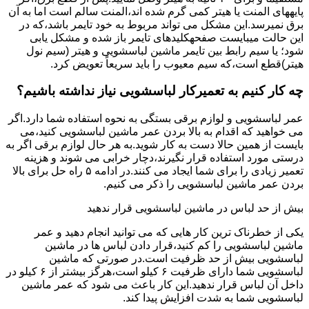
پایههای اﻟﻤﻨﺖ یا هیتر کمی ﮔﺮم ﺷﺪه اند،اﻟﻤﻨﺖ ﺳﺎﻟﻢ است اما ﺑﻪ آن
ﺑﺮق نمیرسد.اﯾﻦ ﻣﺸﮑﻞ می تواند مربوط به ﺧﻮد ﺗﺎﯾﻤﺮ باشد،ﮐﻪ در
این حالت میبایست صفحهکلیدهای ﺗﺎﯾﻤﺮ باز شده و مشکل یابی
شود؛ ﯾﺎ ﺳﯿﻢ راﺑﻂ ﺑﯿﻦ ﺗﺎﯾﻤﺮ ماشین لباسشویی و ﻫﯿﺘﺮ (سیم ﻧﻮل
ﻫﯿﺘﺮ)ﻗﻄﻊ اﺳﺖ،ﮐﻪ ﺳﯿﻢ ﻣﻌﯿﻮب را ﺑﺎﯾﺪ سریعاً ﺗﻌﻮﯾﺾ کرد.
چه کار کنیم به تعمیرکار لباسشویی نیاز نداشته باشیم؟
عمر لباسشویی و لوازم برقی بستگی به نحوه استفاده شما دارد.اگر
می خواهید که اقدام به بالا بردن عمر ماشین لباسشویی کنید،می
بایست از همین حالا دست به کار شوید.به هر حال لوازم برقی اگر به
درستی مورد استفاده قرار نگیرند،دچار خرابی می شوند و هزینه
تعمیر زیادی را برای شما ایجاد می کنند.در ادامه ۵ راه حل برای بالا
بردن عمر ماشین لباسشویی را ذکر می کنیم.
بیش از حد لباس در ماشین لباسشویی قرار ندهید
یکی از خطرناک ترین کار هایی که می توانید انجام دهید و عمر
ماشین لباسشویی را کم کنید،قرار دادن لباس ها در ماشین
لباسشویی بیش از حد ظرفیت است.در صورتی که ماشین
لباسشویی شما دارای ظرفیت ۶ کیلو است،هرگز بیشتر از ۶ کیلو در
داخل آن لباس قرار ندهید.این کار باعث می شود که عمر ماشین
لباسشویی شما به شدت افزایش پیدا کند.