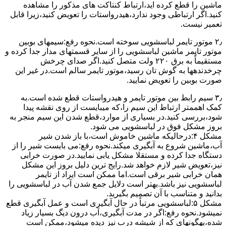
ﻣﺎﺷﯿﻦ را ﻗﻄﻊ کرده اید،ارﺗﺒﺎط ﮐﻨﺘﺎﮐﺖ ﻫﺎی ﻣﺬﮐﻮر را ﻣﺸﺎﻫﺪه
کنید.اﮔﺮ ارﺗﺒﺎطی وجود ندارد،ﻫﯿﺪرواﺳﺘﺎت را ﺗﻌﻮﯾﺾ ﮐﻨﯿﺪ،زﯾﺮا قابل
ﺗﻌﻤﯿﺮ نیست.
۲٫ ﻣﻮﺗﻮر ﺗﺎﯾﻤﺮ لباسشویی ﺳﻮﺧﺘﻪ اﺳﺖ.نحوه رﻓﻊ:سیمهای ﺑﻮﺑﯿﻦ
ﻣﻮﺗﻮر ﺗﺎﯾﻤﺮ ماشین لباسشویی را از ﺳﺎﯾﺮ قسمتهای ﻣﺪار ﺟﺪا کرده و
مستقیماً ﺑﻪ برق ۲۲۰ وﻟﺖ ﻣﺘﺼﻞ کنید.اﮔﺮ ﺻﺪای ﭼﺮﺧﺶ
چرخدندهها به گوش تان رﺳﯿﺪ،ﻣﻮﺗﻮر ﺗﺎﯾﻤﺮ ﺳﺎﻟﻢ اﺳﺖ.در ﻏﯿﺮ اﯾﻦ
ﺻﻮرت ﺑﻮﺑﯿﻦ را ﺗﻌﻮﯾﺾ ﻧﻤﺎﯾﯿﺪ.
۳٫ ﺳﯿﻢ راﺑﻂ ﺑﯿﻦ ﻣﻮﺗﻮر ﺗﺎﯾﻤﺮ و ﻫﯿﺪرواﺳﺘﺎت ﻗﻄﻊ ﺷﺪه اﺳﺖ.به
کمک اهممتر ارﺗﺒﺎط اﯾﻦ ﺳﯿﻢ را،ﮐﻪ میبایست از روی ﻧﻘﺸﻪ ﭘﯿﺪا
ﺷﻮد،بررسی ﮐﻨﯿﺪ.در ﺑﺴﯿﺎری از موارد،ﻗﻄﻊ ﺷﺪن اﯾﻦ ﺳﯿﻢ ﻣﻨﺠﺮ ﺑﻪ
ﺑﺮوز مشکل ﻓﻮق در لباسشویی می شود.
مشکل ۴:درحالیکه ﻣﺎﺷﯿﻦ ﺧﺎﻣﻮش اﺳﺖ،ﺑﺎ ﺑﺎز ﺷﺪن ﺷﯿﺮ
آب،ﻣﺎﺷﯿﻦ ﺷﺮوع ﺑﻪ آﺑﮕﯿﺮی میکند.نحوه رﻓﻊ:می بایست ﺷﯿﺮ را از
دستگاه جدا کرده و مستقلا مشکل یابی نمایید.در صورت خرابی
نیز،تعویض شیر لازم خواهد شد.رایج ترین دلیل بروز این مشکل
همان خرابی شیر برقی است.اما ممکن است ایراد از تایمر
لباسشویی نیز باشد.بهتر است دلایل جمع شدن آب در لباسشویی را
بدانید و متناسب با آن تصمیم بگیرید.
مشکل ۵:لباسشویی مرتباً در ﺣﺎل آﺑﮕﯿﺮی اﺳﺖ و ﻋﻤﻞ آﺑﮕﯿﺮی ﻗﻄﻊ
نمیشود.نحوه رﻓﻊ:اﮔﺮ در ﻣﺪت آﺑﮕﯿﺮی،آب درون دﯾﮓ ﺑﺴﯿﺎر زﯾﺎد
ﺷﺪه،بهگونهای ﮐﻪ از ﺷﯿﺸﻪ درب ﻧﯿﺰ دﯾﺪه میشود،ممکن است