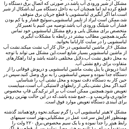
مشکل از شیر ورودی آب باشد.در صورتی که اتصال برق دستگاه را
قطع کرده اید اما همچنان آب به داخل دستگاه می آید،اشکال از شیر
است.اما اگر آبگیری لباسشویی با قطع جریان برق متوقف
شد،ممکن است ایراد از تایمر لباسشویی،سوئیچ فشار و یا کم بودن
فشار آب شیلنگ ورودی آب باشد.توصیه می کنیم با تعمیرکار
متخصص برای مشکل یابی و رفع مشکل لباسشویی خود تماس
بگیرید.همچنین مطالب بیشتر در رابطه با مشکلات آبگیری
لباسشویی را در سایت کاراباما بخوانید.
مشکل ۶:از ﻣﺎﺷﯿﻦ لباسشویی در ﺣﺎل ﮐﺎر آب ﻧﺸﺖ میکند.نشت آب
از ماشین لباسشویی بسیار شایع است.این مشکل می تواند با توجه
به محل دقیق نشت آب،دلایل مختلفی داشته باشد و لذا راهکارهای
متفاوت برای رفع نشتی آب.
ابتدا درپوش یا پنل ﭘﺸﺖ ﻣﺎﺷﯿﻦ لباسشویی و درپوش ﻓﻮﻗﺎﻧﯽ را از
دستگاه ﺟﺪا ﻧﻤﻮده و ﺳﭙﺲ لباسشویی را ﺑﻪ ﺑﺮق وصل ﮐﻨﯿﺪ.سپس در
حین کار به دستگاه دقت نموده و ﻣﺤﻞ نشتی آب را ﺷﻨﺎﺳﺎﯾﯽ
کنید.اﮔﺮ ﻣﺤﻞ نشتی،ﯾﮑﯽ از رابطهای ﻻﺳﺘﯿﮑﯽ آب اﺳﺖ،میبایست
ﺗﻌﻮﯾﺾ شود.همچنین ﻣﻤﮑﻦ اﺳﺖ آب بر اثر ﺗﺮﮐﯿﺪﮔﯽ قابِ ﻣﺨﺼﻮص
ﺟﺎﭘﻮدری،واترپمپ و…جمع شده ﺑﺎﺷﺪ،ﮐﻪ در این حالت بهترین روش
برای آببندی دستگاه ﺗﻌﻮﯾﺾ ﻣﻮارد ﻓﻮق اﺳﺖ.
مشکل ۷:ﻫﯿﺘﺮ لباسشویی آب را ﮔﺮم نمیکند.نحوه رﻓﻊ:ﻫﻤﺎﻧﻨﺪ ﮔﺬﺷﺘﻪ
بهمنظور اﻓﺰاﯾﺶ ﺳﺮﻋﺖ ﻋﻤﻞ در مشکلیابی،بهتر است سیمهای
راﺑﻂ ﻫﯿﺘﺮ را ﺟﺪا ﻧﻤﻮده و ﺑﺎ ﯾﮏ ﺳﯿﻢ ﻣﺨﺼﻮص،برق ۲۲۰ ولت را
مستقیماً و برای ۱۰ ﺛﺎﻧﯿﻪ ﺑﻪ ﻫﯿﺘﺮ وصل نمایید.ﭘﺲ از ﻗﻄﻊ ﺑﺮق،اﮔﺮ