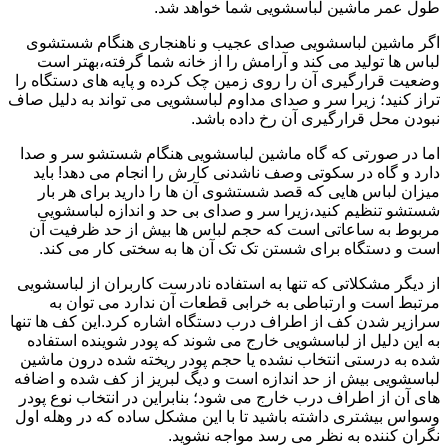
طول عمر ماشین لباسشویی شما خواهد شد.
اگر ماشین لباسشویی صدای عجیب و ناهنجاری هنگام شستشوی
لباس ها تولید می کند و آرامش را از خانه شما گرفته،بهتر است
وضعیت قرارگیری آن را روی زمین چک کرده و پایه های دستگاه را
تراز کنید؛ زیرا سر و صدای مداوم لباسشویی می تواند به دلیل صاف
نبودن محل قرارگیری آن رخ داده باشد.
اما در صورتی که گاه ماشین لباسشویی هنگام شستشو سر و صدا
دارد و گاه در سکوتی وصف ناشدنی کارش را انجام می دهد! باید
میزان لباس هایی که قصد شستشوی آن ها را دارید برای هر بار
شستشو تنظیم کنید،زیرا سر و صدای بی حد و اندازه لباسشویی
مربوط به ساعاتی است که حجم لباس ها بیش از حد ظرفیت آن
است و دستگاه برای شستن تک تک آن ها به سختی کار می کند.
از دیگر مشکلاتی که تنها به استفاده نادرست کاربران از لباسشویی
مرتبط است و ارتباطی به خرابی قطعات آن ندارد می توان به
سرازیر شدن کف از اطراف درب دستگاه اشاره کرد.این کف ها تنها
به این دلیل از لباسشویی خارج می شوند که پودر شوینده استفاده
شده به درستی انتخاب نشده یا حجم پودر ریخته شده درون ماشین
لباسشویی بیش از حد اندازه است و دیگ لبریز از کف شده و اضافه
های آن از اطراف درب خارج می شود؛ بنابراین در انتخاب نوع پودر
وسواس بیشتری داشته باشید تا با این مشکل ساده که در وهله اول
نگران کننده به نظر می رسد مواجه نشوید.