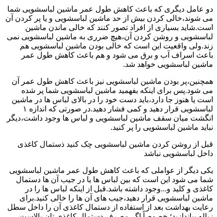
دو عامل دیگری که باعث کاهش طول عمر ماشین لباسشویی شما
می شوند،خالی کردن بیش از حد ماشین لباسشویی و یا پر کردن آن
است.شاید بسیاری از افراد تصور کنند که خالی ماندن ماشین
لباسشویی و روشن کردن آن،هیچ ضرری به ماشین لباسشویی نمی
زند.ولی واقعیت این است که خالی بودن ماشین لباسشویی هم
باعث اسراف آب و برق می شود و هم باعث کاهش طول عمر
ماشین لباسشویی خواهد شد.
همچنین،پر بودن ماشین لباسشویی نیز باعث کاهش طول عمر آن
می شود.پس برای اینکه بفهمید ماشین لباسشویی شما پر شده
است یا هنوز جا دارد،باید دست خود را در بالای لباس ها در ماشین
لباسشویی قرار دهید و کمی فشار دهید.در صورتی که اندازه ۱
انگشت میان سقف ماشین لباسشویی و لباس ها وجود داشت،دیگر
نباید ماشین لباسشویی را پر کنید.
قبل از روشن کردن ماشین لباسشویی چک کنید ذستمال کاغذی
داخل لباسشویی نباشد
یکی دیگر از عواملی که باعث کاهش طول عمر ماشین لباسشویی
شما می شود این است که بین لباس ها یا در جیب آن ها دستمال
کاغذی و کلید و...وجود داشته باشد.قبل از اینکه لباس ها را در
ماشین لباسشویی قرار دهید،جیب های آن ها را خالی کنید.برای
رعایت بهداشت بعد از استفاده از دستمال کاغذی آن را داخل سطل
زباله بیاندازید؛ خصوصاً اگر مصرف دستمال کاغذی تان بالاست.