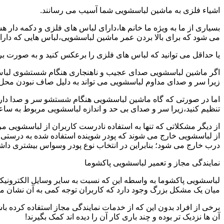
اشیاء فلزی به ماشین لباسشویی شما آسیب می رسانند.
بسیاری از ما به ویژه ما خانم ها،دارای لباس های فلزی و دکمه دار 
می شود که برای بالا بردن عمر ماشین لباسشویی،لباس هایی که دارای
یا حداقل می توانید که لباس های فلزی را برعکس کنید و به صورت 
اگر ماشین لباسشویی صدای عجیب و ناهنجاری هنگام شستشوی لباس ها 
زیرا سر و صدای مداوم لباسشویی می تواند به دلیل صاف نبودن محل 
اما در صورتی که گاه ماشین لباسشویی هنگام شستشو سر و صدا دارد
تنظیم کنید،زیرا سر و صدای بی حد و اندازه لباسشویی مربوط به س
از دیگر مشکلاتی که تنها به استفاده نادرست کاربران از لباسشویی م
از لباسشویی خارج می شوند که پودر شوینده استفاده شده به درستی 
درب خارج می شود؛ بنابراین در انتخاب نوع پودر وسواس بیشتری داشته
نمایندگی مجاز و تعمیر لباسشویی پاکشوما
لباسشویی پاکشوما به واسطه این که نسبت به سایر وسایل الکترونیکی 
میان یک مشکل بزرگ وجود دارد که کاربران توجه کمی به آن نشان می ده
برخی از افراد بدون این که از خدمات نمایندگی مجاز استفاده کرده باش
آن ها نزدیک تر بوده و چند باری کار آن را دیده اند کمک بگیرند!