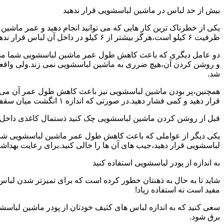
بیش از حد لباس در ماشین لباسشویی قرار ندهید
یکی از خطرناک ترین کار هایی که می توانید انجام دهید و عمر ماش
ظرفیت ۶ کیلو است،هرگز بیشتر از ۶ کیلو در داخل آن لباس قرار ندهید.این کار باعث می شود که عمر ماشین لباسشویی شما به شدت افزایش پیدا کند.
دو عامل دیگری که باعث کاهش طول عمر ماشین لباسشویی شما می شو
و روشن کردن آن،هیچ ضرری به ماشین لباسشویی نمی زند.ولی واق
شد.
همچنین،پر بودن ماشین لباسشویی نیز باعث کاهش طول عمر آن می شود
قرار دهید و کمی فشار دهید.در صورتی که اندازه ۱ انگشت میان سقف ماشین لباسشویی و لباس ها وجود داشت،دیگر نباید ماشین لباسشویی را پر کنید.
قبل از روشن کردن ماشین لباسشویی چک کنید ذستمال کاغذی داخل 
یکی دیگر از عواملی که باعث کاهش طول عمر ماشین لباسشویی شما می 
لباسشویی قرار دهید،جیب های آن ها را خالی کنید.برای رعایت بهداش
به اندازه از پودر لباسشویی استفاده کنید
شاید تا به حال به ذهنتان خطور کرده است که برای تمیزتر شدن لباس
مفید است نه استفاده زیاد!
سعی کنید که به اندازه لباس های کثیف خودتان از پودر ماشین لباسش
برق شود.