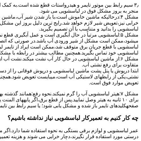
۳٫ ﺳﯿﻢ راﺑﻂ ﺑﯿﻦ ﻣﻮﺗﻮر ﺗﺎﯾﻤﺮ و ﻫﯿﺪرواﺳﺘﺎت ﻗﻄﻊ ﺷﺪه اﺳﺖ.به کمک 
ﻣﻨﺠﺮ ﺑﻪ ﺑﺮوز مشکل ﻓﻮق در لباسشویی می شود.
مشکل ۴:درحالیکه ﻣﺎﺷﯿﻦ ﺧﺎﻣﻮش اﺳﺖ،ﺑﺎ ﺑﺎز ﺷﺪن ﺷﯿﺮ آب،ﻣﺎﺷﯿﻦ
خرابی نیز،تعویض شیر لازم خواهد شد.رایج ترین دلیل بروز این مشکل
لباسشویی را بدانید و متناسب با آن تصمیم بگیرید.
مشکل ۵:لباسشویی مرتباً در ﺣﺎل آﺑﮕﯿﺮی اﺳﺖ و ﻋﻤﻞ آﺑﮕﯿﺮی ﻗﻄ
میشود،ممکن است مشکل از شیر ورودی آب باشد.در صورتی که اتصال بر
لباسشویی با قطع جریان برق متوقف شد،ممکن است ایراد از تایمر ل
لباسشویی خود تماس بگیرید.همچنین مطالب بیشتر در رابطه با مشکلات
مشکل ۶:از ﻣﺎﺷﯿﻦ لباسشویی در ﺣﺎل ﮐﺎر آب ﻧﺸﺖ میکند.نشت آب
متفاوت برای رفع نشتی آب.
ابتدا درپوش یا پنل ﭘﺸﺖ ﻣﺎﺷﯿﻦ لباسشویی و درپوش ﻓﻮﻗﺎﻧﯽ را از دس
نشتی،ﯾﮑﯽ از رابطهای ﻻﺳﺘﯿﮑﯽ آب اﺳﺖ،میبایست ﺗﻌﻮﯾﺾ شود.همچنین
ﺗﻌﻮﯾﺾ ﻣﻮارد ﻓﻮق اﺳﺖ.
برای ۱۰ ﺛﺎﻧﯿﻪ ﺑﻪ ﻫﯿﺘﺮ وصل نمایید.ﭘﺲ از ﻗﻄﻊ ﺑﺮق،اﮔﺮ پایههای 
صفحهکلیدهای ﺗﺎﯾﻤﺮ باز شده و مشکل یابی شود؛ ﯾﺎ ﺳﯿﻢ راﺑﻂ ﺑﯿﻦ ﺗﺎﯾ
چه کار کنیم به تعمیرکار لباسشویی نیاز نداشته باشیم؟
عمر لباسشویی و لوازم برقی بستگی به نحوه استفاده شما دارد.اگر می
درستی مورد استفاده قرار نگیرند،دچار خرابی می شوند و هزینه تعمیر زیادی را برای شما ایجاد می کنند.در اد