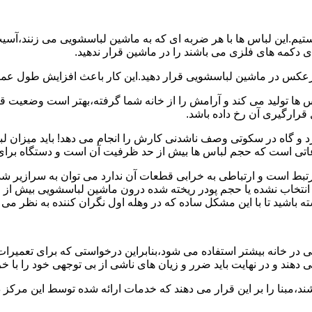
هستیم.این لباس ها با هر ضربه ای که به ماشین لباسشویی می زنند،آس
 دکمه های فلزی می باشند را در ماشین قرار ندهید.
برعکس در ماشین لباسشویی قرار دهید.این کار باعث افزایش طول عم
تولید می کند و آرامش را از خانه شما گرفته،بهتر است وضعیت قرارگ
قرارگیری آن رخ داده باشد.
 و گاه در سکوتی وصف ناشدنی کارش را انجام می دهد! باید میزان ل
اعاتی است که حجم لباس ها بیش از حد ظرفیت آن است و دستگاه برای
رتبط است و ارتباطی به خرابی قطعات آن ندارد می توان به سرازیر شد
انتخاب نشده یا حجم پودر ریخته شده درون ماشین لباسشویی بیش از ح
 باشید تا با این مشکل ساده که در وهله اول نگران کننده به نظر می
در خانه بیشتر استفاده می شود،بنابراین درخواستی که برای تعمیرات 
ند و در نهایت باید ضرر و زیان های ناشی از بی توجهی خود را با خری
ند،مبنا را بر این قرار می دهند که خدمات ارائه شده توسط این مرکز د