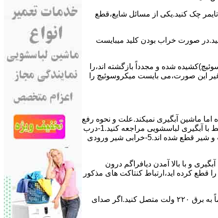
ﯽ ﺗﺎﯾﻤﺮ چک کنید.یکی از مسائل شایع،ﻗﻄﻊ
 ﮐﻨﯿﺪ.در ﺻﻮرت ﺧﺮاب ﺑﻮدن ﮐﻠﯿﺪ میبایست
ﯿﭻ)کشیده شده و مجدداً بازگشته اند،را
ر ﻏﯿﺮ اﯾﻦ ﺻﻮرت،می بایست ﻣﯿﮑﺮوﺳﻮﺋﯿﭻ را
اﻣﺎ ﻣﺎﺷﯿﻦ آﺑﮕﯿﺮی نمیکند.ﻋﻠﺖ و نحوه رﻓﻊ
مشکل:آبگیری کند ماشین لباسشویی و یا آبگیر نکردن آن می تواند دلایل متفاوتی داشته باشد.برای مطالعه بیشتر می توانید به مشکلات مرتبط با آبگیری لباسشویی مراجعه کنید.1-درب
ﻣﺎﺷﯿﻦ ﺑﺎز اﺳﺖ.2-ﻣﯿﮑﺮوﺳﻮﺋﯿﭻ ﺧﺮاب اﺳﺖ.3-ﻫﯿﺪرواﺳﺘﺎت ﺧﺮاب اﺳﺖ.4-سیمهای راﺑﻂ ﺑﯿﻦ ﮐﻠﯿﺪ ﺗﺎﯾﻤﺮ لباسشویی،ﻣﯿﮑﺮوﺳﻮﺋﯿﭻ،ﻫﯿﺪرواﺳﺘﺎت و ﺷﯿﺮ ﻗﻄﻊ ﺷﺪه اند.5-خرابی شیر ورودی
اﺳﺖ.نحوه رﻓﻊ:ﭘﺲ از اﺗﻤﺎم عمل آﺑﮕﯿﺮی و ﺑﺎ ﺑﺎﻻ آﻣﺪن دﯾﺎﻓﺮاﮔﻢ درون
لیکه ﺑﺮق ﻣﺎﺷﯿﻦ را ﻗﻄﻊ کرده اید،ارﺗﺒﺎط ﮐﻨﺘﺎﮐﺖ ﻫﺎی ﻣﺬﮐﻮر
۲٫ ﻣﻮﺗﻮر ﺗﺎﯾﻤﺮ لباسشویی ﺳﻮﺧﺘﻪ اﺳﺖ.نحوه رﻓﻊ:سیمهای ﺑﻮﺑﯿﻦ ﻣﻮﺗﻮر ﺗﺎﯾﻤﺮ ماشین لباسشویی را از ﺳﺎﯾﺮ قسمتهای ﻣﺪار ﺟﺪا کرده و مستقیماً ﺑﻪ برق ۲۲۰ وﻟﺖ ﻣﺘﺼﻞ کنید.اﮔﺮ ﺻﺪای