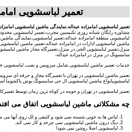
تعمیر لباسشویی امامز
تعمیر لباسشویی امامزاده عبداله
،
نمایندگی ماشین لباسشویی امامزاده
مشاوره رایگان شبانه روزی تکنیسین مجرب،تعمیر لباسشویی محدوده 
لباسشویی منطقه امامزاده عبداله،تعمیر لباسشویی،نمایندگی ماشین
ماشین لباسشویی ادارات در امامزاده عبداله،تعمیر ماشین لباسشویی 
منزل،تعمیر لباسشویی الجی در منزل،تعمیرگاه مجاز ماشین لباسشویی 
سامسونگ در منزل در امامزاده عبداله،
خدمات تعمیر ماشین لباسشویی شامل سرویس و نصب لباسشویی خانگی 
تعمیر ماشین لباسشویی در تهران با تعمیرگاه مجاز و حرفه ای سرویس
لباسشوییانواع ماشین لباسشویی ال جی سامسونگ بوش پاکشوما اسنوا 
تعمیر لباسشویی در تهران و حومه در کوتاه ترین زمان توسط تعمیر
چه مشکلاتی ماشین لباسشویی اتفاق می افتد
لباس ها به خوبی شسته نمی شود و کثیفی و لک روی آنها می ما
دیگ درون ماشین لباسشویی نمی چرخد و کار نمی کند.
لباسشویی اصلا روشن نمی شود!