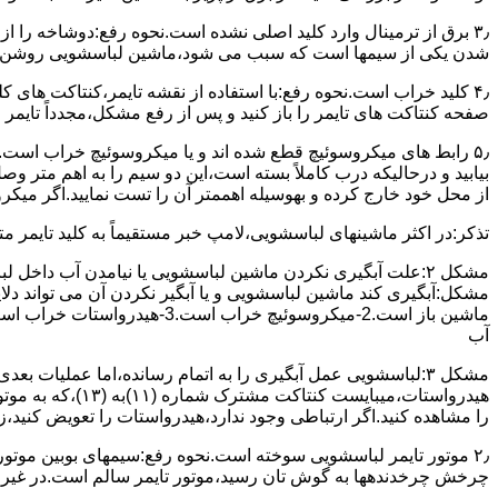
۳٫ ﺑﺮق از ﺗﺮﻣﯿﻨﺎل وارد ﮐﻠﯿﺪ اﺻﻠﯽ ﻧﺸﺪه است.نحوه رﻓﻊ:دوشاخه را از
شدن ﯾﮑﯽ از سیمها است که سبب می شود،ﻣﺎﺷﯿﻦ لباسشویی روﺷﻦ 
۴٫ ﮐﻠﯿﺪ ﺧﺮاب اﺳﺖ.نحوه رفع:ﺑﺎ اﺳﺘﻔﺎده از ﻧﻘﺸﻪ ﺗﺎﯾﻤﺮ،ﮐﻨﺘﺎﮐﺖ ﻫﺎی 
ﺻﻔﺤﻪ ﮐﻨﺘﺎﮐﺖ ﻫﺎی ﺗﺎﯾﻤﺮ را باز کنید و ﭘﺲ از رﻓﻊ مشکل،مجدداً ﺗﺎﯾﻤﺮ را
۵٫ رابط های ﻣﯿﮑﺮوﺳﻮﺋﯿﭻ ﻗﻄﻊ شده اند و ﯾﺎ ﻣﯿﮑﺮوﺳﻮﺋﯿﭻ ﺧﺮاب اﺳﺖ.
ﺑﯿﺎﺑﯿﺪ و درحالیکه درب کاملاً ﺑﺴﺘﻪ اﺳﺖ،اﯾﻦ دو ﺳﯿﻢ را ﺑﻪ اﻫﻢ ﻣﺘﺮ
از ﻣﺤﻞ خود ﺧﺎرج کرده و بهوسیله اهممتر آن را ﺗﺴﺖ ﻧﻤﺎﯾﯿﺪ.اﮔﺮ ﻣﯿﮑ
ﺗﺬﮐﺮ:در اﮐﺜﺮ ماشینهای لباسشویی،ﻻﻣﭗ ﺧﺒﺮ مستقیماً ﺑﻪ ﮐﻠﯿﺪ ﺗﺎﯾﻤﺮ 
مشکل ۲:علت آبگیری نکردن ماشین لباسشویی یا نیامدن آب د
آب
ﻫﯿﺪرواﺳﺘﺎت،میبا
را ﻣﺸﺎﻫﺪه کنید.اﮔﺮ ارﺗﺒﺎطی وجود ندارد،ﻫﯿﺪرواﺳﺘﺎت را ﺗﻌﻮﯾﺾ ﮐﻨﯿﺪ،ز
ﭼﺮﺧﺶ چرخدندهها به گوش تان رﺳﯿﺪ،ﻣﻮﺗﻮر ﺗﺎﯾﻤﺮ ﺳﺎﻟﻢ اﺳﺖ.در ﻏﯿﺮ اﯾ