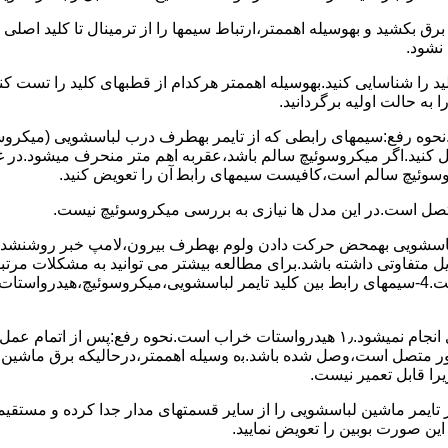
 ﺑﺮق بکشید و بهوسیله اهممتر،ارﺗﺒﺎط سیمها را از ﺗﺮﻣﯿﻨﺎل ﺗﺎ ﮐﻠﯿﺪ اﺻﻠ
نشود.
ﮐﻠﯿﺪ را ﺷﻨﺎﺳﺎﯾﯽ کنید.بهوسیله اهممتر هرکدام از قطبهای ﮐﻠﯿﺪ را ﺗﺴﺖ
 به حالت اوﻟﯿﻪ برگردانید.
نحوه رفع:سیمهای راﺑﻄﯽ ﮐﻪ از ﺗﺎﯾﻤﺮ بهطرف درب لباسشویی (ﻣﯿﮑﺮوﺳﻮﺋ
 وصل کنید.اﮔﺮ ﻣﯿﮑﺮوﺳﻮﺋﯿﭻ ﺳﺎﻟﻢ ﺑﺎﺷﺪ،ﻋﻘﺮﺑﻪ اهم متر ﻣﻨﺤﺮف میشود.د
ﺮوﺳﻮﺋﯿﭻ ﺳﺎﻟﻢ اﺳﺖ،ﮐﺎﻓﯿﺴﺖ سیمهای راﺑﻄ آن را ﺗﻌﻮﯾﺾ کنید.
ﻣﺘﺼﻞ اﺳﺖ.در اﯾﻦ مدل ها ﻧﯿﺎزی ﺑﻪ بررسی ﻣﯿﮑﺮوﺳﻮﺋﯿﭻ نیست.
اخل لباسشویی بهمحض ﺣﺮﮐﺖ دادن وﻟﻮم بهطرف ﺑﯿﺮون،ﻻﻣﭗ ﺧﺒﺮ روشنشده 
مشکل ۳:لباسشویی ﻋﻤﻞ آﺑﮕﯿﺮی را ﺑﻪ اﺗﻤﺎم رﺳﺎﻧﺪه،اﻣﺎ ﻋﻤﻠﯿﺎت ﺑﻌﺪی اﻧﺠﺎم نمیشود.۱٫ ﻫﯿﺪرواﺳﺘﺎت ﺧﺮاب 
یست ﮐﻨﺘﺎﮐﺖ ﻣﺸﺘﺮک شماره (۱۱)به (۱۳)،ﮐﻪ ﺑﻪ ﻣﻮﺗﻮر ﻣﺘﺼﻞ اﺳﺖ،وﺻﻞ ﺷﺪه ﺑﺎﺷﺪ.ﺑه وسیله اهممتر،درحا
ﯾﺮا قابل ﺗﻌﻤﯿﺮ نیست.
ﻦ ﺻﻮرت ﺑﻮﺑﯿﻦ را ﺗﻌﻮﯾﺾ ﻧﻤﺎﯾﯿﺪ.