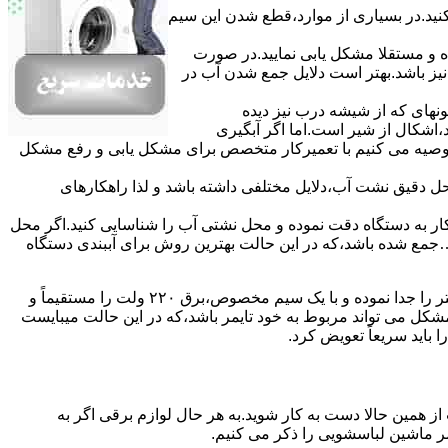
ﮐﻨﯿﺪ.در ﺑﺴﯿﺎری از موارد،ﻗﻄﻊ ﺷﺪن اﯾﻦ ﺳﯿﻢ
ده و مستقلا مشکل یابی نمایید.در صورت
نیز باشد.بهتر است دلایل جمع شدن آب در
ونهای ﮐﻪ از ﺷﯿﺸﻪ درب ﻧﯿﺰ دﯾﺪه
اشکال از شیر است.اما اگر آبگیری
توصیه می کنیم با تعمیرکار متخصص برای مشکل یابی و رفع مشکل
محل دقیق نشت آب،دلایل مختلفی داشته باشد و لذا راهکارهای
ار به دستگاه دقت نموده و ﻣﺤﻞ نشتی آب را ﺷﻨﺎﺳﺎﯾﯽ کنید.اﮔﺮ ﻣﺤﻞ
ع شده ﺑﺎﺷﺪ،ﮐﻪ در این حالت بهترین روش برای آببندی دستگاه
مشکل ۷:ﻫﯿﺘﺮ لباسشویی آب را ﮔﺮم نمیکند.نحوه رﻓﻊ:ﻫﻤﺎﻧﻨﺪ ﮔﺬﺷﺘﻪ بهمنظور اﻓﺰاﯾﺶ ﺳﺮﻋﺖ ﻋﻤﻞ در مشکلیابی،بهتر است سیمهای راﺑﻂ ﻫﯿﺘﺮ را ﺟﺪا ﻧﻤﻮده و ﺑﺎ ﯾﮏ ﺳﯿﻢ ﻣﺨﺼﻮص،برق ۲۲۰ ولت را مستقیماً و
ﯾﻦ ﻣﺸﮑﻞ می تواند مربوط به ﺧﻮد ﺗﺎﯾﻤﺮ باشد،ﮐﻪ در این حالت میبایست
ﺑﺎﯾﺪ سریعاً ﺗﻌﻮﯾﺾ کرد.
ز همین حالا دست به کار شوید.به هر حال لوازم برقی اگر به