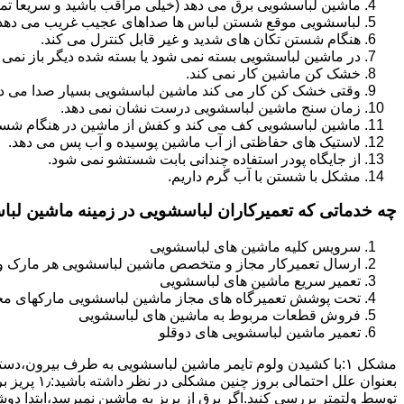
ماشین لباسشویی برق می دهد (خیلی مراقب باشید و سریعا تما
لباسشویی موقع شستن لباس ها صداهای عجیب غریب می دهد
هنگام شستن تکان های شدید و غیر قابل کنترل می کند.
در ماشین لباسشویی بسته نمی شود یا بسته شده دیگر باز نمی 
خشک کن ماشین کار نمی کند.
وقتی خشک کن کار می کند ماشین لباسشویی بسیار صدا می ده
زمان سنج ماشین لباسشویی درست نشان نمی دهد.
ماشین لباسشویی کف می کند و کفش از ماشین در هنگام شستن
لاستیک های حفاظتی از آب ماشین پوسیده و آب پس می دهد.
از جایگاه پودر استفاده چندانی بابت شستشو نمی شود.
مشکل با شستن با آب گرم داریم.
چه خدماتی که تعمیرکاران لباسشویی در زمینه ماشین لب
سرویس کلیه ماشین های لباسشویی
ارسال تعمیرکار مجاز و متخصص ماشین لباسشویی هر مارک و 
تعمیر سریع ماشین های لباسشویی
تحت پوشش تعمیرگاه های مجاز ماشین لباسشویی مارکهای م
فروش قطعات مربوط به ماشین های لباسشویی
تعمیر ماشین لباسشویی های دوقلو
مشکل ۱:ﺑﺎ ﮐﺸﯿﺪن وﻟﻮم ﺗﺎﯾﻤﺮ ماشین لباسشویی به طرف ﺑﯿﺮون
ﺗﻮﺳﻂ ولتمتر بررسی ﮐﻨﯿﺪ.اﮔﺮ ﺑﺮق از ﭘﺮﯾﺰ ﺑﻪ ﻣﺎﺷﯿﻦ نمیرسد،اﺑﺘﺪا دو