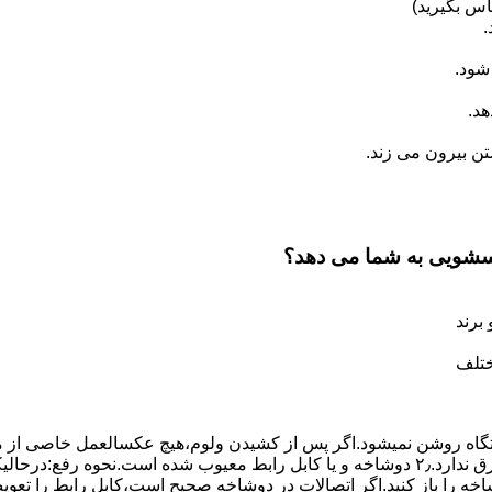
س بگیرید)
.
شود.
د.
 بیرون می زند.
اسشویی به شما می دهد؟
برند
ختلف
،دستگاه روﺷﻦ نمیشود.اﮔﺮ ﭘﺲ از ﮐﺸﯿﺪن وﻟﻮم،ﻫﯿﭻ عکسالعمل ﺧﺎﺻﯽ از ﻣ
بعنوان ﻋﻠﻞ احتمالی بروز چنین مشکلی در نظر داشته باشید:۱٫ ﭘﺮﯾﺰ ﺑﺮق ﻧﺪارد.۲٫ دوﺷﺎﺧﻪ و ﯾﺎ 
شاخه را باز کنید.اﮔﺮ اﺗﺼﺎﻻت در دوشاخه ﺻﺤﯿﺢ اﺳﺖ،ﮐﺎﺑﻞ راﺑﻂ را ﺗﻌﻮﯾ