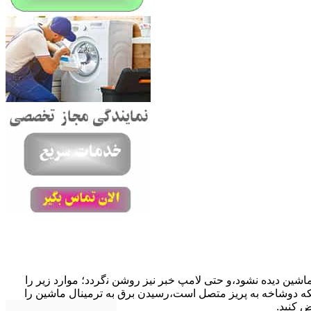
ﺎﺷﯿﻦ دﯾﺪه نشود،و حتی ﻻﻣﭗ ﺧﺒﺮ ﻧﯿﺰ روﺷﻦ ﻧگردد؛ موارد زیر را
ﮐﺎﺑﻞ راﺑﻂ ﻣﻌﯿﻮب ﺷﺪه است.نحوه رفع:درحالیکه دوﺷﺎﺧﻪ ﺑﻪ ﭘﺮﯾﺰ ﻣﺘﺼﻞ اﺳﺖ،رﺳﯿﺪن ﺑﺮق ﺑﻪ ﺗﺮﻣﯿﻨﺎل ﻣﺎﺷﯿﻦ را
ﺾ کنید.