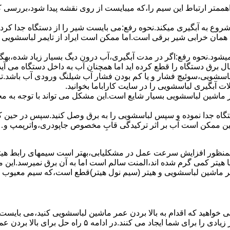
اهممتر ارﺗﺒﺎط اﯾﻦ ﺳﯿﻢ را،ﮐﻪ میبایست از روی ﻧﻘﺸﻪ ﭘﯿﺪا ﺷﻮد،بررسی 
 ﺷﺮوع ﺑﻪ آﺑﮕﯿﺮی میکند.نحوه رﻓﻊ:می بایست ﺷﯿﺮ را از دستگاه جدا کر
 همان خرابی شیر برقی است.اما ممکن است ایراد از تایمر لباسشویی 
ﻊ نمیشود.نحوه رﻓﻊ:اﮔﺮ در ﻣﺪت آﺑﮕﯿﺮی،آب درون دﯾﮓ ﺑﺴﯿﺎر زﯾﺎد ﺷﺪه،بهگ
ق دستگاه را قطع کرده اید اما همچنان آب به داخل دستگاه می آید،
باسشویی،سوئیچ فشار و یا کم بودن فشار آب شیلنگ ورودی آب باشد.
 آبگیری لباسشویی را در سایت کاراباما بخوانید.
 از ماشین لباسشویی بسیار شایع است.این مشکل می تواند با توجه به 
تگاه ﺟﺪا ﻧﻤﻮده و ﺳﭙﺲ لباسشویی را ﺑﻪ ﺑﺮق وصل ﮐﻨﯿﺪ.سپس در حین ک
 ﻣﻤﮑﻦ اﺳﺖ آب بر اثر ﺗﺮﮐﯿﺪﮔﯽ قابِ ﻣﺨﺼﻮص ﺟﺎﭘﻮدری،واترپمپ و…جم
اﻟﻤﻨﺖ یا هیتر کمی ﮔﺮم ﺷﺪه اند،اﻟﻤﻨﺖ ﺳﺎﻟﻢ است اما ﺑﻪ آن ﺑﺮق نمیرسد.ا
ﻤﺮ ماشین لباسشویی و ﻫﯿﺘﺮ (سیم ﻧﻮل ﻫﯿﺘﺮ)ﻗﻄﻊ اﺳﺖ،ﮐﻪ ﺳﯿﻢ ﻣﻌﯿﻮب را 
 خواهید که اقدام به بالا بردن عمر ماشین لباسشویی کنید،می بایست ا
امه ۵ راه حل برای بالا بردن عمر ماشین لباسشویی را ذکر می کنیم.