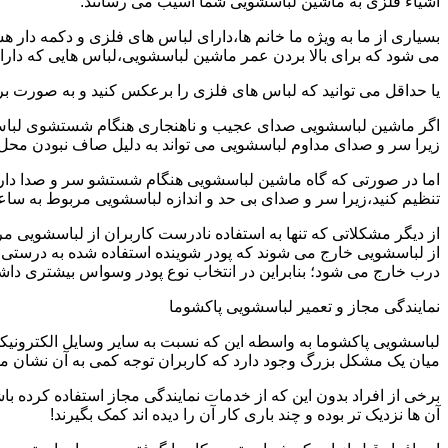
اشیاء فلزی به ماشین لباسشویی شما آسیب می رسانند.
بسیاری از ما به ویژه ما خانم ها،دارای لباس های فلزی و دکمه دار 
می شود که برای بالا بردن عمر ماشین لباسشویی،لباس هایی که دارای
یا حداقل می توانید که لباس های فلزی را برعکس کنید و به صورت 
اگر ماشین لباسشویی صدای عجیب و ناهنجاری هنگام شستشوی لباس ها 
زیرا سر و صدای مداوم لباسشویی می تواند به دلیل صاف نبودن محل 
اما در صورتی که گاه ماشین لباسشویی هنگام شستشو سر و صدا دارد
تنظیم کنید،زیرا سر و صدای بی حد و اندازه لباسشویی مربوط به س
از دیگر مشکلاتی که تنها به استفاده نادرست کاربران از لباسشویی م
از لباسشویی خارج می شوند که پودر شوینده استفاده شده به درستی 
درب خارج می شود؛ بنابراین در انتخاب نوع پودر وسواس بیشتری داشته
نمایندگی مجاز و تعمیر لباسشویی پاکشوما
لباسشویی پاکشوما به واسطه این که نسبت به سایر وسایل الکترونیکی 
میان یک مشکل بزرگ وجود دارد که کاربران توجه کمی به آن نشان می ده
برخی از افراد بدون این که از خدمات نمایندگی مجاز استفاده کرده باش
آن ها نزدیک تر بوده و چند باری کار آن را دیده اند کمک بگیرند!