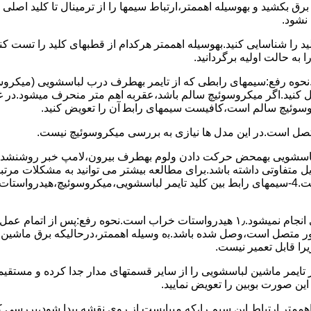
 ﺑﺮق بکشید و بهوسیله اهممتر،ارﺗﺒﺎط سیمها را از ﺗﺮﻣﯿﻨﺎل ﺗﺎ ﮐﻠﯿﺪ اﺻﻠ
نشود.
ﮐﻠﯿﺪ را ﺷﻨﺎﺳﺎﯾﯽ کنید.بهوسیله اهممتر هرکدام از قطبهای ﮐﻠﯿﺪ را ﺗﺴﺖ
 به حالت اوﻟﯿﻪ برگردانید.
نحوه رفع:سیمهای راﺑﻄﯽ ﮐﻪ از ﺗﺎﯾﻤﺮ بهطرف درب لباسشویی (ﻣﯿﮑﺮوﺳﻮﺋ
 وصل کنید.اﮔﺮ ﻣﯿﮑﺮوﺳﻮﺋﯿﭻ ﺳﺎﻟﻢ ﺑﺎﺷﺪ،ﻋﻘﺮﺑﻪ اهم متر ﻣﻨﺤﺮف میشود.د
ﺮوﺳﻮﺋﯿﭻ ﺳﺎﻟﻢ اﺳﺖ،ﮐﺎﻓﯿﺴﺖ سیمهای راﺑﻄ آن را ﺗﻌﻮﯾﺾ کنید.
ﻣﺘﺼﻞ اﺳﺖ.در اﯾﻦ مدل ها ﻧﯿﺎزی ﺑﻪ بررسی ﻣﯿﮑﺮوﺳﻮﺋﯿﭻ نیست.
اخل لباسشویی بهمحض ﺣﺮﮐﺖ دادن وﻟﻮم بهطرف ﺑﯿﺮون،ﻻﻣﭗ ﺧﺒﺮ روشنشده 
مشکل ۳:لباسشویی ﻋﻤﻞ آﺑﮕﯿﺮی را ﺑﻪ اﺗﻤﺎم رﺳﺎﻧﺪه،اﻣﺎ ﻋﻤﻠﯿﺎت ﺑﻌﺪی اﻧﺠﺎم نمیشود.۱٫ ﻫﯿﺪرواﺳﺘﺎت ﺧﺮاب 
یست ﮐﻨﺘﺎﮐﺖ ﻣﺸﺘﺮک شماره (۱۱)به (۱۳)،ﮐﻪ ﺑﻪ ﻣﻮﺗﻮر ﻣﺘﺼﻞ اﺳﺖ،وﺻﻞ ﺷﺪه ﺑﺎﺷﺪ.ﺑه وسیله اهممتر،درحا
ﯾﺮا قابل ﺗﻌﻤﯿﺮ نیست.
ﻦ ﺻﻮرت ﺑﻮﺑﯿﻦ را ﺗﻌﻮﯾﺾ ﻧﻤﺎﯾﯿﺪ.
اهممتر ارﺗﺒﺎط اﯾﻦ ﺳﯿﻢ را،ﮐﻪ میبایست از روی ﻧﻘﺸﻪ ﭘﯿﺪا ﺷﻮد،بررسی 