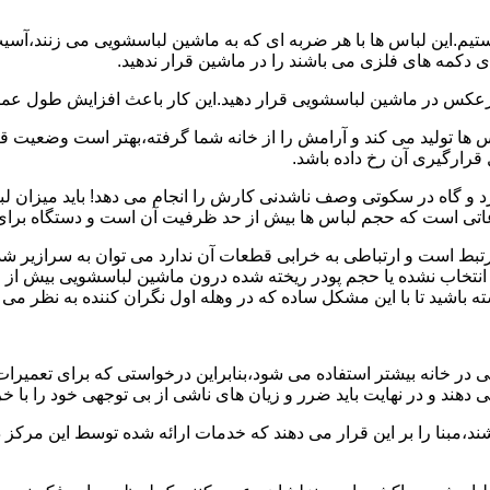
هستیم.این لباس ها با هر ضربه ای که به ماشین لباسشویی می زنند،آس
 دکمه های فلزی می باشند را در ماشین قرار ندهید.
برعکس در ماشین لباسشویی قرار دهید.این کار باعث افزایش طول عم
تولید می کند و آرامش را از خانه شما گرفته،بهتر است وضعیت قرارگ
قرارگیری آن رخ داده باشد.
 و گاه در سکوتی وصف ناشدنی کارش را انجام می دهد! باید میزان ل
اعاتی است که حجم لباس ها بیش از حد ظرفیت آن است و دستگاه برای
رتبط است و ارتباطی به خرابی قطعات آن ندارد می توان به سرازیر شد
انتخاب نشده یا حجم پودر ریخته شده درون ماشین لباسشویی بیش از ح
 باشید تا با این مشکل ساده که در وهله اول نگران کننده به نظر می
در خانه بیشتر استفاده می شود،بنابراین درخواستی که برای تعمیرات 
ند و در نهایت باید ضرر و زیان های ناشی از بی توجهی خود را با خری
ند،مبنا را بر این قرار می دهند که خدمات ارائه شده توسط این مرکز د