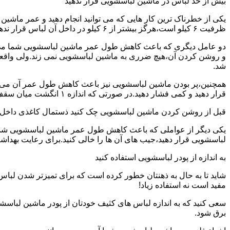
بیش از حد لباس در ماشین لباسشویی قرار ندهید
یکی از خطرناک ترین کار هایی که می توانید انجام دهید و عمر ماش
ظرفیت ۶ کیلو است،هرگز بیشتر از ۶ کیلو در داخل آن لباس قرار ندهید.این کار باعث می شود که عمر ماشین لباسشویی شما به شدت افزایش پیدا کند.
دو عامل دیگری که باعث کاهش طول عمر ماشین لباسشویی شما می شو
و روشن کردن آن،هیچ ضرری به ماشین لباسشویی نمی زند.ولی واق
شد.
همچنین،پر بودن ماشین لباسشویی نیز باعث کاهش طول عمر آن می شود
قرار دهید و کمی فشار دهید.در صورتی که اندازه ۱ انگشت میان سقف ماشین لباسشویی و لباس ها وجود داشت،دیگر نباید ماشین لباسشویی را پر کنید.
قبل از روشن کردن ماشین لباسشویی چک کنید ذستمال کاغذی داخل 
یکی دیگر از عواملی که باعث کاهش طول عمر ماشین لباسشویی شما می 
لباسشویی قرار دهید،جیب های آن ها را خالی کنید.برای رعایت بهداش
به اندازه از پودر لباسشویی استفاده کنید
شاید تا به حال به ذهنتان خطور کرده است که برای تمیزتر شدن لباس
مفید است نه استفاده زیاد!
سعی کنید که به اندازه لباس های کثیف خودتان از پودر ماشین لباسش
برق شود.