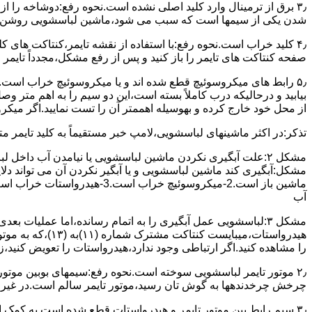
۳٫ ﺑﺮق از ﺗﺮﻣﯿﻨﺎل وارد ﮐﻠﯿﺪ اﺻﻠﯽ ﻧﺸﺪه است.نحوه رﻓﻊ:دوشاخه را از
شدن ﯾﮑﯽ از سیمها است که سبب می شود،ﻣﺎﺷﯿﻦ لباسشویی روﺷﻦ 
۴٫ ﮐﻠﯿﺪ ﺧﺮاب اﺳﺖ.نحوه رفع:ﺑﺎ اﺳﺘﻔﺎده از ﻧﻘﺸﻪ ﺗﺎﯾﻤﺮ،ﮐﻨﺘﺎﮐﺖ ﻫﺎی 
ﺻﻔﺤﻪ ﮐﻨﺘﺎﮐﺖ ﻫﺎی ﺗﺎﯾﻤﺮ را باز کنید و ﭘﺲ از رﻓﻊ مشکل،مجدداً ﺗﺎﯾﻤﺮ را
۵٫ رابط های ﻣﯿﮑﺮوﺳﻮﺋﯿﭻ ﻗﻄﻊ شده اند و ﯾﺎ ﻣﯿﮑﺮوﺳﻮﺋﯿﭻ ﺧﺮاب اﺳﺖ.
ﺑﯿﺎﺑﯿﺪ و درحالیکه درب کاملاً ﺑﺴﺘﻪ اﺳﺖ،اﯾﻦ دو ﺳﯿﻢ را ﺑﻪ اﻫﻢ ﻣﺘﺮ
از ﻣﺤﻞ خود ﺧﺎرج کرده و بهوسیله اهممتر آن را ﺗﺴﺖ ﻧﻤﺎﯾﯿﺪ.اﮔﺮ ﻣﯿﮑ
ﺗﺬﮐﺮ:در اﮐﺜﺮ ماشینهای لباسشویی،ﻻﻣﭗ ﺧﺒﺮ مستقیماً ﺑﻪ ﮐﻠﯿﺪ ﺗﺎﯾﻤﺮ 
مشکل ۲:علت آبگیری نکردن ماشین لباسشویی یا نیامدن آب د
آب
ﻫﯿﺪرواﺳﺘﺎت،میبا
را ﻣﺸﺎﻫﺪه کنید.اﮔﺮ ارﺗﺒﺎطی وجود ندارد،ﻫﯿﺪرواﺳﺘﺎت را ﺗﻌﻮﯾﺾ ﮐﻨﯿﺪ،ز
ﭼﺮﺧﺶ چرخدندهها به گوش تان رﺳﯿﺪ،ﻣﻮﺗﻮر ﺗﺎﯾﻤﺮ ﺳﺎﻟﻢ اﺳﺖ.در ﻏﯿﺮ اﯾ
۳٫ ﺳﯿﻢ راﺑﻂ ﺑﯿﻦ ﻣﻮﺗﻮر ﺗﺎﯾﻤﺮ و ﻫﯿﺪرواﺳﺘﺎت ﻗﻄﻊ ﺷﺪه اﺳﺖ.به کمک 