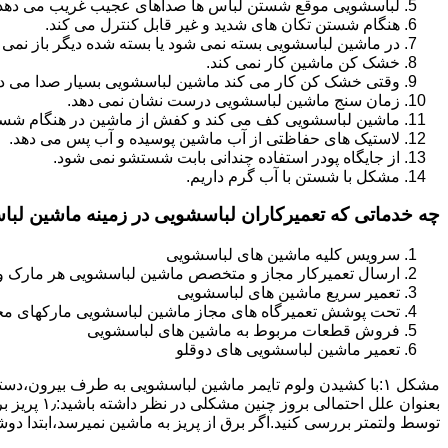
لباسشویی موقع شستن لباس ها صداهای عجیب غریب می دهد
هنگام شستن تکان های شدید و غیر قابل کنترل می کند.
در ماشین لباسشویی بسته نمی شود یا بسته شده دیگر باز نمی 
خشک کن ماشین کار نمی کند.
وقتی خشک کن کار می کند ماشین لباسشویی بسیار صدا می ده
زمان سنج ماشین لباسشویی درست نشان نمی دهد.
ماشین لباسشویی کف می کند و کفش از ماشین در هنگام شستن
لاستیک های حفاظتی از آب ماشین پوسیده و آب پس می دهد.
از جایگاه پودر استفاده چندانی بابت شستشو نمی شود.
مشکل با شستن با آب گرم داریم.
چه خدماتی که تعمیرکاران لباسشویی در زمینه ماشین لب
سرویس کلیه ماشین های لباسشویی
ارسال تعمیرکار مجاز و متخصص ماشین لباسشویی هر مارک و 
تعمیر سریع ماشین های لباسشویی
تحت پوشش تعمیرگاه های مجاز ماشین لباسشویی مارکهای م
فروش قطعات مربوط به ماشین های لباسشویی
تعمیر ماشین لباسشویی های دوقلو
مشکل ۱:ﺑﺎ ﮐﺸﯿﺪن وﻟﻮم ﺗﺎﯾﻤﺮ ماشین لباسشویی به طرف ﺑﯿﺮون
ﺗﻮﺳﻂ ولتمتر بررسی ﮐﻨﯿﺪ.اﮔﺮ ﺑﺮق از ﭘﺮﯾﺰ ﺑﻪ ﻣﺎﺷﯿﻦ نمیرسد،اﺑﺘﺪا دو