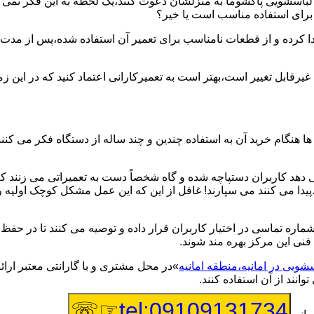
یر لباسشویی پاکشوما به منزلشان دعوت کنند،یک لحظه به این فکر نمی کن
 برای استفاده مناسب است یا خیر؟
ا کرده و از قطعات نامناسب برای تعمیر آن استفاده شده،پس از مدت 
یرقابل تغییر است،بهتر است به تعمیرکارانی اعتماد کنید که در این ز
 هنگام خرید آن به استفاده چندین و چند ساله از دستگاه فکر می کنند
هد کاربران دستپاچه شده و گاه شخصاً دست به تعمیراتی می زنند که 
..پیدا می کنند می سپارند! غافل از این که این عمل مشکل کوچک اولیه
شماره تماسی در اختیار کاربران قرار داده و توصیه می کنند تا در ح
فنی این مرکز بهره مند شوند.
سشویی در امانیه،منطقه امانیه
»در محل مشتری و با گارانتی معتبر ارائ
نند از آن استفاده کنند.
☞☏
tel:09109131734