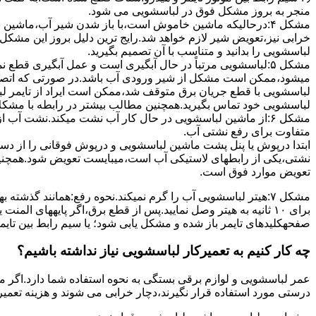
ﻣﻨﺠﺮ ﺑﻪ ﺑﺮوز مشکل ﻓﻮق در لباسشویی می شود.
مشکل ۴:درحالیکه ﻣﺎﺷﯿﻦ ﺧﺎﻣﻮش اﺳﺖ،ﺑﺎ ﺑﺎز ﺷﺪن ﺷﯿﺮ آب،ﻣﺎﺷﯿﻦ
خرابی نیز،تعویض شیر لازم خواهد شد.رایج ترین دلیل بروز این مشکل
لباسشویی را بدانید و متناسب با آن تصمیم بگیرید.
مشکل ۵:لباسشویی مرتباً در ﺣﺎل آﺑﮕﯿﺮی اﺳﺖ و ﻋﻤﻞ آﺑﮕﯿﺮی ﻗﻄ
میشود،ممکن است مشکل از شیر ورودی آب باشد.در صورتی که اتصال بر
لباسشویی با قطع جریان برق متوقف شد،ممکن است ایراد از تایمر ل
لباسشویی خود تماس بگیرید.همچنین مطالب بیشتر در رابطه با مشکلات
مشکل ۶:از ﻣﺎﺷﯿﻦ لباسشویی در ﺣﺎل ﮐﺎر آب ﻧﺸﺖ میکند.نشت آب
متفاوت برای رفع نشتی آب.
ابتدا درپوش یا پنل ﭘﺸﺖ ﻣﺎﺷﯿﻦ لباسشویی و درپوش ﻓﻮﻗﺎﻧﯽ را از دس
نشتی،ﯾﮑﯽ از رابطهای ﻻﺳﺘﯿﮑﯽ آب اﺳﺖ،میبایست ﺗﻌﻮﯾﺾ شود.همچنین
ﺗﻌﻮﯾﺾ ﻣﻮارد ﻓﻮق اﺳﺖ.
برای ۱۰ ﺛﺎﻧﯿﻪ ﺑﻪ ﻫﯿﺘﺮ وصل نمایید.ﭘﺲ از ﻗﻄﻊ ﺑﺮق،اﮔﺮ پایههای 
صفحهکلیدهای ﺗﺎﯾﻤﺮ باز شده و مشکل یابی شود؛ ﯾﺎ ﺳﯿﻢ راﺑﻂ ﺑﯿﻦ ﺗﺎﯾ
چه کار کنیم به تعمیرکار لباسشویی نیاز نداشته باشیم؟
عمر لباسشویی و لوازم برقی بستگی به نحوه استفاده شما دارد.اگر می
درستی مورد استفاده قرار نگیرند،دچار خرابی می شوند و هزینه تعمیر زیادی را برای شما ایجاد می کنند.در اد