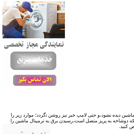
ﺎﺷﯿﻦ دﯾﺪه نشود،و حتی ﻻﻣﭗ ﺧﺒﺮ ﻧﯿﺰ روﺷﻦ ﻧگردد؛ موارد زیر را
ﮐﺎﺑﻞ راﺑﻂ ﻣﻌﯿﻮب ﺷﺪه است.نحوه رفع:درحالیکه دوﺷﺎﺧﻪ ﺑﻪ ﭘﺮﯾﺰ ﻣﺘﺼﻞ اﺳﺖ،رﺳﯿﺪن ﺑﺮق ﺑﻪ ﺗﺮﻣﯿﻨﺎل ﻣﺎﺷﯿﻦ را
ﺾ کنید.