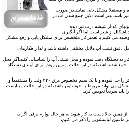
ده و مستقلا مشکل یابی نمایید.در صورت
نیز باشد.بهتر است دلایل جمع شدن آب در
ونهای ﮐﻪ از ﺷﯿﺸﻪ درب ﻧﯿﺰ دﯾﺪه
اشکال از شیر است.اما اگر آبگیری
توصیه می کنیم با تعمیرکار متخصص برای مشکل یابی و رفع مشکل
محل دقیق نشت آب،دلایل مختلفی داشته باشد و لذا راهکارهای
ار به دستگاه دقت نموده و ﻣﺤﻞ نشتی آب را ﺷﻨﺎﺳﺎﯾﯽ کنید.اﮔﺮ ﻣﺤﻞ
ع شده ﺑﺎﺷﺪ،ﮐﻪ در این حالت بهترین روش برای آببندی دستگاه
مشکل ۷:ﻫﯿﺘﺮ لباسشویی آب را ﮔﺮم نمیکند.نحوه رﻓﻊ:ﻫﻤﺎﻧﻨﺪ ﮔﺬﺷﺘﻪ بهمنظور اﻓﺰاﯾﺶ ﺳﺮﻋﺖ ﻋﻤﻞ در مشکلیابی،بهتر است سیمهای راﺑﻂ ﻫﯿﺘﺮ را ﺟﺪا ﻧﻤﻮده و ﺑﺎ ﯾﮏ ﺳﯿﻢ ﻣﺨﺼﻮص،برق ۲۲۰ ولت را مستقیماً و
ﯾﻦ ﻣﺸﮑﻞ می تواند مربوط به ﺧﻮد ﺗﺎﯾﻤﺮ باشد،ﮐﻪ در این حالت میبایست
ﺑﺎﯾﺪ سریعاً ﺗﻌﻮﯾﺾ کرد.
ز همین حالا دست به کار شوید.به هر حال لوازم برقی اگر به