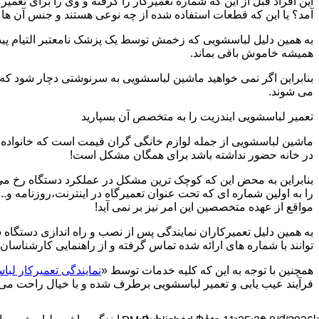
این افراد قبل از این که شماره تعمیرکار را گرفته و وی را برای تعم
آمد؟ یا این که قطعات استفاده شده از چه نوعی هستند و جنس آن ها
به همین دلیل لباسشویی که زخمش توسط یک پزشک نامعتبر التیام پید
همیشه خاموش باقی بماند.
بنابراین اگر نمی خواهید ماشین لباسشویی به سرنوشتی دچار شود که غ
می شوند.
تعمیر لباسشویی ایندزیت را به متخصص آن بسپارید
ماشین لباسشویی از جمله لوازم خانگی گران قیمت است که خانواده ها
در خانه حضور نداشته باشد برای همگان مشکل است!
بنابراین به محض این که کوچک ترین مشکل در عملکرد دستگاه رخ می د
را به اولین شماره ای که تحت عنوان تعمیرگاه در اینترنت،روزنامه و.
مواقع از عهده متخصصین این امر نیز بر نمی آید!
به همین دلیل تعمیرکاران نمایندگی پس از نصب و راه اندازی دستگاه 
توانند با شماره های ارائه شده تماس گرفته و از راهنمایی کارشناسان 
همچنین با توجه به این که کلیه خدمات توسط «
نمایندگی تعمیرکار لبا
فرآیند عیب یابی و تعمیر لباسشویی برطرف شده و با خیال راحت می توا