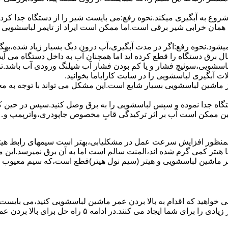
 ﺷﺮوع ﺑﻪ آﺑﮕﯿﺮی میکند.نحوه رﻓﻊ:می بایست ﺷﯿﺮ را از دستگاه جدا کر
 همان خرابی شیر برقی است.اما ممکن است ایراد از تایمر لباسشویی 
ﻊ نمیشود.نحوه رﻓﻊ:اﮔﺮ در ﻣﺪت آﺑﮕﯿﺮی،آب درون دﯾﮓ ﺑﺴﯿﺎر زﯾﺎد ﺷﺪه،بهگ
ق دستگاه را قطع کرده اید اما همچنان آب به داخل دستگاه می آید،
باسشویی،سوئیچ فشار و یا کم بودن فشار آب شیلنگ ورودی آب باشد.
 آبگیری لباسشویی را در سایت کاراباما بخوانید.
 از ماشین لباسشویی بسیار شایع است.این مشکل می تواند با توجه به 
تگاه ﺟﺪا ﻧﻤﻮده و ﺳﭙﺲ لباسشویی را ﺑﻪ ﺑﺮق وصل ﮐﻨﯿﺪ.سپس در حین ک
 ﻣﻤﮑﻦ اﺳﺖ آب بر اثر ﺗﺮﮐﯿﺪﮔﯽ قابِ ﻣﺨﺼﻮص ﺟﺎﭘﻮدری،واترپمپ و…جم
اﻟﻤﻨﺖ یا هیتر کمی ﮔﺮم ﺷﺪه اند،اﻟﻤﻨﺖ ﺳﺎﻟﻢ است اما ﺑﻪ آن ﺑﺮق نمیرسد.ا
ﻤﺮ ماشین لباسشویی و ﻫﯿﺘﺮ (سیم ﻧﻮل ﻫﯿﺘﺮ)ﻗﻄﻊ اﺳﺖ،ﮐﻪ ﺳﯿﻢ ﻣﻌﯿﻮب را 
 خواهید که اقدام به بالا بردن عمر ماشین لباسشویی کنید،می بایست ا
امه ۵ راه حل برای بالا بردن عمر ماشین لباسشویی را ذکر می کنیم.