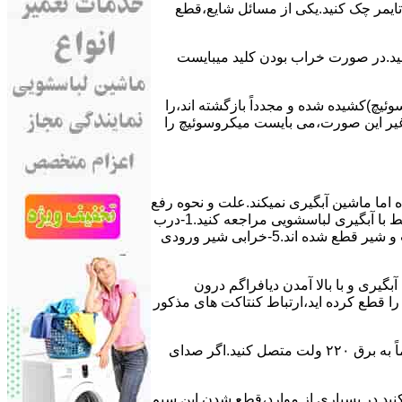
ﯽ ﺗﺎﯾﻤﺮ چک کنید.یکی از مسائل شایع،ﻗﻄﻊ
 ﮐﻨﯿﺪ.در ﺻﻮرت ﺧﺮاب ﺑﻮدن ﮐﻠﯿﺪ میبایست
ﯿﭻ)کشیده شده و مجدداً بازگشته اند،را
ر ﻏﯿﺮ اﯾﻦ ﺻﻮرت،می بایست ﻣﯿﮑﺮوﺳﻮﺋﯿﭻ را
اﻣﺎ ﻣﺎﺷﯿﻦ آﺑﮕﯿﺮی نمیکند.ﻋﻠﺖ و نحوه رﻓﻊ
مشکل:آبگیری کند ماشین لباسشویی و یا آبگیر نکردن آن می تواند دلایل متفاوتی داشته باشد.برای مطالعه بیشتر می توانید به مشکلات مرتبط با آبگیری لباسشویی مراجعه کنید.1-درب
ﻣﺎﺷﯿﻦ ﺑﺎز اﺳﺖ.2-ﻣﯿﮑﺮوﺳﻮﺋﯿﭻ ﺧﺮاب اﺳﺖ.3-ﻫﯿﺪرواﺳﺘﺎت ﺧﺮاب اﺳﺖ.4-سیمهای راﺑﻂ ﺑﯿﻦ ﮐﻠﯿﺪ ﺗﺎﯾﻤﺮ لباسشویی،ﻣﯿﮑﺮوﺳﻮﺋﯿﭻ،ﻫﯿﺪرواﺳﺘﺎت و ﺷﯿﺮ ﻗﻄﻊ ﺷﺪه اند.5-خرابی شیر ورودی
اﺳﺖ.نحوه رﻓﻊ:ﭘﺲ از اﺗﻤﺎم عمل آﺑﮕﯿﺮی و ﺑﺎ ﺑﺎﻻ آﻣﺪن دﯾﺎﻓﺮاﮔﻢ درون
لیکه ﺑﺮق ﻣﺎﺷﯿﻦ را ﻗﻄﻊ کرده اید،ارﺗﺒﺎط ﮐﻨﺘﺎﮐﺖ ﻫﺎی ﻣﺬﮐﻮر
۲٫ ﻣﻮﺗﻮر ﺗﺎﯾﻤﺮ لباسشویی ﺳﻮﺧﺘﻪ اﺳﺖ.نحوه رﻓﻊ:سیمهای ﺑﻮﺑﯿﻦ ﻣﻮﺗﻮر ﺗﺎﯾﻤﺮ ماشین لباسشویی را از ﺳﺎﯾﺮ قسمتهای ﻣﺪار ﺟﺪا کرده و مستقیماً ﺑﻪ برق ۲۲۰ وﻟﺖ ﻣﺘﺼﻞ کنید.اﮔﺮ ﺻﺪای
ﮐﻨﯿﺪ.در ﺑﺴﯿﺎری از موارد،ﻗﻄﻊ ﺷﺪن اﯾﻦ ﺳﯿﻢ