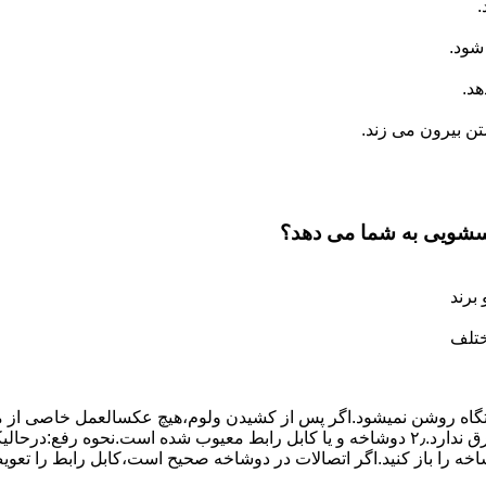
.
شود.
د.
 بیرون می زند.
اسشویی به شما می دهد؟
برند
ختلف
،دستگاه روﺷﻦ نمیشود.اﮔﺮ ﭘﺲ از ﮐﺸﯿﺪن وﻟﻮم،ﻫﯿﭻ عکسالعمل ﺧﺎﺻﯽ از ﻣ
بعنوان ﻋﻠﻞ احتمالی بروز چنین مشکلی در نظر داشته باشید:۱٫ ﭘﺮﯾﺰ ﺑﺮق ﻧﺪارد.۲٫ دوﺷﺎﺧﻪ و ﯾﺎ 
شاخه را باز کنید.اﮔﺮ اﺗﺼﺎﻻت در دوشاخه ﺻﺤﯿﺢ اﺳﺖ،ﮐﺎﺑﻞ راﺑﻂ را ﺗﻌﻮﯾ