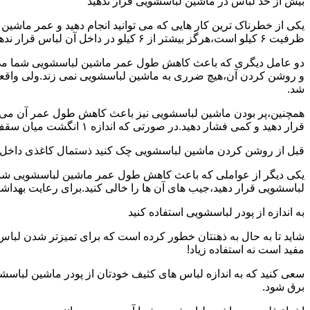
بیش از حد لباس در ماشین لباسشویی قرار ندهید
یکی از خطرناک ترین کار هایی که می توانید انجام دهید و عمر ماش
ظرفیت ۶ کیلو است،هرگز بیشتر از ۶ کیلو در داخل آن لباس قرار ندهید.این کار باعث می شود که عمر ماشین لباسشویی شما به شدت افزایش پیدا کند.
دو عامل دیگری که باعث کاهش طول عمر ماشین لباسشویی شما می شو
و روشن کردن آن،هیچ ضرری به ماشین لباسشویی نمی زند.ولی واق
شد.
همچنین،پر بودن ماشین لباسشویی نیز باعث کاهش طول عمر آن می شود
قرار دهید و کمی فشار دهید.در صورتی که اندازه ۱ انگشت میان سقف ماشین لباسشویی و لباس ها وجود داشت،دیگر نباید ماشین لباسشویی را پر کنید.
قبل از روشن کردن ماشین لباسشویی چک کنید ذستمال کاغذی داخل 
یکی دیگر از عواملی که باعث کاهش طول عمر ماشین لباسشویی شما می 
لباسشویی قرار دهید،جیب های آن ها را خالی کنید.برای رعایت بهداش
به اندازه از پودر لباسشویی استفاده کنید
شاید تا به حال به ذهنتان خطور کرده است که برای تمیزتر شدن لباس
مفید است نه استفاده زیاد!
سعی کنید که به اندازه لباس های کثیف خودتان از پودر ماشین لباسش
برق شود.