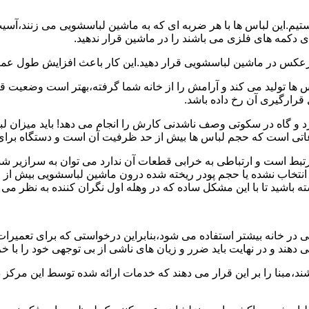
هستیم.این لباس ها با هر ضربه ای که به ماشین لباسشویی می زنند،آس
 دکمه های فلزی می باشند را در ماشین قرار ندهید.
برعکس در ماشین لباسشویی قرار دهید.این کار باعث افزایش طول عم
تولید می کند و آرامش را از خانه شما گرفته،بهتر است وضعیت قرارگ
قرارگیری آن رخ داده باشد.
 و گاه در سکوتی وصف ناشدنی کارش را انجام می دهد! باید میزان ل
اعاتی است که حجم لباس ها بیش از حد ظرفیت آن است و دستگاه برای
رتبط است و ارتباطی به خرابی قطعات آن ندارد می توان به سرازیر شد
انتخاب نشده یا حجم پودر ریخته شده درون ماشین لباسشویی بیش از ح
 باشید تا با این مشکل ساده که در وهله اول نگران کننده به نظر می
در خانه بیشتر استفاده می شود،بنابراین درخواستی که برای تعمیرات 
ند و در نهایت باید ضرر و زیان های ناشی از بی توجهی خود را با خری
ند،مبنا را بر این قرار می دهند که خدمات ارائه شده توسط این مرکز د