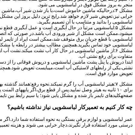
ﻣﻨﺠﺮ ﺑﻪ ﺑﺮوز مشکل ﻓﻮق در لباسشویی می شود.
مشکل ۴:درحالیکه ﻣﺎﺷﯿﻦ ﺧﺎﻣﻮش اﺳﺖ،ﺑﺎ ﺑﺎز ﺷﺪن ﺷﯿﺮ آب،ﻣﺎﺷﯿﻦ
خرابی نیز،تعویض شیر لازم خواهد شد.رایج ترین دلیل بروز این مشکل
لباسشویی را بدانید و متناسب با آن تصمیم بگیرید.
مشکل ۵:لباسشویی مرتباً در ﺣﺎل آﺑﮕﯿﺮی اﺳﺖ و ﻋﻤﻞ آﺑﮕﯿﺮی ﻗﻄ
میشود،ممکن است مشکل از شیر ورودی آب باشد.در صورتی که اتصال بر
لباسشویی با قطع جریان برق متوقف شد،ممکن است ایراد از تایمر ل
لباسشویی خود تماس بگیرید.همچنین مطالب بیشتر در رابطه با مشکلات
مشکل ۶:از ﻣﺎﺷﯿﻦ لباسشویی در ﺣﺎل ﮐﺎر آب ﻧﺸﺖ میکند.نشت آب
متفاوت برای رفع نشتی آب.
ابتدا درپوش یا پنل ﭘﺸﺖ ﻣﺎﺷﯿﻦ لباسشویی و درپوش ﻓﻮﻗﺎﻧﯽ را از دس
نشتی،ﯾﮑﯽ از رابطهای ﻻﺳﺘﯿﮑﯽ آب اﺳﺖ،میبایست ﺗﻌﻮﯾﺾ شود.همچنین
ﺗﻌﻮﯾﺾ ﻣﻮارد ﻓﻮق اﺳﺖ.
برای ۱۰ ﺛﺎﻧﯿﻪ ﺑﻪ ﻫﯿﺘﺮ وصل نمایید.ﭘﺲ از ﻗﻄﻊ ﺑﺮق،اﮔﺮ پایههای 
صفحهکلیدهای ﺗﺎﯾﻤﺮ باز شده و مشکل یابی شود؛ ﯾﺎ ﺳﯿﻢ راﺑﻂ ﺑﯿﻦ ﺗﺎﯾ
چه کار کنیم به تعمیرکار لباسشویی نیاز نداشته باشیم؟
عمر لباسشویی و لوازم برقی بستگی به نحوه استفاده شما دارد.اگر می
درستی مورد استفاده قرار نگیرند،دچار خرابی می شوند و هزینه تعمیر زیادی را برای شما ایجاد می کنند.در اد