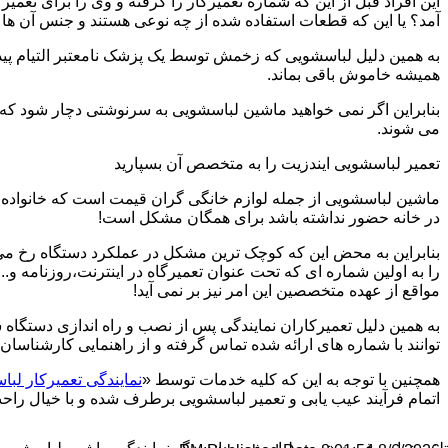
این افراد قبل از این که شماره تعمیرکار را گرفته و وی را برای تعم
آمد؟ یا این که قطعات استفاده شده از چه نوعی هستند و جنس آن ها
به همین دلیل لباسشویی که زخمش توسط یک پزشک نامعتبر التیام پید
همیشه خاموش باقی بماند.
بنابراین اگر نمی خواهید ماشین لباسشویی به سرنوشتی دچار شود که غ
می شوند.
تعمیر لباسشویی ایندزیت را به متخصص آن بسپارید
ماشین لباسشویی از جمله لوازم خانگی گران قیمت است که خانواده ها
در خانه حضور نداشته باشد برای همگان مشکل است!
بنابراین به محض این که کوچک ترین مشکل در عملکرد دستگاه رخ می د
را به اولین شماره ای که تحت عنوان تعمیرگاه در اینترنت،روزنامه و.
مواقع از عهده متخصصین این امر نیز بر نمی آید!
به همین دلیل تعمیرکاران نمایندگی پس از نصب و راه اندازی دستگاه 
توانند با شماره های ارائه شده تماس گرفته و از راهنمایی کارشناسان 
همچنین با توجه به این که کلیه خدمات توسط «
نمایندگی تعمیرکار لبا
اتمام فرآیند عیب یابی و تعمیر لباسشویی برطرف شده و با خیال راحت 