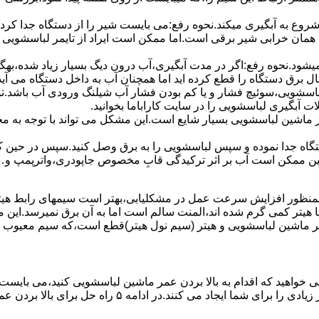
 ﺷﺮوع ﺑﻪ آﺑﮕﯿﺮی میکند.نحوه رﻓﻊ:می بایست ﺷﯿﺮ را از دستگاه جدا کر
 همان خرابی شیر برقی است.اما ممکن است ایراد از تایمر لباسشویی 
ﻊ نمیشود.نحوه رﻓﻊ:اﮔﺮ در ﻣﺪت آﺑﮕﯿﺮی،آب درون دﯾﮓ ﺑﺴﯿﺎر زﯾﺎد ﺷﺪه،بهگ
ق دستگاه را قطع کرده اید اما همچنان آب به داخل دستگاه می آید،
باسشویی،سوئیچ فشار و یا کم بودن فشار آب شیلنگ ورودی آب باشد.
 آبگیری لباسشویی را در سایت کاراباما بخوانید.
 از ماشین لباسشویی بسیار شایع است.این مشکل می تواند با توجه به 
تگاه ﺟﺪا ﻧﻤﻮده و ﺳﭙﺲ لباسشویی را ﺑﻪ ﺑﺮق وصل ﮐﻨﯿﺪ.سپس در حین ک
 ﻣﻤﮑﻦ اﺳﺖ آب بر اثر ﺗﺮﮐﯿﺪﮔﯽ قابِ ﻣﺨﺼﻮص ﺟﺎﭘﻮدری،واترپمپ و…جم
اﻟﻤﻨﺖ یا هیتر کمی ﮔﺮم ﺷﺪه اند،اﻟﻤﻨﺖ ﺳﺎﻟﻢ است اما ﺑﻪ آن ﺑﺮق نمیرسد.ا
ﻤﺮ ماشین لباسشویی و ﻫﯿﺘﺮ (سیم ﻧﻮل ﻫﯿﺘﺮ)ﻗﻄﻊ اﺳﺖ،ﮐﻪ ﺳﯿﻢ ﻣﻌﯿﻮب را 
 خواهید که اقدام به بالا بردن عمر ماشین لباسشویی کنید،می بایست ا
امه ۵ راه حل برای بالا بردن عمر ماشین لباسشویی را ذکر می کنیم.