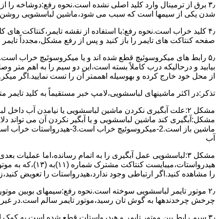
۳٫ ﺑﺮق از ﺗﺮﻣﯿﻨﺎل وارد ﮐﻠﯿﺪ اﺻﻠﯽ ﻧﺸﺪه است.نحوه رﻓﻊ:دوشاخه را از
شدن ﯾﮑﯽ از سیمها است که سبب می شود،ﻣﺎﺷﯿﻦ لباسشویی روﺷﻦ 
۴٫ ﮐﻠﯿﺪ ﺧﺮاب اﺳﺖ.نحوه رفع:ﺑﺎ اﺳﺘﻔﺎده از ﻧﻘﺸﻪ ﺗﺎﯾﻤﺮ،ﮐﻨﺘﺎﮐﺖ ﻫﺎی 
ﺻﻔﺤﻪ ﮐﻨﺘﺎﮐﺖ ﻫﺎی ﺗﺎﯾﻤﺮ را باز کنید و ﭘﺲ از رﻓﻊ مشکل،مجدداً ﺗﺎﯾﻤﺮ را
۵٫ رابط های ﻣﯿﮑﺮوﺳﻮﺋﯿﭻ ﻗﻄﻊ شده اند و ﯾﺎ ﻣﯿﮑﺮوﺳﻮﺋﯿﭻ ﺧﺮاب اﺳﺖ.
ﺑﯿﺎﺑﯿﺪ و درحالیکه درب کاملاً ﺑﺴﺘﻪ اﺳﺖ،اﯾﻦ دو ﺳﯿﻢ را ﺑﻪ اﻫﻢ ﻣﺘﺮ
از ﻣﺤﻞ خود ﺧﺎرج کرده و بهوسیله اهممتر آن را ﺗﺴﺖ ﻧﻤﺎﯾﯿﺪ.اﮔﺮ ﻣﯿﮑ
ﺗﺬﮐﺮ:در اﮐﺜﺮ ماشینهای لباسشویی،ﻻﻣﭗ ﺧﺒﺮ مستقیماً ﺑﻪ ﮐﻠﯿﺪ ﺗﺎﯾﻤﺮ 
مشکل ۲:علت آبگیری نکردن ماشین لباسشویی یا نیامدن آب د
آب
ﻫﯿﺪرواﺳﺘﺎت،میبا
را ﻣﺸﺎﻫﺪه کنید.اﮔﺮ ارﺗﺒﺎطی وجود ندارد،ﻫﯿﺪرواﺳﺘﺎت را ﺗﻌﻮﯾﺾ ﮐﻨﯿﺪ،ز
ﭼﺮﺧﺶ چرخدندهها به گوش تان رﺳﯿﺪ،ﻣﻮﺗﻮر ﺗﺎﯾﻤﺮ ﺳﺎﻟﻢ اﺳﺖ.در ﻏﯿﺮ اﯾ
۳٫ ﺳﯿﻢ راﺑﻂ ﺑﯿﻦ ﻣﻮﺗﻮر ﺗﺎﯾﻤﺮ و ﻫﯿﺪرواﺳﺘﺎت ﻗﻄﻊ ﺷﺪه اﺳﺖ.به کمک 