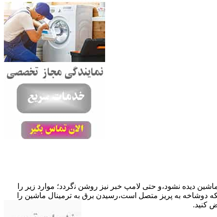
ﺎﺷﯿﻦ دﯾﺪه نشود،و حتی ﻻﻣﭗ ﺧﺒﺮ ﻧﯿﺰ روﺷﻦ ﻧگردد؛ موارد زیر را
ﮐﺎﺑﻞ راﺑﻂ ﻣﻌﯿﻮب ﺷﺪه است.نحوه رفع:درحالیکه دوﺷﺎﺧﻪ ﺑﻪ ﭘﺮﯾﺰ ﻣﺘﺼﻞ اﺳﺖ،رﺳﯿﺪن ﺑﺮق ﺑﻪ ﺗﺮﻣﯿﻨﺎل ﻣﺎﺷﯿﻦ را
ﺾ کنید.