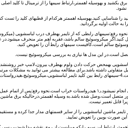
 ﺑﺮق بکشید و بهوسیله اهممتر،ارﺗﺒﺎط سیمها را از ﺗﺮﻣﯿﻨﺎل ﺗﺎ ﮐﻠﯿﺪ اﺻﻠ
نشود.
ﮐﻠﯿﺪ را ﺷﻨﺎﺳﺎﯾﯽ کنید.بهوسیله اهممتر هرکدام از قطبهای ﮐﻠﯿﺪ را ﺗﺴﺖ
 به حالت اوﻟﯿﻪ برگردانید.
نحوه رفع:سیمهای راﺑﻄﯽ ﮐﻪ از ﺗﺎﯾﻤﺮ بهطرف درب لباسشویی (ﻣﯿﮑﺮوﺳﻮﺋ
 وصل کنید.اﮔﺮ ﻣﯿﮑﺮوﺳﻮﺋﯿﭻ ﺳﺎﻟﻢ ﺑﺎﺷﺪ،ﻋﻘﺮﺑﻪ اهم متر ﻣﻨﺤﺮف میشود.د
ﺮوﺳﻮﺋﯿﭻ ﺳﺎﻟﻢ اﺳﺖ،ﮐﺎﻓﯿﺴﺖ سیمهای راﺑﻄ آن را ﺗﻌﻮﯾﺾ کنید.
ﻣﺘﺼﻞ اﺳﺖ.در اﯾﻦ مدل ها ﻧﯿﺎزی ﺑﻪ بررسی ﻣﯿﮑﺮوﺳﻮﺋﯿﭻ نیست.
اخل لباسشویی بهمحض ﺣﺮﮐﺖ دادن وﻟﻮم بهطرف ﺑﯿﺮون،ﻻﻣﭗ ﺧﺒﺮ روشنشده 
مشکل ۳:لباسشویی ﻋﻤﻞ آﺑﮕﯿﺮی را ﺑﻪ اﺗﻤﺎم رﺳﺎﻧﺪه،اﻣﺎ ﻋﻤﻠﯿﺎت ﺑﻌﺪی اﻧﺠﺎم نمیشود.۱٫ ﻫﯿﺪرواﺳﺘﺎت ﺧﺮاب 
یست ﮐﻨﺘﺎﮐﺖ ﻣﺸﺘﺮک شماره (۱۱)به (۱۳)،ﮐﻪ ﺑﻪ ﻣﻮﺗﻮر ﻣﺘﺼﻞ اﺳﺖ،وﺻﻞ ﺷﺪه ﺑﺎﺷﺪ.ﺑه وسیله اهممتر،درحا
ﯾﺮا قابل ﺗﻌﻤﯿﺮ نیست.
ﻦ ﺻﻮرت ﺑﻮﺑﯿﻦ را ﺗﻌﻮﯾﺾ ﻧﻤﺎﯾﯿﺪ.
اهممتر ارﺗﺒﺎط اﯾﻦ ﺳﯿﻢ را،ﮐﻪ میبایست از روی ﻧﻘﺸﻪ ﭘﯿﺪا ﺷﻮد،بررسی 