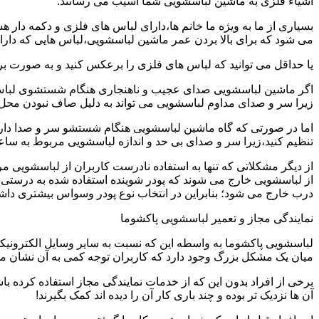
اشیاء فلزی به ماشین لباسشویی شما آسیب می رسانند.
بسیاری از ما به ویژه ما خانم ها،دارای لباس های فلزی و دکمه دار 
می شود که برای بالا بردن عمر ماشین لباسشویی،لباس هایی که دارای
یا حداقل می توانید که لباس های فلزی را برعکس کنید و به صورت 
اگر ماشین لباسشویی صدای عجیب و ناهنجاری هنگام شستشوی لباس ها 
زیرا سر و صدای مداوم لباسشویی می تواند به دلیل صاف نبودن محل 
اما در صورتی که گاه ماشین لباسشویی هنگام شستشو سر و صدا دارد
تنظیم کنید،زیرا سر و صدای بی حد و اندازه لباسشویی مربوط به س
از دیگر مشکلاتی که تنها به استفاده نادرست کاربران از لباسشویی م
از لباسشویی خارج می شوند که پودر شوینده استفاده شده به درستی 
درب خارج می شود؛ بنابراین در انتخاب نوع پودر وسواس بیشتری داشته
نمایندگی مجاز و تعمیر لباسشویی پاکشوما
لباسشویی پاکشوما به واسطه این که نسبت به سایر وسایل الکترونیکی 
میان یک مشکل بزرگ وجود دارد که کاربران توجه کمی به آن نشان می ده
برخی از افراد بدون این که از خدمات نمایندگی مجاز استفاده کرده باش
آن ها نزدیک تر بوده و چند باری کار آن را دیده اند کمک بگیرند!