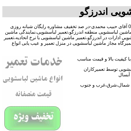
ویی اندرزگو
با09109131734 آقای حبیب محمدی-در صد تخفیف مشاوره رایگان شبانه روزی
ماشین لباسشویی منطقه اندرزگو،تعمیر لباسشویی،نمایندگی ماشین
ادارات در اندرزگو،تعمیر ماشین لباسشویی با نرخ اتحادیه،تعمیر
رگاه مجاز ماشین لباسشویی در منزل تعمیر و عیب یابی انواع
 کیفیت بالا و قیمت مناسب
اسشویی توسط تعمیرکاران
آبسال
اطق شمال،شرق،غرب و جنوب