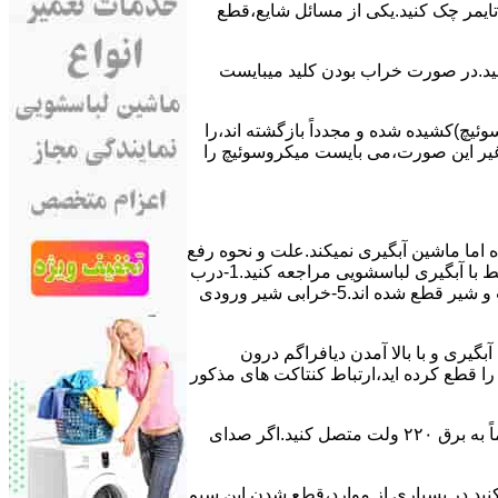
ﯽ ﺗﺎﯾﻤﺮ چک کنید.یکی از مسائل شایع،ﻗﻄﻊ
 ﮐﻨﯿﺪ.در ﺻﻮرت ﺧﺮاب ﺑﻮدن ﮐﻠﯿﺪ میبایست
ﯿﭻ)کشیده شده و مجدداً بازگشته اند،را
ر ﻏﯿﺮ اﯾﻦ ﺻﻮرت،می بایست ﻣﯿﮑﺮوﺳﻮﺋﯿﭻ را
اﻣﺎ ﻣﺎﺷﯿﻦ آﺑﮕﯿﺮی نمیکند.ﻋﻠﺖ و نحوه رﻓﻊ
مشکل:آبگیری کند ماشین لباسشویی و یا آبگیر نکردن آن می تواند دلایل متفاوتی داشته باشد.برای مطالعه بیشتر می توانید به مشکلات مرتبط با آبگیری لباسشویی مراجعه کنید.1-درب
ﻣﺎﺷﯿﻦ ﺑﺎز اﺳﺖ.2-ﻣﯿﮑﺮوﺳﻮﺋﯿﭻ ﺧﺮاب اﺳﺖ.3-ﻫﯿﺪرواﺳﺘﺎت ﺧﺮاب اﺳﺖ.4-سیمهای راﺑﻂ ﺑﯿﻦ ﮐﻠﯿﺪ ﺗﺎﯾﻤﺮ لباسشویی،ﻣﯿﮑﺮوﺳﻮﺋﯿﭻ،ﻫﯿﺪرواﺳﺘﺎت و ﺷﯿﺮ ﻗﻄﻊ ﺷﺪه اند.5-خرابی شیر ورودی
اﺳﺖ.نحوه رﻓﻊ:ﭘﺲ از اﺗﻤﺎم عمل آﺑﮕﯿﺮی و ﺑﺎ ﺑﺎﻻ آﻣﺪن دﯾﺎﻓﺮاﮔﻢ درون
لیکه ﺑﺮق ﻣﺎﺷﯿﻦ را ﻗﻄﻊ کرده اید،ارﺗﺒﺎط ﮐﻨﺘﺎﮐﺖ ﻫﺎی ﻣﺬﮐﻮر
۲٫ ﻣﻮﺗﻮر ﺗﺎﯾﻤﺮ لباسشویی ﺳﻮﺧﺘﻪ اﺳﺖ.نحوه رﻓﻊ:سیمهای ﺑﻮﺑﯿﻦ ﻣﻮﺗﻮر ﺗﺎﯾﻤﺮ ماشین لباسشویی را از ﺳﺎﯾﺮ قسمتهای ﻣﺪار ﺟﺪا کرده و مستقیماً ﺑﻪ برق ۲۲۰ وﻟﺖ ﻣﺘﺼﻞ کنید.اﮔﺮ ﺻﺪای
ﮐﻨﯿﺪ.در ﺑﺴﯿﺎری از موارد،ﻗﻄﻊ ﺷﺪن اﯾﻦ ﺳﯿﻢ