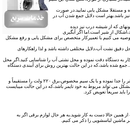
ده و مستقلا مشکل یابی نمایید.در صورت
نیز باشد.بهتر است دلایل جمع شدن آب در
ونهای ﮐﻪ از ﺷﯿﺸﻪ درب ﻧﯿﺰ دﯾﺪه
اشکال از شیر است.اما اگر آبگیری
توصیه می کنیم با تعمیرکار متخصص برای مشکل یابی و رفع مشکل
محل دقیق نشت آب،دلایل مختلفی داشته باشد و لذا راهکارهای
ار به دستگاه دقت نموده و ﻣﺤﻞ نشتی آب را ﺷﻨﺎﺳﺎﯾﯽ کنید.اﮔﺮ ﻣﺤﻞ
ع شده ﺑﺎﺷﺪ،ﮐﻪ در این حالت بهترین روش برای آببندی دستگاه
مشکل ۷:ﻫﯿﺘﺮ لباسشویی آب را ﮔﺮم نمیکند.نحوه رﻓﻊ:ﻫﻤﺎﻧﻨﺪ ﮔﺬﺷﺘﻪ بهمنظور اﻓﺰاﯾﺶ ﺳﺮﻋﺖ ﻋﻤﻞ در مشکلیابی،بهتر است سیمهای راﺑﻂ ﻫﯿﺘﺮ را ﺟﺪا ﻧﻤﻮده و ﺑﺎ ﯾﮏ ﺳﯿﻢ ﻣﺨﺼﻮص،برق ۲۲۰ ولت را مستقیماً و
ﯾﻦ ﻣﺸﮑﻞ می تواند مربوط به ﺧﻮد ﺗﺎﯾﻤﺮ باشد،ﮐﻪ در این حالت میبایست
ﺑﺎﯾﺪ سریعاً ﺗﻌﻮﯾﺾ کرد.
ز همین حالا دست به کار شوید.به هر حال لوازم برقی اگر به