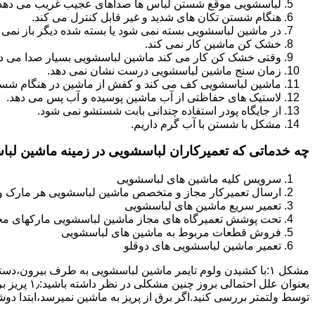
لباسشویی موقع شستن لباس ها صداهای عجیب غریب می دهد
هنگام شستن تکان های شدید و غیر قابل کنترل می کند.
در ماشین لباسشویی بسته نمی شود یا بسته شده دیگر باز نمی 
خشک کن ماشین کار نمی کند.
وقتی خشک کن کار می کند ماشین لباسشویی بسیار صدا می ده
زمان سنج ماشین لباسشویی درست نشان نمی دهد.
ماشین لباسشویی کف می کند و کفش از ماشین در هنگام شستن
لاستیک های حفاظتی از آب ماشین پوسیده و آب پس می دهد.
از جایگاه پودر استفاده چندانی بابت شستشو نمی شود.
مشکل با شستن با آب گرم داریم.
چه خدماتی که تعمیرکاران لباسشویی در زمینه ماشین لب
سرویس کلیه ماشین های لباسشویی
ارسال تعمیرکار مجاز و متخصص ماشین لباسشویی هر مارک و 
تعمیر سریع ماشین های لباسشویی
تحت پوشش تعمیرگاه های مجاز ماشین لباسشویی مارکهای م
فروش قطعات مربوط به ماشین های لباسشویی
تعمیر ماشین لباسشویی های دوقلو
مشکل ۱:ﺑﺎ ﮐﺸﯿﺪن وﻟﻮم ﺗﺎﯾﻤﺮ ماشین لباسشویی به طرف ﺑﯿﺮون
ﺗﻮﺳﻂ ولتمتر بررسی ﮐﻨﯿﺪ.اﮔﺮ ﺑﺮق از ﭘﺮﯾﺰ ﺑﻪ ﻣﺎﺷﯿﻦ نمیرسد،اﺑﺘﺪا دو