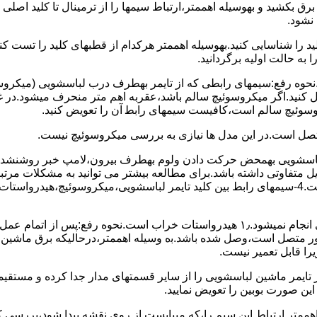
 ﺑﺮق بکشید و بهوسیله اهممتر،ارﺗﺒﺎط سیمها را از ﺗﺮﻣﯿﻨﺎل ﺗﺎ ﮐﻠﯿﺪ اﺻﻠ
نشود.
ﮐﻠﯿﺪ را ﺷﻨﺎﺳﺎﯾﯽ کنید.بهوسیله اهممتر هرکدام از قطبهای ﮐﻠﯿﺪ را ﺗﺴﺖ
 به حالت اوﻟﯿﻪ برگردانید.
نحوه رفع:سیمهای راﺑﻄﯽ ﮐﻪ از ﺗﺎﯾﻤﺮ بهطرف درب لباسشویی (ﻣﯿﮑﺮوﺳﻮﺋ
 وصل کنید.اﮔﺮ ﻣﯿﮑﺮوﺳﻮﺋﯿﭻ ﺳﺎﻟﻢ ﺑﺎﺷﺪ،ﻋﻘﺮﺑﻪ اهم متر ﻣﻨﺤﺮف میشود.د
ﺮوﺳﻮﺋﯿﭻ ﺳﺎﻟﻢ اﺳﺖ،ﮐﺎﻓﯿﺴﺖ سیمهای راﺑﻄ آن را ﺗﻌﻮﯾﺾ کنید.
ﻣﺘﺼﻞ اﺳﺖ.در اﯾﻦ مدل ها ﻧﯿﺎزی ﺑﻪ بررسی ﻣﯿﮑﺮوﺳﻮﺋﯿﭻ نیست.
اخل لباسشویی بهمحض ﺣﺮﮐﺖ دادن وﻟﻮم بهطرف ﺑﯿﺮون،ﻻﻣﭗ ﺧﺒﺮ روشنشده 
مشکل ۳:لباسشویی ﻋﻤﻞ آﺑﮕﯿﺮی را ﺑﻪ اﺗﻤﺎم رﺳﺎﻧﺪه،اﻣﺎ ﻋﻤﻠﯿﺎت ﺑﻌﺪی اﻧﺠﺎم نمیشود.۱٫ ﻫﯿﺪرواﺳﺘﺎت ﺧﺮاب 
یست ﮐﻨﺘﺎﮐﺖ ﻣﺸﺘﺮک شماره (۱۱)به (۱۳)،ﮐﻪ ﺑﻪ ﻣﻮﺗﻮر ﻣﺘﺼﻞ اﺳﺖ،وﺻﻞ ﺷﺪه ﺑﺎﺷﺪ.ﺑه وسیله اهممتر،درحا
ﯾﺮا قابل ﺗﻌﻤﯿﺮ نیست.
ﻦ ﺻﻮرت ﺑﻮﺑﯿﻦ را ﺗﻌﻮﯾﺾ ﻧﻤﺎﯾﯿﺪ.
اهممتر ارﺗﺒﺎط اﯾﻦ ﺳﯿﻢ را،ﮐﻪ میبایست از روی ﻧﻘﺸﻪ ﭘﯿﺪا ﺷﻮد،بررسی 