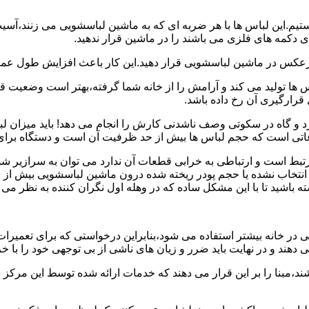
هستیم.این لباس ها با هر ضربه ای که به ماشین لباسشویی می زنند،آس
 دکمه های فلزی می باشند را در ماشین قرار ندهید.
برعکس در ماشین لباسشویی قرار دهید.این کار باعث افزایش طول عم
تولید می کند و آرامش را از خانه شما گرفته،بهتر است وضعیت قرارگ
قرارگیری آن رخ داده باشد.
 و گاه در سکوتی وصف ناشدنی کارش را انجام می دهد! باید میزان ل
اعاتی است که حجم لباس ها بیش از حد ظرفیت آن است و دستگاه برای
رتبط است و ارتباطی به خرابی قطعات آن ندارد می توان به سرازیر شد
انتخاب نشده یا حجم پودر ریخته شده درون ماشین لباسشویی بیش از ح
 باشید تا با این مشکل ساده که در وهله اول نگران کننده به نظر می
در خانه بیشتر استفاده می شود،بنابراین درخواستی که برای تعمیرات 
ند و در نهایت باید ضرر و زیان های ناشی از بی توجهی خود را با خری
ند،مبنا را بر این قرار می دهند که خدمات ارائه شده توسط این مرکز د