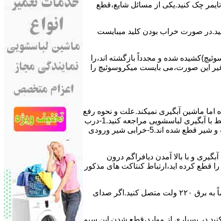
ﯽ ﺗﺎﯾﻤﺮ چک کنید.یکی از مسائل شایع،ﻗﻄﻊ
 ﮐﻨﯿﺪ.در ﺻﻮرت ﺧﺮاب ﺑﻮدن ﮐﻠﯿﺪ میبایست
ﯿﭻ)کشیده شده و مجدداً بازگشته اند،را
ر ﻏﯿﺮ اﯾﻦ ﺻﻮرت،می بایست ﻣﯿﮑﺮوﺳﻮﺋﯿﭻ را
اﻣﺎ ﻣﺎﺷﯿﻦ آﺑﮕﯿﺮی نمیکند.ﻋﻠﺖ و نحوه رﻓﻊ
مشکل:آبگیری کند ماشین لباسشویی و یا آبگیر نکردن آن می تواند دلایل متفاوتی داشته باشد.برای مطالعه بیشتر می توانید به مشکلات مرتبط با آبگیری لباسشویی مراجعه کنید.1-درب
ﻣﺎﺷﯿﻦ ﺑﺎز اﺳﺖ.2-ﻣﯿﮑﺮوﺳﻮﺋﯿﭻ ﺧﺮاب اﺳﺖ.3-ﻫﯿﺪرواﺳﺘﺎت ﺧﺮاب اﺳﺖ.4-سیمهای راﺑﻂ ﺑﯿﻦ ﮐﻠﯿﺪ ﺗﺎﯾﻤﺮ لباسشویی،ﻣﯿﮑﺮوﺳﻮﺋﯿﭻ،ﻫﯿﺪرواﺳﺘﺎت و ﺷﯿﺮ ﻗﻄﻊ ﺷﺪه اند.5-خرابی شیر ورودی
اﺳﺖ.نحوه رﻓﻊ:ﭘﺲ از اﺗﻤﺎم عمل آﺑﮕﯿﺮی و ﺑﺎ ﺑﺎﻻ آﻣﺪن دﯾﺎﻓﺮاﮔﻢ درون
لیکه ﺑﺮق ﻣﺎﺷﯿﻦ را ﻗﻄﻊ کرده اید،ارﺗﺒﺎط ﮐﻨﺘﺎﮐﺖ ﻫﺎی ﻣﺬﮐﻮر
۲٫ ﻣﻮﺗﻮر ﺗﺎﯾﻤﺮ لباسشویی ﺳﻮﺧﺘﻪ اﺳﺖ.نحوه رﻓﻊ:سیمهای ﺑﻮﺑﯿﻦ ﻣﻮﺗﻮر ﺗﺎﯾﻤﺮ ماشین لباسشویی را از ﺳﺎﯾﺮ قسمتهای ﻣﺪار ﺟﺪا کرده و مستقیماً ﺑﻪ برق ۲۲۰ وﻟﺖ ﻣﺘﺼﻞ کنید.اﮔﺮ ﺻﺪای
ﮐﻨﯿﺪ.در ﺑﺴﯿﺎری از موارد،ﻗﻄﻊ ﺷﺪن اﯾﻦ ﺳﯿﻢ