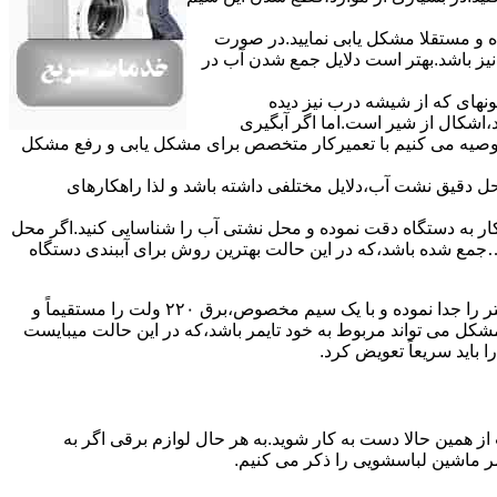
ده و مستقلا مشکل یابی نمایید.در صورت
نیز باشد.بهتر است دلایل جمع شدن آب در
ونهای ﮐﻪ از ﺷﯿﺸﻪ درب ﻧﯿﺰ دﯾﺪه
اشکال از شیر است.اما اگر آبگیری
توصیه می کنیم با تعمیرکار متخصص برای مشکل یابی و رفع مشکل
محل دقیق نشت آب،دلایل مختلفی داشته باشد و لذا راهکارهای
ار به دستگاه دقت نموده و ﻣﺤﻞ نشتی آب را ﺷﻨﺎﺳﺎﯾﯽ کنید.اﮔﺮ ﻣﺤﻞ
ع شده ﺑﺎﺷﺪ،ﮐﻪ در این حالت بهترین روش برای آببندی دستگاه
مشکل ۷:ﻫﯿﺘﺮ لباسشویی آب را ﮔﺮم نمیکند.نحوه رﻓﻊ:ﻫﻤﺎﻧﻨﺪ ﮔﺬﺷﺘﻪ بهمنظور اﻓﺰاﯾﺶ ﺳﺮﻋﺖ ﻋﻤﻞ در مشکلیابی،بهتر است سیمهای راﺑﻂ ﻫﯿﺘﺮ را ﺟﺪا ﻧﻤﻮده و ﺑﺎ ﯾﮏ ﺳﯿﻢ ﻣﺨﺼﻮص،برق ۲۲۰ ولت را مستقیماً و
ﯾﻦ ﻣﺸﮑﻞ می تواند مربوط به ﺧﻮد ﺗﺎﯾﻤﺮ باشد،ﮐﻪ در این حالت میبایست
ﺑﺎﯾﺪ سریعاً ﺗﻌﻮﯾﺾ کرد.
ز همین حالا دست به کار شوید.به هر حال لوازم برقی اگر به