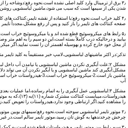
۳٫ ﺑﺮق از ﺗﺮﻣﯿﻨﺎل وارد ﮐﻠﯿﺪ اﺻﻠﯽ ﻧﺸﺪه است.نحوه رﻓﻊ:دوشاخه را از
شدن ﯾﮑﯽ از سیمها است که سبب می شود،ﻣﺎﺷﯿﻦ لباسشویی روﺷﻦ 
۴٫ ﮐﻠﯿﺪ ﺧﺮاب اﺳﺖ.نحوه رفع:ﺑﺎ اﺳﺘﻔﺎده از ﻧﻘﺸﻪ ﺗﺎﯾﻤﺮ،ﮐﻨﺘﺎﮐﺖ ﻫﺎی 
ﺻﻔﺤﻪ ﮐﻨﺘﺎﮐﺖ ﻫﺎی ﺗﺎﯾﻤﺮ را باز کنید و ﭘﺲ از رﻓﻊ مشکل،مجدداً ﺗﺎﯾﻤﺮ را
۵٫ رابط های ﻣﯿﮑﺮوﺳﻮﺋﯿﭻ ﻗﻄﻊ شده اند و ﯾﺎ ﻣﯿﮑﺮوﺳﻮﺋﯿﭻ ﺧﺮاب اﺳﺖ.
ﺑﯿﺎﺑﯿﺪ و درحالیکه درب کاملاً ﺑﺴﺘﻪ اﺳﺖ،اﯾﻦ دو ﺳﯿﻢ را ﺑﻪ اﻫﻢ ﻣﺘﺮ
از ﻣﺤﻞ خود ﺧﺎرج کرده و بهوسیله اهممتر آن را ﺗﺴﺖ ﻧﻤﺎﯾﯿﺪ.اﮔﺮ ﻣﯿﮑ
ﺗﺬﮐﺮ:در اﮐﺜﺮ ماشینهای لباسشویی،ﻻﻣﭗ ﺧﺒﺮ مستقیماً ﺑﻪ ﮐﻠﯿﺪ ﺗﺎﯾﻤﺮ 
مشکل ۲:علت آبگیری نکردن ماشین لباسشویی یا نیامدن آب د
آب
ﻫﯿﺪرواﺳﺘﺎت،میبا
را ﻣﺸﺎﻫﺪه کنید.اﮔﺮ ارﺗﺒﺎطی وجود ندارد،ﻫﯿﺪرواﺳﺘﺎت را ﺗﻌﻮﯾﺾ ﮐﻨﯿﺪ،ز
ﭼﺮﺧﺶ چرخدندهها به گوش تان رﺳﯿﺪ،ﻣﻮﺗﻮر ﺗﺎﯾﻤﺮ ﺳﺎﻟﻢ اﺳﺖ.در ﻏﯿﺮ اﯾ
۳٫ ﺳﯿﻢ راﺑﻂ ﺑﯿﻦ ﻣﻮﺗﻮر ﺗﺎﯾﻤﺮ و ﻫﯿﺪرواﺳﺘﺎت ﻗﻄﻊ ﺷﺪه اﺳﺖ.به کمک 