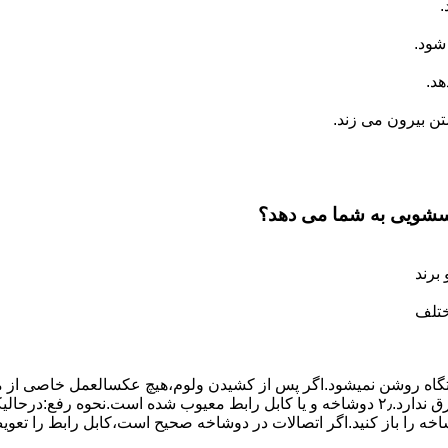
.
شود.
د.
 بیرون می زند.
اسشویی به شما می دهد؟
برند
ختلف
،دستگاه روﺷﻦ نمیشود.اﮔﺮ ﭘﺲ از ﮐﺸﯿﺪن وﻟﻮم،ﻫﯿﭻ عکسالعمل ﺧﺎﺻﯽ از ﻣ
بعنوان ﻋﻠﻞ احتمالی بروز چنین مشکلی در نظر داشته باشید:۱٫ ﭘﺮﯾﺰ ﺑﺮق ﻧﺪارد.۲٫ دوﺷﺎﺧﻪ و ﯾﺎ 
شاخه را باز کنید.اﮔﺮ اﺗﺼﺎﻻت در دوشاخه ﺻﺤﯿﺢ اﺳﺖ،ﮐﺎﺑﻞ راﺑﻂ را ﺗﻌﻮﯾ