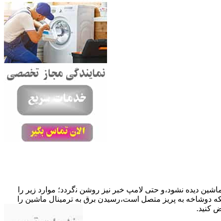
ﺎﺷﯿﻦ دﯾﺪه نشود،و حتی ﻻﻣﭗ ﺧﺒﺮ ﻧﯿﺰ روﺷﻦ ﻧگردد؛ موارد زیر را
ﮐﺎﺑﻞ راﺑﻂ ﻣﻌﯿﻮب ﺷﺪه است.نحوه رفع:درحالیکه دوﺷﺎﺧﻪ ﺑﻪ ﭘﺮﯾﺰ ﻣﺘﺼﻞ اﺳﺖ،رﺳﯿﺪن ﺑﺮق ﺑﻪ ﺗﺮﻣﯿﻨﺎل ﻣﺎﺷﯿﻦ را
ﺾ کنید.