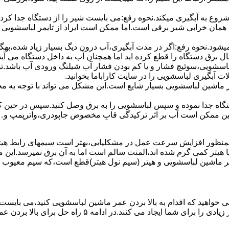
 ﺷﺮوع ﺑﻪ آﺑﮕﯿﺮی میکند.نحوه رﻓﻊ:می بایست ﺷﯿﺮ را از دستگاه جدا کر
 همان خرابی شیر برقی است.اما ممکن است ایراد از تایمر لباسشویی 
ﻊ نمیشود.نحوه رﻓﻊ:اﮔﺮ در ﻣﺪت آﺑﮕﯿﺮی،آب درون دﯾﮓ ﺑﺴﯿﺎر زﯾﺎد ﺷﺪه،بهگ
ق دستگاه را قطع کرده اید اما همچنان آب به داخل دستگاه می آید،
باسشویی،سوئیچ فشار و یا کم بودن فشار آب شیلنگ ورودی آب باشد.
 آبگیری لباسشویی را در سایت کاراباما بخوانید.
 از ماشین لباسشویی بسیار شایع است.این مشکل می تواند با توجه به 
تگاه ﺟﺪا ﻧﻤﻮده و ﺳﭙﺲ لباسشویی را ﺑﻪ ﺑﺮق وصل ﮐﻨﯿﺪ.سپس در حین ک
 ﻣﻤﮑﻦ اﺳﺖ آب بر اثر ﺗﺮﮐﯿﺪﮔﯽ قابِ ﻣﺨﺼﻮص ﺟﺎﭘﻮدری،واترپمپ و…جم
اﻟﻤﻨﺖ یا هیتر کمی ﮔﺮم ﺷﺪه اند،اﻟﻤﻨﺖ ﺳﺎﻟﻢ است اما ﺑﻪ آن ﺑﺮق نمیرسد.ا
ﻤﺮ ماشین لباسشویی و ﻫﯿﺘﺮ (سیم ﻧﻮل ﻫﯿﺘﺮ)ﻗﻄﻊ اﺳﺖ،ﮐﻪ ﺳﯿﻢ ﻣﻌﯿﻮب را 
 خواهید که اقدام به بالا بردن عمر ماشین لباسشویی کنید،می بایست ا
امه ۵ راه حل برای بالا بردن عمر ماشین لباسشویی را ذکر می کنیم.