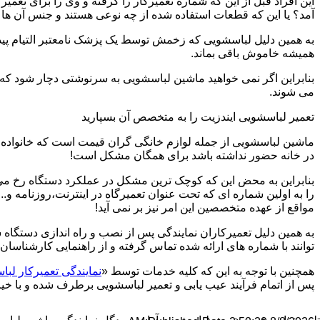
این افراد قبل از این که شماره تعمیرکار را گرفته و وی را برای تعم
آمد؟ یا این که قطعات استفاده شده از چه نوعی هستند و جنس آن ها
به همین دلیل لباسشویی که زخمش توسط یک پزشک نامعتبر التیام پید
همیشه خاموش باقی بماند.
بنابراین اگر نمی خواهید ماشین لباسشویی به سرنوشتی دچار شود که غ
می شوند.
تعمیر لباسشویی ایندزیت را به متخصص آن بسپارید
ماشین لباسشویی از جمله لوازم خانگی گران قیمت است که خانواده ها
در خانه حضور نداشته باشد برای همگان مشکل است!
بنابراین به محض این که کوچک ترین مشکل در عملکرد دستگاه رخ می د
را به اولین شماره ای که تحت عنوان تعمیرگاه در اینترنت،روزنامه و.
مواقع از عهده متخصصین این امر نیز بر نمی آید!
به همین دلیل تعمیرکاران نمایندگی پس از نصب و راه اندازی دستگاه 
توانند با شماره های ارائه شده تماس گرفته و از راهنمایی کارشناسان 
همچنین با توجه به این که کلیه خدمات توسط «
نمایندگی تعمیرکار لبا
پس از اتمام فرآیند عیب یابی و تعمیر لباسشویی برطرف شده و با خیال