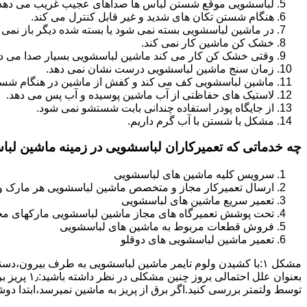
لباسشویی موقع شستن لباس ها صداهای عجیب غریب می دهد
هنگام شستن تکان های شدید و غیر قابل کنترل می کند.
در ماشین لباسشویی بسته نمی شود یا بسته شده دیگر باز نمی 
خشک کن ماشین کار نمی کند.
وقتی خشک کن کار می کند ماشین لباسشویی بسیار صدا می ده
زمان سنج ماشین لباسشویی درست نشان نمی دهد.
ماشین لباسشویی کف می کند و کفش از ماشین در هنگام شستن
لاستیک های حفاظتی از آب ماشین پوسیده و آب پس می دهد.
از جایگاه پودر استفاده چندانی بابت شستشو نمی شود.
مشکل با شستن با آب گرم داریم.
چه خدماتی که تعمیرکاران لباسشویی در زمینه ماشین لب
سرویس کلیه ماشین های لباسشویی
ارسال تعمیرکار مجاز و متخصص ماشین لباسشویی هر مارک و 
تعمیر سریع ماشین های لباسشویی
تحت پوشش تعمیرگاه های مجاز ماشین لباسشویی مارکهای م
فروش قطعات مربوط به ماشین های لباسشویی
تعمیر ماشین لباسشویی های دوقلو
مشکل ۱:ﺑﺎ ﮐﺸﯿﺪن وﻟﻮم ﺗﺎﯾﻤﺮ ماشین لباسشویی به طرف ﺑﯿﺮون
ﺗﻮﺳﻂ ولتمتر بررسی ﮐﻨﯿﺪ.اﮔﺮ ﺑﺮق از ﭘﺮﯾﺰ ﺑﻪ ﻣﺎﺷﯿﻦ نمیرسد،اﺑﺘﺪا دو