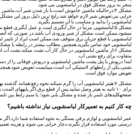
ﻣﻨﺠﺮ ﺑﻪ ﺑﺮوز مشکل ﻓﻮق در لباسشویی می شود.
مشکل ۴:درحالیکه ﻣﺎﺷﯿﻦ ﺧﺎﻣﻮش اﺳﺖ،ﺑﺎ ﺑﺎز ﺷﺪن ﺷﯿﺮ آب،ﻣﺎﺷﯿﻦ
خرابی نیز،تعویض شیر لازم خواهد شد.رایج ترین دلیل بروز این مشکل
لباسشویی را بدانید و متناسب با آن تصمیم بگیرید.
مشکل ۵:لباسشویی مرتباً در ﺣﺎل آﺑﮕﯿﺮی اﺳﺖ و ﻋﻤﻞ آﺑﮕﯿﺮی ﻗﻄ
میشود،ممکن است مشکل از شیر ورودی آب باشد.در صورتی که اتصال بر
لباسشویی با قطع جریان برق متوقف شد،ممکن است ایراد از تایمر ل
لباسشویی خود تماس بگیرید.همچنین مطالب بیشتر در رابطه با مشکلات
مشکل ۶:از ﻣﺎﺷﯿﻦ لباسشویی در ﺣﺎل ﮐﺎر آب ﻧﺸﺖ میکند.نشت آب
متفاوت برای رفع نشتی آب.
ابتدا درپوش یا پنل ﭘﺸﺖ ﻣﺎﺷﯿﻦ لباسشویی و درپوش ﻓﻮﻗﺎﻧﯽ را از دس
نشتی،ﯾﮑﯽ از رابطهای ﻻﺳﺘﯿﮑﯽ آب اﺳﺖ،میبایست ﺗﻌﻮﯾﺾ شود.همچنین
ﺗﻌﻮﯾﺾ ﻣﻮارد ﻓﻮق اﺳﺖ.
برای ۱۰ ﺛﺎﻧﯿﻪ ﺑﻪ ﻫﯿﺘﺮ وصل نمایید.ﭘﺲ از ﻗﻄﻊ ﺑﺮق،اﮔﺮ پایههای 
صفحهکلیدهای ﺗﺎﯾﻤﺮ باز شده و مشکل یابی شود؛ ﯾﺎ ﺳﯿﻢ راﺑﻂ ﺑﯿﻦ ﺗﺎﯾ
چه کار کنیم به تعمیرکار لباسشویی نیاز نداشته باشیم؟
عمر لباسشویی و لوازم برقی بستگی به نحوه استفاده شما دارد.اگر می
درستی مورد استفاده قرار نگیرند،دچار خرابی می شوند و هزینه تعمیر زیادی را برای شما ایجاد می کنند.در اد