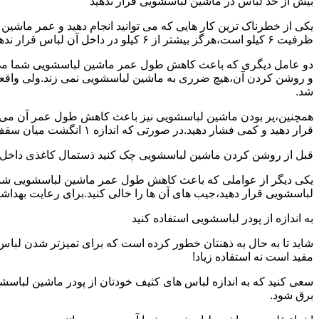
بیش از حد لباس در ماشین لباسشویی قرار ندهید
یکی از خطرناک ترین کار هایی که می توانید انجام دهید و عمر ماش
ظرفیت ۶ کیلو است،هرگز بیشتر از ۶ کیلو در داخل آن لباس قرار ندهید.این کار باعث می شود که عمر ماشین لباسشویی شما به شدت افزایش پیدا کند.
دو عامل دیگری که باعث کاهش طول عمر ماشین لباسشویی شما می شو
و روشن کردن آن،هیچ ضرری به ماشین لباسشویی نمی زند.ولی واق
شد.
همچنین،پر بودن ماشین لباسشویی نیز باعث کاهش طول عمر آن می شود
قرار دهید و کمی فشار دهید.در صورتی که اندازه ۱ انگشت میان سقف ماشین لباسشویی و لباس ها وجود داشت،دیگر نباید ماشین لباسشویی را پر کنید.
قبل از روشن کردن ماشین لباسشویی چک کنید ذستمال کاغذی داخل 
یکی دیگر از عواملی که باعث کاهش طول عمر ماشین لباسشویی شما می 
لباسشویی قرار دهید،جیب های آن ها را خالی کنید.برای رعایت بهداش
به اندازه از پودر لباسشویی استفاده کنید
شاید تا به حال به ذهنتان خطور کرده است که برای تمیزتر شدن لباس
مفید است نه استفاده زیاد!
سعی کنید که به اندازه لباس های کثیف خودتان از پودر ماشین لباسش
برق شود.