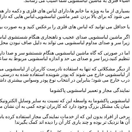
اشیاء فلزی به ماشین لباسشویی شما آسیب می رسانند.
بسیاری از ما به ویژه ما خانم ها،دارای لباس های فلزی و دکمه دار 
می شود که برای بالا بردن عمر ماشین لباسشویی،لباس هایی که دارای
یا حداقل می توانید که لباس های فلزی را برعکس کنید و به صورت 
اگر ماشین لباسشویی صدای عجیب و ناهنجاری هنگام شستشوی لباس ها 
زیرا سر و صدای مداوم لباسشویی می تواند به دلیل صاف نبودن محل 
اما در صورتی که گاه ماشین لباسشویی هنگام شستشو سر و صدا دارد
تنظیم کنید،زیرا سر و صدای بی حد و اندازه لباسشویی مربوط به س
از دیگر مشکلاتی که تنها به استفاده نادرست کاربران از لباسشویی م
از لباسشویی خارج می شوند که پودر شوینده استفاده شده به درستی 
درب خارج می شود؛ بنابراین در انتخاب نوع پودر وسواس بیشتری داشته
نمایندگی مجاز و تعمیر لباسشویی پاکشوما
لباسشویی پاکشوما به واسطه این که نسبت به سایر وسایل الکترونیکی 
میان یک مشکل بزرگ وجود دارد که کاربران توجه کمی به آن نشان می ده
برخی از افراد بدون این که از خدمات نمایندگی مجاز استفاده کرده باش
آن ها نزدیک تر بوده و چند باری کار آن را دیده اند کمک بگیرند!