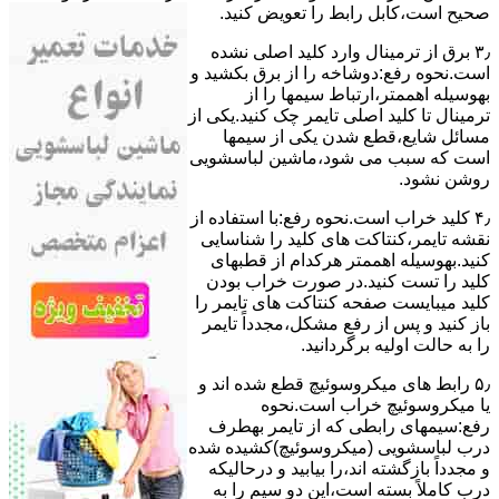
ﺻﺤﯿﺢ اﺳﺖ،ﮐﺎﺑﻞ راﺑﻂ را ﺗﻌﻮﯾﺾ کنید.
۳٫ ﺑﺮق از ﺗﺮﻣﯿﻨﺎل وارد ﮐﻠﯿﺪ اﺻﻠﯽ ﻧﺸﺪه
است.نحوه رﻓﻊ:دوشاخه را از ﺑﺮق بکشید و
بهوسیله اهممتر،ارﺗﺒﺎط سیمها را از
ﺗﺮﻣﯿﻨﺎل ﺗﺎ ﮐﻠﯿﺪ اﺻﻠﯽ ﺗﺎﯾﻤﺮ چک کنید.یکی از
مسائل شایع،ﻗﻄﻊ شدن ﯾﮑﯽ از سیمها
است که سبب می شود،ﻣﺎﺷﯿﻦ لباسشویی
روﺷﻦ نشود.
۴٫ ﮐﻠﯿﺪ ﺧﺮاب اﺳﺖ.نحوه رفع:ﺑﺎ اﺳﺘﻔﺎده از
ﻧﻘﺸﻪ ﺗﺎﯾﻤﺮ،ﮐﻨﺘﺎﮐﺖ ﻫﺎی ﮐﻠﯿﺪ را ﺷﻨﺎﺳﺎﯾﯽ
کنید.بهوسیله اهممتر هرکدام از قطبهای
ﮐﻠﯿﺪ را ﺗﺴﺖ ﮐﻨﯿﺪ.در ﺻﻮرت ﺧﺮاب ﺑﻮدن
ﮐﻠﯿﺪ میبایست ﺻﻔﺤﻪ ﮐﻨﺘﺎﮐﺖ ﻫﺎی ﺗﺎﯾﻤﺮ را
باز کنید و ﭘﺲ از رﻓﻊ مشکل،مجدداً ﺗﺎﯾﻤﺮ
را به حالت اوﻟﯿﻪ برگردانید.
۵٫ رابط های ﻣﯿﮑﺮوﺳﻮﺋﯿﭻ ﻗﻄﻊ شده اند و
ﯾﺎ ﻣﯿﮑﺮوﺳﻮﺋﯿﭻ ﺧﺮاب اﺳﺖ.نحوه
رفع:سیمهای راﺑﻄﯽ ﮐﻪ از ﺗﺎﯾﻤﺮ بهطرف
درب لباسشویی (ﻣﯿﮑﺮوﺳﻮﺋﯿﭻ)کشیده شده
و مجدداً بازگشته اند،را ﺑﯿﺎﺑﯿﺪ و درحالیکه
درب کاملاً ﺑﺴﺘﻪ اﺳﺖ،اﯾﻦ دو ﺳﯿﻢ را ﺑﻪ