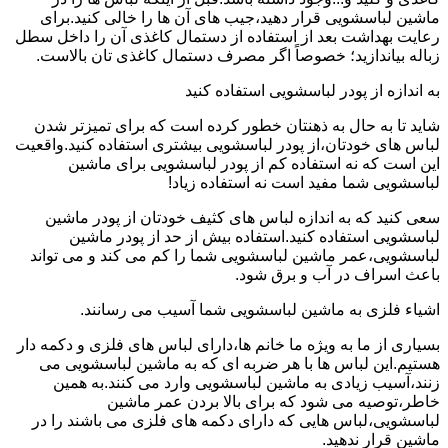
ماشین لباسشویی قرار دهید،جیب های آن ها را خالی کنید.برای
رعایت بهداشت بعد از استفاده از دستمال کاغذی آن را داخل سطل
زباله بیاندازید؛ خصوصاً اگر مصرف دستمال کاغذی تان بالاست.
به اندازه از پودر لباسشویی استفاده کنید
شاید تا به حال به ذهنتان خطور کرده است که برای تمیزتر شدن
لباس های خودتان،از پودر لباسشویی بیشتری استفاده کنید.واقعیت
این است که نه استفاده کم از پودر لباسشویی برای ماشین
لباسشویی شما مفید است نه استفاده زیاد!
سعی کنید که به اندازه لباس های کثیف خودتان از پودر ماشین
لباسشویی استفاده کنید.استفاده بیش از حد از پودر ماشین
لباسشویی،عمر ماشین لباسشویی شما را کم می کند و می تواند
باعث اسراف در آب و برق شود.
اشیاء فلزی به ماشین لباسشویی شما آسیب می رسانند.
بسیاری از ما به ویژه ما خانم ها،دارای لباس های فلزی و دکمه دار
هستیم.این لباس ها با هر ضربه ای که به ماشین لباسشویی می
زنند،آسیب زیادی به ماشین لباسشویی وارد می کنند.به همین
خاطر،توصیه می شود که برای بالا بردن عمر ماشین
لباسشویی،لباس هایی که دارای دکمه های فلزی می باشند را در
ماشین قرار ندهید.