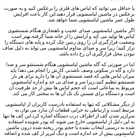
یا حداقل می توانید که لباس های فلزی را برعکس کنید و به صورت
برعکس در ماشین لباسشویی قرار دهید.این کار باعث افزایش
طول عمر ماشین لباسشویی شما خواهد شد.
اگر ماشین لباسشویی صدای عجیب و ناهنجاری هنگام شستشوی
لباس ها تولید می کند و آرامش را از خانه شما گرفته،بهتر است
وضعیت قرارگیری آن را روی زمین چک کرده و پایه های دستگاه را
تراز کنید؛ زیرا سر و صدای مداوم لباسشویی می تواند به دلیل صاف
نبودن محل قرارگیری آن رخ داده باشد.
اما در صورتی که گاه ماشین لباسشویی هنگام شستشو سر و صدا
دارد و گاه در سکوتی وصف ناشدنی کارش را انجام می دهد! باید
میزان لباس هایی که قصد شستشوی آن ها را دارید برای هر بار
شستشو تنظیم کنید،زیرا سر و صدای بی حد و اندازه لباسشویی
مربوط به ساعاتی است که حجم لباس ها بیش از حد ظرفیت آن
است و دستگاه برای شستن تک تک آن ها به سختی کار می کند.
از دیگر مشکلاتی که تنها به استفاده نادرست کاربران از لباسشویی
مرتبط است و ارتباطی به خرابی قطعات آن ندارد می توان به
سرازیر شدن کف از اطراف درب دستگاه اشاره کرد.این کف ها تنها
به این دلیل از لباسشویی خارج می شوند که پودر شوینده استفاده
شده به درستی انتخاب نشده یا حجم پودر ریخته شده درون ماشین
لباسشویی بیش از حد اندازه است و دیگ لبریز از کف شده و اضافه