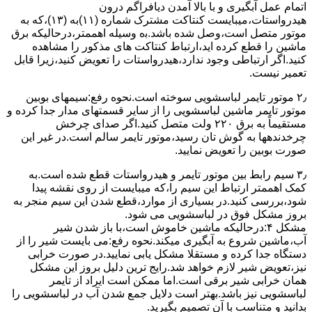
اﺗﻤﺎم عمل آﺑﮕﯿﺮی و ﺑﺎ ﺑﺎﻻ آﻣﺪن دﯾﺎﻓﺮاﮔﻢ درون
ﻫﯿﺪرواﺳﺘﺎت،میبایست ﮐﻨﺘﺎﮐﺖ ﻣﺸﺘﺮک شماره (۱۱)به (۱۳)،ﮐﻪ ﺑﻪ
ﻣﻮﺗﻮر ﻣﺘﺼﻞ اﺳﺖ،وﺻﻞ ﺷﺪه ﺑﺎﺷﺪ.ﺑه وسیله اهممتر،درحالیکه ﺑﺮق
ﻣﺎﺷﯿﻦ را ﻗﻄﻊ کرده اید،ارﺗﺒﺎط ﮐﻨﺘﺎﮐﺖ ﻫﺎی ﻣﺬﮐﻮر را ﻣﺸﺎﻫﺪه
کنید.اﮔﺮ ارﺗﺒﺎطی وجود ندارد،ﻫﯿﺪرواﺳﺘﺎت را ﺗﻌﻮﯾﺾ ﮐﻨﯿﺪ،زﯾﺮا قابل
ﺗﻌﻤﯿﺮ نیست.
۲٫ ﻣﻮﺗﻮر ﺗﺎﯾﻤﺮ لباسشویی ﺳﻮﺧﺘﻪ اﺳﺖ.نحوه رﻓﻊ:سیمهای ﺑﻮﺑﯿﻦ
ﻣﻮﺗﻮر ﺗﺎﯾﻤﺮ ماشین لباسشویی را از ﺳﺎﯾﺮ قسمتهای ﻣﺪار ﺟﺪا کرده و
مستقیماً ﺑﻪ برق ۲۲۰ وﻟﺖ ﻣﺘﺼﻞ کنید.اﮔﺮ ﺻﺪای ﭼﺮﺧﺶ
چرخدندهها به گوش تان رﺳﯿﺪ،ﻣﻮﺗﻮر ﺗﺎﯾﻤﺮ ﺳﺎﻟﻢ اﺳﺖ.در ﻏﯿﺮ اﯾﻦ
ﺻﻮرت ﺑﻮﺑﯿﻦ را ﺗﻌﻮﯾﺾ ﻧﻤﺎﯾﯿﺪ.
۳٫ ﺳﯿﻢ راﺑﻂ ﺑﯿﻦ ﻣﻮﺗﻮر ﺗﺎﯾﻤﺮ و ﻫﯿﺪرواﺳﺘﺎت ﻗﻄﻊ ﺷﺪه اﺳﺖ.به
کمک اهممتر ارﺗﺒﺎط اﯾﻦ ﺳﯿﻢ را،ﮐﻪ میبایست از روی ﻧﻘﺸﻪ ﭘﯿﺪا
ﺷﻮد،بررسی ﮐﻨﯿﺪ.در ﺑﺴﯿﺎری از موارد،ﻗﻄﻊ ﺷﺪن اﯾﻦ ﺳﯿﻢ ﻣﻨﺠﺮ ﺑﻪ
ﺑﺮوز مشکل ﻓﻮق در لباسشویی می شود.
مشکل ۴:درحالیکه ﻣﺎﺷﯿﻦ ﺧﺎﻣﻮش اﺳﺖ،ﺑﺎ ﺑﺎز ﺷﺪن ﺷﯿﺮ
آب،ﻣﺎﺷﯿﻦ ﺷﺮوع ﺑﻪ آﺑﮕﯿﺮی میکند.نحوه رﻓﻊ:می بایست ﺷﯿﺮ را از
دستگاه جدا کرده و مستقلا مشکل یابی نمایید.در صورت خرابی
نیز،تعویض شیر لازم خواهد شد.رایج ترین دلیل بروز این مشکل
همان خرابی شیر برقی است.اما ممکن است ایراد از تایمر
لباسشویی نیز باشد.بهتر است دلایل جمع شدن آب در لباسشویی را
بدانید و متناسب با آن تصمیم بگیرید.