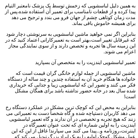
به همین دلیل لباسشویی که زخمش توسط یک پزشک نامعتبر التیام
پیدا کرده و از قطعات نامناسب برای تعمیر آن استفاده شده،پس از
مدت زمان کوتاهی چشم از جهان فرو می بندد و ترجیح می دهد
برای همیشه خاموش باقی بماند.
بنابراین اگر نمی خواهید ماشین لباسشویی به سرنوشتی دچار شود
که غیرقابل تغییر است،بهتر است به تعمیرکارانی اعتماد کنید که در
این زمینه سال ها تجربه و تخصص دارند و از سوی نمایندگی مجاز
اعزام می شوند.
تعمیر لباسشویی ایندزیت را به متخصص آن بسپارید
ماشین لباسشویی از جمله لوازم خانگی گران قیمت است که
خانواده ها هنگام خرید آن به استفاده چندین و چند ساله از دستگاه
فکر می کنند و تصور این که لباسشویی زیبا و جذابی که خریداری
شده سال بعد در خانه حضور نداشته باشد برای همگان مشکل
است!
بنابراین به محض این که کوچک ترین مشکل در عملکرد دستگاه رخ
می دهد کاربران دستپاچه شده و گاه شخصاً دست به تعمیراتی می
زنند که هیچ تجربه و تخصصی در آن ندارند و گاه تعمیر لباسشویی
ایندزیت را به اولین شماره ای که تحت عنوان تعمیرگاه در
اینترنت،روزنامه و...پیدا می کنند می سپارند! غافل از این که این
عمل مشکل کوچک اولیه را به یک ایراد بزرگ تبدیل می کند که