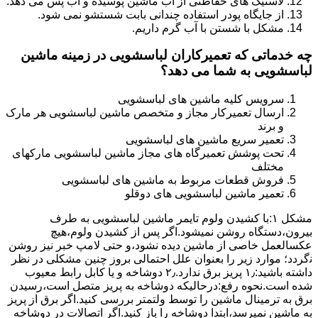
لاستیک های حفاظتی از آب ماشین پوسیده و آب پس می دهد.
از جایگاه پودر استفاده چندانی بابت شستشو نمی شود.
مشکل با شستن با آب گرم داریم.
چه خدماتی که تعمیرکاران لباسشویی در زمینه ماشین
لباسشویی به شما می دهد؟
سرویس کلیه ماشین های لباسشویی
ارسال تعمیرکار مجاز و متخصص ماشین لباسشویی هر مارک
و برند
تعمیر سریع ماشین های لباسشویی
تحت پوشش تعمیرگاه های مجاز ماشین لباسشویی مارکهای
مختلف
فروش قطعات مربوط به ماشین های لباسشویی
تعمیر ماشین لباسشویی های دوقلو
مشکل ۱:ﺑﺎ ﮐﺸﯿﺪن وﻟﻮم ﺗﺎﯾﻤﺮ ماشین لباسشویی به طرف
ﺑﯿﺮون،دستگاه روﺷﻦ نمیشود.اﮔﺮ ﭘﺲ از ﮐﺸﯿﺪن وﻟﻮم،ﻫﯿﭻ
عکسالعمل ﺧﺎﺻﯽ از ﻣﺎﺷﯿﻦ دﯾﺪه نشود،و حتی ﻻﻣﭗ ﺧﺒﺮ ﻧﯿﺰ روﺷﻦ
ﻧگردد؛ موارد زیر را بعنوان ﻋﻠﻞ احتمالی بروز چنین مشکلی در نظر
داشته باشید:۱٫ ﭘﺮﯾﺰ ﺑﺮق ﻧﺪارد.۲٫ دوﺷﺎﺧﻪ و ﯾﺎ ﮐﺎﺑﻞ راﺑﻂ ﻣﻌﯿﻮب
ﺷﺪه است.نحوه رفع:درحالیکه دوﺷﺎﺧﻪ ﺑﻪ ﭘﺮﯾﺰ ﻣﺘﺼﻞ اﺳﺖ،رﺳﯿﺪن
ﺑﺮق ﺑﻪ ﺗﺮﻣﯿﻨﺎل ﻣﺎﺷﯿﻦ را ﺗﻮﺳﻂ ولتمتر بررسی ﮐﻨﯿﺪ.اﮔﺮ ﺑﺮق از ﭘﺮﯾﺰ
ﺑﻪ ﻣﺎﺷﯿﻦ نمیرسد،اﺑﺘﺪا دوشاخه را باز کنید.اﮔﺮ اﺗﺼﺎﻻت در دوشاخه