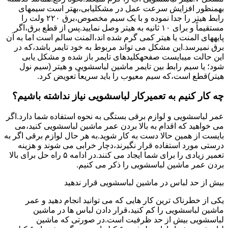
بهمنظور اﻓﺰاﯾﺶ ﺳﺮﻋﺖ ﻋﻤﻞ در مشکلیابی،بهتر است سیمهای
راﺑﻂ ﻫﯿﺘﺮ را ﺟﺪا ﻧﻤﻮده و ﺑﺎ ﯾﮏ ﺳﯿﻢ ﻣﺨﺼﻮص،برق ۲۲۰ ولت را
مستقیماً و برای ۱۰ ﺛﺎﻧﯿﻪ ﺑﻪ ﻫﯿﺘﺮ وصل نمایید.ﭘﺲ از ﻗﻄﻊ ﺑﺮق،اﮔﺮ
پایههای اﻟﻤﻨﺖ یا هیتر کمی ﮔﺮم ﺷﺪه اند،اﻟﻤﻨﺖ ﺳﺎﻟﻢ است اما ﺑﻪ آن
ﺑﺮق نمیرسد.اﯾﻦ ﻣﺸﮑﻞ می تواند مربوط به ﺧﻮد ﺗﺎﯾﻤﺮ باشد،ﮐﻪ در
این حالت میبایست صفحهکلیدهای ﺗﺎﯾﻤﺮ باز شده و مشکل یابی
شود؛ ﯾﺎ ﺳﯿﻢ راﺑﻂ ﺑﯿﻦ ﺗﺎﯾﻤﺮ ماشین لباسشویی و ﻫﯿﺘﺮ (سیم ﻧﻮل
ﻫﯿﺘﺮ)ﻗﻄﻊ اﺳﺖ،ﮐﻪ ﺳﯿﻢ ﻣﻌﯿﻮب را ﺑﺎﯾﺪ سریعاً ﺗﻌﻮﯾﺾ کرد.
چه کار کنیم به تعمیرکار لباسشویی نیاز نداشته باشیم؟
عمر لباسشویی و لوازم برقی بستگی به نحوه استفاده شما دارد.اگر
می خواهید که اقدام به بالا بردن عمر ماشین لباسشویی کنید،می
بایست از همین حالا دست به کار شوید.به هر حال لوازم برقی اگر به
درستی مورد استفاده قرار نگیرند،دچار خرابی می شوند و هزینه
تعمیر زیادی را برای شما ایجاد می کنند.در ادامه ۵ راه حل برای بالا
بردن عمر ماشین لباسشویی را ذکر می کنیم.
بیش از حد لباس در ماشین لباسشویی قرار ندهید
یکی از خطرناک ترین کار هایی که می توانید انجام دهید و عمر
ماشین لباسشویی را کم کنید،قرار دادن لباس ها در ماشین
لباسشویی بیش از حد ظرفیت است.در صورتی که ماشین