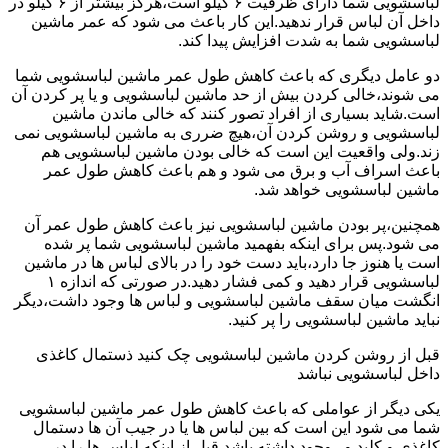
لباسشویی شما دارای ظرفیت ۶ کیلو است،هرگز بیشتر از ۶ کیلو در
داخل آن لباس قرار ندهید.این کار باعث می شود که عمر ماشین
لباسشویی شما به شدت افزایش پیدا کند.
دو عامل دیگری که باعث کاهش طول عمر ماشین لباسشویی شما
می شوند،خالی کردن بیش از حد ماشین لباسشویی و یا پر کردن آن
است.شاید بسیاری از افراد تصور کنند که خالی ماندن ماشین
لباسشویی و روشن کردن آن،هیچ ضرری به ماشین لباسشویی نمی
زند.ولی واقعیت این است که خالی بودن ماشین لباسشویی هم
باعث اسراف آب و برق می شود و هم باعث کاهش طول عمر
ماشین لباسشویی خواهد شد.
همچنین،پر بودن ماشین لباسشویی نیز باعث کاهش طول عمر آن
می شود.پس برای اینکه بفهمید ماشین لباسشویی شما پر شده
است یا هنوز جا دارد،باید دست خود را در بالای لباس ها در ماشین
لباسشویی قرار دهید و کمی فشار دهید.در صورتی که اندازه ۱
انگشت میان سقف ماشین لباسشویی و لباس ها وجود داشت،دیگر
نباید ماشین لباسشویی را پر کنید.
قبل از روشن کردن ماشین لباسشویی چک کنید ذستمال کاغذی
داخل لباسشویی نباشد
یکی دیگر از عواملی که باعث کاهش طول عمر ماشین لباسشویی
شما می شود این است که بین لباس ها یا در جیب آن ها دستمال
کاغذی و کلید و...وجود داشته باشد.قبل از اینکه لباس ها را در