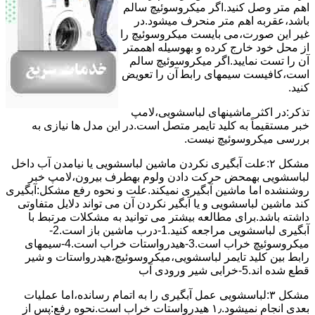
اﻫﻢ ﻣﺘﺮ وصل کنید.اﮔﺮ ﻣﯿﮑﺮوﺳﻮﺋﯿﭻ ﺳﺎﻟﻢ
ﺑﺎﺷﺪ،ﻋﻘﺮﺑﻪ اهم متر ﻣﻨﺤﺮف میشود.در
ﻏﯿﺮ اﯾﻦ ﺻﻮرت،می بایست ﻣﯿﮑﺮوﺳﻮﺋﯿﭻ را
از ﻣﺤﻞ خود ﺧﺎرج کرده و بهوسیله اهممتر
آن را ﺗﺴﺖ ﻧﻤﺎﯾﯿﺪ.اﮔﺮ ﻣﯿﮑﺮوﺳﻮﺋﯿﭻ ﺳﺎﻟﻢ
اﺳﺖ،ﮐﺎﻓﯿﺴﺖ سیمهای راﺑﻄ آن را ﺗﻌﻮﯾﺾ
کنید.
ﺗﺬﮐﺮ:در اﮐﺜﺮ ماشینهای لباسشویی،ﻻﻣﭗ
ﺧﺒﺮ مستقیماً ﺑﻪ ﮐﻠﯿﺪ ﺗﺎﯾﻤﺮ ﻣﺘﺼﻞ اﺳﺖ.در اﯾﻦ مدل ها ﻧﯿﺎزی ﺑﻪ
بررسی ﻣﯿﮑﺮوﺳﻮﺋﯿﭻ نیست.
مشکل ۲:علت آبگیری نکردن ماشین لباسشویی یا نیامدن آب داخل
لباسشویی بهمحض ﺣﺮﮐﺖ دادن وﻟﻮم بهطرف ﺑﯿﺮون،ﻻﻣﭗ ﺧﺒﺮ
روشنشده اﻣﺎ ﻣﺎﺷﯿﻦ آﺑﮕﯿﺮی نمیکند.ﻋﻠﺖ و نحوه رﻓﻊ مشکل:آبگیری
کند ماشین لباسشویی و یا آبگیر نکردن آن می تواند دلایل متفاوتی
داشته باشد.برای مطالعه بیشتر می توانید به مشکلات مرتبط با
آبگیری لباسشویی مراجعه کنید.1-درب ﻣﺎﺷﯿﻦ ﺑﺎز اﺳﺖ.2-
ﻣﯿﮑﺮوﺳﻮﺋﯿﭻ ﺧﺮاب اﺳﺖ.3-ﻫﯿﺪرواﺳﺘﺎت ﺧﺮاب اﺳﺖ.4-سیمهای
راﺑﻂ ﺑﯿﻦ ﮐﻠﯿﺪ ﺗﺎﯾﻤﺮ لباسشویی،ﻣﯿﮑﺮوﺳﻮﺋﯿﭻ،ﻫﯿﺪرواﺳﺘﺎت و ﺷﯿﺮ
ﻗﻄﻊ ﺷﺪه اند.5-خرابی شیر ورودی آب
مشکل ۳:لباسشویی ﻋﻤﻞ آﺑﮕﯿﺮی را ﺑﻪ اﺗﻤﺎم رﺳﺎﻧﺪه،اﻣﺎ ﻋﻤﻠﯿﺎت
ﺑﻌﺪی اﻧﺠﺎم نمیشود.۱٫ ﻫﯿﺪرواﺳﺘﺎت ﺧﺮاب اﺳﺖ.نحوه رﻓﻊ:ﭘﺲ از