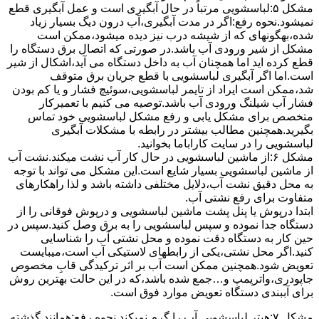
مشکل ۵:لباسشویی مرتباً در ﺣﺎل آﺑﮕﯿﺮی اﺳﺖ و ﻋﻤﻞ آﺑﮕﯿﺮی ﻗﻄﻊ
نمیشود.نحوه رﻓﻊ:اﮔﺮ در ﻣﺪت آﺑﮕﯿﺮی،آب درون دﯾﮓ ﺑﺴﯿﺎر زﯾﺎد
ﺷﺪه،بهگونهای ﮐﻪ از ﺷﯿﺸﻪ درب ﻧﯿﺰ دﯾﺪه میشود،ممکن است
مشکل از شیر ورودی آب باشد.در صورتی که اتصال برق دستگاه را
قطع کرده اید اما همچنان آب به داخل دستگاه می آید،اشکال از شیر
است.اما اگر آبگیری لباسشویی با قطع جریان برق متوقف
شد،ممکن است ایراد از تایمر لباسشویی،سوئیچ فشار و یا کم بودن
فشار آب شیلنگ ورودی آب باشد.توصیه می کنیم با تعمیرکار
متخصص برای مشکل یابی و رفع مشکل لباسشویی خود تماس
بگیرید.همچنین مطالب بیشتر در رابطه با مشکلات آبگیری
لباسشویی را در سایت کاراباما بخوانید.
مشکل ۶:از ﻣﺎﺷﯿﻦ لباسشویی در ﺣﺎل ﮐﺎر آب ﻧﺸﺖ میکند.نشت آب
از ماشین لباسشویی بسیار شایع است.این مشکل می تواند با توجه
به محل دقیق نشت آب،دلایل مختلفی داشته باشد و لذا راهکارهای
متفاوت برای رفع نشتی آب.
ابتدا درپوش یا پنل ﭘﺸﺖ ﻣﺎﺷﯿﻦ لباسشویی و درپوش ﻓﻮﻗﺎﻧﯽ را از
دستگاه ﺟﺪا ﻧﻤﻮده و ﺳﭙﺲ لباسشویی را ﺑﻪ ﺑﺮق وصل ﮐﻨﯿﺪ.سپس در
حین کار به دستگاه دقت نموده و ﻣﺤﻞ نشتی آب را ﺷﻨﺎﺳﺎﯾﯽ
کنید.اﮔﺮ ﻣﺤﻞ نشتی،ﯾﮑﯽ از رابطهای ﻻﺳﺘﯿﮑﯽ آب اﺳﺖ،میبایست
ﺗﻌﻮﯾﺾ شود.همچنین ﻣﻤﮑﻦ اﺳﺖ آب بر اثر ﺗﺮﮐﯿﺪﮔﯽ قابِ ﻣﺨﺼﻮص
ﺟﺎﭘﻮدری،واترپمپ و…جمع شده ﺑﺎﺷﺪ،ﮐﻪ در این حالت بهترین روش
برای آببندی دستگاه ﺗﻌﻮﯾﺾ ﻣﻮارد ﻓﻮق اﺳﺖ.
مشکل ۷:ﻫﯿﺘﺮ لباسشویی آب را ﮔﺮم نمیکند.نحوه رﻓﻊ:ﻫﻤﺎﻧﻨﺪ ﮔﺬﺷﺘﻪ