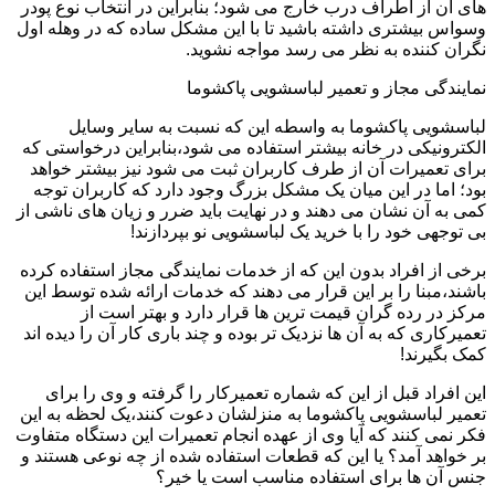
های آن از اطراف درب خارج می شود؛ بنابراین در انتخاب نوع پودر
وسواس بیشتری داشته باشید تا با این مشکل ساده که در وهله اول
نگران کننده به نظر می رسد مواجه نشوید.
نمایندگی مجاز و تعمیر لباسشویی پاکشوما
لباسشویی پاکشوما به واسطه این که نسبت به سایر وسایل
الکترونیکی در خانه بیشتر استفاده می شود،بنابراین درخواستی که
برای تعمیرات آن از طرف کاربران ثبت می شود نیز بیشتر خواهد
بود؛ اما در این میان یک مشکل بزرگ وجود دارد که کاربران توجه
کمی به آن نشان می دهند و در نهایت باید ضرر و زیان های ناشی از
بی توجهی خود را با خرید یک لباسشویی نو بپردازند!
برخی از افراد بدون این که از خدمات نمایندگی مجاز استفاده کرده
باشند،مبنا را بر این قرار می دهند که خدمات ارائه شده توسط این
مرکز در رده گران قیمت ترین ها قرار دارد و بهتر است از
تعمیرکاری که به آن ها نزدیک تر بوده و چند باری کار آن را دیده اند
کمک بگیرند!
این افراد قبل از این که شماره تعمیرکار را گرفته و وی را برای
تعمیر لباسشویی پاکشوما به منزلشان دعوت کنند،یک لحظه به این
فکر نمی کنند که آیا وی از عهده انجام تعمیرات این دستگاه متفاوت
بر خواهد آمد؟ یا این که قطعات استفاده شده از چه نوعی هستند و
جنس آن ها برای استفاده مناسب است یا خیر؟