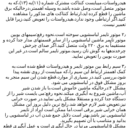
ﻫﯿﺪرواﺳﺘﺎت،میبایست ﮐﻨﺘﺎﮐﺖ ﻣﺸﺘﺮک شماره (۱۱)به (۱۳)،ﮐﻪ ﺑﻪ
ﻣﻮﺗﻮر ﻣﺘﺼﻞ اﺳﺖ،وﺻﻞ ﺷﺪه ﺑﺎﺷﺪ.ﺑه وسیله اهممتر،درحالیکه ﺑﺮق
ﻣﺎﺷﯿﻦ را ﻗﻄﻊ کرده اید،ارﺗﺒﺎط ﮐﻨﺘﺎﮐﺖ ﻫﺎی ﻣﺬﮐﻮر را ﻣﺸﺎﻫﺪه
کنید.اﮔﺮ ارﺗﺒﺎطی وجود ندارد،ﻫﯿﺪرواﺳﺘﺎت را ﺗﻌﻮﯾﺾ ﮐﻨﯿﺪ،زﯾﺮا قابل
ﺗﻌﻤﯿﺮ نیست.
۲٫ ﻣﻮﺗﻮر ﺗﺎﯾﻤﺮ لباسشویی ﺳﻮﺧﺘﻪ اﺳﺖ.نحوه رﻓﻊ:سیمهای ﺑﻮﺑﯿﻦ
ﻣﻮﺗﻮر ﺗﺎﯾﻤﺮ ماشین لباسشویی را از ﺳﺎﯾﺮ قسمتهای ﻣﺪار ﺟﺪا کرده و
مستقیماً ﺑﻪ برق ۲۲۰ وﻟﺖ ﻣﺘﺼﻞ کنید.اﮔﺮ ﺻﺪای ﭼﺮﺧﺶ
چرخدندهها به گوش تان رﺳﯿﺪ،ﻣﻮﺗﻮر ﺗﺎﯾﻤﺮ ﺳﺎﻟﻢ اﺳﺖ.در ﻏﯿﺮ اﯾﻦ
ﺻﻮرت ﺑﻮﺑﯿﻦ را ﺗﻌﻮﯾﺾ ﻧﻤﺎﯾﯿﺪ.
۳٫ ﺳﯿﻢ راﺑﻂ ﺑﯿﻦ ﻣﻮﺗﻮر ﺗﺎﯾﻤﺮ و ﻫﯿﺪرواﺳﺘﺎت ﻗﻄﻊ ﺷﺪه اﺳﺖ.به
کمک اهممتر ارﺗﺒﺎط اﯾﻦ ﺳﯿﻢ را،ﮐﻪ میبایست از روی ﻧﻘﺸﻪ ﭘﯿﺪا
ﺷﻮد،بررسی ﮐﻨﯿﺪ.در ﺑﺴﯿﺎری از موارد،ﻗﻄﻊ ﺷﺪن اﯾﻦ ﺳﯿﻢ ﻣﻨﺠﺮ ﺑﻪ
ﺑﺮوز مشکل ﻓﻮق در لباسشویی می شود.
مشکل ۴:درحالیکه ﻣﺎﺷﯿﻦ ﺧﺎﻣﻮش اﺳﺖ،ﺑﺎ ﺑﺎز ﺷﺪن ﺷﯿﺮ
آب،ﻣﺎﺷﯿﻦ ﺷﺮوع ﺑﻪ آﺑﮕﯿﺮی میکند.نحوه رﻓﻊ:می بایست ﺷﯿﺮ را از
دستگاه جدا کرده و مستقلا مشکل یابی نمایید.در صورت خرابی
نیز،تعویض شیر لازم خواهد شد.رایج ترین دلیل بروز این مشکل
همان خرابی شیر برقی است.اما ممکن است ایراد از تایمر
لباسشویی نیز باشد.بهتر است دلایل جمع شدن آب در لباسشویی را
بدانید و متناسب با آن تصمیم بگیرید.
مشکل ۵:لباسشویی مرتباً در ﺣﺎل آﺑﮕﯿﺮی اﺳﺖ و ﻋﻤﻞ آﺑﮕﯿﺮی ﻗﻄﻊ