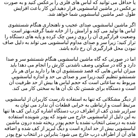
یا حداقل می توانید که لباس های فلزی را برعکس کنید و به صورت
برعکس در ماشین لباسشویی قرار دهید.این کار باعث افزایش
طول عمر ماشین لباسشویی شما خواهد شد.
اگر ماشین لباسشویی صدای عجیب و ناهنجاری هنگام شستشوی
لباس ها تولید می کند و آرامش را از خانه شما گرفته،بهتر است
وضعیت قرارگیری آن را روی زمین چک کرده و پایه های دستگاه را
تراز کنید؛ زیرا سر و صدای مداوم لباسشویی می تواند به دلیل صاف
نبودن محل قرارگیری آن رخ داده باشد.
اما در صورتی که گاه ماشین لباسشویی هنگام شستشو سر و صدا
دارد و گاه در سکوتی وصف ناشدنی کارش را انجام می دهد! باید
میزان لباس هایی که قصد شستشوی آن ها را دارید برای هر بار
شستشو تنظیم کنید،زیرا سر و صدای بی حد و اندازه لباسشویی
مربوط به ساعاتی است که حجم لباس ها بیش از حد ظرفیت آن
است و دستگاه برای شستن تک تک آن ها به سختی کار می کند.
از دیگر مشکلاتی که تنها به استفاده نادرست کاربران از لباسشویی
مرتبط است و ارتباطی به خرابی قطعات آن ندارد می توان به
سرازیر شدن کف از اطراف درب دستگاه اشاره کرد.این کف ها تنها
به این دلیل از لباسشویی خارج می شوند که پودر شوینده استفاده
شده به درستی انتخاب نشده یا حجم پودر ریخته شده درون ماشین
لباسشویی بیش از حد اندازه است و دیگ لبریز از کف شده و اضافه
های آن از اطراف درب خارج می شود؛ بنابراین در انتخاب نوع پودر