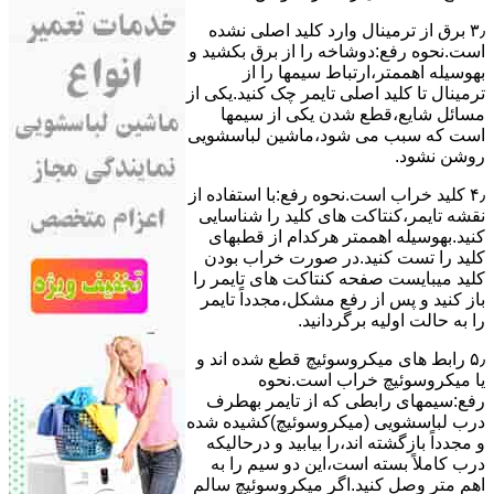
۳٫ ﺑﺮق از ﺗﺮﻣﯿﻨﺎل وارد ﮐﻠﯿﺪ اﺻﻠﯽ ﻧﺸﺪه
است.نحوه رﻓﻊ:دوشاخه را از ﺑﺮق بکشید و
بهوسیله اهممتر،ارﺗﺒﺎط سیمها را از
ﺗﺮﻣﯿﻨﺎل ﺗﺎ ﮐﻠﯿﺪ اﺻﻠﯽ ﺗﺎﯾﻤﺮ چک کنید.یکی از
مسائل شایع،ﻗﻄﻊ شدن ﯾﮑﯽ از سیمها
است که سبب می شود،ﻣﺎﺷﯿﻦ لباسشویی
روﺷﻦ نشود.
۴٫ ﮐﻠﯿﺪ ﺧﺮاب اﺳﺖ.نحوه رفع:ﺑﺎ اﺳﺘﻔﺎده از
ﻧﻘﺸﻪ ﺗﺎﯾﻤﺮ،ﮐﻨﺘﺎﮐﺖ ﻫﺎی ﮐﻠﯿﺪ را ﺷﻨﺎﺳﺎﯾﯽ
کنید.بهوسیله اهممتر هرکدام از قطبهای
ﮐﻠﯿﺪ را ﺗﺴﺖ ﮐﻨﯿﺪ.در ﺻﻮرت ﺧﺮاب ﺑﻮدن
ﮐﻠﯿﺪ میبایست ﺻﻔﺤﻪ ﮐﻨﺘﺎﮐﺖ ﻫﺎی ﺗﺎﯾﻤﺮ را
باز کنید و ﭘﺲ از رﻓﻊ مشکل،مجدداً ﺗﺎﯾﻤﺮ
را به حالت اوﻟﯿﻪ برگردانید.
۵٫ رابط های ﻣﯿﮑﺮوﺳﻮﺋﯿﭻ ﻗﻄﻊ شده اند و
ﯾﺎ ﻣﯿﮑﺮوﺳﻮﺋﯿﭻ ﺧﺮاب اﺳﺖ.نحوه
رفع:سیمهای راﺑﻄﯽ ﮐﻪ از ﺗﺎﯾﻤﺮ بهطرف
درب لباسشویی (ﻣﯿﮑﺮوﺳﻮﺋﯿﭻ)کشیده شده
و مجدداً بازگشته اند،را ﺑﯿﺎﺑﯿﺪ و درحالیکه
درب کاملاً ﺑﺴﺘﻪ اﺳﺖ،اﯾﻦ دو ﺳﯿﻢ را ﺑﻪ
اﻫﻢ ﻣﺘﺮ وصل کنید.اﮔﺮ ﻣﯿﮑﺮوﺳﻮﺋﯿﭻ ﺳﺎﻟﻢ