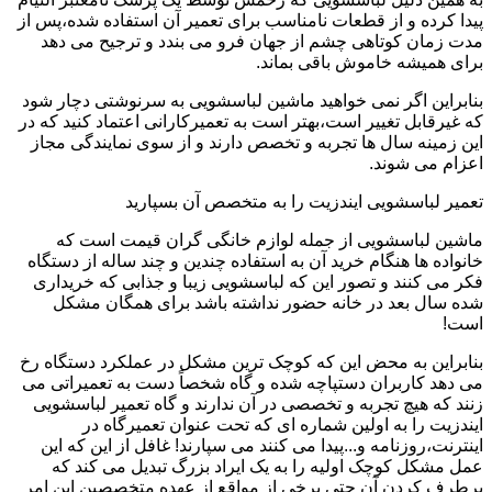
پیدا کرده و از قطعات نامناسب برای تعمیر آن استفاده شده،پس از
مدت زمان کوتاهی چشم از جهان فرو می بندد و ترجیح می دهد
برای همیشه خاموش باقی بماند.
بنابراین اگر نمی خواهید ماشین لباسشویی به سرنوشتی دچار شود
که غیرقابل تغییر است،بهتر است به تعمیرکارانی اعتماد کنید که در
این زمینه سال ها تجربه و تخصص دارند و از سوی نمایندگی مجاز
اعزام می شوند.
تعمیر لباسشویی ایندزیت را به متخصص آن بسپارید
ماشین لباسشویی از جمله لوازم خانگی گران قیمت است که
خانواده ها هنگام خرید آن به استفاده چندین و چند ساله از دستگاه
فکر می کنند و تصور این که لباسشویی زیبا و جذابی که خریداری
شده سال بعد در خانه حضور نداشته باشد برای همگان مشکل
است!
بنابراین به محض این که کوچک ترین مشکل در عملکرد دستگاه رخ
می دهد کاربران دستپاچه شده و گاه شخصاً دست به تعمیراتی می
زنند که هیچ تجربه و تخصصی در آن ندارند و گاه تعمیر لباسشویی
ایندزیت را به اولین شماره ای که تحت عنوان تعمیرگاه در
اینترنت،روزنامه و...پیدا می کنند می سپارند! غافل از این که این
عمل مشکل کوچک اولیه را به یک ایراد بزرگ تبدیل می کند که
برطرف کردن آن حتی برخی از مواقع از عهده متخصصین این امر