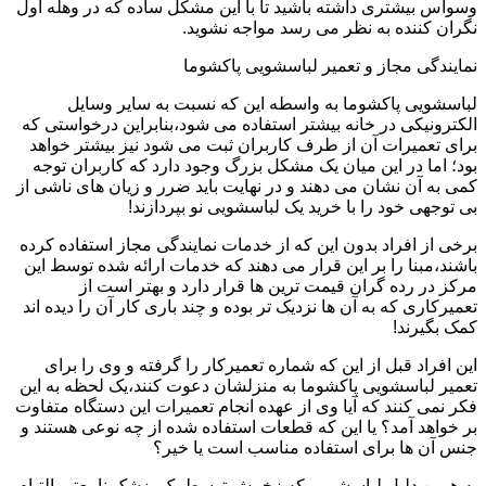
وسواس بیشتری داشته باشید تا با این مشکل ساده که در وهله اول
نگران کننده به نظر می رسد مواجه نشوید.
نمایندگی مجاز و تعمیر لباسشویی پاکشوما
لباسشویی پاکشوما به واسطه این که نسبت به سایر وسایل
الکترونیکی در خانه بیشتر استفاده می شود،بنابراین درخواستی که
برای تعمیرات آن از طرف کاربران ثبت می شود نیز بیشتر خواهد
بود؛ اما در این میان یک مشکل بزرگ وجود دارد که کاربران توجه
کمی به آن نشان می دهند و در نهایت باید ضرر و زیان های ناشی از
بی توجهی خود را با خرید یک لباسشویی نو بپردازند!
برخی از افراد بدون این که از خدمات نمایندگی مجاز استفاده کرده
باشند،مبنا را بر این قرار می دهند که خدمات ارائه شده توسط این
مرکز در رده گران قیمت ترین ها قرار دارد و بهتر است از
تعمیرکاری که به آن ها نزدیک تر بوده و چند باری کار آن را دیده اند
کمک بگیرند!
این افراد قبل از این که شماره تعمیرکار را گرفته و وی را برای
تعمیر لباسشویی پاکشوما به منزلشان دعوت کنند،یک لحظه به این
فکر نمی کنند که آیا وی از عهده انجام تعمیرات این دستگاه متفاوت
بر خواهد آمد؟ یا این که قطعات استفاده شده از چه نوعی هستند و
جنس آن ها برای استفاده مناسب است یا خیر؟
به همین دلیل لباسشویی که زخمش توسط یک پزشک نامعتبر التیام