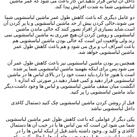
داخل آن لباس قرار ندهید.این کار باعث می شود که عمر ماشین
لباسشویی شما به شدت افزایش پیدا کند.
دو عامل دیگری که باعث کاهش طول عمر ماشین لباسشویی شما
می شوند،خالی کردن بیش از حد ماشین لباسشویی و یا پر کردن آن
است.شاید بسیاری از افراد تصور کنند که خالی ماندن ماشین
لباسشویی و روشن کردن آن،هیچ ضرری به ماشین لباسشویی نمی
زند.ولی واقعیت این است که خالی بودن ماشین لباسشویی هم
باعث اسراف آب و برق می شود و هم باعث کاهش طول عمر
ماشین لباسشویی خواهد شد.
همچنین،پر بودن ماشین لباسشویی نیز باعث کاهش طول عمر آن
می شود.پس برای اینکه بفهمید ماشین لباسشویی شما پر شده
است یا هنوز جا دارد،باید دست خود را در بالای لباس ها در ماشین
لباسشویی قرار دهید و کمی فشار دهید.در صورتی که اندازه ۱
انگشت میان سقف ماشین لباسشویی و لباس ها وجود داشت،دیگر
نباید ماشین لباسشویی را پر کنید.
قبل از روشن کردن ماشین لباسشویی چک کنید ذستمال کاغذی
داخل لباسشویی نباشد
یکی دیگر از عواملی که باعث کاهش طول عمر ماشین لباسشویی
شما می شود این است که بین لباس ها یا در جیب آن ها دستمال
کاغذی و کلید و...وجود داشته باشد.قبل از اینکه لباس ها را در
ماشین لباسشویی قرار دهید،جیب های آن ها را خالی کنید.برای