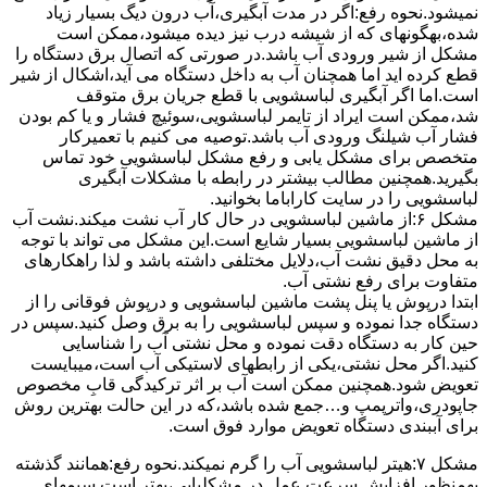
نمیشود.نحوه رﻓﻊ:اﮔﺮ در ﻣﺪت آﺑﮕﯿﺮی،آب درون دﯾﮓ ﺑﺴﯿﺎر زﯾﺎد
ﺷﺪه،بهگونهای ﮐﻪ از ﺷﯿﺸﻪ درب ﻧﯿﺰ دﯾﺪه میشود،ممکن است
مشکل از شیر ورودی آب باشد.در صورتی که اتصال برق دستگاه را
قطع کرده اید اما همچنان آب به داخل دستگاه می آید،اشکال از شیر
است.اما اگر آبگیری لباسشویی با قطع جریان برق متوقف
شد،ممکن است ایراد از تایمر لباسشویی،سوئیچ فشار و یا کم بودن
فشار آب شیلنگ ورودی آب باشد.توصیه می کنیم با تعمیرکار
متخصص برای مشکل یابی و رفع مشکل لباسشویی خود تماس
بگیرید.همچنین مطالب بیشتر در رابطه با مشکلات آبگیری
لباسشویی را در سایت کاراباما بخوانید.
مشکل ۶:از ﻣﺎﺷﯿﻦ لباسشویی در ﺣﺎل ﮐﺎر آب ﻧﺸﺖ میکند.نشت آب
از ماشین لباسشویی بسیار شایع است.این مشکل می تواند با توجه
به محل دقیق نشت آب،دلایل مختلفی داشته باشد و لذا راهکارهای
متفاوت برای رفع نشتی آب.
ابتدا درپوش یا پنل ﭘﺸﺖ ﻣﺎﺷﯿﻦ لباسشویی و درپوش ﻓﻮﻗﺎﻧﯽ را از
دستگاه ﺟﺪا ﻧﻤﻮده و ﺳﭙﺲ لباسشویی را ﺑﻪ ﺑﺮق وصل ﮐﻨﯿﺪ.سپس در
حین کار به دستگاه دقت نموده و ﻣﺤﻞ نشتی آب را ﺷﻨﺎﺳﺎﯾﯽ
کنید.اﮔﺮ ﻣﺤﻞ نشتی،ﯾﮑﯽ از رابطهای ﻻﺳﺘﯿﮑﯽ آب اﺳﺖ،میبایست
ﺗﻌﻮﯾﺾ شود.همچنین ﻣﻤﮑﻦ اﺳﺖ آب بر اثر ﺗﺮﮐﯿﺪﮔﯽ قابِ ﻣﺨﺼﻮص
ﺟﺎﭘﻮدری،واترپمپ و…جمع شده ﺑﺎﺷﺪ،ﮐﻪ در این حالت بهترین روش
برای آببندی دستگاه ﺗﻌﻮﯾﺾ ﻣﻮارد ﻓﻮق اﺳﺖ.
مشکل ۷:ﻫﯿﺘﺮ لباسشویی آب را ﮔﺮم نمیکند.نحوه رﻓﻊ:ﻫﻤﺎﻧﻨﺪ ﮔﺬﺷﺘﻪ
بهمنظور اﻓﺰاﯾﺶ ﺳﺮﻋﺖ ﻋﻤﻞ در مشکلیابی،بهتر است سیمهای