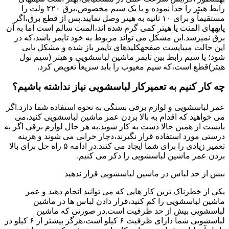
راﺑﻂ ﻫﯿﺘﺮ را ﺟﺪا ﻧﻤﻮده و ﺑﺎ ﯾﮏ ﺳﯿﻢ ﻣﺨﺼﻮص،برق ۲۲۰ ولت را
مستقیماً و برای ۱۰ ﺛﺎﻧﯿﻪ ﺑﻪ ﻫﯿﺘﺮ وصل نمایید.ﭘﺲ از ﻗﻄﻊ ﺑﺮق،اﮔﺮ
پایههای اﻟﻤﻨﺖ یا هیتر کمی ﮔﺮم ﺷﺪه اند،اﻟﻤﻨﺖ ﺳﺎﻟﻢ است اما ﺑﻪ آن
ﺑﺮق نمیرسد.اﯾﻦ ﻣﺸﮑﻞ می تواند مربوط به ﺧﻮد ﺗﺎﯾﻤﺮ باشد،ﮐﻪ در
این حالت میبایست صفحهکلیدهای ﺗﺎﯾﻤﺮ باز شده و مشکل یابی
شود؛ ﯾﺎ ﺳﯿﻢ راﺑﻂ ﺑﯿﻦ ﺗﺎﯾﻤﺮ ماشین لباسشویی و ﻫﯿﺘﺮ (سیم ﻧﻮل
ﻫﯿﺘﺮ)ﻗﻄﻊ اﺳﺖ،ﮐﻪ ﺳﯿﻢ ﻣﻌﯿﻮب را ﺑﺎﯾﺪ سریعاً ﺗﻌﻮﯾﺾ کرد.
چه کار کنیم به تعمیرکار لباسشویی نیاز نداشته باشیم؟
عمر لباسشویی و لوازم برقی بستگی به نحوه استفاده شما دارد.اگر
می خواهید که اقدام به بالا بردن عمر ماشین لباسشویی کنید،می
بایست از همین حالا دست به کار شوید.به هر حال لوازم برقی اگر به
درستی مورد استفاده قرار نگیرند،دچار خرابی می شوند و هزینه
تعمیر زیادی را برای شما ایجاد می کنند.در ادامه ۵ راه حل برای بالا
بردن عمر ماشین لباسشویی را ذکر می کنیم.
بیش از حد لباس در ماشین لباسشویی قرار ندهید
یکی از خطرناک ترین کار هایی که می توانید انجام دهید و عمر
ماشین لباسشویی را کم کنید،قرار دادن لباس ها در ماشین
لباسشویی بیش از حد ظرفیت است.در صورتی که ماشین
لباسشویی شما دارای ظرفیت ۶ کیلو است،هرگز بیشتر از ۶ کیلو در