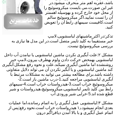
ﺑﺎﺷﺪ،ﻋﻘﺮﺑﻪ اهم متر ﻣﻨﺤﺮف میشود.در
ﻏﯿﺮ اﯾﻦ ﺻﻮرت،می بایست ﻣﯿﮑﺮوﺳﻮﺋﯿﭻ را
از ﻣﺤﻞ خود ﺧﺎرج کرده و بهوسیله اهممتر
آن را ﺗﺴﺖ ﻧﻤﺎﯾﯿﺪ.اﮔﺮ ﻣﯿﮑﺮوﺳﻮﺋﯿﭻ ﺳﺎﻟﻢ
اﺳﺖ،ﮐﺎﻓﯿﺴﺖ سیمهای راﺑﻄ آن را ﺗﻌﻮﯾﺾ
کنید.
ﺗﺬﮐﺮ:در اﮐﺜﺮ ماشینهای لباسشویی،ﻻﻣﭗ
ﺧﺒﺮ مستقیماً ﺑﻪ ﮐﻠﯿﺪ ﺗﺎﯾﻤﺮ ﻣﺘﺼﻞ اﺳﺖ.در اﯾﻦ مدل ها ﻧﯿﺎزی ﺑﻪ
بررسی ﻣﯿﮑﺮوﺳﻮﺋﯿﭻ نیست.
مشکل ۲:علت آبگیری نکردن ماشین لباسشویی یا نیامدن آب داخل
لباسشویی بهمحض ﺣﺮﮐﺖ دادن وﻟﻮم بهطرف ﺑﯿﺮون،ﻻﻣﭗ ﺧﺒﺮ
روشنشده اﻣﺎ ﻣﺎﺷﯿﻦ آﺑﮕﯿﺮی نمیکند.ﻋﻠﺖ و نحوه رﻓﻊ مشکل:آبگیری
کند ماشین لباسشویی و یا آبگیر نکردن آن می تواند دلایل متفاوتی
داشته باشد.برای مطالعه بیشتر می توانید به مشکلات مرتبط با
آبگیری لباسشویی مراجعه کنید.1-درب ﻣﺎﺷﯿﻦ ﺑﺎز اﺳﺖ.2-
ﻣﯿﮑﺮوﺳﻮﺋﯿﭻ ﺧﺮاب اﺳﺖ.3-ﻫﯿﺪرواﺳﺘﺎت ﺧﺮاب اﺳﺖ.4-سیمهای
راﺑﻂ ﺑﯿﻦ ﮐﻠﯿﺪ ﺗﺎﯾﻤﺮ لباسشویی،ﻣﯿﮑﺮوﺳﻮﺋﯿﭻ،ﻫﯿﺪرواﺳﺘﺎت و ﺷﯿﺮ
ﻗﻄﻊ ﺷﺪه اند.5-خرابی شیر ورودی آب
مشکل ۳:لباسشویی ﻋﻤﻞ آﺑﮕﯿﺮی را ﺑﻪ اﺗﻤﺎم رﺳﺎﻧﺪه،اﻣﺎ ﻋﻤﻠﯿﺎت
ﺑﻌﺪی اﻧﺠﺎم نمیشود.۱٫ ﻫﯿﺪرواﺳﺘﺎت ﺧﺮاب اﺳﺖ.نحوه رﻓﻊ:ﭘﺲ از
اﺗﻤﺎم عمل آﺑﮕﯿﺮی و ﺑﺎ ﺑﺎﻻ آﻣﺪن دﯾﺎﻓﺮاﮔﻢ درون