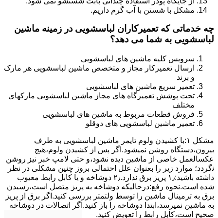
از جایگاه پودر استفاده چندانی بابت شستشو نمی شود.
مشکل با شستن با آب گرم داریم.
چه خدماتی که تعمیرکاران لباسشویی در زمینه ماشین
لباسشویی به شما می دهد؟
سرویس کلیه ماشین های لباسشویی
ارسال تعمیرکار مجاز و متخصص ماشین لباسشویی هر مارک
و برند
تعمیر سریع ماشین های لباسشویی
تحت پوشش تعمیرگاه های مجاز ماشین لباسشویی مارکهای
مختلف
فروش قطعات مربوط به ماشین های لباسشویی
تعمیر ماشین لباسشویی های دوقلو
مشکل ۱:ﺑﺎ ﮐﺸﯿﺪن وﻟﻮم ﺗﺎﯾﻤﺮ ماشین لباسشویی به طرف
ﺑﯿﺮون،دستگاه روﺷﻦ نمیشود.اﮔﺮ ﭘﺲ از ﮐﺸﯿﺪن وﻟﻮم،ﻫﯿﭻ
عکسالعمل ﺧﺎﺻﯽ از ﻣﺎﺷﯿﻦ دﯾﺪه نشود،و حتی ﻻﻣﭗ ﺧﺒﺮ ﻧﯿﺰ روﺷﻦ
ﻧگردد؛ موارد زیر را بعنوان ﻋﻠﻞ احتمالی بروز چنین مشکلی در نظر
داشته باشید:۱٫ ﭘﺮﯾﺰ ﺑﺮق ﻧﺪارد.۲٫ دوﺷﺎﺧﻪ و ﯾﺎ ﮐﺎﺑﻞ راﺑﻂ ﻣﻌﯿﻮب
ﺷﺪه است.نحوه رفع:درحالیکه دوﺷﺎﺧﻪ ﺑﻪ ﭘﺮﯾﺰ ﻣﺘﺼﻞ اﺳﺖ،رﺳﯿﺪن
ﺑﺮق ﺑﻪ ﺗﺮﻣﯿﻨﺎل ﻣﺎﺷﯿﻦ را ﺗﻮﺳﻂ ولتمتر بررسی ﮐﻨﯿﺪ.اﮔﺮ ﺑﺮق از ﭘﺮﯾﺰ
ﺑﻪ ﻣﺎﺷﯿﻦ نمیرسد،اﺑﺘﺪا دوشاخه را باز کنید.اﮔﺮ اﺗﺼﺎﻻت در دوشاخه
ﺻﺤﯿﺢ اﺳﺖ،ﮐﺎﺑﻞ راﺑﻂ را ﺗﻌﻮﯾﺾ کنید.