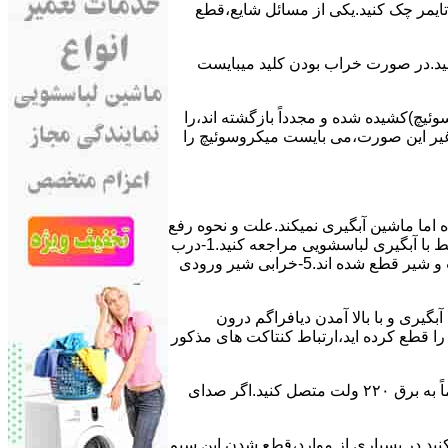
ﯽ ﺗﺎﯾﻤﺮ چک کنید.یکی از مسائل شایع،ﻗﻄﻊ
 ﮐﻨﯿﺪ.در ﺻﻮرت ﺧﺮاب ﺑﻮدن ﮐﻠﯿﺪ میبایست
ﯿﭻ)کشیده شده و مجدداً بازگشته اند،را
ر ﻏﯿﺮ اﯾﻦ ﺻﻮرت،می بایست ﻣﯿﮑﺮوﺳﻮﺋﯿﭻ را
اﻣﺎ ﻣﺎﺷﯿﻦ آﺑﮕﯿﺮی نمیکند.ﻋﻠﺖ و نحوه رﻓﻊ
مشکل:آبگیری کند ماشین لباسشویی و یا آبگیر نکردن آن می تواند دلایل متفاوتی داشته باشد.برای مطالعه بیشتر می توانید به مشکلات مرتبط با آبگیری لباسشویی مراجعه کنید.1-درب
ﻣﺎﺷﯿﻦ ﺑﺎز اﺳﺖ.2-ﻣﯿﮑﺮوﺳﻮﺋﯿﭻ ﺧﺮاب اﺳﺖ.3-ﻫﯿﺪرواﺳﺘﺎت ﺧﺮاب اﺳﺖ.4-سیمهای راﺑﻂ ﺑﯿﻦ ﮐﻠﯿﺪ ﺗﺎﯾﻤﺮ لباسشویی،ﻣﯿﮑﺮوﺳﻮﺋﯿﭻ،ﻫﯿﺪرواﺳﺘﺎت و ﺷﯿﺮ ﻗﻄﻊ ﺷﺪه اند.5-خرابی شیر ورودی
اﺳﺖ.نحوه رﻓﻊ:ﭘﺲ از اﺗﻤﺎم عمل آﺑﮕﯿﺮی و ﺑﺎ ﺑﺎﻻ آﻣﺪن دﯾﺎﻓﺮاﮔﻢ درون
لیکه ﺑﺮق ﻣﺎﺷﯿﻦ را ﻗﻄﻊ کرده اید،ارﺗﺒﺎط ﮐﻨﺘﺎﮐﺖ ﻫﺎی ﻣﺬﮐﻮر
۲٫ ﻣﻮﺗﻮر ﺗﺎﯾﻤﺮ لباسشویی ﺳﻮﺧﺘﻪ اﺳﺖ.نحوه رﻓﻊ:سیمهای ﺑﻮﺑﯿﻦ ﻣﻮﺗﻮر ﺗﺎﯾﻤﺮ ماشین لباسشویی را از ﺳﺎﯾﺮ قسمتهای ﻣﺪار ﺟﺪا کرده و مستقیماً ﺑﻪ برق ۲۲۰ وﻟﺖ ﻣﺘﺼﻞ کنید.اﮔﺮ ﺻﺪای
ﮐﻨﯿﺪ.در ﺑﺴﯿﺎری از موارد،ﻗﻄﻊ ﺷﺪن اﯾﻦ ﺳﯿﻢ