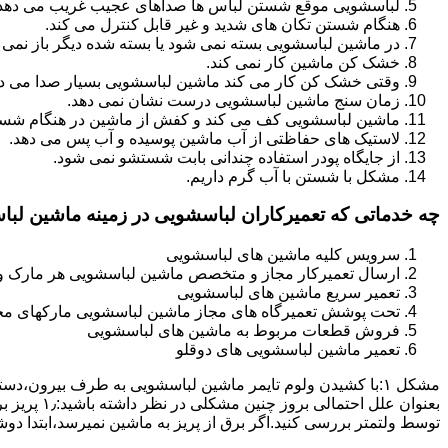
لباسشویی موقع شستن لباس ها صداهای عجیب غریب می دهد
هنگام شستن تکان های شدید و غیر قابل کنترل می کند.
در ماشین لباسشویی بسته نمی شود یا بسته شده دیگر باز نمی 
خشک کن ماشین کار نمی کند.
وقتی خشک کن کار می کند ماشین لباسشویی بسیار صدا می ده
زمان سنج ماشین لباسشویی درست نشان نمی دهد.
ماشین لباسشویی کف می کند و کفش از ماشین در هنگام شستن
لاستیک های حفاظتی از آب ماشین پوسیده و آب پس می دهد.
از جایگاه پودر استفاده چندانی بابت شستشو نمی شود.
مشکل با شستن با آب گرم داریم.
چه خدماتی که تعمیرکاران لباسشویی در زمینه ماشین لب
سرویس کلیه ماشین های لباسشویی
ارسال تعمیرکار مجاز و متخصص ماشین لباسشویی هر مارک و 
تعمیر سریع ماشین های لباسشویی
تحت پوشش تعمیرگاه های مجاز ماشین لباسشویی مارکهای م
فروش قطعات مربوط به ماشین های لباسشویی
تعمیر ماشین لباسشویی های دوقلو
مشکل ۱:ﺑﺎ ﮐﺸﯿﺪن وﻟﻮم ﺗﺎﯾﻤﺮ ماشین لباسشویی به طرف ﺑﯿﺮون
ﺗﻮﺳﻂ ولتمتر بررسی ﮐﻨﯿﺪ.اﮔﺮ ﺑﺮق از ﭘﺮﯾﺰ ﺑﻪ ﻣﺎﺷﯿﻦ نمیرسد،اﺑﺘﺪا دو