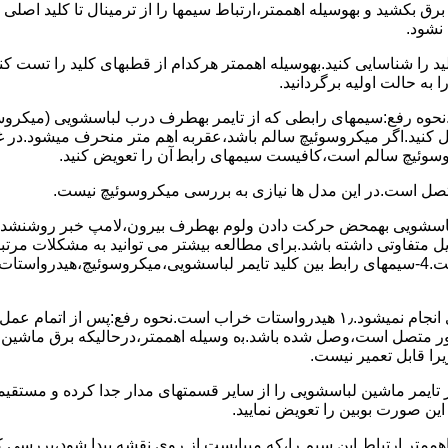
 ﺑﺮق بکشید و بهوسیله اهممتر،ارﺗﺒﺎط سیمها را از ﺗﺮﻣﯿﻨﺎل ﺗﺎ ﮐﻠﯿﺪ اﺻﻠ
نشود.
ﮐﻠﯿﺪ را ﺷﻨﺎﺳﺎﯾﯽ کنید.بهوسیله اهممتر هرکدام از قطبهای ﮐﻠﯿﺪ را ﺗﺴﺖ
 به حالت اوﻟﯿﻪ برگردانید.
نحوه رفع:سیمهای راﺑﻄﯽ ﮐﻪ از ﺗﺎﯾﻤﺮ بهطرف درب لباسشویی (ﻣﯿﮑﺮوﺳﻮﺋ
 وصل کنید.اﮔﺮ ﻣﯿﮑﺮوﺳﻮﺋﯿﭻ ﺳﺎﻟﻢ ﺑﺎﺷﺪ،ﻋﻘﺮﺑﻪ اهم متر ﻣﻨﺤﺮف میشود.د
ﺮوﺳﻮﺋﯿﭻ ﺳﺎﻟﻢ اﺳﺖ،ﮐﺎﻓﯿﺴﺖ سیمهای راﺑﻄ آن را ﺗﻌﻮﯾﺾ کنید.
ﻣﺘﺼﻞ اﺳﺖ.در اﯾﻦ مدل ها ﻧﯿﺎزی ﺑﻪ بررسی ﻣﯿﮑﺮوﺳﻮﺋﯿﭻ نیست.
اخل لباسشویی بهمحض ﺣﺮﮐﺖ دادن وﻟﻮم بهطرف ﺑﯿﺮون،ﻻﻣﭗ ﺧﺒﺮ روشنشده 
مشکل ۳:لباسشویی ﻋﻤﻞ آﺑﮕﯿﺮی را ﺑﻪ اﺗﻤﺎم رﺳﺎﻧﺪه،اﻣﺎ ﻋﻤﻠﯿﺎت ﺑﻌﺪی اﻧﺠﺎم نمیشود.۱٫ ﻫﯿﺪرواﺳﺘﺎت ﺧﺮاب 
یست ﮐﻨﺘﺎﮐﺖ ﻣﺸﺘﺮک شماره (۱۱)به (۱۳)،ﮐﻪ ﺑﻪ ﻣﻮﺗﻮر ﻣﺘﺼﻞ اﺳﺖ،وﺻﻞ ﺷﺪه ﺑﺎﺷﺪ.ﺑه وسیله اهممتر،درحا
ﯾﺮا قابل ﺗﻌﻤﯿﺮ نیست.
ﻦ ﺻﻮرت ﺑﻮﺑﯿﻦ را ﺗﻌﻮﯾﺾ ﻧﻤﺎﯾﯿﺪ.
اهممتر ارﺗﺒﺎط اﯾﻦ ﺳﯿﻢ را،ﮐﻪ میبایست از روی ﻧﻘﺸﻪ ﭘﯿﺪا ﺷﻮد،بررسی 