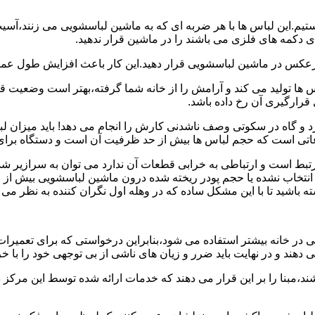
هستیم.این لباس ها با هر ضربه ای که به ماشین لباسشویی می زنند،آس
 دکمه های فلزی می باشند را در ماشین قرار ندهید.
برعکس در ماشین لباسشویی قرار دهید.این کار باعث افزایش طول عم
تولید می کند و آرامش را از خانه شما گرفته،بهتر است وضعیت قرارگ
قرارگیری آن رخ داده باشد.
 و گاه در سکوتی وصف ناشدنی کارش را انجام می دهد! باید میزان ل
اعاتی است که حجم لباس ها بیش از حد ظرفیت آن است و دستگاه برای
رتبط است و ارتباطی به خرابی قطعات آن ندارد می توان به سرازیر شد
انتخاب نشده یا حجم پودر ریخته شده درون ماشین لباسشویی بیش از ح
 باشید تا با این مشکل ساده که در وهله اول نگران کننده به نظر می
در خانه بیشتر استفاده می شود،بنابراین درخواستی که برای تعمیرات 
ند و در نهایت باید ضرر و زیان های ناشی از بی توجهی خود را با خری
ند،مبنا را بر این قرار می دهند که خدمات ارائه شده توسط این مرکز د