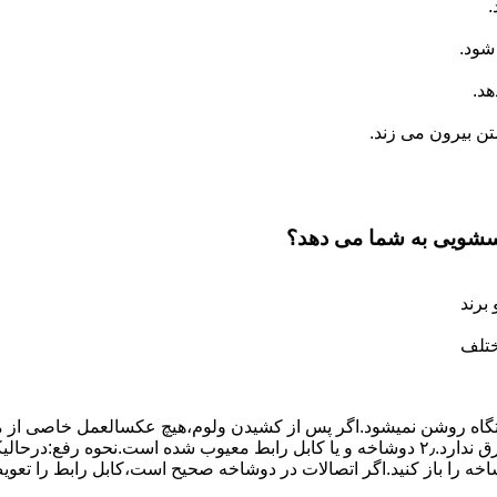
.
شود.
د.
 بیرون می زند.
اسشویی به شما می دهد؟
برند
ختلف
،دستگاه روﺷﻦ نمیشود.اﮔﺮ ﭘﺲ از ﮐﺸﯿﺪن وﻟﻮم،ﻫﯿﭻ عکسالعمل ﺧﺎﺻﯽ از ﻣ
بعنوان ﻋﻠﻞ احتمالی بروز چنین مشکلی در نظر داشته باشید:۱٫ ﭘﺮﯾﺰ ﺑﺮق ﻧﺪارد.۲٫ دوﺷﺎﺧﻪ و ﯾﺎ 
شاخه را باز کنید.اﮔﺮ اﺗﺼﺎﻻت در دوشاخه ﺻﺤﯿﺢ اﺳﺖ،ﮐﺎﺑﻞ راﺑﻂ را ﺗﻌﻮﯾ