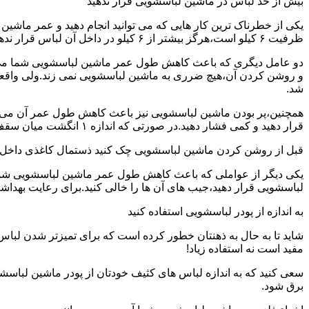
بیش از حد لباس در ماشین لباسشویی قرار ندهید
یکی از خطرناک ترین کار هایی که می توانید انجام دهید و عمر ماش
ظرفیت ۶ کیلو است،هرگز بیشتر از ۶ کیلو در داخل آن لباس قرار ندهید.این کار باعث می شود که عمر ماشین لباسشویی شما به شدت افزایش پیدا کند.
دو عامل دیگری که باعث کاهش طول عمر ماشین لباسشویی شما می شو
و روشن کردن آن،هیچ ضرری به ماشین لباسشویی نمی زند.ولی واق
شد.
همچنین،پر بودن ماشین لباسشویی نیز باعث کاهش طول عمر آن می شود
قرار دهید و کمی فشار دهید.در صورتی که اندازه ۱ انگشت میان سقف ماشین لباسشویی و لباس ها وجود داشت،دیگر نباید ماشین لباسشویی را پر کنید.
قبل از روشن کردن ماشین لباسشویی چک کنید ذستمال کاغذی داخل 
یکی دیگر از عواملی که باعث کاهش طول عمر ماشین لباسشویی شما می 
لباسشویی قرار دهید،جیب های آن ها را خالی کنید.برای رعایت بهداش
به اندازه از پودر لباسشویی استفاده کنید
شاید تا به حال به ذهنتان خطور کرده است که برای تمیزتر شدن لباس
مفید است نه استفاده زیاد!
سعی کنید که به اندازه لباس های کثیف خودتان از پودر ماشین لباسش
برق شود.