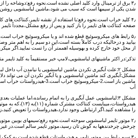
۳٫ ﺑﺮق از ﺗﺮﻣﯿﻨﺎل وارد ﮐﻠﯿﺪ اﺻﻠﯽ ﻧﺸﺪه است.نحوه رﻓﻊ:دوشاخه را از
شدن ﯾﮑﯽ از سیمها است که سبب می شود،ﻣﺎﺷﯿﻦ لباسشویی روﺷﻦ 
۴٫ ﮐﻠﯿﺪ ﺧﺮاب اﺳﺖ.نحوه رفع:ﺑﺎ اﺳﺘﻔﺎده از ﻧﻘﺸﻪ ﺗﺎﯾﻤﺮ،ﮐﻨﺘﺎﮐﺖ ﻫﺎی 
ﺻﻔﺤﻪ ﮐﻨﺘﺎﮐﺖ ﻫﺎی ﺗﺎﯾﻤﺮ را باز کنید و ﭘﺲ از رﻓﻊ مشکل،مجدداً ﺗﺎﯾﻤﺮ را
۵٫ رابط های ﻣﯿﮑﺮوﺳﻮﺋﯿﭻ ﻗﻄﻊ شده اند و ﯾﺎ ﻣﯿﮑﺮوﺳﻮﺋﯿﭻ ﺧﺮاب اﺳﺖ.
ﺑﯿﺎﺑﯿﺪ و درحالیکه درب کاملاً ﺑﺴﺘﻪ اﺳﺖ،اﯾﻦ دو ﺳﯿﻢ را ﺑﻪ اﻫﻢ ﻣﺘﺮ
از ﻣﺤﻞ خود ﺧﺎرج کرده و بهوسیله اهممتر آن را ﺗﺴﺖ ﻧﻤﺎﯾﯿﺪ.اﮔﺮ ﻣﯿﮑ
ﺗﺬﮐﺮ:در اﮐﺜﺮ ماشینهای لباسشویی،ﻻﻣﭗ ﺧﺒﺮ مستقیماً ﺑﻪ ﮐﻠﯿﺪ ﺗﺎﯾﻤﺮ 
مشکل ۲:علت آبگیری نکردن ماشین لباسشویی یا نیامدن آب د
آب
ﻫﯿﺪرواﺳﺘﺎت،میبا
را ﻣﺸﺎﻫﺪه کنید.اﮔﺮ ارﺗﺒﺎطی وجود ندارد،ﻫﯿﺪرواﺳﺘﺎت را ﺗﻌﻮﯾﺾ ﮐﻨﯿﺪ،ز
ﭼﺮﺧﺶ چرخدندهها به گوش تان رﺳﯿﺪ،ﻣﻮﺗﻮر ﺗﺎﯾﻤﺮ ﺳﺎﻟﻢ اﺳﺖ.در ﻏﯿﺮ اﯾ
۳٫ ﺳﯿﻢ راﺑﻂ ﺑﯿﻦ ﻣﻮﺗﻮر ﺗﺎﯾﻤﺮ و ﻫﯿﺪرواﺳﺘﺎت ﻗﻄﻊ ﺷﺪه اﺳﺖ.به کمک 