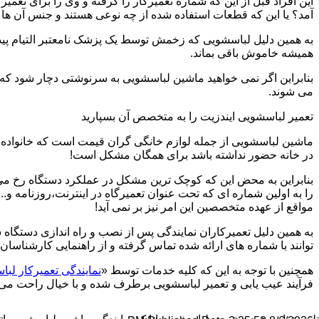
این افراد قبل از این که شماره تعمیرکار را گرفته و وی را برای تعم
آمد؟ یا این که قطعات استفاده شده از چه نوعی هستند و جنس آن ها
به همین دلیل لباسشویی که زخمش توسط یک پزشک نامعتبر التیام پید
همیشه خاموش باقی بماند.
بنابراین اگر نمی خواهید ماشین لباسشویی به سرنوشتی دچار شود که غ
می شوند.
تعمیر لباسشویی ایندزیت را به متخصص آن بسپارید
ماشین لباسشویی از جمله لوازم خانگی گران قیمت است که خانواده ها
در خانه حضور نداشته باشد برای همگان مشکل است!
بنابراین به محض این که کوچک ترین مشکل در عملکرد دستگاه رخ می د
را به اولین شماره ای که تحت عنوان تعمیرگاه در اینترنت،روزنامه و.
مواقع از عهده متخصصین این امر نیز بر نمی آید!
به همین دلیل تعمیرکاران نمایندگی پس از نصب و راه اندازی دستگاه 
توانند با شماره های ارائه شده تماس گرفته و از راهنمایی کارشناسان 
همچنین با توجه به این که کلیه خدمات توسط «
نمایندگی تعمیرکار لبا
فرآیند عیب یابی و تعمیر لباسشویی برطرف شده و با خیال راحت می توا