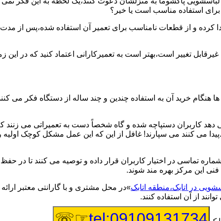
یر لباسشویی پاکشوما به منزلشان دعوت کنند،یک لحظه به این فکر نمی کن
 برای استفاده مناسب است یا خیر؟
ا کرده و از قطعات نامناسب برای تعمیر آن استفاده شده،پس از مدت 
یرقابل تغییر است،بهتر است به تعمیرکارانی اعتماد کنید که در این ز
 هنگام خرید آن به استفاده چندین و چند ساله از دستگاه فکر می کنند
هد کاربران دستپاچه شده و گاه شخصاً دست به تعمیراتی می زنند که 
..پیدا می کنند می سپارند! غافل از این که این عمل مشکل کوچک اولیه
شماره تماسی در اختیار کاربران قرار داده و توصیه می کنند تا در ح
فنی این مرکز بهره مند شوند.
سشویی در اتابک،منطقه اتابک
»در محل مشتری و با گارانتی معتبر ارائه
نند از آن استفاده کنند.
☞☏
tel:09109131734