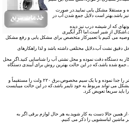
ده و مستقلا مشکل یابی نمایید.در صورت
نیز باشد.بهتر است دلایل جمع شدن آب در
ونهای ﮐﻪ از ﺷﯿﺸﻪ درب ﻧﯿﺰ دﯾﺪه
اشکال از شیر است.اما اگر آبگیری
توصیه می کنیم با تعمیرکار متخصص برای مشکل یابی و رفع مشکل
محل دقیق نشت آب،دلایل مختلفی داشته باشد و لذا راهکارهای
ار به دستگاه دقت نموده و ﻣﺤﻞ نشتی آب را ﺷﻨﺎﺳﺎﯾﯽ کنید.اﮔﺮ ﻣﺤﻞ
ع شده ﺑﺎﺷﺪ،ﮐﻪ در این حالت بهترین روش برای آببندی دستگاه
مشکل ۷:ﻫﯿﺘﺮ لباسشویی آب را ﮔﺮم نمیکند.نحوه رﻓﻊ:ﻫﻤﺎﻧﻨﺪ ﮔﺬﺷﺘﻪ بهمنظور اﻓﺰاﯾﺶ ﺳﺮﻋﺖ ﻋﻤﻞ در مشکلیابی،بهتر است سیمهای راﺑﻂ ﻫﯿﺘﺮ را ﺟﺪا ﻧﻤﻮده و ﺑﺎ ﯾﮏ ﺳﯿﻢ ﻣﺨﺼﻮص،برق ۲۲۰ ولت را مستقیماً و
ﯾﻦ ﻣﺸﮑﻞ می تواند مربوط به ﺧﻮد ﺗﺎﯾﻤﺮ باشد،ﮐﻪ در این حالت میبایست
ﺑﺎﯾﺪ سریعاً ﺗﻌﻮﯾﺾ کرد.
ز همین حالا دست به کار شوید.به هر حال لوازم برقی اگر به