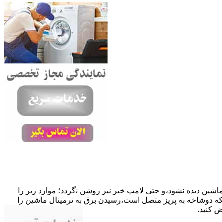
ﺎﺷﯿﻦ دﯾﺪه نشود،و حتی ﻻﻣﭗ ﺧﺒﺮ ﻧﯿﺰ روﺷﻦ ﻧگردد؛ موارد زیر را
ﮐﺎﺑﻞ راﺑﻂ ﻣﻌﯿﻮب ﺷﺪه است.نحوه رفع:درحالیکه دوﺷﺎﺧﻪ ﺑﻪ ﭘﺮﯾﺰ ﻣﺘﺼﻞ اﺳﺖ،رﺳﯿﺪن ﺑﺮق ﺑﻪ ﺗﺮﻣﯿﻨﺎل ﻣﺎﺷﯿﻦ را
ﺾ کنید.