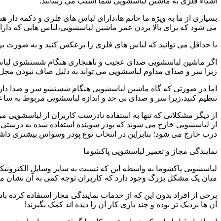
اشیاء فلزی به ماشین لباسشویی شما آسیب می رسانند.
بسیاری از ما به ویژه ما خانم ها،دارای لباس های فلزی و دکمه دار 
می شود که برای بالا بردن عمر ماشین لباسشویی،لباس هایی که دارای
یا حداقل می توانید که لباس های فلزی را برعکس کنید و به صورت 
اگر ماشین لباسشویی صدای عجیب و ناهنجاری هنگام شستشوی لباس ها 
زیرا سر و صدای مداوم لباسشویی می تواند به دلیل صاف نبودن محل 
اما در صورتی که گاه ماشین لباسشویی هنگام شستشو سر و صدا دارد
تنظیم کنید،زیرا سر و صدای بی حد و اندازه لباسشویی مربوط به س
از دیگر مشکلاتی که تنها به استفاده نادرست کاربران از لباسشویی م
از لباسشویی خارج می شوند که پودر شوینده استفاده شده به درستی 
درب خارج می شود؛ بنابراین در انتخاب نوع پودر وسواس بیشتری داشته
نمایندگی مجاز و تعمیر لباسشویی پاکشوما
لباسشویی پاکشوما به واسطه این که نسبت به سایر وسایل الکترونیکی 
میان یک مشکل بزرگ وجود دارد که کاربران توجه کمی به آن نشان می ده
برخی از افراد بدون این که از خدمات نمایندگی مجاز استفاده کرده باش
آن ها نزدیک تر بوده و چند باری کار آن را دیده اند کمک بگیرند!