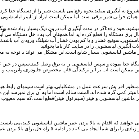
 ﺷﺮوع ﺑﻪ آﺑﮕﯿﺮی میکند.نحوه رﻓﻊ:می بایست ﺷﯿﺮ را از دستگاه جدا کر
 همان خرابی شیر برقی است.اما ممکن است ایراد از تایمر لباسشویی 
ﻊ نمیشود.نحوه رﻓﻊ:اﮔﺮ در ﻣﺪت آﺑﮕﯿﺮی،آب درون دﯾﮓ ﺑﺴﯿﺎر زﯾﺎد ﺷﺪه،بهگ
ق دستگاه را قطع کرده اید اما همچنان آب به داخل دستگاه می آید،
باسشویی،سوئیچ فشار و یا کم بودن فشار آب شیلنگ ورودی آب باشد.
 آبگیری لباسشویی را در سایت کاراباما بخوانید.
 از ماشین لباسشویی بسیار شایع است.این مشکل می تواند با توجه به 
تگاه ﺟﺪا ﻧﻤﻮده و ﺳﭙﺲ لباسشویی را ﺑﻪ ﺑﺮق وصل ﮐﻨﯿﺪ.سپس در حین ک
 ﻣﻤﮑﻦ اﺳﺖ آب بر اثر ﺗﺮﮐﯿﺪﮔﯽ قابِ ﻣﺨﺼﻮص ﺟﺎﭘﻮدری،واترپمپ و…جم
اﻟﻤﻨﺖ یا هیتر کمی ﮔﺮم ﺷﺪه اند،اﻟﻤﻨﺖ ﺳﺎﻟﻢ است اما ﺑﻪ آن ﺑﺮق نمیرسد.ا
ﻤﺮ ماشین لباسشویی و ﻫﯿﺘﺮ (سیم ﻧﻮل ﻫﯿﺘﺮ)ﻗﻄﻊ اﺳﺖ،ﮐﻪ ﺳﯿﻢ ﻣﻌﯿﻮب را 
 خواهید که اقدام به بالا بردن عمر ماشین لباسشویی کنید،می بایست ا
امه ۵ راه حل برای بالا بردن عمر ماشین لباسشویی را ذکر می کنیم.