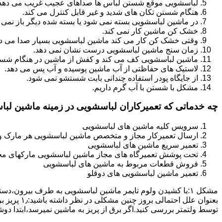
لباسشویی موقع شستن لباس ها صداهای عجیب غریب می دهد
هنگام شستن تکان های شدید و غیر قابل کنترل می کند.
در ماشین لباسشویی بسته نمی شود یا بسته شده دیگر باز نمی 
خشک کن ماشین کار نمی کند.
وقتی خشک کن کار می کند ماشین لباسشویی بسیار صدا می ده
زمان سنج ماشین لباسشویی درست نشان نمی دهد.
ماشین لباسشویی کف می کند و کفش از ماشین در هنگام شستن
لاستیک های حفاظتی از آب ماشین پوسیده و آب پس می دهد.
از جایگاه پودر استفاده چندانی بابت شستشو نمی شود.
مشکل با شستن با آب گرم داریم.
چه خدماتی که تعمیرکاران لباسشویی در زمینه ماشین لب
سرویس کلیه ماشین های لباسشویی
ارسال تعمیرکار مجاز و متخصص ماشین لباسشویی هر مارک و 
تعمیر سریع ماشین های لباسشویی
تحت پوشش تعمیرگاه های مجاز ماشین لباسشویی مارکهای م
فروش قطعات مربوط به ماشین های لباسشویی
تعمیر ماشین لباسشویی های دوقلو
مشکل ۱:ﺑﺎ ﮐﺸﯿﺪن وﻟﻮم ﺗﺎﯾﻤﺮ ماشین لباسشویی به طرف ﺑﯿﺮون
ﺗﻮﺳﻂ ولتمتر بررسی ﮐﻨﯿﺪ.اﮔﺮ ﺑﺮق از ﭘﺮﯾﺰ ﺑﻪ ﻣﺎﺷﯿﻦ نمیرسد،اﺑﺘﺪا دو