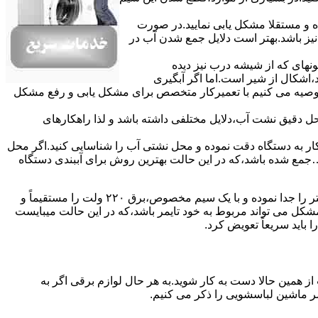
ده و مستقلا مشکل یابی نمایید.در صورت
نیز باشد.بهتر است دلایل جمع شدن آب در
ونهای ﮐﻪ از ﺷﯿﺸﻪ درب ﻧﯿﺰ دﯾﺪه
اشکال از شیر است.اما اگر آبگیری
توصیه می کنیم با تعمیرکار متخصص برای مشکل یابی و رفع مشکل
محل دقیق نشت آب،دلایل مختلفی داشته باشد و لذا راهکارهای
ار به دستگاه دقت نموده و ﻣﺤﻞ نشتی آب را ﺷﻨﺎﺳﺎﯾﯽ کنید.اﮔﺮ ﻣﺤﻞ
ع شده ﺑﺎﺷﺪ،ﮐﻪ در این حالت بهترین روش برای آببندی دستگاه
مشکل ۷:ﻫﯿﺘﺮ لباسشویی آب را ﮔﺮم نمیکند.نحوه رﻓﻊ:ﻫﻤﺎﻧﻨﺪ ﮔﺬﺷﺘﻪ بهمنظور اﻓﺰاﯾﺶ ﺳﺮﻋﺖ ﻋﻤﻞ در مشکلیابی،بهتر است سیمهای راﺑﻂ ﻫﯿﺘﺮ را ﺟﺪا ﻧﻤﻮده و ﺑﺎ ﯾﮏ ﺳﯿﻢ ﻣﺨﺼﻮص،برق ۲۲۰ ولت را مستقیماً و
ﯾﻦ ﻣﺸﮑﻞ می تواند مربوط به ﺧﻮد ﺗﺎﯾﻤﺮ باشد،ﮐﻪ در این حالت میبایست
ﺑﺎﯾﺪ سریعاً ﺗﻌﻮﯾﺾ کرد.
ز همین حالا دست به کار شوید.به هر حال لوازم برقی اگر به