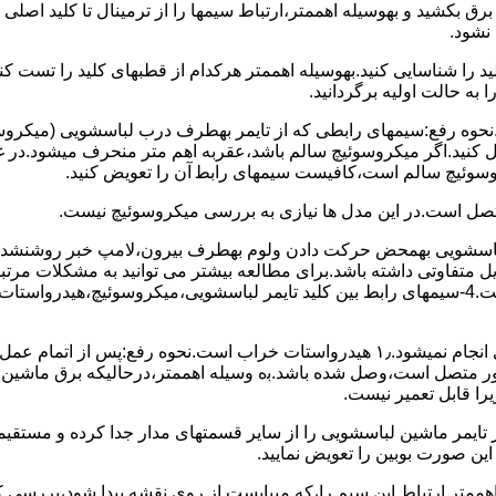
 ﺑﺮق بکشید و بهوسیله اهممتر،ارﺗﺒﺎط سیمها را از ﺗﺮﻣﯿﻨﺎل ﺗﺎ ﮐﻠﯿﺪ اﺻﻠ
نشود.
ﮐﻠﯿﺪ را ﺷﻨﺎﺳﺎﯾﯽ کنید.بهوسیله اهممتر هرکدام از قطبهای ﮐﻠﯿﺪ را ﺗﺴﺖ
 به حالت اوﻟﯿﻪ برگردانید.
نحوه رفع:سیمهای راﺑﻄﯽ ﮐﻪ از ﺗﺎﯾﻤﺮ بهطرف درب لباسشویی (ﻣﯿﮑﺮوﺳﻮﺋ
 وصل کنید.اﮔﺮ ﻣﯿﮑﺮوﺳﻮﺋﯿﭻ ﺳﺎﻟﻢ ﺑﺎﺷﺪ،ﻋﻘﺮﺑﻪ اهم متر ﻣﻨﺤﺮف میشود.د
ﺮوﺳﻮﺋﯿﭻ ﺳﺎﻟﻢ اﺳﺖ،ﮐﺎﻓﯿﺴﺖ سیمهای راﺑﻄ آن را ﺗﻌﻮﯾﺾ کنید.
ﻣﺘﺼﻞ اﺳﺖ.در اﯾﻦ مدل ها ﻧﯿﺎزی ﺑﻪ بررسی ﻣﯿﮑﺮوﺳﻮﺋﯿﭻ نیست.
اخل لباسشویی بهمحض ﺣﺮﮐﺖ دادن وﻟﻮم بهطرف ﺑﯿﺮون،ﻻﻣﭗ ﺧﺒﺮ روشنشده 
مشکل ۳:لباسشویی ﻋﻤﻞ آﺑﮕﯿﺮی را ﺑﻪ اﺗﻤﺎم رﺳﺎﻧﺪه،اﻣﺎ ﻋﻤﻠﯿﺎت ﺑﻌﺪی اﻧﺠﺎم نمیشود.۱٫ ﻫﯿﺪرواﺳﺘﺎت ﺧﺮاب 
یست ﮐﻨﺘﺎﮐﺖ ﻣﺸﺘﺮک شماره (۱۱)به (۱۳)،ﮐﻪ ﺑﻪ ﻣﻮﺗﻮر ﻣﺘﺼﻞ اﺳﺖ،وﺻﻞ ﺷﺪه ﺑﺎﺷﺪ.ﺑه وسیله اهممتر،درحا
ﯾﺮا قابل ﺗﻌﻤﯿﺮ نیست.
ﻦ ﺻﻮرت ﺑﻮﺑﯿﻦ را ﺗﻌﻮﯾﺾ ﻧﻤﺎﯾﯿﺪ.
اهممتر ارﺗﺒﺎط اﯾﻦ ﺳﯿﻢ را،ﮐﻪ میبایست از روی ﻧﻘﺸﻪ ﭘﯿﺪا ﺷﻮد،بررسی 