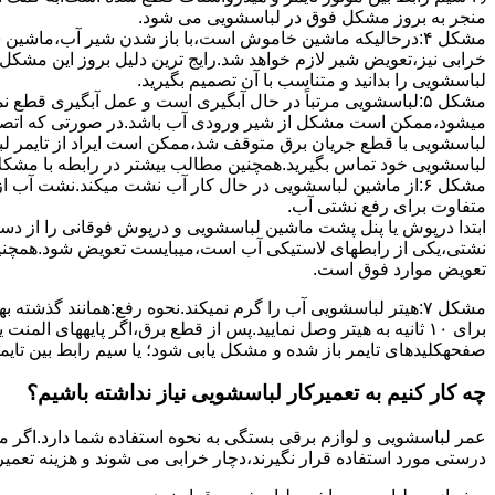
ﻣﻨﺠﺮ ﺑﻪ ﺑﺮوز مشکل ﻓﻮق در لباسشویی می شود.
مشکل ۴:درحالیکه ﻣﺎﺷﯿﻦ ﺧﺎﻣﻮش اﺳﺖ،ﺑﺎ ﺑﺎز ﺷﺪن ﺷﯿﺮ آب،ﻣﺎﺷﯿﻦ
خرابی نیز،تعویض شیر لازم خواهد شد.رایج ترین دلیل بروز این مشکل
لباسشویی را بدانید و متناسب با آن تصمیم بگیرید.
مشکل ۵:لباسشویی مرتباً در ﺣﺎل آﺑﮕﯿﺮی اﺳﺖ و ﻋﻤﻞ آﺑﮕﯿﺮی ﻗﻄ
میشود،ممکن است مشکل از شیر ورودی آب باشد.در صورتی که اتصال بر
لباسشویی با قطع جریان برق متوقف شد،ممکن است ایراد از تایمر ل
لباسشویی خود تماس بگیرید.همچنین مطالب بیشتر در رابطه با مشکلات
مشکل ۶:از ﻣﺎﺷﯿﻦ لباسشویی در ﺣﺎل ﮐﺎر آب ﻧﺸﺖ میکند.نشت آب
متفاوت برای رفع نشتی آب.
ابتدا درپوش یا پنل ﭘﺸﺖ ﻣﺎﺷﯿﻦ لباسشویی و درپوش ﻓﻮﻗﺎﻧﯽ را از دس
نشتی،ﯾﮑﯽ از رابطهای ﻻﺳﺘﯿﮑﯽ آب اﺳﺖ،میبایست ﺗﻌﻮﯾﺾ شود.همچنین
ﺗﻌﻮﯾﺾ ﻣﻮارد ﻓﻮق اﺳﺖ.
برای ۱۰ ﺛﺎﻧﯿﻪ ﺑﻪ ﻫﯿﺘﺮ وصل نمایید.ﭘﺲ از ﻗﻄﻊ ﺑﺮق،اﮔﺮ پایههای 
صفحهکلیدهای ﺗﺎﯾﻤﺮ باز شده و مشکل یابی شود؛ ﯾﺎ ﺳﯿﻢ راﺑﻂ ﺑﯿﻦ ﺗﺎﯾ
چه کار کنیم به تعمیرکار لباسشویی نیاز نداشته باشیم؟
عمر لباسشویی و لوازم برقی بستگی به نحوه استفاده شما دارد.اگر می
درستی مورد استفاده قرار نگیرند،دچار خرابی می شوند و هزینه تعمیر زیادی را برای شما ایجاد می کنند.در اد