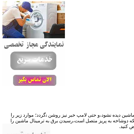
ﺎﺷﯿﻦ دﯾﺪه نشود،و حتی ﻻﻣﭗ ﺧﺒﺮ ﻧﯿﺰ روﺷﻦ ﻧگردد؛ موارد زیر را
ﮐﺎﺑﻞ راﺑﻂ ﻣﻌﯿﻮب ﺷﺪه است.نحوه رفع:درحالیکه دوﺷﺎﺧﻪ ﺑﻪ ﭘﺮﯾﺰ ﻣﺘﺼﻞ اﺳﺖ،رﺳﯿﺪن ﺑﺮق ﺑﻪ ﺗﺮﻣﯿﻨﺎل ﻣﺎﺷﯿﻦ را
ﺾ کنید.