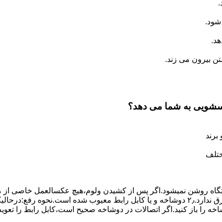
.
شود.
د.
 بیرون می زند.
اسشویی به شما می دهد؟
برند
ختلف
،دستگاه روﺷﻦ نمیشود.اﮔﺮ ﭘﺲ از ﮐﺸﯿﺪن وﻟﻮم،ﻫﯿﭻ عکسالعمل ﺧﺎﺻﯽ از ﻣ
بعنوان ﻋﻠﻞ احتمالی بروز چنین مشکلی در نظر داشته باشید:۱٫ ﭘﺮﯾﺰ ﺑﺮق ﻧﺪارد.۲٫ دوﺷﺎﺧﻪ و ﯾﺎ 
شاخه را باز کنید.اﮔﺮ اﺗﺼﺎﻻت در دوشاخه ﺻﺤﯿﺢ اﺳﺖ،ﮐﺎﺑﻞ راﺑﻂ را ﺗﻌﻮﯾ