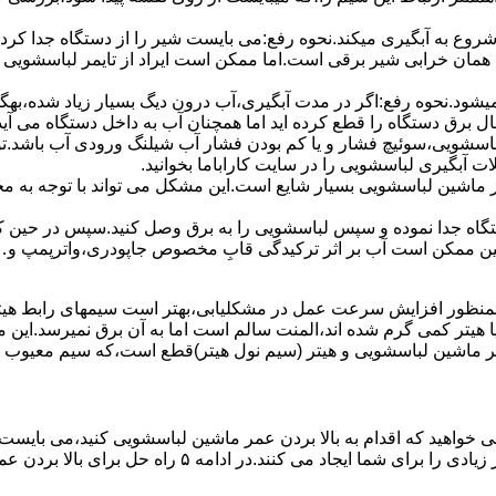
 ﺷﺮوع ﺑﻪ آﺑﮕﯿﺮی میکند.نحوه رﻓﻊ:می بایست ﺷﯿﺮ را از دستگاه جدا کر
 همان خرابی شیر برقی است.اما ممکن است ایراد از تایمر لباسشویی 
ﻊ نمیشود.نحوه رﻓﻊ:اﮔﺮ در ﻣﺪت آﺑﮕﯿﺮی،آب درون دﯾﮓ ﺑﺴﯿﺎر زﯾﺎد ﺷﺪه،بهگ
ق دستگاه را قطع کرده اید اما همچنان آب به داخل دستگاه می آید،
باسشویی،سوئیچ فشار و یا کم بودن فشار آب شیلنگ ورودی آب باشد.
 آبگیری لباسشویی را در سایت کاراباما بخوانید.
 از ماشین لباسشویی بسیار شایع است.این مشکل می تواند با توجه به 
تگاه ﺟﺪا ﻧﻤﻮده و ﺳﭙﺲ لباسشویی را ﺑﻪ ﺑﺮق وصل ﮐﻨﯿﺪ.سپس در حین ک
 ﻣﻤﮑﻦ اﺳﺖ آب بر اثر ﺗﺮﮐﯿﺪﮔﯽ قابِ ﻣﺨﺼﻮص ﺟﺎﭘﻮدری،واترپمپ و…جم
اﻟﻤﻨﺖ یا هیتر کمی ﮔﺮم ﺷﺪه اند،اﻟﻤﻨﺖ ﺳﺎﻟﻢ است اما ﺑﻪ آن ﺑﺮق نمیرسد.ا
ﻤﺮ ماشین لباسشویی و ﻫﯿﺘﺮ (سیم ﻧﻮل ﻫﯿﺘﺮ)ﻗﻄﻊ اﺳﺖ،ﮐﻪ ﺳﯿﻢ ﻣﻌﯿﻮب را 
 خواهید که اقدام به بالا بردن عمر ماشین لباسشویی کنید،می بایست ا
امه ۵ راه حل برای بالا بردن عمر ماشین لباسشویی را ذکر می کنیم.