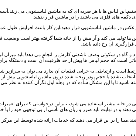
هستیم.این لباس ها با هر ضربه ای که به ماشین لباسشویی می زنند،آس
 دکمه های فلزی می باشند را در ماشین قرار ندهید.
برعکس در ماشین لباسشویی قرار دهید.این کار باعث افزایش طول عم
تولید می کند و آرامش را از خانه شما گرفته،بهتر است وضعیت قرارگ
قرارگیری آن رخ داده باشد.
 و گاه در سکوتی وصف ناشدنی کارش را انجام می دهد! باید میزان ل
اعاتی است که حجم لباس ها بیش از حد ظرفیت آن است و دستگاه برای
رتبط است و ارتباطی به خرابی قطعات آن ندارد می توان به سرازیر شد
انتخاب نشده یا حجم پودر ریخته شده درون ماشین لباسشویی بیش از ح
 باشید تا با این مشکل ساده که در وهله اول نگران کننده به نظر می
در خانه بیشتر استفاده می شود،بنابراین درخواستی که برای تعمیرات 
ند و در نهایت باید ضرر و زیان های ناشی از بی توجهی خود را با خری
ند،مبنا را بر این قرار می دهند که خدمات ارائه شده توسط این مرکز د