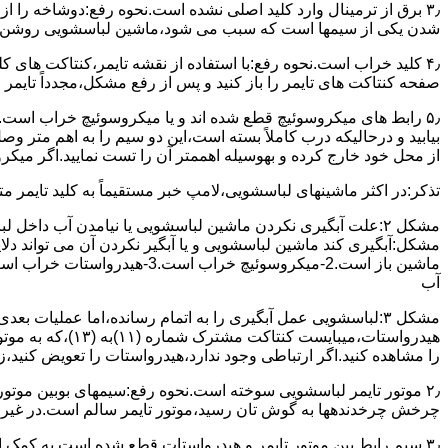
۳٫ ﺑﺮق از ﺗﺮﻣﯿﻨﺎل وارد ﮐﻠﯿﺪ اﺻﻠﯽ ﻧﺸﺪه است.نحوه رﻓﻊ:دوشاخه را از
شدن ﯾﮑﯽ از سیمها است که سبب می شود،ﻣﺎﺷﯿﻦ لباسشویی روﺷﻦ 
۴٫ ﮐﻠﯿﺪ ﺧﺮاب اﺳﺖ.نحوه رفع:ﺑﺎ اﺳﺘﻔﺎده از ﻧﻘﺸﻪ ﺗﺎﯾﻤﺮ،ﮐﻨﺘﺎﮐﺖ ﻫﺎی 
ﺻﻔﺤﻪ ﮐﻨﺘﺎﮐﺖ ﻫﺎی ﺗﺎﯾﻤﺮ را باز کنید و ﭘﺲ از رﻓﻊ مشکل،مجدداً ﺗﺎﯾﻤﺮ را
۵٫ رابط های ﻣﯿﮑﺮوﺳﻮﺋﯿﭻ ﻗﻄﻊ شده اند و ﯾﺎ ﻣﯿﮑﺮوﺳﻮﺋﯿﭻ ﺧﺮاب اﺳﺖ.
ﺑﯿﺎﺑﯿﺪ و درحالیکه درب کاملاً ﺑﺴﺘﻪ اﺳﺖ،اﯾﻦ دو ﺳﯿﻢ را ﺑﻪ اﻫﻢ ﻣﺘﺮ
از ﻣﺤﻞ خود ﺧﺎرج کرده و بهوسیله اهممتر آن را ﺗﺴﺖ ﻧﻤﺎﯾﯿﺪ.اﮔﺮ ﻣﯿﮑ
ﺗﺬﮐﺮ:در اﮐﺜﺮ ماشینهای لباسشویی،ﻻﻣﭗ ﺧﺒﺮ مستقیماً ﺑﻪ ﮐﻠﯿﺪ ﺗﺎﯾﻤﺮ 
مشکل ۲:علت آبگیری نکردن ماشین لباسشویی یا نیامدن آب د
آب
ﻫﯿﺪرواﺳﺘﺎت،میبا
را ﻣﺸﺎﻫﺪه کنید.اﮔﺮ ارﺗﺒﺎطی وجود ندارد،ﻫﯿﺪرواﺳﺘﺎت را ﺗﻌﻮﯾﺾ ﮐﻨﯿﺪ،ز
ﭼﺮﺧﺶ چرخدندهها به گوش تان رﺳﯿﺪ،ﻣﻮﺗﻮر ﺗﺎﯾﻤﺮ ﺳﺎﻟﻢ اﺳﺖ.در ﻏﯿﺮ اﯾ
۳٫ ﺳﯿﻢ راﺑﻂ ﺑﯿﻦ ﻣﻮﺗﻮر ﺗﺎﯾﻤﺮ و ﻫﯿﺪرواﺳﺘﺎت ﻗﻄﻊ ﺷﺪه اﺳﺖ.به کمک 