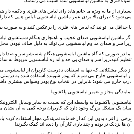
اشیاء فلزی به ماشین لباسشویی شما آسیب می رسانند.
بسیاری از ما به ویژه ما خانم ها،دارای لباس های فلزی و دکمه دار 
می شود که برای بالا بردن عمر ماشین لباسشویی،لباس هایی که دارای
یا حداقل می توانید که لباس های فلزی را برعکس کنید و به صورت 
اگر ماشین لباسشویی صدای عجیب و ناهنجاری هنگام شستشوی لباس ها 
زیرا سر و صدای مداوم لباسشویی می تواند به دلیل صاف نبودن محل 
اما در صورتی که گاه ماشین لباسشویی هنگام شستشو سر و صدا دارد
تنظیم کنید،زیرا سر و صدای بی حد و اندازه لباسشویی مربوط به س
از دیگر مشکلاتی که تنها به استفاده نادرست کاربران از لباسشویی م
از لباسشویی خارج می شوند که پودر شوینده استفاده شده به درستی 
درب خارج می شود؛ بنابراین در انتخاب نوع پودر وسواس بیشتری داشته
نمایندگی مجاز و تعمیر لباسشویی پاکشوما
لباسشویی پاکشوما به واسطه این که نسبت به سایر وسایل الکترونیکی 
میان یک مشکل بزرگ وجود دارد که کاربران توجه کمی به آن نشان می ده
برخی از افراد بدون این که از خدمات نمایندگی مجاز استفاده کرده باش
آن ها نزدیک تر بوده و چند باری کار آن را دیده اند کمک بگیرند!