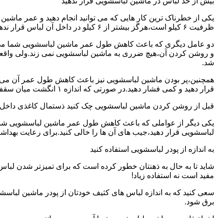
بیش از حد لباس در ماشین لباسشویی قرار ندهید
یکی از خطرناک ترین کار هایی که می توانید انجام دهید و عمر ماش
ظرفیت ۶ کیلو است،هرگز بیشتر از ۶ کیلو در داخل آن لباس قرار ندهید.این کار باعث می شود که عمر ماشین لباسشویی شما به شدت افزایش پیدا کند.
دو عامل دیگری که باعث کاهش طول عمر ماشین لباسشویی شما می شو
و روشن کردن آن،هیچ ضرری به ماشین لباسشویی نمی زند.ولی واق
شد.
همچنین،پر بودن ماشین لباسشویی نیز باعث کاهش طول عمر آن می شود
قرار دهید و کمی فشار دهید.در صورتی که اندازه ۱ انگشت میان سقف ماشین لباسشویی و لباس ها وجود داشت،دیگر نباید ماشین لباسشویی را پر کنید.
قبل از روشن کردن ماشین لباسشویی چک کنید ذستمال کاغذی داخل 
یکی دیگر از عواملی که باعث کاهش طول عمر ماشین لباسشویی شما می 
لباسشویی قرار دهید،جیب های آن ها را خالی کنید.برای رعایت بهداش
به اندازه از پودر لباسشویی استفاده کنید
شاید تا به حال به ذهنتان خطور کرده است که برای تمیزتر شدن لباس
مفید است نه استفاده زیاد!
سعی کنید که به اندازه لباس های کثیف خودتان از پودر ماشین لباسش
برق شود.