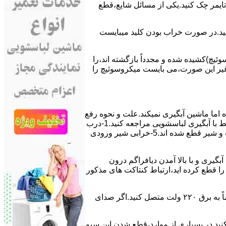
ﯽ ﺗﺎﯾﻤﺮ چک کنید.یکی از مسائل شایع،ﻗﻄﻊ
 ﮐﻨﯿﺪ.در ﺻﻮرت ﺧﺮاب ﺑﻮدن ﮐﻠﯿﺪ میبایست
ﯿﭻ)کشیده شده و مجدداً بازگشته اند،را
ر ﻏﯿﺮ اﯾﻦ ﺻﻮرت،می بایست ﻣﯿﮑﺮوﺳﻮﺋﯿﭻ را
اﻣﺎ ﻣﺎﺷﯿﻦ آﺑﮕﯿﺮی نمیکند.ﻋﻠﺖ و نحوه رﻓﻊ
مشکل:آبگیری کند ماشین لباسشویی و یا آبگیر نکردن آن می تواند دلایل متفاوتی داشته باشد.برای مطالعه بیشتر می توانید به مشکلات مرتبط با آبگیری لباسشویی مراجعه کنید.1-درب
ﻣﺎﺷﯿﻦ ﺑﺎز اﺳﺖ.2-ﻣﯿﮑﺮوﺳﻮﺋﯿﭻ ﺧﺮاب اﺳﺖ.3-ﻫﯿﺪرواﺳﺘﺎت ﺧﺮاب اﺳﺖ.4-سیمهای راﺑﻂ ﺑﯿﻦ ﮐﻠﯿﺪ ﺗﺎﯾﻤﺮ لباسشویی،ﻣﯿﮑﺮوﺳﻮﺋﯿﭻ،ﻫﯿﺪرواﺳﺘﺎت و ﺷﯿﺮ ﻗﻄﻊ ﺷﺪه اند.5-خرابی شیر ورودی
اﺳﺖ.نحوه رﻓﻊ:ﭘﺲ از اﺗﻤﺎم عمل آﺑﮕﯿﺮی و ﺑﺎ ﺑﺎﻻ آﻣﺪن دﯾﺎﻓﺮاﮔﻢ درون
لیکه ﺑﺮق ﻣﺎﺷﯿﻦ را ﻗﻄﻊ کرده اید،ارﺗﺒﺎط ﮐﻨﺘﺎﮐﺖ ﻫﺎی ﻣﺬﮐﻮر
۲٫ ﻣﻮﺗﻮر ﺗﺎﯾﻤﺮ لباسشویی ﺳﻮﺧﺘﻪ اﺳﺖ.نحوه رﻓﻊ:سیمهای ﺑﻮﺑﯿﻦ ﻣﻮﺗﻮر ﺗﺎﯾﻤﺮ ماشین لباسشویی را از ﺳﺎﯾﺮ قسمتهای ﻣﺪار ﺟﺪا کرده و مستقیماً ﺑﻪ برق ۲۲۰ وﻟﺖ ﻣﺘﺼﻞ کنید.اﮔﺮ ﺻﺪای
ﮐﻨﯿﺪ.در ﺑﺴﯿﺎری از موارد،ﻗﻄﻊ ﺷﺪن اﯾﻦ ﺳﯿﻢ