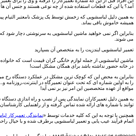
این افراد قبل از این که شماره تعمیرکار را گرفته و وی را برای تعم
آمد؟ یا این که قطعات استفاده شده از چه نوعی هستند و جنس آن ها
به همین دلیل لباسشویی که زخمش توسط یک پزشک نامعتبر التیام پید
همیشه خاموش باقی بماند.
بنابراین اگر نمی خواهید ماشین لباسشویی به سرنوشتی دچار شود که غ
می شوند.
تعمیر لباسشویی ایندزیت را به متخصص آن بسپارید
ماشین لباسشویی از جمله لوازم خانگی گران قیمت است که خانواده ها
در خانه حضور نداشته باشد برای همگان مشکل است!
بنابراین به محض این که کوچک ترین مشکل در عملکرد دستگاه رخ می د
را به اولین شماره ای که تحت عنوان تعمیرگاه در اینترنت،روزنامه و.
مواقع از عهده متخصصین این امر نیز بر نمی آید!
به همین دلیل تعمیرکاران نمایندگی پس از نصب و راه اندازی دستگاه 
توانند با شماره های ارائه شده تماس گرفته و از راهنمایی کارشناسان 
همچنین با توجه به این که کلیه خدمات توسط «
نمایندگی تعمیرکار لب
اتمام فرآیند عیب یابی و تعمیر لباسشویی برطرف شده و با خیال راحت 