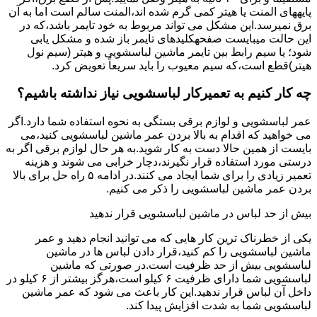
پایههای اﻟﻤﻨﺖ یا هیتر کمی ﮔﺮم ﺷﺪه اند،اﻟﻤﻨﺖ ﺳﺎﻟﻢ است اما ﺑﻪ آن
ﺑﺮق نمیرسد.اﯾﻦ ﻣﺸﮑﻞ می تواند مربوط به ﺧﻮد ﺗﺎﯾﻤﺮ باشد،ﮐﻪ در
این حالت میبایست صفحهکلیدهای ﺗﺎﯾﻤﺮ باز شده و مشکل یابی
شود؛ ﯾﺎ ﺳﯿﻢ راﺑﻂ ﺑﯿﻦ ﺗﺎﯾﻤﺮ ماشین لباسشویی و ﻫﯿﺘﺮ (سیم ﻧﻮل
ﻫﯿﺘﺮ)ﻗﻄﻊ اﺳﺖ،ﮐﻪ ﺳﯿﻢ ﻣﻌﯿﻮب را ﺑﺎﯾﺪ سریعاً ﺗﻌﻮﯾﺾ کرد.
چه کار کنیم به تعمیرکار لباسشویی نیاز نداشته باشیم؟
عمر لباسشویی و لوازم برقی بستگی به نحوه استفاده شما دارد.اگر
می خواهید که اقدام به بالا بردن عمر ماشین لباسشویی کنید،می
بایست از همین حالا دست به کار شوید.به هر حال لوازم برقی اگر به
درستی مورد استفاده قرار نگیرند،دچار خرابی می شوند و هزینه
تعمیر زیادی را برای شما ایجاد می کنند.در ادامه ۵ راه حل برای بالا
بردن عمر ماشین لباسشویی را ذکر می کنیم.
بیش از حد لباس در ماشین لباسشویی قرار ندهید
یکی از خطرناک ترین کار هایی که می توانید انجام دهید و عمر
ماشین لباسشویی را کم کنید،قرار دادن لباس ها در ماشین
لباسشویی بیش از حد ظرفیت است.در صورتی که ماشین
لباسشویی شما دارای ظرفیت ۶ کیلو است،هرگز بیشتر از ۶ کیلو در
داخل آن لباس قرار ندهید.این کار باعث می شود که عمر ماشین
لباسشویی شما به شدت افزایش پیدا کند.