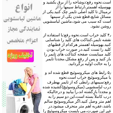
است.نحوه رﻓﻊ:دوشاخه را از ﺑﺮق بکشید و
بهوسیله اهممتر،ارﺗﺒﺎط سیمها را از
ﺗﺮﻣﯿﻨﺎل ﺗﺎ ﮐﻠﯿﺪ اﺻﻠﯽ ﺗﺎﯾﻤﺮ چک کنید.یکی از
مسائل شایع،ﻗﻄﻊ شدن ﯾﮑﯽ از سیمها
است که سبب می شود،ﻣﺎﺷﯿﻦ لباسشویی
روﺷﻦ نشود.
۴٫ ﮐﻠﯿﺪ ﺧﺮاب اﺳﺖ.نحوه رفع:ﺑﺎ اﺳﺘﻔﺎده از
ﻧﻘﺸﻪ ﺗﺎﯾﻤﺮ،ﮐﻨﺘﺎﮐﺖ ﻫﺎی ﮐﻠﯿﺪ را ﺷﻨﺎﺳﺎﯾﯽ
کنید.بهوسیله اهممتر هرکدام از قطبهای
ﮐﻠﯿﺪ را ﺗﺴﺖ ﮐﻨﯿﺪ.در ﺻﻮرت ﺧﺮاب ﺑﻮدن
ﮐﻠﯿﺪ میبایست ﺻﻔﺤﻪ ﮐﻨﺘﺎﮐﺖ ﻫﺎی ﺗﺎﯾﻤﺮ را
باز کنید و ﭘﺲ از رﻓﻊ مشکل،مجدداً ﺗﺎﯾﻤﺮ
را به حالت اوﻟﯿﻪ برگردانید.
۵٫ رابط های ﻣﯿﮑﺮوﺳﻮﺋﯿﭻ ﻗﻄﻊ شده اند و
ﯾﺎ ﻣﯿﮑﺮوﺳﻮﺋﯿﭻ ﺧﺮاب اﺳﺖ.نحوه
رفع:سیمهای راﺑﻄﯽ ﮐﻪ از ﺗﺎﯾﻤﺮ بهطرف
درب لباسشویی (ﻣﯿﮑﺮوﺳﻮﺋﯿﭻ)کشیده شده
و مجدداً بازگشته اند،را ﺑﯿﺎﺑﯿﺪ و درحالیکه
درب کاملاً ﺑﺴﺘﻪ اﺳﺖ،اﯾﻦ دو ﺳﯿﻢ را ﺑﻪ
اﻫﻢ ﻣﺘﺮ وصل کنید.اﮔﺮ ﻣﯿﮑﺮوﺳﻮﺋﯿﭻ ﺳﺎﻟﻢ
ﺑﺎﺷﺪ،ﻋﻘﺮﺑﻪ اهم متر ﻣﻨﺤﺮف میشود.در
ﻏﯿﺮ اﯾﻦ ﺻﻮرت،می بایست ﻣﯿﮑﺮوﺳﻮﺋﯿﭻ را