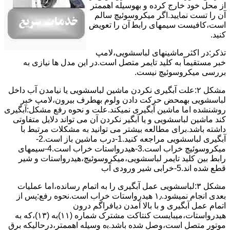
از ﻣﺤﻞ خود ﺧﺎرج کرده و بهوسیله اهممتر
آن را ﺗﺴﺖ ﻧﻤﺎﯾﯿﺪ.اﮔﺮ ﻣﯿﮑﺮوﺳﻮﺋﯿﭻ ﺳﺎﻟﻢ
اﺳﺖ،ﮐﺎﻓﯿﺴﺖ سیمهای راﺑﻄ آن را ﺗﻌﻮﯾﺾ
کنید.
ﺗﺬﮐﺮ:در اﮐﺜﺮ ماشینهای لباسشویی،ﻻﻣﭗ
ﺧﺒﺮ مستقیماً ﺑﻪ ﮐﻠﯿﺪ ﺗﺎﯾﻤﺮ ﻣﺘﺼﻞ اﺳﺖ.در اﯾﻦ مدل ها ﻧﯿﺎزی ﺑﻪ
بررسی ﻣﯿﮑﺮوﺳﻮﺋﯿﭻ نیست.
مشکل ۲:علت آبگیری نکردن ماشین لباسشویی یا نیامدن آب داخل
لباسشویی بهمحض ﺣﺮﮐﺖ دادن وﻟﻮم بهطرف ﺑﯿﺮون،ﻻﻣﭗ ﺧﺒﺮ
روشنشده اﻣﺎ ﻣﺎﺷﯿﻦ آﺑﮕﯿﺮی نمیکند.ﻋﻠﺖ و نحوه رﻓﻊ مشکل:آبگیری
کند ماشین لباسشویی و یا آبگیر نکردن آن می تواند دلایل متفاوتی
داشته باشد.برای مطالعه بیشتر می توانید به مشکلات مرتبط با
آبگیری لباسشویی مراجعه کنید.1-درب ﻣﺎﺷﯿﻦ ﺑﺎز اﺳﺖ.2-
ﻣﯿﮑﺮوﺳﻮﺋﯿﭻ ﺧﺮاب اﺳﺖ.3-ﻫﯿﺪرواﺳﺘﺎت ﺧﺮاب اﺳﺖ.4-سیمهای
راﺑﻂ ﺑﯿﻦ ﮐﻠﯿﺪ ﺗﺎﯾﻤﺮ لباسشویی،ﻣﯿﮑﺮوﺳﻮﺋﯿﭻ،ﻫﯿﺪرواﺳﺘﺎت و ﺷﯿﺮ
ﻗﻄﻊ ﺷﺪه اند.5-خرابی شیر ورودی آب
مشکل ۳:لباسشویی ﻋﻤﻞ آﺑﮕﯿﺮی را ﺑﻪ اﺗﻤﺎم رﺳﺎﻧﺪه،اﻣﺎ ﻋﻤﻠﯿﺎت
ﺑﻌﺪی اﻧﺠﺎم نمیشود.۱٫ ﻫﯿﺪرواﺳﺘﺎت ﺧﺮاب اﺳﺖ.نحوه رﻓﻊ:ﭘﺲ از
اﺗﻤﺎم عمل آﺑﮕﯿﺮی و ﺑﺎ ﺑﺎﻻ آﻣﺪن دﯾﺎﻓﺮاﮔﻢ درون
ﻫﯿﺪرواﺳﺘﺎت،میبایست ﮐﻨﺘﺎﮐﺖ ﻣﺸﺘﺮک شماره (۱۱)به (۱۳)،ﮐﻪ ﺑﻪ
ﻣﻮﺗﻮر ﻣﺘﺼﻞ اﺳﺖ،وﺻﻞ ﺷﺪه ﺑﺎﺷﺪ.ﺑه وسیله اهممتر،درحالیکه ﺑﺮق