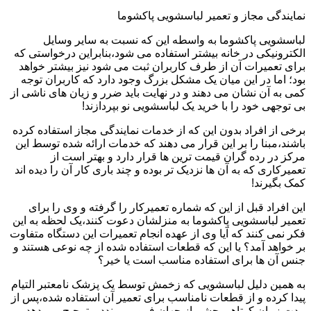
نمایندگی مجاز و تعمیر لباسشویی پاکشوما
لباسشویی پاکشوما به واسطه این که نسبت به سایر وسایل
الکترونیکی در خانه بیشتر استفاده می شود،بنابراین درخواستی که
برای تعمیرات آن از طرف کاربران ثبت می شود نیز بیشتر خواهد
بود؛ اما در این میان یک مشکل بزرگ وجود دارد که کاربران توجه
کمی به آن نشان می دهند و در نهایت باید ضرر و زیان های ناشی از
بی توجهی خود را با خرید یک لباسشویی نو بپردازند!
برخی از افراد بدون این که از خدمات نمایندگی مجاز استفاده کرده
باشند،مبنا را بر این قرار می دهند که خدمات ارائه شده توسط این
مرکز در رده گران قیمت ترین ها قرار دارد و بهتر است از
تعمیرکاری که به آن ها نزدیک تر بوده و چند باری کار آن را دیده اند
کمک بگیرند!
این افراد قبل از این که شماره تعمیرکار را گرفته و وی را برای
تعمیر لباسشویی پاکشوما به منزلشان دعوت کنند،یک لحظه به این
فکر نمی کنند که آیا وی از عهده انجام تعمیرات این دستگاه متفاوت
بر خواهد آمد؟ یا این که قطعات استفاده شده از چه نوعی هستند و
جنس آن ها برای استفاده مناسب است یا خیر؟
به همین دلیل لباسشویی که زخمش توسط یک پزشک نامعتبر التیام
پیدا کرده و از قطعات نامناسب برای تعمیر آن استفاده شده،پس از
مدت زمان کوتاهی چشم از جهان فرو می بندد و ترجیح می دهد