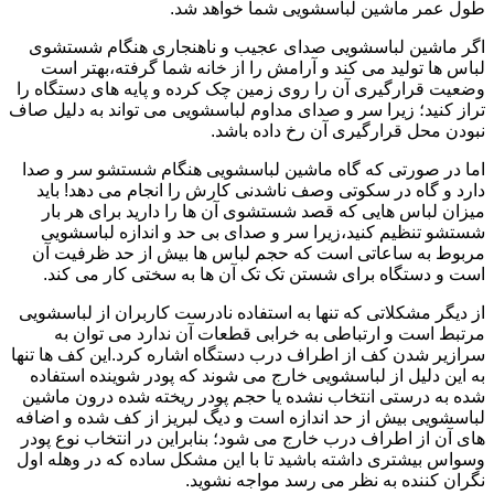
طول عمر ماشین لباسشویی شما خواهد شد.
اگر ماشین لباسشویی صدای عجیب و ناهنجاری هنگام شستشوی
لباس ها تولید می کند و آرامش را از خانه شما گرفته،بهتر است
وضعیت قرارگیری آن را روی زمین چک کرده و پایه های دستگاه را
تراز کنید؛ زیرا سر و صدای مداوم لباسشویی می تواند به دلیل صاف
نبودن محل قرارگیری آن رخ داده باشد.
اما در صورتی که گاه ماشین لباسشویی هنگام شستشو سر و صدا
دارد و گاه در سکوتی وصف ناشدنی کارش را انجام می دهد! باید
میزان لباس هایی که قصد شستشوی آن ها را دارید برای هر بار
شستشو تنظیم کنید،زیرا سر و صدای بی حد و اندازه لباسشویی
مربوط به ساعاتی است که حجم لباس ها بیش از حد ظرفیت آن
است و دستگاه برای شستن تک تک آن ها به سختی کار می کند.
از دیگر مشکلاتی که تنها به استفاده نادرست کاربران از لباسشویی
مرتبط است و ارتباطی به خرابی قطعات آن ندارد می توان به
سرازیر شدن کف از اطراف درب دستگاه اشاره کرد.این کف ها تنها
به این دلیل از لباسشویی خارج می شوند که پودر شوینده استفاده
شده به درستی انتخاب نشده یا حجم پودر ریخته شده درون ماشین
لباسشویی بیش از حد اندازه است و دیگ لبریز از کف شده و اضافه
های آن از اطراف درب خارج می شود؛ بنابراین در انتخاب نوع پودر
وسواس بیشتری داشته باشید تا با این مشکل ساده که در وهله اول
نگران کننده به نظر می رسد مواجه نشوید.