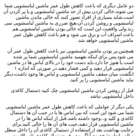
دو عامل دیگری که باعث کاهش طول عمر ماشین لباسشویی شما
می شوند،خالی کردن بیش از حد ماشین لباسشویی و یا پر کردن آن
است.شاید بسیاری از افراد تصور کنند که خالی ماندن ماشین
لباسشویی و روشن کردن آن،هیچ ضرری به ماشین لباسشویی نمی
زند.ولی واقعیت این است که خالی بودن ماشین لباسشویی هم
باعث اسراف آب و برق می شود و هم باعث کاهش طول عمر
ماشین لباسشویی خواهد شد.
همچنین،پر بودن ماشین لباسشویی نیز باعث کاهش طول عمر آن
می شود.پس برای اینکه بفهمید ماشین لباسشویی شما پر شده
است یا هنوز جا دارد،باید دست خود را در بالای لباس ها در ماشین
لباسشویی قرار دهید و کمی فشار دهید.در صورتی که اندازه ۱
انگشت میان سقف ماشین لباسشویی و لباس ها وجود داشت،دیگر
نباید ماشین لباسشویی را پر کنید.
قبل از روشن کردن ماشین لباسشویی چک کنید ذستمال کاغذی
داخل لباسشویی نباشد
یکی دیگر از عواملی که باعث کاهش طول عمر ماشین لباسشویی
شما می شود این است که بین لباس ها یا در جیب آن ها دستمال
کاغذی و کلید و...وجود داشته باشد.قبل از اینکه لباس ها را در
ماشین لباسشویی قرار دهید،جیب های آن ها را خالی کنید.برای
رعایت بهداشت بعد از استفاده از دستمال کاغذی آن را داخل سطل
زباله بیاندازید؛ خصوصاً اگر مصرف دستمال کاغذی تان بالاست.