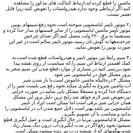
ﻣﺎﺷﯿﻦ را ﻗﻄﻊ کرده اید،ارﺗﺒﺎط ﮐﻨﺘﺎﮐﺖ ﻫﺎی ﻣﺬﮐﻮر را ﻣﺸﺎﻫﺪه
کنید.اﮔﺮ ارﺗﺒﺎطی وجود ندارد،ﻫﯿﺪرواﺳﺘﺎت را ﺗﻌﻮﯾﺾ ﮐﻨﯿﺪ،زﯾﺮا قابل
ﺗﻌﻤﯿﺮ نیست.
۲٫ ﻣﻮﺗﻮر ﺗﺎﯾﻤﺮ لباسشویی ﺳﻮﺧﺘﻪ اﺳﺖ.نحوه رﻓﻊ:سیمهای ﺑﻮﺑﯿﻦ
ﻣﻮﺗﻮر ﺗﺎﯾﻤﺮ ماشین لباسشویی را از ﺳﺎﯾﺮ قسمتهای ﻣﺪار ﺟﺪا کرده و
مستقیماً ﺑﻪ برق ۲۲۰ وﻟﺖ ﻣﺘﺼﻞ کنید.اﮔﺮ ﺻﺪای ﭼﺮﺧﺶ
چرخدندهها به گوش تان رﺳﯿﺪ،ﻣﻮﺗﻮر ﺗﺎﯾﻤﺮ ﺳﺎﻟﻢ اﺳﺖ.در ﻏﯿﺮ اﯾﻦ
ﺻﻮرت ﺑﻮﺑﯿﻦ را ﺗﻌﻮﯾﺾ ﻧﻤﺎﯾﯿﺪ.
۳٫ ﺳﯿﻢ راﺑﻂ ﺑﯿﻦ ﻣﻮﺗﻮر ﺗﺎﯾﻤﺮ و ﻫﯿﺪرواﺳﺘﺎت ﻗﻄﻊ ﺷﺪه اﺳﺖ.به
کمک اهممتر ارﺗﺒﺎط اﯾﻦ ﺳﯿﻢ را،ﮐﻪ میبایست از روی ﻧﻘﺸﻪ ﭘﯿﺪا
ﺷﻮد،بررسی ﮐﻨﯿﺪ.در ﺑﺴﯿﺎری از موارد،ﻗﻄﻊ ﺷﺪن اﯾﻦ ﺳﯿﻢ ﻣﻨﺠﺮ ﺑﻪ
ﺑﺮوز مشکل ﻓﻮق در لباسشویی می شود.
مشکل ۴:درحالیکه ﻣﺎﺷﯿﻦ ﺧﺎﻣﻮش اﺳﺖ،ﺑﺎ ﺑﺎز ﺷﺪن ﺷﯿﺮ
آب،ﻣﺎﺷﯿﻦ ﺷﺮوع ﺑﻪ آﺑﮕﯿﺮی میکند.نحوه رﻓﻊ:می بایست ﺷﯿﺮ را از
دستگاه جدا کرده و مستقلا مشکل یابی نمایید.در صورت خرابی
نیز،تعویض شیر لازم خواهد شد.رایج ترین دلیل بروز این مشکل
همان خرابی شیر برقی است.اما ممکن است ایراد از تایمر
لباسشویی نیز باشد.بهتر است دلایل جمع شدن آب در لباسشویی را
بدانید و متناسب با آن تصمیم بگیرید.
مشکل ۵:لباسشویی مرتباً در ﺣﺎل آﺑﮕﯿﺮی اﺳﺖ و ﻋﻤﻞ آﺑﮕﯿﺮی ﻗﻄﻊ
نمیشود.نحوه رﻓﻊ:اﮔﺮ در ﻣﺪت آﺑﮕﯿﺮی،آب درون دﯾﮓ ﺑﺴﯿﺎر زﯾﺎد
ﺷﺪه،بهگونهای ﮐﻪ از ﺷﯿﺸﻪ درب ﻧﯿﺰ دﯾﺪه میشود،ممکن است