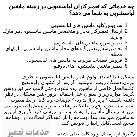
چه خدماتی که تعمیرکاران لباسشویی در زمینه ماشین
لباسشویی به شما می دهد؟
سرویس کلیه ماشین های لباسشویی
ارسال تعمیرکار مجاز و متخصص ماشین لباسشویی هر مارک
و برند
تعمیر سریع ماشین های لباسشویی
تحت پوشش تعمیرگاه های مجاز ماشین لباسشویی مارکهای
مختلف
فروش قطعات مربوط به ماشین های لباسشویی
تعمیر ماشین لباسشویی های دوقلو
مشکل ۱:ﺑﺎ ﮐﺸﯿﺪن وﻟﻮم ﺗﺎﯾﻤﺮ ماشین لباسشویی به طرف
ﺑﯿﺮون،دستگاه روﺷﻦ نمیشود.اﮔﺮ ﭘﺲ از ﮐﺸﯿﺪن وﻟﻮم،ﻫﯿﭻ
عکسالعمل ﺧﺎﺻﯽ از ﻣﺎﺷﯿﻦ دﯾﺪه نشود،و حتی ﻻﻣﭗ ﺧﺒﺮ ﻧﯿﺰ روﺷﻦ
ﻧگردد؛ موارد زیر را بعنوان ﻋﻠﻞ احتمالی بروز چنین مشکلی در نظر
داشته باشید:۱٫ ﭘﺮﯾﺰ ﺑﺮق ﻧﺪارد.۲٫ دوﺷﺎﺧﻪ و ﯾﺎ ﮐﺎﺑﻞ راﺑﻂ ﻣﻌﯿﻮب
ﺷﺪه است.نحوه رفع:درحالیکه دوﺷﺎﺧﻪ ﺑﻪ ﭘﺮﯾﺰ ﻣﺘﺼﻞ اﺳﺖ،رﺳﯿﺪن
ﺑﺮق ﺑﻪ ﺗﺮﻣﯿﻨﺎل ﻣﺎﺷﯿﻦ را ﺗﻮﺳﻂ ولتمتر بررسی ﮐﻨﯿﺪ.اﮔﺮ ﺑﺮق از ﭘﺮﯾﺰ
ﺑﻪ ﻣﺎﺷﯿﻦ نمیرسد،اﺑﺘﺪا دوشاخه را باز کنید.اﮔﺮ اﺗﺼﺎﻻت در دوشاخه
ﺻﺤﯿﺢ اﺳﺖ،ﮐﺎﺑﻞ راﺑﻂ را ﺗﻌﻮﯾﺾ کنید.
۳٫ ﺑﺮق از ﺗﺮﻣﯿﻨﺎل وارد ﮐﻠﯿﺪ اﺻﻠﯽ ﻧﺸﺪه