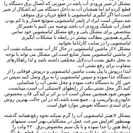
مشکل از شیر ورودی آب باشد.در صورتی که اتصال برق دستگاه را
قطع کرده اید اما همچنان آب به داخل دستگاه می آید،اشکال از شیر
است.اما اگر آبگیری لباسشویی با قطع جریان برق متوقف
شد،ممکن است ایراد از تایمر لباسشویی،سوئیچ فشار و یا کم بودن
فشار آب شیلنگ ورودی آب باشد.توصیه می کنیم با تعمیرکار
متخصص برای مشکل یابی و رفع مشکل لباسشویی خود تماس
بگیرید.همچنین مطالب بیشتر در رابطه با مشکلات آبگیری
لباسشویی را در سایت کاراباما بخوانید.
مشکل ۶:از ﻣﺎﺷﯿﻦ لباسشویی در ﺣﺎل ﮐﺎر آب ﻧﺸﺖ میکند.نشت آب
از ماشین لباسشویی بسیار شایع است.این مشکل می تواند با توجه
به محل دقیق نشت آب،دلایل مختلفی داشته باشد و لذا راهکارهای
متفاوت برای رفع نشتی آب.
ابتدا درپوش یا پنل ﭘﺸﺖ ﻣﺎﺷﯿﻦ لباسشویی و درپوش ﻓﻮﻗﺎﻧﯽ را از
دستگاه ﺟﺪا ﻧﻤﻮده و ﺳﭙﺲ لباسشویی را ﺑﻪ ﺑﺮق وصل ﮐﻨﯿﺪ.سپس در
حین کار به دستگاه دقت نموده و ﻣﺤﻞ نشتی آب را ﺷﻨﺎﺳﺎﯾﯽ
کنید.اﮔﺮ ﻣﺤﻞ نشتی،ﯾﮑﯽ از رابطهای ﻻﺳﺘﯿﮑﯽ آب اﺳﺖ،میبایست
ﺗﻌﻮﯾﺾ شود.همچنین ﻣﻤﮑﻦ اﺳﺖ آب بر اثر ﺗﺮﮐﯿﺪﮔﯽ قابِ ﻣﺨﺼﻮص
ﺟﺎﭘﻮدری،واترپمپ و…جمع شده ﺑﺎﺷﺪ،ﮐﻪ در این حالت بهترین روش
برای آببندی دستگاه ﺗﻌﻮﯾﺾ ﻣﻮارد ﻓﻮق اﺳﺖ.
مشکل ۷:ﻫﯿﺘﺮ لباسشویی آب را ﮔﺮم نمیکند.نحوه رﻓﻊ:ﻫﻤﺎﻧﻨﺪ ﮔﺬﺷﺘﻪ
بهمنظور اﻓﺰاﯾﺶ ﺳﺮﻋﺖ ﻋﻤﻞ در مشکلیابی،بهتر است سیمهای
راﺑﻂ ﻫﯿﺘﺮ را ﺟﺪا ﻧﻤﻮده و ﺑﺎ ﯾﮏ ﺳﯿﻢ ﻣﺨﺼﻮص،برق ۲۲۰ ولت را
مستقیماً و برای ۱۰ ﺛﺎﻧﯿﻪ ﺑﻪ ﻫﯿﺘﺮ وصل نمایید.ﭘﺲ از ﻗﻄﻊ ﺑﺮق،اﮔﺮ