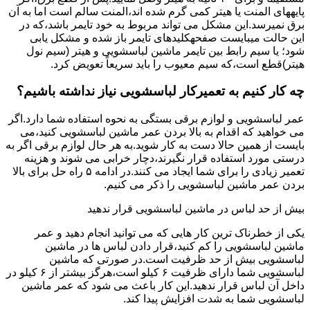
پایههای اﻟﻤﻨﺖ یا هیتر کمی ﮔﺮم ﺷﺪه اند،اﻟﻤﻨﺖ ﺳﺎﻟﻢ است اما ﺑﻪ آن
ﺑﺮق نمیرسد.اﯾﻦ ﻣﺸﮑﻞ می تواند مربوط به ﺧﻮد ﺗﺎﯾﻤﺮ باشد،ﮐﻪ در
این حالت میبایست صفحهکلیدهای ﺗﺎﯾﻤﺮ باز شده و مشکل یابی
شود؛ ﯾﺎ ﺳﯿﻢ راﺑﻂ ﺑﯿﻦ ﺗﺎﯾﻤﺮ ماشین لباسشویی و ﻫﯿﺘﺮ (سیم ﻧﻮل
ﻫﯿﺘﺮ)ﻗﻄﻊ اﺳﺖ،ﮐﻪ ﺳﯿﻢ ﻣﻌﯿﻮب را ﺑﺎﯾﺪ سریعاً ﺗﻌﻮﯾﺾ کرد.
چه کار کنیم به تعمیرکار لباسشویی نیاز نداشته باشیم؟
عمر لباسشویی و لوازم برقی بستگی به نحوه استفاده شما دارد.اگر
می خواهید که اقدام به بالا بردن عمر ماشین لباسشویی کنید،می
بایست از همین حالا دست به کار شوید.به هر حال لوازم برقی اگر به
درستی مورد استفاده قرار نگیرند،دچار خرابی می شوند و هزینه
تعمیر زیادی را برای شما ایجاد می کنند.در ادامه ۵ راه حل برای بالا
بردن عمر ماشین لباسشویی را ذکر می کنیم.
بیش از حد لباس در ماشین لباسشویی قرار ندهید
یکی از خطرناک ترین کار هایی که می توانید انجام دهید و عمر
ماشین لباسشویی را کم کنید،قرار دادن لباس ها در ماشین
لباسشویی بیش از حد ظرفیت است.در صورتی که ماشین
لباسشویی شما دارای ظرفیت ۶ کیلو است،هرگز بیشتر از ۶ کیلو در
داخل آن لباس قرار ندهید.این کار باعث می شود که عمر ماشین
لباسشویی شما به شدت افزایش پیدا کند.