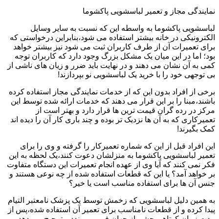
نمایندگی مجاز و تعمیر لباسشویی پاکشوما
لباسشویی پاکشوما به واسطه این که نسبت به سایر وسایل
الکترونیکی در خانه بیشتر استفاده می شود،بنابراین درخواستی که
برای تعمیرات آن از طرف کاربران ثبت می شود نیز بیشتر خواهد
بود؛ اما در این میان یک مشکل بزرگ وجود دارد که کاربران توجه
کمی به آن نشان می دهند و در نهایت باید ضرر و زیان های ناشی از
بی توجهی خود را با خرید یک لباسشویی نو بپردازند!
برخی از افراد بدون این که از خدمات نمایندگی مجاز استفاده کرده
باشند،مبنا را بر این قرار می دهند که خدمات ارائه شده توسط این
مرکز در رده گران قیمت ترین ها قرار دارد و بهتر است از
تعمیرکاری که به آن ها نزدیک تر بوده و چند باری کار آن را دیده اند
کمک بگیرند!
این افراد قبل از این که شماره تعمیرکار را گرفته و وی را برای
تعمیر لباسشویی پاکشوما به منزلشان دعوت کنند،یک لحظه به این
فکر نمی کنند که آیا وی از عهده انجام تعمیرات این دستگاه متفاوت
بر خواهد آمد؟ یا این که قطعات استفاده شده از چه نوعی هستند و
جنس آن ها برای استفاده مناسب است یا خیر؟
به همین دلیل لباسشویی که زخمش توسط یک پزشک نامعتبر التیام
پیدا کرده و از قطعات نامناسب برای تعمیر آن استفاده شده،پس از
مدت زمان کوتاهی چشم از جهان فرو می بندد و ترجیح می دهد