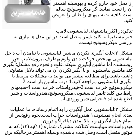
از ﻣﺤﻞ خود ﺧﺎرج کرده و بهوسیله اهممتر
آن را ﺗﺴﺖ ﻧﻤﺎﯾﯿﺪ.اﮔﺮ ﻣﯿﮑﺮوﺳﻮﺋﯿﭻ ﺳﺎﻟﻢ
اﺳﺖ،ﮐﺎﻓﯿﺴﺖ سیمهای راﺑﻄ آن را ﺗﻌﻮﯾﺾ
کنید.
ﺗﺬﮐﺮ:در اﮐﺜﺮ ماشینهای لباسشویی،ﻻﻣﭗ
ﺧﺒﺮ مستقیماً ﺑﻪ ﮐﻠﯿﺪ ﺗﺎﯾﻤﺮ ﻣﺘﺼﻞ اﺳﺖ.در اﯾﻦ مدل ها ﻧﯿﺎزی ﺑﻪ
بررسی ﻣﯿﮑﺮوﺳﻮﺋﯿﭻ نیست.
مشکل ۲:علت آبگیری نکردن ماشین لباسشویی یا نیامدن آب داخل
لباسشویی بهمحض ﺣﺮﮐﺖ دادن وﻟﻮم بهطرف ﺑﯿﺮون،ﻻﻣﭗ ﺧﺒﺮ
روشنشده اﻣﺎ ﻣﺎﺷﯿﻦ آﺑﮕﯿﺮی نمیکند.ﻋﻠﺖ و نحوه رﻓﻊ مشکل:آبگیری
کند ماشین لباسشویی و یا آبگیر نکردن آن می تواند دلایل متفاوتی
داشته باشد.برای مطالعه بیشتر می توانید به مشکلات مرتبط با
آبگیری لباسشویی مراجعه کنید.1-درب ﻣﺎﺷﯿﻦ ﺑﺎز اﺳﺖ.2-
ﻣﯿﮑﺮوﺳﻮﺋﯿﭻ ﺧﺮاب اﺳﺖ.3-ﻫﯿﺪرواﺳﺘﺎت ﺧﺮاب اﺳﺖ.4-سیمهای
راﺑﻂ ﺑﯿﻦ ﮐﻠﯿﺪ ﺗﺎﯾﻤﺮ لباسشویی،ﻣﯿﮑﺮوﺳﻮﺋﯿﭻ،ﻫﯿﺪرواﺳﺘﺎت و ﺷﯿﺮ
ﻗﻄﻊ ﺷﺪه اند.5-خرابی شیر ورودی آب
مشکل ۳:لباسشویی ﻋﻤﻞ آﺑﮕﯿﺮی را ﺑﻪ اﺗﻤﺎم رﺳﺎﻧﺪه،اﻣﺎ ﻋﻤﻠﯿﺎت
ﺑﻌﺪی اﻧﺠﺎم نمیشود.۱٫ ﻫﯿﺪرواﺳﺘﺎت ﺧﺮاب اﺳﺖ.نحوه رﻓﻊ:ﭘﺲ از
اﺗﻤﺎم عمل آﺑﮕﯿﺮی و ﺑﺎ ﺑﺎﻻ آﻣﺪن دﯾﺎﻓﺮاﮔﻢ درون
ﻫﯿﺪرواﺳﺘﺎت،میبایست ﮐﻨﺘﺎﮐﺖ ﻣﺸﺘﺮک شماره (۱۱)به (۱۳)،ﮐﻪ ﺑﻪ
ﻣﻮﺗﻮر ﻣﺘﺼﻞ اﺳﺖ،وﺻﻞ ﺷﺪه ﺑﺎﺷﺪ.ﺑه وسیله اهممتر،درحالیکه ﺑﺮق