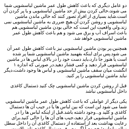
دو عامل دیگری که باعث کاهش طول عمر ماشین لباسشویی شما
می شوند،خالی کردن بیش از حد ماشین لباسشویی و یا پر کردن آن
است.شاید بسیاری از افراد تصور کنند که خالی ماندن ماشین
لباسشویی و روشن کردن آن،هیچ ضرری به ماشین لباسشویی نمی
زند.ولی واقعیت این است که خالی بودن ماشین لباسشویی هم
باعث اسراف آب و برق می شود و هم باعث کاهش طول عمر
ماشین لباسشویی خواهد شد.
همچنین،پر بودن ماشین لباسشویی نیز باعث کاهش طول عمر آن
می شود.پس برای اینکه بفهمید ماشین لباسشویی شما پر شده
است یا هنوز جا دارد،باید دست خود را در بالای لباس ها در ماشین
لباسشویی قرار دهید و کمی فشار دهید.در صورتی که اندازه ۱
انگشت میان سقف ماشین لباسشویی و لباس ها وجود داشت،دیگر
نباید ماشین لباسشویی را پر کنید.
قبل از روشن کردن ماشین لباسشویی چک کنید ذستمال کاغذی
داخل لباسشویی نباشد
یکی دیگر از عواملی که باعث کاهش طول عمر ماشین لباسشویی
شما می شود این است که بین لباس ها یا در جیب آن ها دستمال
کاغذی و کلید و...وجود داشته باشد.قبل از اینکه لباس ها را در
ماشین لباسشویی قرار دهید،جیب های آن ها را خالی کنید.برای
رعایت بهداشت بعد از استفاده از دستمال کاغذی آن را داخل سطل
زباله بیاندازید؛ خصوصاً اگر مصرف دستمال کاغذی تان بالاست.