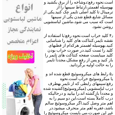
است.نحوه رﻓﻊ:دوشاخه را از ﺑﺮق بکشید و
بهوسیله اهممتر،ارﺗﺒﺎط سیمها را از
ﺗﺮﻣﯿﻨﺎل ﺗﺎ ﮐﻠﯿﺪ اﺻﻠﯽ ﺗﺎﯾﻤﺮ چک کنید.یکی از
مسائل شایع،ﻗﻄﻊ شدن ﯾﮑﯽ از سیمها
است که سبب می شود،ﻣﺎﺷﯿﻦ لباسشویی
روﺷﻦ نشود.
۴٫ ﮐﻠﯿﺪ ﺧﺮاب اﺳﺖ.نحوه رفع:ﺑﺎ اﺳﺘﻔﺎده از
ﻧﻘﺸﻪ ﺗﺎﯾﻤﺮ،ﮐﻨﺘﺎﮐﺖ ﻫﺎی ﮐﻠﯿﺪ را ﺷﻨﺎﺳﺎﯾﯽ
کنید.بهوسیله اهممتر هرکدام از قطبهای
ﮐﻠﯿﺪ را ﺗﺴﺖ ﮐﻨﯿﺪ.در ﺻﻮرت ﺧﺮاب ﺑﻮدن
ﮐﻠﯿﺪ میبایست ﺻﻔﺤﻪ ﮐﻨﺘﺎﮐﺖ ﻫﺎی ﺗﺎﯾﻤﺮ را
باز کنید و ﭘﺲ از رﻓﻊ مشکل،مجدداً ﺗﺎﯾﻤﺮ
را به حالت اوﻟﯿﻪ برگردانید.
۵٫ رابط های ﻣﯿﮑﺮوﺳﻮﺋﯿﭻ ﻗﻄﻊ شده اند و
ﯾﺎ ﻣﯿﮑﺮوﺳﻮﺋﯿﭻ ﺧﺮاب اﺳﺖ.نحوه
رفع:سیمهای راﺑﻄﯽ ﮐﻪ از ﺗﺎﯾﻤﺮ بهطرف
درب لباسشویی (ﻣﯿﮑﺮوﺳﻮﺋﯿﭻ)کشیده شده
و مجدداً بازگشته اند،را ﺑﯿﺎﺑﯿﺪ و درحالیکه
درب کاملاً ﺑﺴﺘﻪ اﺳﺖ،اﯾﻦ دو ﺳﯿﻢ را ﺑﻪ
اﻫﻢ ﻣﺘﺮ وصل کنید.اﮔﺮ ﻣﯿﮑﺮوﺳﻮﺋﯿﭻ ﺳﺎﻟﻢ
ﺑﺎﺷﺪ،ﻋﻘﺮﺑﻪ اهم متر ﻣﻨﺤﺮف میشود.در
ﻏﯿﺮ اﯾﻦ ﺻﻮرت،می بایست ﻣﯿﮑﺮوﺳﻮﺋﯿﭻ را