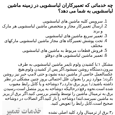
چه خدماتی که تعمیرکاران لباسشویی در زمینه ماشین
لباسشویی به شما می دهد؟
سرویس کلیه ماشین های لباسشویی
ارسال تعمیرکار مجاز و متخصص ماشین لباسشویی هر مارک
و برند
تعمیر سریع ماشین های لباسشویی
تحت پوشش تعمیرگاه های مجاز ماشین لباسشویی مارکهای
مختلف
فروش قطعات مربوط به ماشین های لباسشویی
تعمیر ماشین لباسشویی های دوقلو
مشکل ۱:ﺑﺎ ﮐﺸﯿﺪن وﻟﻮم ﺗﺎﯾﻤﺮ ماشین لباسشویی به طرف
ﺑﯿﺮون،دستگاه روﺷﻦ نمیشود.اﮔﺮ ﭘﺲ از ﮐﺸﯿﺪن وﻟﻮم،ﻫﯿﭻ
عکسالعمل ﺧﺎﺻﯽ از ﻣﺎﺷﯿﻦ دﯾﺪه نشود،و حتی ﻻﻣﭗ ﺧﺒﺮ ﻧﯿﺰ روﺷﻦ
ﻧگردد؛ موارد زیر را بعنوان ﻋﻠﻞ احتمالی بروز چنین مشکلی در نظر
داشته باشید:۱٫ ﭘﺮﯾﺰ ﺑﺮق ﻧﺪارد.۲٫ دوﺷﺎﺧﻪ و ﯾﺎ ﮐﺎﺑﻞ راﺑﻂ ﻣﻌﯿﻮب
ﺷﺪه است.نحوه رفع:درحالیکه دوﺷﺎﺧﻪ ﺑﻪ ﭘﺮﯾﺰ ﻣﺘﺼﻞ اﺳﺖ،رﺳﯿﺪن
ﺑﺮق ﺑﻪ ﺗﺮﻣﯿﻨﺎل ﻣﺎﺷﯿﻦ را ﺗﻮﺳﻂ ولتمتر بررسی ﮐﻨﯿﺪ.اﮔﺮ ﺑﺮق از ﭘﺮﯾﺰ
ﺑﻪ ﻣﺎﺷﯿﻦ نمیرسد،اﺑﺘﺪا دوشاخه را باز کنید.اﮔﺮ اﺗﺼﺎﻻت در دوشاخه
ﺻﺤﯿﺢ اﺳﺖ،ﮐﺎﺑﻞ راﺑﻂ را ﺗﻌﻮﯾﺾ کنید.
۳٫ ﺑﺮق از ﺗﺮﻣﯿﻨﺎل وارد ﮐﻠﯿﺪ اﺻﻠﯽ ﻧﺸﺪه