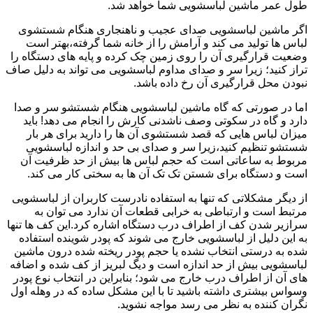
طول عمر ماشین لباسشویی شما خواهد شد.
اگر ماشین لباسشویی صدای عجیب و ناهنجاری هنگام شستشوی
لباس ها تولید می کند و آرامش را از خانه شما گرفته،بهتر است
وضعیت قرارگیری آن را روی زمین چک کرده و پایه های دستگاه را
تراز کنید؛ زیرا سر و صدای مداوم لباسشویی می تواند به دلیل صاف
نبودن محل قرارگیری آن رخ داده باشد.
اما در صورتی که گاه ماشین لباسشویی هنگام شستشو سر و صدا
دارد و گاه در سکوتی وصف ناشدنی کارش را انجام می دهد! باید
میزان لباس هایی که قصد شستشوی آن ها را دارید برای هر بار
شستشو تنظیم کنید،زیرا سر و صدای بی حد و اندازه لباسشویی
مربوط به ساعاتی است که حجم لباس ها بیش از حد ظرفیت آن
است و دستگاه برای شستن تک تک آن ها به سختی کار می کند.
از دیگر مشکلاتی که تنها به استفاده نادرست کاربران از لباسشویی
مرتبط است و ارتباطی به خرابی قطعات آن ندارد می توان به
سرازیر شدن کف از اطراف درب دستگاه اشاره کرد.این کف ها تنها
به این دلیل از لباسشویی خارج می شوند که پودر شوینده استفاده
شده به درستی انتخاب نشده یا حجم پودر ریخته شده درون ماشین
لباسشویی بیش از حد اندازه است و دیگ لبریز از کف شده و اضافه
های آن از اطراف درب خارج می شود؛ بنابراین در انتخاب نوع پودر
وسواس بیشتری داشته باشید تا با این مشکل ساده که در وهله اول
نگران کننده به نظر می رسد مواجه نشوید.