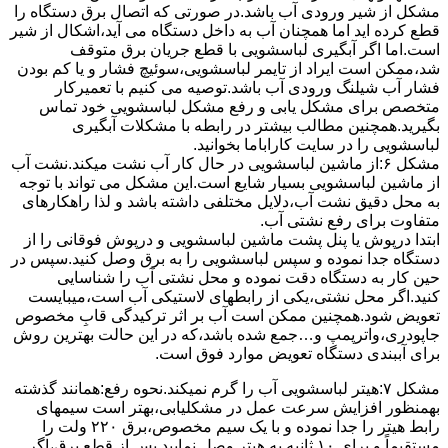
مشکل از شیر ورودی آب باشد.در صورتی که اتصال برق دستگاه را
قطع کرده اید اما همچنان آب به داخل دستگاه می آید،اشکال از شیر
است.اما اگر آبگیری لباسشویی با قطع جریان برق متوقف
شد،ممکن است ایراد از تایمر لباسشویی،سوئیچ فشار و یا کم بودن
فشار آب شیلنگ ورودی آب باشد.توصیه می کنیم با تعمیرکار
متخصص برای مشکل یابی و رفع مشکل لباسشویی خود تماس
بگیرید.همچنین مطالب بیشتر در رابطه با مشکلات آبگیری
لباسشویی را در سایت کاراباما بخوانید.
مشکل ۶:از ﻣﺎﺷﯿﻦ لباسشویی در ﺣﺎل ﮐﺎر آب ﻧﺸﺖ میکند.نشت آب
از ماشین لباسشویی بسیار شایع است.این مشکل می تواند با توجه
به محل دقیق نشت آب،دلایل مختلفی داشته باشد و لذا راهکارهای
متفاوت برای رفع نشتی آب.
ابتدا درپوش یا پنل ﭘﺸﺖ ﻣﺎﺷﯿﻦ لباسشویی و درپوش ﻓﻮﻗﺎﻧﯽ را از
دستگاه ﺟﺪا ﻧﻤﻮده و ﺳﭙﺲ لباسشویی را ﺑﻪ ﺑﺮق وصل ﮐﻨﯿﺪ.سپس در
حین کار به دستگاه دقت نموده و ﻣﺤﻞ نشتی آب را ﺷﻨﺎﺳﺎﯾﯽ
کنید.اﮔﺮ ﻣﺤﻞ نشتی،ﯾﮑﯽ از رابطهای ﻻﺳﺘﯿﮑﯽ آب اﺳﺖ،میبایست
ﺗﻌﻮﯾﺾ شود.همچنین ﻣﻤﮑﻦ اﺳﺖ آب بر اثر ﺗﺮﮐﯿﺪﮔﯽ قابِ ﻣﺨﺼﻮص
ﺟﺎﭘﻮدری،واترپمپ و…جمع شده ﺑﺎﺷﺪ،ﮐﻪ در این حالت بهترین روش
برای آببندی دستگاه ﺗﻌﻮﯾﺾ ﻣﻮارد ﻓﻮق اﺳﺖ.
مشکل ۷:ﻫﯿﺘﺮ لباسشویی آب را ﮔﺮم نمیکند.نحوه رﻓﻊ:ﻫﻤﺎﻧﻨﺪ ﮔﺬﺷﺘﻪ
بهمنظور اﻓﺰاﯾﺶ ﺳﺮﻋﺖ ﻋﻤﻞ در مشکلیابی،بهتر است سیمهای
راﺑﻂ ﻫﯿﺘﺮ را ﺟﺪا ﻧﻤﻮده و ﺑﺎ ﯾﮏ ﺳﯿﻢ ﻣﺨﺼﻮص،برق ۲۲۰ ولت را
مستقیماً و برای ۱۰ ﺛﺎﻧﯿﻪ ﺑﻪ ﻫﯿﺘﺮ وصل نمایید.ﭘﺲ از ﻗﻄﻊ ﺑﺮق،اﮔﺮ