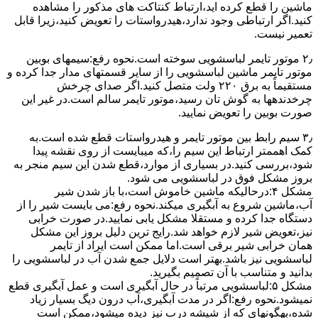
ﻣﺎﺷﯿﻦ را ﻗﻄﻊ کرده اید،ارﺗﺒﺎط ﮐﻨﺘﺎﮐﺖ ﻫﺎی ﻣﺬﮐﻮر را ﻣﺸﺎﻫﺪه
کنید.اﮔﺮ ارﺗﺒﺎطی وجود ندارد،ﻫﯿﺪرواﺳﺘﺎت را ﺗﻌﻮﯾﺾ ﮐﻨﯿﺪ،زﯾﺮا قابل
ﺗﻌﻤﯿﺮ نیست.
۲٫ ﻣﻮﺗﻮر ﺗﺎﯾﻤﺮ لباسشویی ﺳﻮﺧﺘﻪ اﺳﺖ.نحوه رﻓﻊ:سیمهای ﺑﻮﺑﯿﻦ
ﻣﻮﺗﻮر ﺗﺎﯾﻤﺮ ماشین لباسشویی را از ﺳﺎﯾﺮ قسمتهای ﻣﺪار ﺟﺪا کرده و
مستقیماً ﺑﻪ برق ۲۲۰ وﻟﺖ ﻣﺘﺼﻞ کنید.اﮔﺮ ﺻﺪای ﭼﺮﺧﺶ
چرخدندهها به گوش تان رﺳﯿﺪ،ﻣﻮﺗﻮر ﺗﺎﯾﻤﺮ ﺳﺎﻟﻢ اﺳﺖ.در ﻏﯿﺮ اﯾﻦ
ﺻﻮرت ﺑﻮﺑﯿﻦ را ﺗﻌﻮﯾﺾ ﻧﻤﺎﯾﯿﺪ.
۳٫ ﺳﯿﻢ راﺑﻂ ﺑﯿﻦ ﻣﻮﺗﻮر ﺗﺎﯾﻤﺮ و ﻫﯿﺪرواﺳﺘﺎت ﻗﻄﻊ ﺷﺪه اﺳﺖ.به
کمک اهممتر ارﺗﺒﺎط اﯾﻦ ﺳﯿﻢ را،ﮐﻪ میبایست از روی ﻧﻘﺸﻪ ﭘﯿﺪا
ﺷﻮد،بررسی ﮐﻨﯿﺪ.در ﺑﺴﯿﺎری از موارد،ﻗﻄﻊ ﺷﺪن اﯾﻦ ﺳﯿﻢ ﻣﻨﺠﺮ ﺑﻪ
ﺑﺮوز مشکل ﻓﻮق در لباسشویی می شود.
مشکل ۴:درحالیکه ﻣﺎﺷﯿﻦ ﺧﺎﻣﻮش اﺳﺖ،ﺑﺎ ﺑﺎز ﺷﺪن ﺷﯿﺮ
آب،ﻣﺎﺷﯿﻦ ﺷﺮوع ﺑﻪ آﺑﮕﯿﺮی میکند.نحوه رﻓﻊ:می بایست ﺷﯿﺮ را از
دستگاه جدا کرده و مستقلا مشکل یابی نمایید.در صورت خرابی
نیز،تعویض شیر لازم خواهد شد.رایج ترین دلیل بروز این مشکل
همان خرابی شیر برقی است.اما ممکن است ایراد از تایمر
لباسشویی نیز باشد.بهتر است دلایل جمع شدن آب در لباسشویی را
بدانید و متناسب با آن تصمیم بگیرید.
مشکل ۵:لباسشویی مرتباً در ﺣﺎل آﺑﮕﯿﺮی اﺳﺖ و ﻋﻤﻞ آﺑﮕﯿﺮی ﻗﻄﻊ
نمیشود.نحوه رﻓﻊ:اﮔﺮ در ﻣﺪت آﺑﮕﯿﺮی،آب درون دﯾﮓ ﺑﺴﯿﺎر زﯾﺎد
ﺷﺪه،بهگونهای ﮐﻪ از ﺷﯿﺸﻪ درب ﻧﯿﺰ دﯾﺪه میشود،ممکن است