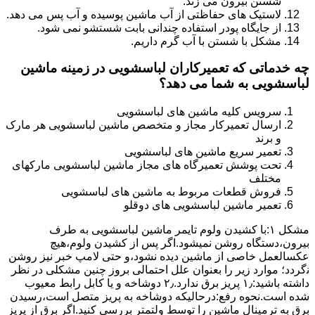
شستن بیرون می زند.
لاستیک های حفاظتی از آب ماشین پوسیده و آب پس می دهد.
از جایگاه پودر استفاده چندانی بابت شستشو نمی شود.
مشکل با شستن با آب گرم داریم.
چه خدماتی که تعمیرکاران لباسشویی در زمینه ماشین
لباسشویی به شما می دهد؟
سرویس کلیه ماشین های لباسشویی
ارسال تعمیرکار مجاز و متخصص ماشین لباسشویی هر مارک
و برند
تعمیر سریع ماشین های لباسشویی
تحت پوشش تعمیرگاه های مجاز ماشین لباسشویی مارکهای
مختلف
فروش قطعات مربوط به ماشین های لباسشویی
تعمیر ماشین لباسشویی های دوقلو
مشکل ۱:ﺑﺎ ﮐﺸﯿﺪن وﻟﻮم ﺗﺎﯾﻤﺮ ماشین لباسشویی به طرف
ﺑﯿﺮون،دستگاه روﺷﻦ نمیشود.اﮔﺮ ﭘﺲ از ﮐﺸﯿﺪن وﻟﻮم،ﻫﯿﭻ
عکسالعمل ﺧﺎﺻﯽ از ﻣﺎﺷﯿﻦ دﯾﺪه نشود،و حتی ﻻﻣﭗ ﺧﺒﺮ ﻧﯿﺰ روﺷﻦ
ﻧگردد؛ موارد زیر را بعنوان ﻋﻠﻞ احتمالی بروز چنین مشکلی در نظر
داشته باشید:۱٫ ﭘﺮﯾﺰ ﺑﺮق ﻧﺪارد.۲٫ دوﺷﺎﺧﻪ و ﯾﺎ ﮐﺎﺑﻞ راﺑﻂ ﻣﻌﯿﻮب
ﺷﺪه است.نحوه رفع:درحالیکه دوﺷﺎﺧﻪ ﺑﻪ ﭘﺮﯾﺰ ﻣﺘﺼﻞ اﺳﺖ،رﺳﯿﺪن
ﺑﺮق ﺑﻪ ﺗﺮﻣﯿﻨﺎل ﻣﺎﺷﯿﻦ را ﺗﻮﺳﻂ ولتمتر بررسی ﮐﻨﯿﺪ.اﮔﺮ ﺑﺮق از ﭘﺮﯾﺰ