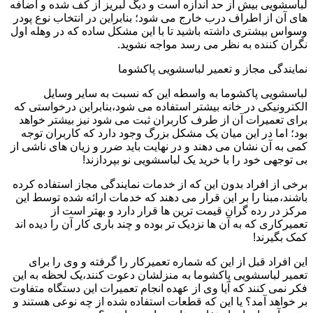
لباسشویی بیش از حد اندازه است و دیگ لبریز از کف شده و اضافه
های آن از اطراف درب خارج می شود؛ بنابراین در انتخاب نوع پودر
وسواس بیشتری داشته باشید تا با این مشکل ساده که در وهله اول
نگران کننده به نظر می رسد مواجه نشوید.
نمایندگی مجاز و تعمیر لباسشویی پاکشوما
لباسشویی پاکشوما به واسطه این که نسبت به سایر وسایل
الکترونیکی در خانه بیشتر استفاده می شود،بنابراین درخواستی که
برای تعمیرات آن از طرف کاربران ثبت می شود نیز بیشتر خواهد
بود؛ اما در این میان یک مشکل بزرگ وجود دارد که کاربران توجه
کمی به آن نشان می دهند و در نهایت باید ضرر و زیان های ناشی از
بی توجهی خود را با خرید یک لباسشویی نو بپردازند!
برخی از افراد بدون این که از خدمات نمایندگی مجاز استفاده کرده
باشند،مبنا را بر این قرار می دهند که خدمات ارائه شده توسط این
مرکز در رده گران قیمت ترین ها قرار دارد و بهتر است از
تعمیرکاری که به آن ها نزدیک تر بوده و چند باری کار آن را دیده اند
کمک بگیرند!
این افراد قبل از این که شماره تعمیرکار را گرفته و وی را برای
تعمیر لباسشویی پاکشوما به منزلشان دعوت کنند،یک لحظه به این
فکر نمی کنند که آیا وی از عهده انجام تعمیرات این دستگاه متفاوت
بر خواهد آمد؟ یا این که قطعات استفاده شده از چه نوعی هستند و