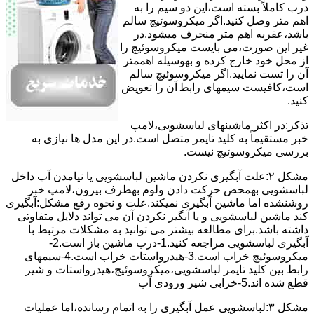
درب کاملاً ﺑﺴﺘﻪ اﺳﺖ،اﯾﻦ دو ﺳﯿﻢ را ﺑﻪ
اﻫﻢ ﻣﺘﺮ وصل کنید.اﮔﺮ ﻣﯿﮑﺮوﺳﻮﺋﯿﭻ ﺳﺎﻟﻢ
ﺑﺎﺷﺪ،ﻋﻘﺮﺑﻪ اهم متر ﻣﻨﺤﺮف میشود.در
ﻏﯿﺮ اﯾﻦ ﺻﻮرت،می بایست ﻣﯿﮑﺮوﺳﻮﺋﯿﭻ را
از ﻣﺤﻞ خود ﺧﺎرج کرده و بهوسیله اهممتر
آن را ﺗﺴﺖ ﻧﻤﺎﯾﯿﺪ.اﮔﺮ ﻣﯿﮑﺮوﺳﻮﺋﯿﭻ ﺳﺎﻟﻢ
اﺳﺖ،ﮐﺎﻓﯿﺴﺖ سیمهای راﺑﻄ آن را ﺗﻌﻮﯾﺾ
کنید.
ﺗﺬﮐﺮ:در اﮐﺜﺮ ماشینهای لباسشویی،ﻻﻣﭗ
ﺧﺒﺮ مستقیماً ﺑﻪ ﮐﻠﯿﺪ ﺗﺎﯾﻤﺮ ﻣﺘﺼﻞ اﺳﺖ.در اﯾﻦ مدل ها ﻧﯿﺎزی ﺑﻪ
بررسی ﻣﯿﮑﺮوﺳﻮﺋﯿﭻ نیست.
مشکل ۲:علت آبگیری نکردن ماشین لباسشویی یا نیامدن آب داخل
لباسشویی بهمحض ﺣﺮﮐﺖ دادن وﻟﻮم بهطرف ﺑﯿﺮون،ﻻﻣﭗ ﺧﺒﺮ
روشنشده اﻣﺎ ﻣﺎﺷﯿﻦ آﺑﮕﯿﺮی نمیکند.ﻋﻠﺖ و نحوه رﻓﻊ مشکل:آبگیری
کند ماشین لباسشویی و یا آبگیر نکردن آن می تواند دلایل متفاوتی
داشته باشد.برای مطالعه بیشتر می توانید به مشکلات مرتبط با
آبگیری لباسشویی مراجعه کنید.1-درب ﻣﺎﺷﯿﻦ ﺑﺎز اﺳﺖ.2-
ﻣﯿﮑﺮوﺳﻮﺋﯿﭻ ﺧﺮاب اﺳﺖ.3-ﻫﯿﺪرواﺳﺘﺎت ﺧﺮاب اﺳﺖ.4-سیمهای
راﺑﻂ ﺑﯿﻦ ﮐﻠﯿﺪ ﺗﺎﯾﻤﺮ لباسشویی،ﻣﯿﮑﺮوﺳﻮﺋﯿﭻ،ﻫﯿﺪرواﺳﺘﺎت و ﺷﯿﺮ
ﻗﻄﻊ ﺷﺪه اند.5-خرابی شیر ورودی آب
مشکل ۳:لباسشویی ﻋﻤﻞ آﺑﮕﯿﺮی را ﺑﻪ اﺗﻤﺎم رﺳﺎﻧﺪه،اﻣﺎ ﻋﻤﻠﯿﺎت