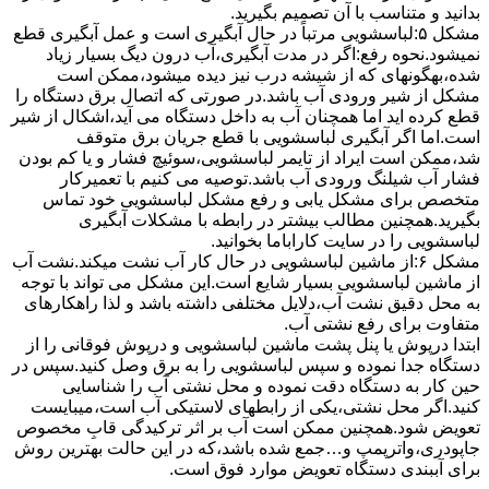
بدانید و متناسب با آن تصمیم بگیرید.
مشکل ۵:لباسشویی مرتباً در ﺣﺎل آﺑﮕﯿﺮی اﺳﺖ و ﻋﻤﻞ آﺑﮕﯿﺮی ﻗﻄﻊ
نمیشود.نحوه رﻓﻊ:اﮔﺮ در ﻣﺪت آﺑﮕﯿﺮی،آب درون دﯾﮓ ﺑﺴﯿﺎر زﯾﺎد
ﺷﺪه،بهگونهای ﮐﻪ از ﺷﯿﺸﻪ درب ﻧﯿﺰ دﯾﺪه میشود،ممکن است
مشکل از شیر ورودی آب باشد.در صورتی که اتصال برق دستگاه را
قطع کرده اید اما همچنان آب به داخل دستگاه می آید،اشکال از شیر
است.اما اگر آبگیری لباسشویی با قطع جریان برق متوقف
شد،ممکن است ایراد از تایمر لباسشویی،سوئیچ فشار و یا کم بودن
فشار آب شیلنگ ورودی آب باشد.توصیه می کنیم با تعمیرکار
متخصص برای مشکل یابی و رفع مشکل لباسشویی خود تماس
بگیرید.همچنین مطالب بیشتر در رابطه با مشکلات آبگیری
لباسشویی را در سایت کاراباما بخوانید.
مشکل ۶:از ﻣﺎﺷﯿﻦ لباسشویی در ﺣﺎل ﮐﺎر آب ﻧﺸﺖ میکند.نشت آب
از ماشین لباسشویی بسیار شایع است.این مشکل می تواند با توجه
به محل دقیق نشت آب،دلایل مختلفی داشته باشد و لذا راهکارهای
متفاوت برای رفع نشتی آب.
ابتدا درپوش یا پنل ﭘﺸﺖ ﻣﺎﺷﯿﻦ لباسشویی و درپوش ﻓﻮﻗﺎﻧﯽ را از
دستگاه ﺟﺪا ﻧﻤﻮده و ﺳﭙﺲ لباسشویی را ﺑﻪ ﺑﺮق وصل ﮐﻨﯿﺪ.سپس در
حین کار به دستگاه دقت نموده و ﻣﺤﻞ نشتی آب را ﺷﻨﺎﺳﺎﯾﯽ
کنید.اﮔﺮ ﻣﺤﻞ نشتی،ﯾﮑﯽ از رابطهای ﻻﺳﺘﯿﮑﯽ آب اﺳﺖ،میبایست
ﺗﻌﻮﯾﺾ شود.همچنین ﻣﻤﮑﻦ اﺳﺖ آب بر اثر ﺗﺮﮐﯿﺪﮔﯽ قابِ ﻣﺨﺼﻮص
ﺟﺎﭘﻮدری،واترپمپ و…جمع شده ﺑﺎﺷﺪ،ﮐﻪ در این حالت بهترین روش
برای آببندی دستگاه ﺗﻌﻮﯾﺾ ﻣﻮارد ﻓﻮق اﺳﺖ.