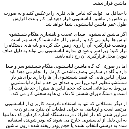
ماشین قرار ندهید.
یا حداقل می توانید که لباس های فلزی را برعکس کنید و به صورت
برعکس در ماشین لباسشویی قرار دهید.این کار باعث افزایش
طول عمر ماشین لباسشویی شما خواهد شد.
اگر ماشین لباسشویی صدای عجیب و ناهنجاری هنگام شستشوی
لباس ها تولید می کند و آرامش را از خانه شما گرفته،بهتر است
وضعیت قرارگیری آن را روی زمین چک کرده و پایه های دستگاه را
تراز کنید؛ زیرا سر و صدای مداوم لباسشویی می تواند به دلیل صاف
نبودن محل قرارگیری آن رخ داده باشد.
اما در صورتی که گاه ماشین لباسشویی هنگام شستشو سر و صدا
دارد و گاه در سکوتی وصف ناشدنی کارش را انجام می دهد! باید
میزان لباس هایی که قصد شستشوی آن ها را دارید برای هر بار
شستشو تنظیم کنید،زیرا سر و صدای بی حد و اندازه لباسشویی
مربوط به ساعاتی است که حجم لباس ها بیش از حد ظرفیت آن
است و دستگاه برای شستن تک تک آن ها به سختی کار می کند.
از دیگر مشکلاتی که تنها به استفاده نادرست کاربران از لباسشویی
مرتبط است و ارتباطی به خرابی قطعات آن ندارد می توان به
سرازیر شدن کف از اطراف درب دستگاه اشاره کرد.این کف ها تنها
به این دلیل از لباسشویی خارج می شوند که پودر شوینده استفاده
شده به درستی انتخاب نشده یا حجم پودر ریخته شده درون ماشین