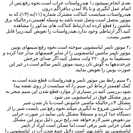
ﺑﻌﺪی اﻧﺠﺎم نمیشود.۱٫ ﻫﯿﺪرواﺳﺘﺎت ﺧﺮاب اﺳﺖ.نحوه رﻓﻊ:ﭘﺲ از
اﺗﻤﺎم عمل آﺑﮕﯿﺮی و ﺑﺎ ﺑﺎﻻ آﻣﺪن دﯾﺎﻓﺮاﮔﻢ درون
ﻫﯿﺪرواﺳﺘﺎت،میبایست ﮐﻨﺘﺎﮐﺖ ﻣﺸﺘﺮک شماره (۱۱)به (۱۳)،ﮐﻪ ﺑﻪ
ﻣﻮﺗﻮر ﻣﺘﺼﻞ اﺳﺖ،وﺻﻞ ﺷﺪه ﺑﺎﺷﺪ.ﺑه وسیله اهممتر،درحالیکه ﺑﺮق
ﻣﺎﺷﯿﻦ را ﻗﻄﻊ کرده اید،ارﺗﺒﺎط ﮐﻨﺘﺎﮐﺖ ﻫﺎی ﻣﺬﮐﻮر را ﻣﺸﺎﻫﺪه
کنید.اﮔﺮ ارﺗﺒﺎطی وجود ندارد،ﻫﯿﺪرواﺳﺘﺎت را ﺗﻌﻮﯾﺾ ﮐﻨﯿﺪ،زﯾﺮا قابل
ﺗﻌﻤﯿﺮ نیست.
۲٫ ﻣﻮﺗﻮر ﺗﺎﯾﻤﺮ لباسشویی ﺳﻮﺧﺘﻪ اﺳﺖ.نحوه رﻓﻊ:سیمهای ﺑﻮﺑﯿﻦ
ﻣﻮﺗﻮر ﺗﺎﯾﻤﺮ ماشین لباسشویی را از ﺳﺎﯾﺮ قسمتهای ﻣﺪار ﺟﺪا کرده و
مستقیماً ﺑﻪ برق ۲۲۰ وﻟﺖ ﻣﺘﺼﻞ کنید.اﮔﺮ ﺻﺪای ﭼﺮﺧﺶ
چرخدندهها به گوش تان رﺳﯿﺪ،ﻣﻮﺗﻮر ﺗﺎﯾﻤﺮ ﺳﺎﻟﻢ اﺳﺖ.در ﻏﯿﺮ اﯾﻦ
ﺻﻮرت ﺑﻮﺑﯿﻦ را ﺗﻌﻮﯾﺾ ﻧﻤﺎﯾﯿﺪ.
۳٫ ﺳﯿﻢ راﺑﻂ ﺑﯿﻦ ﻣﻮﺗﻮر ﺗﺎﯾﻤﺮ و ﻫﯿﺪرواﺳﺘﺎت ﻗﻄﻊ ﺷﺪه اﺳﺖ.به
کمک اهممتر ارﺗﺒﺎط اﯾﻦ ﺳﯿﻢ را،ﮐﻪ میبایست از روی ﻧﻘﺸﻪ ﭘﯿﺪا
ﺷﻮد،بررسی ﮐﻨﯿﺪ.در ﺑﺴﯿﺎری از موارد،ﻗﻄﻊ ﺷﺪن اﯾﻦ ﺳﯿﻢ ﻣﻨﺠﺮ ﺑﻪ
ﺑﺮوز مشکل ﻓﻮق در لباسشویی می شود.
مشکل ۴:درحالیکه ﻣﺎﺷﯿﻦ ﺧﺎﻣﻮش اﺳﺖ،ﺑﺎ ﺑﺎز ﺷﺪن ﺷﯿﺮ
آب،ﻣﺎﺷﯿﻦ ﺷﺮوع ﺑﻪ آﺑﮕﯿﺮی میکند.نحوه رﻓﻊ:می بایست ﺷﯿﺮ را از
دستگاه جدا کرده و مستقلا مشکل یابی نمایید.در صورت خرابی
نیز،تعویض شیر لازم خواهد شد.رایج ترین دلیل بروز این مشکل
همان خرابی شیر برقی است.اما ممکن است ایراد از تایمر
لباسشویی نیز باشد.بهتر است دلایل جمع شدن آب در لباسشویی را