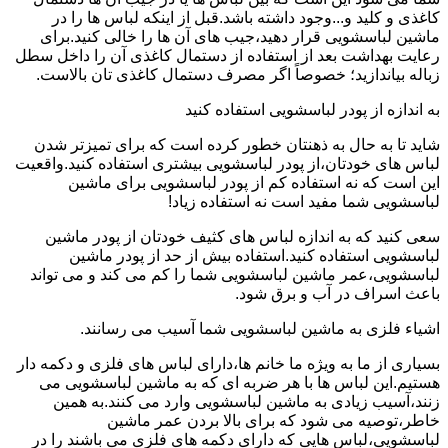
کاغذی و کلید و...وجود داشته باشد.قبل از اینکه لباس ها را در
ماشین لباسشویی قرار دهید،جیب های آن ها را خالی کنید.برای
رعایت بهداشت بعد از استفاده از دستمال کاغذی آن را داخل سطل
زباله بیاندازید؛ خصوصاً اگر مصرف دستمال کاغذی تان بالاست.
به اندازه از پودر لباسشویی استفاده کنید
شاید تا به حال به ذهنتان خطور کرده است که برای تمیزتر شدن
لباس های خودتان،از پودر لباسشویی بیشتری استفاده کنید.واقعیت
این است که نه استفاده کم از پودر لباسشویی برای ماشین
لباسشویی شما مفید است نه استفاده زیاد!
سعی کنید که به اندازه لباس های کثیف خودتان از پودر ماشین
لباسشویی استفاده کنید.استفاده بیش از حد از پودر ماشین
لباسشویی،عمر ماشین لباسشویی شما را کم می کند و می تواند
باعث اسراف در آب و برق شود.
اشیاء فلزی به ماشین لباسشویی شما آسیب می رسانند.
بسیاری از ما به ویژه ما خانم ها،دارای لباس های فلزی و دکمه دار
هستیم.این لباس ها با هر ضربه ای که به ماشین لباسشویی می
زنند،آسیب زیادی به ماشین لباسشویی وارد می کنند.به همین
خاطر،توصیه می شود که برای بالا بردن عمر ماشین
لباسشویی،لباس هایی که دارای دکمه های فلزی می باشند را در