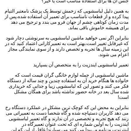
جنس آن ها برای استفاده مناسب است یا خیر؟
به همین دلیل لباسشویی که زخمش توسط یک پزشک نامعتبر التیام
پیدا کرده و از قطعات نامناسب برای تعمیر آن استفاده شده،پس از
مدت زمان کوتاهی چشم از جهان فرو می بندد و ترجیح می دهد
برای همیشه خاموش باقی بماند.
بنابراین اگر نمی خواهید ماشین لباسشویی به سرنوشتی دچار شود
که غیرقابل تغییر است،بهتر است به تعمیرکارانی اعتماد کنید که در
این زمینه سال ها تجربه و تخصص دارند و از سوی نمایندگی مجاز
اعزام می شوند.
تعمیر لباسشویی ایندزیت را به متخصص آن بسپارید
ماشین لباسشویی از جمله لوازم خانگی گران قیمت است که
خانواده ها هنگام خرید آن به استفاده چندین و چند ساله از دستگاه
فکر می کنند و تصور این که لباسشویی زیبا و جذابی که خریداری
شده سال بعد در خانه حضور نداشته باشد برای همگان مشکل
است!
بنابراین به محض این که کوچک ترین مشکل در عملکرد دستگاه رخ
می دهد کاربران دستپاچه شده و گاه شخصاً دست به تعمیراتی می
زنند که هیچ تجربه و تخصصی در آن ندارند و گاه تعمیر لباسشویی
ایندزیت را به اولین شماره ای که تحت عنوان تعمیرگاه در
اینترنت،روزنامه و...پیدا می کنند می سپارند! غافل از این که این