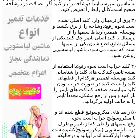
ﺑﻪ ﻣﺎﺷﯿﻦ نمیرسد،اﺑﺘﺪا دوشاخه را باز کنید.اﮔﺮ اﺗﺼﺎﻻت در دوشاخه
ﺻﺤﯿﺢ اﺳﺖ،ﮐﺎﺑﻞ راﺑﻂ را ﺗﻌﻮﯾﺾ کنید.
۳٫ ﺑﺮق از ﺗﺮﻣﯿﻨﺎل وارد ﮐﻠﯿﺪ اﺻﻠﯽ ﻧﺸﺪه
است.نحوه رﻓﻊ:دوشاخه را از ﺑﺮق بکشید و
بهوسیله اهممتر،ارﺗﺒﺎط سیمها را از
ﺗﺮﻣﯿﻨﺎل ﺗﺎ ﮐﻠﯿﺪ اﺻﻠﯽ ﺗﺎﯾﻤﺮ چک کنید.یکی از
مسائل شایع،ﻗﻄﻊ شدن ﯾﮑﯽ از سیمها
است که سبب می شود،ﻣﺎﺷﯿﻦ لباسشویی
روﺷﻦ نشود.
۴٫ ﮐﻠﯿﺪ ﺧﺮاب اﺳﺖ.نحوه رفع:ﺑﺎ اﺳﺘﻔﺎده از
ﻧﻘﺸﻪ ﺗﺎﯾﻤﺮ،ﮐﻨﺘﺎﮐﺖ ﻫﺎی ﮐﻠﯿﺪ را ﺷﻨﺎﺳﺎﯾﯽ
کنید.بهوسیله اهممتر هرکدام از قطبهای
ﮐﻠﯿﺪ را ﺗﺴﺖ ﮐﻨﯿﺪ.در ﺻﻮرت ﺧﺮاب ﺑﻮدن
ﮐﻠﯿﺪ میبایست ﺻﻔﺤﻪ ﮐﻨﺘﺎﮐﺖ ﻫﺎی ﺗﺎﯾﻤﺮ را
باز کنید و ﭘﺲ از رﻓﻊ مشکل،مجدداً ﺗﺎﯾﻤﺮ
را به حالت اوﻟﯿﻪ برگردانید.
۵٫ رابط های ﻣﯿﮑﺮوﺳﻮﺋﯿﭻ ﻗﻄﻊ شده اند و
ﯾﺎ ﻣﯿﮑﺮوﺳﻮﺋﯿﭻ ﺧﺮاب اﺳﺖ.نحوه
رفع:سیمهای راﺑﻄﯽ ﮐﻪ از ﺗﺎﯾﻤﺮ بهطرف
درب لباسشویی (ﻣﯿﮑﺮوﺳﻮﺋﯿﭻ)کشیده شده
و مجدداً بازگشته اند،را ﺑﯿﺎﺑﯿﺪ و درحالیکه