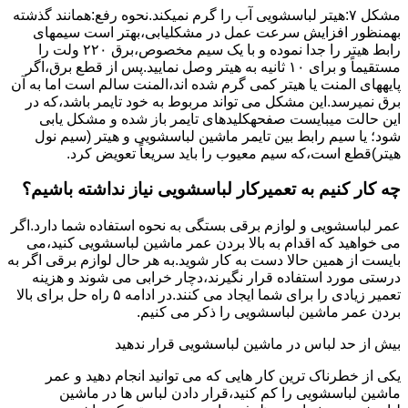
مشکل ۷:ﻫﯿﺘﺮ لباسشویی آب را ﮔﺮم نمیکند.نحوه رﻓﻊ:ﻫﻤﺎﻧﻨﺪ ﮔﺬﺷﺘﻪ
بهمنظور اﻓﺰاﯾﺶ ﺳﺮﻋﺖ ﻋﻤﻞ در مشکلیابی،بهتر است سیمهای
راﺑﻂ ﻫﯿﺘﺮ را ﺟﺪا ﻧﻤﻮده و ﺑﺎ ﯾﮏ ﺳﯿﻢ ﻣﺨﺼﻮص،برق ۲۲۰ ولت را
مستقیماً و برای ۱۰ ﺛﺎﻧﯿﻪ ﺑﻪ ﻫﯿﺘﺮ وصل نمایید.ﭘﺲ از ﻗﻄﻊ ﺑﺮق،اﮔﺮ
پایههای اﻟﻤﻨﺖ یا هیتر کمی ﮔﺮم ﺷﺪه اند،اﻟﻤﻨﺖ ﺳﺎﻟﻢ است اما ﺑﻪ آن
ﺑﺮق نمیرسد.اﯾﻦ ﻣﺸﮑﻞ می تواند مربوط به ﺧﻮد ﺗﺎﯾﻤﺮ باشد،ﮐﻪ در
این حالت میبایست صفحهکلیدهای ﺗﺎﯾﻤﺮ باز شده و مشکل یابی
شود؛ ﯾﺎ ﺳﯿﻢ راﺑﻂ ﺑﯿﻦ ﺗﺎﯾﻤﺮ ماشین لباسشویی و ﻫﯿﺘﺮ (سیم ﻧﻮل
ﻫﯿﺘﺮ)ﻗﻄﻊ اﺳﺖ،ﮐﻪ ﺳﯿﻢ ﻣﻌﯿﻮب را ﺑﺎﯾﺪ سریعاً ﺗﻌﻮﯾﺾ کرد.
چه کار کنیم به تعمیرکار لباسشویی نیاز نداشته باشیم؟
عمر لباسشویی و لوازم برقی بستگی به نحوه استفاده شما دارد.اگر
می خواهید که اقدام به بالا بردن عمر ماشین لباسشویی کنید،می
بایست از همین حالا دست به کار شوید.به هر حال لوازم برقی اگر به
درستی مورد استفاده قرار نگیرند،دچار خرابی می شوند و هزینه
تعمیر زیادی را برای شما ایجاد می کنند.در ادامه ۵ راه حل برای بالا
بردن عمر ماشین لباسشویی را ذکر می کنیم.
بیش از حد لباس در ماشین لباسشویی قرار ندهید
یکی از خطرناک ترین کار هایی که می توانید انجام دهید و عمر
ماشین لباسشویی را کم کنید،قرار دادن لباس ها در ماشین