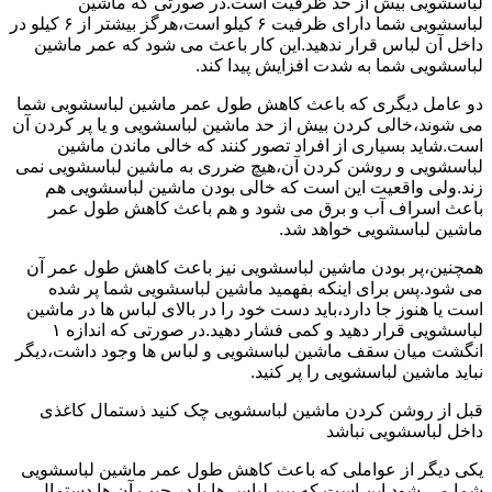
لباسشویی بیش از حد ظرفیت است.در صورتی که ماشین
لباسشویی شما دارای ظرفیت ۶ کیلو است،هرگز بیشتر از ۶ کیلو در
داخل آن لباس قرار ندهید.این کار باعث می شود که عمر ماشین
لباسشویی شما به شدت افزایش پیدا کند.
دو عامل دیگری که باعث کاهش طول عمر ماشین لباسشویی شما
می شوند،خالی کردن بیش از حد ماشین لباسشویی و یا پر کردن آن
است.شاید بسیاری از افراد تصور کنند که خالی ماندن ماشین
لباسشویی و روشن کردن آن،هیچ ضرری به ماشین لباسشویی نمی
زند.ولی واقعیت این است که خالی بودن ماشین لباسشویی هم
باعث اسراف آب و برق می شود و هم باعث کاهش طول عمر
ماشین لباسشویی خواهد شد.
همچنین،پر بودن ماشین لباسشویی نیز باعث کاهش طول عمر آن
می شود.پس برای اینکه بفهمید ماشین لباسشویی شما پر شده
است یا هنوز جا دارد،باید دست خود را در بالای لباس ها در ماشین
لباسشویی قرار دهید و کمی فشار دهید.در صورتی که اندازه ۱
انگشت میان سقف ماشین لباسشویی و لباس ها وجود داشت،دیگر
نباید ماشین لباسشویی را پر کنید.
قبل از روشن کردن ماشین لباسشویی چک کنید ذستمال کاغذی
داخل لباسشویی نباشد
یکی دیگر از عواملی که باعث کاهش طول عمر ماشین لباسشویی
شما می شود این است که بین لباس ها یا در جیب آن ها دستمال