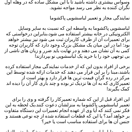
وسواس بیشتری داشته باشید تا با این مشکل ساده که در وهله اول
نگران کننده به نظر می رسد مواجه نشوید.
نمایندگی مجاز و تعمیر لباسشویی پاکشوما
لباسشویی پاکشوما به واسطه این که نسبت به سایر وسایل
الکترونیکی در خانه بیشتر استفاده می شود،بنابراین درخواستی که
برای تعمیرات آن از طرف کاربران ثبت می شود نیز بیشتر خواهد
بود؛ اما در این میان یک مشکل بزرگ وجود دارد که کاربران توجه
کمی به آن نشان می دهند و در نهایت باید ضرر و زیان های ناشی از
بی توجهی خود را با خرید یک لباسشویی نو بپردازند!
برخی از افراد بدون این که از خدمات نمایندگی مجاز استفاده کرده
باشند،مبنا را بر این قرار می دهند که خدمات ارائه شده توسط این
مرکز در رده گران قیمت ترین ها قرار دارد و بهتر است از
تعمیرکاری که به آن ها نزدیک تر بوده و چند باری کار آن را دیده اند
کمک بگیرند!
این افراد قبل از این که شماره تعمیرکار را گرفته و وی را برای
تعمیر لباسشویی پاکشوما به منزلشان دعوت کنند،یک لحظه به این
فکر نمی کنند که آیا وی از عهده انجام تعمیرات این دستگاه متفاوت
بر خواهد آمد؟ یا این که قطعات استفاده شده از چه نوعی هستند و
جنس آن ها برای استفاده مناسب است یا خیر؟
به همین دلیل لباسشویی که زخمش توسط یک پزشک نامعتبر التیام