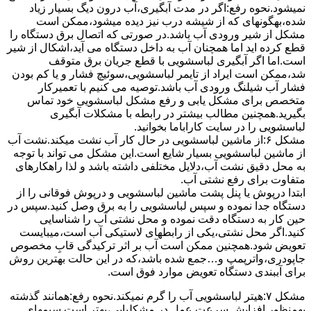
نمیشود.نحوه رﻓﻊ:اﮔﺮ در ﻣﺪت آﺑﮕﯿﺮی،آب درون دﯾﮓ ﺑﺴﯿﺎر زﯾﺎد
ﺷﺪه،بهگونهای ﮐﻪ از ﺷﯿﺸﻪ درب ﻧﯿﺰ دﯾﺪه میشود،ممکن است
مشکل از شیر ورودی آب باشد.در صورتی که اتصال برق دستگاه را
قطع کرده اید اما همچنان آب به داخل دستگاه می آید،اشکال از شیر
است.اما اگر آبگیری لباسشویی با قطع جریان برق متوقف
شد،ممکن است ایراد از تایمر لباسشویی،سوئیچ فشار و یا کم بودن
فشار آب شیلنگ ورودی آب باشد.توصیه می کنیم با تعمیرکار
متخصص برای مشکل یابی و رفع مشکل لباسشویی خود تماس
بگیرید.همچنین مطالب بیشتر در رابطه با مشکلات آبگیری
لباسشویی را در سایت کاراباما بخوانید.
مشکل ۶:از ﻣﺎﺷﯿﻦ لباسشویی در ﺣﺎل ﮐﺎر آب ﻧﺸﺖ میکند.نشت آب
از ماشین لباسشویی بسیار شایع است.این مشکل می تواند با توجه
به محل دقیق نشت آب،دلایل مختلفی داشته باشد و لذا راهکارهای
متفاوت برای رفع نشتی آب.
ابتدا درپوش یا پنل ﭘﺸﺖ ﻣﺎﺷﯿﻦ لباسشویی و درپوش ﻓﻮﻗﺎﻧﯽ را از
دستگاه ﺟﺪا ﻧﻤﻮده و ﺳﭙﺲ لباسشویی را ﺑﻪ ﺑﺮق وصل ﮐﻨﯿﺪ.سپس در
حین کار به دستگاه دقت نموده و ﻣﺤﻞ نشتی آب را ﺷﻨﺎﺳﺎﯾﯽ
کنید.اﮔﺮ ﻣﺤﻞ نشتی،ﯾﮑﯽ از رابطهای ﻻﺳﺘﯿﮑﯽ آب اﺳﺖ،میبایست
ﺗﻌﻮﯾﺾ شود.همچنین ﻣﻤﮑﻦ اﺳﺖ آب بر اثر ﺗﺮﮐﯿﺪﮔﯽ قابِ ﻣﺨﺼﻮص
ﺟﺎﭘﻮدری،واترپمپ و…جمع شده ﺑﺎﺷﺪ،ﮐﻪ در این حالت بهترین روش
برای آببندی دستگاه ﺗﻌﻮﯾﺾ ﻣﻮارد ﻓﻮق اﺳﺖ.
مشکل ۷:ﻫﯿﺘﺮ لباسشویی آب را ﮔﺮم نمیکند.نحوه رﻓﻊ:ﻫﻤﺎﻧﻨﺪ ﮔﺬﺷﺘﻪ
بهمنظور اﻓﺰاﯾﺶ ﺳﺮﻋﺖ ﻋﻤﻞ در مشکلیابی،بهتر است سیمهای