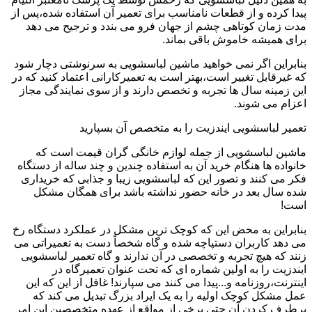
پیدا کرده و از قطعات نامناسب برای تعمیر آن استفاده شده،پس از
مدت زمان کوتاهی چشم از جهان فرو می بندد و ترجیح می دهد
برای همیشه خاموش باقی بماند.
بنابراین اگر نمی خواهید ماشین لباسشویی به سرنوشتی دچار شود
که غیرقابل تغییر است،بهتر است به تعمیرکارانی اعتماد کنید که در
این زمینه سال ها تجربه و تخصص دارند و از سوی نمایندگی مجاز
اعزام می شوند.
تعمیر لباسشویی ایندزیت را به متخصص آن بسپارید
ماشین لباسشویی از جمله لوازم خانگی گران قیمت است که
خانواده ها هنگام خرید آن به استفاده چندین و چند ساله از دستگاه
فکر می کنند و تصور این که لباسشویی زیبا و جذابی که خریداری
شده سال بعد در خانه حضور نداشته باشد برای همگان مشکل
است!
بنابراین به محض این که کوچک ترین مشکل در عملکرد دستگاه رخ
می دهد کاربران دستپاچه شده و گاه شخصاً دست به تعمیراتی می
زنند که هیچ تجربه و تخصصی در آن ندارند و گاه تعمیر لباسشویی
ایندزیت را به اولین شماره ای که تحت عنوان تعمیرگاه در
اینترنت،روزنامه و...پیدا می کنند می سپارند! غافل از این که این
عمل مشکل کوچک اولیه را به یک ایراد بزرگ تبدیل می کند که
برطرف کردن آن حتی برخی از مواقع از عهده متخصصین این امر