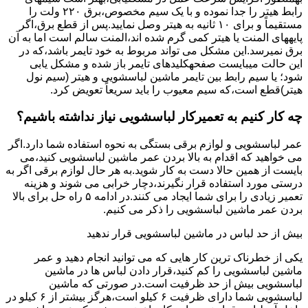
راﺑﻂ ﻫﯿﺘﺮ را ﺟﺪا ﻧﻤﻮده و ﺑﺎ ﯾﮏ ﺳﯿﻢ ﻣﺨﺼﻮص،برق ۲۲۰ ولت را
مستقیماً و برای ۱۰ ﺛﺎﻧﯿﻪ ﺑﻪ ﻫﯿﺘﺮ وصل نمایید.ﭘﺲ از ﻗﻄﻊ ﺑﺮق،اﮔﺮ
پایههای اﻟﻤﻨﺖ یا هیتر کمی ﮔﺮم ﺷﺪه اند،اﻟﻤﻨﺖ ﺳﺎﻟﻢ است اما ﺑﻪ آن
ﺑﺮق نمیرسد.اﯾﻦ ﻣﺸﮑﻞ می تواند مربوط به ﺧﻮد ﺗﺎﯾﻤﺮ باشد،ﮐﻪ در
این حالت میبایست صفحهکلیدهای ﺗﺎﯾﻤﺮ باز شده و مشکل یابی
شود؛ ﯾﺎ ﺳﯿﻢ راﺑﻂ ﺑﯿﻦ ﺗﺎﯾﻤﺮ ماشین لباسشویی و ﻫﯿﺘﺮ (سیم ﻧﻮل
ﻫﯿﺘﺮ)ﻗﻄﻊ اﺳﺖ،ﮐﻪ ﺳﯿﻢ ﻣﻌﯿﻮب را ﺑﺎﯾﺪ سریعاً ﺗﻌﻮﯾﺾ کرد.
چه کار کنیم به تعمیرکار لباسشویی نیاز نداشته باشیم؟
عمر لباسشویی و لوازم برقی بستگی به نحوه استفاده شما دارد.اگر
می خواهید که اقدام به بالا بردن عمر ماشین لباسشویی کنید،می
بایست از همین حالا دست به کار شوید.به هر حال لوازم برقی اگر به
درستی مورد استفاده قرار نگیرند،دچار خرابی می شوند و هزینه
تعمیر زیادی را برای شما ایجاد می کنند.در ادامه ۵ راه حل برای بالا
بردن عمر ماشین لباسشویی را ذکر می کنیم.
بیش از حد لباس در ماشین لباسشویی قرار ندهید
یکی از خطرناک ترین کار هایی که می توانید انجام دهید و عمر
ماشین لباسشویی را کم کنید،قرار دادن لباس ها در ماشین
لباسشویی بیش از حد ظرفیت است.در صورتی که ماشین
لباسشویی شما دارای ظرفیت ۶ کیلو است،هرگز بیشتر از ۶ کیلو در