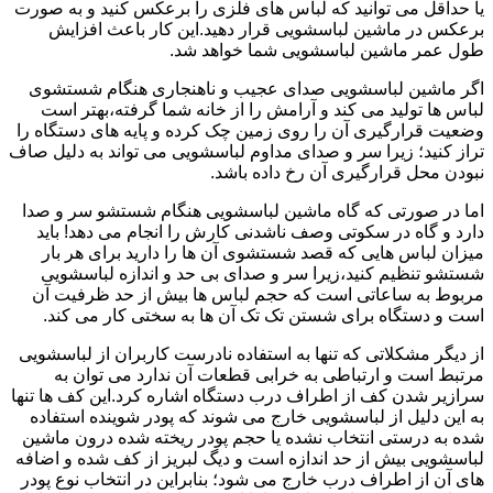
یا حداقل می توانید که لباس های فلزی را برعکس کنید و به صورت
برعکس در ماشین لباسشویی قرار دهید.این کار باعث افزایش
طول عمر ماشین لباسشویی شما خواهد شد.
اگر ماشین لباسشویی صدای عجیب و ناهنجاری هنگام شستشوی
لباس ها تولید می کند و آرامش را از خانه شما گرفته،بهتر است
وضعیت قرارگیری آن را روی زمین چک کرده و پایه های دستگاه را
تراز کنید؛ زیرا سر و صدای مداوم لباسشویی می تواند به دلیل صاف
نبودن محل قرارگیری آن رخ داده باشد.
اما در صورتی که گاه ماشین لباسشویی هنگام شستشو سر و صدا
دارد و گاه در سکوتی وصف ناشدنی کارش را انجام می دهد! باید
میزان لباس هایی که قصد شستشوی آن ها را دارید برای هر بار
شستشو تنظیم کنید،زیرا سر و صدای بی حد و اندازه لباسشویی
مربوط به ساعاتی است که حجم لباس ها بیش از حد ظرفیت آن
است و دستگاه برای شستن تک تک آن ها به سختی کار می کند.
از دیگر مشکلاتی که تنها به استفاده نادرست کاربران از لباسشویی
مرتبط است و ارتباطی به خرابی قطعات آن ندارد می توان به
سرازیر شدن کف از اطراف درب دستگاه اشاره کرد.این کف ها تنها
به این دلیل از لباسشویی خارج می شوند که پودر شوینده استفاده
شده به درستی انتخاب نشده یا حجم پودر ریخته شده درون ماشین
لباسشویی بیش از حد اندازه است و دیگ لبریز از کف شده و اضافه
های آن از اطراف درب خارج می شود؛ بنابراین در انتخاب نوع پودر