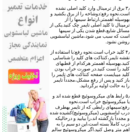
۳٫ ﺑﺮق از ﺗﺮﻣﯿﻨﺎل وارد ﮐﻠﯿﺪ اﺻﻠﯽ ﻧﺸﺪه
است.نحوه رﻓﻊ:دوشاخه را از ﺑﺮق بکشید و
بهوسیله اهممتر،ارﺗﺒﺎط سیمها را از
ﺗﺮﻣﯿﻨﺎل ﺗﺎ ﮐﻠﯿﺪ اﺻﻠﯽ ﺗﺎﯾﻤﺮ چک کنید.یکی از
مسائل شایع،ﻗﻄﻊ شدن ﯾﮑﯽ از سیمها
است که سبب می شود،ﻣﺎﺷﯿﻦ لباسشویی
روﺷﻦ نشود.
۴٫ ﮐﻠﯿﺪ ﺧﺮاب اﺳﺖ.نحوه رفع:ﺑﺎ اﺳﺘﻔﺎده از
ﻧﻘﺸﻪ ﺗﺎﯾﻤﺮ،ﮐﻨﺘﺎﮐﺖ ﻫﺎی ﮐﻠﯿﺪ را ﺷﻨﺎﺳﺎﯾﯽ
کنید.بهوسیله اهممتر هرکدام از قطبهای
ﮐﻠﯿﺪ را ﺗﺴﺖ ﮐﻨﯿﺪ.در ﺻﻮرت ﺧﺮاب ﺑﻮدن
ﮐﻠﯿﺪ میبایست ﺻﻔﺤﻪ ﮐﻨﺘﺎﮐﺖ ﻫﺎی ﺗﺎﯾﻤﺮ را
باز کنید و ﭘﺲ از رﻓﻊ مشکل،مجدداً ﺗﺎﯾﻤﺮ
را به حالت اوﻟﯿﻪ برگردانید.
۵٫ رابط های ﻣﯿﮑﺮوﺳﻮﺋﯿﭻ ﻗﻄﻊ شده اند و
ﯾﺎ ﻣﯿﮑﺮوﺳﻮﺋﯿﭻ ﺧﺮاب اﺳﺖ.نحوه
رفع:سیمهای راﺑﻄﯽ ﮐﻪ از ﺗﺎﯾﻤﺮ بهطرف
درب لباسشویی (ﻣﯿﮑﺮوﺳﻮﺋﯿﭻ)کشیده شده
و مجدداً بازگشته اند،را ﺑﯿﺎﺑﯿﺪ و درحالیکه
درب کاملاً ﺑﺴﺘﻪ اﺳﺖ،اﯾﻦ دو ﺳﯿﻢ را ﺑﻪ
اﻫﻢ ﻣﺘﺮ وصل کنید.اﮔﺮ ﻣﯿﮑﺮوﺳﻮﺋﯿﭻ ﺳﺎﻟﻢ