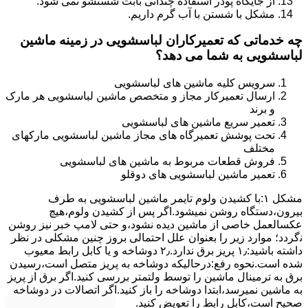
از جایگاه پودر استفاده چندانی بابت شستشو نمی شود.
مشکل با شستن با آب گرم داریم.
چه خدماتی که تعمیرکاران لباسشویی در زمینه ماشین
لباسشویی به شما می دهد؟
سرویس کلیه ماشین های لباسشویی
ارسال تعمیرکار مجاز و متخصص ماشین لباسشویی هر مارک
و برند
تعمیر سریع ماشین های لباسشویی
تحت پوشش تعمیرگاه های مجاز ماشین لباسشویی مارکهای
مختلف
فروش قطعات مربوط به ماشین های لباسشویی
تعمیر ماشین لباسشویی های دوقلو
مشکل ۱:ﺑﺎ ﮐﺸﯿﺪن وﻟﻮم ﺗﺎﯾﻤﺮ ماشین لباسشویی به طرف
ﺑﯿﺮون،دستگاه روﺷﻦ نمیشود.اﮔﺮ ﭘﺲ از ﮐﺸﯿﺪن وﻟﻮم،ﻫﯿﭻ
عکسالعمل ﺧﺎﺻﯽ از ﻣﺎﺷﯿﻦ دﯾﺪه نشود،و حتی ﻻﻣﭗ ﺧﺒﺮ ﻧﯿﺰ روﺷﻦ
ﻧگردد؛ موارد زیر را بعنوان ﻋﻠﻞ احتمالی بروز چنین مشکلی در نظر
داشته باشید:۱٫ ﭘﺮﯾﺰ ﺑﺮق ﻧﺪارد.۲٫ دوﺷﺎﺧﻪ و ﯾﺎ ﮐﺎﺑﻞ راﺑﻂ ﻣﻌﯿﻮب
ﺷﺪه است.نحوه رفع:درحالیکه دوﺷﺎﺧﻪ ﺑﻪ ﭘﺮﯾﺰ ﻣﺘﺼﻞ اﺳﺖ،رﺳﯿﺪن
ﺑﺮق ﺑﻪ ﺗﺮﻣﯿﻨﺎل ﻣﺎﺷﯿﻦ را ﺗﻮﺳﻂ ولتمتر بررسی ﮐﻨﯿﺪ.اﮔﺮ ﺑﺮق از ﭘﺮﯾﺰ
ﺑﻪ ﻣﺎﺷﯿﻦ نمیرسد،اﺑﺘﺪا دوشاخه را باز کنید.اﮔﺮ اﺗﺼﺎﻻت در دوشاخه
ﺻﺤﯿﺢ اﺳﺖ،ﮐﺎﺑﻞ راﺑﻂ را ﺗﻌﻮﯾﺾ کنید.