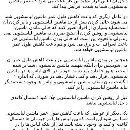
داخل آن لباس قرار ندهید.این کار باعث می شود که عمر ماشین
لباسشویی شما به شدت افزایش پیدا کند.
دو عامل دیگری که باعث کاهش طول عمر ماشین لباسشویی شما
می شوند،خالی کردن بیش از حد ماشین لباسشویی و یا پر کردن آن
است.شاید بسیاری از افراد تصور کنند که خالی ماندن ماشین
لباسشویی و روشن کردن آن،هیچ ضرری به ماشین لباسشویی نمی
زند.ولی واقعیت این است که خالی بودن ماشین لباسشویی هم
باعث اسراف آب و برق می شود و هم باعث کاهش طول عمر
ماشین لباسشویی خواهد شد.
همچنین،پر بودن ماشین لباسشویی نیز باعث کاهش طول عمر آن
می شود.پس برای اینکه بفهمید ماشین لباسشویی شما پر شده
است یا هنوز جا دارد،باید دست خود را در بالای لباس ها در ماشین
لباسشویی قرار دهید و کمی فشار دهید.در صورتی که اندازه ۱
انگشت میان سقف ماشین لباسشویی و لباس ها وجود داشت،دیگر
نباید ماشین لباسشویی را پر کنید.
قبل از روشن کردن ماشین لباسشویی چک کنید ذستمال کاغذی
داخل لباسشویی نباشد
یکی دیگر از عواملی که باعث کاهش طول عمر ماشین لباسشویی
شما می شود این است که بین لباس ها یا در جیب آن ها دستمال
کاغذی و کلید و...وجود داشته باشد.قبل از اینکه لباس ها را در
ماشین لباسشویی قرار دهید،جیب های آن ها را خالی کنید.برای