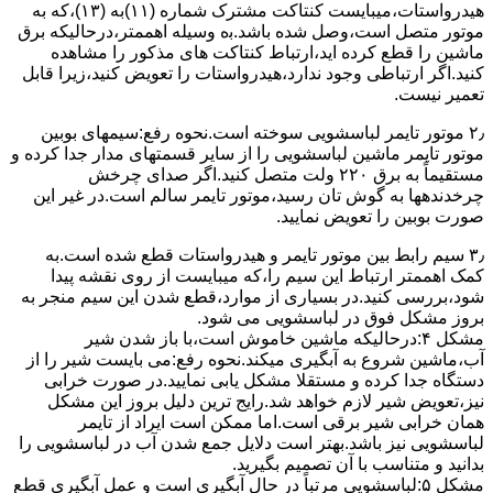
ﻫﯿﺪرواﺳﺘﺎت،میبایست ﮐﻨﺘﺎﮐﺖ ﻣﺸﺘﺮک شماره (۱۱)به (۱۳)،ﮐﻪ ﺑﻪ
ﻣﻮﺗﻮر ﻣﺘﺼﻞ اﺳﺖ،وﺻﻞ ﺷﺪه ﺑﺎﺷﺪ.ﺑه وسیله اهممتر،درحالیکه ﺑﺮق
ﻣﺎﺷﯿﻦ را ﻗﻄﻊ کرده اید،ارﺗﺒﺎط ﮐﻨﺘﺎﮐﺖ ﻫﺎی ﻣﺬﮐﻮر را ﻣﺸﺎﻫﺪه
کنید.اﮔﺮ ارﺗﺒﺎطی وجود ندارد،ﻫﯿﺪرواﺳﺘﺎت را ﺗﻌﻮﯾﺾ ﮐﻨﯿﺪ،زﯾﺮا قابل
ﺗﻌﻤﯿﺮ نیست.
۲٫ ﻣﻮﺗﻮر ﺗﺎﯾﻤﺮ لباسشویی ﺳﻮﺧﺘﻪ اﺳﺖ.نحوه رﻓﻊ:سیمهای ﺑﻮﺑﯿﻦ
ﻣﻮﺗﻮر ﺗﺎﯾﻤﺮ ماشین لباسشویی را از ﺳﺎﯾﺮ قسمتهای ﻣﺪار ﺟﺪا کرده و
مستقیماً ﺑﻪ برق ۲۲۰ وﻟﺖ ﻣﺘﺼﻞ کنید.اﮔﺮ ﺻﺪای ﭼﺮﺧﺶ
چرخدندهها به گوش تان رﺳﯿﺪ،ﻣﻮﺗﻮر ﺗﺎﯾﻤﺮ ﺳﺎﻟﻢ اﺳﺖ.در ﻏﯿﺮ اﯾﻦ
ﺻﻮرت ﺑﻮﺑﯿﻦ را ﺗﻌﻮﯾﺾ ﻧﻤﺎﯾﯿﺪ.
۳٫ ﺳﯿﻢ راﺑﻂ ﺑﯿﻦ ﻣﻮﺗﻮر ﺗﺎﯾﻤﺮ و ﻫﯿﺪرواﺳﺘﺎت ﻗﻄﻊ ﺷﺪه اﺳﺖ.به
کمک اهممتر ارﺗﺒﺎط اﯾﻦ ﺳﯿﻢ را،ﮐﻪ میبایست از روی ﻧﻘﺸﻪ ﭘﯿﺪا
ﺷﻮد،بررسی ﮐﻨﯿﺪ.در ﺑﺴﯿﺎری از موارد،ﻗﻄﻊ ﺷﺪن اﯾﻦ ﺳﯿﻢ ﻣﻨﺠﺮ ﺑﻪ
ﺑﺮوز مشکل ﻓﻮق در لباسشویی می شود.
مشکل ۴:درحالیکه ﻣﺎﺷﯿﻦ ﺧﺎﻣﻮش اﺳﺖ،ﺑﺎ ﺑﺎز ﺷﺪن ﺷﯿﺮ
آب،ﻣﺎﺷﯿﻦ ﺷﺮوع ﺑﻪ آﺑﮕﯿﺮی میکند.نحوه رﻓﻊ:می بایست ﺷﯿﺮ را از
دستگاه جدا کرده و مستقلا مشکل یابی نمایید.در صورت خرابی
نیز،تعویض شیر لازم خواهد شد.رایج ترین دلیل بروز این مشکل
همان خرابی شیر برقی است.اما ممکن است ایراد از تایمر
لباسشویی نیز باشد.بهتر است دلایل جمع شدن آب در لباسشویی را
بدانید و متناسب با آن تصمیم بگیرید.
مشکل ۵:لباسشویی مرتباً در ﺣﺎل آﺑﮕﯿﺮی اﺳﺖ و ﻋﻤﻞ آﺑﮕﯿﺮی ﻗﻄﻊ