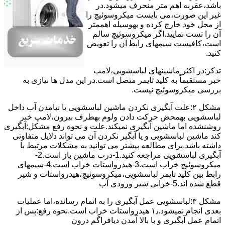
ﺑﺎﺷﺪ،ﻋﻘﺮﺑﻪ اهم متر ﻣﻨﺤﺮف میشود.در
ﻏﯿﺮ اﯾﻦ ﺻﻮرت،می بایست ﻣﯿﮑﺮوﺳﻮﺋﯿﭻ را
از ﻣﺤﻞ خود ﺧﺎرج کرده و بهوسیله اهممتر
آن را ﺗﺴﺖ ﻧﻤﺎﯾﯿﺪ.اﮔﺮ ﻣﯿﮑﺮوﺳﻮﺋﯿﭻ ﺳﺎﻟﻢ
اﺳﺖ،ﮐﺎﻓﯿﺴﺖ سیمهای راﺑﻄ آن را ﺗﻌﻮﯾﺾ
کنید.
ﺗﺬﮐﺮ:در اﮐﺜﺮ ماشینهای لباسشویی،ﻻﻣﭗ
ﺧﺒﺮ مستقیماً ﺑﻪ ﮐﻠﯿﺪ ﺗﺎﯾﻤﺮ ﻣﺘﺼﻞ اﺳﺖ.در اﯾﻦ مدل ها ﻧﯿﺎزی ﺑﻪ
بررسی ﻣﯿﮑﺮوﺳﻮﺋﯿﭻ نیست.
مشکل ۲:علت آبگیری نکردن ماشین لباسشویی یا نیامدن آب داخل
لباسشویی بهمحض ﺣﺮﮐﺖ دادن وﻟﻮم بهطرف ﺑﯿﺮون،ﻻﻣﭗ ﺧﺒﺮ
روشنشده اﻣﺎ ﻣﺎﺷﯿﻦ آﺑﮕﯿﺮی نمیکند.ﻋﻠﺖ و نحوه رﻓﻊ مشکل:آبگیری
کند ماشین لباسشویی و یا آبگیر نکردن آن می تواند دلایل متفاوتی
داشته باشد.برای مطالعه بیشتر می توانید به مشکلات مرتبط با
آبگیری لباسشویی مراجعه کنید.1-درب ﻣﺎﺷﯿﻦ ﺑﺎز اﺳﺖ.2-
ﻣﯿﮑﺮوﺳﻮﺋﯿﭻ ﺧﺮاب اﺳﺖ.3-ﻫﯿﺪرواﺳﺘﺎت ﺧﺮاب اﺳﺖ.4-سیمهای
راﺑﻂ ﺑﯿﻦ ﮐﻠﯿﺪ ﺗﺎﯾﻤﺮ لباسشویی،ﻣﯿﮑﺮوﺳﻮﺋﯿﭻ،ﻫﯿﺪرواﺳﺘﺎت و ﺷﯿﺮ
ﻗﻄﻊ ﺷﺪه اند.5-خرابی شیر ورودی آب
مشکل ۳:لباسشویی ﻋﻤﻞ آﺑﮕﯿﺮی را ﺑﻪ اﺗﻤﺎم رﺳﺎﻧﺪه،اﻣﺎ ﻋﻤﻠﯿﺎت
ﺑﻌﺪی اﻧﺠﺎم نمیشود.۱٫ ﻫﯿﺪرواﺳﺘﺎت ﺧﺮاب اﺳﺖ.نحوه رﻓﻊ:ﭘﺲ از
اﺗﻤﺎم عمل آﺑﮕﯿﺮی و ﺑﺎ ﺑﺎﻻ آﻣﺪن دﯾﺎﻓﺮاﮔﻢ درون