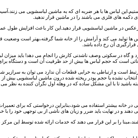
هستیم.این لباس ها با هر ضربه ای که به ماشین لباسشویی می زنند،آس
 دکمه های فلزی می باشند را در ماشین قرار ندهید.
برعکس در ماشین لباسشویی قرار دهید.این کار باعث افزایش طول عم
تولید می کند و آرامش را از خانه شما گرفته،بهتر است وضعیت قرارگ
قرارگیری آن رخ داده باشد.
 و گاه در سکوتی وصف ناشدنی کارش را انجام می دهد! باید میزان ل
اعاتی است که حجم لباس ها بیش از حد ظرفیت آن است و دستگاه برای
رتبط است و ارتباطی به خرابی قطعات آن ندارد می توان به سرازیر شد
انتخاب نشده یا حجم پودر ریخته شده درون ماشین لباسشویی بیش از ح
 باشید تا با این مشکل ساده که در وهله اول نگران کننده به نظر می
در خانه بیشتر استفاده می شود،بنابراین درخواستی که برای تعمیرات 
ند و در نهایت باید ضرر و زیان های ناشی از بی توجهی خود را با خری
ند،مبنا را بر این قرار می دهند که خدمات ارائه شده توسط این مرکز د