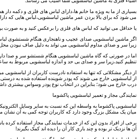
اشیاء فلزی به ماشین لباسشویی شما آسیب می رسانند.
بسیاری از ما به ویژه ما خانم ها،دارای لباس های فلزی و دکمه دار 
می شود که برای بالا بردن عمر ماشین لباسشویی،لباس هایی که دارای
یا حداقل می توانید که لباس های فلزی را برعکس کنید و به صورت 
اگر ماشین لباسشویی صدای عجیب و ناهنجاری هنگام شستشوی لباس ها 
زیرا سر و صدای مداوم لباسشویی می تواند به دلیل صاف نبودن محل 
اما در صورتی که گاه ماشین لباسشویی هنگام شستشو سر و صدا دارد
تنظیم کنید،زیرا سر و صدای بی حد و اندازه لباسشویی مربوط به س
از دیگر مشکلاتی که تنها به استفاده نادرست کاربران از لباسشویی م
از لباسشویی خارج می شوند که پودر شوینده استفاده شده به درستی 
درب خارج می شود؛ بنابراین در انتخاب نوع پودر وسواس بیشتری داشته
نمایندگی مجاز و تعمیر لباسشویی پاکشوما
لباسشویی پاکشوما به واسطه این که نسبت به سایر وسایل الکترونیکی 
میان یک مشکل بزرگ وجود دارد که کاربران توجه کمی به آن نشان می ده
برخی از افراد بدون این که از خدمات نمایندگی مجاز استفاده کرده باش
آن ها نزدیک تر بوده و چند باری کار آن را دیده اند کمک بگیرند!