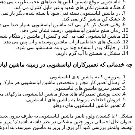
لباسشویی موقع شستن لباس ها صداهای عجیب غریب می دهد
هنگام شستن تکان های شدید و غیر قابل کنترل می کند.
در ماشین لباسشویی بسته نمی شود یا بسته شده دیگر باز نمی 
خشک کن ماشین کار نمی کند.
وقتی خشک کن کار می کند ماشین لباسشویی بسیار صدا می ده
زمان سنج ماشین لباسشویی درست نشان نمی دهد.
ماشین لباسشویی کف می کند و کفش از ماشین در هنگام شستن
لاستیک های حفاظتی از آب ماشین پوسیده و آب پس می دهد.
از جایگاه پودر استفاده چندانی بابت شستشو نمی شود.
مشکل با شستن با آب گرم داریم.
چه خدماتی که تعمیرکاران لباسشویی در زمینه ماشین لب
سرویس کلیه ماشین های لباسشویی
ارسال تعمیرکار مجاز و متخصص ماشین لباسشویی هر مارک و 
تعمیر سریع ماشین های لباسشویی
تحت پوشش تعمیرگاه های مجاز ماشین لباسشویی مارکهای م
فروش قطعات مربوط به ماشین های لباسشویی
تعمیر ماشین لباسشویی های دوقلو
مشکل ۱:ﺑﺎ ﮐﺸﯿﺪن وﻟﻮم ﺗﺎﯾﻤﺮ ماشین لباسشویی به طرف ﺑﯿﺮون
ﺗﻮﺳﻂ ولتمتر بررسی ﮐﻨﯿﺪ.اﮔﺮ ﺑﺮق از ﭘﺮﯾﺰ ﺑﻪ ﻣﺎﺷﯿﻦ نمیرسد،اﺑﺘﺪا دو