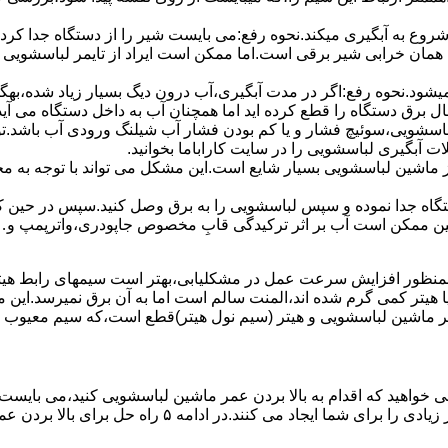
 ﺷﺮوع ﺑﻪ آﺑﮕﯿﺮی میکند.نحوه رﻓﻊ:می بایست ﺷﯿﺮ را از دستگاه جدا کر
 همان خرابی شیر برقی است.اما ممکن است ایراد از تایمر لباسشویی 
ﻊ نمیشود.نحوه رﻓﻊ:اﮔﺮ در ﻣﺪت آﺑﮕﯿﺮی،آب درون دﯾﮓ ﺑﺴﯿﺎر زﯾﺎد ﺷﺪه،بهگ
ق دستگاه را قطع کرده اید اما همچنان آب به داخل دستگاه می آید،
باسشویی،سوئیچ فشار و یا کم بودن فشار آب شیلنگ ورودی آب باشد.
 آبگیری لباسشویی را در سایت کاراباما بخوانید.
 از ماشین لباسشویی بسیار شایع است.این مشکل می تواند با توجه به 
تگاه ﺟﺪا ﻧﻤﻮده و ﺳﭙﺲ لباسشویی را ﺑﻪ ﺑﺮق وصل ﮐﻨﯿﺪ.سپس در حین ک
 ﻣﻤﮑﻦ اﺳﺖ آب بر اثر ﺗﺮﮐﯿﺪﮔﯽ قابِ ﻣﺨﺼﻮص ﺟﺎﭘﻮدری،واترپمپ و…جم
اﻟﻤﻨﺖ یا هیتر کمی ﮔﺮم ﺷﺪه اند،اﻟﻤﻨﺖ ﺳﺎﻟﻢ است اما ﺑﻪ آن ﺑﺮق نمیرسد.ا
ﻤﺮ ماشین لباسشویی و ﻫﯿﺘﺮ (سیم ﻧﻮل ﻫﯿﺘﺮ)ﻗﻄﻊ اﺳﺖ،ﮐﻪ ﺳﯿﻢ ﻣﻌﯿﻮب را 
 خواهید که اقدام به بالا بردن عمر ماشین لباسشویی کنید،می بایست ا
امه ۵ راه حل برای بالا بردن عمر ماشین لباسشویی را ذکر می کنیم.