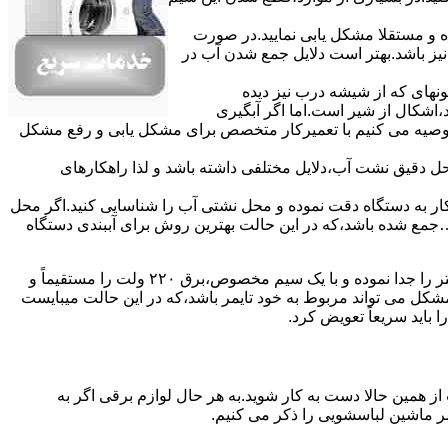
ده و مستقلا مشکل یابی نمایید.در صورت
نیز باشد.بهتر است دلایل جمع شدن آب در
ونهای ﮐﻪ از ﺷﯿﺸﻪ درب ﻧﯿﺰ دﯾﺪه
اشکال از شیر است.اما اگر آبگیری
توصیه می کنیم با تعمیرکار متخصص برای مشکل یابی و رفع مشکل
محل دقیق نشت آب،دلایل مختلفی داشته باشد و لذا راهکارهای
ار به دستگاه دقت نموده و ﻣﺤﻞ نشتی آب را ﺷﻨﺎﺳﺎﯾﯽ کنید.اﮔﺮ ﻣﺤﻞ
ع شده ﺑﺎﺷﺪ،ﮐﻪ در این حالت بهترین روش برای آببندی دستگاه
مشکل ۷:ﻫﯿﺘﺮ لباسشویی آب را ﮔﺮم نمیکند.نحوه رﻓﻊ:ﻫﻤﺎﻧﻨﺪ ﮔﺬﺷﺘﻪ بهمنظور اﻓﺰاﯾﺶ ﺳﺮﻋﺖ ﻋﻤﻞ در مشکلیابی،بهتر است سیمهای راﺑﻂ ﻫﯿﺘﺮ را ﺟﺪا ﻧﻤﻮده و ﺑﺎ ﯾﮏ ﺳﯿﻢ ﻣﺨﺼﻮص،برق ۲۲۰ ولت را مستقیماً و
ﯾﻦ ﻣﺸﮑﻞ می تواند مربوط به ﺧﻮد ﺗﺎﯾﻤﺮ باشد،ﮐﻪ در این حالت میبایست
ﺑﺎﯾﺪ سریعاً ﺗﻌﻮﯾﺾ کرد.
ز همین حالا دست به کار شوید.به هر حال لوازم برقی اگر به