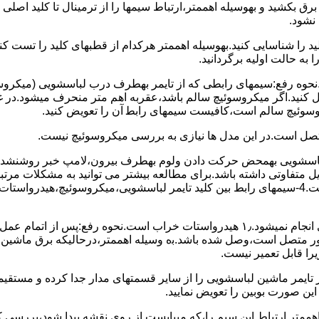
 ﺑﺮق بکشید و بهوسیله اهممتر،ارﺗﺒﺎط سیمها را از ﺗﺮﻣﯿﻨﺎل ﺗﺎ ﮐﻠﯿﺪ اﺻﻠ
نشود.
ﮐﻠﯿﺪ را ﺷﻨﺎﺳﺎﯾﯽ کنید.بهوسیله اهممتر هرکدام از قطبهای ﮐﻠﯿﺪ را ﺗﺴﺖ
 به حالت اوﻟﯿﻪ برگردانید.
نحوه رفع:سیمهای راﺑﻄﯽ ﮐﻪ از ﺗﺎﯾﻤﺮ بهطرف درب لباسشویی (ﻣﯿﮑﺮوﺳﻮﺋ
 وصل کنید.اﮔﺮ ﻣﯿﮑﺮوﺳﻮﺋﯿﭻ ﺳﺎﻟﻢ ﺑﺎﺷﺪ،ﻋﻘﺮﺑﻪ اهم متر ﻣﻨﺤﺮف میشود.د
ﺮوﺳﻮﺋﯿﭻ ﺳﺎﻟﻢ اﺳﺖ،ﮐﺎﻓﯿﺴﺖ سیمهای راﺑﻄ آن را ﺗﻌﻮﯾﺾ کنید.
ﻣﺘﺼﻞ اﺳﺖ.در اﯾﻦ مدل ها ﻧﯿﺎزی ﺑﻪ بررسی ﻣﯿﮑﺮوﺳﻮﺋﯿﭻ نیست.
اخل لباسشویی بهمحض ﺣﺮﮐﺖ دادن وﻟﻮم بهطرف ﺑﯿﺮون،ﻻﻣﭗ ﺧﺒﺮ روشنشده 
مشکل ۳:لباسشویی ﻋﻤﻞ آﺑﮕﯿﺮی را ﺑﻪ اﺗﻤﺎم رﺳﺎﻧﺪه،اﻣﺎ ﻋﻤﻠﯿﺎت ﺑﻌﺪی اﻧﺠﺎم نمیشود.۱٫ ﻫﯿﺪرواﺳﺘﺎت ﺧﺮاب 
یست ﮐﻨﺘﺎﮐﺖ ﻣﺸﺘﺮک شماره (۱۱)به (۱۳)،ﮐﻪ ﺑﻪ ﻣﻮﺗﻮر ﻣﺘﺼﻞ اﺳﺖ،وﺻﻞ ﺷﺪه ﺑﺎﺷﺪ.ﺑه وسیله اهممتر،درحا
ﯾﺮا قابل ﺗﻌﻤﯿﺮ نیست.
ﻦ ﺻﻮرت ﺑﻮﺑﯿﻦ را ﺗﻌﻮﯾﺾ ﻧﻤﺎﯾﯿﺪ.
اهممتر ارﺗﺒﺎط اﯾﻦ ﺳﯿﻢ را،ﮐﻪ میبایست از روی ﻧﻘﺸﻪ ﭘﯿﺪا ﺷﻮد،بررسی 