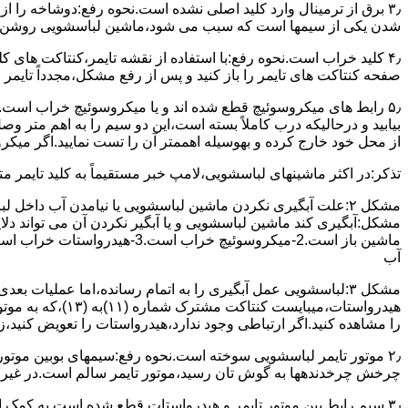
۳٫ ﺑﺮق از ﺗﺮﻣﯿﻨﺎل وارد ﮐﻠﯿﺪ اﺻﻠﯽ ﻧﺸﺪه است.نحوه رﻓﻊ:دوشاخه را از
شدن ﯾﮑﯽ از سیمها است که سبب می شود،ﻣﺎﺷﯿﻦ لباسشویی روﺷﻦ 
۴٫ ﮐﻠﯿﺪ ﺧﺮاب اﺳﺖ.نحوه رفع:ﺑﺎ اﺳﺘﻔﺎده از ﻧﻘﺸﻪ ﺗﺎﯾﻤﺮ،ﮐﻨﺘﺎﮐﺖ ﻫﺎی 
ﺻﻔﺤﻪ ﮐﻨﺘﺎﮐﺖ ﻫﺎی ﺗﺎﯾﻤﺮ را باز کنید و ﭘﺲ از رﻓﻊ مشکل،مجدداً ﺗﺎﯾﻤﺮ را
۵٫ رابط های ﻣﯿﮑﺮوﺳﻮﺋﯿﭻ ﻗﻄﻊ شده اند و ﯾﺎ ﻣﯿﮑﺮوﺳﻮﺋﯿﭻ ﺧﺮاب اﺳﺖ.
ﺑﯿﺎﺑﯿﺪ و درحالیکه درب کاملاً ﺑﺴﺘﻪ اﺳﺖ،اﯾﻦ دو ﺳﯿﻢ را ﺑﻪ اﻫﻢ ﻣﺘﺮ
از ﻣﺤﻞ خود ﺧﺎرج کرده و بهوسیله اهممتر آن را ﺗﺴﺖ ﻧﻤﺎﯾﯿﺪ.اﮔﺮ ﻣﯿﮑ
ﺗﺬﮐﺮ:در اﮐﺜﺮ ماشینهای لباسشویی،ﻻﻣﭗ ﺧﺒﺮ مستقیماً ﺑﻪ ﮐﻠﯿﺪ ﺗﺎﯾﻤﺮ 
مشکل ۲:علت آبگیری نکردن ماشین لباسشویی یا نیامدن آب د
آب
ﻫﯿﺪرواﺳﺘﺎت،میبا
را ﻣﺸﺎﻫﺪه کنید.اﮔﺮ ارﺗﺒﺎطی وجود ندارد،ﻫﯿﺪرواﺳﺘﺎت را ﺗﻌﻮﯾﺾ ﮐﻨﯿﺪ،ز
ﭼﺮﺧﺶ چرخدندهها به گوش تان رﺳﯿﺪ،ﻣﻮﺗﻮر ﺗﺎﯾﻤﺮ ﺳﺎﻟﻢ اﺳﺖ.در ﻏﯿﺮ اﯾ
۳٫ ﺳﯿﻢ راﺑﻂ ﺑﯿﻦ ﻣﻮﺗﻮر ﺗﺎﯾﻤﺮ و ﻫﯿﺪرواﺳﺘﺎت ﻗﻄﻊ ﺷﺪه اﺳﺖ.به کمک 