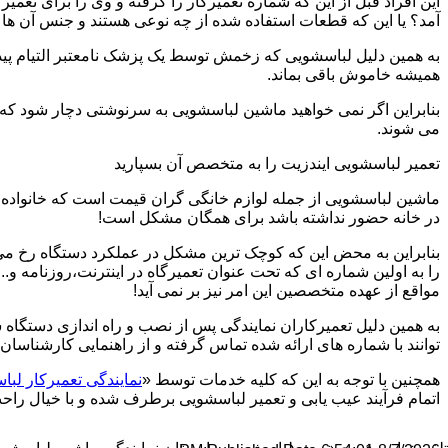
این افراد قبل از این که شماره تعمیرکار را گرفته و وی را برای تعم
آمد؟ یا این که قطعات استفاده شده از چه نوعی هستند و جنس آن ها
به همین دلیل لباسشویی که زخمش توسط یک پزشک نامعتبر التیام پید
همیشه خاموش باقی بماند.
بنابراین اگر نمی خواهید ماشین لباسشویی به سرنوشتی دچار شود که غ
می شوند.
تعمیر لباسشویی ایندزیت را به متخصص آن بسپارید
ماشین لباسشویی از جمله لوازم خانگی گران قیمت است که خانواده ها
در خانه حضور نداشته باشد برای همگان مشکل است!
بنابراین به محض این که کوچک ترین مشکل در عملکرد دستگاه رخ می د
را به اولین شماره ای که تحت عنوان تعمیرگاه در اینترنت،روزنامه و.
مواقع از عهده متخصصین این امر نیز بر نمی آید!
به همین دلیل تعمیرکاران نمایندگی پس از نصب و راه اندازی دستگاه 
توانند با شماره های ارائه شده تماس گرفته و از راهنمایی کارشناسان 
همچنین با توجه به این که کلیه خدمات توسط «
نمایندگی تعمیرکار لب
اتمام فرآیند عیب یابی و تعمیر لباسشویی برطرف شده و با خیال راحت 