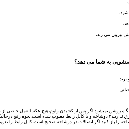
.
شود.
د.
 بیرون می زند.
اسشویی به شما می دهد؟
برند
ختلف
،دستگاه روﺷﻦ نمیشود.اﮔﺮ ﭘﺲ از ﮐﺸﯿﺪن وﻟﻮم،ﻫﯿﭻ عکسالعمل ﺧﺎﺻﯽ از ﻣ
بعنوان ﻋﻠﻞ احتمالی بروز چنین مشکلی در نظر داشته باشید:۱٫ ﭘﺮﯾﺰ ﺑﺮق ﻧﺪارد.۲٫ دوﺷﺎﺧﻪ و ﯾﺎ 
شاخه را باز کنید.اﮔﺮ اﺗﺼﺎﻻت در دوشاخه ﺻﺤﯿﺢ اﺳﺖ،ﮐﺎﺑﻞ راﺑﻂ را ﺗﻌﻮﯾ