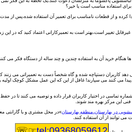
یر لباسشویی پاکشوما به منزلشان دعوت کنند،یک لحظه به این فکر نمی کن
 برای استفاده مناسب است یا خیر؟
ا کرده و از قطعات نامناسب برای تعمیر آن استفاده شده،پس از مدت 
یرقابل تغییر است،بهتر است به تعمیرکارانی اعتماد کنید که در این ز
 هنگام خرید آن به استفاده چندین و چند ساله از دستگاه فکر می کنند
هد کاربران دستپاچه شده و گاه شخصاً دست به تعمیراتی می زنند که 
..پیدا می کنند می سپارند! غافل از این که این عمل مشکل کوچک اولیه
شماره تماسی در اختیار کاربران قرار داده و توصیه می کنند تا در ح
فنی این مرکز بهره مند شوند.
اسشویی در بهارستان،منطقه بهارستان
»در محل مشتری و با گارانتی معت
می توانند از آن استفاده کنند.
☞☏
tel:09368059612