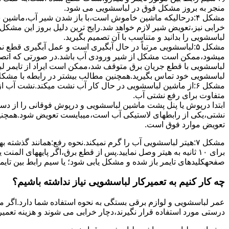
ﻣﻨﺠﺮ ﺑﻪ ﺑﺮوز مشکل ﻓﻮق در لباسشویی می شود.
مشکل ۴:درحالیکه ﻣﺎﺷﯿﻦ ﺧﺎﻣﻮش اﺳﺖ،ﺑﺎ ﺑﺎز ﺷﺪن ﺷﯿﺮ آب،ﻣﺎﺷﯿﻦ
خرابی نیز،تعویض شیر لازم خواهد شد.رایج ترین دلیل بروز این مشکل
لباسشویی را بدانید و متناسب با آن تصمیم بگیرید.
مشکل ۵:لباسشویی مرتباً در ﺣﺎل آﺑﮕﯿﺮی اﺳﺖ و ﻋﻤﻞ آﺑﮕﯿﺮی ﻗﻄ
میشود،ممکن است مشکل از شیر ورودی آب باشد.در صورتی که اتصال بر
لباسشویی با قطع جریان برق متوقف شد،ممکن است ایراد از تایمر ل
لباسشویی خود تماس بگیرید.همچنین مطالب بیشتر در رابطه با مشکلات
مشکل ۶:از ﻣﺎﺷﯿﻦ لباسشویی در ﺣﺎل ﮐﺎر آب ﻧﺸﺖ میکند.نشت آب
متفاوت برای رفع نشتی آب.
ابتدا درپوش یا پنل ﭘﺸﺖ ﻣﺎﺷﯿﻦ لباسشویی و درپوش ﻓﻮﻗﺎﻧﯽ را از دس
نشتی،ﯾﮑﯽ از رابطهای ﻻﺳﺘﯿﮑﯽ آب اﺳﺖ،میبایست ﺗﻌﻮﯾﺾ شود.همچنین
ﺗﻌﻮﯾﺾ ﻣﻮارد ﻓﻮق اﺳﺖ.
برای ۱۰ ﺛﺎﻧﯿﻪ ﺑﻪ ﻫﯿﺘﺮ وصل نمایید.ﭘﺲ از ﻗﻄﻊ ﺑﺮق،اﮔﺮ پایههای 
صفحهکلیدهای ﺗﺎﯾﻤﺮ باز شده و مشکل یابی شود؛ ﯾﺎ ﺳﯿﻢ راﺑﻂ ﺑﯿﻦ ﺗﺎﯾ
چه کار کنیم به تعمیرکار لباسشویی نیاز نداشته باشیم؟
عمر لباسشویی و لوازم برقی بستگی به نحوه استفاده شما دارد.اگر می
درستی مورد استفاده قرار نگیرند،دچار خرابی می شوند و هزینه تعمیر زیادی را برای شما ایجاد می کنند.در اد