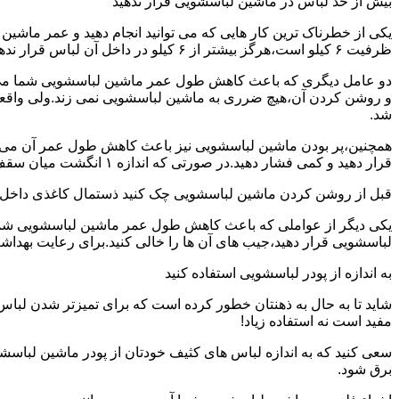
بیش از حد لباس در ماشین لباسشویی قرار ندهید
یکی از خطرناک ترین کار هایی که می توانید انجام دهید و عمر ماش
ظرفیت ۶ کیلو است،هرگز بیشتر از ۶ کیلو در داخل آن لباس قرار ندهید.این کار باعث می شود که عمر ماشین لباسشویی شما به شدت افزایش پیدا کند.
دو عامل دیگری که باعث کاهش طول عمر ماشین لباسشویی شما می شو
و روشن کردن آن،هیچ ضرری به ماشین لباسشویی نمی زند.ولی واق
شد.
همچنین،پر بودن ماشین لباسشویی نیز باعث کاهش طول عمر آن می شود
قرار دهید و کمی فشار دهید.در صورتی که اندازه ۱ انگشت میان سقف ماشین لباسشویی و لباس ها وجود داشت،دیگر نباید ماشین لباسشویی را پر کنید.
قبل از روشن کردن ماشین لباسشویی چک کنید ذستمال کاغذی داخل 
یکی دیگر از عواملی که باعث کاهش طول عمر ماشین لباسشویی شما می 
لباسشویی قرار دهید،جیب های آن ها را خالی کنید.برای رعایت بهداش
به اندازه از پودر لباسشویی استفاده کنید
شاید تا به حال به ذهنتان خطور کرده است که برای تمیزتر شدن لباس
مفید است نه استفاده زیاد!
سعی کنید که به اندازه لباس های کثیف خودتان از پودر ماشین لباسش
برق شود.