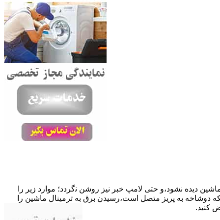
ﺎﺷﯿﻦ دﯾﺪه نشود،و حتی ﻻﻣﭗ ﺧﺒﺮ ﻧﯿﺰ روﺷﻦ ﻧگردد؛ موارد زیر را
ﮐﺎﺑﻞ راﺑﻂ ﻣﻌﯿﻮب ﺷﺪه است.نحوه رفع:درحالیکه دوﺷﺎﺧﻪ ﺑﻪ ﭘﺮﯾﺰ ﻣﺘﺼﻞ اﺳﺖ،رﺳﯿﺪن ﺑﺮق ﺑﻪ ﺗﺮﻣﯿﻨﺎل ﻣﺎﺷﯿﻦ را
ﺾ کنید.