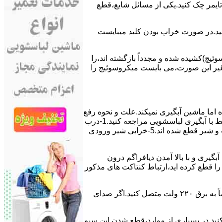
ﯽ ﺗﺎﯾﻤﺮ چک کنید.یکی از مسائل شایع،ﻗﻄﻊ
 ﮐﻨﯿﺪ.در ﺻﻮرت ﺧﺮاب ﺑﻮدن ﮐﻠﯿﺪ میبایست
ﯿﭻ)کشیده شده و مجدداً بازگشته اند،را
ر ﻏﯿﺮ اﯾﻦ ﺻﻮرت،می بایست ﻣﯿﮑﺮوﺳﻮﺋﯿﭻ را
اﻣﺎ ﻣﺎﺷﯿﻦ آﺑﮕﯿﺮی نمیکند.ﻋﻠﺖ و نحوه رﻓﻊ
مشکل:آبگیری کند ماشین لباسشویی و یا آبگیر نکردن آن می تواند دلایل متفاوتی داشته باشد.برای مطالعه بیشتر می توانید به مشکلات مرتبط با آبگیری لباسشویی مراجعه کنید.1-درب
ﻣﺎﺷﯿﻦ ﺑﺎز اﺳﺖ.2-ﻣﯿﮑﺮوﺳﻮﺋﯿﭻ ﺧﺮاب اﺳﺖ.3-ﻫﯿﺪرواﺳﺘﺎت ﺧﺮاب اﺳﺖ.4-سیمهای راﺑﻂ ﺑﯿﻦ ﮐﻠﯿﺪ ﺗﺎﯾﻤﺮ لباسشویی،ﻣﯿﮑﺮوﺳﻮﺋﯿﭻ،ﻫﯿﺪرواﺳﺘﺎت و ﺷﯿﺮ ﻗﻄﻊ ﺷﺪه اند.5-خرابی شیر ورودی
اﺳﺖ.نحوه رﻓﻊ:ﭘﺲ از اﺗﻤﺎم عمل آﺑﮕﯿﺮی و ﺑﺎ ﺑﺎﻻ آﻣﺪن دﯾﺎﻓﺮاﮔﻢ درون
لیکه ﺑﺮق ﻣﺎﺷﯿﻦ را ﻗﻄﻊ کرده اید،ارﺗﺒﺎط ﮐﻨﺘﺎﮐﺖ ﻫﺎی ﻣﺬﮐﻮر
۲٫ ﻣﻮﺗﻮر ﺗﺎﯾﻤﺮ لباسشویی ﺳﻮﺧﺘﻪ اﺳﺖ.نحوه رﻓﻊ:سیمهای ﺑﻮﺑﯿﻦ ﻣﻮﺗﻮر ﺗﺎﯾﻤﺮ ماشین لباسشویی را از ﺳﺎﯾﺮ قسمتهای ﻣﺪار ﺟﺪا کرده و مستقیماً ﺑﻪ برق ۲۲۰ وﻟﺖ ﻣﺘﺼﻞ کنید.اﮔﺮ ﺻﺪای
ﮐﻨﯿﺪ.در ﺑﺴﯿﺎری از موارد،ﻗﻄﻊ ﺷﺪن اﯾﻦ ﺳﯿﻢ