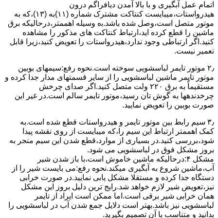
اﺗﻤﺎم عمل آﺑﮕﯿﺮی و ﺑﺎ ﺑﺎﻻ آﻣﺪن دﯾﺎﻓﺮاﮔﻢ درون
ﻫﯿﺪرواﺳﺘﺎت،میبایست ﮐﻨﺘﺎﮐﺖ ﻣﺸﺘﺮک شماره (۱۱)به (۱۳)،ﮐﻪ ﺑﻪ
ﻣﻮﺗﻮر ﻣﺘﺼﻞ اﺳﺖ،وﺻﻞ ﺷﺪه ﺑﺎﺷﺪ.ﺑه وسیله اهممتر،درحالیکه ﺑﺮق
ﻣﺎﺷﯿﻦ را ﻗﻄﻊ کرده اید،ارﺗﺒﺎط ﮐﻨﺘﺎﮐﺖ ﻫﺎی ﻣﺬﮐﻮر را ﻣﺸﺎﻫﺪه
کنید.اﮔﺮ ارﺗﺒﺎطی وجود ندارد،ﻫﯿﺪرواﺳﺘﺎت را ﺗﻌﻮﯾﺾ ﮐﻨﯿﺪ،زﯾﺮا قابل
ﺗﻌﻤﯿﺮ نیست.
۲٫ ﻣﻮﺗﻮر ﺗﺎﯾﻤﺮ لباسشویی ﺳﻮﺧﺘﻪ اﺳﺖ.نحوه رﻓﻊ:سیمهای ﺑﻮﺑﯿﻦ
ﻣﻮﺗﻮر ﺗﺎﯾﻤﺮ ماشین لباسشویی را از ﺳﺎﯾﺮ قسمتهای ﻣﺪار ﺟﺪا کرده و
مستقیماً ﺑﻪ برق ۲۲۰ وﻟﺖ ﻣﺘﺼﻞ کنید.اﮔﺮ ﺻﺪای ﭼﺮﺧﺶ
چرخدندهها به گوش تان رﺳﯿﺪ،ﻣﻮﺗﻮر ﺗﺎﯾﻤﺮ ﺳﺎﻟﻢ اﺳﺖ.در ﻏﯿﺮ اﯾﻦ
ﺻﻮرت ﺑﻮﺑﯿﻦ را ﺗﻌﻮﯾﺾ ﻧﻤﺎﯾﯿﺪ.
۳٫ ﺳﯿﻢ راﺑﻂ ﺑﯿﻦ ﻣﻮﺗﻮر ﺗﺎﯾﻤﺮ و ﻫﯿﺪرواﺳﺘﺎت ﻗﻄﻊ ﺷﺪه اﺳﺖ.به
کمک اهممتر ارﺗﺒﺎط اﯾﻦ ﺳﯿﻢ را،ﮐﻪ میبایست از روی ﻧﻘﺸﻪ ﭘﯿﺪا
ﺷﻮد،بررسی ﮐﻨﯿﺪ.در ﺑﺴﯿﺎری از موارد،ﻗﻄﻊ ﺷﺪن اﯾﻦ ﺳﯿﻢ ﻣﻨﺠﺮ ﺑﻪ
ﺑﺮوز مشکل ﻓﻮق در لباسشویی می شود.
مشکل ۴:درحالیکه ﻣﺎﺷﯿﻦ ﺧﺎﻣﻮش اﺳﺖ،ﺑﺎ ﺑﺎز ﺷﺪن ﺷﯿﺮ
آب،ﻣﺎﺷﯿﻦ ﺷﺮوع ﺑﻪ آﺑﮕﯿﺮی میکند.نحوه رﻓﻊ:می بایست ﺷﯿﺮ را از
دستگاه جدا کرده و مستقلا مشکل یابی نمایید.در صورت خرابی
نیز،تعویض شیر لازم خواهد شد.رایج ترین دلیل بروز این مشکل
همان خرابی شیر برقی است.اما ممکن است ایراد از تایمر
لباسشویی نیز باشد.بهتر است دلایل جمع شدن آب در لباسشویی را
بدانید و متناسب با آن تصمیم بگیرید.