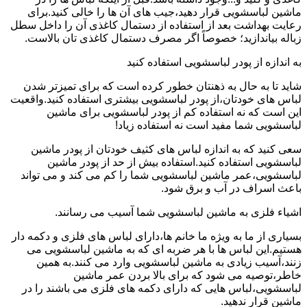
ماشین لباسشویی قرار دهید،جیب های آن ها را خالی کنید.برای
رعایت بهداشت بعد از استفاده از دستمال کاغذی آن را داخل سطل
زباله بیاندازید؛ خصوصاً اگر مصرف دستمال کاغذی تان بالاست.
به اندازه از پودر لباسشویی استفاده کنید
شاید تا به حال به ذهنتان خطور کرده است که برای تمیزتر شدن
لباس های خودتان،از پودر لباسشویی بیشتری استفاده کنید.واقعیت
این است که نه استفاده کم از پودر لباسشویی برای ماشین
لباسشویی شما مفید است نه استفاده زیاد!
سعی کنید که به اندازه لباس های کثیف خودتان از پودر ماشین
لباسشویی استفاده کنید.استفاده بیش از حد از پودر ماشین
لباسشویی،عمر ماشین لباسشویی شما را کم می کند و می تواند
باعث اسراف در آب و برق شود.
اشیاء فلزی به ماشین لباسشویی شما آسیب می رسانند.
بسیاری از ما به ویژه ما خانم ها،دارای لباس های فلزی و دکمه دار
هستیم.این لباس ها با هر ضربه ای که به ماشین لباسشویی می
زنند،آسیب زیادی به ماشین لباسشویی وارد می کنند.به همین
خاطر،توصیه می شود که برای بالا بردن عمر ماشین
لباسشویی،لباس هایی که دارای دکمه های فلزی می باشند را در
ماشین قرار ندهید.