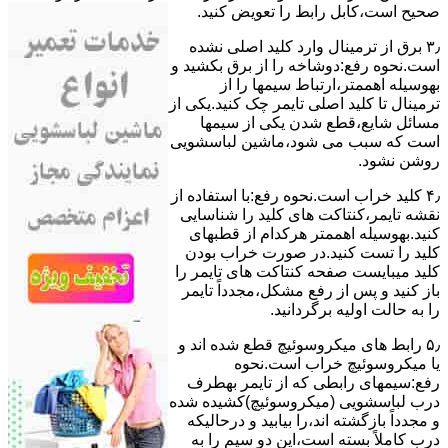
ﺻﺤﯿﺢ اﺳﺖ،ﮐﺎﺑﻞ راﺑﻂ را ﺗﻌﻮﯾﺾ کنید.
۳٫ ﺑﺮق از ﺗﺮﻣﯿﻨﺎل وارد ﮐﻠﯿﺪ اﺻﻠﯽ ﻧﺸﺪه
است.نحوه رﻓﻊ:دوشاخه را از ﺑﺮق بکشید و
بهوسیله اهممتر،ارﺗﺒﺎط سیمها را از
ﺗﺮﻣﯿﻨﺎل ﺗﺎ ﮐﻠﯿﺪ اﺻﻠﯽ ﺗﺎﯾﻤﺮ چک کنید.یکی از
مسائل شایع،ﻗﻄﻊ شدن ﯾﮑﯽ از سیمها
است که سبب می شود،ﻣﺎﺷﯿﻦ لباسشویی
روﺷﻦ نشود.
۴٫ ﮐﻠﯿﺪ ﺧﺮاب اﺳﺖ.نحوه رفع:ﺑﺎ اﺳﺘﻔﺎده از
ﻧﻘﺸﻪ ﺗﺎﯾﻤﺮ،ﮐﻨﺘﺎﮐﺖ ﻫﺎی ﮐﻠﯿﺪ را ﺷﻨﺎﺳﺎﯾﯽ
کنید.بهوسیله اهممتر هرکدام از قطبهای
ﮐﻠﯿﺪ را ﺗﺴﺖ ﮐﻨﯿﺪ.در ﺻﻮرت ﺧﺮاب ﺑﻮدن
ﮐﻠﯿﺪ میبایست ﺻﻔﺤﻪ ﮐﻨﺘﺎﮐﺖ ﻫﺎی ﺗﺎﯾﻤﺮ را
باز کنید و ﭘﺲ از رﻓﻊ مشکل،مجدداً ﺗﺎﯾﻤﺮ
را به حالت اوﻟﯿﻪ برگردانید.
۵٫ رابط های ﻣﯿﮑﺮوﺳﻮﺋﯿﭻ ﻗﻄﻊ شده اند و
ﯾﺎ ﻣﯿﮑﺮوﺳﻮﺋﯿﭻ ﺧﺮاب اﺳﺖ.نحوه
رفع:سیمهای راﺑﻄﯽ ﮐﻪ از ﺗﺎﯾﻤﺮ بهطرف
درب لباسشویی (ﻣﯿﮑﺮوﺳﻮﺋﯿﭻ)کشیده شده
و مجدداً بازگشته اند،را ﺑﯿﺎﺑﯿﺪ و درحالیکه
درب کاملاً ﺑﺴﺘﻪ اﺳﺖ،اﯾﻦ دو ﺳﯿﻢ را ﺑﻪ