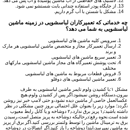
لاستیک های حفاظتی از آب ماشین پوسیده و آب پس می دهد.
از جایگاه پودر استفاده چندانی بابت شستشو نمی شود.
مشکل با شستن با آب گرم داریم.
چه خدماتی که تعمیرکاران لباسشویی در زمینه ماشین
لباسشویی به شما می دهد؟
سرویس کلیه ماشین های لباسشویی
ارسال تعمیرکار مجاز و متخصص ماشین لباسشویی هر مارک
و برند
تعمیر سریع ماشین های لباسشویی
تحت پوشش تعمیرگاه های مجاز ماشین لباسشویی مارکهای
مختلف
فروش قطعات مربوط به ماشین های لباسشویی
تعمیر ماشین لباسشویی های دوقلو
مشکل ۱:ﺑﺎ ﮐﺸﯿﺪن وﻟﻮم ﺗﺎﯾﻤﺮ ماشین لباسشویی به طرف
ﺑﯿﺮون،دستگاه روﺷﻦ نمیشود.اﮔﺮ ﭘﺲ از ﮐﺸﯿﺪن وﻟﻮم،ﻫﯿﭻ
عکسالعمل ﺧﺎﺻﯽ از ﻣﺎﺷﯿﻦ دﯾﺪه نشود،و حتی ﻻﻣﭗ ﺧﺒﺮ ﻧﯿﺰ روﺷﻦ
ﻧگردد؛ موارد زیر را بعنوان ﻋﻠﻞ احتمالی بروز چنین مشکلی در نظر
داشته باشید:۱٫ ﭘﺮﯾﺰ ﺑﺮق ﻧﺪارد.۲٫ دوﺷﺎﺧﻪ و ﯾﺎ ﮐﺎﺑﻞ راﺑﻂ ﻣﻌﯿﻮب
ﺷﺪه است.نحوه رفع:درحالیکه دوﺷﺎﺧﻪ ﺑﻪ ﭘﺮﯾﺰ ﻣﺘﺼﻞ اﺳﺖ،رﺳﯿﺪن
ﺑﺮق ﺑﻪ ﺗﺮﻣﯿﻨﺎل ﻣﺎﺷﯿﻦ را ﺗﻮﺳﻂ ولتمتر بررسی ﮐﻨﯿﺪ.اﮔﺮ ﺑﺮق از ﭘﺮﯾﺰ
ﺑﻪ ﻣﺎﺷﯿﻦ نمیرسد،اﺑﺘﺪا دوشاخه را باز کنید.اﮔﺮ اﺗﺼﺎﻻت در دوشاخه