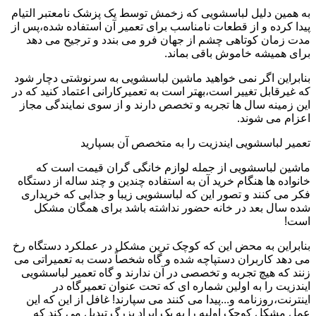
به همین دلیل لباسشویی که زخمش توسط یک پزشک نامعتبر التیام
پیدا کرده و از قطعات نامناسب برای تعمیر آن استفاده شده،پس از
مدت زمان کوتاهی چشم از جهان فرو می بندد و ترجیح می دهد
برای همیشه خاموش باقی بماند.
بنابراین اگر نمی خواهید ماشین لباسشویی به سرنوشتی دچار شود
که غیرقابل تغییر است،بهتر است به تعمیرکارانی اعتماد کنید که در
این زمینه سال ها تجربه و تخصص دارند و از سوی نمایندگی مجاز
اعزام می شوند.
تعمیر لباسشویی ایندزیت را به متخصص آن بسپارید
ماشین لباسشویی از جمله لوازم خانگی گران قیمت است که
خانواده ها هنگام خرید آن به استفاده چندین و چند ساله از دستگاه
فکر می کنند و تصور این که لباسشویی زیبا و جذابی که خریداری
شده سال بعد در خانه حضور نداشته باشد برای همگان مشکل
است!
بنابراین به محض این که کوچک ترین مشکل در عملکرد دستگاه رخ
می دهد کاربران دستپاچه شده و گاه شخصاً دست به تعمیراتی می
زنند که هیچ تجربه و تخصصی در آن ندارند و گاه تعمیر لباسشویی
ایندزیت را به اولین شماره ای که تحت عنوان تعمیرگاه در
اینترنت،روزنامه و...پیدا می کنند می سپارند! غافل از این که این
عمل مشکل کوچک اولیه را به یک ایراد بزرگ تبدیل می کند که