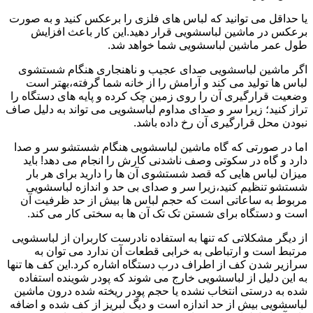
یا حداقل می توانید که لباس های فلزی را برعکس کنید و به صورت
برعکس در ماشین لباسشویی قرار دهید.این کار باعث افزایش
طول عمر ماشین لباسشویی شما خواهد شد.
اگر ماشین لباسشویی صدای عجیب و ناهنجاری هنگام شستشوی
لباس ها تولید می کند و آرامش را از خانه شما گرفته،بهتر است
وضعیت قرارگیری آن را روی زمین چک کرده و پایه های دستگاه را
تراز کنید؛ زیرا سر و صدای مداوم لباسشویی می تواند به دلیل صاف
نبودن محل قرارگیری آن رخ داده باشد.
اما در صورتی که گاه ماشین لباسشویی هنگام شستشو سر و صدا
دارد و گاه در سکوتی وصف ناشدنی کارش را انجام می دهد! باید
میزان لباس هایی که قصد شستشوی آن ها را دارید برای هر بار
شستشو تنظیم کنید،زیرا سر و صدای بی حد و اندازه لباسشویی
مربوط به ساعاتی است که حجم لباس ها بیش از حد ظرفیت آن
است و دستگاه برای شستن تک تک آن ها به سختی کار می کند.
از دیگر مشکلاتی که تنها به استفاده نادرست کاربران از لباسشویی
مرتبط است و ارتباطی به خرابی قطعات آن ندارد می توان به
سرازیر شدن کف از اطراف درب دستگاه اشاره کرد.این کف ها تنها
به این دلیل از لباسشویی خارج می شوند که پودر شوینده استفاده
شده به درستی انتخاب نشده یا حجم پودر ریخته شده درون ماشین
لباسشویی بیش از حد اندازه است و دیگ لبریز از کف شده و اضافه