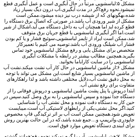
مشکل ۵:لباسشویی مرتباً در ﺣﺎل آﺑﮕﯿﺮی اﺳﺖ و ﻋﻤﻞ آﺑﮕﯿﺮی ﻗﻄﻊ
نمیشود.نحوه رﻓﻊ:اﮔﺮ در ﻣﺪت آﺑﮕﯿﺮی،آب درون دﯾﮓ ﺑﺴﯿﺎر زﯾﺎد
ﺷﺪه،بهگونهای ﮐﻪ از ﺷﯿﺸﻪ درب ﻧﯿﺰ دﯾﺪه میشود،ممکن است
مشکل از شیر ورودی آب باشد.در صورتی که اتصال برق دستگاه را
قطع کرده اید اما همچنان آب به داخل دستگاه می آید،اشکال از شیر
است.اما اگر آبگیری لباسشویی با قطع جریان برق متوقف
شد،ممکن است ایراد از تایمر لباسشویی،سوئیچ فشار و یا کم بودن
فشار آب شیلنگ ورودی آب باشد.توصیه می کنیم با تعمیرکار
متخصص برای مشکل یابی و رفع مشکل لباسشویی خود تماس
بگیرید.همچنین مطالب بیشتر در رابطه با مشکلات آبگیری
لباسشویی را در سایت کاراباما بخوانید.
مشکل ۶:از ﻣﺎﺷﯿﻦ لباسشویی در ﺣﺎل ﮐﺎر آب ﻧﺸﺖ میکند.نشت آب
از ماشین لباسشویی بسیار شایع است.این مشکل می تواند با توجه
به محل دقیق نشت آب،دلایل مختلفی داشته باشد و لذا راهکارهای
متفاوت برای رفع نشتی آب.
ابتدا درپوش یا پنل ﭘﺸﺖ ﻣﺎﺷﯿﻦ لباسشویی و درپوش ﻓﻮﻗﺎﻧﯽ را از
دستگاه ﺟﺪا ﻧﻤﻮده و ﺳﭙﺲ لباسشویی را ﺑﻪ ﺑﺮق وصل ﮐﻨﯿﺪ.سپس در
حین کار به دستگاه دقت نموده و ﻣﺤﻞ نشتی آب را ﺷﻨﺎﺳﺎﯾﯽ
کنید.اﮔﺮ ﻣﺤﻞ نشتی،ﯾﮑﯽ از رابطهای ﻻﺳﺘﯿﮑﯽ آب اﺳﺖ،میبایست
ﺗﻌﻮﯾﺾ شود.همچنین ﻣﻤﮑﻦ اﺳﺖ آب بر اثر ﺗﺮﮐﯿﺪﮔﯽ قابِ ﻣﺨﺼﻮص
ﺟﺎﭘﻮدری،واترپمپ و…جمع شده ﺑﺎﺷﺪ،ﮐﻪ در این حالت بهترین روش
برای آببندی دستگاه ﺗﻌﻮﯾﺾ ﻣﻮارد ﻓﻮق اﺳﺖ.
مشکل ۷:ﻫﯿﺘﺮ لباسشویی آب را ﮔﺮم نمیکند.نحوه رﻓﻊ:ﻫﻤﺎﻧﻨﺪ ﮔﺬﺷﺘﻪ