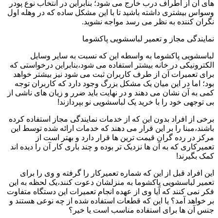
های آن از اطراف درب خارج می شود؛ بنابراین در انتخاب نوع پودر
وسواس بیشتری داشته باشید تا با این مشکل ساده که در وهله اول
نگران کننده به نظر می رسد مواجه نشوید.
نمایندگی مجاز و تعمیر لباسشویی پاکشوما
لباسشویی پاکشوما به واسطه این که نسبت به سایر وسایل
الکترونیکی در خانه بیشتر استفاده می شود،بنابراین درخواستی که
برای تعمیرات آن از طرف کاربران ثبت می شود نیز بیشتر خواهد
بود؛ اما در این میان یک مشکل بزرگ وجود دارد که کاربران توجه
کمی به آن نشان می دهند و در نهایت باید ضرر و زیان های ناشی از
بی توجهی خود را با خرید یک لباسشویی نو بپردازند!
برخی از افراد بدون این که از خدمات نمایندگی مجاز استفاده کرده
باشند،مبنا را بر این قرار می دهند که خدمات ارائه شده توسط این
مرکز در رده گران قیمت ترین ها قرار دارد و بهتر است از
تعمیرکاری که به آن ها نزدیک تر بوده و چند باری کار آن را دیده اند
کمک بگیرند!
این افراد قبل از این که شماره تعمیرکار را گرفته و وی را برای
تعمیر لباسشویی پاکشوما به منزلشان دعوت کنند،یک لحظه به این
فکر نمی کنند که آیا وی از عهده انجام تعمیرات این دستگاه متفاوت
بر خواهد آمد؟ یا این که قطعات استفاده شده از چه نوعی هستند و
جنس آن ها برای استفاده مناسب است یا خیر؟