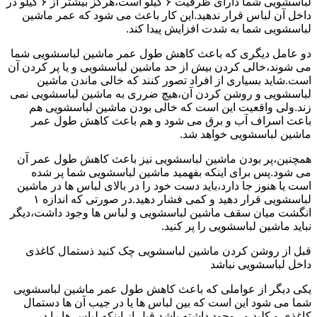
لباسشویی شما دارای ظرفیت ۶ کیلو است،هرگز بیشتر از ۶ کیلو در
داخل آن لباس قرار ندهید.این کار باعث می شود که عمر ماشین
لباسشویی شما به شدت افزایش پیدا کند.
دو عامل دیگری که باعث کاهش طول عمر ماشین لباسشویی شما
می شوند،خالی کردن بیش از حد ماشین لباسشویی و یا پر کردن آن
است.شاید بسیاری از افراد تصور کنند که خالی ماندن ماشین
لباسشویی و روشن کردن آن،هیچ ضرری به ماشین لباسشویی نمی
زند.ولی واقعیت این است که خالی بودن ماشین لباسشویی هم
باعث اسراف آب و برق می شود و هم باعث کاهش طول عمر
ماشین لباسشویی خواهد شد.
همچنین،پر بودن ماشین لباسشویی نیز باعث کاهش طول عمر آن
می شود.پس برای اینکه بفهمید ماشین لباسشویی شما پر شده
است یا هنوز جا دارد،باید دست خود را در بالای لباس ها در ماشین
لباسشویی قرار دهید و کمی فشار دهید.در صورتی که اندازه ۱
انگشت میان سقف ماشین لباسشویی و لباس ها وجود داشت،دیگر
نباید ماشین لباسشویی را پر کنید.
قبل از روشن کردن ماشین لباسشویی چک کنید ذستمال کاغذی
داخل لباسشویی نباشد
یکی دیگر از عواملی که باعث کاهش طول عمر ماشین لباسشویی
شما می شود این است که بین لباس ها یا در جیب آن ها دستمال
کاغذی و کلید و...وجود داشته باشد.قبل از اینکه لباس ها را در