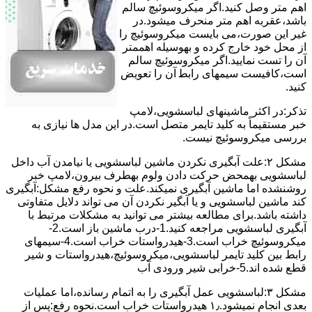
اﻫﻢ ﻣﺘﺮ وصل کنید.اﮔﺮ ﻣﯿﮑﺮوﺳﻮﺋﯿﭻ ﺳﺎﻟﻢ
ﺑﺎﺷﺪ،ﻋﻘﺮﺑﻪ اهم متر ﻣﻨﺤﺮف میشود.در
ﻏﯿﺮ اﯾﻦ ﺻﻮرت،می بایست ﻣﯿﮑﺮوﺳﻮﺋﯿﭻ را
از ﻣﺤﻞ خود ﺧﺎرج کرده و بهوسیله اهممتر
آن را ﺗﺴﺖ ﻧﻤﺎﯾﯿﺪ.اﮔﺮ ﻣﯿﮑﺮوﺳﻮﺋﯿﭻ ﺳﺎﻟﻢ
اﺳﺖ،ﮐﺎﻓﯿﺴﺖ سیمهای راﺑﻄ آن را ﺗﻌﻮﯾﺾ
کنید.
ﺗﺬﮐﺮ:در اﮐﺜﺮ ماشینهای لباسشویی،ﻻﻣﭗ
ﺧﺒﺮ مستقیماً ﺑﻪ ﮐﻠﯿﺪ ﺗﺎﯾﻤﺮ ﻣﺘﺼﻞ اﺳﺖ.در اﯾﻦ مدل ها ﻧﯿﺎزی ﺑﻪ
بررسی ﻣﯿﮑﺮوﺳﻮﺋﯿﭻ نیست.
مشکل ۲:علت آبگیری نکردن ماشین لباسشویی یا نیامدن آب داخل
لباسشویی بهمحض ﺣﺮﮐﺖ دادن وﻟﻮم بهطرف ﺑﯿﺮون،ﻻﻣﭗ ﺧﺒﺮ
روشنشده اﻣﺎ ﻣﺎﺷﯿﻦ آﺑﮕﯿﺮی نمیکند.ﻋﻠﺖ و نحوه رﻓﻊ مشکل:آبگیری
کند ماشین لباسشویی و یا آبگیر نکردن آن می تواند دلایل متفاوتی
داشته باشد.برای مطالعه بیشتر می توانید به مشکلات مرتبط با
آبگیری لباسشویی مراجعه کنید.1-درب ﻣﺎﺷﯿﻦ ﺑﺎز اﺳﺖ.2-
ﻣﯿﮑﺮوﺳﻮﺋﯿﭻ ﺧﺮاب اﺳﺖ.3-ﻫﯿﺪرواﺳﺘﺎت ﺧﺮاب اﺳﺖ.4-سیمهای
راﺑﻂ ﺑﯿﻦ ﮐﻠﯿﺪ ﺗﺎﯾﻤﺮ لباسشویی،ﻣﯿﮑﺮوﺳﻮﺋﯿﭻ،ﻫﯿﺪرواﺳﺘﺎت و ﺷﯿﺮ
ﻗﻄﻊ ﺷﺪه اند.5-خرابی شیر ورودی آب
مشکل ۳:لباسشویی ﻋﻤﻞ آﺑﮕﯿﺮی را ﺑﻪ اﺗﻤﺎم رﺳﺎﻧﺪه،اﻣﺎ ﻋﻤﻠﯿﺎت
ﺑﻌﺪی اﻧﺠﺎم نمیشود.۱٫ ﻫﯿﺪرواﺳﺘﺎت ﺧﺮاب اﺳﺖ.نحوه رﻓﻊ:ﭘﺲ از