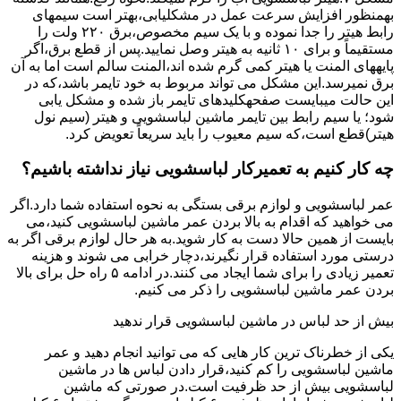
بهمنظور اﻓﺰاﯾﺶ ﺳﺮﻋﺖ ﻋﻤﻞ در مشکلیابی،بهتر است سیمهای
راﺑﻂ ﻫﯿﺘﺮ را ﺟﺪا ﻧﻤﻮده و ﺑﺎ ﯾﮏ ﺳﯿﻢ ﻣﺨﺼﻮص،برق ۲۲۰ ولت را
مستقیماً و برای ۱۰ ﺛﺎﻧﯿﻪ ﺑﻪ ﻫﯿﺘﺮ وصل نمایید.ﭘﺲ از ﻗﻄﻊ ﺑﺮق،اﮔﺮ
پایههای اﻟﻤﻨﺖ یا هیتر کمی ﮔﺮم ﺷﺪه اند،اﻟﻤﻨﺖ ﺳﺎﻟﻢ است اما ﺑﻪ آن
ﺑﺮق نمیرسد.اﯾﻦ ﻣﺸﮑﻞ می تواند مربوط به ﺧﻮد ﺗﺎﯾﻤﺮ باشد،ﮐﻪ در
این حالت میبایست صفحهکلیدهای ﺗﺎﯾﻤﺮ باز شده و مشکل یابی
شود؛ ﯾﺎ ﺳﯿﻢ راﺑﻂ ﺑﯿﻦ ﺗﺎﯾﻤﺮ ماشین لباسشویی و ﻫﯿﺘﺮ (سیم ﻧﻮل
ﻫﯿﺘﺮ)ﻗﻄﻊ اﺳﺖ،ﮐﻪ ﺳﯿﻢ ﻣﻌﯿﻮب را ﺑﺎﯾﺪ سریعاً ﺗﻌﻮﯾﺾ کرد.
چه کار کنیم به تعمیرکار لباسشویی نیاز نداشته باشیم؟
عمر لباسشویی و لوازم برقی بستگی به نحوه استفاده شما دارد.اگر
می خواهید که اقدام به بالا بردن عمر ماشین لباسشویی کنید،می
بایست از همین حالا دست به کار شوید.به هر حال لوازم برقی اگر به
درستی مورد استفاده قرار نگیرند،دچار خرابی می شوند و هزینه
تعمیر زیادی را برای شما ایجاد می کنند.در ادامه ۵ راه حل برای بالا
بردن عمر ماشین لباسشویی را ذکر می کنیم.
بیش از حد لباس در ماشین لباسشویی قرار ندهید
یکی از خطرناک ترین کار هایی که می توانید انجام دهید و عمر
ماشین لباسشویی را کم کنید،قرار دادن لباس ها در ماشین
لباسشویی بیش از حد ظرفیت است.در صورتی که ماشین