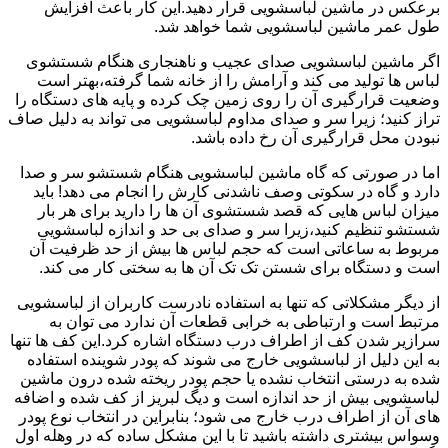
برعکس در ماشین لباسشویی قرار دهید.این کار باعث افزایش
طول عمر ماشین لباسشویی شما خواهد شد.
اگر ماشین لباسشویی صدای عجیب و ناهنجاری هنگام شستشوی
لباس ها تولید می کند و آرامش را از خانه شما گرفته،بهتر است
وضعیت قرارگیری آن را روی زمین چک کرده و پایه های دستگاه را
تراز کنید؛ زیرا سر و صدای مداوم لباسشویی می تواند به دلیل صاف
نبودن محل قرارگیری آن رخ داده باشد.
اما در صورتی که گاه ماشین لباسشویی هنگام شستشو سر و صدا
دارد و گاه در سکوتی وصف ناشدنی کارش را انجام می دهد! باید
میزان لباس هایی که قصد شستشوی آن ها را دارید برای هر بار
شستشو تنظیم کنید،زیرا سر و صدای بی حد و اندازه لباسشویی
مربوط به ساعاتی است که حجم لباس ها بیش از حد ظرفیت آن
است و دستگاه برای شستن تک تک آن ها به سختی کار می کند.
از دیگر مشکلاتی که تنها به استفاده نادرست کاربران از لباسشویی
مرتبط است و ارتباطی به خرابی قطعات آن ندارد می توان به
سرازیر شدن کف از اطراف درب دستگاه اشاره کرد.این کف ها تنها
به این دلیل از لباسشویی خارج می شوند که پودر شوینده استفاده
شده به درستی انتخاب نشده یا حجم پودر ریخته شده درون ماشین
لباسشویی بیش از حد اندازه است و دیگ لبریز از کف شده و اضافه
های آن از اطراف درب خارج می شود؛ بنابراین در انتخاب نوع پودر
وسواس بیشتری داشته باشید تا با این مشکل ساده که در وهله اول