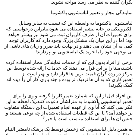
نگران کننده به نظر می رسد مواجه نشوید.
نمایندگی مجاز و تعمیر لباسشویی پاکشوما
لباسشویی پاکشوما به واسطه این که نسبت به سایر وسایل
الکترونیکی در خانه بیشتر استفاده می شود،بنابراین درخواستی که
برای تعمیرات آن از طرف کاربران ثبت می شود نیز بیشتر خواهد
بود؛ اما در این میان یک مشکل بزرگ وجود دارد که کاربران توجه
کمی به آن نشان می دهند و در نهایت باید ضرر و زیان های ناشی از
بی توجهی خود را با خرید یک لباسشویی نو بپردازند!
برخی از افراد بدون این که از خدمات نمایندگی مجاز استفاده کرده
باشند،مبنا را بر این قرار می دهند که خدمات ارائه شده توسط این
مرکز در رده گران قیمت ترین ها قرار دارد و بهتر است از
تعمیرکاری که به آن ها نزدیک تر بوده و چند باری کار آن را دیده اند
کمک بگیرند!
این افراد قبل از این که شماره تعمیرکار را گرفته و وی را برای
تعمیر لباسشویی پاکشوما به منزلشان دعوت کنند،یک لحظه به این
فکر نمی کنند که آیا وی از عهده انجام تعمیرات این دستگاه متفاوت
بر خواهد آمد؟ یا این که قطعات استفاده شده از چه نوعی هستند و
جنس آن ها برای استفاده مناسب است یا خیر؟
به همین دلیل لباسشویی که زخمش توسط یک پزشک نامعتبر التیام
پیدا کرده و از قطعات نامناسب برای تعمیر آن استفاده شده،پس از