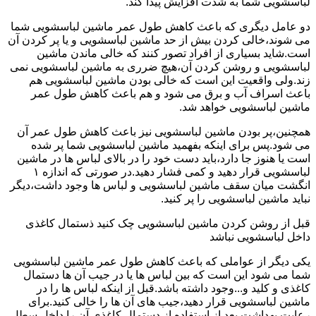
لباسشویی شما به شدت افزایش پیدا کند.
دو عامل دیگری که باعث کاهش طول عمر ماشین لباسشویی شما
می شوند،خالی کردن بیش از حد ماشین لباسشویی و یا پر کردن آن
است.شاید بسیاری از افراد تصور کنند که خالی ماندن ماشین
لباسشویی و روشن کردن آن،هیچ ضرری به ماشین لباسشویی نمی
زند.ولی واقعیت این است که خالی بودن ماشین لباسشویی هم
باعث اسراف آب و برق می شود و هم باعث کاهش طول عمر
ماشین لباسشویی خواهد شد.
همچنین،پر بودن ماشین لباسشویی نیز باعث کاهش طول عمر آن
می شود.پس برای اینکه بفهمید ماشین لباسشویی شما پر شده
است یا هنوز جا دارد،باید دست خود را در بالای لباس ها در ماشین
لباسشویی قرار دهید و کمی فشار دهید.در صورتی که اندازه ۱
انگشت میان سقف ماشین لباسشویی و لباس ها وجود داشت،دیگر
نباید ماشین لباسشویی را پر کنید.
قبل از روشن کردن ماشین لباسشویی چک کنید ذستمال کاغذی
داخل لباسشویی نباشد
یکی دیگر از عواملی که باعث کاهش طول عمر ماشین لباسشویی
شما می شود این است که بین لباس ها یا در جیب آن ها دستمال
کاغذی و کلید و...وجود داشته باشد.قبل از اینکه لباس ها را در
ماشین لباسشویی قرار دهید،جیب های آن ها را خالی کنید.برای
رعایت بهداشت بعد از استفاده از دستمال کاغذی آن را داخل سطل