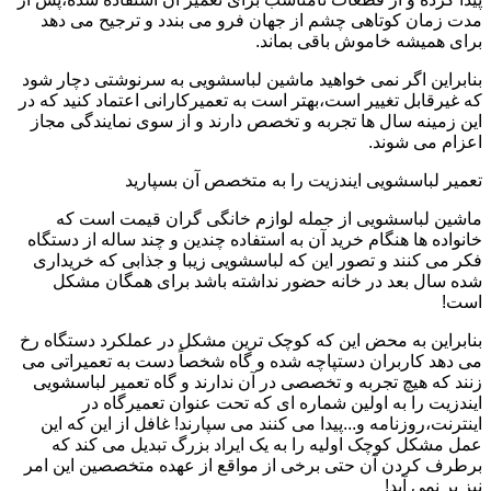
مدت زمان کوتاهی چشم از جهان فرو می بندد و ترجیح می دهد
برای همیشه خاموش باقی بماند.
بنابراین اگر نمی خواهید ماشین لباسشویی به سرنوشتی دچار شود
که غیرقابل تغییر است،بهتر است به تعمیرکارانی اعتماد کنید که در
این زمینه سال ها تجربه و تخصص دارند و از سوی نمایندگی مجاز
اعزام می شوند.
تعمیر لباسشویی ایندزیت را به متخصص آن بسپارید
ماشین لباسشویی از جمله لوازم خانگی گران قیمت است که
خانواده ها هنگام خرید آن به استفاده چندین و چند ساله از دستگاه
فکر می کنند و تصور این که لباسشویی زیبا و جذابی که خریداری
شده سال بعد در خانه حضور نداشته باشد برای همگان مشکل
است!
بنابراین به محض این که کوچک ترین مشکل در عملکرد دستگاه رخ
می دهد کاربران دستپاچه شده و گاه شخصاً دست به تعمیراتی می
زنند که هیچ تجربه و تخصصی در آن ندارند و گاه تعمیر لباسشویی
ایندزیت را به اولین شماره ای که تحت عنوان تعمیرگاه در
اینترنت،روزنامه و...پیدا می کنند می سپارند! غافل از این که این
عمل مشکل کوچک اولیه را به یک ایراد بزرگ تبدیل می کند که
برطرف کردن آن حتی برخی از مواقع از عهده متخصصین این امر
نیز بر نمی آید!