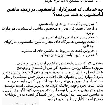
مشکل با شستن با آب گرم داریم.
چه خدماتی که تعمیرکاران لباسشویی در زمینه ماشین
لباسشویی به شما می دهد؟
سرویس کلیه ماشین های لباسشویی
ارسال تعمیرکار مجاز و متخصص ماشین لباسشویی هر مارک
و برند
تعمیر سریع ماشین های لباسشویی
تحت پوشش تعمیرگاه های مجاز ماشین لباسشویی مارکهای
مختلف
فروش قطعات مربوط به ماشین های لباسشویی
تعمیر ماشین لباسشویی های دوقلو
مشکل ۱:ﺑﺎ ﮐﺸﯿﺪن وﻟﻮم ﺗﺎﯾﻤﺮ ماشین لباسشویی به طرف
ﺑﯿﺮون،دستگاه روﺷﻦ نمیشود.اﮔﺮ ﭘﺲ از ﮐﺸﯿﺪن وﻟﻮم،ﻫﯿﭻ
عکسالعمل ﺧﺎﺻﯽ از ﻣﺎﺷﯿﻦ دﯾﺪه نشود،و حتی ﻻﻣﭗ ﺧﺒﺮ ﻧﯿﺰ روﺷﻦ
ﻧگردد؛ موارد زیر را بعنوان ﻋﻠﻞ احتمالی بروز چنین مشکلی در نظر
داشته باشید:۱٫ ﭘﺮﯾﺰ ﺑﺮق ﻧﺪارد.۲٫ دوﺷﺎﺧﻪ و ﯾﺎ ﮐﺎﺑﻞ راﺑﻂ ﻣﻌﯿﻮب
ﺷﺪه است.نحوه رفع:درحالیکه دوﺷﺎﺧﻪ ﺑﻪ ﭘﺮﯾﺰ ﻣﺘﺼﻞ اﺳﺖ،رﺳﯿﺪن
ﺑﺮق ﺑﻪ ﺗﺮﻣﯿﻨﺎل ﻣﺎﺷﯿﻦ را ﺗﻮﺳﻂ ولتمتر بررسی ﮐﻨﯿﺪ.اﮔﺮ ﺑﺮق از ﭘﺮﯾﺰ
ﺑﻪ ﻣﺎﺷﯿﻦ نمیرسد،اﺑﺘﺪا دوشاخه را باز کنید.اﮔﺮ اﺗﺼﺎﻻت در دوشاخه
ﺻﺤﯿﺢ اﺳﺖ،ﮐﺎﺑﻞ راﺑﻂ را ﺗﻌﻮﯾﺾ کنید.