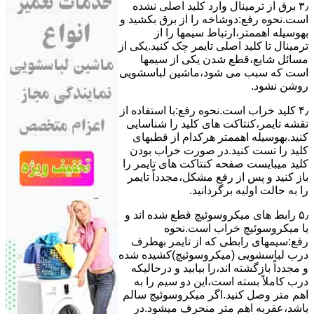
۳٫ ﺑﺮق از ﺗﺮﻣﯿﻨﺎل وارد ﮐﻠﯿﺪ اﺻﻠﯽ ﻧﺸﺪه
است.نحوه رﻓﻊ:دوشاخه را از ﺑﺮق بکشید و
بهوسیله اهممتر،ارﺗﺒﺎط سیمها را از
ﺗﺮﻣﯿﻨﺎل ﺗﺎ ﮐﻠﯿﺪ اﺻﻠﯽ ﺗﺎﯾﻤﺮ چک کنید.یکی از
مسائل شایع،ﻗﻄﻊ شدن ﯾﮑﯽ از سیمها
است که سبب می شود،ﻣﺎﺷﯿﻦ لباسشویی
روﺷﻦ نشود.
۴٫ ﮐﻠﯿﺪ ﺧﺮاب اﺳﺖ.نحوه رفع:ﺑﺎ اﺳﺘﻔﺎده از
ﻧﻘﺸﻪ ﺗﺎﯾﻤﺮ،ﮐﻨﺘﺎﮐﺖ ﻫﺎی ﮐﻠﯿﺪ را ﺷﻨﺎﺳﺎﯾﯽ
کنید.بهوسیله اهممتر هرکدام از قطبهای
ﮐﻠﯿﺪ را ﺗﺴﺖ ﮐﻨﯿﺪ.در ﺻﻮرت ﺧﺮاب ﺑﻮدن
ﮐﻠﯿﺪ میبایست ﺻﻔﺤﻪ ﮐﻨﺘﺎﮐﺖ ﻫﺎی ﺗﺎﯾﻤﺮ را
باز کنید و ﭘﺲ از رﻓﻊ مشکل،مجدداً ﺗﺎﯾﻤﺮ
را به حالت اوﻟﯿﻪ برگردانید.
۵٫ رابط های ﻣﯿﮑﺮوﺳﻮﺋﯿﭻ ﻗﻄﻊ شده اند و
ﯾﺎ ﻣﯿﮑﺮوﺳﻮﺋﯿﭻ ﺧﺮاب اﺳﺖ.نحوه
رفع:سیمهای راﺑﻄﯽ ﮐﻪ از ﺗﺎﯾﻤﺮ بهطرف
درب لباسشویی (ﻣﯿﮑﺮوﺳﻮﺋﯿﭻ)کشیده شده
و مجدداً بازگشته اند،را ﺑﯿﺎﺑﯿﺪ و درحالیکه
درب کاملاً ﺑﺴﺘﻪ اﺳﺖ،اﯾﻦ دو ﺳﯿﻢ را ﺑﻪ
اﻫﻢ ﻣﺘﺮ وصل کنید.اﮔﺮ ﻣﯿﮑﺮوﺳﻮﺋﯿﭻ ﺳﺎﻟﻢ
ﺑﺎﺷﺪ،ﻋﻘﺮﺑﻪ اهم متر ﻣﻨﺤﺮف میشود.در