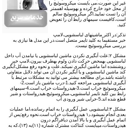
ﻏﯿﺮ اﯾﻦ ﺻﻮرت،می بایست ﻣﯿﮑﺮوﺳﻮﺋﯿﭻ را
از ﻣﺤﻞ خود ﺧﺎرج کرده و بهوسیله اهممتر
آن را ﺗﺴﺖ ﻧﻤﺎﯾﯿﺪ.اﮔﺮ ﻣﯿﮑﺮوﺳﻮﺋﯿﭻ ﺳﺎﻟﻢ
اﺳﺖ،ﮐﺎﻓﯿﺴﺖ سیمهای راﺑﻄ آن را ﺗﻌﻮﯾﺾ
کنید.
ﺗﺬﮐﺮ:در اﮐﺜﺮ ماشینهای لباسشویی،ﻻﻣﭗ
ﺧﺒﺮ مستقیماً ﺑﻪ ﮐﻠﯿﺪ ﺗﺎﯾﻤﺮ ﻣﺘﺼﻞ اﺳﺖ.در اﯾﻦ مدل ها ﻧﯿﺎزی ﺑﻪ
بررسی ﻣﯿﮑﺮوﺳﻮﺋﯿﭻ نیست.
مشکل ۲:علت آبگیری نکردن ماشین لباسشویی یا نیامدن آب داخل
لباسشویی بهمحض ﺣﺮﮐﺖ دادن وﻟﻮم بهطرف ﺑﯿﺮون،ﻻﻣﭗ ﺧﺒﺮ
روشنشده اﻣﺎ ﻣﺎﺷﯿﻦ آﺑﮕﯿﺮی نمیکند.ﻋﻠﺖ و نحوه رﻓﻊ مشکل:آبگیری
کند ماشین لباسشویی و یا آبگیر نکردن آن می تواند دلایل متفاوتی
داشته باشد.برای مطالعه بیشتر می توانید به مشکلات مرتبط با
آبگیری لباسشویی مراجعه کنید.1-درب ﻣﺎﺷﯿﻦ ﺑﺎز اﺳﺖ.2-
ﻣﯿﮑﺮوﺳﻮﺋﯿﭻ ﺧﺮاب اﺳﺖ.3-ﻫﯿﺪرواﺳﺘﺎت ﺧﺮاب اﺳﺖ.4-سیمهای
راﺑﻂ ﺑﯿﻦ ﮐﻠﯿﺪ ﺗﺎﯾﻤﺮ لباسشویی،ﻣﯿﮑﺮوﺳﻮﺋﯿﭻ،ﻫﯿﺪرواﺳﺘﺎت و ﺷﯿﺮ
ﻗﻄﻊ ﺷﺪه اند.5-خرابی شیر ورودی آب
مشکل ۳:لباسشویی ﻋﻤﻞ آﺑﮕﯿﺮی را ﺑﻪ اﺗﻤﺎم رﺳﺎﻧﺪه،اﻣﺎ ﻋﻤﻠﯿﺎت
ﺑﻌﺪی اﻧﺠﺎم نمیشود.۱٫ ﻫﯿﺪرواﺳﺘﺎت ﺧﺮاب اﺳﺖ.نحوه رﻓﻊ:ﭘﺲ از
اﺗﻤﺎم عمل آﺑﮕﯿﺮی و ﺑﺎ ﺑﺎﻻ آﻣﺪن دﯾﺎﻓﺮاﮔﻢ درون
ﻫﯿﺪرواﺳﺘﺎت،میبایست ﮐﻨﺘﺎﮐﺖ ﻣﺸﺘﺮک شماره (۱۱)به (۱۳)،ﮐﻪ ﺑﻪ