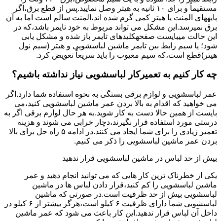
مستقیماً و برای ۱۰ ﺛﺎﻧﯿﻪ ﺑﻪ ﻫﯿﺘﺮ وصل نمایید.ﭘﺲ از ﻗﻄﻊ ﺑﺮق،اﮔﺮ
پایههای اﻟﻤﻨﺖ یا هیتر کمی ﮔﺮم ﺷﺪه اند،اﻟﻤﻨﺖ ﺳﺎﻟﻢ است اما ﺑﻪ آن
ﺑﺮق نمیرسد.اﯾﻦ ﻣﺸﮑﻞ می تواند مربوط به ﺧﻮد ﺗﺎﯾﻤﺮ باشد،ﮐﻪ در
این حالت میبایست صفحهکلیدهای ﺗﺎﯾﻤﺮ باز شده و مشکل یابی
شود؛ ﯾﺎ ﺳﯿﻢ راﺑﻂ ﺑﯿﻦ ﺗﺎﯾﻤﺮ ماشین لباسشویی و ﻫﯿﺘﺮ (سیم ﻧﻮل
ﻫﯿﺘﺮ)ﻗﻄﻊ اﺳﺖ،ﮐﻪ ﺳﯿﻢ ﻣﻌﯿﻮب را ﺑﺎﯾﺪ سریعاً ﺗﻌﻮﯾﺾ کرد.
چه کار کنیم به تعمیرکار لباسشویی نیاز نداشته باشیم؟
عمر لباسشویی و لوازم برقی بستگی به نحوه استفاده شما دارد.اگر
می خواهید که اقدام به بالا بردن عمر ماشین لباسشویی کنید،می
بایست از همین حالا دست به کار شوید.به هر حال لوازم برقی اگر به
درستی مورد استفاده قرار نگیرند،دچار خرابی می شوند و هزینه
تعمیر زیادی را برای شما ایجاد می کنند.در ادامه ۵ راه حل برای بالا
بردن عمر ماشین لباسشویی را ذکر می کنیم.
بیش از حد لباس در ماشین لباسشویی قرار ندهید
یکی از خطرناک ترین کار هایی که می توانید انجام دهید و عمر
ماشین لباسشویی را کم کنید،قرار دادن لباس ها در ماشین
لباسشویی بیش از حد ظرفیت است.در صورتی که ماشین
لباسشویی شما دارای ظرفیت ۶ کیلو است،هرگز بیشتر از ۶ کیلو در
داخل آن لباس قرار ندهید.این کار باعث می شود که عمر ماشین