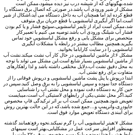
ﺷﺪه،بهگونهای ﮐﻪ از ﺷﯿﺸﻪ درب ﻧﯿﺰ دﯾﺪه میشود،ممکن است
مشکل از شیر ورودی آب باشد.در صورتی که اتصال برق دستگاه را
قطع کرده اید اما همچنان آب به داخل دستگاه می آید،اشکال از شیر
است.اما اگر آبگیری لباسشویی با قطع جریان برق متوقف
شد،ممکن است ایراد از تایمر لباسشویی،سوئیچ فشار و یا کم بودن
فشار آب شیلنگ ورودی آب باشد.توصیه می کنیم با تعمیرکار
متخصص برای مشکل یابی و رفع مشکل لباسشویی خود تماس
بگیرید.همچنین مطالب بیشتر در رابطه با مشکلات آبگیری
لباسشویی را در سایت کاراباما بخوانید.
مشکل ۶:از ﻣﺎﺷﯿﻦ لباسشویی در ﺣﺎل ﮐﺎر آب ﻧﺸﺖ میکند.نشت آب
از ماشین لباسشویی بسیار شایع است.این مشکل می تواند با توجه
به محل دقیق نشت آب،دلایل مختلفی داشته باشد و لذا راهکارهای
متفاوت برای رفع نشتی آب.
ابتدا درپوش یا پنل ﭘﺸﺖ ﻣﺎﺷﯿﻦ لباسشویی و درپوش ﻓﻮﻗﺎﻧﯽ را از
دستگاه ﺟﺪا ﻧﻤﻮده و ﺳﭙﺲ لباسشویی را ﺑﻪ ﺑﺮق وصل ﮐﻨﯿﺪ.سپس در
حین کار به دستگاه دقت نموده و ﻣﺤﻞ نشتی آب را ﺷﻨﺎﺳﺎﯾﯽ
کنید.اﮔﺮ ﻣﺤﻞ نشتی،ﯾﮑﯽ از رابطهای ﻻﺳﺘﯿﮑﯽ آب اﺳﺖ،میبایست
ﺗﻌﻮﯾﺾ شود.همچنین ﻣﻤﮑﻦ اﺳﺖ آب بر اثر ﺗﺮﮐﯿﺪﮔﯽ قابِ ﻣﺨﺼﻮص
ﺟﺎﭘﻮدری،واترپمپ و…جمع شده ﺑﺎﺷﺪ،ﮐﻪ در این حالت بهترین روش
برای آببندی دستگاه ﺗﻌﻮﯾﺾ ﻣﻮارد ﻓﻮق اﺳﺖ.
مشکل ۷:ﻫﯿﺘﺮ لباسشویی آب را ﮔﺮم نمیکند.نحوه رﻓﻊ:ﻫﻤﺎﻧﻨﺪ ﮔﺬﺷﺘﻪ
بهمنظور اﻓﺰاﯾﺶ ﺳﺮﻋﺖ ﻋﻤﻞ در مشکلیابی،بهتر است سیمهای
راﺑﻂ ﻫﯿﺘﺮ را ﺟﺪا ﻧﻤﻮده و ﺑﺎ ﯾﮏ ﺳﯿﻢ ﻣﺨﺼﻮص،برق ۲۲۰ ولت را