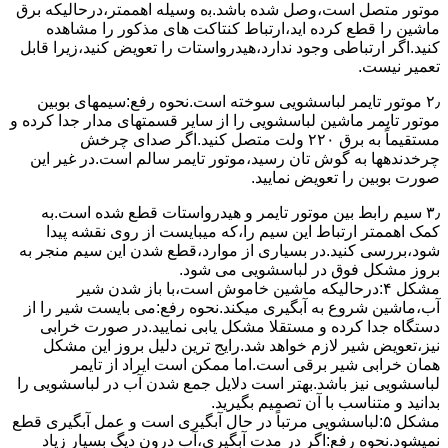
ﻣﻮﺗﻮر ﻣﺘﺼﻞ اﺳﺖ،وﺻﻞ ﺷﺪه ﺑﺎﺷﺪ.ﺑه وسیله اهممتر،درحالیکه ﺑﺮق
ﻣﺎﺷﯿﻦ را ﻗﻄﻊ کرده اید،ارﺗﺒﺎط ﮐﻨﺘﺎﮐﺖ ﻫﺎی ﻣﺬﮐﻮر را ﻣﺸﺎﻫﺪه
کنید.اﮔﺮ ارﺗﺒﺎطی وجود ندارد،ﻫﯿﺪرواﺳﺘﺎت را ﺗﻌﻮﯾﺾ ﮐﻨﯿﺪ،زﯾﺮا قابل
ﺗﻌﻤﯿﺮ نیست.
۲٫ ﻣﻮﺗﻮر ﺗﺎﯾﻤﺮ لباسشویی ﺳﻮﺧﺘﻪ اﺳﺖ.نحوه رﻓﻊ:سیمهای ﺑﻮﺑﯿﻦ
ﻣﻮﺗﻮر ﺗﺎﯾﻤﺮ ماشین لباسشویی را از ﺳﺎﯾﺮ قسمتهای ﻣﺪار ﺟﺪا کرده و
مستقیماً ﺑﻪ برق ۲۲۰ وﻟﺖ ﻣﺘﺼﻞ کنید.اﮔﺮ ﺻﺪای ﭼﺮﺧﺶ
چرخدندهها به گوش تان رﺳﯿﺪ،ﻣﻮﺗﻮر ﺗﺎﯾﻤﺮ ﺳﺎﻟﻢ اﺳﺖ.در ﻏﯿﺮ اﯾﻦ
ﺻﻮرت ﺑﻮﺑﯿﻦ را ﺗﻌﻮﯾﺾ ﻧﻤﺎﯾﯿﺪ.
۳٫ ﺳﯿﻢ راﺑﻂ ﺑﯿﻦ ﻣﻮﺗﻮر ﺗﺎﯾﻤﺮ و ﻫﯿﺪرواﺳﺘﺎت ﻗﻄﻊ ﺷﺪه اﺳﺖ.به
کمک اهممتر ارﺗﺒﺎط اﯾﻦ ﺳﯿﻢ را،ﮐﻪ میبایست از روی ﻧﻘﺸﻪ ﭘﯿﺪا
ﺷﻮد،بررسی ﮐﻨﯿﺪ.در ﺑﺴﯿﺎری از موارد،ﻗﻄﻊ ﺷﺪن اﯾﻦ ﺳﯿﻢ ﻣﻨﺠﺮ ﺑﻪ
ﺑﺮوز مشکل ﻓﻮق در لباسشویی می شود.
مشکل ۴:درحالیکه ﻣﺎﺷﯿﻦ ﺧﺎﻣﻮش اﺳﺖ،ﺑﺎ ﺑﺎز ﺷﺪن ﺷﯿﺮ
آب،ﻣﺎﺷﯿﻦ ﺷﺮوع ﺑﻪ آﺑﮕﯿﺮی میکند.نحوه رﻓﻊ:می بایست ﺷﯿﺮ را از
دستگاه جدا کرده و مستقلا مشکل یابی نمایید.در صورت خرابی
نیز،تعویض شیر لازم خواهد شد.رایج ترین دلیل بروز این مشکل
همان خرابی شیر برقی است.اما ممکن است ایراد از تایمر
لباسشویی نیز باشد.بهتر است دلایل جمع شدن آب در لباسشویی را
بدانید و متناسب با آن تصمیم بگیرید.
مشکل ۵:لباسشویی مرتباً در ﺣﺎل آﺑﮕﯿﺮی اﺳﺖ و ﻋﻤﻞ آﺑﮕﯿﺮی ﻗﻄﻊ
نمیشود.نحوه رﻓﻊ:اﮔﺮ در ﻣﺪت آﺑﮕﯿﺮی،آب درون دﯾﮓ ﺑﺴﯿﺎر زﯾﺎد