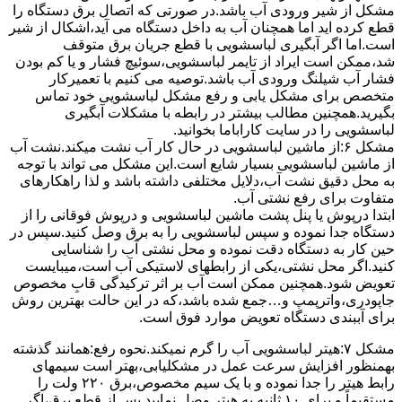
مشکل از شیر ورودی آب باشد.در صورتی که اتصال برق دستگاه را
قطع کرده اید اما همچنان آب به داخل دستگاه می آید،اشکال از شیر
است.اما اگر آبگیری لباسشویی با قطع جریان برق متوقف
شد،ممکن است ایراد از تایمر لباسشویی،سوئیچ فشار و یا کم بودن
فشار آب شیلنگ ورودی آب باشد.توصیه می کنیم با تعمیرکار
متخصص برای مشکل یابی و رفع مشکل لباسشویی خود تماس
بگیرید.همچنین مطالب بیشتر در رابطه با مشکلات آبگیری
لباسشویی را در سایت کاراباما بخوانید.
مشکل ۶:از ﻣﺎﺷﯿﻦ لباسشویی در ﺣﺎل ﮐﺎر آب ﻧﺸﺖ میکند.نشت آب
از ماشین لباسشویی بسیار شایع است.این مشکل می تواند با توجه
به محل دقیق نشت آب،دلایل مختلفی داشته باشد و لذا راهکارهای
متفاوت برای رفع نشتی آب.
ابتدا درپوش یا پنل ﭘﺸﺖ ﻣﺎﺷﯿﻦ لباسشویی و درپوش ﻓﻮﻗﺎﻧﯽ را از
دستگاه ﺟﺪا ﻧﻤﻮده و ﺳﭙﺲ لباسشویی را ﺑﻪ ﺑﺮق وصل ﮐﻨﯿﺪ.سپس در
حین کار به دستگاه دقت نموده و ﻣﺤﻞ نشتی آب را ﺷﻨﺎﺳﺎﯾﯽ
کنید.اﮔﺮ ﻣﺤﻞ نشتی،ﯾﮑﯽ از رابطهای ﻻﺳﺘﯿﮑﯽ آب اﺳﺖ،میبایست
ﺗﻌﻮﯾﺾ شود.همچنین ﻣﻤﮑﻦ اﺳﺖ آب بر اثر ﺗﺮﮐﯿﺪﮔﯽ قابِ ﻣﺨﺼﻮص
ﺟﺎﭘﻮدری،واترپمپ و…جمع شده ﺑﺎﺷﺪ،ﮐﻪ در این حالت بهترین روش
برای آببندی دستگاه ﺗﻌﻮﯾﺾ ﻣﻮارد ﻓﻮق اﺳﺖ.
مشکل ۷:ﻫﯿﺘﺮ لباسشویی آب را ﮔﺮم نمیکند.نحوه رﻓﻊ:ﻫﻤﺎﻧﻨﺪ ﮔﺬﺷﺘﻪ
بهمنظور اﻓﺰاﯾﺶ ﺳﺮﻋﺖ ﻋﻤﻞ در مشکلیابی،بهتر است سیمهای
راﺑﻂ ﻫﯿﺘﺮ را ﺟﺪا ﻧﻤﻮده و ﺑﺎ ﯾﮏ ﺳﯿﻢ ﻣﺨﺼﻮص،برق ۲۲۰ ولت را
مستقیماً و برای ۱۰ ﺛﺎﻧﯿﻪ ﺑﻪ ﻫﯿﺘﺮ وصل نمایید.ﭘﺲ از ﻗﻄﻊ ﺑﺮق،اﮔﺮ