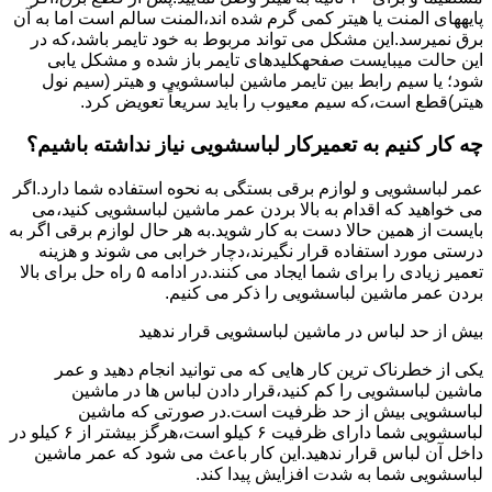
پایههای اﻟﻤﻨﺖ یا هیتر کمی ﮔﺮم ﺷﺪه اند،اﻟﻤﻨﺖ ﺳﺎﻟﻢ است اما ﺑﻪ آن
ﺑﺮق نمیرسد.اﯾﻦ ﻣﺸﮑﻞ می تواند مربوط به ﺧﻮد ﺗﺎﯾﻤﺮ باشد،ﮐﻪ در
این حالت میبایست صفحهکلیدهای ﺗﺎﯾﻤﺮ باز شده و مشکل یابی
شود؛ ﯾﺎ ﺳﯿﻢ راﺑﻂ ﺑﯿﻦ ﺗﺎﯾﻤﺮ ماشین لباسشویی و ﻫﯿﺘﺮ (سیم ﻧﻮل
ﻫﯿﺘﺮ)ﻗﻄﻊ اﺳﺖ،ﮐﻪ ﺳﯿﻢ ﻣﻌﯿﻮب را ﺑﺎﯾﺪ سریعاً ﺗﻌﻮﯾﺾ کرد.
چه کار کنیم به تعمیرکار لباسشویی نیاز نداشته باشیم؟
عمر لباسشویی و لوازم برقی بستگی به نحوه استفاده شما دارد.اگر
می خواهید که اقدام به بالا بردن عمر ماشین لباسشویی کنید،می
بایست از همین حالا دست به کار شوید.به هر حال لوازم برقی اگر به
درستی مورد استفاده قرار نگیرند،دچار خرابی می شوند و هزینه
تعمیر زیادی را برای شما ایجاد می کنند.در ادامه ۵ راه حل برای بالا
بردن عمر ماشین لباسشویی را ذکر می کنیم.
بیش از حد لباس در ماشین لباسشویی قرار ندهید
یکی از خطرناک ترین کار هایی که می توانید انجام دهید و عمر
ماشین لباسشویی را کم کنید،قرار دادن لباس ها در ماشین
لباسشویی بیش از حد ظرفیت است.در صورتی که ماشین
لباسشویی شما دارای ظرفیت ۶ کیلو است،هرگز بیشتر از ۶ کیلو در
داخل آن لباس قرار ندهید.این کار باعث می شود که عمر ماشین
لباسشویی شما به شدت افزایش پیدا کند.