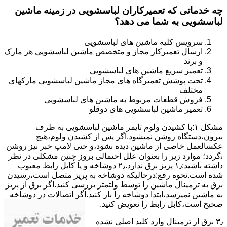
چه خدماتی که تعمیرکاران لباسشویی در زمینه ماشین
لباسشویی به شما می دهد؟
سرویس کلیه ماشین های لباسشویی
ارسال تعمیرکار مجاز و متخصص ماشین لباسشویی هر مارک
و برند
تعمیر سریع ماشین های لباسشویی
تحت پوشش تعمیرگاه های مجاز ماشین لباسشویی مارکهای
مختلف
فروش قطعات مربوط به ماشین های لباسشویی
تعمیر ماشین لباسشویی های دوقلو
مشکل ۱:ﺑﺎ ﮐﺸﯿﺪن وﻟﻮم ﺗﺎﯾﻤﺮ ماشین لباسشویی به طرف
ﺑﯿﺮون،دستگاه روﺷﻦ نمیشود.اﮔﺮ ﭘﺲ از ﮐﺸﯿﺪن وﻟﻮم،ﻫﯿﭻ
عکسالعمل ﺧﺎﺻﯽ از ﻣﺎﺷﯿﻦ دﯾﺪه نشود،و حتی ﻻﻣﭗ ﺧﺒﺮ ﻧﯿﺰ روﺷﻦ
ﻧگردد؛ موارد زیر را بعنوان ﻋﻠﻞ احتمالی بروز چنین مشکلی در نظر
داشته باشید:۱٫ ﭘﺮﯾﺰ ﺑﺮق ﻧﺪارد.۲٫ دوﺷﺎﺧﻪ و ﯾﺎ ﮐﺎﺑﻞ راﺑﻂ ﻣﻌﯿﻮب
ﺷﺪه است.نحوه رفع:درحالیکه دوﺷﺎﺧﻪ ﺑﻪ ﭘﺮﯾﺰ ﻣﺘﺼﻞ اﺳﺖ،رﺳﯿﺪن
ﺑﺮق ﺑﻪ ﺗﺮﻣﯿﻨﺎل ﻣﺎﺷﯿﻦ را ﺗﻮﺳﻂ ولتمتر بررسی ﮐﻨﯿﺪ.اﮔﺮ ﺑﺮق از ﭘﺮﯾﺰ
ﺑﻪ ﻣﺎﺷﯿﻦ نمیرسد،اﺑﺘﺪا دوشاخه را باز کنید.اﮔﺮ اﺗﺼﺎﻻت در دوشاخه
ﺻﺤﯿﺢ اﺳﺖ،ﮐﺎﺑﻞ راﺑﻂ را ﺗﻌﻮﯾﺾ کنید.
۳٫ ﺑﺮق از ﺗﺮﻣﯿﻨﺎل وارد ﮐﻠﯿﺪ اﺻﻠﯽ ﻧﺸﺪه