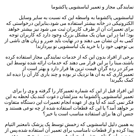
نمایندگی مجاز و تعمیر لباسشویی پاکشوما
لباسشویی پاکشوما به واسطه این که نسبت به سایر وسایل
الکترونیکی در خانه بیشتر استفاده می شود،بنابراین درخواستی که
برای تعمیرات آن از طرف کاربران ثبت می شود نیز بیشتر خواهد
بود؛ اما در این میان یک مشکل بزرگ وجود دارد که کاربران توجه
کمی به آن نشان می دهند و در نهایت باید ضرر و زیان های ناشی از
بی توجهی خود را با خرید یک لباسشویی نو بپردازند!
برخی از افراد بدون این که از خدمات نمایندگی مجاز استفاده کرده
باشند،مبنا را بر این قرار می دهند که خدمات ارائه شده توسط این
مرکز در رده گران قیمت ترین ها قرار دارد و بهتر است از
تعمیرکاری که به آن ها نزدیک تر بوده و چند باری کار آن را دیده اند
کمک بگیرند!
این افراد قبل از این که شماره تعمیرکار را گرفته و وی را برای
تعمیر لباسشویی پاکشوما به منزلشان دعوت کنند،یک لحظه به این
فکر نمی کنند که آیا وی از عهده انجام تعمیرات این دستگاه متفاوت
بر خواهد آمد؟ یا این که قطعات استفاده شده از چه نوعی هستند و
جنس آن ها برای استفاده مناسب است یا خیر؟
به همین دلیل لباسشویی که زخمش توسط یک پزشک نامعتبر التیام
پیدا کرده و از قطعات نامناسب برای تعمیر آن استفاده شده،پس از
مدت زمان کوتاهی چشم از جهان فرو می بندد و ترجیح می دهد