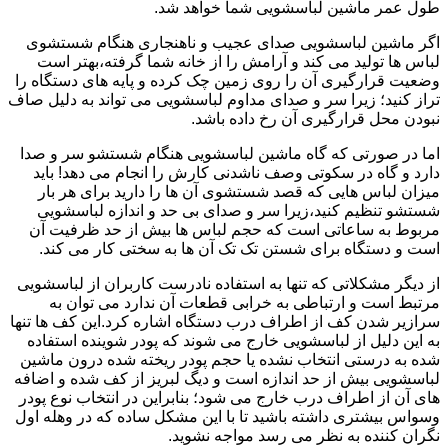
طول عمر ماشین لباسشویی شما خواهد شد.
اگر ماشین لباسشویی صدای عجیب و ناهنجاری هنگام شستشوی
لباس ها تولید می کند و آرامش را از خانه شما گرفته،بهتر است
وضعیت قرارگیری آن را روی زمین چک کرده و پایه های دستگاه را
تراز کنید؛ زیرا سر و صدای مداوم لباسشویی می تواند به دلیل صاف
نبودن محل قرارگیری آن رخ داده باشد.
اما در صورتی که گاه ماشین لباسشویی هنگام شستشو سر و صدا
دارد و گاه در سکوتی وصف ناشدنی کارش را انجام می دهد! باید
میزان لباس هایی که قصد شستشوی آن ها را دارید برای هر بار
شستشو تنظیم کنید،زیرا سر و صدای بی حد و اندازه لباسشویی
مربوط به ساعاتی است که حجم لباس ها بیش از حد ظرفیت آن
است و دستگاه برای شستن تک تک آن ها به سختی کار می کند.
از دیگر مشکلاتی که تنها به استفاده نادرست کاربران از لباسشویی
مرتبط است و ارتباطی به خرابی قطعات آن ندارد می توان به
سرازیر شدن کف از اطراف درب دستگاه اشاره کرد.این کف ها تنها
به این دلیل از لباسشویی خارج می شوند که پودر شوینده استفاده
شده به درستی انتخاب نشده یا حجم پودر ریخته شده درون ماشین
لباسشویی بیش از حد اندازه است و دیگ لبریز از کف شده و اضافه
های آن از اطراف درب خارج می شود؛ بنابراین در انتخاب نوع پودر
وسواس بیشتری داشته باشید تا با این مشکل ساده که در وهله اول
نگران کننده به نظر می رسد مواجه نشوید.