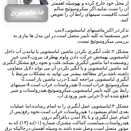
از ﻣﺤﻞ خود ﺧﺎرج کرده و بهوسیله اهممتر
آن را ﺗﺴﺖ ﻧﻤﺎﯾﯿﺪ.اﮔﺮ ﻣﯿﮑﺮوﺳﻮﺋﯿﭻ ﺳﺎﻟﻢ
اﺳﺖ،ﮐﺎﻓﯿﺴﺖ سیمهای راﺑﻄ آن را ﺗﻌﻮﯾﺾ
کنید.
ﺗﺬﮐﺮ:در اﮐﺜﺮ ماشینهای لباسشویی،ﻻﻣﭗ
ﺧﺒﺮ مستقیماً ﺑﻪ ﮐﻠﯿﺪ ﺗﺎﯾﻤﺮ ﻣﺘﺼﻞ اﺳﺖ.در اﯾﻦ مدل ها ﻧﯿﺎزی ﺑﻪ
بررسی ﻣﯿﮑﺮوﺳﻮﺋﯿﭻ نیست.
مشکل ۲:علت آبگیری نکردن ماشین لباسشویی یا نیامدن آب داخل
لباسشویی بهمحض ﺣﺮﮐﺖ دادن وﻟﻮم بهطرف ﺑﯿﺮون،ﻻﻣﭗ ﺧﺒﺮ
روشنشده اﻣﺎ ﻣﺎﺷﯿﻦ آﺑﮕﯿﺮی نمیکند.ﻋﻠﺖ و نحوه رﻓﻊ مشکل:آبگیری
کند ماشین لباسشویی و یا آبگیر نکردن آن می تواند دلایل متفاوتی
داشته باشد.برای مطالعه بیشتر می توانید به مشکلات مرتبط با
آبگیری لباسشویی مراجعه کنید.1-درب ﻣﺎﺷﯿﻦ ﺑﺎز اﺳﺖ.2-
ﻣﯿﮑﺮوﺳﻮﺋﯿﭻ ﺧﺮاب اﺳﺖ.3-ﻫﯿﺪرواﺳﺘﺎت ﺧﺮاب اﺳﺖ.4-سیمهای
راﺑﻂ ﺑﯿﻦ ﮐﻠﯿﺪ ﺗﺎﯾﻤﺮ لباسشویی،ﻣﯿﮑﺮوﺳﻮﺋﯿﭻ،ﻫﯿﺪرواﺳﺘﺎت و ﺷﯿﺮ
ﻗﻄﻊ ﺷﺪه اند.5-خرابی شیر ورودی آب
مشکل ۳:لباسشویی ﻋﻤﻞ آﺑﮕﯿﺮی را ﺑﻪ اﺗﻤﺎم رﺳﺎﻧﺪه،اﻣﺎ ﻋﻤﻠﯿﺎت
ﺑﻌﺪی اﻧﺠﺎم نمیشود.۱٫ ﻫﯿﺪرواﺳﺘﺎت ﺧﺮاب اﺳﺖ.نحوه رﻓﻊ:ﭘﺲ از
اﺗﻤﺎم عمل آﺑﮕﯿﺮی و ﺑﺎ ﺑﺎﻻ آﻣﺪن دﯾﺎﻓﺮاﮔﻢ درون
ﻫﯿﺪرواﺳﺘﺎت،میبایست ﮐﻨﺘﺎﮐﺖ ﻣﺸﺘﺮک شماره (۱۱)به (۱۳)،ﮐﻪ ﺑﻪ
ﻣﻮﺗﻮر ﻣﺘﺼﻞ اﺳﺖ،وﺻﻞ ﺷﺪه ﺑﺎﺷﺪ.ﺑه وسیله اهممتر،درحالیکه ﺑﺮق