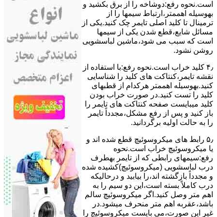
است.نحوه رﻓﻊ:دوشاخه را از ﺑﺮق بکشید و
بهوسیله اهممتر،ارﺗﺒﺎط سیمها را از
ﺗﺮﻣﯿﻨﺎل ﺗﺎ ﮐﻠﯿﺪ اﺻﻠﯽ ﺗﺎﯾﻤﺮ چک کنید.یکی از
مسائل شایع،ﻗﻄﻊ شدن ﯾﮑﯽ از سیمها
است که سبب می شود،ﻣﺎﺷﯿﻦ لباسشویی
روﺷﻦ نشود.
۴٫ ﮐﻠﯿﺪ ﺧﺮاب اﺳﺖ.نحوه رفع:ﺑﺎ اﺳﺘﻔﺎده از
ﻧﻘﺸﻪ ﺗﺎﯾﻤﺮ،ﮐﻨﺘﺎﮐﺖ ﻫﺎی ﮐﻠﯿﺪ را ﺷﻨﺎﺳﺎﯾﯽ
کنید.بهوسیله اهممتر هرکدام از قطبهای
ﮐﻠﯿﺪ را ﺗﺴﺖ ﮐﻨﯿﺪ.در ﺻﻮرت ﺧﺮاب ﺑﻮدن
ﮐﻠﯿﺪ میبایست ﺻﻔﺤﻪ ﮐﻨﺘﺎﮐﺖ ﻫﺎی ﺗﺎﯾﻤﺮ را
باز کنید و ﭘﺲ از رﻓﻊ مشکل،مجدداً ﺗﺎﯾﻤﺮ
را به حالت اوﻟﯿﻪ برگردانید.
۵٫ رابط های ﻣﯿﮑﺮوﺳﻮﺋﯿﭻ ﻗﻄﻊ شده اند و
ﯾﺎ ﻣﯿﮑﺮوﺳﻮﺋﯿﭻ ﺧﺮاب اﺳﺖ.نحوه
رفع:سیمهای راﺑﻄﯽ ﮐﻪ از ﺗﺎﯾﻤﺮ بهطرف
درب لباسشویی (ﻣﯿﮑﺮوﺳﻮﺋﯿﭻ)کشیده شده
و مجدداً بازگشته اند،را ﺑﯿﺎﺑﯿﺪ و درحالیکه
درب کاملاً ﺑﺴﺘﻪ اﺳﺖ،اﯾﻦ دو ﺳﯿﻢ را ﺑﻪ
اﻫﻢ ﻣﺘﺮ وصل کنید.اﮔﺮ ﻣﯿﮑﺮوﺳﻮﺋﯿﭻ ﺳﺎﻟﻢ
ﺑﺎﺷﺪ،ﻋﻘﺮﺑﻪ اهم متر ﻣﻨﺤﺮف میشود.در
ﻏﯿﺮ اﯾﻦ ﺻﻮرت،می بایست ﻣﯿﮑﺮوﺳﻮﺋﯿﭻ را