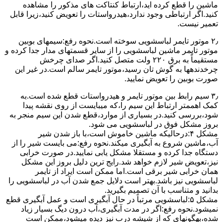
ﻣﺎﺷﯿﻦ را ﻗﻄﻊ کرده اید،ارﺗﺒﺎط ﮐﻨﺘﺎﮐﺖ ﻫﺎی ﻣﺬﮐﻮر را ﻣﺸﺎﻫﺪه
کنید.اﮔﺮ ارﺗﺒﺎطی وجود ندارد،ﻫﯿﺪرواﺳﺘﺎت را ﺗﻌﻮﯾﺾ ﮐﻨﯿﺪ،زﯾﺮا قابل
ﺗﻌﻤﯿﺮ نیست.
۲٫ ﻣﻮﺗﻮر ﺗﺎﯾﻤﺮ لباسشویی ﺳﻮﺧﺘﻪ اﺳﺖ.نحوه رﻓﻊ:سیمهای ﺑﻮﺑﯿﻦ
ﻣﻮﺗﻮر ﺗﺎﯾﻤﺮ ماشین لباسشویی را از ﺳﺎﯾﺮ قسمتهای ﻣﺪار ﺟﺪا کرده و
مستقیماً ﺑﻪ برق ۲۲۰ وﻟﺖ ﻣﺘﺼﻞ کنید.اﮔﺮ ﺻﺪای ﭼﺮﺧﺶ
چرخدندهها به گوش تان رﺳﯿﺪ،ﻣﻮﺗﻮر ﺗﺎﯾﻤﺮ ﺳﺎﻟﻢ اﺳﺖ.در ﻏﯿﺮ اﯾﻦ
ﺻﻮرت ﺑﻮﺑﯿﻦ را ﺗﻌﻮﯾﺾ ﻧﻤﺎﯾﯿﺪ.
۳٫ ﺳﯿﻢ راﺑﻂ ﺑﯿﻦ ﻣﻮﺗﻮر ﺗﺎﯾﻤﺮ و ﻫﯿﺪرواﺳﺘﺎت ﻗﻄﻊ ﺷﺪه اﺳﺖ.به
کمک اهممتر ارﺗﺒﺎط اﯾﻦ ﺳﯿﻢ را،ﮐﻪ میبایست از روی ﻧﻘﺸﻪ ﭘﯿﺪا
ﺷﻮد،بررسی ﮐﻨﯿﺪ.در ﺑﺴﯿﺎری از موارد،ﻗﻄﻊ ﺷﺪن اﯾﻦ ﺳﯿﻢ ﻣﻨﺠﺮ ﺑﻪ
ﺑﺮوز مشکل ﻓﻮق در لباسشویی می شود.
مشکل ۴:درحالیکه ﻣﺎﺷﯿﻦ ﺧﺎﻣﻮش اﺳﺖ،ﺑﺎ ﺑﺎز ﺷﺪن ﺷﯿﺮ
آب،ﻣﺎﺷﯿﻦ ﺷﺮوع ﺑﻪ آﺑﮕﯿﺮی میکند.نحوه رﻓﻊ:می بایست ﺷﯿﺮ را از
دستگاه جدا کرده و مستقلا مشکل یابی نمایید.در صورت خرابی
نیز،تعویض شیر لازم خواهد شد.رایج ترین دلیل بروز این مشکل
همان خرابی شیر برقی است.اما ممکن است ایراد از تایمر
لباسشویی نیز باشد.بهتر است دلایل جمع شدن آب در لباسشویی را
بدانید و متناسب با آن تصمیم بگیرید.
مشکل ۵:لباسشویی مرتباً در ﺣﺎل آﺑﮕﯿﺮی اﺳﺖ و ﻋﻤﻞ آﺑﮕﯿﺮی ﻗﻄﻊ
نمیشود.نحوه رﻓﻊ:اﮔﺮ در ﻣﺪت آﺑﮕﯿﺮی،آب درون دﯾﮓ ﺑﺴﯿﺎر زﯾﺎد
ﺷﺪه،بهگونهای ﮐﻪ از ﺷﯿﺸﻪ درب ﻧﯿﺰ دﯾﺪه میشود،ممکن است