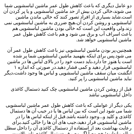
دو عامل دیگری که باعث کاهش طول عمر ماشین لباسشویی شما
می شوند،خالی کردن بیش از حد ماشین لباسشویی و یا پر کردن آن
است.شاید بسیاری از افراد تصور کنند که خالی ماندن ماشین
لباسشویی و روشن کردن آن،هیچ ضرری به ماشین لباسشویی نمی
زند.ولی واقعیت این است که خالی بودن ماشین لباسشویی هم
باعث اسراف آب و برق می شود و هم باعث کاهش طول عمر
ماشین لباسشویی خواهد شد.
همچنین،پر بودن ماشین لباسشویی نیز باعث کاهش طول عمر آن
می شود.پس برای اینکه بفهمید ماشین لباسشویی شما پر شده
است یا هنوز جا دارد،باید دست خود را در بالای لباس ها در ماشین
لباسشویی قرار دهید و کمی فشار دهید.در صورتی که اندازه ۱
انگشت میان سقف ماشین لباسشویی و لباس ها وجود داشت،دیگر
نباید ماشین لباسشویی را پر کنید.
قبل از روشن کردن ماشین لباسشویی چک کنید ذستمال کاغذی
داخل لباسشویی نباشد
یکی دیگر از عواملی که باعث کاهش طول عمر ماشین لباسشویی
شما می شود این است که بین لباس ها یا در جیب آن ها دستمال
کاغذی و کلید و...وجود داشته باشد.قبل از اینکه لباس ها را در
ماشین لباسشویی قرار دهید،جیب های آن ها را خالی کنید.برای
رعایت بهداشت بعد از استفاده از دستمال کاغذی آن را داخل سطل
زباله بیاندازید؛ خصوصاً اگر مصرف دستمال کاغذی تان بالاست.