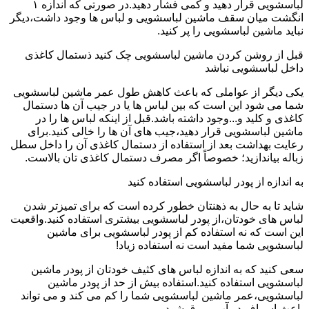
لباسشویی قرار دهید و کمی فشار دهید.در صورتی که اندازه ۱
انگشت میان سقف ماشین لباسشویی و لباس ها وجود داشت،دیگر
نباید ماشین لباسشویی را پر کنید.
قبل از روشن کردن ماشین لباسشویی چک کنید ذستمال کاغذی
داخل لباسشویی نباشد
یکی دیگر از عواملی که باعث کاهش طول عمر ماشین لباسشویی
شما می شود این است که بین لباس ها یا در جیب آن ها دستمال
کاغذی و کلید و...وجود داشته باشد.قبل از اینکه لباس ها را در
ماشین لباسشویی قرار دهید،جیب های آن ها را خالی کنید.برای
رعایت بهداشت بعد از استفاده از دستمال کاغذی آن را داخل سطل
زباله بیاندازید؛ خصوصاً اگر مصرف دستمال کاغذی تان بالاست.
به اندازه از پودر لباسشویی استفاده کنید
شاید تا به حال به ذهنتان خطور کرده است که برای تمیزتر شدن
لباس های خودتان،از پودر لباسشویی بیشتری استفاده کنید.واقعیت
این است که نه استفاده کم از پودر لباسشویی برای ماشین
لباسشویی شما مفید است نه استفاده زیاد!
سعی کنید که به اندازه لباس های کثیف خودتان از پودر ماشین
لباسشویی استفاده کنید.استفاده بیش از حد از پودر ماشین
لباسشویی،عمر ماشین لباسشویی شما را کم می کند و می تواند
باعث اسراف در آب و برق شود.