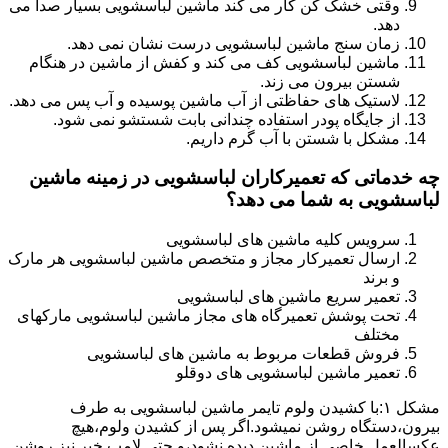
وقتی خشک کن کار می کند ماشین لباسشویی بسیار صدا می
دهد.
زمان سنج ماشین لباسشویی درست نشان نمی دهد.
ماشین لباسشویی کف می کند و کفش از ماشین در هنگام
شستن بیرون می زند.
لاستیک های حفاظتی از آب ماشین پوسیده و آب پس می دهد.
از جایگاه پودر استفاده چندانی بابت شستشو نمی شود.
مشکل با شستن با آب گرم داریم.
چه خدماتی که تعمیرکاران لباسشویی در زمینه ماشین
لباسشویی به شما می دهد؟
سرویس کلیه ماشین های لباسشویی
ارسال تعمیرکار مجاز و متخصص ماشین لباسشویی هر مارک
و برند
تعمیر سریع ماشین های لباسشویی
تحت پوشش تعمیرگاه های مجاز ماشین لباسشویی مارکهای
مختلف
فروش قطعات مربوط به ماشین های لباسشویی
تعمیر ماشین لباسشویی های دوقلو
مشکل ۱:ﺑﺎ ﮐﺸﯿﺪن وﻟﻮم ﺗﺎﯾﻤﺮ ماشین لباسشویی به طرف
ﺑﯿﺮون،دستگاه روﺷﻦ نمیشود.اﮔﺮ ﭘﺲ از ﮐﺸﯿﺪن وﻟﻮم،ﻫﯿﭻ
عکسالعمل ﺧﺎﺻﯽ از ﻣﺎﺷﯿﻦ دﯾﺪه نشود،و حتی ﻻﻣﭗ ﺧﺒﺮ ﻧﯿﺰ روﺷﻦ