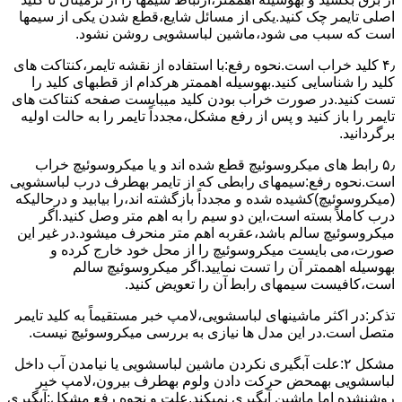
اﺻﻠﯽ ﺗﺎﯾﻤﺮ چک کنید.یکی از مسائل شایع،ﻗﻄﻊ شدن ﯾﮑﯽ از سیمها
است که سبب می شود،ﻣﺎﺷﯿﻦ لباسشویی روﺷﻦ نشود.
۴٫ ﮐﻠﯿﺪ ﺧﺮاب اﺳﺖ.نحوه رفع:ﺑﺎ اﺳﺘﻔﺎده از ﻧﻘﺸﻪ ﺗﺎﯾﻤﺮ،ﮐﻨﺘﺎﮐﺖ ﻫﺎی
ﮐﻠﯿﺪ را ﺷﻨﺎﺳﺎﯾﯽ کنید.بهوسیله اهممتر هرکدام از قطبهای ﮐﻠﯿﺪ را
ﺗﺴﺖ ﮐﻨﯿﺪ.در ﺻﻮرت ﺧﺮاب ﺑﻮدن ﮐﻠﯿﺪ میبایست ﺻﻔﺤﻪ ﮐﻨﺘﺎﮐﺖ ﻫﺎی
ﺗﺎﯾﻤﺮ را باز کنید و ﭘﺲ از رﻓﻊ مشکل،مجدداً ﺗﺎﯾﻤﺮ را به حالت اوﻟﯿﻪ
برگردانید.
۵٫ رابط های ﻣﯿﮑﺮوﺳﻮﺋﯿﭻ ﻗﻄﻊ شده اند و ﯾﺎ ﻣﯿﮑﺮوﺳﻮﺋﯿﭻ ﺧﺮاب
اﺳﺖ.نحوه رفع:سیمهای راﺑﻄﯽ ﮐﻪ از ﺗﺎﯾﻤﺮ بهطرف درب لباسشویی
(ﻣﯿﮑﺮوﺳﻮﺋﯿﭻ)کشیده شده و مجدداً بازگشته اند،را ﺑﯿﺎﺑﯿﺪ و درحالیکه
درب کاملاً ﺑﺴﺘﻪ اﺳﺖ،اﯾﻦ دو ﺳﯿﻢ را ﺑﻪ اﻫﻢ ﻣﺘﺮ وصل کنید.اﮔﺮ
ﻣﯿﮑﺮوﺳﻮﺋﯿﭻ ﺳﺎﻟﻢ ﺑﺎﺷﺪ،ﻋﻘﺮﺑﻪ اهم متر ﻣﻨﺤﺮف میشود.در ﻏﯿﺮ اﯾﻦ
ﺻﻮرت،می بایست ﻣﯿﮑﺮوﺳﻮﺋﯿﭻ را از ﻣﺤﻞ خود ﺧﺎرج کرده و
بهوسیله اهممتر آن را ﺗﺴﺖ ﻧﻤﺎﯾﯿﺪ.اﮔﺮ ﻣﯿﮑﺮوﺳﻮﺋﯿﭻ ﺳﺎﻟﻢ
اﺳﺖ،ﮐﺎﻓﯿﺴﺖ سیمهای راﺑﻄ آن را ﺗﻌﻮﯾﺾ کنید.
ﺗﺬﮐﺮ:در اﮐﺜﺮ ماشینهای لباسشویی،ﻻﻣﭗ ﺧﺒﺮ مستقیماً ﺑﻪ ﮐﻠﯿﺪ ﺗﺎﯾﻤﺮ
ﻣﺘﺼﻞ اﺳﺖ.در اﯾﻦ مدل ها ﻧﯿﺎزی ﺑﻪ بررسی ﻣﯿﮑﺮوﺳﻮﺋﯿﭻ نیست.
مشکل ۲:علت آبگیری نکردن ماشین لباسشویی یا نیامدن آب داخل
لباسشویی بهمحض ﺣﺮﮐﺖ دادن وﻟﻮم بهطرف ﺑﯿﺮون،ﻻﻣﭗ ﺧﺒﺮ
روشنشده اﻣﺎ ﻣﺎﺷﯿﻦ آﺑﮕﯿﺮی نمیکند.ﻋﻠﺖ و نحوه رﻓﻊ مشکل:آبگیری