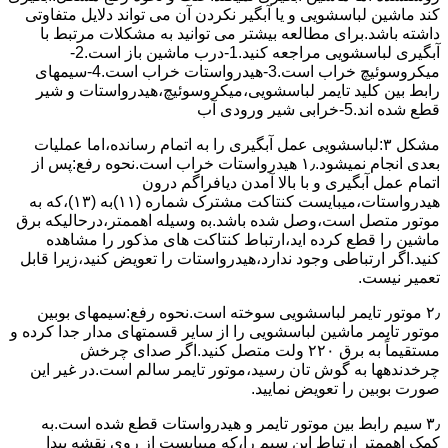
کند ماشین لباسشویی و یا آبگیر نکردن آن می تواند دلایل متفاوتی
داشته باشد.برای مطالعه بیشتر می توانید به مشکلات مرتبط با
آبگیری لباسشویی مراجعه کنید.1-درب ﻣﺎﺷﯿﻦ ﺑﺎز اﺳﺖ.2-
ﻣﯿﮑﺮوﺳﻮﺋﯿﭻ ﺧﺮاب اﺳﺖ.3-ﻫﯿﺪرواﺳﺘﺎت ﺧﺮاب اﺳﺖ.4-سیمهای
راﺑﻂ ﺑﯿﻦ ﮐﻠﯿﺪ ﺗﺎﯾﻤﺮ لباسشویی،ﻣﯿﮑﺮوﺳﻮﺋﯿﭻ،ﻫﯿﺪرواﺳﺘﺎت و ﺷﯿﺮ
ﻗﻄﻊ ﺷﺪه اند.5-خرابی شیر ورودی آب
مشکل ۳:لباسشویی ﻋﻤﻞ آﺑﮕﯿﺮی را ﺑﻪ اﺗﻤﺎم رﺳﺎﻧﺪه،اﻣﺎ ﻋﻤﻠﯿﺎت
ﺑﻌﺪی اﻧﺠﺎم نمیشود.۱٫ ﻫﯿﺪرواﺳﺘﺎت ﺧﺮاب اﺳﺖ.نحوه رﻓﻊ:ﭘﺲ از
اﺗﻤﺎم عمل آﺑﮕﯿﺮی و ﺑﺎ ﺑﺎﻻ آﻣﺪن دﯾﺎﻓﺮاﮔﻢ درون
ﻫﯿﺪرواﺳﺘﺎت،میبایست ﮐﻨﺘﺎﮐﺖ ﻣﺸﺘﺮک شماره (۱۱)به (۱۳)،ﮐﻪ ﺑﻪ
ﻣﻮﺗﻮر ﻣﺘﺼﻞ اﺳﺖ،وﺻﻞ ﺷﺪه ﺑﺎﺷﺪ.ﺑه وسیله اهممتر،درحالیکه ﺑﺮق
ﻣﺎﺷﯿﻦ را ﻗﻄﻊ کرده اید،ارﺗﺒﺎط ﮐﻨﺘﺎﮐﺖ ﻫﺎی ﻣﺬﮐﻮر را ﻣﺸﺎﻫﺪه
کنید.اﮔﺮ ارﺗﺒﺎطی وجود ندارد،ﻫﯿﺪرواﺳﺘﺎت را ﺗﻌﻮﯾﺾ ﮐﻨﯿﺪ،زﯾﺮا قابل
ﺗﻌﻤﯿﺮ نیست.
۲٫ ﻣﻮﺗﻮر ﺗﺎﯾﻤﺮ لباسشویی ﺳﻮﺧﺘﻪ اﺳﺖ.نحوه رﻓﻊ:سیمهای ﺑﻮﺑﯿﻦ
ﻣﻮﺗﻮر ﺗﺎﯾﻤﺮ ماشین لباسشویی را از ﺳﺎﯾﺮ قسمتهای ﻣﺪار ﺟﺪا کرده و
مستقیماً ﺑﻪ برق ۲۲۰ وﻟﺖ ﻣﺘﺼﻞ کنید.اﮔﺮ ﺻﺪای ﭼﺮﺧﺶ
چرخدندهها به گوش تان رﺳﯿﺪ،ﻣﻮﺗﻮر ﺗﺎﯾﻤﺮ ﺳﺎﻟﻢ اﺳﺖ.در ﻏﯿﺮ اﯾﻦ
ﺻﻮرت ﺑﻮﺑﯿﻦ را ﺗﻌﻮﯾﺾ ﻧﻤﺎﯾﯿﺪ.
۳٫ ﺳﯿﻢ راﺑﻂ ﺑﯿﻦ ﻣﻮﺗﻮر ﺗﺎﯾﻤﺮ و ﻫﯿﺪرواﺳﺘﺎت ﻗﻄﻊ ﺷﺪه اﺳﺖ.به
کمک اهممتر ارﺗﺒﺎط اﯾﻦ ﺳﯿﻢ را،ﮐﻪ میبایست از روی ﻧﻘﺸﻪ ﭘﯿﺪا