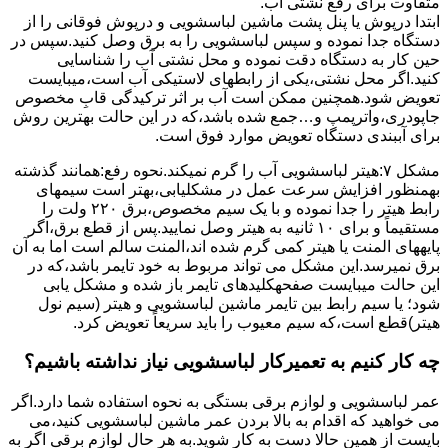
متفاوت برای رفع نشتی آب.
ابتدا درپوش یا پنل ﭘﺸﺖ ﻣﺎﺷﯿﻦ لباسشویی و درپوش ﻓﻮﻗﺎﻧﯽ را از
دستگاه ﺟﺪا ﻧﻤﻮده و ﺳﭙﺲ لباسشویی را ﺑﻪ ﺑﺮق وصل ﮐﻨﯿﺪ.سپس در
حین کار به دستگاه دقت نموده و ﻣﺤﻞ نشتی آب را ﺷﻨﺎﺳﺎﯾﯽ
کنید.اﮔﺮ ﻣﺤﻞ نشتی،ﯾﮑﯽ از رابطهای ﻻﺳﺘﯿﮑﯽ آب اﺳﺖ،میبایست
ﺗﻌﻮﯾﺾ شود.همچنین ﻣﻤﮑﻦ اﺳﺖ آب بر اثر ﺗﺮﮐﯿﺪﮔﯽ قابِ ﻣﺨﺼﻮص
ﺟﺎﭘﻮدری،واترپمپ و…جمع شده ﺑﺎﺷﺪ،ﮐﻪ در این حالت بهترین روش
برای آببندی دستگاه ﺗﻌﻮﯾﺾ ﻣﻮارد ﻓﻮق اﺳﺖ.
مشکل ۷:ﻫﯿﺘﺮ لباسشویی آب را ﮔﺮم نمیکند.نحوه رﻓﻊ:ﻫﻤﺎﻧﻨﺪ ﮔﺬﺷﺘﻪ
بهمنظور اﻓﺰاﯾﺶ ﺳﺮﻋﺖ ﻋﻤﻞ در مشکلیابی،بهتر است سیمهای
راﺑﻂ ﻫﯿﺘﺮ را ﺟﺪا ﻧﻤﻮده و ﺑﺎ ﯾﮏ ﺳﯿﻢ ﻣﺨﺼﻮص،برق ۲۲۰ ولت را
مستقیماً و برای ۱۰ ﺛﺎﻧﯿﻪ ﺑﻪ ﻫﯿﺘﺮ وصل نمایید.ﭘﺲ از ﻗﻄﻊ ﺑﺮق،اﮔﺮ
پایههای اﻟﻤﻨﺖ یا هیتر کمی ﮔﺮم ﺷﺪه اند،اﻟﻤﻨﺖ ﺳﺎﻟﻢ است اما ﺑﻪ آن
ﺑﺮق نمیرسد.اﯾﻦ ﻣﺸﮑﻞ می تواند مربوط به ﺧﻮد ﺗﺎﯾﻤﺮ باشد،ﮐﻪ در
این حالت میبایست صفحهکلیدهای ﺗﺎﯾﻤﺮ باز شده و مشکل یابی
شود؛ ﯾﺎ ﺳﯿﻢ راﺑﻂ ﺑﯿﻦ ﺗﺎﯾﻤﺮ ماشین لباسشویی و ﻫﯿﺘﺮ (سیم ﻧﻮل
ﻫﯿﺘﺮ)ﻗﻄﻊ اﺳﺖ،ﮐﻪ ﺳﯿﻢ ﻣﻌﯿﻮب را ﺑﺎﯾﺪ سریعاً ﺗﻌﻮﯾﺾ کرد.
چه کار کنیم به تعمیرکار لباسشویی نیاز نداشته باشیم؟
عمر لباسشویی و لوازم برقی بستگی به نحوه استفاده شما دارد.اگر
می خواهید که اقدام به بالا بردن عمر ماشین لباسشویی کنید،می
بایست از همین حالا دست به کار شوید.به هر حال لوازم برقی اگر به