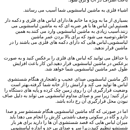
اشیاء فلزی به ماشین لباسشویی شما آسیب می رسانند.
بسیاری از ما به ویژه ما خانم ها،دارای لباس های فلزی و دکمه دار
هستیم.این لباس ها با هر ضربه ای که به ماشین لباسشویی می
زنند،آسیب زیادی به ماشین لباسشویی وارد می کنند.به همین
خاطر،توصیه می شود که برای بالا بردن عمر ماشین
لباسشویی،لباس هایی که دارای دکمه های فلزی می باشند را در
ماشین قرار ندهید.
یا حداقل می توانید که لباس های فلزی را برعکس کنید و به صورت
برعکس در ماشین لباسشویی قرار دهید.این کار باعث افزایش
طول عمر ماشین لباسشویی شما خواهد شد.
اگر ماشین لباسشویی صدای عجیب و ناهنجاری هنگام شستشوی
لباس ها تولید می کند و آرامش را از خانه شما گرفته،بهتر است
وضعیت قرارگیری آن را روی زمین چک کرده و پایه های دستگاه را
تراز کنید؛ زیرا سر و صدای مداوم لباسشویی می تواند به دلیل صاف
نبودن محل قرارگیری آن رخ داده باشد.
اما در صورتی که گاه ماشین لباسشویی هنگام شستشو سر و صدا
دارد و گاه در سکوتی وصف ناشدنی کارش را انجام می دهد! باید
میزان لباس هایی که قصد شستشوی آن ها را دارید برای هر بار
شستشو تنظیم کنید،زیرا سر و صدای بی حد و اندازه لباسشویی