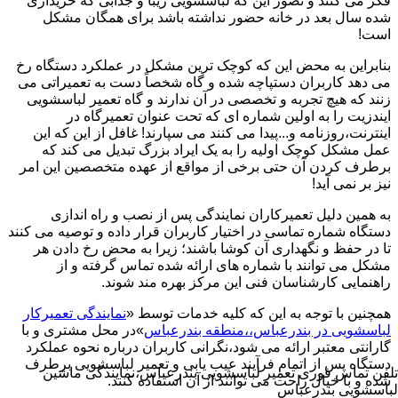
فکر می کنند و تصور این که لباسشویی زیبا و جذابی که خریداری
شده سال بعد در خانه حضور نداشته باشد برای همگان مشکل
است!
بنابراین به محض این که کوچک ترین مشکل در عملکرد دستگاه رخ
می دهد کاربران دستپاچه شده و گاه شخصاً دست به تعمیراتی می
زنند که هیچ تجربه و تخصصی در آن ندارند و گاه تعمیر لباسشویی
ایندزیت را به اولین شماره ای که تحت عنوان تعمیرگاه در
اینترنت،روزنامه و...پیدا می کنند می سپارند! غافل از این که این
عمل مشکل کوچک اولیه را به یک ایراد بزرگ تبدیل می کند که
برطرف کردن آن حتی برخی از مواقع از عهده متخصصین این امر
نیز بر نمی آید!
به همین دلیل تعمیرکاران نمایندگی پس از نصب و راه اندازی
دستگاه شماره تماسی در اختیار کاربران قرار داده و توصیه می کنند
تا در حفظ و نگهداری آن کوشا باشند؛ زیرا به محض رخ دادن هر
مشکل می توانند با شماره های ارائه شده تماس گرفته و از
راهنمایی کارشناسان فنی این مرکز بهره مند شوند.
همچنین با توجه به این که کلیه خدمات توسط «
نمایندگی تعمیرکار
لباسشویی در بندرعباس،،منطقه بندرعباس
»در محل مشتری و با
گارانتی معتبر ارائه می شود،نگرانی کاربران درباره نحوه عملکرد
دستگاه پس از اتمام فرآیند عیب یابی و تعمیر لباسشویی برطرف
تلفن تماس فوری
تعمیر لباسشویی بندرعباس،نمایندگی ماشین
شده و با خیال راحت می توانند از آن استفاده کنند.
لباسشویی بندرعباس