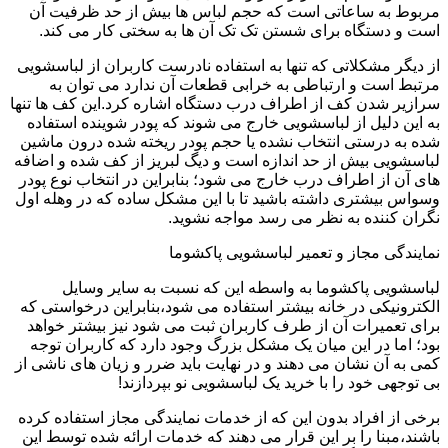
مربوط به ساعاتی است که حجم لباس ها بیش از حد ظرفیت آن
است و دستگاه برای شستن تک تک آن ها به سختی کار می کند.
از دیگر مشکلاتی که تنها به استفاده نادرست کاربران از لباسشویی
مرتبط است و ارتباطی به خرابی قطعات آن ندارد می توان به
سرازیر شدن کف از اطراف درب دستگاه اشاره کرد.این کف ها تنها
به این دلیل از لباسشویی خارج می شوند که پودر شوینده استفاده
شده به درستی انتخاب نشده یا حجم پودر ریخته شده درون ماشین
لباسشویی بیش از حد اندازه است و دیگ لبریز از کف شده و اضافه
های آن از اطراف درب خارج می شود؛ بنابراین در انتخاب نوع پودر
وسواس بیشتری داشته باشید تا با این مشکل ساده که در وهله اول
نگران کننده به نظر می رسد مواجه نشوید.
نمایندگی مجاز و تعمیر لباسشویی پاکشوما
لباسشویی پاکشوما به واسطه این که نسبت به سایر وسایل
الکترونیکی در خانه بیشتر استفاده می شود،بنابراین درخواستی که
برای تعمیرات آن از طرف کاربران ثبت می شود نیز بیشتر خواهد
بود؛ اما در این میان یک مشکل بزرگ وجود دارد که کاربران توجه
کمی به آن نشان می دهند و در نهایت باید ضرر و زیان های ناشی از
بی توجهی خود را با خرید یک لباسشویی نو بپردازند!
برخی از افراد بدون این که از خدمات نمایندگی مجاز استفاده کرده
باشند،مبنا را بر این قرار می دهند که خدمات ارائه شده توسط این