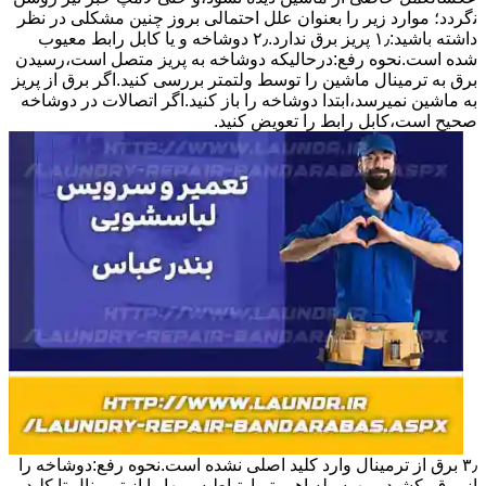
ﻧگردد؛ موارد زیر را بعنوان ﻋﻠﻞ احتمالی بروز چنین مشکلی در نظر
داشته باشید:۱٫ ﭘﺮﯾﺰ ﺑﺮق ﻧﺪارد.۲٫ دوﺷﺎﺧﻪ و ﯾﺎ ﮐﺎﺑﻞ راﺑﻂ ﻣﻌﯿﻮب
ﺷﺪه است.نحوه رفع:درحالیکه دوﺷﺎﺧﻪ ﺑﻪ ﭘﺮﯾﺰ ﻣﺘﺼﻞ اﺳﺖ،رﺳﯿﺪن
ﺑﺮق ﺑﻪ ﺗﺮﻣﯿﻨﺎل ﻣﺎﺷﯿﻦ را ﺗﻮﺳﻂ ولتمتر بررسی ﮐﻨﯿﺪ.اﮔﺮ ﺑﺮق از ﭘﺮﯾﺰ
ﺑﻪ ﻣﺎﺷﯿﻦ نمیرسد،اﺑﺘﺪا دوشاخه را باز کنید.اﮔﺮ اﺗﺼﺎﻻت در دوشاخه
ﺻﺤﯿﺢ اﺳﺖ،ﮐﺎﺑﻞ راﺑﻂ را ﺗﻌﻮﯾﺾ کنید.
۳٫ ﺑﺮق از ﺗﺮﻣﯿﻨﺎل وارد ﮐﻠﯿﺪ اﺻﻠﯽ ﻧﺸﺪه است.نحوه رﻓﻊ:دوشاخه را
از ﺑﺮق بکشید و بهوسیله اهممتر،ارﺗﺒﺎط سیمها را از ﺗﺮﻣﯿﻨﺎل ﺗﺎ ﮐﻠﯿﺪ