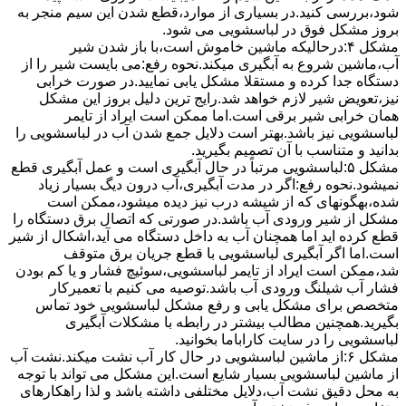
ﺷﻮد،بررسی ﮐﻨﯿﺪ.در ﺑﺴﯿﺎری از موارد،ﻗﻄﻊ ﺷﺪن اﯾﻦ ﺳﯿﻢ ﻣﻨﺠﺮ ﺑﻪ
ﺑﺮوز مشکل ﻓﻮق در لباسشویی می شود.
مشکل ۴:درحالیکه ﻣﺎﺷﯿﻦ ﺧﺎﻣﻮش اﺳﺖ،ﺑﺎ ﺑﺎز ﺷﺪن ﺷﯿﺮ
آب،ﻣﺎﺷﯿﻦ ﺷﺮوع ﺑﻪ آﺑﮕﯿﺮی میکند.نحوه رﻓﻊ:می بایست ﺷﯿﺮ را از
دستگاه جدا کرده و مستقلا مشکل یابی نمایید.در صورت خرابی
نیز،تعویض شیر لازم خواهد شد.رایج ترین دلیل بروز این مشکل
همان خرابی شیر برقی است.اما ممکن است ایراد از تایمر
لباسشویی نیز باشد.بهتر است دلایل جمع شدن آب در لباسشویی را
بدانید و متناسب با آن تصمیم بگیرید.
مشکل ۵:لباسشویی مرتباً در ﺣﺎل آﺑﮕﯿﺮی اﺳﺖ و ﻋﻤﻞ آﺑﮕﯿﺮی ﻗﻄﻊ
نمیشود.نحوه رﻓﻊ:اﮔﺮ در ﻣﺪت آﺑﮕﯿﺮی،آب درون دﯾﮓ ﺑﺴﯿﺎر زﯾﺎد
ﺷﺪه،بهگونهای ﮐﻪ از ﺷﯿﺸﻪ درب ﻧﯿﺰ دﯾﺪه میشود،ممکن است
مشکل از شیر ورودی آب باشد.در صورتی که اتصال برق دستگاه را
قطع کرده اید اما همچنان آب به داخل دستگاه می آید،اشکال از شیر
است.اما اگر آبگیری لباسشویی با قطع جریان برق متوقف
شد،ممکن است ایراد از تایمر لباسشویی،سوئیچ فشار و یا کم بودن
فشار آب شیلنگ ورودی آب باشد.توصیه می کنیم با تعمیرکار
متخصص برای مشکل یابی و رفع مشکل لباسشویی خود تماس
بگیرید.همچنین مطالب بیشتر در رابطه با مشکلات آبگیری
لباسشویی را در سایت کاراباما بخوانید.
مشکل ۶:از ﻣﺎﺷﯿﻦ لباسشویی در ﺣﺎل ﮐﺎر آب ﻧﺸﺖ میکند.نشت آب
از ماشین لباسشویی بسیار شایع است.این مشکل می تواند با توجه
به محل دقیق نشت آب،دلایل مختلفی داشته باشد و لذا راهکارهای