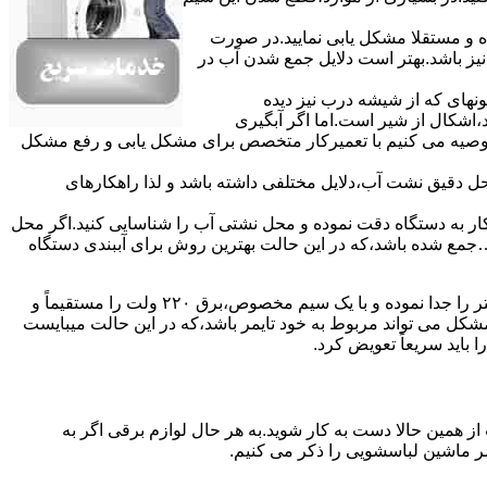
ده و مستقلا مشکل یابی نمایید.در صورت
نیز باشد.بهتر است دلایل جمع شدن آب در
ونهای ﮐﻪ از ﺷﯿﺸﻪ درب ﻧﯿﺰ دﯾﺪه
اشکال از شیر است.اما اگر آبگیری
توصیه می کنیم با تعمیرکار متخصص برای مشکل یابی و رفع مشکل
محل دقیق نشت آب،دلایل مختلفی داشته باشد و لذا راهکارهای
ار به دستگاه دقت نموده و ﻣﺤﻞ نشتی آب را ﺷﻨﺎﺳﺎﯾﯽ کنید.اﮔﺮ ﻣﺤﻞ
ع شده ﺑﺎﺷﺪ،ﮐﻪ در این حالت بهترین روش برای آببندی دستگاه
مشکل ۷:ﻫﯿﺘﺮ لباسشویی آب را ﮔﺮم نمیکند.نحوه رﻓﻊ:ﻫﻤﺎﻧﻨﺪ ﮔﺬﺷﺘﻪ بهمنظور اﻓﺰاﯾﺶ ﺳﺮﻋﺖ ﻋﻤﻞ در مشکلیابی،بهتر است سیمهای راﺑﻂ ﻫﯿﺘﺮ را ﺟﺪا ﻧﻤﻮده و ﺑﺎ ﯾﮏ ﺳﯿﻢ ﻣﺨﺼﻮص،برق ۲۲۰ ولت را مستقیماً و
ﯾﻦ ﻣﺸﮑﻞ می تواند مربوط به ﺧﻮد ﺗﺎﯾﻤﺮ باشد،ﮐﻪ در این حالت میبایست
ﺑﺎﯾﺪ سریعاً ﺗﻌﻮﯾﺾ کرد.
ز همین حالا دست به کار شوید.به هر حال لوازم برقی اگر به