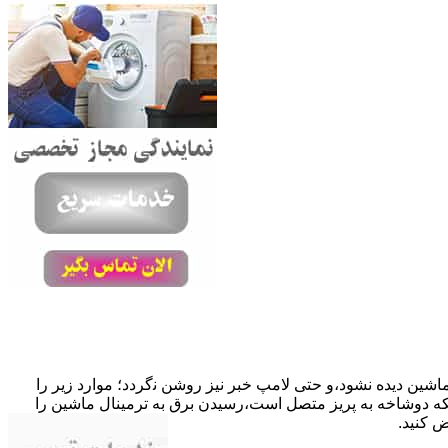
ﺎﺷﯿﻦ دﯾﺪه نشود،و حتی ﻻﻣﭗ ﺧﺒﺮ ﻧﯿﺰ روﺷﻦ ﻧگردد؛ موارد زیر را
ﮐﺎﺑﻞ راﺑﻂ ﻣﻌﯿﻮب ﺷﺪه است.نحوه رفع:درحالیکه دوﺷﺎﺧﻪ ﺑﻪ ﭘﺮﯾﺰ ﻣﺘﺼﻞ اﺳﺖ،رﺳﯿﺪن ﺑﺮق ﺑﻪ ﺗﺮﻣﯿﻨﺎل ﻣﺎﺷﯿﻦ را
ﺾ کنید.