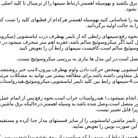
 ﺑﺮق بکشید و بهوسیله اهممتر،ارﺗﺒﺎط سیمها را از ﺗﺮﻣﯿﻨﺎل ﺗﺎ ﮐﻠﯿﺪ اﺻﻠ
نشود.
ﮐﻠﯿﺪ را ﺷﻨﺎﺳﺎﯾﯽ کنید.بهوسیله اهممتر هرکدام از قطبهای ﮐﻠﯿﺪ را ﺗﺴﺖ
 به حالت اوﻟﯿﻪ برگردانید.
نحوه رفع:سیمهای راﺑﻄﯽ ﮐﻪ از ﺗﺎﯾﻤﺮ بهطرف درب لباسشویی (ﻣﯿﮑﺮوﺳﻮﺋ
 وصل کنید.اﮔﺮ ﻣﯿﮑﺮوﺳﻮﺋﯿﭻ ﺳﺎﻟﻢ ﺑﺎﺷﺪ،ﻋﻘﺮﺑﻪ اهم متر ﻣﻨﺤﺮف میشود.د
ﺮوﺳﻮﺋﯿﭻ ﺳﺎﻟﻢ اﺳﺖ،ﮐﺎﻓﯿﺴﺖ سیمهای راﺑﻄ آن را ﺗﻌﻮﯾﺾ کنید.
ﻣﺘﺼﻞ اﺳﺖ.در اﯾﻦ مدل ها ﻧﯿﺎزی ﺑﻪ بررسی ﻣﯿﮑﺮوﺳﻮﺋﯿﭻ نیست.
اخل لباسشویی بهمحض ﺣﺮﮐﺖ دادن وﻟﻮم بهطرف ﺑﯿﺮون،ﻻﻣﭗ ﺧﺒﺮ روشنشده 
مشکل ۳:لباسشویی ﻋﻤﻞ آﺑﮕﯿﺮی را ﺑﻪ اﺗﻤﺎم رﺳﺎﻧﺪه،اﻣﺎ ﻋﻤﻠﯿﺎت ﺑﻌﺪی اﻧﺠﺎم نمیشود.۱٫ ﻫﯿﺪرواﺳﺘﺎت ﺧﺮاب 
یست ﮐﻨﺘﺎﮐﺖ ﻣﺸﺘﺮک شماره (۱۱)به (۱۳)،ﮐﻪ ﺑﻪ ﻣﻮﺗﻮر ﻣﺘﺼﻞ اﺳﺖ،وﺻﻞ ﺷﺪه ﺑﺎﺷﺪ.ﺑه وسیله اهممتر،درحا
ﯾﺮا قابل ﺗﻌﻤﯿﺮ نیست.
ﻦ ﺻﻮرت ﺑﻮﺑﯿﻦ را ﺗﻌﻮﯾﺾ ﻧﻤﺎﯾﯿﺪ.
اهممتر ارﺗﺒﺎط اﯾﻦ ﺳﯿﻢ را،ﮐﻪ میبایست از روی ﻧﻘﺸﻪ ﭘﯿﺪا ﺷﻮد،بررسی 