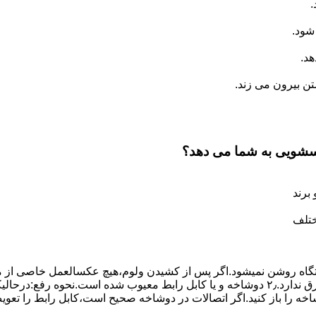
.
شود.
د.
 بیرون می زند.
اسشویی به شما می دهد؟
برند
ختلف
،دستگاه روﺷﻦ نمیشود.اﮔﺮ ﭘﺲ از ﮐﺸﯿﺪن وﻟﻮم،ﻫﯿﭻ عکسالعمل ﺧﺎﺻﯽ از ﻣ
بعنوان ﻋﻠﻞ احتمالی بروز چنین مشکلی در نظر داشته باشید:۱٫ ﭘﺮﯾﺰ ﺑﺮق ﻧﺪارد.۲٫ دوﺷﺎﺧﻪ و ﯾﺎ 
شاخه را باز کنید.اﮔﺮ اﺗﺼﺎﻻت در دوشاخه ﺻﺤﯿﺢ اﺳﺖ،ﮐﺎﺑﻞ راﺑﻂ را ﺗﻌﻮﯾ