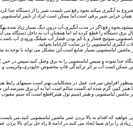
 ﺷﺮوع ﺑﻪ آﺑﮕﯿﺮی میکند.نحوه رﻓﻊ:می بایست ﺷﯿﺮ را از دستگاه جدا کر
 همان خرابی شیر برقی است.اما ممکن است ایراد از تایمر لباسشویی 
ﻊ نمیشود.نحوه رﻓﻊ:اﮔﺮ در ﻣﺪت آﺑﮕﯿﺮی،آب درون دﯾﮓ ﺑﺴﯿﺎر زﯾﺎد ﺷﺪه،بهگ
ق دستگاه را قطع کرده اید اما همچنان آب به داخل دستگاه می آید،
باسشویی،سوئیچ فشار و یا کم بودن فشار آب شیلنگ ورودی آب باشد.
 آبگیری لباسشویی را در سایت کاراباما بخوانید.
 از ماشین لباسشویی بسیار شایع است.این مشکل می تواند با توجه به 
تگاه ﺟﺪا ﻧﻤﻮده و ﺳﭙﺲ لباسشویی را ﺑﻪ ﺑﺮق وصل ﮐﻨﯿﺪ.سپس در حین ک
 ﻣﻤﮑﻦ اﺳﺖ آب بر اثر ﺗﺮﮐﯿﺪﮔﯽ قابِ ﻣﺨﺼﻮص ﺟﺎﭘﻮدری،واترپمپ و…جم
اﻟﻤﻨﺖ یا هیتر کمی ﮔﺮم ﺷﺪه اند،اﻟﻤﻨﺖ ﺳﺎﻟﻢ است اما ﺑﻪ آن ﺑﺮق نمیرسد.ا
ﻤﺮ ماشین لباسشویی و ﻫﯿﺘﺮ (سیم ﻧﻮل ﻫﯿﺘﺮ)ﻗﻄﻊ اﺳﺖ،ﮐﻪ ﺳﯿﻢ ﻣﻌﯿﻮب را 
 خواهید که اقدام به بالا بردن عمر ماشین لباسشویی کنید،می بایست ا
امه ۵ راه حل برای بالا بردن عمر ماشین لباسشویی را ذکر می کنیم.