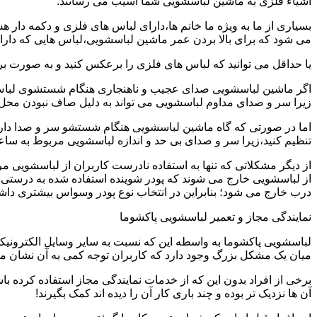
اشیاء فلزی به ماشین لباسشویی شما آسیب می رسانند.
بسیاری از ما به ویژه ما خانم ها،دارای لباس های فلزی و دکمه دار 
می شود که برای بالا بردن عمر ماشین لباسشویی،لباس هایی که دارای
یا حداقل می توانید که لباس های فلزی را برعکس کنید و به صورت 
اگر ماشین لباسشویی صدای عجیب و ناهنجاری هنگام شستشوی لباس ها 
زیرا سر و صدای مداوم لباسشویی می تواند به دلیل صاف نبودن محل 
اما در صورتی که گاه ماشین لباسشویی هنگام شستشو سر و صدا دارد
تنظیم کنید،زیرا سر و صدای بی حد و اندازه لباسشویی مربوط به س
از دیگر مشکلاتی که تنها به استفاده نادرست کاربران از لباسشویی م
از لباسشویی خارج می شوند که پودر شوینده استفاده شده به درستی 
درب خارج می شود؛ بنابراین در انتخاب نوع پودر وسواس بیشتری داشته
نمایندگی مجاز و تعمیر لباسشویی پاکشوما
لباسشویی پاکشوما به واسطه این که نسبت به سایر وسایل الکترونیکی 
میان یک مشکل بزرگ وجود دارد که کاربران توجه کمی به آن نشان می ده
برخی از افراد بدون این که از خدمات نمایندگی مجاز استفاده کرده باش
آن ها نزدیک تر بوده و چند باری کار آن را دیده اند کمک بگیرند!