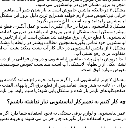
ﻣﻨﺠﺮ ﺑﻪ ﺑﺮوز مشکل ﻓﻮق در لباسشویی می شود.
مشکل ۴:درحالیکه ﻣﺎﺷﯿﻦ ﺧﺎﻣﻮش اﺳﺖ،ﺑﺎ ﺑﺎز ﺷﺪن ﺷﯿﺮ آب،ﻣﺎﺷﯿﻦ
خرابی نیز،تعویض شیر لازم خواهد شد.رایج ترین دلیل بروز این مشکل
لباسشویی را بدانید و متناسب با آن تصمیم بگیرید.
مشکل ۵:لباسشویی مرتباً در ﺣﺎل آﺑﮕﯿﺮی اﺳﺖ و ﻋﻤﻞ آﺑﮕﯿﺮی ﻗﻄ
میشود،ممکن است مشکل از شیر ورودی آب باشد.در صورتی که اتصال بر
لباسشویی با قطع جریان برق متوقف شد،ممکن است ایراد از تایمر ل
لباسشویی خود تماس بگیرید.همچنین مطالب بیشتر در رابطه با مشکلات
مشکل ۶:از ﻣﺎﺷﯿﻦ لباسشویی در ﺣﺎل ﮐﺎر آب ﻧﺸﺖ میکند.نشت آب
متفاوت برای رفع نشتی آب.
ابتدا درپوش یا پنل ﭘﺸﺖ ﻣﺎﺷﯿﻦ لباسشویی و درپوش ﻓﻮﻗﺎﻧﯽ را از دس
نشتی،ﯾﮑﯽ از رابطهای ﻻﺳﺘﯿﮑﯽ آب اﺳﺖ،میبایست ﺗﻌﻮﯾﺾ شود.همچنین
ﺗﻌﻮﯾﺾ ﻣﻮارد ﻓﻮق اﺳﺖ.
برای ۱۰ ﺛﺎﻧﯿﻪ ﺑﻪ ﻫﯿﺘﺮ وصل نمایید.ﭘﺲ از ﻗﻄﻊ ﺑﺮق،اﮔﺮ پایههای 
صفحهکلیدهای ﺗﺎﯾﻤﺮ باز شده و مشکل یابی شود؛ ﯾﺎ ﺳﯿﻢ راﺑﻂ ﺑﯿﻦ ﺗﺎﯾ
چه کار کنیم به تعمیرکار لباسشویی نیاز نداشته باشیم؟
عمر لباسشویی و لوازم برقی بستگی به نحوه استفاده شما دارد.اگر می
درستی مورد استفاده قرار نگیرند،دچار خرابی می شوند و هزینه تعمیر زیادی را برای شما ایجاد می کنند.در اد