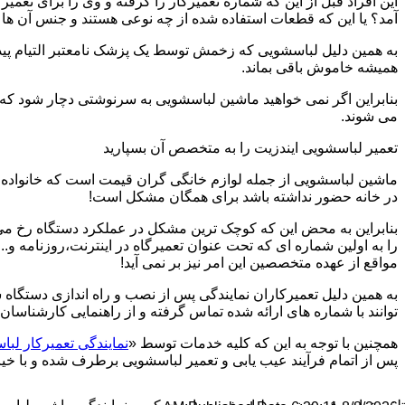
این افراد قبل از این که شماره تعمیرکار را گرفته و وی را برای تعم
آمد؟ یا این که قطعات استفاده شده از چه نوعی هستند و جنس آن ها
به همین دلیل لباسشویی که زخمش توسط یک پزشک نامعتبر التیام پید
همیشه خاموش باقی بماند.
بنابراین اگر نمی خواهید ماشین لباسشویی به سرنوشتی دچار شود که غ
می شوند.
تعمیر لباسشویی ایندزیت را به متخصص آن بسپارید
ماشین لباسشویی از جمله لوازم خانگی گران قیمت است که خانواده ها
در خانه حضور نداشته باشد برای همگان مشکل است!
بنابراین به محض این که کوچک ترین مشکل در عملکرد دستگاه رخ می د
را به اولین شماره ای که تحت عنوان تعمیرگاه در اینترنت،روزنامه و.
مواقع از عهده متخصصین این امر نیز بر نمی آید!
به همین دلیل تعمیرکاران نمایندگی پس از نصب و راه اندازی دستگاه 
توانند با شماره های ارائه شده تماس گرفته و از راهنمایی کارشناسان 
همچنین با توجه به این که کلیه خدمات توسط «
نمایندگی تعمیرکار لب
پس از اتمام فرآیند عیب یابی و تعمیر لباسشویی برطرف شده و با خیال