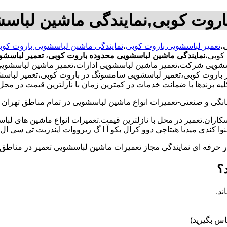
اروت کوبی,نمایندگی ماشین لباس
ی
،
تعمیر لباسشویی باروت کوبی
،
نمایندگی ماشین لباسشویی باروت کوب
کوبی،
نمایندگی ماشین لباسشویی محدوده باروت کوبی
،
تعمیر لباسشو
سشویی شرکت،تعمیر ماشین لباسشویی ادارات،تعمیر ماشین لباسشویی
 در باروت کوبی،تعمیر لباسشویی سامسونگ در باروت کوبی،تعمیر لبا
لیه برندها با ضمانت خدمات در کمترین زمان با نازلترین قیمت در م
و صنعتی-تعمیرات انواع ماشین لباسشویی در تمام مناطق تهران با
کاران.تعمیر در محل با نازلترین قیمت.تعمیرات انواع ماشین های لب
کندی میدیا هیتاچی دوو کرال بکو آ ا گ زیرووات ایندزیت تی سی ال 
کار حرفه ای نمایندگی مجاز تعمیرات ماشین لباسشویی تعمیر در من
؟
ند.
س بگیرید)