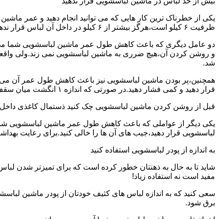
بیش از حد لباس در ماشین لباسشویی قرار ندهید
یکی از خطرناک ترین کار هایی که می توانید انجام دهید و عمر ماش
ظرفیت ۶ کیلو است،هرگز بیشتر از ۶ کیلو در داخل آن لباس قرار ندهید.این کار باعث می شود که عمر ماشین لباسشویی شما به شدت افزایش پیدا کند.
دو عامل دیگری که باعث کاهش طول عمر ماشین لباسشویی شما می شو
و روشن کردن آن،هیچ ضرری به ماشین لباسشویی نمی زند.ولی واق
شد.
همچنین،پر بودن ماشین لباسشویی نیز باعث کاهش طول عمر آن می شود
قرار دهید و کمی فشار دهید.در صورتی که اندازه ۱ انگشت میان سقف ماشین لباسشویی و لباس ها وجود داشت،دیگر نباید ماشین لباسشویی را پر کنید.
قبل از روشن کردن ماشین لباسشویی چک کنید ذستمال کاغذی داخل 
یکی دیگر از عواملی که باعث کاهش طول عمر ماشین لباسشویی شما می 
لباسشویی قرار دهید،جیب های آن ها را خالی کنید.برای رعایت بهداش
به اندازه از پودر لباسشویی استفاده کنید
شاید تا به حال به ذهنتان خطور کرده است که برای تمیزتر شدن لباس
مفید است نه استفاده زیاد!
سعی کنید که به اندازه لباس های کثیف خودتان از پودر ماشین لباسش
برق شود.