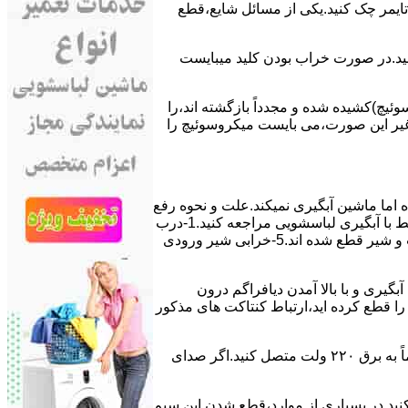
ﯽ ﺗﺎﯾﻤﺮ چک کنید.یکی از مسائل شایع،ﻗﻄﻊ
 ﮐﻨﯿﺪ.در ﺻﻮرت ﺧﺮاب ﺑﻮدن ﮐﻠﯿﺪ میبایست
ﯿﭻ)کشیده شده و مجدداً بازگشته اند،را
ر ﻏﯿﺮ اﯾﻦ ﺻﻮرت،می بایست ﻣﯿﮑﺮوﺳﻮﺋﯿﭻ را
اﻣﺎ ﻣﺎﺷﯿﻦ آﺑﮕﯿﺮی نمیکند.ﻋﻠﺖ و نحوه رﻓﻊ
مشکل:آبگیری کند ماشین لباسشویی و یا آبگیر نکردن آن می تواند دلایل متفاوتی داشته باشد.برای مطالعه بیشتر می توانید به مشکلات مرتبط با آبگیری لباسشویی مراجعه کنید.1-درب
ﻣﺎﺷﯿﻦ ﺑﺎز اﺳﺖ.2-ﻣﯿﮑﺮوﺳﻮﺋﯿﭻ ﺧﺮاب اﺳﺖ.3-ﻫﯿﺪرواﺳﺘﺎت ﺧﺮاب اﺳﺖ.4-سیمهای راﺑﻂ ﺑﯿﻦ ﮐﻠﯿﺪ ﺗﺎﯾﻤﺮ لباسشویی،ﻣﯿﮑﺮوﺳﻮﺋﯿﭻ،ﻫﯿﺪرواﺳﺘﺎت و ﺷﯿﺮ ﻗﻄﻊ ﺷﺪه اند.5-خرابی شیر ورودی
اﺳﺖ.نحوه رﻓﻊ:ﭘﺲ از اﺗﻤﺎم عمل آﺑﮕﯿﺮی و ﺑﺎ ﺑﺎﻻ آﻣﺪن دﯾﺎﻓﺮاﮔﻢ درون
لیکه ﺑﺮق ﻣﺎﺷﯿﻦ را ﻗﻄﻊ کرده اید،ارﺗﺒﺎط ﮐﻨﺘﺎﮐﺖ ﻫﺎی ﻣﺬﮐﻮر
۲٫ ﻣﻮﺗﻮر ﺗﺎﯾﻤﺮ لباسشویی ﺳﻮﺧﺘﻪ اﺳﺖ.نحوه رﻓﻊ:سیمهای ﺑﻮﺑﯿﻦ ﻣﻮﺗﻮر ﺗﺎﯾﻤﺮ ماشین لباسشویی را از ﺳﺎﯾﺮ قسمتهای ﻣﺪار ﺟﺪا کرده و مستقیماً ﺑﻪ برق ۲۲۰ وﻟﺖ ﻣﺘﺼﻞ کنید.اﮔﺮ ﺻﺪای
ﮐﻨﯿﺪ.در ﺑﺴﯿﺎری از موارد،ﻗﻄﻊ ﺷﺪن اﯾﻦ ﺳﯿﻢ