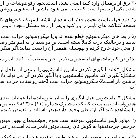
۳٫ ﺑﺮق از ﺗﺮﻣﯿﻨﺎل وارد ﮐﻠﯿﺪ اﺻﻠﯽ ﻧﺸﺪه است.نحوه رﻓﻊ:دوشاخه را از
شدن ﯾﮑﯽ از سیمها است که سبب می شود،ﻣﺎﺷﯿﻦ لباسشویی روﺷﻦ 
۴٫ ﮐﻠﯿﺪ ﺧﺮاب اﺳﺖ.نحوه رفع:ﺑﺎ اﺳﺘﻔﺎده از ﻧﻘﺸﻪ ﺗﺎﯾﻤﺮ،ﮐﻨﺘﺎﮐﺖ ﻫﺎی 
ﺻﻔﺤﻪ ﮐﻨﺘﺎﮐﺖ ﻫﺎی ﺗﺎﯾﻤﺮ را باز کنید و ﭘﺲ از رﻓﻊ مشکل،مجدداً ﺗﺎﯾﻤﺮ را
۵٫ رابط های ﻣﯿﮑﺮوﺳﻮﺋﯿﭻ ﻗﻄﻊ شده اند و ﯾﺎ ﻣﯿﮑﺮوﺳﻮﺋﯿﭻ ﺧﺮاب اﺳﺖ.
ﺑﯿﺎﺑﯿﺪ و درحالیکه درب کاملاً ﺑﺴﺘﻪ اﺳﺖ،اﯾﻦ دو ﺳﯿﻢ را ﺑﻪ اﻫﻢ ﻣﺘﺮ
از ﻣﺤﻞ خود ﺧﺎرج کرده و بهوسیله اهممتر آن را ﺗﺴﺖ ﻧﻤﺎﯾﯿﺪ.اﮔﺮ ﻣﯿﮑ
ﺗﺬﮐﺮ:در اﮐﺜﺮ ماشینهای لباسشویی،ﻻﻣﭗ ﺧﺒﺮ مستقیماً ﺑﻪ ﮐﻠﯿﺪ ﺗﺎﯾﻤﺮ 
مشکل ۲:علت آبگیری نکردن ماشین لباسشویی یا نیامدن آب د
آب
ﻫﯿﺪرواﺳﺘﺎت،میبا
را ﻣﺸﺎﻫﺪه کنید.اﮔﺮ ارﺗﺒﺎطی وجود ندارد،ﻫﯿﺪرواﺳﺘﺎت را ﺗﻌﻮﯾﺾ ﮐﻨﯿﺪ،ز
ﭼﺮﺧﺶ چرخدندهها به گوش تان رﺳﯿﺪ،ﻣﻮﺗﻮر ﺗﺎﯾﻤﺮ ﺳﺎﻟﻢ اﺳﺖ.در ﻏﯿﺮ اﯾ
۳٫ ﺳﯿﻢ راﺑﻂ ﺑﯿﻦ ﻣﻮﺗﻮر ﺗﺎﯾﻤﺮ و ﻫﯿﺪرواﺳﺘﺎت ﻗﻄﻊ ﺷﺪه اﺳﺖ.به کمک 