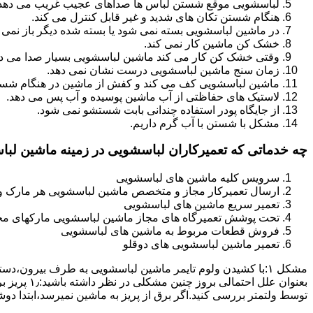
لباسشویی موقع شستن لباس ها صداهای عجیب غریب می دهد
هنگام شستن تکان های شدید و غیر قابل کنترل می کند.
در ماشین لباسشویی بسته نمی شود یا بسته شده دیگر باز نمی 
خشک کن ماشین کار نمی کند.
وقتی خشک کن کار می کند ماشین لباسشویی بسیار صدا می ده
زمان سنج ماشین لباسشویی درست نشان نمی دهد.
ماشین لباسشویی کف می کند و کفش از ماشین در هنگام شستن
لاستیک های حفاظتی از آب ماشین پوسیده و آب پس می دهد.
از جایگاه پودر استفاده چندانی بابت شستشو نمی شود.
مشکل با شستن با آب گرم داریم.
چه خدماتی که تعمیرکاران لباسشویی در زمینه ماشین لب
سرویس کلیه ماشین های لباسشویی
ارسال تعمیرکار مجاز و متخصص ماشین لباسشویی هر مارک و 
تعمیر سریع ماشین های لباسشویی
تحت پوشش تعمیرگاه های مجاز ماشین لباسشویی مارکهای م
فروش قطعات مربوط به ماشین های لباسشویی
تعمیر ماشین لباسشویی های دوقلو
مشکل ۱:ﺑﺎ ﮐﺸﯿﺪن وﻟﻮم ﺗﺎﯾﻤﺮ ماشین لباسشویی به طرف ﺑﯿﺮون
ﺗﻮﺳﻂ ولتمتر بررسی ﮐﻨﯿﺪ.اﮔﺮ ﺑﺮق از ﭘﺮﯾﺰ ﺑﻪ ﻣﺎﺷﯿﻦ نمیرسد،اﺑﺘﺪا دو