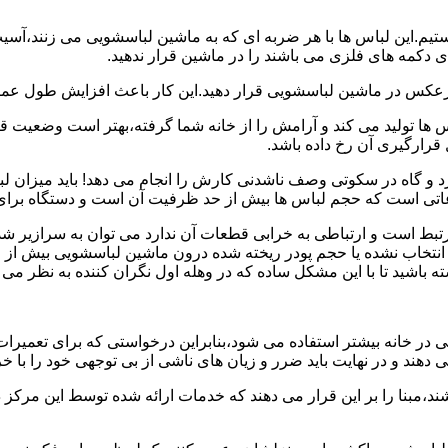
هستیم.این لباس ها با هر ضربه ای که به ماشین لباسشویی می زنند،آس
 دکمه های فلزی می باشند را در ماشین قرار ندهید.
برعکس در ماشین لباسشویی قرار دهید.این کار باعث افزایش طول عم
تولید می کند و آرامش را از خانه شما گرفته،بهتر است وضعیت قرارگ
قرارگیری آن رخ داده باشد.
 و گاه در سکوتی وصف ناشدنی کارش را انجام می دهد! باید میزان ل
اعاتی است که حجم لباس ها بیش از حد ظرفیت آن است و دستگاه برای
رتبط است و ارتباطی به خرابی قطعات آن ندارد می توان به سرازیر شد
انتخاب نشده یا حجم پودر ریخته شده درون ماشین لباسشویی بیش از ح
 باشید تا با این مشکل ساده که در وهله اول نگران کننده به نظر می
در خانه بیشتر استفاده می شود،بنابراین درخواستی که برای تعمیرات 
ند و در نهایت باید ضرر و زیان های ناشی از بی توجهی خود را با خری
ند،مبنا را بر این قرار می دهند که خدمات ارائه شده توسط این مرکز د