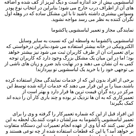
لباسشویی بیش از حد اندازه است و دیگ لبریز از کف شده و اضافه
های آن از اطراف درب خارج می شود؛ بنابراین در انتخاب نوع پودر
وسواس بیشتری داشته باشید تا با این مشکل ساده که در وهله اول
نگران کننده به نظر می رسد مواجه نشوید.
نمایندگی مجاز و تعمیر لباسشویی پاکشوما
لباسشویی پاکشوما به واسطه این که نسبت به سایر وسایل
الکترونیکی در خانه بیشتر استفاده می شود،بنابراین درخواستی که
برای تعمیرات آن از طرف کاربران ثبت می شود نیز بیشتر خواهد
بود؛ اما در این میان یک مشکل بزرگ وجود دارد که کاربران توجه
کمی به آن نشان می دهند و در نهایت باید ضرر و زیان های ناشی از
بی توجهی خود را با خرید یک لباسشویی نو بپردازند!
برخی از افراد بدون این که از خدمات نمایندگی مجاز استفاده کرده
باشند،مبنا را بر این قرار می دهند که خدمات ارائه شده توسط این
مرکز در رده گران قیمت ترین ها قرار دارد و بهتر است از
تعمیرکاری که به آن ها نزدیک تر بوده و چند باری کار آن را دیده اند
کمک بگیرند!
این افراد قبل از این که شماره تعمیرکار را گرفته و وی را برای
تعمیر لباسشویی پاکشوما به منزلشان دعوت کنند،یک لحظه به این
فکر نمی کنند که آیا وی از عهده انجام تعمیرات این دستگاه متفاوت
بر خواهد آمد؟ یا این که قطعات استفاده شده از چه نوعی هستند و