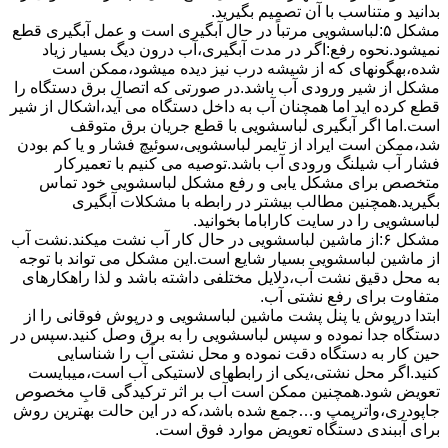
بدانید و متناسب با آن تصمیم بگیرید.
مشکل ۵:لباسشویی مرتباً در ﺣﺎل آﺑﮕﯿﺮی اﺳﺖ و ﻋﻤﻞ آﺑﮕﯿﺮی ﻗﻄﻊ
نمیشود.نحوه رﻓﻊ:اﮔﺮ در ﻣﺪت آﺑﮕﯿﺮی،آب درون دﯾﮓ ﺑﺴﯿﺎر زﯾﺎد
ﺷﺪه،بهگونهای ﮐﻪ از ﺷﯿﺸﻪ درب ﻧﯿﺰ دﯾﺪه میشود،ممکن است
مشکل از شیر ورودی آب باشد.در صورتی که اتصال برق دستگاه را
قطع کرده اید اما همچنان آب به داخل دستگاه می آید،اشکال از شیر
است.اما اگر آبگیری لباسشویی با قطع جریان برق متوقف
شد،ممکن است ایراد از تایمر لباسشویی،سوئیچ فشار و یا کم بودن
فشار آب شیلنگ ورودی آب باشد.توصیه می کنیم با تعمیرکار
متخصص برای مشکل یابی و رفع مشکل لباسشویی خود تماس
بگیرید.همچنین مطالب بیشتر در رابطه با مشکلات آبگیری
لباسشویی را در سایت کاراباما بخوانید.
مشکل ۶:از ﻣﺎﺷﯿﻦ لباسشویی در ﺣﺎل ﮐﺎر آب ﻧﺸﺖ میکند.نشت آب
از ماشین لباسشویی بسیار شایع است.این مشکل می تواند با توجه
به محل دقیق نشت آب،دلایل مختلفی داشته باشد و لذا راهکارهای
متفاوت برای رفع نشتی آب.
ابتدا درپوش یا پنل ﭘﺸﺖ ﻣﺎﺷﯿﻦ لباسشویی و درپوش ﻓﻮﻗﺎﻧﯽ را از
دستگاه ﺟﺪا ﻧﻤﻮده و ﺳﭙﺲ لباسشویی را ﺑﻪ ﺑﺮق وصل ﮐﻨﯿﺪ.سپس در
حین کار به دستگاه دقت نموده و ﻣﺤﻞ نشتی آب را ﺷﻨﺎﺳﺎﯾﯽ
کنید.اﮔﺮ ﻣﺤﻞ نشتی،ﯾﮑﯽ از رابطهای ﻻﺳﺘﯿﮑﯽ آب اﺳﺖ،میبایست
ﺗﻌﻮﯾﺾ شود.همچنین ﻣﻤﮑﻦ اﺳﺖ آب بر اثر ﺗﺮﮐﯿﺪﮔﯽ قابِ ﻣﺨﺼﻮص
ﺟﺎﭘﻮدری،واترپمپ و…جمع شده ﺑﺎﺷﺪ،ﮐﻪ در این حالت بهترین روش
برای آببندی دستگاه ﺗﻌﻮﯾﺾ ﻣﻮارد ﻓﻮق اﺳﺖ.