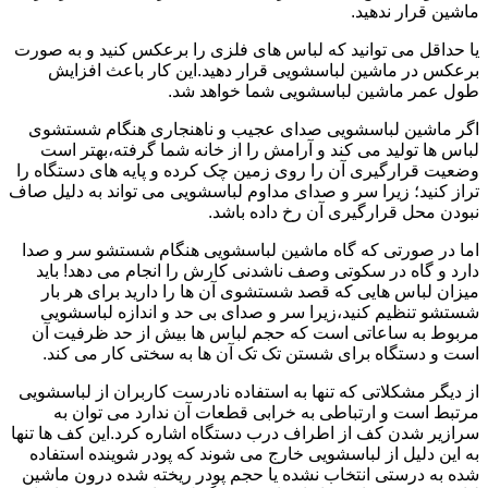
ماشین قرار ندهید.
یا حداقل می توانید که لباس های فلزی را برعکس کنید و به صورت
برعکس در ماشین لباسشویی قرار دهید.این کار باعث افزایش
طول عمر ماشین لباسشویی شما خواهد شد.
اگر ماشین لباسشویی صدای عجیب و ناهنجاری هنگام شستشوی
لباس ها تولید می کند و آرامش را از خانه شما گرفته،بهتر است
وضعیت قرارگیری آن را روی زمین چک کرده و پایه های دستگاه را
تراز کنید؛ زیرا سر و صدای مداوم لباسشویی می تواند به دلیل صاف
نبودن محل قرارگیری آن رخ داده باشد.
اما در صورتی که گاه ماشین لباسشویی هنگام شستشو سر و صدا
دارد و گاه در سکوتی وصف ناشدنی کارش را انجام می دهد! باید
میزان لباس هایی که قصد شستشوی آن ها را دارید برای هر بار
شستشو تنظیم کنید،زیرا سر و صدای بی حد و اندازه لباسشویی
مربوط به ساعاتی است که حجم لباس ها بیش از حد ظرفیت آن
است و دستگاه برای شستن تک تک آن ها به سختی کار می کند.
از دیگر مشکلاتی که تنها به استفاده نادرست کاربران از لباسشویی
مرتبط است و ارتباطی به خرابی قطعات آن ندارد می توان به
سرازیر شدن کف از اطراف درب دستگاه اشاره کرد.این کف ها تنها
به این دلیل از لباسشویی خارج می شوند که پودر شوینده استفاده
شده به درستی انتخاب نشده یا حجم پودر ریخته شده درون ماشین