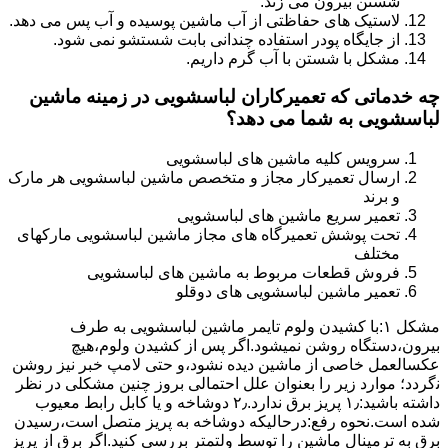
شستن بیرون می زند.
لاستیک های حفاظتی از آب ماشین پوسیده و آب پس می دهد.
از جایگاه پودر استفاده چندانی بابت شستشو نمی شود.
مشکل با شستن با آب گرم داریم.
چه خدماتی که تعمیرکاران لباسشویی در زمینه ماشین
لباسشویی به شما می دهد؟
سرویس کلیه ماشین های لباسشویی
ارسال تعمیرکار مجاز و متخصص ماشین لباسشویی هر مارک
و برند
تعمیر سریع ماشین های لباسشویی
تحت پوشش تعمیرگاه های مجاز ماشین لباسشویی مارکهای
مختلف
فروش قطعات مربوط به ماشین های لباسشویی
تعمیر ماشین لباسشویی های دوقلو
مشکل ۱:ﺑﺎ ﮐﺸﯿﺪن وﻟﻮم ﺗﺎﯾﻤﺮ ماشین لباسشویی به طرف
ﺑﯿﺮون،دستگاه روﺷﻦ نمیشود.اﮔﺮ ﭘﺲ از ﮐﺸﯿﺪن وﻟﻮم،ﻫﯿﭻ
عکسالعمل ﺧﺎﺻﯽ از ﻣﺎﺷﯿﻦ دﯾﺪه نشود،و حتی ﻻﻣﭗ ﺧﺒﺮ ﻧﯿﺰ روﺷﻦ
ﻧگردد؛ موارد زیر را بعنوان ﻋﻠﻞ احتمالی بروز چنین مشکلی در نظر
داشته باشید:۱٫ ﭘﺮﯾﺰ ﺑﺮق ﻧﺪارد.۲٫ دوﺷﺎﺧﻪ و ﯾﺎ ﮐﺎﺑﻞ راﺑﻂ ﻣﻌﯿﻮب
ﺷﺪه است.نحوه رفع:درحالیکه دوﺷﺎﺧﻪ ﺑﻪ ﭘﺮﯾﺰ ﻣﺘﺼﻞ اﺳﺖ،رﺳﯿﺪن
ﺑﺮق ﺑﻪ ﺗﺮﻣﯿﻨﺎل ﻣﺎﺷﯿﻦ را ﺗﻮﺳﻂ ولتمتر بررسی ﮐﻨﯿﺪ.اﮔﺮ ﺑﺮق از ﭘﺮﯾﺰ