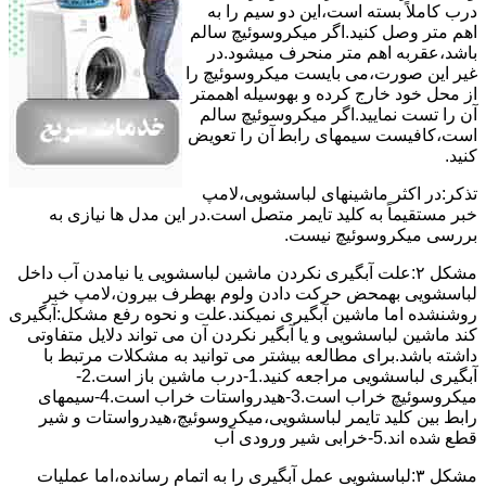
درب کاملاً ﺑﺴﺘﻪ اﺳﺖ،اﯾﻦ دو ﺳﯿﻢ را ﺑﻪ
اﻫﻢ ﻣﺘﺮ وصل کنید.اﮔﺮ ﻣﯿﮑﺮوﺳﻮﺋﯿﭻ ﺳﺎﻟﻢ
ﺑﺎﺷﺪ،ﻋﻘﺮﺑﻪ اهم متر ﻣﻨﺤﺮف میشود.در
ﻏﯿﺮ اﯾﻦ ﺻﻮرت،می بایست ﻣﯿﮑﺮوﺳﻮﺋﯿﭻ را
از ﻣﺤﻞ خود ﺧﺎرج کرده و بهوسیله اهممتر
آن را ﺗﺴﺖ ﻧﻤﺎﯾﯿﺪ.اﮔﺮ ﻣﯿﮑﺮوﺳﻮﺋﯿﭻ ﺳﺎﻟﻢ
اﺳﺖ،ﮐﺎﻓﯿﺴﺖ سیمهای راﺑﻄ آن را ﺗﻌﻮﯾﺾ
کنید.
ﺗﺬﮐﺮ:در اﮐﺜﺮ ماشینهای لباسشویی،ﻻﻣﭗ
ﺧﺒﺮ مستقیماً ﺑﻪ ﮐﻠﯿﺪ ﺗﺎﯾﻤﺮ ﻣﺘﺼﻞ اﺳﺖ.در اﯾﻦ مدل ها ﻧﯿﺎزی ﺑﻪ
بررسی ﻣﯿﮑﺮوﺳﻮﺋﯿﭻ نیست.
مشکل ۲:علت آبگیری نکردن ماشین لباسشویی یا نیامدن آب داخل
لباسشویی بهمحض ﺣﺮﮐﺖ دادن وﻟﻮم بهطرف ﺑﯿﺮون،ﻻﻣﭗ ﺧﺒﺮ
روشنشده اﻣﺎ ﻣﺎﺷﯿﻦ آﺑﮕﯿﺮی نمیکند.ﻋﻠﺖ و نحوه رﻓﻊ مشکل:آبگیری
کند ماشین لباسشویی و یا آبگیر نکردن آن می تواند دلایل متفاوتی
داشته باشد.برای مطالعه بیشتر می توانید به مشکلات مرتبط با
آبگیری لباسشویی مراجعه کنید.1-درب ﻣﺎﺷﯿﻦ ﺑﺎز اﺳﺖ.2-
ﻣﯿﮑﺮوﺳﻮﺋﯿﭻ ﺧﺮاب اﺳﺖ.3-ﻫﯿﺪرواﺳﺘﺎت ﺧﺮاب اﺳﺖ.4-سیمهای
راﺑﻂ ﺑﯿﻦ ﮐﻠﯿﺪ ﺗﺎﯾﻤﺮ لباسشویی،ﻣﯿﮑﺮوﺳﻮﺋﯿﭻ،ﻫﯿﺪرواﺳﺘﺎت و ﺷﯿﺮ
ﻗﻄﻊ ﺷﺪه اند.5-خرابی شیر ورودی آب
مشکل ۳:لباسشویی ﻋﻤﻞ آﺑﮕﯿﺮی را ﺑﻪ اﺗﻤﺎم رﺳﺎﻧﺪه،اﻣﺎ ﻋﻤﻠﯿﺎت