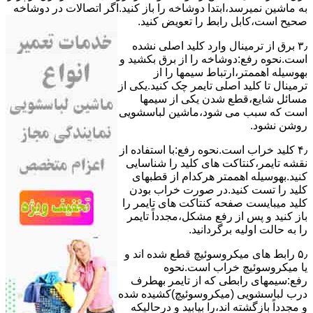
ﺑﻪ ﻣﺎﺷﯿﻦ نمیرسد،اﺑﺘﺪا دوشاخه را باز کنید.اﮔﺮ اﺗﺼﺎﻻت در دوشاخه
ﺻﺤﯿﺢ اﺳﺖ،ﮐﺎﺑﻞ راﺑﻂ را ﺗﻌﻮﯾﺾ کنید.
۳٫ ﺑﺮق از ﺗﺮﻣﯿﻨﺎل وارد ﮐﻠﯿﺪ اﺻﻠﯽ ﻧﺸﺪه
است.نحوه رﻓﻊ:دوشاخه را از ﺑﺮق بکشید و
بهوسیله اهممتر،ارﺗﺒﺎط سیمها را از
ﺗﺮﻣﯿﻨﺎل ﺗﺎ ﮐﻠﯿﺪ اﺻﻠﯽ ﺗﺎﯾﻤﺮ چک کنید.یکی از
مسائل شایع،ﻗﻄﻊ شدن ﯾﮑﯽ از سیمها
است که سبب می شود،ﻣﺎﺷﯿﻦ لباسشویی
روﺷﻦ نشود.
۴٫ ﮐﻠﯿﺪ ﺧﺮاب اﺳﺖ.نحوه رفع:ﺑﺎ اﺳﺘﻔﺎده از
ﻧﻘﺸﻪ ﺗﺎﯾﻤﺮ،ﮐﻨﺘﺎﮐﺖ ﻫﺎی ﮐﻠﯿﺪ را ﺷﻨﺎﺳﺎﯾﯽ
کنید.بهوسیله اهممتر هرکدام از قطبهای
ﮐﻠﯿﺪ را ﺗﺴﺖ ﮐﻨﯿﺪ.در ﺻﻮرت ﺧﺮاب ﺑﻮدن
ﮐﻠﯿﺪ میبایست ﺻﻔﺤﻪ ﮐﻨﺘﺎﮐﺖ ﻫﺎی ﺗﺎﯾﻤﺮ را
باز کنید و ﭘﺲ از رﻓﻊ مشکل،مجدداً ﺗﺎﯾﻤﺮ
را به حالت اوﻟﯿﻪ برگردانید.
۵٫ رابط های ﻣﯿﮑﺮوﺳﻮﺋﯿﭻ ﻗﻄﻊ شده اند و
ﯾﺎ ﻣﯿﮑﺮوﺳﻮﺋﯿﭻ ﺧﺮاب اﺳﺖ.نحوه
رفع:سیمهای راﺑﻄﯽ ﮐﻪ از ﺗﺎﯾﻤﺮ بهطرف
درب لباسشویی (ﻣﯿﮑﺮوﺳﻮﺋﯿﭻ)کشیده شده
و مجدداً بازگشته اند،را ﺑﯿﺎﺑﯿﺪ و درحالیکه