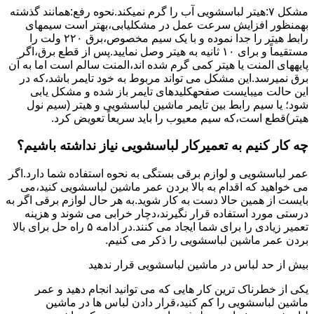
مشکل ۷:ﻫﯿﺘﺮ لباسشویی آب را ﮔﺮم نمیکند.نحوه رﻓﻊ:ﻫﻤﺎﻧﻨﺪ ﮔﺬﺷﺘﻪ
بهمنظور اﻓﺰاﯾﺶ ﺳﺮﻋﺖ ﻋﻤﻞ در مشکلیابی،بهتر است سیمهای
راﺑﻂ ﻫﯿﺘﺮ را ﺟﺪا ﻧﻤﻮده و ﺑﺎ ﯾﮏ ﺳﯿﻢ ﻣﺨﺼﻮص،برق ۲۲۰ ولت را
مستقیماً و برای ۱۰ ﺛﺎﻧﯿﻪ ﺑﻪ ﻫﯿﺘﺮ وصل نمایید.ﭘﺲ از ﻗﻄﻊ ﺑﺮق،اﮔﺮ
پایههای اﻟﻤﻨﺖ یا هیتر کمی ﮔﺮم ﺷﺪه اند،اﻟﻤﻨﺖ ﺳﺎﻟﻢ است اما ﺑﻪ آن
ﺑﺮق نمیرسد.اﯾﻦ ﻣﺸﮑﻞ می تواند مربوط به ﺧﻮد ﺗﺎﯾﻤﺮ باشد،ﮐﻪ در
این حالت میبایست صفحهکلیدهای ﺗﺎﯾﻤﺮ باز شده و مشکل یابی
شود؛ ﯾﺎ ﺳﯿﻢ راﺑﻂ ﺑﯿﻦ ﺗﺎﯾﻤﺮ ماشین لباسشویی و ﻫﯿﺘﺮ (سیم ﻧﻮل
ﻫﯿﺘﺮ)ﻗﻄﻊ اﺳﺖ،ﮐﻪ ﺳﯿﻢ ﻣﻌﯿﻮب را ﺑﺎﯾﺪ سریعاً ﺗﻌﻮﯾﺾ کرد.
چه کار کنیم به تعمیرکار لباسشویی نیاز نداشته باشیم؟
عمر لباسشویی و لوازم برقی بستگی به نحوه استفاده شما دارد.اگر
می خواهید که اقدام به بالا بردن عمر ماشین لباسشویی کنید،می
بایست از همین حالا دست به کار شوید.به هر حال لوازم برقی اگر به
درستی مورد استفاده قرار نگیرند،دچار خرابی می شوند و هزینه
تعمیر زیادی را برای شما ایجاد می کنند.در ادامه ۵ راه حل برای بالا
بردن عمر ماشین لباسشویی را ذکر می کنیم.
بیش از حد لباس در ماشین لباسشویی قرار ندهید
یکی از خطرناک ترین کار هایی که می توانید انجام دهید و عمر
ماشین لباسشویی را کم کنید،قرار دادن لباس ها در ماشین