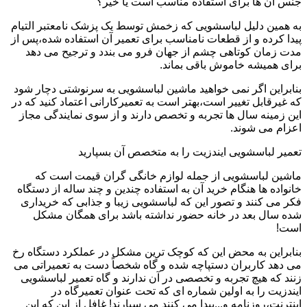
جنس آن ها برای استفاده مناسب است یا خیر؟
به همین دلیل لباسشویی که زخمش توسط یک پزشک نامعتبر التیام
پیدا کرده و از قطعات نامناسب برای تعمیر آن استفاده شده،پس از
مدت زمان کوتاهی چشم از جهان فرو می بندد و ترجیح می دهد
برای همیشه خاموش باقی بماند.
بنابراین اگر نمی خواهید ماشین لباسشویی به سرنوشتی دچار شود
که غیرقابل تغییر است،بهتر است به تعمیرکارانی اعتماد کنید که در
این زمینه سال ها تجربه و تخصص دارند و از سوی نمایندگی مجاز
اعزام می شوند.
تعمیر لباسشویی ایندزیت را به متخصص آن بسپارید
ماشین لباسشویی از جمله لوازم خانگی گران قیمت است که
خانواده ها هنگام خرید آن به استفاده چندین و چند ساله از دستگاه
فکر می کنند و تصور این که لباسشویی زیبا و جذابی که خریداری
شده سال بعد در خانه حضور نداشته باشد برای همگان مشکل
است!
بنابراین به محض این که کوچک ترین مشکل در عملکرد دستگاه رخ
می دهد کاربران دستپاچه شده و گاه شخصاً دست به تعمیراتی می
زنند که هیچ تجربه و تخصصی در آن ندارند و گاه تعمیر لباسشویی
ایندزیت را به اولین شماره ای که تحت عنوان تعمیرگاه در
اینترنت،روزنامه و...پیدا می کنند می سپارند! غافل از این که این