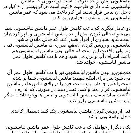
لباسشویی بیش از حد ظرفیت است.در صورتی که ماشین
لباسشویی شما دارای ظرفیت ۶ کیلو است،هرگز بیشتر از ۶ کیلو در
داخل آن لباس قرار ندهید.این کار باعث می شود که عمر ماشین
لباسشویی شما به شدت افزایش پیدا کند.
دو عامل دیگری که باعث کاهش طول عمر ماشین لباسشویی شما
می شوند،خالی کردن بیش از حد ماشین لباسشویی و یا پر کردن آن
است.شاید بسیاری از افراد تصور کنند که خالی ماندن ماشین
لباسشویی و روشن کردن آن،هیچ ضرری به ماشین لباسشویی نمی
زند.ولی واقعیت این است که خالی بودن ماشین لباسشویی هم
باعث اسراف آب و برق می شود و هم باعث کاهش طول عمر
ماشین لباسشویی خواهد شد.
همچنین،پر بودن ماشین لباسشویی نیز باعث کاهش طول عمر آن
می شود.پس برای اینکه بفهمید ماشین لباسشویی شما پر شده
است یا هنوز جا دارد،باید دست خود را در بالای لباس ها در ماشین
لباسشویی قرار دهید و کمی فشار دهید.در صورتی که اندازه ۱
انگشت میان سقف ماشین لباسشویی و لباس ها وجود داشت،دیگر
نباید ماشین لباسشویی را پر کنید.
قبل از روشن کردن ماشین لباسشویی چک کنید ذستمال کاغذی
داخل لباسشویی نباشد
یکی دیگر از عواملی که باعث کاهش طول عمر ماشین لباسشویی
شما می شود این است که بین لباس ها یا در جیب آن ها دستمال