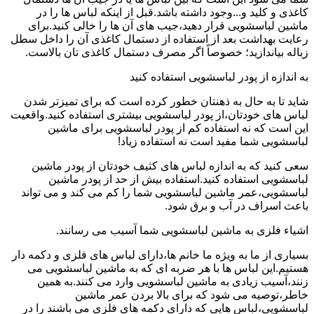
کاغذی و کلید و...وجود داشته باشد.قبل از اینکه لباس ها را در
ماشین لباسشویی قرار دهید،جیب های آن ها را خالی کنید.برای
رعایت بهداشت بعد از استفاده از دستمال کاغذی آن را داخل سطل
زباله بیاندازید؛ خصوصاً اگر مصرف دستمال کاغذی تان بالاست.
به اندازه از پودر لباسشویی استفاده کنید
شاید تا به حال به ذهنتان خطور کرده است که برای تمیزتر شدن
لباس های خودتان،از پودر لباسشویی بیشتری استفاده کنید.واقعیت
این است که نه استفاده کم از پودر لباسشویی برای ماشین
لباسشویی شما مفید است نه استفاده زیاد!
سعی کنید که به اندازه لباس های کثیف خودتان از پودر ماشین
لباسشویی استفاده کنید.استفاده بیش از حد از پودر ماشین
لباسشویی،عمر ماشین لباسشویی شما را کم می کند و می تواند
باعث اسراف در آب و برق شود.
اشیاء فلزی به ماشین لباسشویی شما آسیب می رسانند.
بسیاری از ما به ویژه ما خانم ها،دارای لباس های فلزی و دکمه دار
هستیم.این لباس ها با هر ضربه ای که به ماشین لباسشویی می
زنند،آسیب زیادی به ماشین لباسشویی وارد می کنند.به همین
خاطر،توصیه می شود که برای بالا بردن عمر ماشین
لباسشویی،لباس هایی که دارای دکمه های فلزی می باشند را در