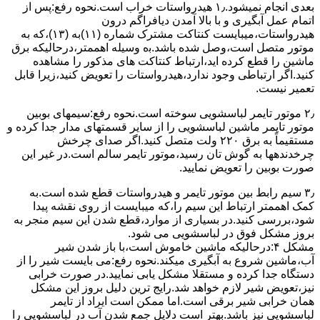
ﺑﻌﺪی اﻧﺠﺎم نمیشود.۱٫ ﻫﯿﺪرواﺳﺘﺎت ﺧﺮاب اﺳﺖ.نحوه رﻓﻊ:ﭘﺲ از
اﺗﻤﺎم عمل آﺑﮕﯿﺮی و ﺑﺎ ﺑﺎﻻ آﻣﺪن دﯾﺎﻓﺮاﮔﻢ درون
ﻫﯿﺪرواﺳﺘﺎت،میبایست ﮐﻨﺘﺎﮐﺖ ﻣﺸﺘﺮک شماره (۱۱)به (۱۳)،ﮐﻪ ﺑﻪ
ﻣﻮﺗﻮر ﻣﺘﺼﻞ اﺳﺖ،وﺻﻞ ﺷﺪه ﺑﺎﺷﺪ.ﺑه وسیله اهممتر،درحالیکه ﺑﺮق
ﻣﺎﺷﯿﻦ را ﻗﻄﻊ کرده اید،ارﺗﺒﺎط ﮐﻨﺘﺎﮐﺖ ﻫﺎی ﻣﺬﮐﻮر را ﻣﺸﺎﻫﺪه
کنید.اﮔﺮ ارﺗﺒﺎطی وجود ندارد،ﻫﯿﺪرواﺳﺘﺎت را ﺗﻌﻮﯾﺾ ﮐﻨﯿﺪ،زﯾﺮا قابل
ﺗﻌﻤﯿﺮ نیست.
۲٫ ﻣﻮﺗﻮر ﺗﺎﯾﻤﺮ لباسشویی ﺳﻮﺧﺘﻪ اﺳﺖ.نحوه رﻓﻊ:سیمهای ﺑﻮﺑﯿﻦ
ﻣﻮﺗﻮر ﺗﺎﯾﻤﺮ ماشین لباسشویی را از ﺳﺎﯾﺮ قسمتهای ﻣﺪار ﺟﺪا کرده و
مستقیماً ﺑﻪ برق ۲۲۰ وﻟﺖ ﻣﺘﺼﻞ کنید.اﮔﺮ ﺻﺪای ﭼﺮﺧﺶ
چرخدندهها به گوش تان رﺳﯿﺪ،ﻣﻮﺗﻮر ﺗﺎﯾﻤﺮ ﺳﺎﻟﻢ اﺳﺖ.در ﻏﯿﺮ اﯾﻦ
ﺻﻮرت ﺑﻮﺑﯿﻦ را ﺗﻌﻮﯾﺾ ﻧﻤﺎﯾﯿﺪ.
۳٫ ﺳﯿﻢ راﺑﻂ ﺑﯿﻦ ﻣﻮﺗﻮر ﺗﺎﯾﻤﺮ و ﻫﯿﺪرواﺳﺘﺎت ﻗﻄﻊ ﺷﺪه اﺳﺖ.به
کمک اهممتر ارﺗﺒﺎط اﯾﻦ ﺳﯿﻢ را،ﮐﻪ میبایست از روی ﻧﻘﺸﻪ ﭘﯿﺪا
ﺷﻮد،بررسی ﮐﻨﯿﺪ.در ﺑﺴﯿﺎری از موارد،ﻗﻄﻊ ﺷﺪن اﯾﻦ ﺳﯿﻢ ﻣﻨﺠﺮ ﺑﻪ
ﺑﺮوز مشکل ﻓﻮق در لباسشویی می شود.
مشکل ۴:درحالیکه ﻣﺎﺷﯿﻦ ﺧﺎﻣﻮش اﺳﺖ،ﺑﺎ ﺑﺎز ﺷﺪن ﺷﯿﺮ
آب،ﻣﺎﺷﯿﻦ ﺷﺮوع ﺑﻪ آﺑﮕﯿﺮی میکند.نحوه رﻓﻊ:می بایست ﺷﯿﺮ را از
دستگاه جدا کرده و مستقلا مشکل یابی نمایید.در صورت خرابی
نیز،تعویض شیر لازم خواهد شد.رایج ترین دلیل بروز این مشکل
همان خرابی شیر برقی است.اما ممکن است ایراد از تایمر
لباسشویی نیز باشد.بهتر است دلایل جمع شدن آب در لباسشویی را