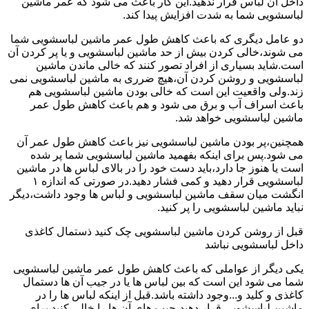
داخل آن لباس قرار ندهید.این کار باعث می شود که عمر ماشین
لباسشویی شما به شدت افزایش پیدا کند.
دو عامل دیگری که باعث کاهش طول عمر ماشین لباسشویی شما
می شوند،خالی کردن بیش از حد ماشین لباسشویی و یا پر کردن آن
است.شاید بسیاری از افراد تصور کنند که خالی ماندن ماشین
لباسشویی و روشن کردن آن،هیچ ضرری به ماشین لباسشویی نمی
زند.ولی واقعیت این است که خالی بودن ماشین لباسشویی هم
باعث اسراف آب و برق می شود و هم باعث کاهش طول عمر
ماشین لباسشویی خواهد شد.
همچنین،پر بودن ماشین لباسشویی نیز باعث کاهش طول عمر آن
می شود.پس برای اینکه بفهمید ماشین لباسشویی شما پر شده
است یا هنوز جا دارد،باید دست خود را در بالای لباس ها در ماشین
لباسشویی قرار دهید و کمی فشار دهید.در صورتی که اندازه ۱
انگشت میان سقف ماشین لباسشویی و لباس ها وجود داشت،دیگر
نباید ماشین لباسشویی را پر کنید.
قبل از روشن کردن ماشین لباسشویی چک کنید ذستمال کاغذی
داخل لباسشویی نباشد
یکی دیگر از عواملی که باعث کاهش طول عمر ماشین لباسشویی
شما می شود این است که بین لباس ها یا در جیب آن ها دستمال
کاغذی و کلید و...وجود داشته باشد.قبل از اینکه لباس ها را در
ماشین لباسشویی قرار دهید،جیب های آن ها را خالی کنید.برای