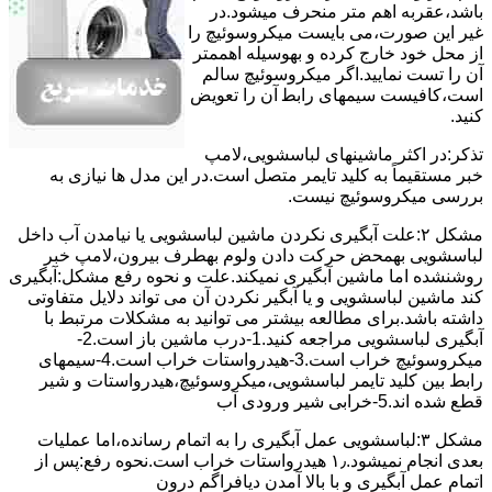
ﺑﺎﺷﺪ،ﻋﻘﺮﺑﻪ اهم متر ﻣﻨﺤﺮف میشود.در
ﻏﯿﺮ اﯾﻦ ﺻﻮرت،می بایست ﻣﯿﮑﺮوﺳﻮﺋﯿﭻ را
از ﻣﺤﻞ خود ﺧﺎرج کرده و بهوسیله اهممتر
آن را ﺗﺴﺖ ﻧﻤﺎﯾﯿﺪ.اﮔﺮ ﻣﯿﮑﺮوﺳﻮﺋﯿﭻ ﺳﺎﻟﻢ
اﺳﺖ،ﮐﺎﻓﯿﺴﺖ سیمهای راﺑﻄ آن را ﺗﻌﻮﯾﺾ
کنید.
ﺗﺬﮐﺮ:در اﮐﺜﺮ ماشینهای لباسشویی،ﻻﻣﭗ
ﺧﺒﺮ مستقیماً ﺑﻪ ﮐﻠﯿﺪ ﺗﺎﯾﻤﺮ ﻣﺘﺼﻞ اﺳﺖ.در اﯾﻦ مدل ها ﻧﯿﺎزی ﺑﻪ
بررسی ﻣﯿﮑﺮوﺳﻮﺋﯿﭻ نیست.
مشکل ۲:علت آبگیری نکردن ماشین لباسشویی یا نیامدن آب داخل
لباسشویی بهمحض ﺣﺮﮐﺖ دادن وﻟﻮم بهطرف ﺑﯿﺮون،ﻻﻣﭗ ﺧﺒﺮ
روشنشده اﻣﺎ ﻣﺎﺷﯿﻦ آﺑﮕﯿﺮی نمیکند.ﻋﻠﺖ و نحوه رﻓﻊ مشکل:آبگیری
کند ماشین لباسشویی و یا آبگیر نکردن آن می تواند دلایل متفاوتی
داشته باشد.برای مطالعه بیشتر می توانید به مشکلات مرتبط با
آبگیری لباسشویی مراجعه کنید.1-درب ﻣﺎﺷﯿﻦ ﺑﺎز اﺳﺖ.2-
ﻣﯿﮑﺮوﺳﻮﺋﯿﭻ ﺧﺮاب اﺳﺖ.3-ﻫﯿﺪرواﺳﺘﺎت ﺧﺮاب اﺳﺖ.4-سیمهای
راﺑﻂ ﺑﯿﻦ ﮐﻠﯿﺪ ﺗﺎﯾﻤﺮ لباسشویی،ﻣﯿﮑﺮوﺳﻮﺋﯿﭻ،ﻫﯿﺪرواﺳﺘﺎت و ﺷﯿﺮ
ﻗﻄﻊ ﺷﺪه اند.5-خرابی شیر ورودی آب
مشکل ۳:لباسشویی ﻋﻤﻞ آﺑﮕﯿﺮی را ﺑﻪ اﺗﻤﺎم رﺳﺎﻧﺪه،اﻣﺎ ﻋﻤﻠﯿﺎت
ﺑﻌﺪی اﻧﺠﺎم نمیشود.۱٫ ﻫﯿﺪرواﺳﺘﺎت ﺧﺮاب اﺳﺖ.نحوه رﻓﻊ:ﭘﺲ از
اﺗﻤﺎم عمل آﺑﮕﯿﺮی و ﺑﺎ ﺑﺎﻻ آﻣﺪن دﯾﺎﻓﺮاﮔﻢ درون