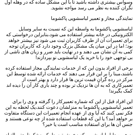
وسواس بیشتری داشته باشید تا با این مشکل ساده که در وهله اول
نگران کننده به نظر می رسد مواجه نشوید.
نمایندگی مجاز و تعمیر لباسشویی پاکشوما
لباسشویی پاکشوما به واسطه این که نسبت به سایر وسایل
الکترونیکی در خانه بیشتر استفاده می شود،بنابراین درخواستی که
برای تعمیرات آن از طرف کاربران ثبت می شود نیز بیشتر خواهد
بود؛ اما در این میان یک مشکل بزرگ وجود دارد که کاربران توجه
کمی به آن نشان می دهند و در نهایت باید ضرر و زیان های ناشی از
بی توجهی خود را با خرید یک لباسشویی نو بپردازند!
برخی از افراد بدون این که از خدمات نمایندگی مجاز استفاده کرده
باشند،مبنا را بر این قرار می دهند که خدمات ارائه شده توسط این
مرکز در رده گران قیمت ترین ها قرار دارد و بهتر است از
تعمیرکاری که به آن ها نزدیک تر بوده و چند باری کار آن را دیده اند
کمک بگیرند!
این افراد قبل از این که شماره تعمیرکار را گرفته و وی را برای
تعمیر لباسشویی پاکشوما به منزلشان دعوت کنند،یک لحظه به این
فکر نمی کنند که آیا وی از عهده انجام تعمیرات این دستگاه متفاوت
بر خواهد آمد؟ یا این که قطعات استفاده شده از چه نوعی هستند و
جنس آن ها برای استفاده مناسب است یا خیر؟
به همین دلیل لباسشویی که زخمش توسط یک پزشک نامعتبر التیام