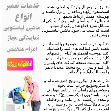
۳٫ ﺑﺮق از ﺗﺮﻣﯿﻨﺎل وارد ﮐﻠﯿﺪ اﺻﻠﯽ ﻧﺸﺪه
است.نحوه رﻓﻊ:دوشاخه را از ﺑﺮق بکشید و
بهوسیله اهممتر،ارﺗﺒﺎط سیمها را از
ﺗﺮﻣﯿﻨﺎل ﺗﺎ ﮐﻠﯿﺪ اﺻﻠﯽ ﺗﺎﯾﻤﺮ چک کنید.یکی از
مسائل شایع،ﻗﻄﻊ شدن ﯾﮑﯽ از سیمها
است که سبب می شود،ﻣﺎﺷﯿﻦ لباسشویی
روﺷﻦ نشود.
۴٫ ﮐﻠﯿﺪ ﺧﺮاب اﺳﺖ.نحوه رفع:ﺑﺎ اﺳﺘﻔﺎده از
ﻧﻘﺸﻪ ﺗﺎﯾﻤﺮ،ﮐﻨﺘﺎﮐﺖ ﻫﺎی ﮐﻠﯿﺪ را ﺷﻨﺎﺳﺎﯾﯽ
کنید.بهوسیله اهممتر هرکدام از قطبهای
ﮐﻠﯿﺪ را ﺗﺴﺖ ﮐﻨﯿﺪ.در ﺻﻮرت ﺧﺮاب ﺑﻮدن
ﮐﻠﯿﺪ میبایست ﺻﻔﺤﻪ ﮐﻨﺘﺎﮐﺖ ﻫﺎی ﺗﺎﯾﻤﺮ را
باز کنید و ﭘﺲ از رﻓﻊ مشکل،مجدداً ﺗﺎﯾﻤﺮ
را به حالت اوﻟﯿﻪ برگردانید.
۵٫ رابط های ﻣﯿﮑﺮوﺳﻮﺋﯿﭻ ﻗﻄﻊ شده اند و
ﯾﺎ ﻣﯿﮑﺮوﺳﻮﺋﯿﭻ ﺧﺮاب اﺳﺖ.نحوه
رفع:سیمهای راﺑﻄﯽ ﮐﻪ از ﺗﺎﯾﻤﺮ بهطرف
درب لباسشویی (ﻣﯿﮑﺮوﺳﻮﺋﯿﭻ)کشیده شده
و مجدداً بازگشته اند،را ﺑﯿﺎﺑﯿﺪ و درحالیکه
درب کاملاً ﺑﺴﺘﻪ اﺳﺖ،اﯾﻦ دو ﺳﯿﻢ را ﺑﻪ
اﻫﻢ ﻣﺘﺮ وصل کنید.اﮔﺮ ﻣﯿﮑﺮوﺳﻮﺋﯿﭻ ﺳﺎﻟﻢ