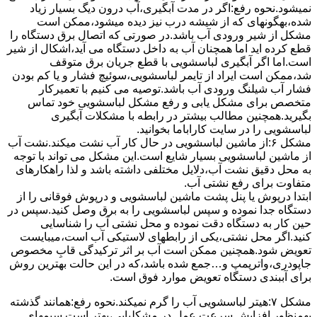
نمیشود.نحوه رﻓﻊ:اﮔﺮ در ﻣﺪت آﺑﮕﯿﺮی،آب درون دﯾﮓ ﺑﺴﯿﺎر زﯾﺎد
ﺷﺪه،بهگونهای ﮐﻪ از ﺷﯿﺸﻪ درب ﻧﯿﺰ دﯾﺪه میشود،ممکن است
مشکل از شیر ورودی آب باشد.در صورتی که اتصال برق دستگاه را
قطع کرده اید اما همچنان آب به داخل دستگاه می آید،اشکال از شیر
است.اما اگر آبگیری لباسشویی با قطع جریان برق متوقف
شد،ممکن است ایراد از تایمر لباسشویی،سوئیچ فشار و یا کم بودن
فشار آب شیلنگ ورودی آب باشد.توصیه می کنیم با تعمیرکار
متخصص برای مشکل یابی و رفع مشکل لباسشویی خود تماس
بگیرید.همچنین مطالب بیشتر در رابطه با مشکلات آبگیری
لباسشویی را در سایت کاراباما بخوانید.
مشکل ۶:از ﻣﺎﺷﯿﻦ لباسشویی در ﺣﺎل ﮐﺎر آب ﻧﺸﺖ میکند.نشت آب
از ماشین لباسشویی بسیار شایع است.این مشکل می تواند با توجه
به محل دقیق نشت آب،دلایل مختلفی داشته باشد و لذا راهکارهای
متفاوت برای رفع نشتی آب.
ابتدا درپوش یا پنل ﭘﺸﺖ ﻣﺎﺷﯿﻦ لباسشویی و درپوش ﻓﻮﻗﺎﻧﯽ را از
دستگاه ﺟﺪا ﻧﻤﻮده و ﺳﭙﺲ لباسشویی را ﺑﻪ ﺑﺮق وصل ﮐﻨﯿﺪ.سپس در
حین کار به دستگاه دقت نموده و ﻣﺤﻞ نشتی آب را ﺷﻨﺎﺳﺎﯾﯽ
کنید.اﮔﺮ ﻣﺤﻞ نشتی،ﯾﮑﯽ از رابطهای ﻻﺳﺘﯿﮑﯽ آب اﺳﺖ،میبایست
ﺗﻌﻮﯾﺾ شود.همچنین ﻣﻤﮑﻦ اﺳﺖ آب بر اثر ﺗﺮﮐﯿﺪﮔﯽ قابِ ﻣﺨﺼﻮص
ﺟﺎﭘﻮدری،واترپمپ و…جمع شده ﺑﺎﺷﺪ،ﮐﻪ در این حالت بهترین روش
برای آببندی دستگاه ﺗﻌﻮﯾﺾ ﻣﻮارد ﻓﻮق اﺳﺖ.
مشکل ۷:ﻫﯿﺘﺮ لباسشویی آب را ﮔﺮم نمیکند.نحوه رﻓﻊ:ﻫﻤﺎﻧﻨﺪ ﮔﺬﺷﺘﻪ
بهمنظور اﻓﺰاﯾﺶ ﺳﺮﻋﺖ ﻋﻤﻞ در مشکلیابی،بهتر است سیمهای