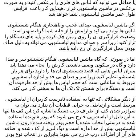
یا حداقل می توانید که لباس های فلزی را برعکس کنید و به صورت
برعکس در ماشین لباسشویی قرار دهید.این کار باعث افزایش
طول عمر ماشین لباسشویی شما خواهد شد.
اگر ماشین لباسشویی صدای عجیب و ناهنجاری هنگام شستشوی
لباس ها تولید می کند و آرامش را از خانه شما گرفته،بهتر است
وضعیت قرارگیری آن را روی زمین چک کرده و پایه های دستگاه را
تراز کنید؛ زیرا سر و صدای مداوم لباسشویی می تواند به دلیل صاف
نبودن محل قرارگیری آن رخ داده باشد.
اما در صورتی که گاه ماشین لباسشویی هنگام شستشو سر و صدا
دارد و گاه در سکوتی وصف ناشدنی کارش را انجام می دهد! باید
میزان لباس هایی که قصد شستشوی آن ها را دارید برای هر بار
شستشو تنظیم کنید،زیرا سر و صدای بی حد و اندازه لباسشویی
مربوط به ساعاتی است که حجم لباس ها بیش از حد ظرفیت آن
است و دستگاه برای شستن تک تک آن ها به سختی کار می کند.
از دیگر مشکلاتی که تنها به استفاده نادرست کاربران از لباسشویی
مرتبط است و ارتباطی به خرابی قطعات آن ندارد می توان به
سرازیر شدن کف از اطراف درب دستگاه اشاره کرد.این کف ها تنها
به این دلیل از لباسشویی خارج می شوند که پودر شوینده استفاده
شده به درستی انتخاب نشده یا حجم پودر ریخته شده درون ماشین
لباسشویی بیش از حد اندازه است و دیگ لبریز از کف شده و اضافه
های آن از اطراف درب خارج می شود؛ بنابراین در انتخاب نوع پودر