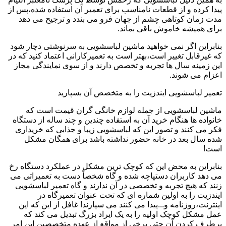
پیدا کرده و از قطعات نامناسب برای تعمیر آن استفاده شده،پس از
مدت زمان کوتاهی چشم از جهان فرو می بندد و ترجیح می دهد
برای همیشه خاموش باقی بماند.
بنابراین اگر نمی خواهید ماشین لباسشویی به سرنوشتی دچار شود
که غیرقابل تغییر است،بهتر است به تعمیرکارانی اعتماد کنید که در
این زمینه سال ها تجربه و تخصص دارند و از سوی نمایندگی مجاز
اعزام می شوند.
تعمیر لباسشویی ایندزیت را به متخصص آن بسپارید
ماشین لباسشویی از جمله لوازم خانگی گران قیمت است که
خانواده ها هنگام خرید آن به استفاده چندین و چند ساله از دستگاه
فکر می کنند و تصور این که لباسشویی زیبا و جذابی که خریداری
شده سال بعد در خانه حضور نداشته باشد برای همگان مشکل
است!
بنابراین به محض این که کوچک ترین مشکل در عملکرد دستگاه رخ
می دهد کاربران دستپاچه شده و گاه شخصاً دست به تعمیراتی می
زنند که هیچ تجربه و تخصصی در آن ندارند و گاه تعمیر لباسشویی
ایندزیت را به اولین شماره ای که تحت عنوان تعمیرگاه در
اینترنت،روزنامه و...پیدا می کنند می سپارند! غافل از این که این
عمل مشکل کوچک اولیه را به یک ایراد بزرگ تبدیل می کند که
برطرف کردن آن حتی برخی از مواقع از عهده متخصصین این امر