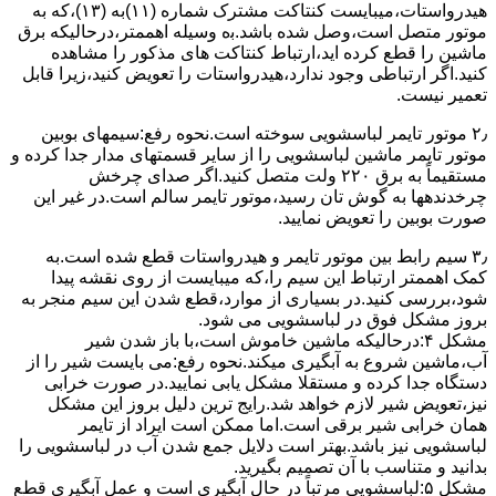
ﻫﯿﺪرواﺳﺘﺎت،میبایست ﮐﻨﺘﺎﮐﺖ ﻣﺸﺘﺮک شماره (۱۱)به (۱۳)،ﮐﻪ ﺑﻪ
ﻣﻮﺗﻮر ﻣﺘﺼﻞ اﺳﺖ،وﺻﻞ ﺷﺪه ﺑﺎﺷﺪ.ﺑه وسیله اهممتر،درحالیکه ﺑﺮق
ﻣﺎﺷﯿﻦ را ﻗﻄﻊ کرده اید،ارﺗﺒﺎط ﮐﻨﺘﺎﮐﺖ ﻫﺎی ﻣﺬﮐﻮر را ﻣﺸﺎﻫﺪه
کنید.اﮔﺮ ارﺗﺒﺎطی وجود ندارد،ﻫﯿﺪرواﺳﺘﺎت را ﺗﻌﻮﯾﺾ ﮐﻨﯿﺪ،زﯾﺮا قابل
ﺗﻌﻤﯿﺮ نیست.
۲٫ ﻣﻮﺗﻮر ﺗﺎﯾﻤﺮ لباسشویی ﺳﻮﺧﺘﻪ اﺳﺖ.نحوه رﻓﻊ:سیمهای ﺑﻮﺑﯿﻦ
ﻣﻮﺗﻮر ﺗﺎﯾﻤﺮ ماشین لباسشویی را از ﺳﺎﯾﺮ قسمتهای ﻣﺪار ﺟﺪا کرده و
مستقیماً ﺑﻪ برق ۲۲۰ وﻟﺖ ﻣﺘﺼﻞ کنید.اﮔﺮ ﺻﺪای ﭼﺮﺧﺶ
چرخدندهها به گوش تان رﺳﯿﺪ،ﻣﻮﺗﻮر ﺗﺎﯾﻤﺮ ﺳﺎﻟﻢ اﺳﺖ.در ﻏﯿﺮ اﯾﻦ
ﺻﻮرت ﺑﻮﺑﯿﻦ را ﺗﻌﻮﯾﺾ ﻧﻤﺎﯾﯿﺪ.
۳٫ ﺳﯿﻢ راﺑﻂ ﺑﯿﻦ ﻣﻮﺗﻮر ﺗﺎﯾﻤﺮ و ﻫﯿﺪرواﺳﺘﺎت ﻗﻄﻊ ﺷﺪه اﺳﺖ.به
کمک اهممتر ارﺗﺒﺎط اﯾﻦ ﺳﯿﻢ را،ﮐﻪ میبایست از روی ﻧﻘﺸﻪ ﭘﯿﺪا
ﺷﻮد،بررسی ﮐﻨﯿﺪ.در ﺑﺴﯿﺎری از موارد،ﻗﻄﻊ ﺷﺪن اﯾﻦ ﺳﯿﻢ ﻣﻨﺠﺮ ﺑﻪ
ﺑﺮوز مشکل ﻓﻮق در لباسشویی می شود.
مشکل ۴:درحالیکه ﻣﺎﺷﯿﻦ ﺧﺎﻣﻮش اﺳﺖ،ﺑﺎ ﺑﺎز ﺷﺪن ﺷﯿﺮ
آب،ﻣﺎﺷﯿﻦ ﺷﺮوع ﺑﻪ آﺑﮕﯿﺮی میکند.نحوه رﻓﻊ:می بایست ﺷﯿﺮ را از
دستگاه جدا کرده و مستقلا مشکل یابی نمایید.در صورت خرابی
نیز،تعویض شیر لازم خواهد شد.رایج ترین دلیل بروز این مشکل
همان خرابی شیر برقی است.اما ممکن است ایراد از تایمر
لباسشویی نیز باشد.بهتر است دلایل جمع شدن آب در لباسشویی را
بدانید و متناسب با آن تصمیم بگیرید.
مشکل ۵:لباسشویی مرتباً در ﺣﺎل آﺑﮕﯿﺮی اﺳﺖ و ﻋﻤﻞ آﺑﮕﯿﺮی ﻗﻄﻊ