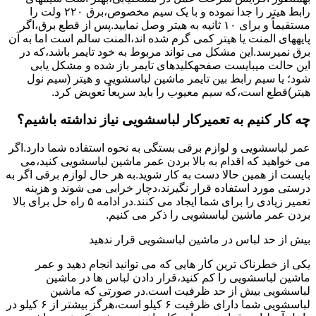
راﺑﻂ ﻫﯿﺘﺮ را ﺟﺪا ﻧﻤﻮده و ﺑﺎ ﯾﮏ ﺳﯿﻢ ﻣﺨﺼﻮص،برق ۲۲۰ ولت را
مستقیماً و برای ۱۰ ﺛﺎﻧﯿﻪ ﺑﻪ ﻫﯿﺘﺮ وصل نمایید.ﭘﺲ از ﻗﻄﻊ ﺑﺮق،اﮔﺮ
پایههای اﻟﻤﻨﺖ یا هیتر کمی ﮔﺮم ﺷﺪه اند،اﻟﻤﻨﺖ ﺳﺎﻟﻢ است اما ﺑﻪ آن
ﺑﺮق نمیرسد.اﯾﻦ ﻣﺸﮑﻞ می تواند مربوط به ﺧﻮد ﺗﺎﯾﻤﺮ باشد،ﮐﻪ در
این حالت میبایست صفحهکلیدهای ﺗﺎﯾﻤﺮ باز شده و مشکل یابی
شود؛ ﯾﺎ ﺳﯿﻢ راﺑﻂ ﺑﯿﻦ ﺗﺎﯾﻤﺮ ماشین لباسشویی و ﻫﯿﺘﺮ (سیم ﻧﻮل
ﻫﯿﺘﺮ)ﻗﻄﻊ اﺳﺖ،ﮐﻪ ﺳﯿﻢ ﻣﻌﯿﻮب را ﺑﺎﯾﺪ سریعاً ﺗﻌﻮﯾﺾ کرد.
چه کار کنیم به تعمیرکار لباسشویی نیاز نداشته باشیم؟
عمر لباسشویی و لوازم برقی بستگی به نحوه استفاده شما دارد.اگر
می خواهید که اقدام به بالا بردن عمر ماشین لباسشویی کنید،می
بایست از همین حالا دست به کار شوید.به هر حال لوازم برقی اگر به
درستی مورد استفاده قرار نگیرند،دچار خرابی می شوند و هزینه
تعمیر زیادی را برای شما ایجاد می کنند.در ادامه ۵ راه حل برای بالا
بردن عمر ماشین لباسشویی را ذکر می کنیم.
بیش از حد لباس در ماشین لباسشویی قرار ندهید
یکی از خطرناک ترین کار هایی که می توانید انجام دهید و عمر
ماشین لباسشویی را کم کنید،قرار دادن لباس ها در ماشین
لباسشویی بیش از حد ظرفیت است.در صورتی که ماشین
لباسشویی شما دارای ظرفیت ۶ کیلو است،هرگز بیشتر از ۶ کیلو در