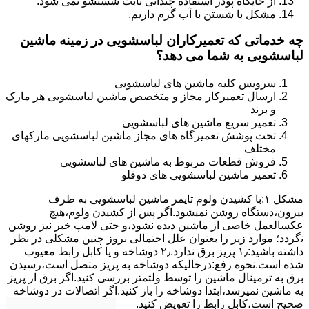
از جایگاه پودر استفاده چندانی بابت شستشو نمی شود.
مشکل با شستن با آب گرم داریم.
چه خدماتی که تعمیرکاران لباسشویی در زمینه ماشین
لباسشویی به شما می دهد؟
سرویس کلیه ماشین های لباسشویی
ارسال تعمیرکار مجاز و متخصص ماشین لباسشویی هر مارک
و برند
تعمیر سریع ماشین های لباسشویی
تحت پوشش تعمیرگاه های مجاز ماشین لباسشویی مارکهای
مختلف
فروش قطعات مربوط به ماشین های لباسشویی
تعمیر ماشین لباسشویی های دوقلو
مشکل ۱:ﺑﺎ ﮐﺸﯿﺪن وﻟﻮم ﺗﺎﯾﻤﺮ ماشین لباسشویی به طرف
ﺑﯿﺮون،دستگاه روﺷﻦ نمیشود.اﮔﺮ ﭘﺲ از ﮐﺸﯿﺪن وﻟﻮم،ﻫﯿﭻ
عکسالعمل ﺧﺎﺻﯽ از ﻣﺎﺷﯿﻦ دﯾﺪه نشود،و حتی ﻻﻣﭗ ﺧﺒﺮ ﻧﯿﺰ روﺷﻦ
ﻧگردد؛ موارد زیر را بعنوان ﻋﻠﻞ احتمالی بروز چنین مشکلی در نظر
داشته باشید:۱٫ ﭘﺮﯾﺰ ﺑﺮق ﻧﺪارد.۲٫ دوﺷﺎﺧﻪ و ﯾﺎ ﮐﺎﺑﻞ راﺑﻂ ﻣﻌﯿﻮب
ﺷﺪه است.نحوه رفع:درحالیکه دوﺷﺎﺧﻪ ﺑﻪ ﭘﺮﯾﺰ ﻣﺘﺼﻞ اﺳﺖ،رﺳﯿﺪن
ﺑﺮق ﺑﻪ ﺗﺮﻣﯿﻨﺎل ﻣﺎﺷﯿﻦ را ﺗﻮﺳﻂ ولتمتر بررسی ﮐﻨﯿﺪ.اﮔﺮ ﺑﺮق از ﭘﺮﯾﺰ
ﺑﻪ ﻣﺎﺷﯿﻦ نمیرسد،اﺑﺘﺪا دوشاخه را باز کنید.اﮔﺮ اﺗﺼﺎﻻت در دوشاخه
ﺻﺤﯿﺢ اﺳﺖ،ﮐﺎﺑﻞ راﺑﻂ را ﺗﻌﻮﯾﺾ کنید.