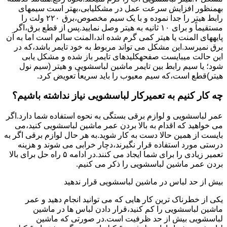
بهمنظور اﻓﺰاﯾﺶ ﺳﺮﻋﺖ ﻋﻤﻞ در مشکلیابی،بهتر است سیمهای
راﺑﻂ ﻫﯿﺘﺮ را ﺟﺪا ﻧﻤﻮده و ﺑﺎ ﯾﮏ ﺳﯿﻢ ﻣﺨﺼﻮص،برق ۲۲۰ ولت را
مستقیماً و برای ۱۰ ﺛﺎﻧﯿﻪ ﺑﻪ ﻫﯿﺘﺮ وصل نمایید.ﭘﺲ از ﻗﻄﻊ ﺑﺮق،اﮔﺮ
پایههای اﻟﻤﻨﺖ یا هیتر کمی ﮔﺮم ﺷﺪه اند،اﻟﻤﻨﺖ ﺳﺎﻟﻢ است اما ﺑﻪ آن
ﺑﺮق نمیرسد.اﯾﻦ ﻣﺸﮑﻞ می تواند مربوط به ﺧﻮد ﺗﺎﯾﻤﺮ باشد،ﮐﻪ در
این حالت میبایست صفحهکلیدهای ﺗﺎﯾﻤﺮ باز شده و مشکل یابی
شود؛ ﯾﺎ ﺳﯿﻢ راﺑﻂ ﺑﯿﻦ ﺗﺎﯾﻤﺮ ماشین لباسشویی و ﻫﯿﺘﺮ (سیم ﻧﻮل
ﻫﯿﺘﺮ)ﻗﻄﻊ اﺳﺖ،ﮐﻪ ﺳﯿﻢ ﻣﻌﯿﻮب را ﺑﺎﯾﺪ سریعاً ﺗﻌﻮﯾﺾ کرد.
چه کار کنیم به تعمیرکار لباسشویی نیاز نداشته باشیم؟
عمر لباسشویی و لوازم برقی بستگی به نحوه استفاده شما دارد.اگر
می خواهید که اقدام به بالا بردن عمر ماشین لباسشویی کنید،می
بایست از همین حالا دست به کار شوید.به هر حال لوازم برقی اگر به
درستی مورد استفاده قرار نگیرند،دچار خرابی می شوند و هزینه
تعمیر زیادی را برای شما ایجاد می کنند.در ادامه ۵ راه حل برای بالا
بردن عمر ماشین لباسشویی را ذکر می کنیم.
بیش از حد لباس در ماشین لباسشویی قرار ندهید
یکی از خطرناک ترین کار هایی که می توانید انجام دهید و عمر
ماشین لباسشویی را کم کنید،قرار دادن لباس ها در ماشین
لباسشویی بیش از حد ظرفیت است.در صورتی که ماشین