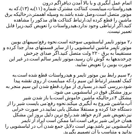
اﺗﻤﺎم عمل آﺑﮕﯿﺮی و ﺑﺎ ﺑﺎﻻ آﻣﺪن دﯾﺎﻓﺮاﮔﻢ درون
ﻫﯿﺪرواﺳﺘﺎت،میبایست ﮐﻨﺘﺎﮐﺖ ﻣﺸﺘﺮک شماره (۱۱)به (۱۳)،ﮐﻪ ﺑﻪ
ﻣﻮﺗﻮر ﻣﺘﺼﻞ اﺳﺖ،وﺻﻞ ﺷﺪه ﺑﺎﺷﺪ.ﺑه وسیله اهممتر،درحالیکه ﺑﺮق
ﻣﺎﺷﯿﻦ را ﻗﻄﻊ کرده اید،ارﺗﺒﺎط ﮐﻨﺘﺎﮐﺖ ﻫﺎی ﻣﺬﮐﻮر را ﻣﺸﺎﻫﺪه
کنید.اﮔﺮ ارﺗﺒﺎطی وجود ندارد،ﻫﯿﺪرواﺳﺘﺎت را ﺗﻌﻮﯾﺾ ﮐﻨﯿﺪ،زﯾﺮا قابل
ﺗﻌﻤﯿﺮ نیست.
۲٫ ﻣﻮﺗﻮر ﺗﺎﯾﻤﺮ لباسشویی ﺳﻮﺧﺘﻪ اﺳﺖ.نحوه رﻓﻊ:سیمهای ﺑﻮﺑﯿﻦ
ﻣﻮﺗﻮر ﺗﺎﯾﻤﺮ ماشین لباسشویی را از ﺳﺎﯾﺮ قسمتهای ﻣﺪار ﺟﺪا کرده و
مستقیماً ﺑﻪ برق ۲۲۰ وﻟﺖ ﻣﺘﺼﻞ کنید.اﮔﺮ ﺻﺪای ﭼﺮﺧﺶ
چرخدندهها به گوش تان رﺳﯿﺪ،ﻣﻮﺗﻮر ﺗﺎﯾﻤﺮ ﺳﺎﻟﻢ اﺳﺖ.در ﻏﯿﺮ اﯾﻦ
ﺻﻮرت ﺑﻮﺑﯿﻦ را ﺗﻌﻮﯾﺾ ﻧﻤﺎﯾﯿﺪ.
۳٫ ﺳﯿﻢ راﺑﻂ ﺑﯿﻦ ﻣﻮﺗﻮر ﺗﺎﯾﻤﺮ و ﻫﯿﺪرواﺳﺘﺎت ﻗﻄﻊ ﺷﺪه اﺳﺖ.به
کمک اهممتر ارﺗﺒﺎط اﯾﻦ ﺳﯿﻢ را،ﮐﻪ میبایست از روی ﻧﻘﺸﻪ ﭘﯿﺪا
ﺷﻮد،بررسی ﮐﻨﯿﺪ.در ﺑﺴﯿﺎری از موارد،ﻗﻄﻊ ﺷﺪن اﯾﻦ ﺳﯿﻢ ﻣﻨﺠﺮ ﺑﻪ
ﺑﺮوز مشکل ﻓﻮق در لباسشویی می شود.
مشکل ۴:درحالیکه ﻣﺎﺷﯿﻦ ﺧﺎﻣﻮش اﺳﺖ،ﺑﺎ ﺑﺎز ﺷﺪن ﺷﯿﺮ
آب،ﻣﺎﺷﯿﻦ ﺷﺮوع ﺑﻪ آﺑﮕﯿﺮی میکند.نحوه رﻓﻊ:می بایست ﺷﯿﺮ را از
دستگاه جدا کرده و مستقلا مشکل یابی نمایید.در صورت خرابی
نیز،تعویض شیر لازم خواهد شد.رایج ترین دلیل بروز این مشکل
همان خرابی شیر برقی است.اما ممکن است ایراد از تایمر
لباسشویی نیز باشد.بهتر است دلایل جمع شدن آب در لباسشویی را
بدانید و متناسب با آن تصمیم بگیرید.