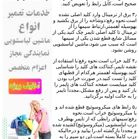
ﺻﺤﯿﺢ اﺳﺖ،ﮐﺎﺑﻞ راﺑﻂ را ﺗﻌﻮﯾﺾ کنید.
۳٫ ﺑﺮق از ﺗﺮﻣﯿﻨﺎل وارد ﮐﻠﯿﺪ اﺻﻠﯽ ﻧﺸﺪه
است.نحوه رﻓﻊ:دوشاخه را از ﺑﺮق بکشید و
بهوسیله اهممتر،ارﺗﺒﺎط سیمها را از
ﺗﺮﻣﯿﻨﺎل ﺗﺎ ﮐﻠﯿﺪ اﺻﻠﯽ ﺗﺎﯾﻤﺮ چک کنید.یکی از
مسائل شایع،ﻗﻄﻊ شدن ﯾﮑﯽ از سیمها
است که سبب می شود،ﻣﺎﺷﯿﻦ لباسشویی
روﺷﻦ نشود.
۴٫ ﮐﻠﯿﺪ ﺧﺮاب اﺳﺖ.نحوه رفع:ﺑﺎ اﺳﺘﻔﺎده از
ﻧﻘﺸﻪ ﺗﺎﯾﻤﺮ،ﮐﻨﺘﺎﮐﺖ ﻫﺎی ﮐﻠﯿﺪ را ﺷﻨﺎﺳﺎﯾﯽ
کنید.بهوسیله اهممتر هرکدام از قطبهای
ﮐﻠﯿﺪ را ﺗﺴﺖ ﮐﻨﯿﺪ.در ﺻﻮرت ﺧﺮاب ﺑﻮدن
ﮐﻠﯿﺪ میبایست ﺻﻔﺤﻪ ﮐﻨﺘﺎﮐﺖ ﻫﺎی ﺗﺎﯾﻤﺮ را
باز کنید و ﭘﺲ از رﻓﻊ مشکل،مجدداً ﺗﺎﯾﻤﺮ
را به حالت اوﻟﯿﻪ برگردانید.
۵٫ رابط های ﻣﯿﮑﺮوﺳﻮﺋﯿﭻ ﻗﻄﻊ شده اند و
ﯾﺎ ﻣﯿﮑﺮوﺳﻮﺋﯿﭻ ﺧﺮاب اﺳﺖ.نحوه
رفع:سیمهای راﺑﻄﯽ ﮐﻪ از ﺗﺎﯾﻤﺮ بهطرف
درب لباسشویی (ﻣﯿﮑﺮوﺳﻮﺋﯿﭻ)کشیده شده
و مجدداً بازگشته اند،را ﺑﯿﺎﺑﯿﺪ و درحالیکه
درب کاملاً ﺑﺴﺘﻪ اﺳﺖ،اﯾﻦ دو ﺳﯿﻢ را ﺑﻪ