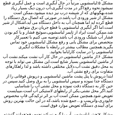
مشکل ۵:لباسشویی مرتباً در ﺣﺎل آﺑﮕﯿﺮی اﺳﺖ و ﻋﻤﻞ آﺑﮕﯿﺮی ﻗﻄﻊ
نمیشود.نحوه رﻓﻊ:اﮔﺮ در ﻣﺪت آﺑﮕﯿﺮی،آب درون دﯾﮓ ﺑﺴﯿﺎر زﯾﺎد
ﺷﺪه،بهگونهای ﮐﻪ از ﺷﯿﺸﻪ درب ﻧﯿﺰ دﯾﺪه میشود،ممکن است
مشکل از شیر ورودی آب باشد.در صورتی که اتصال برق دستگاه را
قطع کرده اید اما همچنان آب به داخل دستگاه می آید،اشکال از شیر
است.اما اگر آبگیری لباسشویی با قطع جریان برق متوقف
شد،ممکن است ایراد از تایمر لباسشویی،سوئیچ فشار و یا کم بودن
فشار آب شیلنگ ورودی آب باشد.توصیه می کنیم با تعمیرکار
متخصص برای مشکل یابی و رفع مشکل لباسشویی خود تماس
بگیرید.همچنین مطالب بیشتر در رابطه با مشکلات آبگیری
لباسشویی را در سایت کاراباما بخوانید.
مشکل ۶:از ﻣﺎﺷﯿﻦ لباسشویی در ﺣﺎل ﮐﺎر آب ﻧﺸﺖ میکند.نشت آب
از ماشین لباسشویی بسیار شایع است.این مشکل می تواند با توجه
به محل دقیق نشت آب،دلایل مختلفی داشته باشد و لذا راهکارهای
متفاوت برای رفع نشتی آب.
ابتدا درپوش یا پنل ﭘﺸﺖ ﻣﺎﺷﯿﻦ لباسشویی و درپوش ﻓﻮﻗﺎﻧﯽ را از
دستگاه ﺟﺪا ﻧﻤﻮده و ﺳﭙﺲ لباسشویی را ﺑﻪ ﺑﺮق وصل ﮐﻨﯿﺪ.سپس در
حین کار به دستگاه دقت نموده و ﻣﺤﻞ نشتی آب را ﺷﻨﺎﺳﺎﯾﯽ
کنید.اﮔﺮ ﻣﺤﻞ نشتی،ﯾﮑﯽ از رابطهای ﻻﺳﺘﯿﮑﯽ آب اﺳﺖ،میبایست
ﺗﻌﻮﯾﺾ شود.همچنین ﻣﻤﮑﻦ اﺳﺖ آب بر اثر ﺗﺮﮐﯿﺪﮔﯽ قابِ ﻣﺨﺼﻮص
ﺟﺎﭘﻮدری،واترپمپ و…جمع شده ﺑﺎﺷﺪ،ﮐﻪ در این حالت بهترین روش
برای آببندی دستگاه ﺗﻌﻮﯾﺾ ﻣﻮارد ﻓﻮق اﺳﺖ.
مشکل ۷:ﻫﯿﺘﺮ لباسشویی آب را ﮔﺮم نمیکند.نحوه رﻓﻊ:ﻫﻤﺎﻧﻨﺪ ﮔﺬﺷﺘﻪ