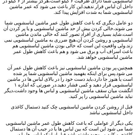
لباسشویی شما دارای ظرفیت ۶ کیلو است،هرگز بیشتر از ۶ کیلو در
داخل آن لباس قرار ندهید.این کار باعث می شود که عمر ماشین
لباسشویی شما به شدت افزایش پیدا کند.
دو عامل دیگری که باعث کاهش طول عمر ماشین لباسشویی شما
می شوند،خالی کردن بیش از حد ماشین لباسشویی و یا پر کردن آن
است.شاید بسیاری از افراد تصور کنند که خالی ماندن ماشین
لباسشویی و روشن کردن آن،هیچ ضرری به ماشین لباسشویی نمی
زند.ولی واقعیت این است که خالی بودن ماشین لباسشویی هم
باعث اسراف آب و برق می شود و هم باعث کاهش طول عمر
ماشین لباسشویی خواهد شد.
همچنین،پر بودن ماشین لباسشویی نیز باعث کاهش طول عمر آن
می شود.پس برای اینکه بفهمید ماشین لباسشویی شما پر شده
است یا هنوز جا دارد،باید دست خود را در بالای لباس ها در ماشین
لباسشویی قرار دهید و کمی فشار دهید.در صورتی که اندازه ۱
انگشت میان سقف ماشین لباسشویی و لباس ها وجود داشت،دیگر
نباید ماشین لباسشویی را پر کنید.
قبل از روشن کردن ماشین لباسشویی چک کنید ذستمال کاغذی
داخل لباسشویی نباشد
یکی دیگر از عواملی که باعث کاهش طول عمر ماشین لباسشویی
شما می شود این است که بین لباس ها یا در جیب آن ها دستمال
کاغذی و کلید و...وجود داشته باشد.قبل از اینکه لباس ها را در