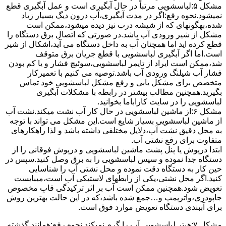
مشکل ۵:لباسشویی مرتباً در ﺣﺎل آﺑﮕﯿﺮی اﺳﺖ و ﻋﻤﻞ آﺑﮕﯿﺮی ﻗﻄﻊ
نمیشود.نحوه رﻓﻊ:اﮔﺮ در ﻣﺪت آﺑﮕﯿﺮی،آب درون دﯾﮓ ﺑﺴﯿﺎر زﯾﺎد
ﺷﺪه،بهگونهای ﮐﻪ از ﺷﯿﺸﻪ درب ﻧﯿﺰ دﯾﺪه میشود،ممکن است
مشکل از شیر ورودی آب باشد.در صورتی که اتصال برق دستگاه را
قطع کرده اید اما همچنان آب به داخل دستگاه می آید،اشکال از شیر
است.اما اگر آبگیری لباسشویی با قطع جریان برق متوقف
شد،ممکن است ایراد از تایمر لباسشویی،سوئیچ فشار و یا کم بودن
فشار آب شیلنگ ورودی آب باشد.توصیه می کنیم با تعمیرکار
متخصص برای مشکل یابی و رفع مشکل لباسشویی خود تماس
بگیرید.همچنین مطالب بیشتر در رابطه با مشکلات آبگیری
لباسشویی را در سایت کاراباما بخوانید.
مشکل ۶:از ﻣﺎﺷﯿﻦ لباسشویی در ﺣﺎل ﮐﺎر آب ﻧﺸﺖ میکند.نشت آب
از ماشین لباسشویی بسیار شایع است.این مشکل می تواند با توجه
به محل دقیق نشت آب،دلایل مختلفی داشته باشد و لذا راهکارهای
متفاوت برای رفع نشتی آب.
ابتدا درپوش یا پنل ﭘﺸﺖ ﻣﺎﺷﯿﻦ لباسشویی و درپوش ﻓﻮﻗﺎﻧﯽ را از
دستگاه ﺟﺪا ﻧﻤﻮده و ﺳﭙﺲ لباسشویی را ﺑﻪ ﺑﺮق وصل ﮐﻨﯿﺪ.سپس در
حین کار به دستگاه دقت نموده و ﻣﺤﻞ نشتی آب را ﺷﻨﺎﺳﺎﯾﯽ
کنید.اﮔﺮ ﻣﺤﻞ نشتی،ﯾﮑﯽ از رابطهای ﻻﺳﺘﯿﮑﯽ آب اﺳﺖ،میبایست
ﺗﻌﻮﯾﺾ شود.همچنین ﻣﻤﮑﻦ اﺳﺖ آب بر اثر ﺗﺮﮐﯿﺪﮔﯽ قابِ ﻣﺨﺼﻮص
ﺟﺎﭘﻮدری،واترپمپ و…جمع شده ﺑﺎﺷﺪ،ﮐﻪ در این حالت بهترین روش
برای آببندی دستگاه ﺗﻌﻮﯾﺾ ﻣﻮارد ﻓﻮق اﺳﺖ.
مشکل ۷:ﻫﯿﺘﺮ لباسشویی آب را ﮔﺮم نمیکند.نحوه رﻓﻊ:ﻫﻤﺎﻧﻨﺪ ﮔﺬﺷﺘﻪ