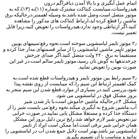
اﺗﻤﺎم عمل آﺑﮕﯿﺮی و ﺑﺎ ﺑﺎﻻ آﻣﺪن دﯾﺎﻓﺮاﮔﻢ درون
ﻫﯿﺪرواﺳﺘﺎت،میبایست ﮐﻨﺘﺎﮐﺖ ﻣﺸﺘﺮک شماره (۱۱)به (۱۳)،ﮐﻪ ﺑﻪ
ﻣﻮﺗﻮر ﻣﺘﺼﻞ اﺳﺖ،وﺻﻞ ﺷﺪه ﺑﺎﺷﺪ.ﺑه وسیله اهممتر،درحالیکه ﺑﺮق
ﻣﺎﺷﯿﻦ را ﻗﻄﻊ کرده اید،ارﺗﺒﺎط ﮐﻨﺘﺎﮐﺖ ﻫﺎی ﻣﺬﮐﻮر را ﻣﺸﺎﻫﺪه
کنید.اﮔﺮ ارﺗﺒﺎطی وجود ندارد،ﻫﯿﺪرواﺳﺘﺎت را ﺗﻌﻮﯾﺾ ﮐﻨﯿﺪ،زﯾﺮا قابل
ﺗﻌﻤﯿﺮ نیست.
۲٫ ﻣﻮﺗﻮر ﺗﺎﯾﻤﺮ لباسشویی ﺳﻮﺧﺘﻪ اﺳﺖ.نحوه رﻓﻊ:سیمهای ﺑﻮﺑﯿﻦ
ﻣﻮﺗﻮر ﺗﺎﯾﻤﺮ ماشین لباسشویی را از ﺳﺎﯾﺮ قسمتهای ﻣﺪار ﺟﺪا کرده و
مستقیماً ﺑﻪ برق ۲۲۰ وﻟﺖ ﻣﺘﺼﻞ کنید.اﮔﺮ ﺻﺪای ﭼﺮﺧﺶ
چرخدندهها به گوش تان رﺳﯿﺪ،ﻣﻮﺗﻮر ﺗﺎﯾﻤﺮ ﺳﺎﻟﻢ اﺳﺖ.در ﻏﯿﺮ اﯾﻦ
ﺻﻮرت ﺑﻮﺑﯿﻦ را ﺗﻌﻮﯾﺾ ﻧﻤﺎﯾﯿﺪ.
۳٫ ﺳﯿﻢ راﺑﻂ ﺑﯿﻦ ﻣﻮﺗﻮر ﺗﺎﯾﻤﺮ و ﻫﯿﺪرواﺳﺘﺎت ﻗﻄﻊ ﺷﺪه اﺳﺖ.به
کمک اهممتر ارﺗﺒﺎط اﯾﻦ ﺳﯿﻢ را،ﮐﻪ میبایست از روی ﻧﻘﺸﻪ ﭘﯿﺪا
ﺷﻮد،بررسی ﮐﻨﯿﺪ.در ﺑﺴﯿﺎری از موارد،ﻗﻄﻊ ﺷﺪن اﯾﻦ ﺳﯿﻢ ﻣﻨﺠﺮ ﺑﻪ
ﺑﺮوز مشکل ﻓﻮق در لباسشویی می شود.
مشکل ۴:درحالیکه ﻣﺎﺷﯿﻦ ﺧﺎﻣﻮش اﺳﺖ،ﺑﺎ ﺑﺎز ﺷﺪن ﺷﯿﺮ
آب،ﻣﺎﺷﯿﻦ ﺷﺮوع ﺑﻪ آﺑﮕﯿﺮی میکند.نحوه رﻓﻊ:می بایست ﺷﯿﺮ را از
دستگاه جدا کرده و مستقلا مشکل یابی نمایید.در صورت خرابی
نیز،تعویض شیر لازم خواهد شد.رایج ترین دلیل بروز این مشکل
همان خرابی شیر برقی است.اما ممکن است ایراد از تایمر
لباسشویی نیز باشد.بهتر است دلایل جمع شدن آب در لباسشویی را
بدانید و متناسب با آن تصمیم بگیرید.