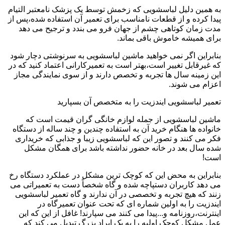
به همین دلیل لباسشویی که زخمش توسط یک پزشک نامعتبر التیام
پیدا کرده و از قطعات نامناسب برای تعمیر آن استفاده شده،پس از
مدت زمان کوتاهی چشم از جهان فرو می بندد و ترجیح می دهد
برای همیشه خاموش باقی بماند.
بنابراین اگر نمی خواهید ماشین لباسشویی به سرنوشتی دچار شود
که غیرقابل تغییر است،بهتر است به تعمیرکارانی اعتماد کنید که در
این زمینه سال ها تجربه و تخصص دارند و از سوی نمایندگی مجاز
اعزام می شوند.
تعمیر لباسشویی ایندزیت را به متخصص آن بسپارید
ماشین لباسشویی از جمله لوازم خانگی گران قیمت است که
خانواده ها هنگام خرید آن به استفاده چندین و چند ساله از دستگاه
فکر می کنند و تصور این که لباسشویی زیبا و جذابی که خریداری
شده سال بعد در خانه حضور نداشته باشد برای همگان مشکل
است!
بنابراین به محض این که کوچک ترین مشکل در عملکرد دستگاه رخ
می دهد کاربران دستپاچه شده و گاه شخصاً دست به تعمیراتی می
زنند که هیچ تجربه و تخصصی در آن ندارند و گاه تعمیر لباسشویی
ایندزیت را به اولین شماره ای که تحت عنوان تعمیرگاه در
اینترنت،روزنامه و...پیدا می کنند می سپارند! غافل از این که این
عمل مشکل کوچک اولیه را به یک ایراد بزرگ تبدیل می کند که