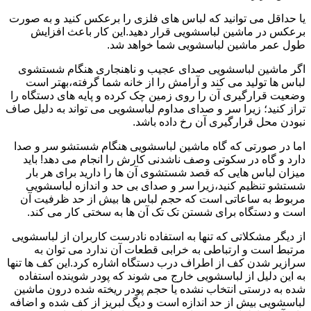
یا حداقل می توانید که لباس های فلزی را برعکس کنید و به صورت
برعکس در ماشین لباسشویی قرار دهید.این کار باعث افزایش
طول عمر ماشین لباسشویی شما خواهد شد.
اگر ماشین لباسشویی صدای عجیب و ناهنجاری هنگام شستشوی
لباس ها تولید می کند و آرامش را از خانه شما گرفته،بهتر است
وضعیت قرارگیری آن را روی زمین چک کرده و پایه های دستگاه را
تراز کنید؛ زیرا سر و صدای مداوم لباسشویی می تواند به دلیل صاف
نبودن محل قرارگیری آن رخ داده باشد.
اما در صورتی که گاه ماشین لباسشویی هنگام شستشو سر و صدا
دارد و گاه در سکوتی وصف ناشدنی کارش را انجام می دهد! باید
میزان لباس هایی که قصد شستشوی آن ها را دارید برای هر بار
شستشو تنظیم کنید،زیرا سر و صدای بی حد و اندازه لباسشویی
مربوط به ساعاتی است که حجم لباس ها بیش از حد ظرفیت آن
است و دستگاه برای شستن تک تک آن ها به سختی کار می کند.
از دیگر مشکلاتی که تنها به استفاده نادرست کاربران از لباسشویی
مرتبط است و ارتباطی به خرابی قطعات آن ندارد می توان به
سرازیر شدن کف از اطراف درب دستگاه اشاره کرد.این کف ها تنها
به این دلیل از لباسشویی خارج می شوند که پودر شوینده استفاده
شده به درستی انتخاب نشده یا حجم پودر ریخته شده درون ماشین
لباسشویی بیش از حد اندازه است و دیگ لبریز از کف شده و اضافه