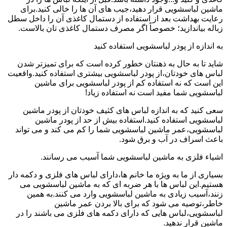
ماشین لباسشویی قرار دهید،جیب های آن ها را خالی کنید.برای
رعایت بهداشت بعد از استفاده از دستمال کاغذی آن را داخل سطل
زباله بیاندازید؛ خصوصاً اگر مصرف دستمال کاغذی تان بالاست.
به اندازه از پودر لباسشویی استفاده کنید
شاید تا به حال به ذهنتان خطور کرده است که برای تمیزتر شدن
لباس های خودتان،از پودر لباسشویی بیشتری استفاده کنید.واقعیت
این است که نه استفاده کم از پودر لباسشویی برای ماشین
لباسشویی شما مفید است نه استفاده زیاد!
سعی کنید که به اندازه لباس های کثیف خودتان از پودر ماشین
لباسشویی استفاده کنید.استفاده بیش از حد از پودر ماشین
لباسشویی،عمر ماشین لباسشویی شما را کم می کند و می تواند
باعث اسراف در آب و برق شود.
اشیاء فلزی به ماشین لباسشویی شما آسیب می رسانند.
بسیاری از ما به ویژه ما خانم ها،دارای لباس های فلزی و دکمه دار
هستیم.این لباس ها با هر ضربه ای که به ماشین لباسشویی می
زنند،آسیب زیادی به ماشین لباسشویی وارد می کنند.به همین
خاطر،توصیه می شود که برای بالا بردن عمر ماشین
لباسشویی،لباس هایی که دارای دکمه های فلزی می باشند را در
ماشین قرار ندهید.