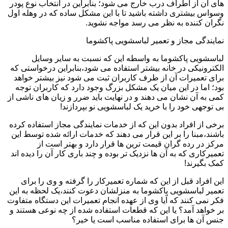
های آن از اطراف درب خارج می شود؛ بنابراین در انتخاب نوع پودر
وسواس بیشتری داشته باشید تا با این مشکل ساده که در وهله اول
نگران کننده به نظر می رسد مواجه نشوید.
نمایندگی مجاز و تعمیر لباسشویی پاکشوما
لباسشویی پاکشوما به واسطه این که نسبت به سایر وسایل
الکترونیکی در خانه بیشتر استفاده می شود،بنابراین درخواستی که
برای تعمیرات آن از طرف کاربران ثبت می شود نیز بیشتر خواهد
بود؛ اما در این میان یک مشکل بزرگ وجود دارد که کاربران توجه
کمی به آن نشان می دهند و در نهایت باید ضرر و زیان های ناشی از
بی توجهی خود را با خرید یک لباسشویی نو بپردازند!
برخی از افراد بدون این که از خدمات نمایندگی مجاز استفاده کرده
باشند،مبنا را بر این قرار می دهند که خدمات ارائه شده توسط این
مرکز در رده گران قیمت ترین ها قرار دارد و بهتر است از
تعمیرکاری که به آن ها نزدیک تر بوده و چند باری کار آن را دیده اند
کمک بگیرند!
این افراد قبل از این که شماره تعمیرکار را گرفته و وی را برای
تعمیر لباسشویی پاکشوما به منزلشان دعوت کنند،یک لحظه به این
فکر نمی کنند که آیا وی از عهده انجام تعمیرات این دستگاه متفاوت
بر خواهد آمد؟ یا این که قطعات استفاده شده از چه نوعی هستند و
جنس آن ها برای استفاده مناسب است یا خیر؟