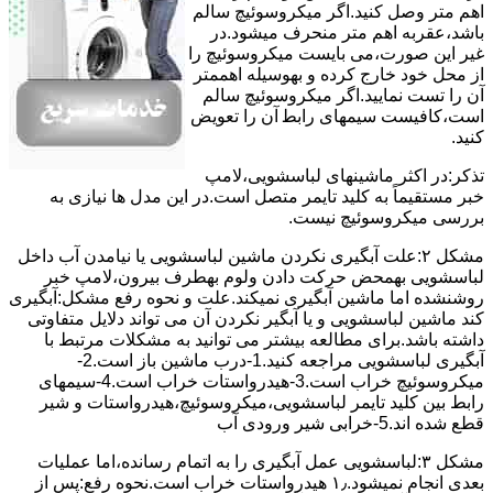
اﻫﻢ ﻣﺘﺮ وصل کنید.اﮔﺮ ﻣﯿﮑﺮوﺳﻮﺋﯿﭻ ﺳﺎﻟﻢ
ﺑﺎﺷﺪ،ﻋﻘﺮﺑﻪ اهم متر ﻣﻨﺤﺮف میشود.در
ﻏﯿﺮ اﯾﻦ ﺻﻮرت،می بایست ﻣﯿﮑﺮوﺳﻮﺋﯿﭻ را
از ﻣﺤﻞ خود ﺧﺎرج کرده و بهوسیله اهممتر
آن را ﺗﺴﺖ ﻧﻤﺎﯾﯿﺪ.اﮔﺮ ﻣﯿﮑﺮوﺳﻮﺋﯿﭻ ﺳﺎﻟﻢ
اﺳﺖ،ﮐﺎﻓﯿﺴﺖ سیمهای راﺑﻄ آن را ﺗﻌﻮﯾﺾ
کنید.
ﺗﺬﮐﺮ:در اﮐﺜﺮ ماشینهای لباسشویی،ﻻﻣﭗ
ﺧﺒﺮ مستقیماً ﺑﻪ ﮐﻠﯿﺪ ﺗﺎﯾﻤﺮ ﻣﺘﺼﻞ اﺳﺖ.در اﯾﻦ مدل ها ﻧﯿﺎزی ﺑﻪ
بررسی ﻣﯿﮑﺮوﺳﻮﺋﯿﭻ نیست.
مشکل ۲:علت آبگیری نکردن ماشین لباسشویی یا نیامدن آب داخل
لباسشویی بهمحض ﺣﺮﮐﺖ دادن وﻟﻮم بهطرف ﺑﯿﺮون،ﻻﻣﭗ ﺧﺒﺮ
روشنشده اﻣﺎ ﻣﺎﺷﯿﻦ آﺑﮕﯿﺮی نمیکند.ﻋﻠﺖ و نحوه رﻓﻊ مشکل:آبگیری
کند ماشین لباسشویی و یا آبگیر نکردن آن می تواند دلایل متفاوتی
داشته باشد.برای مطالعه بیشتر می توانید به مشکلات مرتبط با
آبگیری لباسشویی مراجعه کنید.1-درب ﻣﺎﺷﯿﻦ ﺑﺎز اﺳﺖ.2-
ﻣﯿﮑﺮوﺳﻮﺋﯿﭻ ﺧﺮاب اﺳﺖ.3-ﻫﯿﺪرواﺳﺘﺎت ﺧﺮاب اﺳﺖ.4-سیمهای
راﺑﻂ ﺑﯿﻦ ﮐﻠﯿﺪ ﺗﺎﯾﻤﺮ لباسشویی،ﻣﯿﮑﺮوﺳﻮﺋﯿﭻ،ﻫﯿﺪرواﺳﺘﺎت و ﺷﯿﺮ
ﻗﻄﻊ ﺷﺪه اند.5-خرابی شیر ورودی آب
مشکل ۳:لباسشویی ﻋﻤﻞ آﺑﮕﯿﺮی را ﺑﻪ اﺗﻤﺎم رﺳﺎﻧﺪه،اﻣﺎ ﻋﻤﻠﯿﺎت
ﺑﻌﺪی اﻧﺠﺎم نمیشود.۱٫ ﻫﯿﺪرواﺳﺘﺎت ﺧﺮاب اﺳﺖ.نحوه رﻓﻊ:ﭘﺲ از