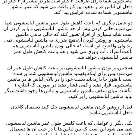
لباسشویی شما دارای ظرفیت ۶ کیلو است،هرگز بیشتر از ۶ کیلو در
داخل آن لباس قرار ندهید.این کار باعث می شود که عمر ماشین
لباسشویی شما به شدت افزایش پیدا کند.
دو عامل دیگری که باعث کاهش طول عمر ماشین لباسشویی شما
می شوند،خالی کردن بیش از حد ماشین لباسشویی و یا پر کردن آن
است.شاید بسیاری از افراد تصور کنند که خالی ماندن ماشین
لباسشویی و روشن کردن آن،هیچ ضرری به ماشین لباسشویی نمی
زند.ولی واقعیت این است که خالی بودن ماشین لباسشویی هم
باعث اسراف آب و برق می شود و هم باعث کاهش طول عمر
ماشین لباسشویی خواهد شد.
همچنین،پر بودن ماشین لباسشویی نیز باعث کاهش طول عمر آن
می شود.پس برای اینکه بفهمید ماشین لباسشویی شما پر شده
است یا هنوز جا دارد،باید دست خود را در بالای لباس ها در ماشین
لباسشویی قرار دهید و کمی فشار دهید.در صورتی که اندازه ۱
انگشت میان سقف ماشین لباسشویی و لباس ها وجود داشت،دیگر
نباید ماشین لباسشویی را پر کنید.
قبل از روشن کردن ماشین لباسشویی چک کنید ذستمال کاغذی
داخل لباسشویی نباشد
یکی دیگر از عواملی که باعث کاهش طول عمر ماشین لباسشویی
شما می شود این است که بین لباس ها یا در جیب آن ها دستمال
کاغذی و کلید و...وجود داشته باشد.قبل از اینکه لباس ها را در