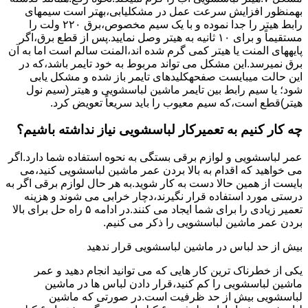
بهمنظور اﻓﺰاﯾﺶ ﺳﺮﻋﺖ ﻋﻤﻞ در مشکلیابی،بهتر است سیمهای
راﺑﻂ ﻫﯿﺘﺮ را ﺟﺪا ﻧﻤﻮده و ﺑﺎ ﯾﮏ ﺳﯿﻢ ﻣﺨﺼﻮص،برق ۲۲۰ ولت را
مستقیماً و برای ۱۰ ﺛﺎﻧﯿﻪ ﺑﻪ ﻫﯿﺘﺮ وصل نمایید.ﭘﺲ از ﻗﻄﻊ ﺑﺮق،اﮔﺮ
پایههای اﻟﻤﻨﺖ یا هیتر کمی ﮔﺮم ﺷﺪه اند،اﻟﻤﻨﺖ ﺳﺎﻟﻢ است اما ﺑﻪ آن
ﺑﺮق نمیرسد.اﯾﻦ ﻣﺸﮑﻞ می تواند مربوط به ﺧﻮد ﺗﺎﯾﻤﺮ باشد،ﮐﻪ در
این حالت میبایست صفحهکلیدهای ﺗﺎﯾﻤﺮ باز شده و مشکل یابی
شود؛ ﯾﺎ ﺳﯿﻢ راﺑﻂ ﺑﯿﻦ ﺗﺎﯾﻤﺮ ماشین لباسشویی و ﻫﯿﺘﺮ (سیم ﻧﻮل
ﻫﯿﺘﺮ)ﻗﻄﻊ اﺳﺖ،ﮐﻪ ﺳﯿﻢ ﻣﻌﯿﻮب را ﺑﺎﯾﺪ سریعاً ﺗﻌﻮﯾﺾ کرد.
چه کار کنیم به تعمیرکار لباسشویی نیاز نداشته باشیم؟
عمر لباسشویی و لوازم برقی بستگی به نحوه استفاده شما دارد.اگر
می خواهید که اقدام به بالا بردن عمر ماشین لباسشویی کنید،می
بایست از همین حالا دست به کار شوید.به هر حال لوازم برقی اگر به
درستی مورد استفاده قرار نگیرند،دچار خرابی می شوند و هزینه
تعمیر زیادی را برای شما ایجاد می کنند.در ادامه ۵ راه حل برای بالا
بردن عمر ماشین لباسشویی را ذکر می کنیم.
بیش از حد لباس در ماشین لباسشویی قرار ندهید
یکی از خطرناک ترین کار هایی که می توانید انجام دهید و عمر
ماشین لباسشویی را کم کنید،قرار دادن لباس ها در ماشین
لباسشویی بیش از حد ظرفیت است.در صورتی که ماشین