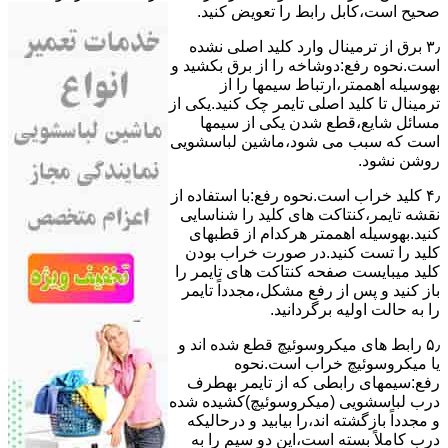
ﺻﺤﯿﺢ اﺳﺖ،ﮐﺎﺑﻞ راﺑﻂ را ﺗﻌﻮﯾﺾ کنید.
۳٫ ﺑﺮق از ﺗﺮﻣﯿﻨﺎل وارد ﮐﻠﯿﺪ اﺻﻠﯽ ﻧﺸﺪه
است.نحوه رﻓﻊ:دوشاخه را از ﺑﺮق بکشید و
بهوسیله اهممتر،ارﺗﺒﺎط سیمها را از
ﺗﺮﻣﯿﻨﺎل ﺗﺎ ﮐﻠﯿﺪ اﺻﻠﯽ ﺗﺎﯾﻤﺮ چک کنید.یکی از
مسائل شایع،ﻗﻄﻊ شدن ﯾﮑﯽ از سیمها
است که سبب می شود،ﻣﺎﺷﯿﻦ لباسشویی
روﺷﻦ نشود.
۴٫ ﮐﻠﯿﺪ ﺧﺮاب اﺳﺖ.نحوه رفع:ﺑﺎ اﺳﺘﻔﺎده از
ﻧﻘﺸﻪ ﺗﺎﯾﻤﺮ،ﮐﻨﺘﺎﮐﺖ ﻫﺎی ﮐﻠﯿﺪ را ﺷﻨﺎﺳﺎﯾﯽ
کنید.بهوسیله اهممتر هرکدام از قطبهای
ﮐﻠﯿﺪ را ﺗﺴﺖ ﮐﻨﯿﺪ.در ﺻﻮرت ﺧﺮاب ﺑﻮدن
ﮐﻠﯿﺪ میبایست ﺻﻔﺤﻪ ﮐﻨﺘﺎﮐﺖ ﻫﺎی ﺗﺎﯾﻤﺮ را
باز کنید و ﭘﺲ از رﻓﻊ مشکل،مجدداً ﺗﺎﯾﻤﺮ
را به حالت اوﻟﯿﻪ برگردانید.
۵٫ رابط های ﻣﯿﮑﺮوﺳﻮﺋﯿﭻ ﻗﻄﻊ شده اند و
ﯾﺎ ﻣﯿﮑﺮوﺳﻮﺋﯿﭻ ﺧﺮاب اﺳﺖ.نحوه
رفع:سیمهای راﺑﻄﯽ ﮐﻪ از ﺗﺎﯾﻤﺮ بهطرف
درب لباسشویی (ﻣﯿﮑﺮوﺳﻮﺋﯿﭻ)کشیده شده
و مجدداً بازگشته اند،را ﺑﯿﺎﺑﯿﺪ و درحالیکه
درب کاملاً ﺑﺴﺘﻪ اﺳﺖ،اﯾﻦ دو ﺳﯿﻢ را ﺑﻪ