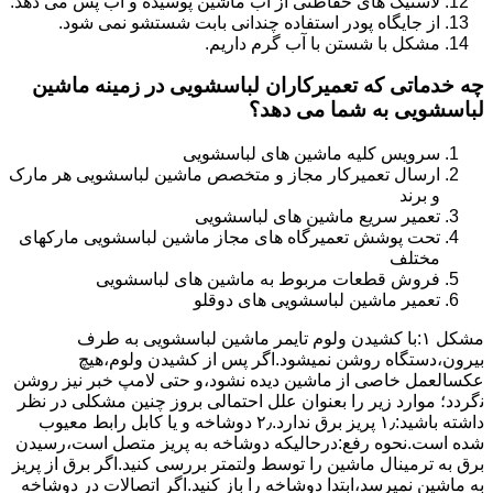
لاستیک های حفاظتی از آب ماشین پوسیده و آب پس می دهد.
از جایگاه پودر استفاده چندانی بابت شستشو نمی شود.
مشکل با شستن با آب گرم داریم.
چه خدماتی که تعمیرکاران لباسشویی در زمینه ماشین
لباسشویی به شما می دهد؟
سرویس کلیه ماشین های لباسشویی
ارسال تعمیرکار مجاز و متخصص ماشین لباسشویی هر مارک
و برند
تعمیر سریع ماشین های لباسشویی
تحت پوشش تعمیرگاه های مجاز ماشین لباسشویی مارکهای
مختلف
فروش قطعات مربوط به ماشین های لباسشویی
تعمیر ماشین لباسشویی های دوقلو
مشکل ۱:ﺑﺎ ﮐﺸﯿﺪن وﻟﻮم ﺗﺎﯾﻤﺮ ماشین لباسشویی به طرف
ﺑﯿﺮون،دستگاه روﺷﻦ نمیشود.اﮔﺮ ﭘﺲ از ﮐﺸﯿﺪن وﻟﻮم،ﻫﯿﭻ
عکسالعمل ﺧﺎﺻﯽ از ﻣﺎﺷﯿﻦ دﯾﺪه نشود،و حتی ﻻﻣﭗ ﺧﺒﺮ ﻧﯿﺰ روﺷﻦ
ﻧگردد؛ موارد زیر را بعنوان ﻋﻠﻞ احتمالی بروز چنین مشکلی در نظر
داشته باشید:۱٫ ﭘﺮﯾﺰ ﺑﺮق ﻧﺪارد.۲٫ دوﺷﺎﺧﻪ و ﯾﺎ ﮐﺎﺑﻞ راﺑﻂ ﻣﻌﯿﻮب
ﺷﺪه است.نحوه رفع:درحالیکه دوﺷﺎﺧﻪ ﺑﻪ ﭘﺮﯾﺰ ﻣﺘﺼﻞ اﺳﺖ،رﺳﯿﺪن
ﺑﺮق ﺑﻪ ﺗﺮﻣﯿﻨﺎل ﻣﺎﺷﯿﻦ را ﺗﻮﺳﻂ ولتمتر بررسی ﮐﻨﯿﺪ.اﮔﺮ ﺑﺮق از ﭘﺮﯾﺰ
ﺑﻪ ﻣﺎﺷﯿﻦ نمیرسد،اﺑﺘﺪا دوشاخه را باز کنید.اﮔﺮ اﺗﺼﺎﻻت در دوشاخه