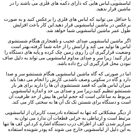
لباسشویی،لباس هایی که دارای دکمه های فلزی می باشند را در
ماشین قرار ندهید.
یا حداقل می توانید که لباس های فلزی را برعکس کنید و به صورت
برعکس در ماشین لباسشویی قرار دهید.این کار باعث افزایش
طول عمر ماشین لباسشویی شما خواهد شد.
اگر ماشین لباسشویی صدای عجیب و ناهنجاری هنگام شستشوی
لباس ها تولید می کند و آرامش را از خانه شما گرفته،بهتر است
وضعیت قرارگیری آن را روی زمین چک کرده و پایه های دستگاه را
تراز کنید؛ زیرا سر و صدای مداوم لباسشویی می تواند به دلیل صاف
نبودن محل قرارگیری آن رخ داده باشد.
اما در صورتی که گاه ماشین لباسشویی هنگام شستشو سر و صدا
دارد و گاه در سکوتی وصف ناشدنی کارش را انجام می دهد! باید
میزان لباس هایی که قصد شستشوی آن ها را دارید برای هر بار
شستشو تنظیم کنید،زیرا سر و صدای بی حد و اندازه لباسشویی
مربوط به ساعاتی است که حجم لباس ها بیش از حد ظرفیت آن
است و دستگاه برای شستن تک تک آن ها به سختی کار می کند.
از دیگر مشکلاتی که تنها به استفاده نادرست کاربران از لباسشویی
مرتبط است و ارتباطی به خرابی قطعات آن ندارد می توان به
سرازیر شدن کف از اطراف درب دستگاه اشاره کرد.این کف ها تنها
به این دلیل از لباسشویی خارج می شوند که پودر شوینده استفاده