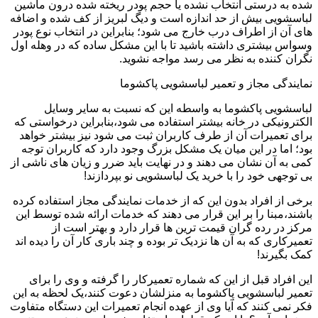
شده به درستی انتخاب نشده یا حجم پودر ریخته شده درون ماشین
لباسشویی بیش از حد اندازه است و دیگ لبریز از کف شده و اضافه
های آن از اطراف درب خارج می شود؛ بنابراین در انتخاب نوع پودر
وسواس بیشتری داشته باشید تا با این مشکل ساده که در وهله اول
نگران کننده به نظر می رسد مواجه نشوید.
نمایندگی مجاز و تعمیر لباسشویی پاکشوما
لباسشویی پاکشوما به واسطه این که نسبت به سایر وسایل
الکترونیکی در خانه بیشتر استفاده می شود،بنابراین درخواستی که
برای تعمیرات آن از طرف کاربران ثبت می شود نیز بیشتر خواهد
بود؛ اما در این میان یک مشکل بزرگ وجود دارد که کاربران توجه
کمی به آن نشان می دهند و در نهایت باید ضرر و زیان های ناشی از
بی توجهی خود را با خرید یک لباسشویی نو بپردازند!
برخی از افراد بدون این که از خدمات نمایندگی مجاز استفاده کرده
باشند،مبنا را بر این قرار می دهند که خدمات ارائه شده توسط این
مرکز در رده گران قیمت ترین ها قرار دارد و بهتر است از
تعمیرکاری که به آن ها نزدیک تر بوده و چند باری کار آن را دیده اند
کمک بگیرند!
این افراد قبل از این که شماره تعمیرکار را گرفته و وی را برای
تعمیر لباسشویی پاکشوما به منزلشان دعوت کنند،یک لحظه به این
فکر نمی کنند که آیا وی از عهده انجام تعمیرات این دستگاه متفاوت