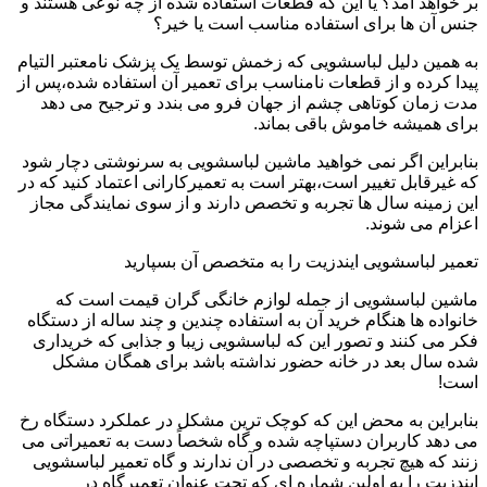
بر خواهد آمد؟ یا این که قطعات استفاده شده از چه نوعی هستند و
جنس آن ها برای استفاده مناسب است یا خیر؟
به همین دلیل لباسشویی که زخمش توسط یک پزشک نامعتبر التیام
پیدا کرده و از قطعات نامناسب برای تعمیر آن استفاده شده،پس از
مدت زمان کوتاهی چشم از جهان فرو می بندد و ترجیح می دهد
برای همیشه خاموش باقی بماند.
بنابراین اگر نمی خواهید ماشین لباسشویی به سرنوشتی دچار شود
که غیرقابل تغییر است،بهتر است به تعمیرکارانی اعتماد کنید که در
این زمینه سال ها تجربه و تخصص دارند و از سوی نمایندگی مجاز
اعزام می شوند.
تعمیر لباسشویی ایندزیت را به متخصص آن بسپارید
ماشین لباسشویی از جمله لوازم خانگی گران قیمت است که
خانواده ها هنگام خرید آن به استفاده چندین و چند ساله از دستگاه
فکر می کنند و تصور این که لباسشویی زیبا و جذابی که خریداری
شده سال بعد در خانه حضور نداشته باشد برای همگان مشکل
است!
بنابراین به محض این که کوچک ترین مشکل در عملکرد دستگاه رخ
می دهد کاربران دستپاچه شده و گاه شخصاً دست به تعمیراتی می
زنند که هیچ تجربه و تخصصی در آن ندارند و گاه تعمیر لباسشویی
ایندزیت را به اولین شماره ای که تحت عنوان تعمیرگاه در