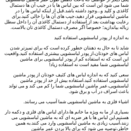
شما می شود این است که بین لباس ها یا در جیب آن ها دستمال
کاغذی و کلید و...وجود داشته باشد.قبل از اینکه لباس ها را در
ماشین لباسشویی قرار دهید،جیب های آن ها را خالی کنید.برای
رعایت بهداشت بعد از استفاده از دستمال کاغذی آن را داخل سطل
زباله بیاندازید؛ خصوصاً اگر مصرف دستمال کاغذی تان بالاست.
به اندازه از پودر لباسشویی استفاده کنید
شاید تا به حال به ذهنتان خطور کرده است که برای تمیزتر شدن
لباس های خودتان،از پودر لباسشویی بیشتری استفاده کنید.واقعیت
این است که نه استفاده کم از پودر لباسشویی برای ماشین
لباسشویی شما مفید است نه استفاده زیاد!
سعی کنید که به اندازه لباس های کثیف خودتان از پودر ماشین
لباسشویی استفاده کنید.استفاده بیش از حد از پودر ماشین
لباسشویی،عمر ماشین لباسشویی شما را کم می کند و می تواند
باعث اسراف در آب و برق شود.
اشیاء فلزی به ماشین لباسشویی شما آسیب می رسانند.
بسیاری از ما به ویژه ما خانم ها،دارای لباس های فلزی و دکمه دار
هستیم.این لباس ها با هر ضربه ای که به ماشین لباسشویی می
زنند،آسیب زیادی به ماشین لباسشویی وارد می کنند.به همین
خاطر،توصیه می شود که برای بالا بردن عمر ماشین