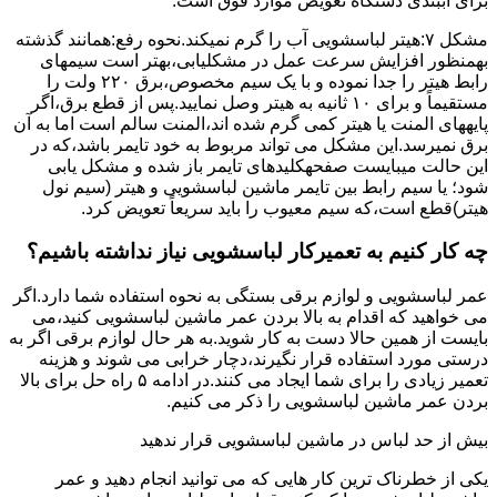
برای آببندی دستگاه ﺗﻌﻮﯾﺾ ﻣﻮارد ﻓﻮق اﺳﺖ.
مشکل ۷:ﻫﯿﺘﺮ لباسشویی آب را ﮔﺮم نمیکند.نحوه رﻓﻊ:ﻫﻤﺎﻧﻨﺪ ﮔﺬﺷﺘﻪ
بهمنظور اﻓﺰاﯾﺶ ﺳﺮﻋﺖ ﻋﻤﻞ در مشکلیابی،بهتر است سیمهای
راﺑﻂ ﻫﯿﺘﺮ را ﺟﺪا ﻧﻤﻮده و ﺑﺎ ﯾﮏ ﺳﯿﻢ ﻣﺨﺼﻮص،برق ۲۲۰ ولت را
مستقیماً و برای ۱۰ ﺛﺎﻧﯿﻪ ﺑﻪ ﻫﯿﺘﺮ وصل نمایید.ﭘﺲ از ﻗﻄﻊ ﺑﺮق،اﮔﺮ
پایههای اﻟﻤﻨﺖ یا هیتر کمی ﮔﺮم ﺷﺪه اند،اﻟﻤﻨﺖ ﺳﺎﻟﻢ است اما ﺑﻪ آن
ﺑﺮق نمیرسد.اﯾﻦ ﻣﺸﮑﻞ می تواند مربوط به ﺧﻮد ﺗﺎﯾﻤﺮ باشد،ﮐﻪ در
این حالت میبایست صفحهکلیدهای ﺗﺎﯾﻤﺮ باز شده و مشکل یابی
شود؛ ﯾﺎ ﺳﯿﻢ راﺑﻂ ﺑﯿﻦ ﺗﺎﯾﻤﺮ ماشین لباسشویی و ﻫﯿﺘﺮ (سیم ﻧﻮل
ﻫﯿﺘﺮ)ﻗﻄﻊ اﺳﺖ،ﮐﻪ ﺳﯿﻢ ﻣﻌﯿﻮب را ﺑﺎﯾﺪ سریعاً ﺗﻌﻮﯾﺾ کرد.
چه کار کنیم به تعمیرکار لباسشویی نیاز نداشته باشیم؟
عمر لباسشویی و لوازم برقی بستگی به نحوه استفاده شما دارد.اگر
می خواهید که اقدام به بالا بردن عمر ماشین لباسشویی کنید،می
بایست از همین حالا دست به کار شوید.به هر حال لوازم برقی اگر به
درستی مورد استفاده قرار نگیرند،دچار خرابی می شوند و هزینه
تعمیر زیادی را برای شما ایجاد می کنند.در ادامه ۵ راه حل برای بالا
بردن عمر ماشین لباسشویی را ذکر می کنیم.
بیش از حد لباس در ماشین لباسشویی قرار ندهید
یکی از خطرناک ترین کار هایی که می توانید انجام دهید و عمر