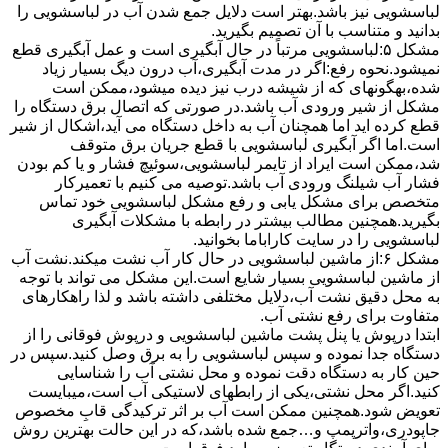
لباسشویی نیز باشد.بهتر است دلایل جمع شدن آب در لباسشویی را
بدانید و متناسب با آن تصمیم بگیرید.
مشکل ۵:لباسشویی مرتباً در ﺣﺎل آﺑﮕﯿﺮی اﺳﺖ و ﻋﻤﻞ آﺑﮕﯿﺮی ﻗﻄﻊ
نمیشود.نحوه رﻓﻊ:اﮔﺮ در ﻣﺪت آﺑﮕﯿﺮی،آب درون دﯾﮓ ﺑﺴﯿﺎر زﯾﺎد
ﺷﺪه،بهگونهای ﮐﻪ از ﺷﯿﺸﻪ درب ﻧﯿﺰ دﯾﺪه میشود،ممکن است
مشکل از شیر ورودی آب باشد.در صورتی که اتصال برق دستگاه را
قطع کرده اید اما همچنان آب به داخل دستگاه می آید،اشکال از شیر
است.اما اگر آبگیری لباسشویی با قطع جریان برق متوقف
شد،ممکن است ایراد از تایمر لباسشویی،سوئیچ فشار و یا کم بودن
فشار آب شیلنگ ورودی آب باشد.توصیه می کنیم با تعمیرکار
متخصص برای مشکل یابی و رفع مشکل لباسشویی خود تماس
بگیرید.همچنین مطالب بیشتر در رابطه با مشکلات آبگیری
لباسشویی را در سایت کاراباما بخوانید.
مشکل ۶:از ﻣﺎﺷﯿﻦ لباسشویی در ﺣﺎل ﮐﺎر آب ﻧﺸﺖ میکند.نشت آب
از ماشین لباسشویی بسیار شایع است.این مشکل می تواند با توجه
به محل دقیق نشت آب،دلایل مختلفی داشته باشد و لذا راهکارهای
متفاوت برای رفع نشتی آب.
ابتدا درپوش یا پنل ﭘﺸﺖ ﻣﺎﺷﯿﻦ لباسشویی و درپوش ﻓﻮﻗﺎﻧﯽ را از
دستگاه ﺟﺪا ﻧﻤﻮده و ﺳﭙﺲ لباسشویی را ﺑﻪ ﺑﺮق وصل ﮐﻨﯿﺪ.سپس در
حین کار به دستگاه دقت نموده و ﻣﺤﻞ نشتی آب را ﺷﻨﺎﺳﺎﯾﯽ
کنید.اﮔﺮ ﻣﺤﻞ نشتی،ﯾﮑﯽ از رابطهای ﻻﺳﺘﯿﮑﯽ آب اﺳﺖ،میبایست
ﺗﻌﻮﯾﺾ شود.همچنین ﻣﻤﮑﻦ اﺳﺖ آب بر اثر ﺗﺮﮐﯿﺪﮔﯽ قابِ ﻣﺨﺼﻮص
ﺟﺎﭘﻮدری،واترپمپ و…جمع شده ﺑﺎﺷﺪ،ﮐﻪ در این حالت بهترین روش