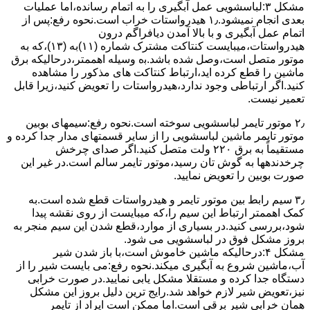
مشکل ۳:لباسشویی ﻋﻤﻞ آﺑﮕﯿﺮی را ﺑﻪ اﺗﻤﺎم رﺳﺎﻧﺪه،اﻣﺎ ﻋﻤﻠﯿﺎت
ﺑﻌﺪی اﻧﺠﺎم نمیشود.۱٫ ﻫﯿﺪرواﺳﺘﺎت ﺧﺮاب اﺳﺖ.نحوه رﻓﻊ:ﭘﺲ از
اﺗﻤﺎم عمل آﺑﮕﯿﺮی و ﺑﺎ ﺑﺎﻻ آﻣﺪن دﯾﺎﻓﺮاﮔﻢ درون
ﻫﯿﺪرواﺳﺘﺎت،میبایست ﮐﻨﺘﺎﮐﺖ ﻣﺸﺘﺮک شماره (۱۱)به (۱۳)،ﮐﻪ ﺑﻪ
ﻣﻮﺗﻮر ﻣﺘﺼﻞ اﺳﺖ،وﺻﻞ ﺷﺪه ﺑﺎﺷﺪ.ﺑه وسیله اهممتر،درحالیکه ﺑﺮق
ﻣﺎﺷﯿﻦ را ﻗﻄﻊ کرده اید،ارﺗﺒﺎط ﮐﻨﺘﺎﮐﺖ ﻫﺎی ﻣﺬﮐﻮر را ﻣﺸﺎﻫﺪه
کنید.اﮔﺮ ارﺗﺒﺎطی وجود ندارد،ﻫﯿﺪرواﺳﺘﺎت را ﺗﻌﻮﯾﺾ ﮐﻨﯿﺪ،زﯾﺮا قابل
ﺗﻌﻤﯿﺮ نیست.
۲٫ ﻣﻮﺗﻮر ﺗﺎﯾﻤﺮ لباسشویی ﺳﻮﺧﺘﻪ اﺳﺖ.نحوه رﻓﻊ:سیمهای ﺑﻮﺑﯿﻦ
ﻣﻮﺗﻮر ﺗﺎﯾﻤﺮ ماشین لباسشویی را از ﺳﺎﯾﺮ قسمتهای ﻣﺪار ﺟﺪا کرده و
مستقیماً ﺑﻪ برق ۲۲۰ وﻟﺖ ﻣﺘﺼﻞ کنید.اﮔﺮ ﺻﺪای ﭼﺮﺧﺶ
چرخدندهها به گوش تان رﺳﯿﺪ،ﻣﻮﺗﻮر ﺗﺎﯾﻤﺮ ﺳﺎﻟﻢ اﺳﺖ.در ﻏﯿﺮ اﯾﻦ
ﺻﻮرت ﺑﻮﺑﯿﻦ را ﺗﻌﻮﯾﺾ ﻧﻤﺎﯾﯿﺪ.
۳٫ ﺳﯿﻢ راﺑﻂ ﺑﯿﻦ ﻣﻮﺗﻮر ﺗﺎﯾﻤﺮ و ﻫﯿﺪرواﺳﺘﺎت ﻗﻄﻊ ﺷﺪه اﺳﺖ.به
کمک اهممتر ارﺗﺒﺎط اﯾﻦ ﺳﯿﻢ را،ﮐﻪ میبایست از روی ﻧﻘﺸﻪ ﭘﯿﺪا
ﺷﻮد،بررسی ﮐﻨﯿﺪ.در ﺑﺴﯿﺎری از موارد،ﻗﻄﻊ ﺷﺪن اﯾﻦ ﺳﯿﻢ ﻣﻨﺠﺮ ﺑﻪ
ﺑﺮوز مشکل ﻓﻮق در لباسشویی می شود.
مشکل ۴:درحالیکه ﻣﺎﺷﯿﻦ ﺧﺎﻣﻮش اﺳﺖ،ﺑﺎ ﺑﺎز ﺷﺪن ﺷﯿﺮ
آب،ﻣﺎﺷﯿﻦ ﺷﺮوع ﺑﻪ آﺑﮕﯿﺮی میکند.نحوه رﻓﻊ:می بایست ﺷﯿﺮ را از
دستگاه جدا کرده و مستقلا مشکل یابی نمایید.در صورت خرابی
نیز،تعویض شیر لازم خواهد شد.رایج ترین دلیل بروز این مشکل
همان خرابی شیر برقی است.اما ممکن است ایراد از تایمر