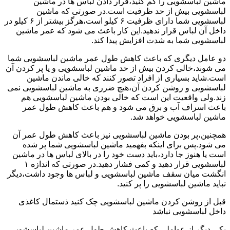
ماشین لباسشویی را کم کنید،قرار دادن لباس ها در ماشین
لباسشویی بیش از حد ظرفیت است.در صورتی که ماشین
لباسشویی شما دارای ظرفیت ۶ کیلو است،هرگز بیشتر از ۶ کیلو در
داخل آن لباس قرار ندهید.این کار باعث می شود که عمر ماشین
لباسشویی شما به شدت افزایش پیدا کند.
دو عامل دیگری که باعث کاهش طول عمر ماشین لباسشویی شما
می شوند،خالی کردن بیش از حد ماشین لباسشویی و یا پر کردن آن
است.شاید بسیاری از افراد تصور کنند که خالی ماندن ماشین
لباسشویی و روشن کردن آن،هیچ ضرری به ماشین لباسشویی نمی
زند.ولی واقعیت این است که خالی بودن ماشین لباسشویی هم
باعث اسراف آب و برق می شود و هم باعث کاهش طول عمر
ماشین لباسشویی خواهد شد.
همچنین،پر بودن ماشین لباسشویی نیز باعث کاهش طول عمر آن
می شود.پس برای اینکه بفهمید ماشین لباسشویی شما پر شده
است یا هنوز جا دارد،باید دست خود را در بالای لباس ها در ماشین
لباسشویی قرار دهید و کمی فشار دهید.در صورتی که اندازه ۱
انگشت میان سقف ماشین لباسشویی و لباس ها وجود داشت،دیگر
نباید ماشین لباسشویی را پر کنید.
قبل از روشن کردن ماشین لباسشویی چک کنید ذستمال کاغذی
داخل لباسشویی نباشد
یکی دیگر از عواملی که باعث کاهش طول عمر ماشین لباسشویی