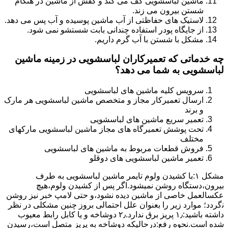
ماشین لباسشویی کف می کند و کفش از ماشین در هنگام
شستن بیرون می زند.
لاستیک های حفاظتی از آب ماشین پوسیده و آب پس می دهد.
از جایگاه پودر استفاده چندانی بابت شستشو نمی شود.
مشکل با شستن با آب گرم داریم.
چه خدماتی که تعمیرکاران لباسشویی در زمینه ماشین
لباسشویی به شما می دهد؟
سرویس کلیه ماشین های لباسشویی
ارسال تعمیرکار مجاز و متخصص ماشین لباسشویی هر مارک
و برند
تعمیر سریع ماشین های لباسشویی
تحت پوشش تعمیرگاه های مجاز ماشین لباسشویی مارکهای
مختلف
فروش قطعات مربوط به ماشین های لباسشویی
تعمیر ماشین لباسشویی های دوقلو
مشکل ۱:ﺑﺎ ﮐﺸﯿﺪن وﻟﻮم ﺗﺎﯾﻤﺮ ماشین لباسشویی به طرف
ﺑﯿﺮون،دستگاه روﺷﻦ نمیشود.اﮔﺮ ﭘﺲ از ﮐﺸﯿﺪن وﻟﻮم،ﻫﯿﭻ
عکسالعمل ﺧﺎﺻﯽ از ﻣﺎﺷﯿﻦ دﯾﺪه نشود،و حتی ﻻﻣﭗ ﺧﺒﺮ ﻧﯿﺰ روﺷﻦ
ﻧگردد؛ موارد زیر را بعنوان ﻋﻠﻞ احتمالی بروز چنین مشکلی در نظر
داشته باشید:۱٫ ﭘﺮﯾﺰ ﺑﺮق ﻧﺪارد.۲٫ دوﺷﺎﺧﻪ و ﯾﺎ ﮐﺎﺑﻞ راﺑﻂ ﻣﻌﯿﻮب
ﺷﺪه است.نحوه رفع:درحالیکه دوﺷﺎﺧﻪ ﺑﻪ ﭘﺮﯾﺰ ﻣﺘﺼﻞ اﺳﺖ،رﺳﯿﺪن