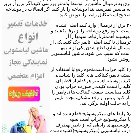
ﺑﺮق ﺑﻪ ﺗﺮﻣﯿﻨﺎل ﻣﺎﺷﯿﻦ را ﺗﻮﺳﻂ ولتمتر بررسی ﮐﻨﯿﺪ.اﮔﺮ ﺑﺮق از ﭘﺮﯾﺰ
ﺑﻪ ﻣﺎﺷﯿﻦ نمیرسد،اﺑﺘﺪا دوشاخه را باز کنید.اﮔﺮ اﺗﺼﺎﻻت در دوشاخه
ﺻﺤﯿﺢ اﺳﺖ،ﮐﺎﺑﻞ راﺑﻂ را ﺗﻌﻮﯾﺾ کنید.
۳٫ ﺑﺮق از ﺗﺮﻣﯿﻨﺎل وارد ﮐﻠﯿﺪ اﺻﻠﯽ ﻧﺸﺪه
است.نحوه رﻓﻊ:دوشاخه را از ﺑﺮق بکشید و
بهوسیله اهممتر،ارﺗﺒﺎط سیمها را از
ﺗﺮﻣﯿﻨﺎل ﺗﺎ ﮐﻠﯿﺪ اﺻﻠﯽ ﺗﺎﯾﻤﺮ چک کنید.یکی از
مسائل شایع،ﻗﻄﻊ شدن ﯾﮑﯽ از سیمها
است که سبب می شود،ﻣﺎﺷﯿﻦ لباسشویی
روﺷﻦ نشود.
۴٫ ﮐﻠﯿﺪ ﺧﺮاب اﺳﺖ.نحوه رفع:ﺑﺎ اﺳﺘﻔﺎده از
ﻧﻘﺸﻪ ﺗﺎﯾﻤﺮ،ﮐﻨﺘﺎﮐﺖ ﻫﺎی ﮐﻠﯿﺪ را ﺷﻨﺎﺳﺎﯾﯽ
کنید.بهوسیله اهممتر هرکدام از قطبهای
ﮐﻠﯿﺪ را ﺗﺴﺖ ﮐﻨﯿﺪ.در ﺻﻮرت ﺧﺮاب ﺑﻮدن
ﮐﻠﯿﺪ میبایست ﺻﻔﺤﻪ ﮐﻨﺘﺎﮐﺖ ﻫﺎی ﺗﺎﯾﻤﺮ را
باز کنید و ﭘﺲ از رﻓﻊ مشکل،مجدداً ﺗﺎﯾﻤﺮ
را به حالت اوﻟﯿﻪ برگردانید.
۵٫ رابط های ﻣﯿﮑﺮوﺳﻮﺋﯿﭻ ﻗﻄﻊ شده اند و
ﯾﺎ ﻣﯿﮑﺮوﺳﻮﺋﯿﭻ ﺧﺮاب اﺳﺖ.نحوه
رفع:سیمهای راﺑﻄﯽ ﮐﻪ از ﺗﺎﯾﻤﺮ بهطرف
درب لباسشویی (ﻣﯿﮑﺮوﺳﻮﺋﯿﭻ)کشیده شده