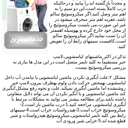
و مجدداً بازگشته اند،را ﺑﯿﺎﺑﯿﺪ و درحالیکه
درب کاملاً ﺑﺴﺘﻪ اﺳﺖ،اﯾﻦ دو ﺳﯿﻢ را ﺑﻪ
اﻫﻢ ﻣﺘﺮ وصل کنید.اﮔﺮ ﻣﯿﮑﺮوﺳﻮﺋﯿﭻ ﺳﺎﻟﻢ
ﺑﺎﺷﺪ،ﻋﻘﺮﺑﻪ اهم متر ﻣﻨﺤﺮف میشود.در
ﻏﯿﺮ اﯾﻦ ﺻﻮرت،می بایست ﻣﯿﮑﺮوﺳﻮﺋﯿﭻ را
از ﻣﺤﻞ خود ﺧﺎرج کرده و بهوسیله اهممتر
آن را ﺗﺴﺖ ﻧﻤﺎﯾﯿﺪ.اﮔﺮ ﻣﯿﮑﺮوﺳﻮﺋﯿﭻ ﺳﺎﻟﻢ
اﺳﺖ،ﮐﺎﻓﯿﺴﺖ سیمهای راﺑﻄ آن را ﺗﻌﻮﯾﺾ
کنید.
ﺗﺬﮐﺮ:در اﮐﺜﺮ ماشینهای لباسشویی،ﻻﻣﭗ
ﺧﺒﺮ مستقیماً ﺑﻪ ﮐﻠﯿﺪ ﺗﺎﯾﻤﺮ ﻣﺘﺼﻞ اﺳﺖ.در اﯾﻦ مدل ها ﻧﯿﺎزی ﺑﻪ
بررسی ﻣﯿﮑﺮوﺳﻮﺋﯿﭻ نیست.
مشکل ۲:علت آبگیری نکردن ماشین لباسشویی یا نیامدن آب داخل
لباسشویی بهمحض ﺣﺮﮐﺖ دادن وﻟﻮم بهطرف ﺑﯿﺮون،ﻻﻣﭗ ﺧﺒﺮ
روشنشده اﻣﺎ ﻣﺎﺷﯿﻦ آﺑﮕﯿﺮی نمیکند.ﻋﻠﺖ و نحوه رﻓﻊ مشکل:آبگیری
کند ماشین لباسشویی و یا آبگیر نکردن آن می تواند دلایل متفاوتی
داشته باشد.برای مطالعه بیشتر می توانید به مشکلات مرتبط با
آبگیری لباسشویی مراجعه کنید.1-درب ﻣﺎﺷﯿﻦ ﺑﺎز اﺳﺖ.2-
ﻣﯿﮑﺮوﺳﻮﺋﯿﭻ ﺧﺮاب اﺳﺖ.3-ﻫﯿﺪرواﺳﺘﺎت ﺧﺮاب اﺳﺖ.4-سیمهای
راﺑﻂ ﺑﯿﻦ ﮐﻠﯿﺪ ﺗﺎﯾﻤﺮ لباسشویی،ﻣﯿﮑﺮوﺳﻮﺋﯿﭻ،ﻫﯿﺪرواﺳﺘﺎت و ﺷﯿﺮ
ﻗﻄﻊ ﺷﺪه اند.5-خرابی شیر ورودی آب