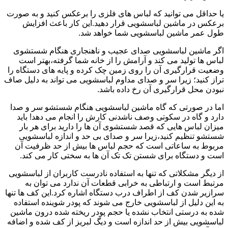
یا حداقل می توانید که لباس های فلزی را برعکس کنید و به صورت
برعکس در ماشین لباسشویی قرار دهید.این کار باعث افزایش
طول عمر ماشین لباسشویی شما خواهد شد.
اگر ماشین لباسشویی صدای عجیب و ناهنجاری هنگام شستشوی
لباس ها تولید می کند و آرامش را از خانه شما گرفته،بهتر است
وضعیت قرارگیری آن را روی زمین چک کرده و پایه های دستگاه را
تراز کنید؛ زیرا سر و صدای مداوم لباسشویی می تواند به دلیل صاف
نبودن محل قرارگیری آن رخ داده باشد.
اما در صورتی که گاه ماشین لباسشویی هنگام شستشو سر و صدا
دارد و گاه در سکوتی وصف ناشدنی کارش را انجام می دهد! باید
میزان لباس هایی که قصد شستشوی آن ها را دارید برای هر بار
شستشو تنظیم کنید،زیرا سر و صدای بی حد و اندازه لباسشویی
مربوط به ساعاتی است که حجم لباس ها بیش از حد ظرفیت آن
است و دستگاه برای شستن تک تک آن ها به سختی کار می کند.
از دیگر مشکلاتی که تنها به استفاده نادرست کاربران از لباسشویی
مرتبط است و ارتباطی به خرابی قطعات آن ندارد می توان به
سرازیر شدن کف از اطراف درب دستگاه اشاره کرد.این کف ها تنها
به این دلیل از لباسشویی خارج می شوند که پودر شوینده استفاده
شده به درستی انتخاب نشده یا حجم پودر ریخته شده درون ماشین
لباسشویی بیش از حد اندازه است و دیگ لبریز از کف شده و اضافه