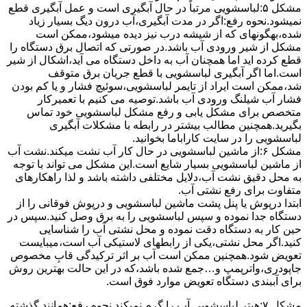
مشکل ۵:لباسشویی مرتباً در ﺣﺎل آﺑﮕﯿﺮی اﺳﺖ و ﻋﻤﻞ آﺑﮕﯿﺮی ﻗﻄﻊ
نمیشود.نحوه رﻓﻊ:اﮔﺮ در ﻣﺪت آﺑﮕﯿﺮی،آب درون دﯾﮓ ﺑﺴﯿﺎر زﯾﺎد
ﺷﺪه،بهگونهای ﮐﻪ از ﺷﯿﺸﻪ درب ﻧﯿﺰ دﯾﺪه میشود،ممکن است
مشکل از شیر ورودی آب باشد.در صورتی که اتصال برق دستگاه را
قطع کرده اید اما همچنان آب به داخل دستگاه می آید،اشکال از شیر
است.اما اگر آبگیری لباسشویی با قطع جریان برق متوقف
شد،ممکن است ایراد از تایمر لباسشویی،سوئیچ فشار و یا کم بودن
فشار آب شیلنگ ورودی آب باشد.توصیه می کنیم با تعمیرکار
متخصص برای مشکل یابی و رفع مشکل لباسشویی خود تماس
بگیرید.همچنین مطالب بیشتر در رابطه با مشکلات آبگیری
لباسشویی را در سایت کاراباما بخوانید.
مشکل ۶:از ﻣﺎﺷﯿﻦ لباسشویی در ﺣﺎل ﮐﺎر آب ﻧﺸﺖ میکند.نشت آب
از ماشین لباسشویی بسیار شایع است.این مشکل می تواند با توجه
به محل دقیق نشت آب،دلایل مختلفی داشته باشد و لذا راهکارهای
متفاوت برای رفع نشتی آب.
ابتدا درپوش یا پنل ﭘﺸﺖ ﻣﺎﺷﯿﻦ لباسشویی و درپوش ﻓﻮﻗﺎﻧﯽ را از
دستگاه ﺟﺪا ﻧﻤﻮده و ﺳﭙﺲ لباسشویی را ﺑﻪ ﺑﺮق وصل ﮐﻨﯿﺪ.سپس در
حین کار به دستگاه دقت نموده و ﻣﺤﻞ نشتی آب را ﺷﻨﺎﺳﺎﯾﯽ
کنید.اﮔﺮ ﻣﺤﻞ نشتی،ﯾﮑﯽ از رابطهای ﻻﺳﺘﯿﮑﯽ آب اﺳﺖ،میبایست
ﺗﻌﻮﯾﺾ شود.همچنین ﻣﻤﮑﻦ اﺳﺖ آب بر اثر ﺗﺮﮐﯿﺪﮔﯽ قابِ ﻣﺨﺼﻮص
ﺟﺎﭘﻮدری،واترپمپ و…جمع شده ﺑﺎﺷﺪ،ﮐﻪ در این حالت بهترین روش
برای آببندی دستگاه ﺗﻌﻮﯾﺾ ﻣﻮارد ﻓﻮق اﺳﺖ.
مشکل ۷:ﻫﯿﺘﺮ لباسشویی آب را ﮔﺮم نمیکند.نحوه رﻓﻊ:ﻫﻤﺎﻧﻨﺪ ﮔﺬﺷﺘﻪ