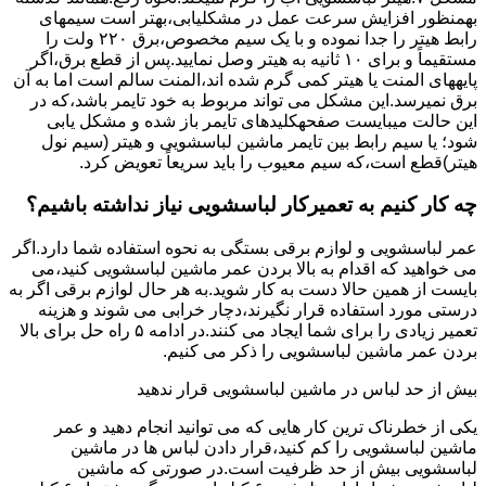
بهمنظور اﻓﺰاﯾﺶ ﺳﺮﻋﺖ ﻋﻤﻞ در مشکلیابی،بهتر است سیمهای
راﺑﻂ ﻫﯿﺘﺮ را ﺟﺪا ﻧﻤﻮده و ﺑﺎ ﯾﮏ ﺳﯿﻢ ﻣﺨﺼﻮص،برق ۲۲۰ ولت را
مستقیماً و برای ۱۰ ﺛﺎﻧﯿﻪ ﺑﻪ ﻫﯿﺘﺮ وصل نمایید.ﭘﺲ از ﻗﻄﻊ ﺑﺮق،اﮔﺮ
پایههای اﻟﻤﻨﺖ یا هیتر کمی ﮔﺮم ﺷﺪه اند،اﻟﻤﻨﺖ ﺳﺎﻟﻢ است اما ﺑﻪ آن
ﺑﺮق نمیرسد.اﯾﻦ ﻣﺸﮑﻞ می تواند مربوط به ﺧﻮد ﺗﺎﯾﻤﺮ باشد،ﮐﻪ در
این حالت میبایست صفحهکلیدهای ﺗﺎﯾﻤﺮ باز شده و مشکل یابی
شود؛ ﯾﺎ ﺳﯿﻢ راﺑﻂ ﺑﯿﻦ ﺗﺎﯾﻤﺮ ماشین لباسشویی و ﻫﯿﺘﺮ (سیم ﻧﻮل
ﻫﯿﺘﺮ)ﻗﻄﻊ اﺳﺖ،ﮐﻪ ﺳﯿﻢ ﻣﻌﯿﻮب را ﺑﺎﯾﺪ سریعاً ﺗﻌﻮﯾﺾ کرد.
چه کار کنیم به تعمیرکار لباسشویی نیاز نداشته باشیم؟
عمر لباسشویی و لوازم برقی بستگی به نحوه استفاده شما دارد.اگر
می خواهید که اقدام به بالا بردن عمر ماشین لباسشویی کنید،می
بایست از همین حالا دست به کار شوید.به هر حال لوازم برقی اگر به
درستی مورد استفاده قرار نگیرند،دچار خرابی می شوند و هزینه
تعمیر زیادی را برای شما ایجاد می کنند.در ادامه ۵ راه حل برای بالا
بردن عمر ماشین لباسشویی را ذکر می کنیم.
بیش از حد لباس در ماشین لباسشویی قرار ندهید
یکی از خطرناک ترین کار هایی که می توانید انجام دهید و عمر
ماشین لباسشویی را کم کنید،قرار دادن لباس ها در ماشین
لباسشویی بیش از حد ظرفیت است.در صورتی که ماشین