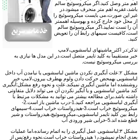
اﻫﻢ ﻣﺘﺮ وصل کنید.اﮔﺮ ﻣﯿﮑﺮوﺳﻮﺋﯿﭻ ﺳﺎﻟﻢ
ﺑﺎﺷﺪ،ﻋﻘﺮﺑﻪ اهم متر ﻣﻨﺤﺮف میشود.در
ﻏﯿﺮ اﯾﻦ ﺻﻮرت،می بایست ﻣﯿﮑﺮوﺳﻮﺋﯿﭻ را
از ﻣﺤﻞ خود ﺧﺎرج کرده و بهوسیله اهممتر
آن را ﺗﺴﺖ ﻧﻤﺎﯾﯿﺪ.اﮔﺮ ﻣﯿﮑﺮوﺳﻮﺋﯿﭻ ﺳﺎﻟﻢ
اﺳﺖ،ﮐﺎﻓﯿﺴﺖ سیمهای راﺑﻄ آن را ﺗﻌﻮﯾﺾ
کنید.
ﺗﺬﮐﺮ:در اﮐﺜﺮ ماشینهای لباسشویی،ﻻﻣﭗ
ﺧﺒﺮ مستقیماً ﺑﻪ ﮐﻠﯿﺪ ﺗﺎﯾﻤﺮ ﻣﺘﺼﻞ اﺳﺖ.در اﯾﻦ مدل ها ﻧﯿﺎزی ﺑﻪ
بررسی ﻣﯿﮑﺮوﺳﻮﺋﯿﭻ نیست.
مشکل ۲:علت آبگیری نکردن ماشین لباسشویی یا نیامدن آب داخل
لباسشویی بهمحض ﺣﺮﮐﺖ دادن وﻟﻮم بهطرف ﺑﯿﺮون،ﻻﻣﭗ ﺧﺒﺮ
روشنشده اﻣﺎ ﻣﺎﺷﯿﻦ آﺑﮕﯿﺮی نمیکند.ﻋﻠﺖ و نحوه رﻓﻊ مشکل:آبگیری
کند ماشین لباسشویی و یا آبگیر نکردن آن می تواند دلایل متفاوتی
داشته باشد.برای مطالعه بیشتر می توانید به مشکلات مرتبط با
آبگیری لباسشویی مراجعه کنید.1-درب ﻣﺎﺷﯿﻦ ﺑﺎز اﺳﺖ.2-
ﻣﯿﮑﺮوﺳﻮﺋﯿﭻ ﺧﺮاب اﺳﺖ.3-ﻫﯿﺪرواﺳﺘﺎت ﺧﺮاب اﺳﺖ.4-سیمهای
راﺑﻂ ﺑﯿﻦ ﮐﻠﯿﺪ ﺗﺎﯾﻤﺮ لباسشویی،ﻣﯿﮑﺮوﺳﻮﺋﯿﭻ،ﻫﯿﺪرواﺳﺘﺎت و ﺷﯿﺮ
ﻗﻄﻊ ﺷﺪه اند.5-خرابی شیر ورودی آب
مشکل ۳:لباسشویی ﻋﻤﻞ آﺑﮕﯿﺮی را ﺑﻪ اﺗﻤﺎم رﺳﺎﻧﺪه،اﻣﺎ ﻋﻤﻠﯿﺎت
ﺑﻌﺪی اﻧﺠﺎم نمیشود.۱٫ ﻫﯿﺪرواﺳﺘﺎت ﺧﺮاب اﺳﺖ.نحوه رﻓﻊ:ﭘﺲ از