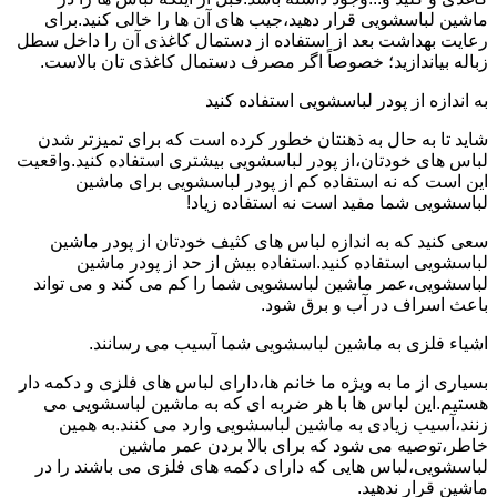
ماشین لباسشویی قرار دهید،جیب های آن ها را خالی کنید.برای
رعایت بهداشت بعد از استفاده از دستمال کاغذی آن را داخل سطل
زباله بیاندازید؛ خصوصاً اگر مصرف دستمال کاغذی تان بالاست.
به اندازه از پودر لباسشویی استفاده کنید
شاید تا به حال به ذهنتان خطور کرده است که برای تمیزتر شدن
لباس های خودتان،از پودر لباسشویی بیشتری استفاده کنید.واقعیت
این است که نه استفاده کم از پودر لباسشویی برای ماشین
لباسشویی شما مفید است نه استفاده زیاد!
سعی کنید که به اندازه لباس های کثیف خودتان از پودر ماشین
لباسشویی استفاده کنید.استفاده بیش از حد از پودر ماشین
لباسشویی،عمر ماشین لباسشویی شما را کم می کند و می تواند
باعث اسراف در آب و برق شود.
اشیاء فلزی به ماشین لباسشویی شما آسیب می رسانند.
بسیاری از ما به ویژه ما خانم ها،دارای لباس های فلزی و دکمه دار
هستیم.این لباس ها با هر ضربه ای که به ماشین لباسشویی می
زنند،آسیب زیادی به ماشین لباسشویی وارد می کنند.به همین
خاطر،توصیه می شود که برای بالا بردن عمر ماشین
لباسشویی،لباس هایی که دارای دکمه های فلزی می باشند را در
ماشین قرار ندهید.