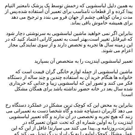
به همین دلیل لباسشویی که زخمش توسط یک پزشک نامعتبر التیام
پیدا کرده و از قطعات نامناسب برای تعمیر آن استفاده شده،پس از
مدت زمان کوتاهی چشم از جهان فرو می بندد و ترجیح می دهد
برای همیشه خاموش باقی بماند.
بنابراین اگر نمی خواهید ماشین لباسشویی به سرنوشتی دچار شود
که غیرقابل تغییر است،بهتر است به تعمیرکارانی اعتماد کنید که در
این زمینه سال ها تجربه و تخصص دارند و از سوی نمایندگی مجاز
اعزام می شوند.
تعمیر لباسشویی ایندزیت را به متخصص آن بسپارید
ماشین لباسشویی از جمله لوازم خانگی گران قیمت است که
خانواده ها هنگام خرید آن به استفاده چندین و چند ساله از دستگاه
فکر می کنند و تصور این که لباسشویی زیبا و جذابی که خریداری
شده سال بعد در خانه حضور نداشته باشد برای همگان مشکل
است!
بنابراین به محض این که کوچک ترین مشکل در عملکرد دستگاه رخ
می دهد کاربران دستپاچه شده و گاه شخصاً دست به تعمیراتی می
زنند که هیچ تجربه و تخصصی در آن ندارند و گاه تعمیر لباسشویی
ایندزیت را به اولین شماره ای که تحت عنوان تعمیرگاه در
اینترنت،روزنامه و...پیدا می کنند می سپارند! غافل از این که این
عمل مشکل کوچک اولیه را به یک ایراد بزرگ تبدیل می کند که