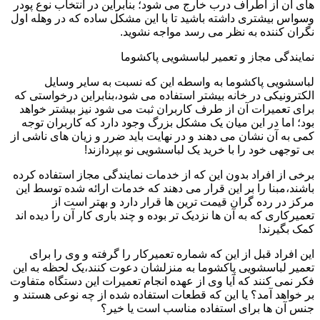
های آن از اطراف درب خارج می شود؛ بنابراین در انتخاب نوع پودر
وسواس بیشتری داشته باشید تا با این مشکل ساده که در وهله اول
نگران کننده به نظر می رسد مواجه نشوید.
نمایندگی مجاز و تعمیر لباسشویی پاکشوما
لباسشویی پاکشوما به واسطه این که نسبت به سایر وسایل
الکترونیکی در خانه بیشتر استفاده می شود،بنابراین درخواستی که
برای تعمیرات آن از طرف کاربران ثبت می شود نیز بیشتر خواهد
بود؛ اما در این میان یک مشکل بزرگ وجود دارد که کاربران توجه
کمی به آن نشان می دهند و در نهایت باید ضرر و زیان های ناشی از
بی توجهی خود را با خرید یک لباسشویی نو بپردازند!
برخی از افراد بدون این که از خدمات نمایندگی مجاز استفاده کرده
باشند،مبنا را بر این قرار می دهند که خدمات ارائه شده توسط این
مرکز در رده گران قیمت ترین ها قرار دارد و بهتر است از
تعمیرکاری که به آن ها نزدیک تر بوده و چند باری کار آن را دیده اند
کمک بگیرند!
این افراد قبل از این که شماره تعمیرکار را گرفته و وی را برای
تعمیر لباسشویی پاکشوما به منزلشان دعوت کنند،یک لحظه به این
فکر نمی کنند که آیا وی از عهده انجام تعمیرات این دستگاه متفاوت
بر خواهد آمد؟ یا این که قطعات استفاده شده از چه نوعی هستند و
جنس آن ها برای استفاده مناسب است یا خیر؟