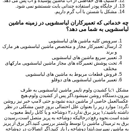
لاستیک های حفاظتی از آب ماشین پوسیده و آب پس می دهد.
از جایگاه پودر استفاده چندانی بابت شستشو نمی شود.
مشکل با شستن با آب گرم داریم.
چه خدماتی که تعمیرکاران لباسشویی در زمینه ماشین
لباسشویی به شما می دهد؟
سرویس کلیه ماشین های لباسشویی
ارسال تعمیرکار مجاز و متخصص ماشین لباسشویی هر مارک
و برند
تعمیر سریع ماشین های لباسشویی
تحت پوشش تعمیرگاه های مجاز ماشین لباسشویی مارکهای
مختلف
فروش قطعات مربوط به ماشین های لباسشویی
تعمیر ماشین لباسشویی های دوقلو
مشکل ۱:ﺑﺎ ﮐﺸﯿﺪن وﻟﻮم ﺗﺎﯾﻤﺮ ماشین لباسشویی به طرف
ﺑﯿﺮون،دستگاه روﺷﻦ نمیشود.اﮔﺮ ﭘﺲ از ﮐﺸﯿﺪن وﻟﻮم،ﻫﯿﭻ
عکسالعمل ﺧﺎﺻﯽ از ﻣﺎﺷﯿﻦ دﯾﺪه نشود،و حتی ﻻﻣﭗ ﺧﺒﺮ ﻧﯿﺰ روﺷﻦ
ﻧگردد؛ موارد زیر را بعنوان ﻋﻠﻞ احتمالی بروز چنین مشکلی در نظر
داشته باشید:۱٫ ﭘﺮﯾﺰ ﺑﺮق ﻧﺪارد.۲٫ دوﺷﺎﺧﻪ و ﯾﺎ ﮐﺎﺑﻞ راﺑﻂ ﻣﻌﯿﻮب
ﺷﺪه است.نحوه رفع:درحالیکه دوﺷﺎﺧﻪ ﺑﻪ ﭘﺮﯾﺰ ﻣﺘﺼﻞ اﺳﺖ،رﺳﯿﺪن
ﺑﺮق ﺑﻪ ﺗﺮﻣﯿﻨﺎل ﻣﺎﺷﯿﻦ را ﺗﻮﺳﻂ ولتمتر بررسی ﮐﻨﯿﺪ.اﮔﺮ ﺑﺮق از ﭘﺮﯾﺰ
ﺑﻪ ﻣﺎﺷﯿﻦ نمیرسد،اﺑﺘﺪا دوشاخه را باز کنید.اﮔﺮ اﺗﺼﺎﻻت در دوشاخه