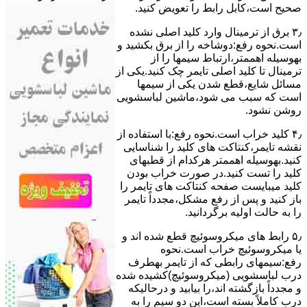
ﺻﺤﯿﺢ اﺳﺖ،ﮐﺎﺑﻞ راﺑﻂ را ﺗﻌﻮﯾﺾ کنید.
۳٫ ﺑﺮق از ﺗﺮﻣﯿﻨﺎل وارد ﮐﻠﯿﺪ اﺻﻠﯽ ﻧﺸﺪه
است.نحوه رﻓﻊ:دوشاخه را از ﺑﺮق بکشید و
بهوسیله اهممتر،ارﺗﺒﺎط سیمها را از
ﺗﺮﻣﯿﻨﺎل ﺗﺎ ﮐﻠﯿﺪ اﺻﻠﯽ ﺗﺎﯾﻤﺮ چک کنید.یکی از
مسائل شایع،ﻗﻄﻊ شدن ﯾﮑﯽ از سیمها
است که سبب می شود،ﻣﺎﺷﯿﻦ لباسشویی
روﺷﻦ نشود.
۴٫ ﮐﻠﯿﺪ ﺧﺮاب اﺳﺖ.نحوه رفع:ﺑﺎ اﺳﺘﻔﺎده از
ﻧﻘﺸﻪ ﺗﺎﯾﻤﺮ،ﮐﻨﺘﺎﮐﺖ ﻫﺎی ﮐﻠﯿﺪ را ﺷﻨﺎﺳﺎﯾﯽ
کنید.بهوسیله اهممتر هرکدام از قطبهای
ﮐﻠﯿﺪ را ﺗﺴﺖ ﮐﻨﯿﺪ.در ﺻﻮرت ﺧﺮاب ﺑﻮدن
ﮐﻠﯿﺪ میبایست ﺻﻔﺤﻪ ﮐﻨﺘﺎﮐﺖ ﻫﺎی ﺗﺎﯾﻤﺮ را
باز کنید و ﭘﺲ از رﻓﻊ مشکل،مجدداً ﺗﺎﯾﻤﺮ
را به حالت اوﻟﯿﻪ برگردانید.
۵٫ رابط های ﻣﯿﮑﺮوﺳﻮﺋﯿﭻ ﻗﻄﻊ شده اند و
ﯾﺎ ﻣﯿﮑﺮوﺳﻮﺋﯿﭻ ﺧﺮاب اﺳﺖ.نحوه
رفع:سیمهای راﺑﻄﯽ ﮐﻪ از ﺗﺎﯾﻤﺮ بهطرف
درب لباسشویی (ﻣﯿﮑﺮوﺳﻮﺋﯿﭻ)کشیده شده
و مجدداً بازگشته اند،را ﺑﯿﺎﺑﯿﺪ و درحالیکه
درب کاملاً ﺑﺴﺘﻪ اﺳﺖ،اﯾﻦ دو ﺳﯿﻢ را ﺑﻪ