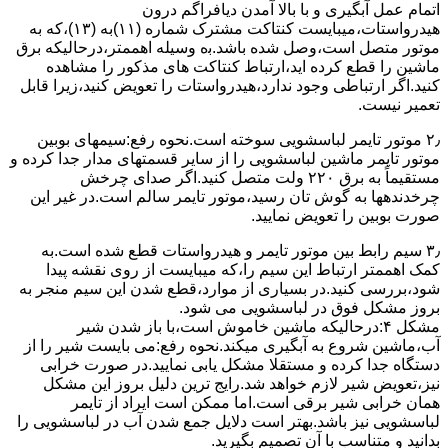
اﺗﻤﺎم عمل آﺑﮕﯿﺮی و ﺑﺎ ﺑﺎﻻ آﻣﺪن دﯾﺎﻓﺮاﮔﻢ درون
ﻫﯿﺪرواﺳﺘﺎت،میبایست ﮐﻨﺘﺎﮐﺖ ﻣﺸﺘﺮک شماره (۱۱)به (۱۳)،ﮐﻪ ﺑﻪ
ﻣﻮﺗﻮر ﻣﺘﺼﻞ اﺳﺖ،وﺻﻞ ﺷﺪه ﺑﺎﺷﺪ.ﺑه وسیله اهممتر،درحالیکه ﺑﺮق
ﻣﺎﺷﯿﻦ را ﻗﻄﻊ کرده اید،ارﺗﺒﺎط ﮐﻨﺘﺎﮐﺖ ﻫﺎی ﻣﺬﮐﻮر را ﻣﺸﺎﻫﺪه
کنید.اﮔﺮ ارﺗﺒﺎطی وجود ندارد،ﻫﯿﺪرواﺳﺘﺎت را ﺗﻌﻮﯾﺾ ﮐﻨﯿﺪ،زﯾﺮا قابل
ﺗﻌﻤﯿﺮ نیست.
۲٫ ﻣﻮﺗﻮر ﺗﺎﯾﻤﺮ لباسشویی ﺳﻮﺧﺘﻪ اﺳﺖ.نحوه رﻓﻊ:سیمهای ﺑﻮﺑﯿﻦ
ﻣﻮﺗﻮر ﺗﺎﯾﻤﺮ ماشین لباسشویی را از ﺳﺎﯾﺮ قسمتهای ﻣﺪار ﺟﺪا کرده و
مستقیماً ﺑﻪ برق ۲۲۰ وﻟﺖ ﻣﺘﺼﻞ کنید.اﮔﺮ ﺻﺪای ﭼﺮﺧﺶ
چرخدندهها به گوش تان رﺳﯿﺪ،ﻣﻮﺗﻮر ﺗﺎﯾﻤﺮ ﺳﺎﻟﻢ اﺳﺖ.در ﻏﯿﺮ اﯾﻦ
ﺻﻮرت ﺑﻮﺑﯿﻦ را ﺗﻌﻮﯾﺾ ﻧﻤﺎﯾﯿﺪ.
۳٫ ﺳﯿﻢ راﺑﻂ ﺑﯿﻦ ﻣﻮﺗﻮر ﺗﺎﯾﻤﺮ و ﻫﯿﺪرواﺳﺘﺎت ﻗﻄﻊ ﺷﺪه اﺳﺖ.به
کمک اهممتر ارﺗﺒﺎط اﯾﻦ ﺳﯿﻢ را،ﮐﻪ میبایست از روی ﻧﻘﺸﻪ ﭘﯿﺪا
ﺷﻮد،بررسی ﮐﻨﯿﺪ.در ﺑﺴﯿﺎری از موارد،ﻗﻄﻊ ﺷﺪن اﯾﻦ ﺳﯿﻢ ﻣﻨﺠﺮ ﺑﻪ
ﺑﺮوز مشکل ﻓﻮق در لباسشویی می شود.
مشکل ۴:درحالیکه ﻣﺎﺷﯿﻦ ﺧﺎﻣﻮش اﺳﺖ،ﺑﺎ ﺑﺎز ﺷﺪن ﺷﯿﺮ
آب،ﻣﺎﺷﯿﻦ ﺷﺮوع ﺑﻪ آﺑﮕﯿﺮی میکند.نحوه رﻓﻊ:می بایست ﺷﯿﺮ را از
دستگاه جدا کرده و مستقلا مشکل یابی نمایید.در صورت خرابی
نیز،تعویض شیر لازم خواهد شد.رایج ترین دلیل بروز این مشکل
همان خرابی شیر برقی است.اما ممکن است ایراد از تایمر
لباسشویی نیز باشد.بهتر است دلایل جمع شدن آب در لباسشویی را
بدانید و متناسب با آن تصمیم بگیرید.