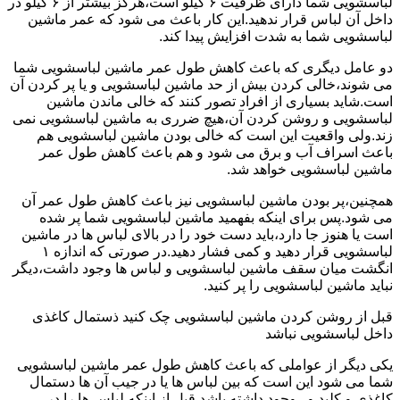
لباسشویی شما دارای ظرفیت ۶ کیلو است،هرگز بیشتر از ۶ کیلو در
داخل آن لباس قرار ندهید.این کار باعث می شود که عمر ماشین
لباسشویی شما به شدت افزایش پیدا کند.
دو عامل دیگری که باعث کاهش طول عمر ماشین لباسشویی شما
می شوند،خالی کردن بیش از حد ماشین لباسشویی و یا پر کردن آن
است.شاید بسیاری از افراد تصور کنند که خالی ماندن ماشین
لباسشویی و روشن کردن آن،هیچ ضرری به ماشین لباسشویی نمی
زند.ولی واقعیت این است که خالی بودن ماشین لباسشویی هم
باعث اسراف آب و برق می شود و هم باعث کاهش طول عمر
ماشین لباسشویی خواهد شد.
همچنین،پر بودن ماشین لباسشویی نیز باعث کاهش طول عمر آن
می شود.پس برای اینکه بفهمید ماشین لباسشویی شما پر شده
است یا هنوز جا دارد،باید دست خود را در بالای لباس ها در ماشین
لباسشویی قرار دهید و کمی فشار دهید.در صورتی که اندازه ۱
انگشت میان سقف ماشین لباسشویی و لباس ها وجود داشت،دیگر
نباید ماشین لباسشویی را پر کنید.
قبل از روشن کردن ماشین لباسشویی چک کنید ذستمال کاغذی
داخل لباسشویی نباشد
یکی دیگر از عواملی که باعث کاهش طول عمر ماشین لباسشویی
شما می شود این است که بین لباس ها یا در جیب آن ها دستمال
کاغذی و کلید و...وجود داشته باشد.قبل از اینکه لباس ها را در