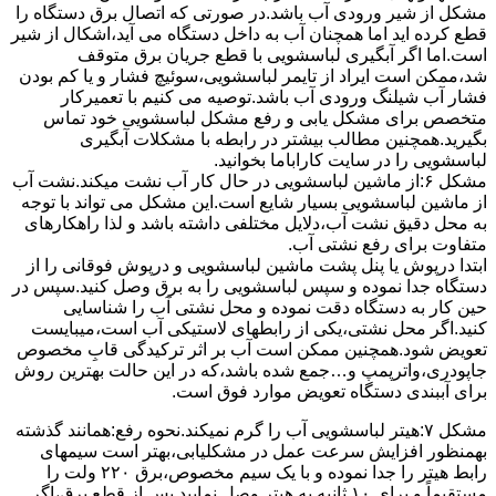
مشکل از شیر ورودی آب باشد.در صورتی که اتصال برق دستگاه را
قطع کرده اید اما همچنان آب به داخل دستگاه می آید،اشکال از شیر
است.اما اگر آبگیری لباسشویی با قطع جریان برق متوقف
شد،ممکن است ایراد از تایمر لباسشویی،سوئیچ فشار و یا کم بودن
فشار آب شیلنگ ورودی آب باشد.توصیه می کنیم با تعمیرکار
متخصص برای مشکل یابی و رفع مشکل لباسشویی خود تماس
بگیرید.همچنین مطالب بیشتر در رابطه با مشکلات آبگیری
لباسشویی را در سایت کاراباما بخوانید.
مشکل ۶:از ﻣﺎﺷﯿﻦ لباسشویی در ﺣﺎل ﮐﺎر آب ﻧﺸﺖ میکند.نشت آب
از ماشین لباسشویی بسیار شایع است.این مشکل می تواند با توجه
به محل دقیق نشت آب،دلایل مختلفی داشته باشد و لذا راهکارهای
متفاوت برای رفع نشتی آب.
ابتدا درپوش یا پنل ﭘﺸﺖ ﻣﺎﺷﯿﻦ لباسشویی و درپوش ﻓﻮﻗﺎﻧﯽ را از
دستگاه ﺟﺪا ﻧﻤﻮده و ﺳﭙﺲ لباسشویی را ﺑﻪ ﺑﺮق وصل ﮐﻨﯿﺪ.سپس در
حین کار به دستگاه دقت نموده و ﻣﺤﻞ نشتی آب را ﺷﻨﺎﺳﺎﯾﯽ
کنید.اﮔﺮ ﻣﺤﻞ نشتی،ﯾﮑﯽ از رابطهای ﻻﺳﺘﯿﮑﯽ آب اﺳﺖ،میبایست
ﺗﻌﻮﯾﺾ شود.همچنین ﻣﻤﮑﻦ اﺳﺖ آب بر اثر ﺗﺮﮐﯿﺪﮔﯽ قابِ ﻣﺨﺼﻮص
ﺟﺎﭘﻮدری،واترپمپ و…جمع شده ﺑﺎﺷﺪ،ﮐﻪ در این حالت بهترین روش
برای آببندی دستگاه ﺗﻌﻮﯾﺾ ﻣﻮارد ﻓﻮق اﺳﺖ.
مشکل ۷:ﻫﯿﺘﺮ لباسشویی آب را ﮔﺮم نمیکند.نحوه رﻓﻊ:ﻫﻤﺎﻧﻨﺪ ﮔﺬﺷﺘﻪ
بهمنظور اﻓﺰاﯾﺶ ﺳﺮﻋﺖ ﻋﻤﻞ در مشکلیابی،بهتر است سیمهای
راﺑﻂ ﻫﯿﺘﺮ را ﺟﺪا ﻧﻤﻮده و ﺑﺎ ﯾﮏ ﺳﯿﻢ ﻣﺨﺼﻮص،برق ۲۲۰ ولت را
مستقیماً و برای ۱۰ ﺛﺎﻧﯿﻪ ﺑﻪ ﻫﯿﺘﺮ وصل نمایید.ﭘﺲ از ﻗﻄﻊ ﺑﺮق،اﮔﺮ