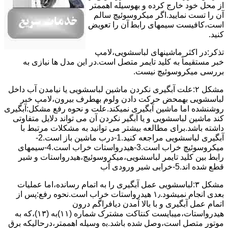
از ﻣﺤﻞ خود ﺧﺎرج کرده و بهوسیله اهممتر
آن را ﺗﺴﺖ ﻧﻤﺎﯾﯿﺪ.اﮔﺮ ﻣﯿﮑﺮوﺳﻮﺋﯿﭻ ﺳﺎﻟﻢ
اﺳﺖ،ﮐﺎﻓﯿﺴﺖ سیمهای راﺑﻄ آن را ﺗﻌﻮﯾﺾ
کنید.
ﺗﺬﮐﺮ:در اﮐﺜﺮ ماشینهای لباسشویی،ﻻﻣﭗ
ﺧﺒﺮ مستقیماً ﺑﻪ ﮐﻠﯿﺪ ﺗﺎﯾﻤﺮ ﻣﺘﺼﻞ اﺳﺖ.در اﯾﻦ مدل ها ﻧﯿﺎزی ﺑﻪ
بررسی ﻣﯿﮑﺮوﺳﻮﺋﯿﭻ نیست.
مشکل ۲:علت آبگیری نکردن ماشین لباسشویی یا نیامدن آب داخل
لباسشویی بهمحض ﺣﺮﮐﺖ دادن وﻟﻮم بهطرف ﺑﯿﺮون،ﻻﻣﭗ ﺧﺒﺮ
روشنشده اﻣﺎ ﻣﺎﺷﯿﻦ آﺑﮕﯿﺮی نمیکند.ﻋﻠﺖ و نحوه رﻓﻊ مشکل:آبگیری
کند ماشین لباسشویی و یا آبگیر نکردن آن می تواند دلایل متفاوتی
داشته باشد.برای مطالعه بیشتر می توانید به مشکلات مرتبط با
آبگیری لباسشویی مراجعه کنید.1-درب ﻣﺎﺷﯿﻦ ﺑﺎز اﺳﺖ.2-
ﻣﯿﮑﺮوﺳﻮﺋﯿﭻ ﺧﺮاب اﺳﺖ.3-ﻫﯿﺪرواﺳﺘﺎت ﺧﺮاب اﺳﺖ.4-سیمهای
راﺑﻂ ﺑﯿﻦ ﮐﻠﯿﺪ ﺗﺎﯾﻤﺮ لباسشویی،ﻣﯿﮑﺮوﺳﻮﺋﯿﭻ،ﻫﯿﺪرواﺳﺘﺎت و ﺷﯿﺮ
ﻗﻄﻊ ﺷﺪه اند.5-خرابی شیر ورودی آب
مشکل ۳:لباسشویی ﻋﻤﻞ آﺑﮕﯿﺮی را ﺑﻪ اﺗﻤﺎم رﺳﺎﻧﺪه،اﻣﺎ ﻋﻤﻠﯿﺎت
ﺑﻌﺪی اﻧﺠﺎم نمیشود.۱٫ ﻫﯿﺪرواﺳﺘﺎت ﺧﺮاب اﺳﺖ.نحوه رﻓﻊ:ﭘﺲ از
اﺗﻤﺎم عمل آﺑﮕﯿﺮی و ﺑﺎ ﺑﺎﻻ آﻣﺪن دﯾﺎﻓﺮاﮔﻢ درون
ﻫﯿﺪرواﺳﺘﺎت،میبایست ﮐﻨﺘﺎﮐﺖ ﻣﺸﺘﺮک شماره (۱۱)به (۱۳)،ﮐﻪ ﺑﻪ
ﻣﻮﺗﻮر ﻣﺘﺼﻞ اﺳﺖ،وﺻﻞ ﺷﺪه ﺑﺎﺷﺪ.ﺑه وسیله اهممتر،درحالیکه ﺑﺮق