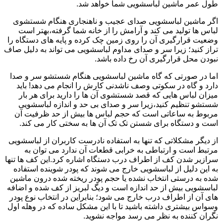
طول عمر ماشین لباسشویی شما خواهد شد.
اگر ماشین لباسشویی صدای عجیب و ناهنجاری هنگام شستشوی
لباس ها تولید می کند و آرامش را از خانه شما گرفته،بهتر است
وضعیت قرارگیری آن را روی زمین چک کرده و پایه های دستگاه را
تراز کنید؛ زیرا سر و صدای مداوم لباسشویی می تواند به دلیل صاف
نبودن محل قرارگیری آن رخ داده باشد.
اما در صورتی که گاه ماشین لباسشویی هنگام شستشو سر و صدا
دارد و گاه در سکوتی وصف ناشدنی کارش را انجام می دهد! باید
میزان لباس هایی که قصد شستشوی آن ها را دارید برای هر بار
شستشو تنظیم کنید،زیرا سر و صدای بی حد و اندازه لباسشویی
مربوط به ساعاتی است که حجم لباس ها بیش از حد ظرفیت آن
است و دستگاه برای شستن تک تک آن ها به سختی کار می کند.
از دیگر مشکلاتی که تنها به استفاده نادرست کاربران از لباسشویی
مرتبط است و ارتباطی به خرابی قطعات آن ندارد می توان به
سرازیر شدن کف از اطراف درب دستگاه اشاره کرد.این کف ها تنها
به این دلیل از لباسشویی خارج می شوند که پودر شوینده استفاده
شده به درستی انتخاب نشده یا حجم پودر ریخته شده درون ماشین
لباسشویی بیش از حد اندازه است و دیگ لبریز از کف شده و اضافه
های آن از اطراف درب خارج می شود؛ بنابراین در انتخاب نوع پودر
وسواس بیشتری داشته باشید تا با این مشکل ساده که در وهله اول
نگران کننده به نظر می رسد مواجه نشوید.