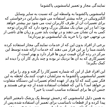
نمایندگی مجاز و تعمیر لباسشویی پاکشوما
لباسشویی پاکشوما به واسطه این که نسبت به سایر وسایل
الکترونیکی در خانه بیشتر استفاده می شود،بنابراین درخواستی که
برای تعمیرات آن از طرف کاربران ثبت می شود نیز بیشتر خواهد
بود؛ اما در این میان یک مشکل بزرگ وجود دارد که کاربران توجه
کمی به آن نشان می دهند و در نهایت باید ضرر و زیان های ناشی از
بی توجهی خود را با خرید یک لباسشویی نو بپردازند!
برخی از افراد بدون این که از خدمات نمایندگی مجاز استفاده کرده
باشند،مبنا را بر این قرار می دهند که خدمات ارائه شده توسط این
مرکز در رده گران قیمت ترین ها قرار دارد و بهتر است از
تعمیرکاری که به آن ها نزدیک تر بوده و چند باری کار آن را دیده اند
کمک بگیرند!
این افراد قبل از این که شماره تعمیرکار را گرفته و وی را برای
تعمیر لباسشویی پاکشوما به منزلشان دعوت کنند،یک لحظه به این
فکر نمی کنند که آیا وی از عهده انجام تعمیرات این دستگاه متفاوت
بر خواهد آمد؟ یا این که قطعات استفاده شده از چه نوعی هستند و
جنس آن ها برای استفاده مناسب است یا خیر؟
به همین دلیل لباسشویی که زخمش توسط یک پزشک نامعتبر التیام
پیدا کرده و از قطعات نامناسب برای تعمیر آن استفاده شده،پس از
مدت زمان کوتاهی چشم از جهان فرو می بندد و ترجیح می دهد