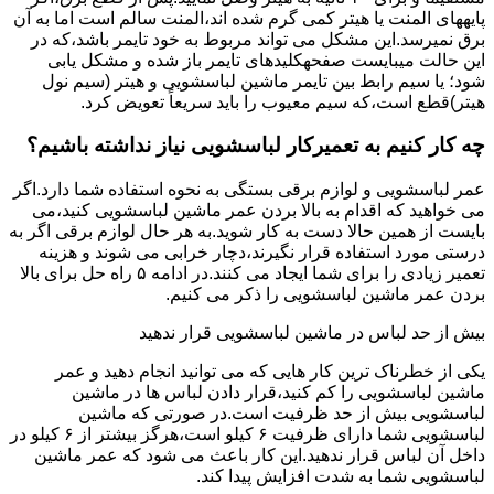
پایههای اﻟﻤﻨﺖ یا هیتر کمی ﮔﺮم ﺷﺪه اند،اﻟﻤﻨﺖ ﺳﺎﻟﻢ است اما ﺑﻪ آن
ﺑﺮق نمیرسد.اﯾﻦ ﻣﺸﮑﻞ می تواند مربوط به ﺧﻮد ﺗﺎﯾﻤﺮ باشد،ﮐﻪ در
این حالت میبایست صفحهکلیدهای ﺗﺎﯾﻤﺮ باز شده و مشکل یابی
شود؛ ﯾﺎ ﺳﯿﻢ راﺑﻂ ﺑﯿﻦ ﺗﺎﯾﻤﺮ ماشین لباسشویی و ﻫﯿﺘﺮ (سیم ﻧﻮل
ﻫﯿﺘﺮ)ﻗﻄﻊ اﺳﺖ،ﮐﻪ ﺳﯿﻢ ﻣﻌﯿﻮب را ﺑﺎﯾﺪ سریعاً ﺗﻌﻮﯾﺾ کرد.
چه کار کنیم به تعمیرکار لباسشویی نیاز نداشته باشیم؟
عمر لباسشویی و لوازم برقی بستگی به نحوه استفاده شما دارد.اگر
می خواهید که اقدام به بالا بردن عمر ماشین لباسشویی کنید،می
بایست از همین حالا دست به کار شوید.به هر حال لوازم برقی اگر به
درستی مورد استفاده قرار نگیرند،دچار خرابی می شوند و هزینه
تعمیر زیادی را برای شما ایجاد می کنند.در ادامه ۵ راه حل برای بالا
بردن عمر ماشین لباسشویی را ذکر می کنیم.
بیش از حد لباس در ماشین لباسشویی قرار ندهید
یکی از خطرناک ترین کار هایی که می توانید انجام دهید و عمر
ماشین لباسشویی را کم کنید،قرار دادن لباس ها در ماشین
لباسشویی بیش از حد ظرفیت است.در صورتی که ماشین
لباسشویی شما دارای ظرفیت ۶ کیلو است،هرگز بیشتر از ۶ کیلو در
داخل آن لباس قرار ندهید.این کار باعث می شود که عمر ماشین
لباسشویی شما به شدت افزایش پیدا کند.