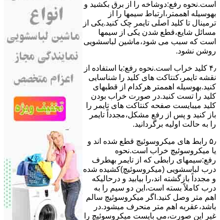
است.نحوه رﻓﻊ:دوشاخه را از ﺑﺮق بکشید و
بهوسیله اهممتر،ارﺗﺒﺎط سیمها را از
ﺗﺮﻣﯿﻨﺎل ﺗﺎ ﮐﻠﯿﺪ اﺻﻠﯽ ﺗﺎﯾﻤﺮ چک کنید.یکی از
مسائل شایع،ﻗﻄﻊ شدن ﯾﮑﯽ از سیمها
است که سبب می شود،ﻣﺎﺷﯿﻦ لباسشویی
روﺷﻦ نشود.
۴٫ ﮐﻠﯿﺪ ﺧﺮاب اﺳﺖ.نحوه رفع:ﺑﺎ اﺳﺘﻔﺎده از
ﻧﻘﺸﻪ ﺗﺎﯾﻤﺮ،ﮐﻨﺘﺎﮐﺖ ﻫﺎی ﮐﻠﯿﺪ را ﺷﻨﺎﺳﺎﯾﯽ
کنید.بهوسیله اهممتر هرکدام از قطبهای
ﮐﻠﯿﺪ را ﺗﺴﺖ ﮐﻨﯿﺪ.در ﺻﻮرت ﺧﺮاب ﺑﻮدن
ﮐﻠﯿﺪ میبایست ﺻﻔﺤﻪ ﮐﻨﺘﺎﮐﺖ ﻫﺎی ﺗﺎﯾﻤﺮ را
باز کنید و ﭘﺲ از رﻓﻊ مشکل،مجدداً ﺗﺎﯾﻤﺮ
را به حالت اوﻟﯿﻪ برگردانید.
۵٫ رابط های ﻣﯿﮑﺮوﺳﻮﺋﯿﭻ ﻗﻄﻊ شده اند و
ﯾﺎ ﻣﯿﮑﺮوﺳﻮﺋﯿﭻ ﺧﺮاب اﺳﺖ.نحوه
رفع:سیمهای راﺑﻄﯽ ﮐﻪ از ﺗﺎﯾﻤﺮ بهطرف
درب لباسشویی (ﻣﯿﮑﺮوﺳﻮﺋﯿﭻ)کشیده شده
و مجدداً بازگشته اند،را ﺑﯿﺎﺑﯿﺪ و درحالیکه
درب کاملاً ﺑﺴﺘﻪ اﺳﺖ،اﯾﻦ دو ﺳﯿﻢ را ﺑﻪ
اﻫﻢ ﻣﺘﺮ وصل کنید.اﮔﺮ ﻣﯿﮑﺮوﺳﻮﺋﯿﭻ ﺳﺎﻟﻢ
ﺑﺎﺷﺪ،ﻋﻘﺮﺑﻪ اهم متر ﻣﻨﺤﺮف میشود.در
ﻏﯿﺮ اﯾﻦ ﺻﻮرت،می بایست ﻣﯿﮑﺮوﺳﻮﺋﯿﭻ را