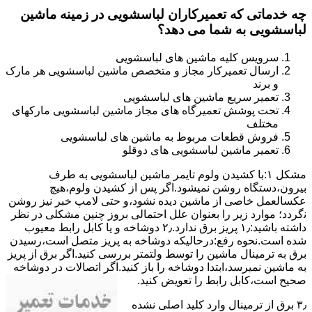
چه خدماتی که تعمیرکاران لباسشویی در زمینه ماشین
لباسشویی به شما می دهد؟
سرویس کلیه ماشین های لباسشویی
ارسال تعمیرکار مجاز و متخصص ماشین لباسشویی هر مارک
و برند
تعمیر سریع ماشین های لباسشویی
تحت پوشش تعمیرگاه های مجاز ماشین لباسشویی مارکهای
مختلف
فروش قطعات مربوط به ماشین های لباسشویی
تعمیر ماشین لباسشویی های دوقلو
مشکل ۱:ﺑﺎ ﮐﺸﯿﺪن وﻟﻮم ﺗﺎﯾﻤﺮ ماشین لباسشویی به طرف
ﺑﯿﺮون،دستگاه روﺷﻦ نمیشود.اﮔﺮ ﭘﺲ از ﮐﺸﯿﺪن وﻟﻮم،ﻫﯿﭻ
عکسالعمل ﺧﺎﺻﯽ از ﻣﺎﺷﯿﻦ دﯾﺪه نشود،و حتی ﻻﻣﭗ ﺧﺒﺮ ﻧﯿﺰ روﺷﻦ
ﻧگردد؛ موارد زیر را بعنوان ﻋﻠﻞ احتمالی بروز چنین مشکلی در نظر
داشته باشید:۱٫ ﭘﺮﯾﺰ ﺑﺮق ﻧﺪارد.۲٫ دوﺷﺎﺧﻪ و ﯾﺎ ﮐﺎﺑﻞ راﺑﻂ ﻣﻌﯿﻮب
ﺷﺪه است.نحوه رفع:درحالیکه دوﺷﺎﺧﻪ ﺑﻪ ﭘﺮﯾﺰ ﻣﺘﺼﻞ اﺳﺖ،رﺳﯿﺪن
ﺑﺮق ﺑﻪ ﺗﺮﻣﯿﻨﺎل ﻣﺎﺷﯿﻦ را ﺗﻮﺳﻂ ولتمتر بررسی ﮐﻨﯿﺪ.اﮔﺮ ﺑﺮق از ﭘﺮﯾﺰ
ﺑﻪ ﻣﺎﺷﯿﻦ نمیرسد،اﺑﺘﺪا دوشاخه را باز کنید.اﮔﺮ اﺗﺼﺎﻻت در دوشاخه
ﺻﺤﯿﺢ اﺳﺖ،ﮐﺎﺑﻞ راﺑﻂ را ﺗﻌﻮﯾﺾ کنید.
۳٫ ﺑﺮق از ﺗﺮﻣﯿﻨﺎل وارد ﮐﻠﯿﺪ اﺻﻠﯽ ﻧﺸﺪه