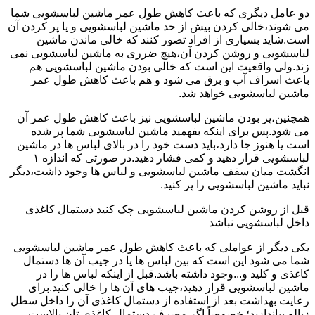
دو عامل دیگری که باعث کاهش طول عمر ماشین لباسشویی شما
می شوند،خالی کردن بیش از حد ماشین لباسشویی و یا پر کردن آن
است.شاید بسیاری از افراد تصور کنند که خالی ماندن ماشین
لباسشویی و روشن کردن آن،هیچ ضرری به ماشین لباسشویی نمی
زند.ولی واقعیت این است که خالی بودن ماشین لباسشویی هم
باعث اسراف آب و برق می شود و هم باعث کاهش طول عمر
ماشین لباسشویی خواهد شد.
همچنین،پر بودن ماشین لباسشویی نیز باعث کاهش طول عمر آن
می شود.پس برای اینکه بفهمید ماشین لباسشویی شما پر شده
است یا هنوز جا دارد،باید دست خود را در بالای لباس ها در ماشین
لباسشویی قرار دهید و کمی فشار دهید.در صورتی که اندازه ۱
انگشت میان سقف ماشین لباسشویی و لباس ها وجود داشت،دیگر
نباید ماشین لباسشویی را پر کنید.
قبل از روشن کردن ماشین لباسشویی چک کنید ذستمال کاغذی
داخل لباسشویی نباشد
یکی دیگر از عواملی که باعث کاهش طول عمر ماشین لباسشویی
شما می شود این است که بین لباس ها یا در جیب آن ها دستمال
کاغذی و کلید و...وجود داشته باشد.قبل از اینکه لباس ها را در
ماشین لباسشویی قرار دهید،جیب های آن ها را خالی کنید.برای
رعایت بهداشت بعد از استفاده از دستمال کاغذی آن را داخل سطل
زباله بیاندازید؛ خصوصاً اگر مصرف دستمال کاغذی تان بالاست.