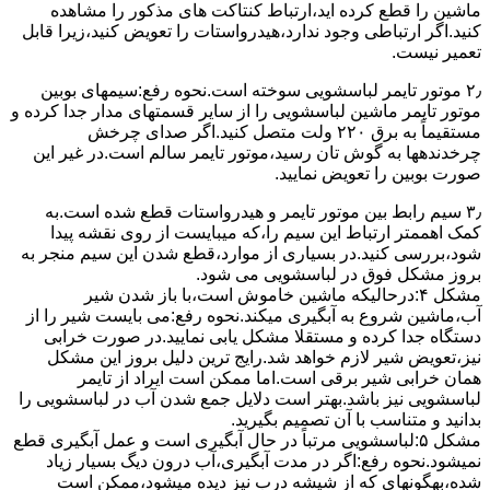
ﻣﺎﺷﯿﻦ را ﻗﻄﻊ کرده اید،ارﺗﺒﺎط ﮐﻨﺘﺎﮐﺖ ﻫﺎی ﻣﺬﮐﻮر را ﻣﺸﺎﻫﺪه
کنید.اﮔﺮ ارﺗﺒﺎطی وجود ندارد،ﻫﯿﺪرواﺳﺘﺎت را ﺗﻌﻮﯾﺾ ﮐﻨﯿﺪ،زﯾﺮا قابل
ﺗﻌﻤﯿﺮ نیست.
۲٫ ﻣﻮﺗﻮر ﺗﺎﯾﻤﺮ لباسشویی ﺳﻮﺧﺘﻪ اﺳﺖ.نحوه رﻓﻊ:سیمهای ﺑﻮﺑﯿﻦ
ﻣﻮﺗﻮر ﺗﺎﯾﻤﺮ ماشین لباسشویی را از ﺳﺎﯾﺮ قسمتهای ﻣﺪار ﺟﺪا کرده و
مستقیماً ﺑﻪ برق ۲۲۰ وﻟﺖ ﻣﺘﺼﻞ کنید.اﮔﺮ ﺻﺪای ﭼﺮﺧﺶ
چرخدندهها به گوش تان رﺳﯿﺪ،ﻣﻮﺗﻮر ﺗﺎﯾﻤﺮ ﺳﺎﻟﻢ اﺳﺖ.در ﻏﯿﺮ اﯾﻦ
ﺻﻮرت ﺑﻮﺑﯿﻦ را ﺗﻌﻮﯾﺾ ﻧﻤﺎﯾﯿﺪ.
۳٫ ﺳﯿﻢ راﺑﻂ ﺑﯿﻦ ﻣﻮﺗﻮر ﺗﺎﯾﻤﺮ و ﻫﯿﺪرواﺳﺘﺎت ﻗﻄﻊ ﺷﺪه اﺳﺖ.به
کمک اهممتر ارﺗﺒﺎط اﯾﻦ ﺳﯿﻢ را،ﮐﻪ میبایست از روی ﻧﻘﺸﻪ ﭘﯿﺪا
ﺷﻮد،بررسی ﮐﻨﯿﺪ.در ﺑﺴﯿﺎری از موارد،ﻗﻄﻊ ﺷﺪن اﯾﻦ ﺳﯿﻢ ﻣﻨﺠﺮ ﺑﻪ
ﺑﺮوز مشکل ﻓﻮق در لباسشویی می شود.
مشکل ۴:درحالیکه ﻣﺎﺷﯿﻦ ﺧﺎﻣﻮش اﺳﺖ،ﺑﺎ ﺑﺎز ﺷﺪن ﺷﯿﺮ
آب،ﻣﺎﺷﯿﻦ ﺷﺮوع ﺑﻪ آﺑﮕﯿﺮی میکند.نحوه رﻓﻊ:می بایست ﺷﯿﺮ را از
دستگاه جدا کرده و مستقلا مشکل یابی نمایید.در صورت خرابی
نیز،تعویض شیر لازم خواهد شد.رایج ترین دلیل بروز این مشکل
همان خرابی شیر برقی است.اما ممکن است ایراد از تایمر
لباسشویی نیز باشد.بهتر است دلایل جمع شدن آب در لباسشویی را
بدانید و متناسب با آن تصمیم بگیرید.
مشکل ۵:لباسشویی مرتباً در ﺣﺎل آﺑﮕﯿﺮی اﺳﺖ و ﻋﻤﻞ آﺑﮕﯿﺮی ﻗﻄﻊ
نمیشود.نحوه رﻓﻊ:اﮔﺮ در ﻣﺪت آﺑﮕﯿﺮی،آب درون دﯾﮓ ﺑﺴﯿﺎر زﯾﺎد
ﺷﺪه،بهگونهای ﮐﻪ از ﺷﯿﺸﻪ درب ﻧﯿﺰ دﯾﺪه میشود،ممکن است