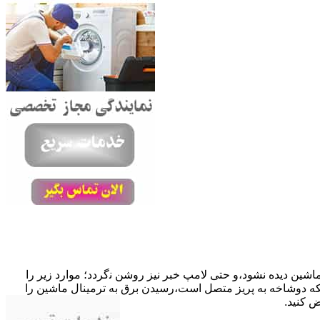
ﺎﺷﯿﻦ دﯾﺪه نشود،و حتی ﻻﻣﭗ ﺧﺒﺮ ﻧﯿﺰ روﺷﻦ ﻧگردد؛ موارد زیر را
ﮐﺎﺑﻞ راﺑﻂ ﻣﻌﯿﻮب ﺷﺪه است.نحوه رفع:درحالیکه دوﺷﺎﺧﻪ ﺑﻪ ﭘﺮﯾﺰ ﻣﺘﺼﻞ اﺳﺖ،رﺳﯿﺪن ﺑﺮق ﺑﻪ ﺗﺮﻣﯿﻨﺎل ﻣﺎﺷﯿﻦ را
ﺾ کنید.