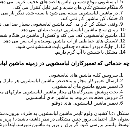
لباسشویی موقع شستن لباس ها صداهای عجیب غریب می دهد
هنگام شستن تکان های شدید و غیر قابل کنترل می کند.
در ماشین لباسشویی بسته نمی شود یا بسته شده دیگر باز نمی 
خشک کن ماشین کار نمی کند.
وقتی خشک کن کار می کند ماشین لباسشویی بسیار صدا می ده
زمان سنج ماشین لباسشویی درست نشان نمی دهد.
ماشین لباسشویی کف می کند و کفش از ماشین در هنگام شستن
لاستیک های حفاظتی از آب ماشین پوسیده و آب پس می دهد.
از جایگاه پودر استفاده چندانی بابت شستشو نمی شود.
مشکل با شستن با آب گرم داریم.
چه خدماتی که تعمیرکاران لباسشویی در زمینه ماشین لب
سرویس کلیه ماشین های لباسشویی
ارسال تعمیرکار مجاز و متخصص ماشین لباسشویی هر مارک و 
تعمیر سریع ماشین های لباسشویی
تحت پوشش تعمیرگاه های مجاز ماشین لباسشویی مارکهای م
فروش قطعات مربوط به ماشین های لباسشویی
تعمیر ماشین لباسشویی های دوقلو
مشکل ۱:ﺑﺎ ﮐﺸﯿﺪن وﻟﻮم ﺗﺎﯾﻤﺮ ماشین لباسشویی به طرف ﺑﯿﺮون
ﺗﻮﺳﻂ ولتمتر بررسی ﮐﻨﯿﺪ.اﮔﺮ ﺑﺮق از ﭘﺮﯾﺰ ﺑﻪ ﻣﺎﺷﯿﻦ نمیرسد،اﺑﺘﺪا دو