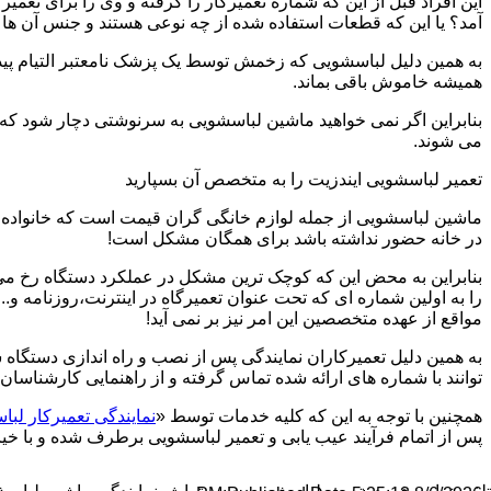
این افراد قبل از این که شماره تعمیرکار را گرفته و وی را برای تعم
آمد؟ یا این که قطعات استفاده شده از چه نوعی هستند و جنس آن ها
به همین دلیل لباسشویی که زخمش توسط یک پزشک نامعتبر التیام پید
همیشه خاموش باقی بماند.
بنابراین اگر نمی خواهید ماشین لباسشویی به سرنوشتی دچار شود که غ
می شوند.
تعمیر لباسشویی ایندزیت را به متخصص آن بسپارید
ماشین لباسشویی از جمله لوازم خانگی گران قیمت است که خانواده ها
در خانه حضور نداشته باشد برای همگان مشکل است!
بنابراین به محض این که کوچک ترین مشکل در عملکرد دستگاه رخ می د
را به اولین شماره ای که تحت عنوان تعمیرگاه در اینترنت،روزنامه و.
مواقع از عهده متخصصین این امر نیز بر نمی آید!
به همین دلیل تعمیرکاران نمایندگی پس از نصب و راه اندازی دستگاه 
توانند با شماره های ارائه شده تماس گرفته و از راهنمایی کارشناسان 
همچنین با توجه به این که کلیه خدمات توسط «
نمایندگی تعمیرکار ل
پس از اتمام فرآیند عیب یابی و تعمیر لباسشویی برطرف شده و با خیال