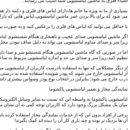
اشیاء فلزی به ماشین لباسشویی شما آسیب می رسانند.
بسیاری از ما به ویژه ما خانم ها،دارای لباس های فلزی و دکمه دار 
می شود که برای بالا بردن عمر ماشین لباسشویی،لباس هایی که دارای
یا حداقل می توانید که لباس های فلزی را برعکس کنید و به صورت 
اگر ماشین لباسشویی صدای عجیب و ناهنجاری هنگام شستشوی لباس ها 
زیرا سر و صدای مداوم لباسشویی می تواند به دلیل صاف نبودن محل 
اما در صورتی که گاه ماشین لباسشویی هنگام شستشو سر و صدا دارد
تنظیم کنید،زیرا سر و صدای بی حد و اندازه لباسشویی مربوط به س
از دیگر مشکلاتی که تنها به استفاده نادرست کاربران از لباسشویی م
از لباسشویی خارج می شوند که پودر شوینده استفاده شده به درستی 
درب خارج می شود؛ بنابراین در انتخاب نوع پودر وسواس بیشتری داشته
نمایندگی مجاز و تعمیر لباسشویی پاکشوما
لباسشویی پاکشوما به واسطه این که نسبت به سایر وسایل الکترونیکی 
میان یک مشکل بزرگ وجود دارد که کاربران توجه کمی به آن نشان می ده
برخی از افراد بدون این که از خدمات نمایندگی مجاز استفاده کرده باش
آن ها نزدیک تر بوده و چند باری کار آن را دیده اند کمک بگیرند!