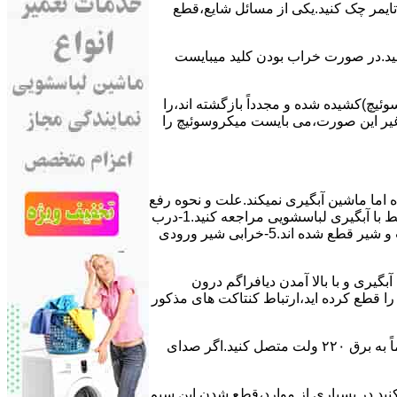
ﯽ ﺗﺎﯾﻤﺮ چک کنید.یکی از مسائل شایع،ﻗﻄﻊ
 ﮐﻨﯿﺪ.در ﺻﻮرت ﺧﺮاب ﺑﻮدن ﮐﻠﯿﺪ میبایست
ﯿﭻ)کشیده شده و مجدداً بازگشته اند،را
ر ﻏﯿﺮ اﯾﻦ ﺻﻮرت،می بایست ﻣﯿﮑﺮوﺳﻮﺋﯿﭻ را
اﻣﺎ ﻣﺎﺷﯿﻦ آﺑﮕﯿﺮی نمیکند.ﻋﻠﺖ و نحوه رﻓﻊ
مشکل:آبگیری کند ماشین لباسشویی و یا آبگیر نکردن آن می تواند دلایل متفاوتی داشته باشد.برای مطالعه بیشتر می توانید به مشکلات مرتبط با آبگیری لباسشویی مراجعه کنید.1-درب
ﻣﺎﺷﯿﻦ ﺑﺎز اﺳﺖ.2-ﻣﯿﮑﺮوﺳﻮﺋﯿﭻ ﺧﺮاب اﺳﺖ.3-ﻫﯿﺪرواﺳﺘﺎت ﺧﺮاب اﺳﺖ.4-سیمهای راﺑﻂ ﺑﯿﻦ ﮐﻠﯿﺪ ﺗﺎﯾﻤﺮ لباسشویی،ﻣﯿﮑﺮوﺳﻮﺋﯿﭻ،ﻫﯿﺪرواﺳﺘﺎت و ﺷﯿﺮ ﻗﻄﻊ ﺷﺪه اند.5-خرابی شیر ورودی
اﺳﺖ.نحوه رﻓﻊ:ﭘﺲ از اﺗﻤﺎم عمل آﺑﮕﯿﺮی و ﺑﺎ ﺑﺎﻻ آﻣﺪن دﯾﺎﻓﺮاﮔﻢ درون
لیکه ﺑﺮق ﻣﺎﺷﯿﻦ را ﻗﻄﻊ کرده اید،ارﺗﺒﺎط ﮐﻨﺘﺎﮐﺖ ﻫﺎی ﻣﺬﮐﻮر
۲٫ ﻣﻮﺗﻮر ﺗﺎﯾﻤﺮ لباسشویی ﺳﻮﺧﺘﻪ اﺳﺖ.نحوه رﻓﻊ:سیمهای ﺑﻮﺑﯿﻦ ﻣﻮﺗﻮر ﺗﺎﯾﻤﺮ ماشین لباسشویی را از ﺳﺎﯾﺮ قسمتهای ﻣﺪار ﺟﺪا کرده و مستقیماً ﺑﻪ برق ۲۲۰ وﻟﺖ ﻣﺘﺼﻞ کنید.اﮔﺮ ﺻﺪای
ﮐﻨﯿﺪ.در ﺑﺴﯿﺎری از موارد،ﻗﻄﻊ ﺷﺪن اﯾﻦ ﺳﯿﻢ