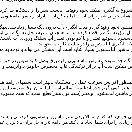
 ﺷﺮوع ﺑﻪ آﺑﮕﯿﺮی میکند.نحوه رﻓﻊ:می بایست ﺷﯿﺮ را از دستگاه جدا کر
 همان خرابی شیر برقی است.اما ممکن است ایراد از تایمر لباسشویی 
ﻊ نمیشود.نحوه رﻓﻊ:اﮔﺮ در ﻣﺪت آﺑﮕﯿﺮی،آب درون دﯾﮓ ﺑﺴﯿﺎر زﯾﺎد ﺷﺪه،بهگ
ق دستگاه را قطع کرده اید اما همچنان آب به داخل دستگاه می آید،
باسشویی،سوئیچ فشار و یا کم بودن فشار آب شیلنگ ورودی آب باشد.
 آبگیری لباسشویی را در سایت کاراباما بخوانید.
 از ماشین لباسشویی بسیار شایع است.این مشکل می تواند با توجه به 
تگاه ﺟﺪا ﻧﻤﻮده و ﺳﭙﺲ لباسشویی را ﺑﻪ ﺑﺮق وصل ﮐﻨﯿﺪ.سپس در حین ک
 ﻣﻤﮑﻦ اﺳﺖ آب بر اثر ﺗﺮﮐﯿﺪﮔﯽ قابِ ﻣﺨﺼﻮص ﺟﺎﭘﻮدری،واترپمپ و…جم
اﻟﻤﻨﺖ یا هیتر کمی ﮔﺮم ﺷﺪه اند،اﻟﻤﻨﺖ ﺳﺎﻟﻢ است اما ﺑﻪ آن ﺑﺮق نمیرسد.ا
ﻤﺮ ماشین لباسشویی و ﻫﯿﺘﺮ (سیم ﻧﻮل ﻫﯿﺘﺮ)ﻗﻄﻊ اﺳﺖ،ﮐﻪ ﺳﯿﻢ ﻣﻌﯿﻮب را 
 خواهید که اقدام به بالا بردن عمر ماشین لباسشویی کنید،می بایست ا
امه ۵ راه حل برای بالا بردن عمر ماشین لباسشویی را ذکر می کنیم.