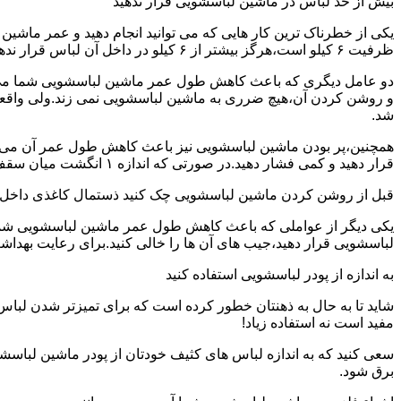
بیش از حد لباس در ماشین لباسشویی قرار ندهید
یکی از خطرناک ترین کار هایی که می توانید انجام دهید و عمر ماش
ظرفیت ۶ کیلو است،هرگز بیشتر از ۶ کیلو در داخل آن لباس قرار ندهید.این کار باعث می شود که عمر ماشین لباسشویی شما به شدت افزایش پیدا کند.
دو عامل دیگری که باعث کاهش طول عمر ماشین لباسشویی شما می شو
و روشن کردن آن،هیچ ضرری به ماشین لباسشویی نمی زند.ولی واق
شد.
همچنین،پر بودن ماشین لباسشویی نیز باعث کاهش طول عمر آن می شود
قرار دهید و کمی فشار دهید.در صورتی که اندازه ۱ انگشت میان سقف ماشین لباسشویی و لباس ها وجود داشت،دیگر نباید ماشین لباسشویی را پر کنید.
قبل از روشن کردن ماشین لباسشویی چک کنید ذستمال کاغذی داخل 
یکی دیگر از عواملی که باعث کاهش طول عمر ماشین لباسشویی شما می 
لباسشویی قرار دهید،جیب های آن ها را خالی کنید.برای رعایت بهداش
به اندازه از پودر لباسشویی استفاده کنید
شاید تا به حال به ذهنتان خطور کرده است که برای تمیزتر شدن لباس
مفید است نه استفاده زیاد!
سعی کنید که به اندازه لباس های کثیف خودتان از پودر ماشین لباسش
برق شود.