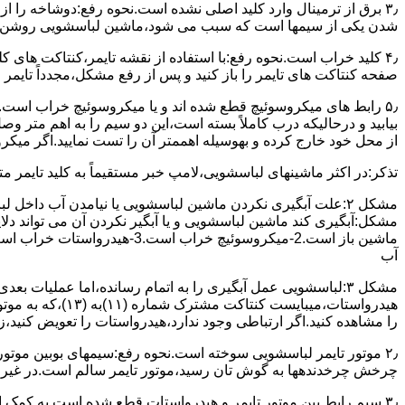
۳٫ ﺑﺮق از ﺗﺮﻣﯿﻨﺎل وارد ﮐﻠﯿﺪ اﺻﻠﯽ ﻧﺸﺪه است.نحوه رﻓﻊ:دوشاخه را از
شدن ﯾﮑﯽ از سیمها است که سبب می شود،ﻣﺎﺷﯿﻦ لباسشویی روﺷﻦ 
۴٫ ﮐﻠﯿﺪ ﺧﺮاب اﺳﺖ.نحوه رفع:ﺑﺎ اﺳﺘﻔﺎده از ﻧﻘﺸﻪ ﺗﺎﯾﻤﺮ،ﮐﻨﺘﺎﮐﺖ ﻫﺎی 
ﺻﻔﺤﻪ ﮐﻨﺘﺎﮐﺖ ﻫﺎی ﺗﺎﯾﻤﺮ را باز کنید و ﭘﺲ از رﻓﻊ مشکل،مجدداً ﺗﺎﯾﻤﺮ را
۵٫ رابط های ﻣﯿﮑﺮوﺳﻮﺋﯿﭻ ﻗﻄﻊ شده اند و ﯾﺎ ﻣﯿﮑﺮوﺳﻮﺋﯿﭻ ﺧﺮاب اﺳﺖ.
ﺑﯿﺎﺑﯿﺪ و درحالیکه درب کاملاً ﺑﺴﺘﻪ اﺳﺖ،اﯾﻦ دو ﺳﯿﻢ را ﺑﻪ اﻫﻢ ﻣﺘﺮ
از ﻣﺤﻞ خود ﺧﺎرج کرده و بهوسیله اهممتر آن را ﺗﺴﺖ ﻧﻤﺎﯾﯿﺪ.اﮔﺮ ﻣﯿﮑ
ﺗﺬﮐﺮ:در اﮐﺜﺮ ماشینهای لباسشویی،ﻻﻣﭗ ﺧﺒﺮ مستقیماً ﺑﻪ ﮐﻠﯿﺪ ﺗﺎﯾﻤﺮ 
مشکل ۲:علت آبگیری نکردن ماشین لباسشویی یا نیامدن آب د
آب
ﻫﯿﺪرواﺳﺘﺎت،میبا
را ﻣﺸﺎﻫﺪه کنید.اﮔﺮ ارﺗﺒﺎطی وجود ندارد،ﻫﯿﺪرواﺳﺘﺎت را ﺗﻌﻮﯾﺾ ﮐﻨﯿﺪ،ز
ﭼﺮﺧﺶ چرخدندهها به گوش تان رﺳﯿﺪ،ﻣﻮﺗﻮر ﺗﺎﯾﻤﺮ ﺳﺎﻟﻢ اﺳﺖ.در ﻏﯿﺮ اﯾ
۳٫ ﺳﯿﻢ راﺑﻂ ﺑﯿﻦ ﻣﻮﺗﻮر ﺗﺎﯾﻤﺮ و ﻫﯿﺪرواﺳﺘﺎت ﻗﻄﻊ ﺷﺪه اﺳﺖ.به کمک 