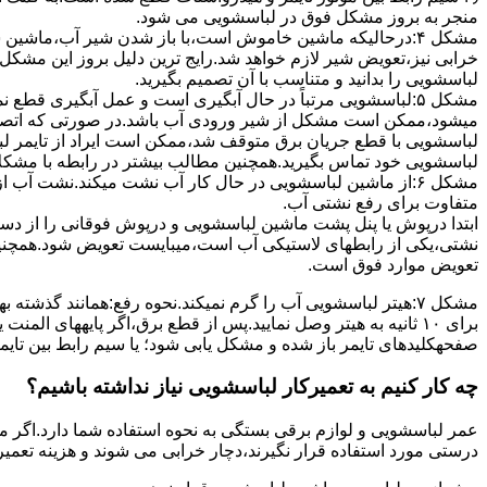
ﻣﻨﺠﺮ ﺑﻪ ﺑﺮوز مشکل ﻓﻮق در لباسشویی می شود.
مشکل ۴:درحالیکه ﻣﺎﺷﯿﻦ ﺧﺎﻣﻮش اﺳﺖ،ﺑﺎ ﺑﺎز ﺷﺪن ﺷﯿﺮ آب،ﻣﺎﺷﯿﻦ
خرابی نیز،تعویض شیر لازم خواهد شد.رایج ترین دلیل بروز این مشکل
لباسشویی را بدانید و متناسب با آن تصمیم بگیرید.
مشکل ۵:لباسشویی مرتباً در ﺣﺎل آﺑﮕﯿﺮی اﺳﺖ و ﻋﻤﻞ آﺑﮕﯿﺮی ﻗﻄ
میشود،ممکن است مشکل از شیر ورودی آب باشد.در صورتی که اتصال بر
لباسشویی با قطع جریان برق متوقف شد،ممکن است ایراد از تایمر ل
لباسشویی خود تماس بگیرید.همچنین مطالب بیشتر در رابطه با مشکلات
مشکل ۶:از ﻣﺎﺷﯿﻦ لباسشویی در ﺣﺎل ﮐﺎر آب ﻧﺸﺖ میکند.نشت آب
متفاوت برای رفع نشتی آب.
ابتدا درپوش یا پنل ﭘﺸﺖ ﻣﺎﺷﯿﻦ لباسشویی و درپوش ﻓﻮﻗﺎﻧﯽ را از دس
نشتی،ﯾﮑﯽ از رابطهای ﻻﺳﺘﯿﮑﯽ آب اﺳﺖ،میبایست ﺗﻌﻮﯾﺾ شود.همچنین
ﺗﻌﻮﯾﺾ ﻣﻮارد ﻓﻮق اﺳﺖ.
برای ۱۰ ﺛﺎﻧﯿﻪ ﺑﻪ ﻫﯿﺘﺮ وصل نمایید.ﭘﺲ از ﻗﻄﻊ ﺑﺮق،اﮔﺮ پایههای 
صفحهکلیدهای ﺗﺎﯾﻤﺮ باز شده و مشکل یابی شود؛ ﯾﺎ ﺳﯿﻢ راﺑﻂ ﺑﯿﻦ ﺗﺎﯾ
چه کار کنیم به تعمیرکار لباسشویی نیاز نداشته باشیم؟
عمر لباسشویی و لوازم برقی بستگی به نحوه استفاده شما دارد.اگر می
درستی مورد استفاده قرار نگیرند،دچار خرابی می شوند و هزینه تعمیر زیادی را برای شما ایجاد می کنند.در اد