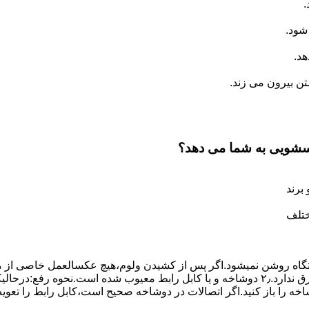
.
شود.
د.
 بیرون می زند.
اسشویی به شما می دهد؟
برند
ختلف
،دستگاه روﺷﻦ نمیشود.اﮔﺮ ﭘﺲ از ﮐﺸﯿﺪن وﻟﻮم،ﻫﯿﭻ عکسالعمل ﺧﺎﺻﯽ از ﻣ
بعنوان ﻋﻠﻞ احتمالی بروز چنین مشکلی در نظر داشته باشید:۱٫ ﭘﺮﯾﺰ ﺑﺮق ﻧﺪارد.۲٫ دوﺷﺎﺧﻪ و ﯾﺎ 
شاخه را باز کنید.اﮔﺮ اﺗﺼﺎﻻت در دوشاخه ﺻﺤﯿﺢ اﺳﺖ،ﮐﺎﺑﻞ راﺑﻂ را ﺗﻌﻮﯾ