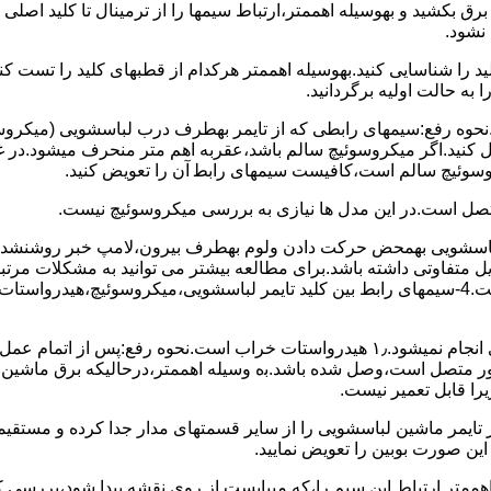
 ﺑﺮق بکشید و بهوسیله اهممتر،ارﺗﺒﺎط سیمها را از ﺗﺮﻣﯿﻨﺎل ﺗﺎ ﮐﻠﯿﺪ اﺻﻠ
نشود.
ﮐﻠﯿﺪ را ﺷﻨﺎﺳﺎﯾﯽ کنید.بهوسیله اهممتر هرکدام از قطبهای ﮐﻠﯿﺪ را ﺗﺴﺖ
 به حالت اوﻟﯿﻪ برگردانید.
نحوه رفع:سیمهای راﺑﻄﯽ ﮐﻪ از ﺗﺎﯾﻤﺮ بهطرف درب لباسشویی (ﻣﯿﮑﺮوﺳﻮﺋ
 وصل کنید.اﮔﺮ ﻣﯿﮑﺮوﺳﻮﺋﯿﭻ ﺳﺎﻟﻢ ﺑﺎﺷﺪ،ﻋﻘﺮﺑﻪ اهم متر ﻣﻨﺤﺮف میشود.د
ﺮوﺳﻮﺋﯿﭻ ﺳﺎﻟﻢ اﺳﺖ،ﮐﺎﻓﯿﺴﺖ سیمهای راﺑﻄ آن را ﺗﻌﻮﯾﺾ کنید.
ﻣﺘﺼﻞ اﺳﺖ.در اﯾﻦ مدل ها ﻧﯿﺎزی ﺑﻪ بررسی ﻣﯿﮑﺮوﺳﻮﺋﯿﭻ نیست.
اخل لباسشویی بهمحض ﺣﺮﮐﺖ دادن وﻟﻮم بهطرف ﺑﯿﺮون،ﻻﻣﭗ ﺧﺒﺮ روشنشده 
مشکل ۳:لباسشویی ﻋﻤﻞ آﺑﮕﯿﺮی را ﺑﻪ اﺗﻤﺎم رﺳﺎﻧﺪه،اﻣﺎ ﻋﻤﻠﯿﺎت ﺑﻌﺪی اﻧﺠﺎم نمیشود.۱٫ ﻫﯿﺪرواﺳﺘﺎت ﺧﺮاب 
یست ﮐﻨﺘﺎﮐﺖ ﻣﺸﺘﺮک شماره (۱۱)به (۱۳)،ﮐﻪ ﺑﻪ ﻣﻮﺗﻮر ﻣﺘﺼﻞ اﺳﺖ،وﺻﻞ ﺷﺪه ﺑﺎﺷﺪ.ﺑه وسیله اهممتر،درحا
ﯾﺮا قابل ﺗﻌﻤﯿﺮ نیست.
ﻦ ﺻﻮرت ﺑﻮﺑﯿﻦ را ﺗﻌﻮﯾﺾ ﻧﻤﺎﯾﯿﺪ.
اهممتر ارﺗﺒﺎط اﯾﻦ ﺳﯿﻢ را،ﮐﻪ میبایست از روی ﻧﻘﺸﻪ ﭘﯿﺪا ﺷﻮد،بررسی 