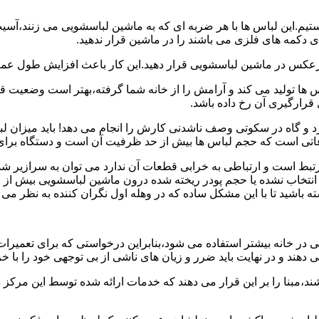
هستیم.این لباس ها با هر ضربه ای که به ماشین لباسشویی می زنند،آس
 دکمه های فلزی می باشند را در ماشین قرار ندهید.
برعکس در ماشین لباسشویی قرار دهید.این کار باعث افزایش طول عم
تولید می کند و آرامش را از خانه شما گرفته،بهتر است وضعیت قرارگ
قرارگیری آن رخ داده باشد.
 و گاه در سکوتی وصف ناشدنی کارش را انجام می دهد! باید میزان ل
اعاتی است که حجم لباس ها بیش از حد ظرفیت آن است و دستگاه برای
رتبط است و ارتباطی به خرابی قطعات آن ندارد می توان به سرازیر شد
انتخاب نشده یا حجم پودر ریخته شده درون ماشین لباسشویی بیش از ح
 باشید تا با این مشکل ساده که در وهله اول نگران کننده به نظر می
در خانه بیشتر استفاده می شود،بنابراین درخواستی که برای تعمیرات 
ند و در نهایت باید ضرر و زیان های ناشی از بی توجهی خود را با خری
ند،مبنا را بر این قرار می دهند که خدمات ارائه شده توسط این مرکز د