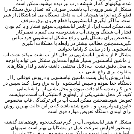
ﺷﺪه،بهگونهای ﮐﻪ از ﺷﯿﺸﻪ درب ﻧﯿﺰ دﯾﺪه میشود،ممکن است
مشکل از شیر ورودی آب باشد.در صورتی که اتصال برق دستگاه را
قطع کرده اید اما همچنان آب به داخل دستگاه می آید،اشکال از شیر
است.اما اگر آبگیری لباسشویی با قطع جریان برق متوقف
شد،ممکن است ایراد از تایمر لباسشویی،سوئیچ فشار و یا کم بودن
فشار آب شیلنگ ورودی آب باشد.توصیه می کنیم با تعمیرکار
متخصص برای مشکل یابی و رفع مشکل لباسشویی خود تماس
بگیرید.همچنین مطالب بیشتر در رابطه با مشکلات آبگیری
لباسشویی را در سایت کاراباما بخوانید.
مشکل ۶:از ﻣﺎﺷﯿﻦ لباسشویی در ﺣﺎل ﮐﺎر آب ﻧﺸﺖ میکند.نشت آب
از ماشین لباسشویی بسیار شایع است.این مشکل می تواند با توجه
به محل دقیق نشت آب،دلایل مختلفی داشته باشد و لذا راهکارهای
متفاوت برای رفع نشتی آب.
ابتدا درپوش یا پنل ﭘﺸﺖ ﻣﺎﺷﯿﻦ لباسشویی و درپوش ﻓﻮﻗﺎﻧﯽ را از
دستگاه ﺟﺪا ﻧﻤﻮده و ﺳﭙﺲ لباسشویی را ﺑﻪ ﺑﺮق وصل ﮐﻨﯿﺪ.سپس در
حین کار به دستگاه دقت نموده و ﻣﺤﻞ نشتی آب را ﺷﻨﺎﺳﺎﯾﯽ
کنید.اﮔﺮ ﻣﺤﻞ نشتی،ﯾﮑﯽ از رابطهای ﻻﺳﺘﯿﮑﯽ آب اﺳﺖ،میبایست
ﺗﻌﻮﯾﺾ شود.همچنین ﻣﻤﮑﻦ اﺳﺖ آب بر اثر ﺗﺮﮐﯿﺪﮔﯽ قابِ ﻣﺨﺼﻮص
ﺟﺎﭘﻮدری،واترپمپ و…جمع شده ﺑﺎﺷﺪ،ﮐﻪ در این حالت بهترین روش
برای آببندی دستگاه ﺗﻌﻮﯾﺾ ﻣﻮارد ﻓﻮق اﺳﺖ.
مشکل ۷:ﻫﯿﺘﺮ لباسشویی آب را ﮔﺮم نمیکند.نحوه رﻓﻊ:ﻫﻤﺎﻧﻨﺪ ﮔﺬﺷﺘﻪ
بهمنظور اﻓﺰاﯾﺶ ﺳﺮﻋﺖ ﻋﻤﻞ در مشکلیابی،بهتر است سیمهای
راﺑﻂ ﻫﯿﺘﺮ را ﺟﺪا ﻧﻤﻮده و ﺑﺎ ﯾﮏ ﺳﯿﻢ ﻣﺨﺼﻮص،برق ۲۲۰ ولت را