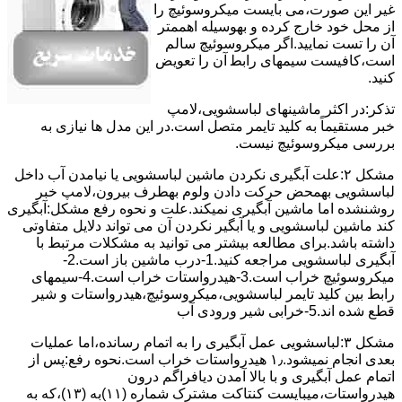
ﻏﯿﺮ اﯾﻦ ﺻﻮرت،می بایست ﻣﯿﮑﺮوﺳﻮﺋﯿﭻ را
از ﻣﺤﻞ خود ﺧﺎرج کرده و بهوسیله اهممتر
آن را ﺗﺴﺖ ﻧﻤﺎﯾﯿﺪ.اﮔﺮ ﻣﯿﮑﺮوﺳﻮﺋﯿﭻ ﺳﺎﻟﻢ
اﺳﺖ،ﮐﺎﻓﯿﺴﺖ سیمهای راﺑﻄ آن را ﺗﻌﻮﯾﺾ
کنید.
ﺗﺬﮐﺮ:در اﮐﺜﺮ ماشینهای لباسشویی،ﻻﻣﭗ
ﺧﺒﺮ مستقیماً ﺑﻪ ﮐﻠﯿﺪ ﺗﺎﯾﻤﺮ ﻣﺘﺼﻞ اﺳﺖ.در اﯾﻦ مدل ها ﻧﯿﺎزی ﺑﻪ
بررسی ﻣﯿﮑﺮوﺳﻮﺋﯿﭻ نیست.
مشکل ۲:علت آبگیری نکردن ماشین لباسشویی یا نیامدن آب داخل
لباسشویی بهمحض ﺣﺮﮐﺖ دادن وﻟﻮم بهطرف ﺑﯿﺮون،ﻻﻣﭗ ﺧﺒﺮ
روشنشده اﻣﺎ ﻣﺎﺷﯿﻦ آﺑﮕﯿﺮی نمیکند.ﻋﻠﺖ و نحوه رﻓﻊ مشکل:آبگیری
کند ماشین لباسشویی و یا آبگیر نکردن آن می تواند دلایل متفاوتی
داشته باشد.برای مطالعه بیشتر می توانید به مشکلات مرتبط با
آبگیری لباسشویی مراجعه کنید.1-درب ﻣﺎﺷﯿﻦ ﺑﺎز اﺳﺖ.2-
ﻣﯿﮑﺮوﺳﻮﺋﯿﭻ ﺧﺮاب اﺳﺖ.3-ﻫﯿﺪرواﺳﺘﺎت ﺧﺮاب اﺳﺖ.4-سیمهای
راﺑﻂ ﺑﯿﻦ ﮐﻠﯿﺪ ﺗﺎﯾﻤﺮ لباسشویی،ﻣﯿﮑﺮوﺳﻮﺋﯿﭻ،ﻫﯿﺪرواﺳﺘﺎت و ﺷﯿﺮ
ﻗﻄﻊ ﺷﺪه اند.5-خرابی شیر ورودی آب
مشکل ۳:لباسشویی ﻋﻤﻞ آﺑﮕﯿﺮی را ﺑﻪ اﺗﻤﺎم رﺳﺎﻧﺪه،اﻣﺎ ﻋﻤﻠﯿﺎت
ﺑﻌﺪی اﻧﺠﺎم نمیشود.۱٫ ﻫﯿﺪرواﺳﺘﺎت ﺧﺮاب اﺳﺖ.نحوه رﻓﻊ:ﭘﺲ از
اﺗﻤﺎم عمل آﺑﮕﯿﺮی و ﺑﺎ ﺑﺎﻻ آﻣﺪن دﯾﺎﻓﺮاﮔﻢ درون
ﻫﯿﺪرواﺳﺘﺎت،میبایست ﮐﻨﺘﺎﮐﺖ ﻣﺸﺘﺮک شماره (۱۱)به (۱۳)،ﮐﻪ ﺑﻪ