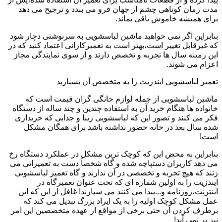
مدت زمان کوتاهی چشم از جهان فرو می بندد و ترجیح می دهد
برای همیشه خاموش باقی بماند.
بنابراین اگر نمی خواهید ماشین لباسشویی به سرنوشتی دچار شود
که غیرقابل تغییر است،بهتر است به تعمیرکارانی اعتماد کنید که در
این زمینه سال ها تجربه و تخصص دارند و از سوی نمایندگی مجاز
اعزام می شوند.
تعمیر لباسشویی ایندزیت را به متخصص آن بسپارید
ماشین لباسشویی از جمله لوازم خانگی گران قیمت است که
خانواده ها هنگام خرید آن به استفاده چندین و چند ساله از دستگاه
فکر می کنند و تصور این که لباسشویی زیبا و جذابی که خریداری
شده سال بعد در خانه حضور نداشته باشد برای همگان مشکل
است!
بنابراین به محض این که کوچک ترین مشکل در عملکرد دستگاه رخ
می دهد کاربران دستپاچه شده و گاه شخصاً دست به تعمیراتی می
زنند که هیچ تجربه و تخصصی در آن ندارند و گاه تعمیر لباسشویی
ایندزیت را به اولین شماره ای که تحت عنوان تعمیرگاه در
اینترنت،روزنامه و...پیدا می کنند می سپارند! غافل از این که این
عمل مشکل کوچک اولیه را به یک ایراد بزرگ تبدیل می کند که
برطرف کردن آن حتی برخی از مواقع از عهده متخصصین این امر
نیز بر نمی آید!