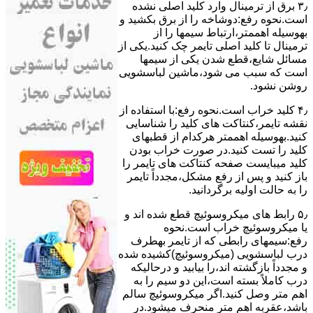
۳٫ ﺑﺮق از ﺗﺮﻣﯿﻨﺎل وارد ﮐﻠﯿﺪ اﺻﻠﯽ ﻧﺸﺪه
است.نحوه رﻓﻊ:دوشاخه را از ﺑﺮق بکشید و
بهوسیله اهممتر،ارﺗﺒﺎط سیمها را از
ﺗﺮﻣﯿﻨﺎل ﺗﺎ ﮐﻠﯿﺪ اﺻﻠﯽ ﺗﺎﯾﻤﺮ چک کنید.یکی از
مسائل شایع،ﻗﻄﻊ شدن ﯾﮑﯽ از سیمها
است که سبب می شود،ﻣﺎﺷﯿﻦ لباسشویی
روﺷﻦ نشود.
۴٫ ﮐﻠﯿﺪ ﺧﺮاب اﺳﺖ.نحوه رفع:ﺑﺎ اﺳﺘﻔﺎده از
ﻧﻘﺸﻪ ﺗﺎﯾﻤﺮ،ﮐﻨﺘﺎﮐﺖ ﻫﺎی ﮐﻠﯿﺪ را ﺷﻨﺎﺳﺎﯾﯽ
کنید.بهوسیله اهممتر هرکدام از قطبهای
ﮐﻠﯿﺪ را ﺗﺴﺖ ﮐﻨﯿﺪ.در ﺻﻮرت ﺧﺮاب ﺑﻮدن
ﮐﻠﯿﺪ میبایست ﺻﻔﺤﻪ ﮐﻨﺘﺎﮐﺖ ﻫﺎی ﺗﺎﯾﻤﺮ را
باز کنید و ﭘﺲ از رﻓﻊ مشکل،مجدداً ﺗﺎﯾﻤﺮ
را به حالت اوﻟﯿﻪ برگردانید.
۵٫ رابط های ﻣﯿﮑﺮوﺳﻮﺋﯿﭻ ﻗﻄﻊ شده اند و
ﯾﺎ ﻣﯿﮑﺮوﺳﻮﺋﯿﭻ ﺧﺮاب اﺳﺖ.نحوه
رفع:سیمهای راﺑﻄﯽ ﮐﻪ از ﺗﺎﯾﻤﺮ بهطرف
درب لباسشویی (ﻣﯿﮑﺮوﺳﻮﺋﯿﭻ)کشیده شده
و مجدداً بازگشته اند،را ﺑﯿﺎﺑﯿﺪ و درحالیکه
درب کاملاً ﺑﺴﺘﻪ اﺳﺖ،اﯾﻦ دو ﺳﯿﻢ را ﺑﻪ
اﻫﻢ ﻣﺘﺮ وصل کنید.اﮔﺮ ﻣﯿﮑﺮوﺳﻮﺋﯿﭻ ﺳﺎﻟﻢ
ﺑﺎﺷﺪ،ﻋﻘﺮﺑﻪ اهم متر ﻣﻨﺤﺮف میشود.در