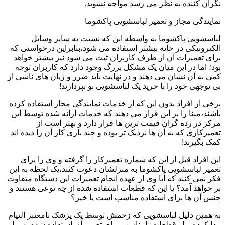
نگران کننده به نظر می رسد مواجه نشوید.
نمایندگی مجاز و تعمیر لباسشویی پاکشوما
لباسشویی پاکشوما به واسطه این که نسبت به سایر وسایل
الکترونیکی در خانه بیشتر استفاده می شود،بنابراین درخواستی که
برای تعمیرات آن از طرف کاربران ثبت می شود نیز بیشتر خواهد
بود؛ اما در این میان یک مشکل بزرگ وجود دارد که کاربران توجه
کمی به آن نشان می دهند و در نهایت باید ضرر و زیان های ناشی از
بی توجهی خود را با خرید یک لباسشویی نو بپردازند!
برخی از افراد بدون این که از خدمات نمایندگی مجاز استفاده کرده
باشند،مبنا را بر این قرار می دهند که خدمات ارائه شده توسط این
مرکز در رده گران قیمت ترین ها قرار دارد و بهتر است از
تعمیرکاری که به آن ها نزدیک تر بوده و چند باری کار آن را دیده اند
کمک بگیرند!
این افراد قبل از این که شماره تعمیرکار را گرفته و وی را برای
تعمیر لباسشویی پاکشوما به منزلشان دعوت کنند،یک لحظه به این
فکر نمی کنند که آیا وی از عهده انجام تعمیرات این دستگاه متفاوت
بر خواهد آمد؟ یا این که قطعات استفاده شده از چه نوعی هستند و
جنس آن ها برای استفاده مناسب است یا خیر؟
به همین دلیل لباسشویی که زخمش توسط یک پزشک نامعتبر التیام
پیدا کرده و از قطعات نامناسب برای تعمیر آن استفاده شده،پس از