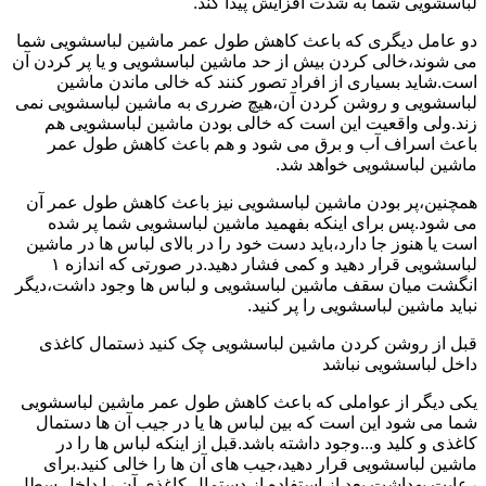
لباسشویی شما به شدت افزایش پیدا کند.
دو عامل دیگری که باعث کاهش طول عمر ماشین لباسشویی شما
می شوند،خالی کردن بیش از حد ماشین لباسشویی و یا پر کردن آن
است.شاید بسیاری از افراد تصور کنند که خالی ماندن ماشین
لباسشویی و روشن کردن آن،هیچ ضرری به ماشین لباسشویی نمی
زند.ولی واقعیت این است که خالی بودن ماشین لباسشویی هم
باعث اسراف آب و برق می شود و هم باعث کاهش طول عمر
ماشین لباسشویی خواهد شد.
همچنین،پر بودن ماشین لباسشویی نیز باعث کاهش طول عمر آن
می شود.پس برای اینکه بفهمید ماشین لباسشویی شما پر شده
است یا هنوز جا دارد،باید دست خود را در بالای لباس ها در ماشین
لباسشویی قرار دهید و کمی فشار دهید.در صورتی که اندازه ۱
انگشت میان سقف ماشین لباسشویی و لباس ها وجود داشت،دیگر
نباید ماشین لباسشویی را پر کنید.
قبل از روشن کردن ماشین لباسشویی چک کنید ذستمال کاغذی
داخل لباسشویی نباشد
یکی دیگر از عواملی که باعث کاهش طول عمر ماشین لباسشویی
شما می شود این است که بین لباس ها یا در جیب آن ها دستمال
کاغذی و کلید و...وجود داشته باشد.قبل از اینکه لباس ها را در
ماشین لباسشویی قرار دهید،جیب های آن ها را خالی کنید.برای
رعایت بهداشت بعد از استفاده از دستمال کاغذی آن را داخل سطل