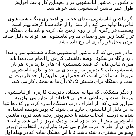
برعکس در ماشین لباسشویی قرار دهید.این کار باعث افزایش
طول عمر ماشین لباسشویی شما خواهد شد.
اگر ماشین لباسشویی صدای عجیب و ناهنجاری هنگام شستشوی
لباس ها تولید می کند و آرامش را از خانه شما گرفته،بهتر است
وضعیت قرارگیری آن را روی زمین چک کرده و پایه های دستگاه را
تراز کنید؛ زیرا سر و صدای مداوم لباسشویی می تواند به دلیل صاف
نبودن محل قرارگیری آن رخ داده باشد.
اما در صورتی که گاه ماشین لباسشویی هنگام شستشو سر و صدا
دارد و گاه در سکوتی وصف ناشدنی کارش را انجام می دهد! باید
میزان لباس هایی که قصد شستشوی آن ها را دارید برای هر بار
شستشو تنظیم کنید،زیرا سر و صدای بی حد و اندازه لباسشویی
مربوط به ساعاتی است که حجم لباس ها بیش از حد ظرفیت آن
است و دستگاه برای شستن تک تک آن ها به سختی کار می کند.
از دیگر مشکلاتی که تنها به استفاده نادرست کاربران از لباسشویی
مرتبط است و ارتباطی به خرابی قطعات آن ندارد می توان به
سرازیر شدن کف از اطراف درب دستگاه اشاره کرد.این کف ها تنها
به این دلیل از لباسشویی خارج می شوند که پودر شوینده استفاده
شده به درستی انتخاب نشده یا حجم پودر ریخته شده درون ماشین
لباسشویی بیش از حد اندازه است و دیگ لبریز از کف شده و اضافه
های آن از اطراف درب خارج می شود؛ بنابراین در انتخاب نوع پودر
وسواس بیشتری داشته باشید تا با این مشکل ساده که در وهله اول