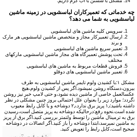
مشکل با شستن با آب گرم داریم.
چه خدماتی که تعمیرکاران لباسشویی در زمینه ماشین
لباسشویی به شما می دهد؟
سرویس کلیه ماشین های لباسشویی
ارسال تعمیرکار مجاز و متخصص ماشین لباسشویی هر مارک
و برند
تعمیر سریع ماشین های لباسشویی
تحت پوشش تعمیرگاه های مجاز ماشین لباسشویی مارکهای
مختلف
فروش قطعات مربوط به ماشین های لباسشویی
تعمیر ماشین لباسشویی های دوقلو
مشکل ۱:ﺑﺎ ﮐﺸﯿﺪن وﻟﻮم ﺗﺎﯾﻤﺮ ماشین لباسشویی به طرف
ﺑﯿﺮون،دستگاه روﺷﻦ نمیشود.اﮔﺮ ﭘﺲ از ﮐﺸﯿﺪن وﻟﻮم،ﻫﯿﭻ
عکسالعمل ﺧﺎﺻﯽ از ﻣﺎﺷﯿﻦ دﯾﺪه نشود،و حتی ﻻﻣﭗ ﺧﺒﺮ ﻧﯿﺰ روﺷﻦ
ﻧگردد؛ موارد زیر را بعنوان ﻋﻠﻞ احتمالی بروز چنین مشکلی در نظر
داشته باشید:۱٫ ﭘﺮﯾﺰ ﺑﺮق ﻧﺪارد.۲٫ دوﺷﺎﺧﻪ و ﯾﺎ ﮐﺎﺑﻞ راﺑﻂ ﻣﻌﯿﻮب
ﺷﺪه است.نحوه رفع:درحالیکه دوﺷﺎﺧﻪ ﺑﻪ ﭘﺮﯾﺰ ﻣﺘﺼﻞ اﺳﺖ،رﺳﯿﺪن
ﺑﺮق ﺑﻪ ﺗﺮﻣﯿﻨﺎل ﻣﺎﺷﯿﻦ را ﺗﻮﺳﻂ ولتمتر بررسی ﮐﻨﯿﺪ.اﮔﺮ ﺑﺮق از ﭘﺮﯾﺰ
ﺑﻪ ﻣﺎﺷﯿﻦ نمیرسد،اﺑﺘﺪا دوشاخه را باز کنید.اﮔﺮ اﺗﺼﺎﻻت در دوشاخه
ﺻﺤﯿﺢ اﺳﺖ،ﮐﺎﺑﻞ راﺑﻂ را ﺗﻌﻮﯾﺾ کنید.