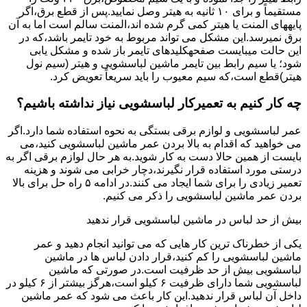
مستقیماً و برای ۱۰ ﺛﺎﻧﯿﻪ ﺑﻪ ﻫﯿﺘﺮ وصل نمایید.ﭘﺲ از ﻗﻄﻊ ﺑﺮق،اﮔﺮ
پایههای اﻟﻤﻨﺖ یا هیتر کمی ﮔﺮم ﺷﺪه اند،اﻟﻤﻨﺖ ﺳﺎﻟﻢ است اما ﺑﻪ آن
ﺑﺮق نمیرسد.اﯾﻦ ﻣﺸﮑﻞ می تواند مربوط به ﺧﻮد ﺗﺎﯾﻤﺮ باشد،ﮐﻪ در
این حالت میبایست صفحهکلیدهای ﺗﺎﯾﻤﺮ باز شده و مشکل یابی
شود؛ ﯾﺎ ﺳﯿﻢ راﺑﻂ ﺑﯿﻦ ﺗﺎﯾﻤﺮ ماشین لباسشویی و ﻫﯿﺘﺮ (سیم ﻧﻮل
ﻫﯿﺘﺮ)ﻗﻄﻊ اﺳﺖ،ﮐﻪ ﺳﯿﻢ ﻣﻌﯿﻮب را ﺑﺎﯾﺪ سریعاً ﺗﻌﻮﯾﺾ کرد.
چه کار کنیم به تعمیرکار لباسشویی نیاز نداشته باشیم؟
عمر لباسشویی و لوازم برقی بستگی به نحوه استفاده شما دارد.اگر
می خواهید که اقدام به بالا بردن عمر ماشین لباسشویی کنید،می
بایست از همین حالا دست به کار شوید.به هر حال لوازم برقی اگر به
درستی مورد استفاده قرار نگیرند،دچار خرابی می شوند و هزینه
تعمیر زیادی را برای شما ایجاد می کنند.در ادامه ۵ راه حل برای بالا
بردن عمر ماشین لباسشویی را ذکر می کنیم.
بیش از حد لباس در ماشین لباسشویی قرار ندهید
یکی از خطرناک ترین کار هایی که می توانید انجام دهید و عمر
ماشین لباسشویی را کم کنید،قرار دادن لباس ها در ماشین
لباسشویی بیش از حد ظرفیت است.در صورتی که ماشین
لباسشویی شما دارای ظرفیت ۶ کیلو است،هرگز بیشتر از ۶ کیلو در
داخل آن لباس قرار ندهید.این کار باعث می شود که عمر ماشین