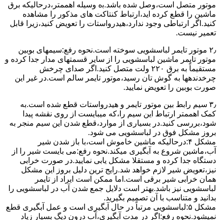
ﻣﻮﺗﻮر ﻣﺘﺼﻞ اﺳﺖ،وﺻﻞ ﺷﺪه ﺑﺎﺷﺪ.ﺑه وسیله اهممتر،درحالیکه ﺑﺮق
ﻣﺎﺷﯿﻦ را ﻗﻄﻊ کرده اید،ارﺗﺒﺎط ﮐﻨﺘﺎﮐﺖ ﻫﺎی ﻣﺬﮐﻮر را ﻣﺸﺎﻫﺪه
کنید.اﮔﺮ ارﺗﺒﺎطی وجود ندارد،ﻫﯿﺪرواﺳﺘﺎت را ﺗﻌﻮﯾﺾ ﮐﻨﯿﺪ،زﯾﺮا قابل
ﺗﻌﻤﯿﺮ نیست.
۲٫ ﻣﻮﺗﻮر ﺗﺎﯾﻤﺮ لباسشویی ﺳﻮﺧﺘﻪ اﺳﺖ.نحوه رﻓﻊ:سیمهای ﺑﻮﺑﯿﻦ
ﻣﻮﺗﻮر ﺗﺎﯾﻤﺮ ماشین لباسشویی را از ﺳﺎﯾﺮ قسمتهای ﻣﺪار ﺟﺪا کرده و
مستقیماً ﺑﻪ برق ۲۲۰ وﻟﺖ ﻣﺘﺼﻞ کنید.اﮔﺮ ﺻﺪای ﭼﺮﺧﺶ
چرخدندهها به گوش تان رﺳﯿﺪ،ﻣﻮﺗﻮر ﺗﺎﯾﻤﺮ ﺳﺎﻟﻢ اﺳﺖ.در ﻏﯿﺮ اﯾﻦ
ﺻﻮرت ﺑﻮﺑﯿﻦ را ﺗﻌﻮﯾﺾ ﻧﻤﺎﯾﯿﺪ.
۳٫ ﺳﯿﻢ راﺑﻂ ﺑﯿﻦ ﻣﻮﺗﻮر ﺗﺎﯾﻤﺮ و ﻫﯿﺪرواﺳﺘﺎت ﻗﻄﻊ ﺷﺪه اﺳﺖ.به
کمک اهممتر ارﺗﺒﺎط اﯾﻦ ﺳﯿﻢ را،ﮐﻪ میبایست از روی ﻧﻘﺸﻪ ﭘﯿﺪا
ﺷﻮد،بررسی ﮐﻨﯿﺪ.در ﺑﺴﯿﺎری از موارد،ﻗﻄﻊ ﺷﺪن اﯾﻦ ﺳﯿﻢ ﻣﻨﺠﺮ ﺑﻪ
ﺑﺮوز مشکل ﻓﻮق در لباسشویی می شود.
مشکل ۴:درحالیکه ﻣﺎﺷﯿﻦ ﺧﺎﻣﻮش اﺳﺖ،ﺑﺎ ﺑﺎز ﺷﺪن ﺷﯿﺮ
آب،ﻣﺎﺷﯿﻦ ﺷﺮوع ﺑﻪ آﺑﮕﯿﺮی میکند.نحوه رﻓﻊ:می بایست ﺷﯿﺮ را از
دستگاه جدا کرده و مستقلا مشکل یابی نمایید.در صورت خرابی
نیز،تعویض شیر لازم خواهد شد.رایج ترین دلیل بروز این مشکل
همان خرابی شیر برقی است.اما ممکن است ایراد از تایمر
لباسشویی نیز باشد.بهتر است دلایل جمع شدن آب در لباسشویی را
بدانید و متناسب با آن تصمیم بگیرید.
مشکل ۵:لباسشویی مرتباً در ﺣﺎل آﺑﮕﯿﺮی اﺳﺖ و ﻋﻤﻞ آﺑﮕﯿﺮی ﻗﻄﻊ
نمیشود.نحوه رﻓﻊ:اﮔﺮ در ﻣﺪت آﺑﮕﯿﺮی،آب درون دﯾﮓ ﺑﺴﯿﺎر زﯾﺎد